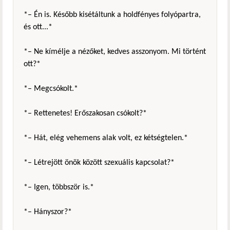
*– Én is. Később kisétáltunk a holdfényes folyópartra,
és ott...*
*– Ne kímélje a nézőket, kedves asszonyom. Mi történt
ott?*
*– Megcsókolt.*
*– Rettenetes! Erőszakosan csókolt?*
*– Hát, elég vehemens alak volt, ez kétségtelen.*
*– Létrejött önök között szexuális kapcsolat?*
*– Igen, többször is.*
*– Hányszor?*