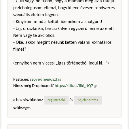
- Cuki vagy, de tudod, hogy a mamám meg az a fafejű
pszichológusom ellenzi, hogy kilenc évesen rendszeres
szexuális életem legyen.
- Kinyírom mind a kettőt, ide nekem a shotgunt!
- Jaj, oroszlánka, bárcsak ilyen egyszerű lenne az élet!
Nem vagy te akcióhős!
- Oké, akkor megint nézünk ketten valami korhatáros
filmet?
(ennyiben nem vicces: „igaz történetből indul ki...”)
Paste.ee:
szöveg megosztás
Nincs még Dropboxod?
https://db.tt/8kIjjJQ7
(külső
hivatkozás)
a hozzászóláshoz
és
regisztráció
bejelentkezés
szükséges