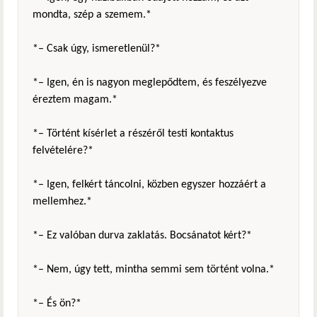
mondta, szép a szemem.*
*– Csak úgy, ismeretlenül?*
*– Igen, én is nagyon meglepődtem, és feszélyezve
éreztem magam.*
*– Történt kísérlet a részéről testi kontaktus
felvételére?*
*– Igen, felkért táncolni, közben egyszer hozzáért a
mellemhez.*
*– Ez valóban durva zaklatás. Bocsánatot kért?*
*– Nem, úgy tett, mintha semmi sem történt volna.*
*– És ön?*