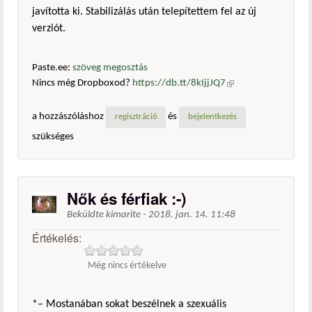
javította ki. Stabilizálás után telepítettem fel az új
verziót.
Paste.ee:
szöveg megosztás
Nincs még Dropboxod?
https://db.tt/8kIjjJQ7
(külső
hivatkozás)
a hozzászóláshoz
és
regisztráció
bejelentkezés
szükséges
Nők és férfiak :-)
Beküldte
kimarite
-
2018. jan. 14. 11:48
Értékelés:
Még nincs értékelve
*– Mostanában sokat beszélnek a szexuális