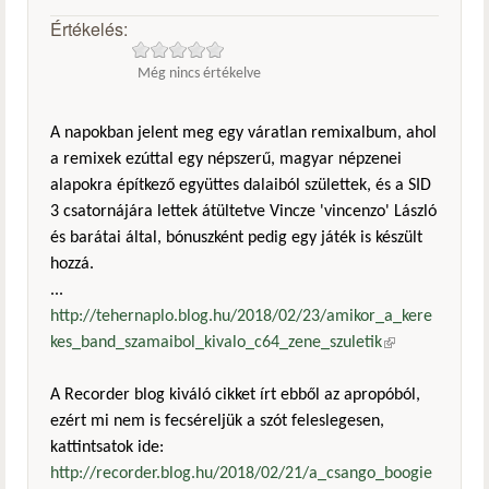
Értékelés:
Még nincs értékelve
A napokban jelent meg egy váratlan remixalbum, ahol
a remixek ezúttal egy népszerű, magyar népzenei
alapokra építkező együttes dalaiból születtek, és a SID
3 csatornájára lettek átültetve Vincze 'vincenzo' László
és barátai által, bónuszként pedig egy játék is készült
hozzá.
...
http://tehernaplo.blog.hu/2018/02/23/amikor_a_kere
kes_band_szamaibol_kivalo_c64_zene_szuletik
(külső
hivatkozás)
A Recorder blog kiváló cikket írt ebből az apropóból,
ezért mi nem is fecséreljük a szót feleslegesen,
kattintsatok ide:
http://recorder.blog.hu/2018/02/21/a_csango_boogie