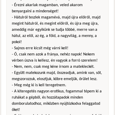
- Érezni akarlak magamban, veled akarom
benyargalni a mindenséget!
- Hátulról teszlek magamévá, majd újra elölről, majd
megint hátulról, és megint elölről, és újra meg újra,
ameddig már egyikünk se tudja többé, merre van a
hátul, az elöl, az ég, a föld, a nagyvilág, a menny, a
pokol!
- Sajnos erre kicsit még várni kell!
- Ó, csak nem azok a fránya, nehéz napok! Nekem
vérben úszva is kellesz, én vagyok a forró szerelem!
- Nem, nem, csak meg kéne írnom a matekleckét.
- Együtt matekozunk majd, összeadjuk, amink van, sőt,
megszorozzuk, elosztjuk, köbre emeljük, őrület lesz.
- Meg még ki is kell teregetnem.
- A kiteregetés nagyon erotikus, fogammal tépem ki a
ruhákat a gépből, és hozzátapadok minden
domborulatodhoz, miközben nyújtózkodva felaggatod
őket!