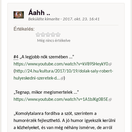
Áahh ..
Beküldte
kimarite
-
2017. okt. 23. 16:41
Értékelés:
Még nincs értékelve
#4
„A legjobb nők szemében ...”
https://www.youtube.com/watch?v=kV89SHeykY0
(külső
(
http://24.hu/kultura/2017/10/19/dolak-saly-robert-
hivatkozás)
hulyeskedni-szeretek-d...
(külső hivatkozás)
)
„Tegnap, mikor megismertelek ...”
https://www.youtube.com/watch?v=1A1bJKg0B5E
(külső
hivatkozás)
„Komolytalanra fordítva a szót, szerintem a
humorérzék fejleszthető. A jó humor igyekszik kerülni
a közhelyeket, és van még néhány ismérve, de arról