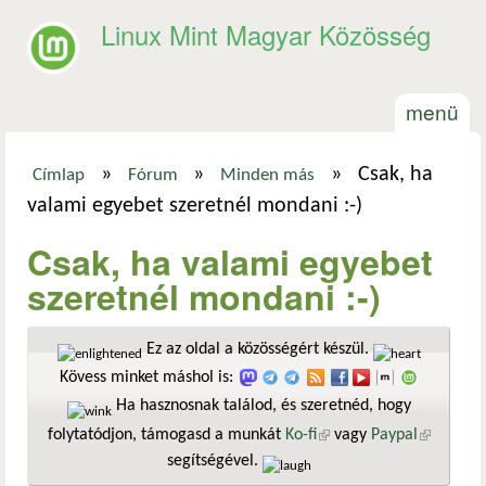
Ugrás a tartalomra
Linux Mint Magyar Közösség
menü
»
»
»
Csak, ha
Címlap
Fórum
Minden más
Jelenlegi hely
valami egyebet szeretnél mondani :-)
Csak, ha valami egyebet
szeretnél mondani :-)
Ez az oldal a közösségért készül.
Kövess minket máshol is:
Ha hasznosnak találod, és szeretnéd, hogy
folytatódjon, támogasd a munkát
Ko-fi
(külső hivatkozás)
vagy
Paypal
(külső
segítségével.
hivatkozá