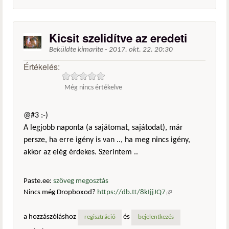
Kicsit szelidítve az eredeti
Beküldte
kimarite
-
2017. okt. 22. 20:30
Értékelés:
Még nincs értékelve
@#3 :-)
A legjobb naponta (a sajátomat, sajátodat), már
persze, ha erre igény is van .., ha meg nincs igény,
akkor az elég érdekes. Szerintem ..
Paste.ee:
szöveg megosztás
Nincs még Dropboxod?
https://db.tt/8kIjjJQ7
(külső
hivatkozás)
a hozzászóláshoz
és
regisztráció
bejelentkezés