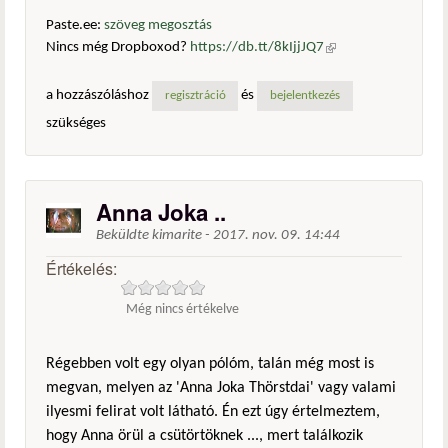
Paste.ee:
szöveg megosztás
Nincs még Dropboxod?
https://db.tt/8kIjjJQ7
(külső
hivatkozás)
a hozzászóláshoz
és
regisztráció
bejelentkezés
szükséges
Anna Joka ..
Beküldte
kimarite
-
2017. nov. 09. 14:44
Értékelés:
Még nincs értékelve
Régebben volt egy olyan pólóm, talán még most is
megvan, melyen az 'Anna Joka Thörstdai' vagy valami
ilyesmi felirat volt látható. Én ezt úgy értelmeztem,
hogy Anna örül a csütörtöknek ..., mert találkozik