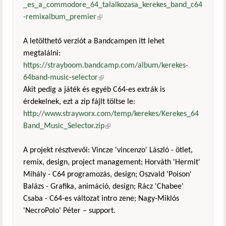
_es_a_commodore_64_talalkozasa_kerekes_band_c64
-remixalbum_premier
(külső hivatkozás)
A letölthető verziót a Bandcampen itt lehet
megtalálni:
https://strayboom.bandcamp.com/album/kerekes-
64band-music-selector
(külső hivatkozás)
Akit pedig a játék és egyéb C64-es extrák is
érdekelnek, ezt a zip fájlt töltse le:
http://www.strayworx.com/temp/kerekes/Kerekes_64
Band_Music_Selector.zip
(külső hivatkozás)
A projekt résztvevői: Vincze 'vincenzo' László - ötlet,
remix, design, project management; Horváth 'Hermit'
Mihály - C64 programozás, design; Oszvald 'Poison'
Balázs - Grafika, animáció, design; Rácz 'Chabee'
Csaba - C64-es változat intro zene; Nagy-Miklós
'NecroPolo' Péter – support.