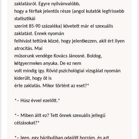
zaklatásról. Egyre nyilvánvalóbb,
hogy a férfiak jelentős része (angol kutatók legfrissebb
statisztikái
szerint 85-90 százaléka) követett már el szexuális
zaklatást. Ennek nyomán
felhívást tettünk közzé, hogy jelentkezzen, akit ért ilyen
atrocitás. Mai
műsorunk vendége Kovács Jánosné. Boldog,
kétgyermekes anyuka. De ez nem
volt mindig így. Rövid pszichológiai vizsgálat nyomán
kiderült, hogy őt is
érte zaklatás. Mikor történt az eset?*
*– Húsz évvel ezelőtt.*
*– Miben állt ez? Tett önnek szexuális jellegű
célzásokat?*
*– Igen, egy házibuliban odajött hozzám, és azt