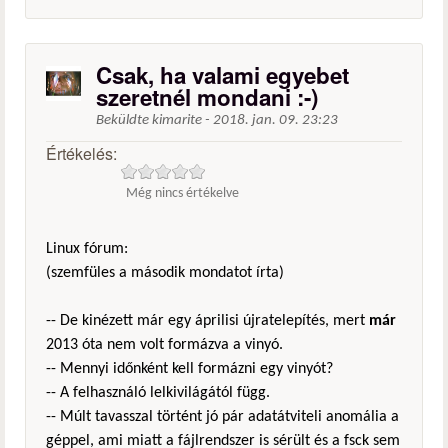
Csak, ha valami egyebet
szeretnél mondani :-)
Beküldte
kimarite
-
2018. jan. 09. 23:23
Értékelés:
Még nincs értékelve
Linux fórum:
(szemfüles a második mondatot írta)
-- De kinézett már egy áprilisi újratelepítés, mert
már
2013 óta nem volt formázva a vinyó.
-- Mennyi időnként kell formázni egy vinyót?
-- A felhasználó lelkivilágától függ.
-- Múlt tavasszal történt jó pár adatátviteli anomália a
géppel, ami miatt a fájlrendszer is sérült és a fsck sem