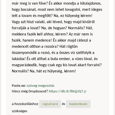
már meg is van főve? És akkor mondja a lótulajdonos,
hogy bocsánat, most nem lehet lovagolni, mert ideges
lett a lovam és megfőtt? Na, ez hülyeség kérem!
Vagy azt hiszi valaki, aki téved, hogy majd kívülről
forralják a lovat? Na, de hogyan? Normális? Hát,
mekkora fazék kell ahhoz, kérem? Az már nem is
fazék, hanem medence! És akkor majd ráteszi a
medencét otthon a rezsóra? Hát rögtön
összenyomódik a rezsó, és a összes víz szétfolyik a
lakásba! És ott állhat a buta ember, a vizes lóval, és
magyarázkodik, hogy csak egy kis lovat akart forralni?
Normális? Na, hát ez hülyeség, kérem!
Paste.ee:
szöveg megosztás
Nincs még Dropboxod?
https://db.tt/8kIjjJQ7
(külső
hivatkozás)
a hozzászóláshoz
és
regisztráció
bejelentkezés
szükséges