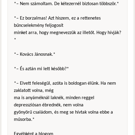
*– Nem számoltam. De kétezernél biztosan többször.*
*– Ez borzalmas! Azt hiszem, ez a rettenetes
bűncselekmény feljogosít
minket arra, hogy megnevezzük az illetőt. Hogy hívják?
*
*– Kovács Jánosnak.*
*– És aztán mi lett később?*
*– Elvett feleségül, azóta is boldogan élünk. Ha nem
zaklatott volna, még
ma is anyáméknál laknék, minden reggel
depressziósan ébrednék, nem volna
gyönyörű családom, és meg se hívtak volna ebbe a
műsorba.*
Egyébként a blogom