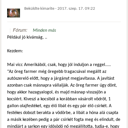
Beküldte
kimarite
-
2017. szep. 17. 09:22
Fórum:
Minden más
Például jó kívánság, ..
Kezdem:
Mai vicc Amerikából, csak, hogy jól induljon a reggel.....
"Az öreg farmer még öregebb tragacsával megállt az
autószerelő előtt, hogy a járgányt megjavítassa. A javítást
azonban csak másnapra vállalják. Az öreg farmer úgy dönt,
hogy akkor hazagyalogol, és majd másnap visszajön a
kocsiért. Kiveszi a kocsiból a korábban vásárolt vödröt, 1
gallon olajfestéket, egy élő libát és egy pár élő csirkét. A
festékes dobozt berakta a vödörbe, a libát a hóna alá csapta
a másik kezében pedig a pár csirkét fogta meg és elindult, de
mindjárt a sarkon egy idősödő nő megállította, tudja-e, hogy