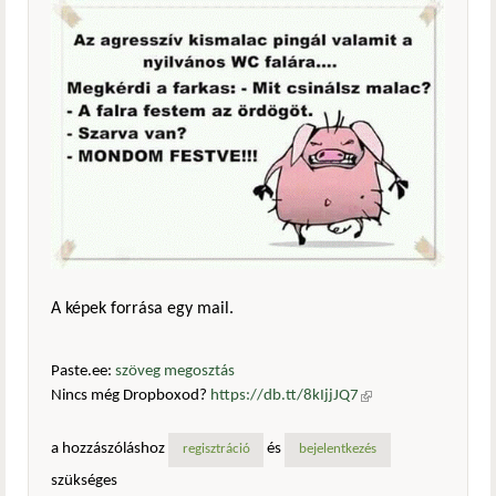
A képek forrása egy mail.
Paste.ee:
szöveg megosztás
Nincs még Dropboxod?
https://db.tt/8kIjjJQ7
(külső
hivatkozás)
a hozzászóláshoz
és
regisztráció
bejelentkezés
szükséges