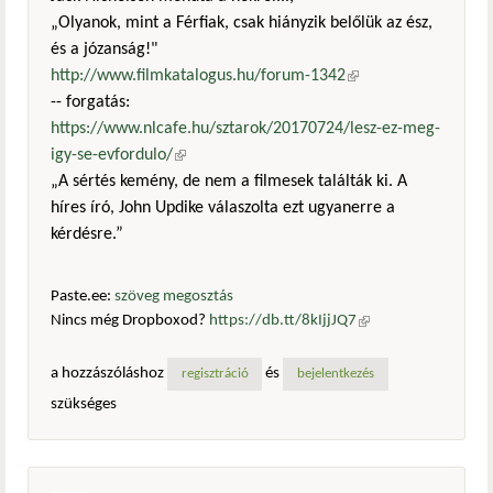
„Olyanok, mint a Férfiak, csak hiányzik belőlük az ész,
és a józanság!"
http://www.filmkatalogus.hu/forum-1342
(külső
-- forgatás:
hivatkozás)
https://www.nlcafe.hu/sztarok/20170724/lesz-ez-meg-
igy-se-evfordulo/
(külső hivatkozás)
„A sértés kemény, de nem a filmesek találták ki. A
híres író, John Updike válaszolta ezt ugyanerre a
kérdésre.”
Paste.ee:
szöveg megosztás
Nincs még Dropboxod?
https://db.tt/8kIjjJQ7
(külső
hivatkozás)
a hozzászóláshoz
és
regisztráció
bejelentkezés
szükséges