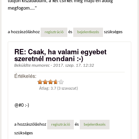
tudjon kiszabadulni, a két csirkét meg majd én addig
megfogom...."
a hozzászóláshoz
és
szükséges
regisztráció
bejelentkezés
RE: Csak, ha valami egyebet
szeretnél mondani :-)
Beküldte
mumorec
-
2017. szep. 17. 12:32
Értékelés:
Átlag:
3.7
(
3
szavazat)
@#0 :-)
a hozzászóláshoz
és
regisztráció
bejelentkezés
szükséges