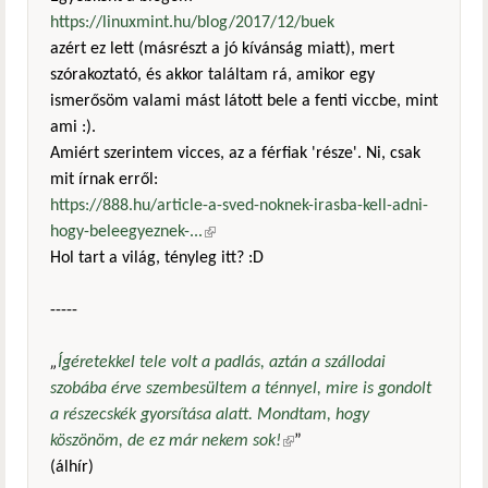
https://linuxmint.hu/blog/2017/12/buek
azért ez lett (másrészt a jó kívánság miatt), mert
szórakoztató, és akkor találtam rá, amikor egy
ismerősöm valami mást látott bele a fenti viccbe, mint
ami :).
Amiért szerintem vicces, az a férfiak 'része'. Ni, csak
mit írnak erről:
https://888.hu/article-a-sved-noknek-irasba-kell-adni-
hogy-beleegyeznek-...
(külső hivatkozás)
Hol tart a világ, tényleg itt? :D
-----
„
Ígéretekkel tele volt a padlás, aztán a szállodai
szobába érve szembesültem a ténnyel, mire is gondolt
a részecskék gyorsítása alatt. Mondtam, hogy
köszönöm, de ez már nekem sok!
(külső hivatkozás)
”
(álhír)