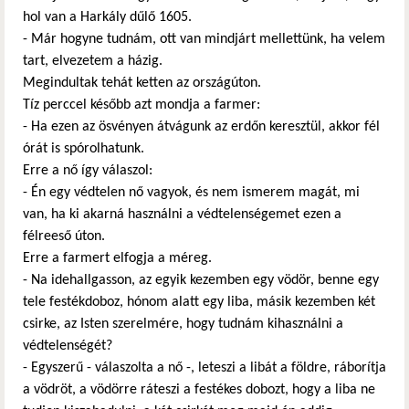
hol van a Harkály dűlő 1605.
- Már hogyne tudnám, ott van mindjárt mellettünk, ha velem
tart, elvezetem a házig.
Megindultak tehát ketten az országúton.
Tíz perccel később azt mondja a farmer:
- Ha ezen az ösvényen átvágunk az erdőn keresztül, akkor fél
órát is spórolhatunk.
Erre a nő így válaszol:
- Én egy védtelen nő vagyok, és nem ismerem magát, mi
van, ha ki akarná használni a védtelenségemet ezen a
félreeső úton.
Erre a farmert elfogja a méreg.
- Na idehallgasson, az egyik kezemben egy vödör, benne egy
tele festékdoboz, hónom alatt egy liba, másik kezemben két
csirke, az Isten szerelmére, hogy tudnám kihasználni a
védtelenségét?
- Egyszerű - válaszolta a nő -, leteszi a libát a földre, ráborítja
a vödröt, a vödörre ráteszi a festékes dobozt, hogy a liba ne