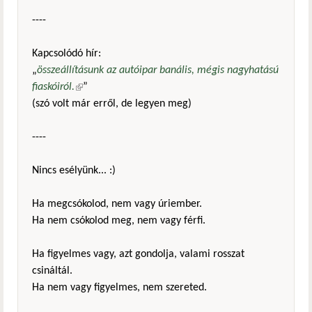
----
Kapcsolódó hír:
„
összeállításunk az autóipar banális, mégis nagyhatású
fiaskóiról.
(külső hivatkozás)
”
(szó volt már erről, de legyen meg)
----
Nincs esélyünk... :)
Ha megcsókolod, nem vagy úriember.
Ha nem csókolod meg, nem vagy férfi.
Ha figyelmes vagy, azt gondolja, valami rosszat
csináltál.
Ha nem vagy figyelmes, nem szereted.