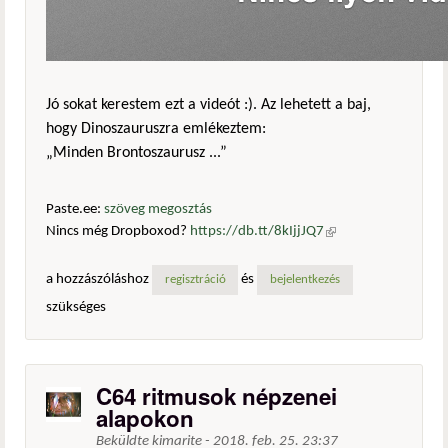
Jó sokat kerestem ezt a videót :). Az lehetett a baj,
hogy Dinoszauruszra emlékeztem:
„Minden Brontoszaurusz ...”
Paste.ee:
szöveg megosztás
Nincs még Dropboxod?
https://db.tt/8kIjjJQ7
(külső
hivatkozás)
a hozzászóláshoz
és
regisztráció
bejelentkezés
szükséges
C64 ritmusok népzenei
alapokon
Beküldte
kimarite
-
2018. feb. 25. 23:37