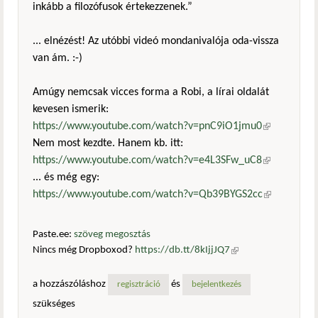
inkább a filozófusok értekezzenek.”
... elnézést! Az utóbbi videó mondanivalója oda-vissza
van ám. :-)
Amúgy nemcsak vicces forma a Robi, a lírai oldalát
kevesen ismerik:
https://www.youtube.com/watch?v=pnC9iO1jmu0
(külső
Nem most kezdte. Hanem kb. itt:
hivatkozás)
https://www.youtube.com/watch?v=e4L3SFw_uC8
(külső
... és még egy:
hivatkozás)
https://www.youtube.com/watch?v=Qb39BYGS2cc
(külső
hivatkozás)
Paste.ee:
szöveg megosztás
Nincs még Dropboxod?
https://db.tt/8kIjjJQ7
(külső
hivatkozás)
a hozzászóláshoz
és
regisztráció
bejelentkezés
szükséges