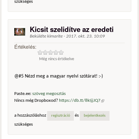
szükséges
Kicsit szelidítve az eredeti
Beküldte
kimarite
-
2017. okt. 23. 10:09
Értékelés:
Még nincs értékelve
@#5 Nézd meg a magyar nyelvi szótárat! :-)
Paste.ee:
szöveg megosztás
Nincs még Dropboxod?
https://db.tt/8kIjjJQ7
(külső
hivatkozás)
a hozzászóláshoz
és
regisztráció
bejelentkezés
szükséges