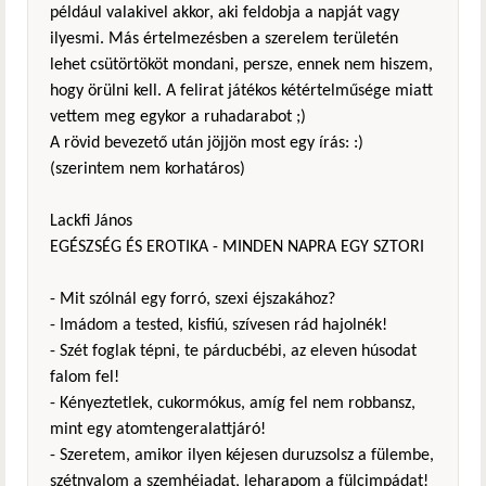
például valakivel akkor, aki feldobja a napját vagy
ilyesmi. Más értelmezésben a szerelem területén
lehet csütörtököt mondani, persze, ennek nem hiszem,
hogy örülni kell. A felirat játékos kétértelműsége miatt
vettem meg egykor a ruhadarabot ;)
A rövid bevezető után jöjjön most egy írás: :)
(szerintem nem korhatáros)
Lackfi János
EGÉSZSÉG ÉS EROTIKA - MINDEN NAPRA EGY SZTORI
- Mit szólnál egy forró, szexi éjszakához?
- Imádom a tested, kisfiú, szívesen rád hajolnék!
- Szét foglak tépni, te párducbébi, az eleven húsodat
falom fel!
- Kényeztetlek, cukormókus, amíg fel nem robbansz,
mint egy atomtengeralattjáró!
- Szeretem, amikor ilyen kéjesen duruzsolsz a fülembe,
szétnyalom a szemhéjadat, leharapom a fülcimpádat!