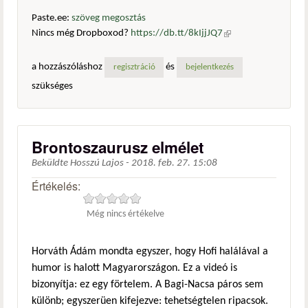
Paste.ee:
szöveg megosztás
Nincs még Dropboxod?
https://db.tt/8kIjjJQ7
(külső
hivatkozás)
a hozzászóláshoz
és
regisztráció
bejelentkezés
szükséges
Brontoszaurusz elmélet
Beküldte
Hosszú Lajos
-
2018. feb. 27. 15:08
Értékelés:
Még nincs értékelve
Horváth Ádám mondta egyszer, hogy Hofi halálával a
humor is halott Magyarországon. Ez a videó is
bizonyítja: ez egy förtelem. A Bagi-Nacsa páros sem
különb; egyszerüen kifejezve: tehetségtelen ripacsok.