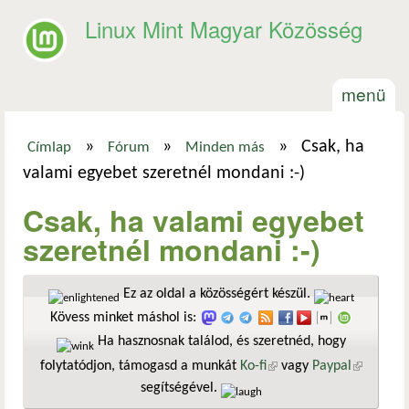
Ugrás a tartalomra
Linux Mint Magyar Közösség
menü
»
»
»
Csak, ha
Címlap
Fórum
Minden más
Jelenlegi hely
valami egyebet szeretnél mondani :-)
Csak, ha valami egyebet
szeretnél mondani :-)
Ez az oldal a közösségért készül.
Kövess minket máshol is:
Ha hasznosnak találod, és szeretnéd, hogy
folytatódjon, támogasd a munkát
Ko-fi
(külső hivatkozás)
vagy
Paypal
(külső
segítségével.
hivatkozá