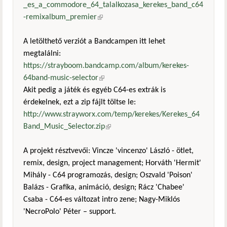
_es_a_commodore_64_talalkozasa_kerekes_band_c64
-remixalbum_premier
(külső hivatkozás)
A letölthető verziót a Bandcampen itt lehet
megtalálni:
https://strayboom.bandcamp.com/album/kerekes-
64band-music-selector
(külső hivatkozás)
Akit pedig a játék és egyéb C64-es extrák is
érdekelnek, ezt a zip fájlt töltse le:
http://www.strayworx.com/temp/kerekes/Kerekes_64
Band_Music_Selector.zip
(külső hivatkozás)
A projekt résztvevői: Vincze 'vincenzo' László - ötlet,
remix, design, project management; Horváth 'Hermit'
Mihály - C64 programozás, design; Oszvald 'Poison'
Balázs - Grafika, animáció, design; Rácz 'Chabee'
Csaba - C64-es változat intro zene; Nagy-Miklós
'NecroPolo' Péter – support.