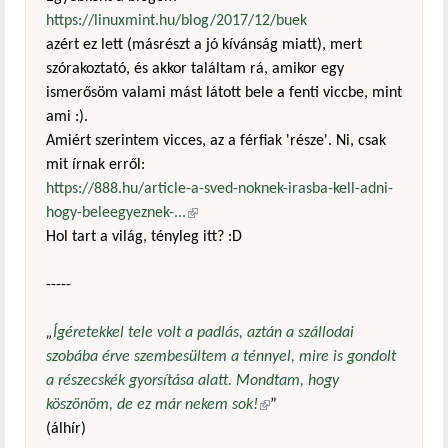
https://linuxmint.hu/blog/2017/12/buek
azért ez lett (másrészt a jó kívánság miatt), mert
szórakoztató, és akkor találtam rá, amikor egy
ismerősöm valami mást látott bele a fenti viccbe, mint
ami :).
Amiért szerintem vicces, az a férfiak 'része'. Ni, csak
mit írnak erről:
https://888.hu/article-a-sved-noknek-irasba-kell-adni-
hogy-beleegyeznek-...
(külső hivatkozás)
Hol tart a világ, tényleg itt? :D
-----
„
Ígéretekkel tele volt a padlás, aztán a szállodai
szobába érve szembesültem a ténnyel, mire is gondolt
a részecskék gyorsítása alatt. Mondtam, hogy
köszönöm, de ez már nekem sok!
(külső hivatkozás)
”
(álhír)