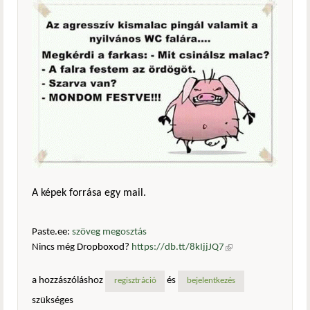
A képek forrása egy mail.
Paste.ee:
szöveg megosztás
Nincs még Dropboxod?
https://db.tt/8kIjjJQ7
(külső
hivatkozás)
a hozzászóláshoz
és
regisztráció
bejelentkezés
szükséges