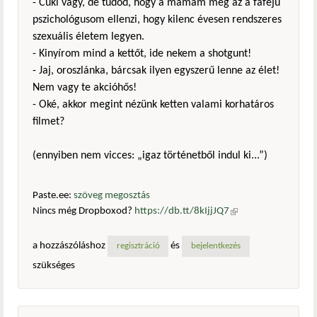
- Cuki vagy, de tudod, hogy a mamám meg az a fafejű
pszichológusom ellenzi, hogy kilenc évesen rendszeres
szexuális életem legyen.
- Kinyírom mind a kettőt, ide nekem a shotgunt!
- Jaj, oroszlánka, bárcsak ilyen egyszerű lenne az élet!
Nem vagy te akcióhős!
- Oké, akkor megint nézünk ketten valami korhatáros
filmet?
(ennyiben nem vicces: „igaz történetből indul ki...”)
Paste.ee:
szöveg megosztás
Nincs még Dropboxod?
https://db.tt/8kIjjJQ7
(külső
hivatkozás)
a hozzászóláshoz
és
regisztráció
bejelentkezés
szükséges