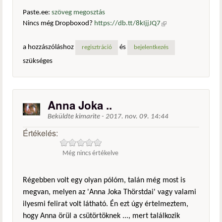
Paste.ee:
szöveg megosztás
Nincs még Dropboxod?
https://db.tt/8kIjjJQ7
(külső
hivatkozás)
a hozzászóláshoz
és
regisztráció
bejelentkezés
szükséges
Anna Joka ..
Beküldte
kimarite
-
2017. nov. 09. 14:44
Értékelés:
Még nincs értékelve
Régebben volt egy olyan pólóm, talán még most is
megvan, melyen az 'Anna Joka Thörstdai' vagy valami
ilyesmi felirat volt látható. Én ezt úgy értelmeztem,
hogy Anna örül a csütörtöknek ..., mert találkozik