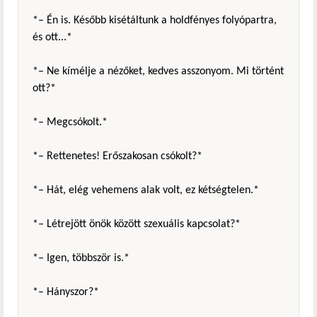
*– Én is. Később kisétáltunk a holdfényes folyópartra,
és ott...*
*– Ne kímélje a nézőket, kedves asszonyom. Mi történt
ott?*
*– Megcsókolt.*
*– Rettenetes! Erőszakosan csókolt?*
*– Hát, elég vehemens alak volt, ez kétségtelen.*
*– Létrejött önök között szexuális kapcsolat?*
*– Igen, többször is.*
*– Hányszor?*