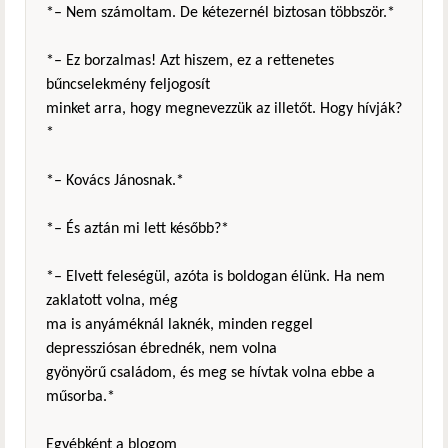
*– Nem számoltam. De kétezernél biztosan többször.*
*– Ez borzalmas! Azt hiszem, ez a rettenetes
bűncselekmény feljogosít
minket arra, hogy megnevezzük az illetőt. Hogy hívják?
*
*– Kovács Jánosnak.*
*– És aztán mi lett később?*
*– Elvett feleségül, azóta is boldogan élünk. Ha nem
zaklatott volna, még
ma is anyáméknál laknék, minden reggel
depressziósan ébrednék, nem volna
gyönyörű családom, és meg se hívtak volna ebbe a
műsorba.*
Egyébként a blogom