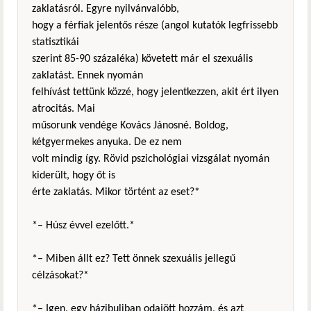
zaklatásról. Egyre nyilvánvalóbb,
hogy a férfiak jelentős része (angol kutatók legfrissebb
statisztikái
szerint 85-90 százaléka) követett már el szexuális
zaklatást. Ennek nyomán
felhívást tettünk közzé, hogy jelentkezzen, akit ért ilyen
atrocitás. Mai
műsorunk vendége Kovács Jánosné. Boldog,
kétgyermekes anyuka. De ez nem
volt mindig így. Rövid pszichológiai vizsgálat nyomán
kiderült, hogy őt is
érte zaklatás. Mikor történt az eset?*
*– Húsz évvel ezelőtt.*
*– Miben állt ez? Tett önnek szexuális jellegű
célzásokat?*
*– Igen, egy házibuliban odajött hozzám, és azt