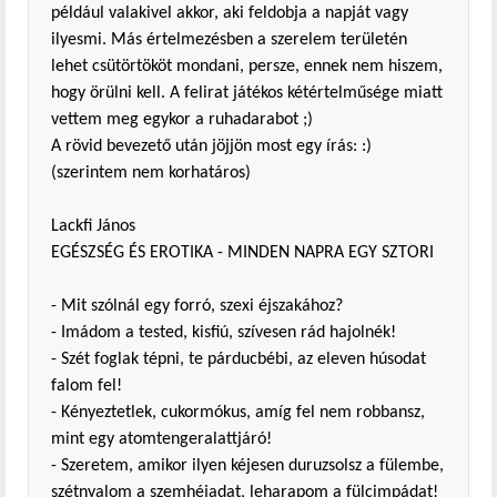
például valakivel akkor, aki feldobja a napját vagy
ilyesmi. Más értelmezésben a szerelem területén
lehet csütörtököt mondani, persze, ennek nem hiszem,
hogy örülni kell. A felirat játékos kétértelműsége miatt
vettem meg egykor a ruhadarabot ;)
A rövid bevezető után jöjjön most egy írás: :)
(szerintem nem korhatáros)
Lackfi János
EGÉSZSÉG ÉS EROTIKA - MINDEN NAPRA EGY SZTORI
- Mit szólnál egy forró, szexi éjszakához?
- Imádom a tested, kisfiú, szívesen rád hajolnék!
- Szét foglak tépni, te párducbébi, az eleven húsodat
falom fel!
- Kényeztetlek, cukormókus, amíg fel nem robbansz,
mint egy atomtengeralattjáró!
- Szeretem, amikor ilyen kéjesen duruzsolsz a fülembe,
szétnyalom a szemhéjadat, leharapom a fülcimpádat!