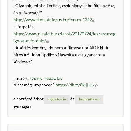
„Olyanok, mint a Férfiak, csak hiányzik belőlük az ész,
és a józanság!"
http://www.filmkatalogus.hu/forum-1342
(külső
-- forgatás:
hivatkozás)
https://www.nlcafe.hu/sztarok/20170724/lesz-ez-meg-
igy-se-evfordulo/
(külső hivatkozás)
„A sértés kemény, de nem a filmesek találták ki. A
híres író, John Updike válaszolta ezt ugyanerre a
kérdésre.”
Paste.ee:
szöveg megosztás
Nincs még Dropboxod?
https://db.tt/8kIjjJQ7
(külső
hivatkozás)
a hozzászóláshoz
és
regisztráció
bejelentkezés
szükséges