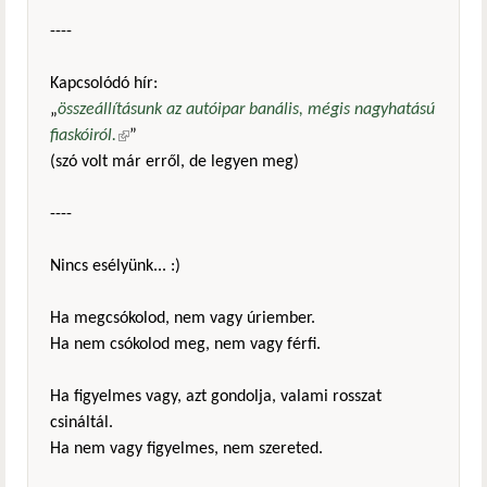
----
Kapcsolódó hír:
„
összeállításunk az autóipar banális, mégis nagyhatású
fiaskóiról.
(külső hivatkozás)
”
(szó volt már erről, de legyen meg)
----
Nincs esélyünk... :)
Ha megcsókolod, nem vagy úriember.
Ha nem csókolod meg, nem vagy férfi.
Ha figyelmes vagy, azt gondolja, valami rosszat
csináltál.
Ha nem vagy figyelmes, nem szereted.