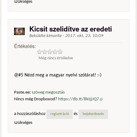
szükséges
Kicsit szelidítve az eredeti
Beküldte
kimarite
-
2017. okt. 23. 10:09
Értékelés:
Még nincs értékelve
@#5 Nézd meg a magyar nyelvi szótárat! :-)
Paste.ee:
szöveg megosztás
Nincs még Dropboxod?
https://db.tt/8kIjjJQ7
(külső
hivatkozás)
a hozzászóláshoz
és
regisztráció
bejelentkezés
szükséges