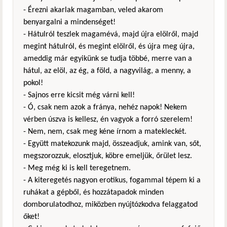
- Érezni akarlak magamban, veled akarom
benyargalni a mindenséget!
- Hátulról teszlek magamévá, majd újra elölről, majd
megint hátulról, és megint elölről, és újra meg újra,
ameddig már egyikünk se tudja többé, merre van a
hátul, az elöl, az ég, a föld, a nagyvilág, a menny, a
pokol!
- Sajnos erre kicsit még várni kell!
- Ó, csak nem azok a fránya, nehéz napok! Nekem
vérben úszva is kellesz, én vagyok a forró szerelem!
- Nem, nem, csak meg kéne írnom a matekleckét.
- Együtt matekozunk majd, összeadjuk, amink van, sőt,
megszorozzuk, elosztjuk, köbre emeljük, őrület lesz.
- Meg még ki is kell teregetnem.
- A kiteregetés nagyon erotikus, fogammal tépem ki a
ruhákat a gépből, és hozzátapadok minden
domborulatodhoz, miközben nyújtózkodva felaggatod
őket!