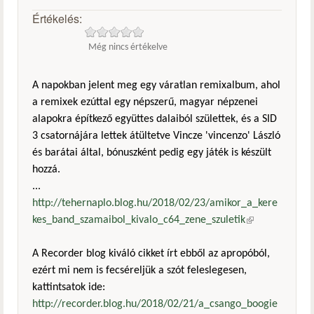
Értékelés:
Még nincs értékelve
A napokban jelent meg egy váratlan remixalbum, ahol
a remixek ezúttal egy népszerű, magyar népzenei
alapokra építkező együttes dalaiból születtek, és a SID
3 csatornájára lettek átültetve Vincze 'vincenzo' László
és barátai által, bónuszként pedig egy játék is készült
hozzá.
...
http://tehernaplo.blog.hu/2018/02/23/amikor_a_kere
kes_band_szamaibol_kivalo_c64_zene_szuletik
(külső
hivatkozás)
A Recorder blog kiváló cikket írt ebből az apropóból,
ezért mi nem is fecséreljük a szót feleslegesen,
kattintsatok ide:
http://recorder.blog.hu/2018/02/21/a_csango_boogie