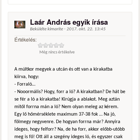
Laár András egyik írása
Beküldte
kimarite
-
2017. okt. 22. 13:45
Értékelés:
Még nincs értékelve
A múltkor megyek a utcán és ott van a kirakatba
kiírva, hogy:
- Forraló…
- Nooormális? Hogy, forr a ló? A kirakatban? De hát be
se fér a ló a kirakatba! Kirúgja a ablakot. Meg aztán
mitől forrna mán a ló? Nem olyan meleg az kérem.
Egy lő hőmérséklete maximum 37-38 fok … Na jó,
fölmegy negyvenre. De hogyan forrna már? Annyira
ideges, hogy felforr? Na, de ha forr, akkor előbb-utóbb
meg is fő! Ott áll a szegény ideges ló, és egyszer csak