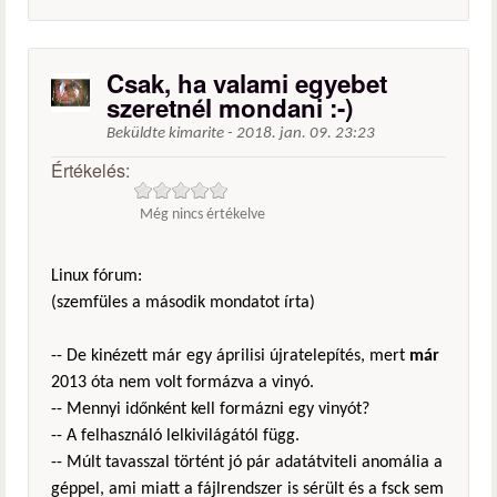
Csak, ha valami egyebet
szeretnél mondani :-)
Beküldte
kimarite
-
2018. jan. 09. 23:23
Értékelés:
Még nincs értékelve
Linux fórum:
(szemfüles a második mondatot írta)
-- De kinézett már egy áprilisi újratelepítés, mert
már
2013 óta nem volt formázva a vinyó.
-- Mennyi időnként kell formázni egy vinyót?
-- A felhasználó lelkivilágától függ.
-- Múlt tavasszal történt jó pár adatátviteli anomália a
géppel, ami miatt a fájlrendszer is sérült és a fsck sem