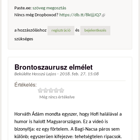
Paste.ee:
szöveg megosztás
Nincs még Dropboxod?
https://db.tt/8kIjjJQ7
(külső
hivatkozás)
a hozzászóláshoz
és
regisztráció
bejelentkezés
szükséges
Brontoszaurusz elmélet
Beküldte
Hosszú Lajos
-
2018. feb. 27. 15:08
Értékelés:
Még nincs értékelve
Horváth Ádám mondta egyszer, hogy Hofi halálával a
humor is halott Magyarországon. Ez a videó is
bizonyítja: ez egy förtelem. A Bagi-Nacsa páros sem
különb; egyszerüen kifejezve: tehetségtelen ripacsok.