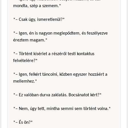
mondta, szép a szemem.*
*– Csak úgy, ismeretlenül?*
*– Igen, én is nagyon meglepődtem, és feszélyezve
éreztem magam.*
*– Történt kísérlet a részéről testi kontaktus
felvételére?*
*– Igen, felkért táncolni, közben egyszer hozzáért a
mellemhez.*
*– Ez valóban durva zaklatás. Bocsánatot kért?*
*– Nem, úgy tett, mintha semmi sem történt volna.*
*– És ön?*