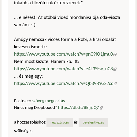
inkább a filozófusok értekezzenek.”
... elnézést! Az utóbbi videó mondanivalója oda-vissza
van ám. :-)
Amúgy nemcsak vicces forma a Robi, a lírai oldalát
kevesen ismerik:
https://www.youtube.com/watch?v=pnC9iO1jmu0
(külső
Nem most kezdte. Hanem kb. itt:
hivatkozás)
https://www.youtube.com/watch?v=e4L3SFw_uC8
(külső
... és még egy:
hivatkozás)
https://www.youtube.com/watch?v=Qb39BYGS2cc
(külső
hivatkozás)
Paste.ee:
szöveg megosztás
Nincs még Dropboxod?
https://db.tt/8kIjjJQ7
(külső
hivatkozás)
a hozzászóláshoz
és
regisztráció
bejelentkezés
szükséges