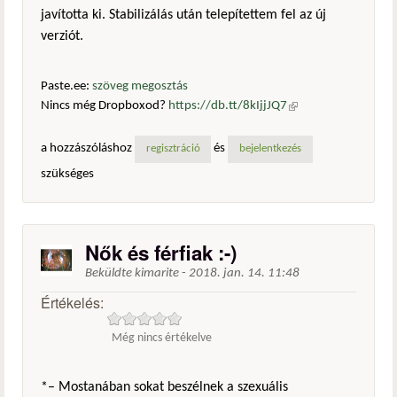
javította ki. Stabilizálás után telepítettem fel az új
verziót.
Paste.ee:
szöveg megosztás
Nincs még Dropboxod?
https://db.tt/8kIjjJQ7
(külső
hivatkozás)
a hozzászóláshoz
és
regisztráció
bejelentkezés
szükséges
Nők és férfiak :-)
Beküldte
kimarite
-
2018. jan. 14. 11:48
Értékelés:
Még nincs értékelve
*– Mostanában sokat beszélnek a szexuális