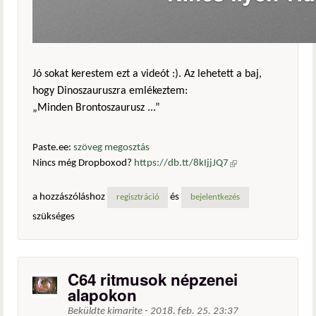
Jó sokat kerestem ezt a videót :). Az lehetett a baj,
hogy Dinoszauruszra emlékeztem:
„Minden Brontoszaurusz ...”
Paste.ee:
szöveg megosztás
Nincs még Dropboxod?
https://db.tt/8kIjjJQ7
(külső
hivatkozás)
a hozzászóláshoz
és
regisztráció
bejelentkezés
szükséges
C64 ritmusok népzenei
alapokon
Beküldte
kimarite
-
2018. feb. 25. 23:37