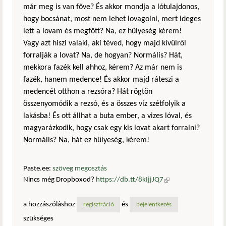
már meg is van főve? És akkor mondja a lótulajdonos,
hogy bocsánat, most nem lehet lovagolni, mert ideges
lett a lovam és megfőtt? Na, ez hülyeség kérem!
Vagy azt hiszi valaki, aki téved, hogy majd kívülről
forralják a lovat? Na, de hogyan? Normális? Hát,
mekkora fazék kell ahhoz, kérem? Az már nem is
fazék, hanem medence! És akkor majd ráteszi a
medencét otthon a rezsóra? Hát rögtön
összenyomódik a rezsó, és a összes víz szétfolyik a
lakásba! És ott állhat a buta ember, a vizes lóval, és
magyarázkodik, hogy csak egy kis lovat akart forralni?
Normális? Na, hát ez hülyeség, kérem!
Paste.ee:
szöveg megosztás
Nincs még Dropboxod?
https://db.tt/8kIjjJQ7
(külső
hivatkozás)
a hozzászóláshoz
és
regisztráció
bejelentkezés
szükséges