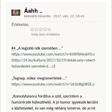
Áahh ..
Beküldte
kimarite
-
2017. okt. 23. 16:41
Értékelés:
Még nincs értékelve
#4
„A legjobb nők szemében ...”
https://www.youtube.com/watch?v=kV89SHeykY0
(külső
(
http://24.hu/kultura/2017/10/19/dolak-saly-robert-
hivatkozás)
hulyeskedni-szeretek-d...
(külső hivatkozás)
)
„Tegnap, mikor megismertelek ...”
https://www.youtube.com/watch?v=1A1bJKg0B5E
(külső
hivatkozás)
„Komolytalanra fordítva a szót, szerintem a
humorérzék fejleszthető. A jó humor igyekszik kerülni
a közhelyeket, és van még néhány ismérve, de arról