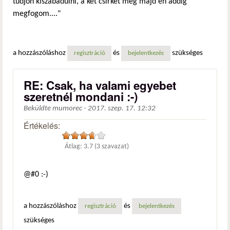
tudjon kiszabadulni, a két csirkét meg majd én addig
megfogom...."
a hozzászóláshoz
és
szükséges
regisztráció
bejelentkezés
RE: Csak, ha valami egyebet
szeretnél mondani :-)
Beküldte
mumorec
-
2017. szep. 17. 12:32
Értékelés:
Átlag:
3.7
(
3
szavazat)
@#0 :-)
a hozzászóláshoz
és
regisztráció
bejelentkezés
szükséges