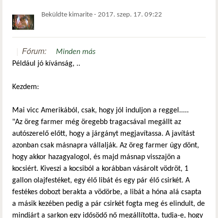
Beküldte
kimarite
-
2017. szep. 17. 09:22
Fórum:
Minden más
Például jó kívánság, ..
Kezdem:
Mai vicc Amerikából, csak, hogy jól induljon a reggel.....
"Az öreg farmer még öregebb tragacsával megállt az
autószerelő előtt, hogy a járgányt megjavítassa. A javítást
azonban csak másnapra vállalják. Az öreg farmer úgy dönt,
hogy akkor hazagyalogol, és majd másnap visszajön a
kocsiért. Kiveszi a kocsiból a korábban vásárolt vödröt, 1
gallon olajfestéket, egy élő libát és egy pár élő csirkét. A
festékes dobozt berakta a vödörbe, a libát a hóna alá csapta
a másik kezében pedig a pár csirkét fogta meg és elindult, de
mindjárt a sarkon egy idősödő nő megállította, tudja-e, hogy