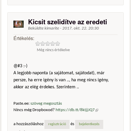
Kicsit szelidítve az eredeti
Beküldte
kimarite
-
2017. okt. 22. 20:30
Értékelés:
Még nincs értékelve
@#3 :-)
A legjobb naponta (a sajátomat, sajátodat), már
persze, ha erre igény is van .., ha meg nincs igény,
akkor az elég érdekes. Szerintem ..
Paste.ee:
szöveg megosztás
Nincs még Dropboxod?
https://db.tt/8kIjjJQ7
(külső
hivatkozás)
a hozzászóláshoz
és
regisztráció
bejelentkezés