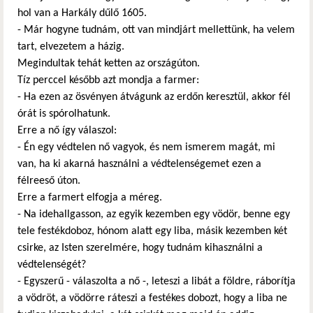
hol van a Harkály dűlő 1605.
- Már hogyne tudnám, ott van mindjárt mellettünk, ha velem
tart, elvezetem a házig.
Megindultak tehát ketten az országúton.
Tíz perccel később azt mondja a farmer:
- Ha ezen az ösvényen átvágunk az erdőn keresztül, akkor fél
órát is spórolhatunk.
Erre a nő így válaszol:
- Én egy védtelen nő vagyok, és nem ismerem magát, mi
van, ha ki akarná használni a védtelenségemet ezen a
félreeső úton.
Erre a farmert elfogja a méreg.
- Na idehallgasson, az egyik kezemben egy vödör, benne egy
tele festékdoboz, hónom alatt egy liba, másik kezemben két
csirke, az Isten szerelmére, hogy tudnám kihasználni a
védtelenségét?
- Egyszerű - válaszolta a nő -, leteszi a libát a földre, ráborítja
a vödröt, a vödörre ráteszi a festékes dobozt, hogy a liba ne