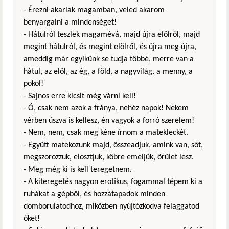
- Érezni akarlak magamban, veled akarom
benyargalni a mindenséget!
- Hátulról teszlek magamévá, majd újra elölről, majd
megint hátulról, és megint elölről, és újra meg újra,
ameddig már egyikünk se tudja többé, merre van a
hátul, az elöl, az ég, a föld, a nagyvilág, a menny, a
pokol!
- Sajnos erre kicsit még várni kell!
- Ó, csak nem azok a fránya, nehéz napok! Nekem
vérben úszva is kellesz, én vagyok a forró szerelem!
- Nem, nem, csak meg kéne írnom a matekleckét.
- Együtt matekozunk majd, összeadjuk, amink van, sőt,
megszorozzuk, elosztjuk, köbre emeljük, őrület lesz.
- Meg még ki is kell teregetnem.
- A kiteregetés nagyon erotikus, fogammal tépem ki a
ruhákat a gépből, és hozzátapadok minden
domborulatodhoz, miközben nyújtózkodva felaggatod
őket!