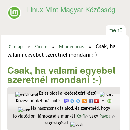
Ugrás a tartalomra
Linux Mint Magyar Közösség
menü
»
»
»
Csak, ha
Címlap
Fórum
Minden más
Jelenlegi hely
valami egyebet szeretnél mondani :-)
Csak, ha valami egyebet
szeretnél mondani :-)
Ez az oldal a közösségért készül.
Kövess minket máshol is:
Ha hasznosnak találod, és szeretnéd, hogy
folytatódjon, támogasd a munkát
Ko-fi
(külső hivatkozás)
vagy
Paypal
(külső
segítségével.
hivatkozá