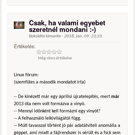
Csak, ha valami egyebet
szeretnél mondani :-)
Beküldte
kimarite
-
2018. jan. 09. 23:23
Értékelés:
Még nincs értékelve
Linux fórum:
(szemfüles a második mondatot írta)
-- De kinézett már egy áprilisi újratelepítés, mert
már
2013 óta nem volt formázva a vinyó.
-- Mennyi időnként kell formázni egy vinyót?
-- A felhasználó lelkivilágától függ.
-- Múlt tavasszal történt jó pár adatátviteli anomália a
géppel, ami miatt a fájlrendszer is sérült és a fsck sem