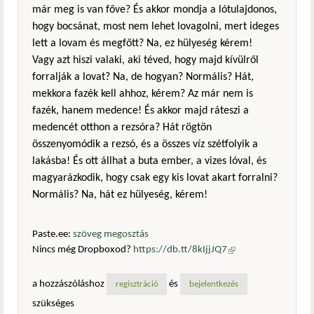
már meg is van főve? És akkor mondja a lótulajdonos,
hogy bocsánat, most nem lehet lovagolni, mert ideges
lett a lovam és megfőtt? Na, ez hülyeség kérem!
Vagy azt hiszi valaki, aki téved, hogy majd kívülről
forralják a lovat? Na, de hogyan? Normális? Hát,
mekkora fazék kell ahhoz, kérem? Az már nem is
fazék, hanem medence! És akkor majd ráteszi a
medencét otthon a rezsóra? Hát rögtön
összenyomódik a rezsó, és a összes víz szétfolyik a
lakásba! És ott állhat a buta ember, a vizes lóval, és
magyarázkodik, hogy csak egy kis lovat akart forralni?
Normális? Na, hát ez hülyeség, kérem!
Paste.ee:
szöveg megosztás
Nincs még Dropboxod?
https://db.tt/8kIjjJQ7
(külső
hivatkozás)
a hozzászóláshoz
és
regisztráció
bejelentkezés
szükséges