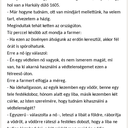
hol van a Harkály dűlő 1605.
- Már hogyne tudnám, ott van mindjárt mellettünk, ha velem
tart, elvezetem a házig.
Megindultak tehát ketten az országúton.
Tíz perccel később azt mondja a farmer:
- Ha ezen az ösvényen átvágunk az erdőn keresztül, akkor fél
órát is spórolhatunk.
Erre a nő így válaszol:
- Én egy védtelen nő vagyok, és nem ismerem magát, mi
van, ha ki akarná használni a védtelenségemet ezen a
félreeső úton.
Erre a farmert elfogja a méreg.
- Na idehallgasson, az egyik kezemben egy vödör, benne egy
tele festékdoboz, hónom alatt egy liba, másik kezemben két
csirke, az Isten szerelmére, hogy tudnám kihasználni a
védtelenségét?
- Egyszerű - válaszolta a nő -, leteszi a libát a földre, ráborítja
a vödröt, a vödörre ráteszi a festékes dobozt, hogy a liba ne