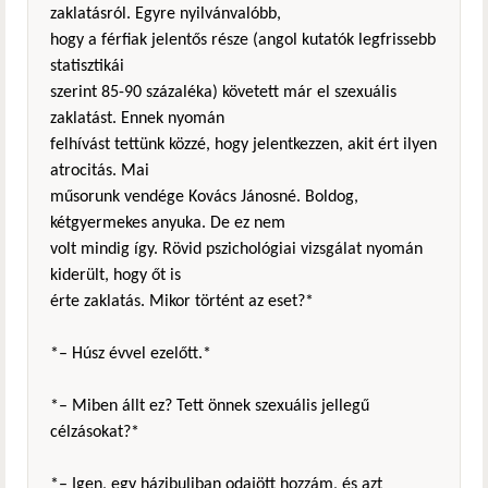
zaklatásról. Egyre nyilvánvalóbb,
hogy a férfiak jelentős része (angol kutatók legfrissebb
statisztikái
szerint 85-90 százaléka) követett már el szexuális
zaklatást. Ennek nyomán
felhívást tettünk közzé, hogy jelentkezzen, akit ért ilyen
atrocitás. Mai
műsorunk vendége Kovács Jánosné. Boldog,
kétgyermekes anyuka. De ez nem
volt mindig így. Rövid pszichológiai vizsgálat nyomán
kiderült, hogy őt is
érte zaklatás. Mikor történt az eset?*
*– Húsz évvel ezelőtt.*
*– Miben állt ez? Tett önnek szexuális jellegű
célzásokat?*
*– Igen, egy házibuliban odajött hozzám, és azt