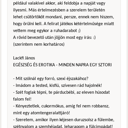
például valakivel akkor, aki feldobja a napját vagy
ilyesmi. Más értelmezésben a szerelem területén
lehet csütörtököt mondani, persze, ennek nem hiszem,
hogy örülni kell. A felirat játékos kétértelműsége miatt
vettem meg egykor a ruhadarabot ;)
A rövid bevezető után jöjjön most egy írás: :)
(szerintem nem korhatáros)
Lackfi János
EGÉSZSÉG ÉS EROTIKA - MINDEN NAPRA EGY SZTORI
- Mit szólnál egy forró, szexi éjszakához?
- Imádom a tested, kisfiú, szívesen rád hajolnék!
- Szét foglak tépni, te párducbébi, az eleven húsodat
falom fel!
- Kényeztetlek, cukormókus, amíg fel nem robbansz,
mint egy atomtengeralattjáró!
- Szeretem, amikor ilyen kéjesen duruzsolsz a fülembe,
szétnyalom a szemhéjadat, leharapom a fülcimpádat!