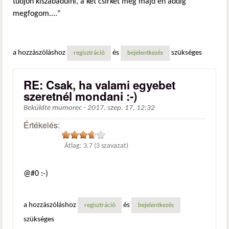
tudjon kiszabadulni, a két csirkét meg majd én addig
megfogom...."
a hozzászóláshoz
és
szükséges
regisztráció
bejelentkezés
RE: Csak, ha valami egyebet
szeretnél mondani :-)
Beküldte
mumorec
-
2017. szep. 17. 12:32
Értékelés:
Átlag:
3.7
(
3
szavazat)
@#0 :-)
a hozzászóláshoz
és
regisztráció
bejelentkezés
szükséges