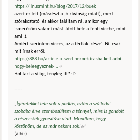
https://linuxmint.hu/blog/2017/12/buek
azért ez lett (másrészt a jó kívánság miatt), mert
szórakoztató, és akkor találtam rá, amikor egy
ismerősöm valami mást látott bele a fenti viccbe, mint
ami :).
Amiért szerintem vicces, az a férfiak 'része'. Ni, csak
mit írnak erről:
https://888.hu/article-a-sved-noknek-irasba-kell-adni-
hogy-beleegyeznek-...
(külső hivatkozás)
Hol tart a világ, tényleg itt? :D
-----
„
Ígéretekkel tele volt a padlás, aztán a szállodai
szobába érve szembesültem a ténnyel, mire is gondolt
a részecskék gyorsítása alatt. Mondtam, hogy
köszönöm, de ez már nekem sok!
(külső hivatkozás)
”
(álhír)