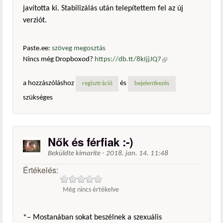
javította ki. Stabilizálás után telepítettem fel az új
verziót.
Paste.ee:
szöveg megosztás
Nincs még Dropboxod?
https://db.tt/8kIjjJQ7
(külső
hivatkozás)
a hozzászóláshoz
és
regisztráció
bejelentkezés
szükséges
Nők és férfiak :-)
Beküldte
kimarite
-
2018. jan. 14. 11:48
Értékelés:
Még nincs értékelve
*– Mostanában sokat beszélnek a szexuális