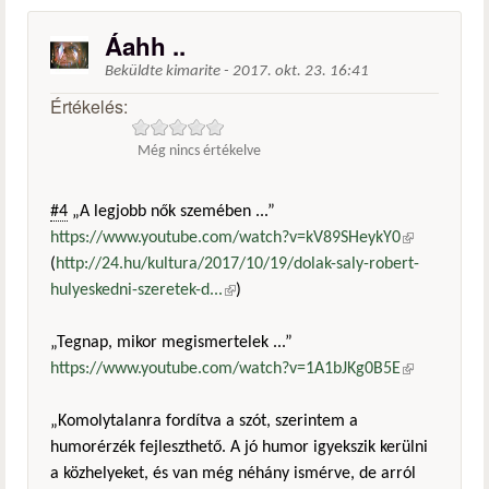
Áahh ..
Beküldte
kimarite
-
2017. okt. 23. 16:41
Értékelés:
Még nincs értékelve
#4
„A legjobb nők szemében ...”
https://www.youtube.com/watch?v=kV89SHeykY0
(külső
(
http://24.hu/kultura/2017/10/19/dolak-saly-robert-
hivatkozás)
hulyeskedni-szeretek-d...
(külső hivatkozás)
)
„Tegnap, mikor megismertelek ...”
https://www.youtube.com/watch?v=1A1bJKg0B5E
(külső
hivatkozás)
„Komolytalanra fordítva a szót, szerintem a
humorérzék fejleszthető. A jó humor igyekszik kerülni
a közhelyeket, és van még néhány ismérve, de arról