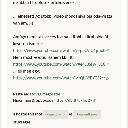
inkább a filozófusok értekezzenek.”
... elnézést! Az utóbbi videó mondanivalója oda-vissza
van ám. :-)
Amúgy nemcsak vicces forma a Robi, a lírai oldalát
kevesen ismerik:
https://www.youtube.com/watch?v=pnC9iO1jmu0
(külső
Nem most kezdte. Hanem kb. itt:
hivatkozás)
https://www.youtube.com/watch?v=e4L3SFw_uC8
(külső
... és még egy:
hivatkozás)
https://www.youtube.com/watch?v=Qb39BYGS2cc
(külső
hivatkozás)
Paste.ee:
szöveg megosztás
Nincs még Dropboxod?
https://db.tt/8kIjjJQ7
(külső
hivatkozás)
a hozzászóláshoz
és
regisztráció
bejelentkezés
szükséges