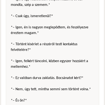
mondta, szép a szemem.*
*– Csak úgy, ismeretlenül?*
*– Igen, én is nagyon meglepődtem, és feszélyezve
éreztem magam.*
*– Történt kísérlet a részéről testi kontaktus
felvételére?*
*– Igen, felkért táncolni, közben egyszer hozzáért a
mellemhez.*
*– Ez valóban durva zaklatás. Bocsánatot kért?*
*– Nem, úgy tett, mintha semmi sem történt volna.*
*– És ön?*