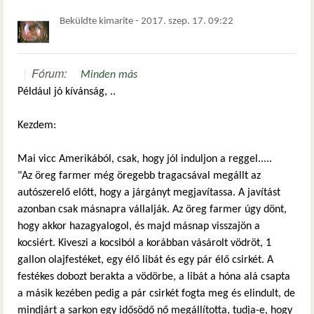
Beküldte
kimarite
-
2017. szep. 17. 09:22
Fórum:
Minden más
Például jó kívánság, ..
Kezdem:
Mai vicc Amerikából, csak, hogy jól induljon a reggel.....
"Az öreg farmer még öregebb tragacsával megállt az
autószerelő előtt, hogy a járgányt megjavítassa. A javítást
azonban csak másnapra vállalják. Az öreg farmer úgy dönt,
hogy akkor hazagyalogol, és majd másnap visszajön a
kocsiért. Kiveszi a kocsiból a korábban vásárolt vödröt, 1
gallon olajfestéket, egy élő libát és egy pár élő csirkét. A
festékes dobozt berakta a vödörbe, a libát a hóna alá csapta
a másik kezében pedig a pár csirkét fogta meg és elindult, de
mindjárt a sarkon egy idősödő nő megállította, tudja-e, hogy