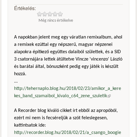
Értékelés:
Még nincs értékelve
A napokban jelent meg egy váratlan remixalbum, ahol
a remixek ezúttal egy népszerű, magyar népzenei
alapokra építkező együttes dalaiból születtek, és a SID
3 csatornájára lettek átültetve Vincze 'vincenzo' László
és barátai által, bónuszként pedig egy játék is készült
hozzá.
...
http://tehernaplo.blog.hu/2018/02/23/amikor_a_kere
kes_band_szamaibol_kivalo_c64_zene_szuletik
(külső
hivatkozás)
A Recorder blog kiváló cikket írt ebből az apropóból,
ezért mi nem is fecséreljük a szót feleslegesen,
kattintsatok ide:
http://recorder.blog.hu/2018/02/21/a_csango_boogie