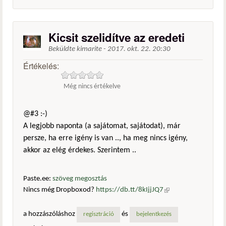
Kicsit szelidítve az eredeti
Beküldte
kimarite
-
2017. okt. 22. 20:30
Értékelés:
Még nincs értékelve
@#3 :-)
A legjobb naponta (a sajátomat, sajátodat), már
persze, ha erre igény is van .., ha meg nincs igény,
akkor az elég érdekes. Szerintem ..
Paste.ee:
szöveg megosztás
Nincs még Dropboxod?
https://db.tt/8kIjjJQ7
(külső
hivatkozás)
a hozzászóláshoz
és
regisztráció
bejelentkezés