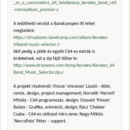
_es_a_commodore_64_talalkozasa_kerekes_band_c64
-remixalbum_premier
(külső hivatkozás)
A letölthető verziót a Bandcampen itt lehet
megtalálni:
https://strayboom.bandcamp.com/album/kerekes-
64band-music-selector
(külső hivatkozás)
Akit pedig a játék és egyéb C64-es extrák is
érdekelnek, ezt a zip fájlt töltse le:
http://www.strayworx.com/temp/kerekes/Kerekes_64
Band_Music_Selector.zip
(külső hivatkozás)
A projekt résztvevői: Vincze 'vincenzo' László - ötlet,
remix, design, project management; Horváth 'Hermit'
Mihály - C64 programozás, design; Oszvald 'Poison'
Balázs - Grafika, animáció, design; Rácz 'Chabee'
Csaba - C64-es változat intro zene; Nagy-Miklós
'NecroPolo' Péter – support.