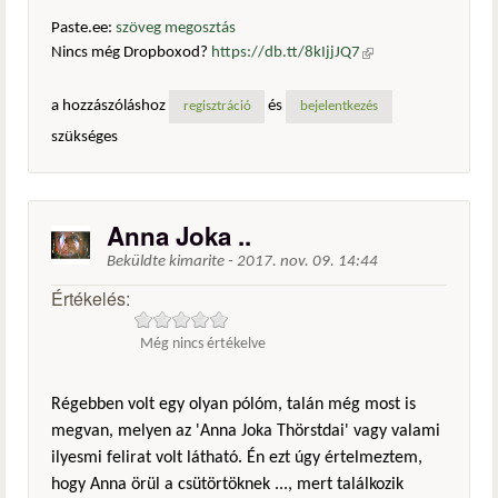
Paste.ee:
szöveg megosztás
Nincs még Dropboxod?
https://db.tt/8kIjjJQ7
(külső
hivatkozás)
a hozzászóláshoz
és
regisztráció
bejelentkezés
szükséges
Anna Joka ..
Beküldte
kimarite
-
2017. nov. 09. 14:44
Értékelés:
Még nincs értékelve
Régebben volt egy olyan pólóm, talán még most is
megvan, melyen az 'Anna Joka Thörstdai' vagy valami
ilyesmi felirat volt látható. Én ezt úgy értelmeztem,
hogy Anna örül a csütörtöknek ..., mert találkozik