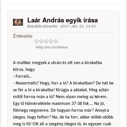
Laár András egyik írása
Beküldte
kimarite
-
2017. okt. 22. 13:45
Értékelés:
Még nincs értékelve
A múltkor megyek a utcán és ott van a kirakatba
kiírva, hogy:
- Forraló…
- Nooormális? Hogy, forr a ló? A kirakatban? De hát be
se fér a ló a kirakatba! Kirúgja a ablakot. Meg aztán
mitől forrna mán a ló? Nem olyan meleg az kérem.
Egy lő hőmérséklete maximum 37-38 fok … Na jó,
fölmegy negyvenre. De hogyan forrna már? Annyira
ideges, hogy felforr? Na, de ha forr, akkor előbb-utóbb
meg is fő! Ott áll a szegény ideges ló, és egyszer csak