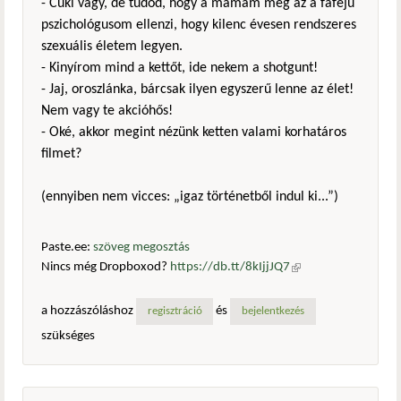
- Cuki vagy, de tudod, hogy a mamám meg az a fafejű
pszichológusom ellenzi, hogy kilenc évesen rendszeres
szexuális életem legyen.
- Kinyírom mind a kettőt, ide nekem a shotgunt!
- Jaj, oroszlánka, bárcsak ilyen egyszerű lenne az élet!
Nem vagy te akcióhős!
- Oké, akkor megint nézünk ketten valami korhatáros
filmet?
(ennyiben nem vicces: „igaz történetből indul ki...”)
Paste.ee:
szöveg megosztás
Nincs még Dropboxod?
https://db.tt/8kIjjJQ7
(külső
hivatkozás)
a hozzászóláshoz
és
regisztráció
bejelentkezés
szükséges