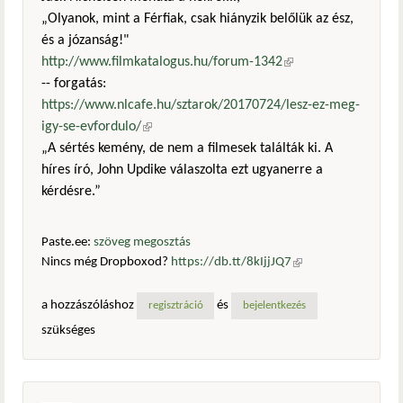
„Olyanok, mint a Férfiak, csak hiányzik belőlük az ész,
és a józanság!"
http://www.filmkatalogus.hu/forum-1342
(külső
-- forgatás:
hivatkozás)
https://www.nlcafe.hu/sztarok/20170724/lesz-ez-meg-
igy-se-evfordulo/
(külső hivatkozás)
„A sértés kemény, de nem a filmesek találták ki. A
híres író, John Updike válaszolta ezt ugyanerre a
kérdésre.”
Paste.ee:
szöveg megosztás
Nincs még Dropboxod?
https://db.tt/8kIjjJQ7
(külső
hivatkozás)
a hozzászóláshoz
és
regisztráció
bejelentkezés
szükséges