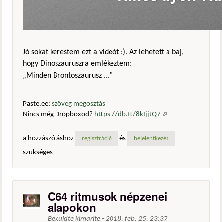
Jó sokat kerestem ezt a videót :). Az lehetett a baj,
hogy Dinoszauruszra emlékeztem:
„Minden Brontoszaurusz ...”
Paste.ee:
szöveg megosztás
Nincs még Dropboxod?
https://db.tt/8kIjjJQ7
(külső
hivatkozás)
a hozzászóláshoz
és
regisztráció
bejelentkezés
szükséges
C64 ritmusok népzenei
alapokon
Beküldte
kimarite
-
2018. feb. 25. 23:37