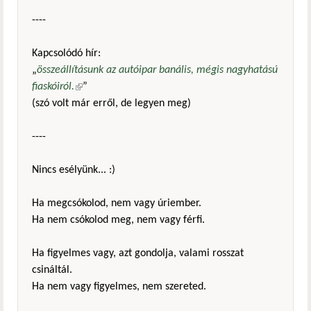
----
Kapcsolódó hír:
„
összeállításunk az autóipar banális, mégis nagyhatású
fiaskóiról.
(külső hivatkozás)
”
(szó volt már erről, de legyen meg)
----
Nincs esélyünk... :)
Ha megcsókolod, nem vagy úriember.
Ha nem csókolod meg, nem vagy férfi.
Ha figyelmes vagy, azt gondolja, valami rosszat
csináltál.
Ha nem vagy figyelmes, nem szereted.