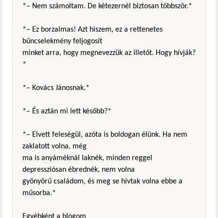
*– Nem számoltam. De kétezernél biztosan többször.*
*– Ez borzalmas! Azt hiszem, ez a rettenetes
bűncselekmény feljogosít
minket arra, hogy megnevezzük az illetőt. Hogy hívják?
*
*– Kovács Jánosnak.*
*– És aztán mi lett később?*
*– Elvett feleségül, azóta is boldogan élünk. Ha nem
zaklatott volna, még
ma is anyáméknál laknék, minden reggel
depressziósan ébrednék, nem volna
gyönyörű családom, és meg se hívtak volna ebbe a
műsorba.*
Egyébként a blogom