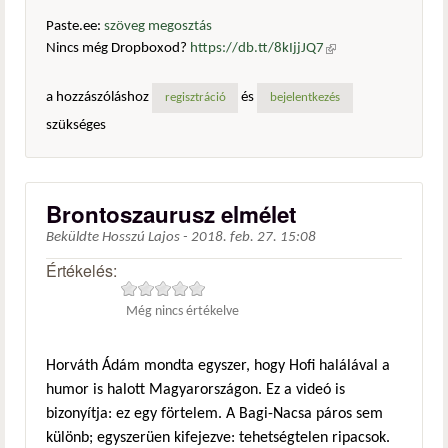
Paste.ee:
szöveg megosztás
Nincs még Dropboxod?
https://db.tt/8kIjjJQ7
(külső
hivatkozás)
a hozzászóláshoz
és
regisztráció
bejelentkezés
szükséges
Brontoszaurusz elmélet
Beküldte
Hosszú Lajos
-
2018. feb. 27. 15:08
Értékelés:
Még nincs értékelve
Horváth Ádám mondta egyszer, hogy Hofi halálával a
humor is halott Magyarországon. Ez a videó is
bizonyítja: ez egy förtelem. A Bagi-Nacsa páros sem
különb; egyszerüen kifejezve: tehetségtelen ripacsok.