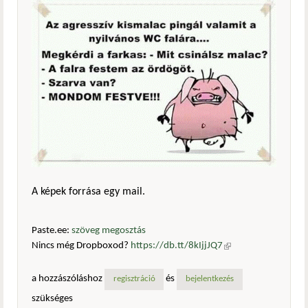
A képek forrása egy mail.
Paste.ee:
szöveg megosztás
Nincs még Dropboxod?
https://db.tt/8kIjjJQ7
(külső
hivatkozás)
a hozzászóláshoz
és
regisztráció
bejelentkezés
szükséges