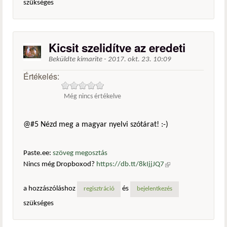
szükséges
Kicsit szelidítve az eredeti
Beküldte
kimarite
-
2017. okt. 23. 10:09
Értékelés:
Még nincs értékelve
@#5 Nézd meg a magyar nyelvi szótárat! :-)
Paste.ee:
szöveg megosztás
Nincs még Dropboxod?
https://db.tt/8kIjjJQ7
(külső
hivatkozás)
a hozzászóláshoz
és
regisztráció
bejelentkezés
szükséges