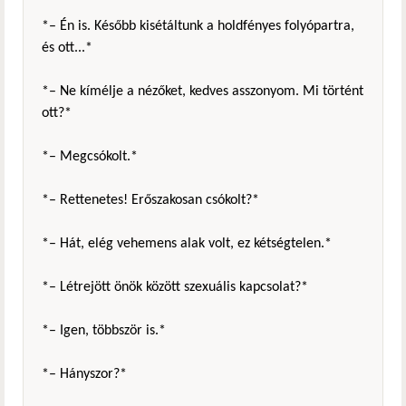
*– Én is. Később kisétáltunk a holdfényes folyópartra,
és ott...*
*– Ne kímélje a nézőket, kedves asszonyom. Mi történt
ott?*
*– Megcsókolt.*
*– Rettenetes! Erőszakosan csókolt?*
*– Hát, elég vehemens alak volt, ez kétségtelen.*
*– Létrejött önök között szexuális kapcsolat?*
*– Igen, többször is.*
*– Hányszor?*