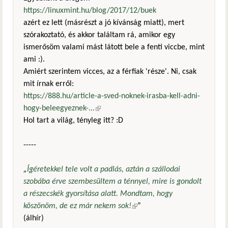
https://linuxmint.hu/blog/2017/12/buek
azért ez lett (másrészt a jó kívánság miatt), mert
szórakoztató, és akkor találtam rá, amikor egy
ismerősöm valami mást látott bele a fenti viccbe, mint
ami :).
Amiért szerintem vicces, az a férfiak 'része'. Ni, csak
mit írnak erről:
https://888.hu/article-a-sved-noknek-irasba-kell-adni-
hogy-beleegyeznek-...
(külső hivatkozás)
Hol tart a világ, tényleg itt? :D
-----
„
Ígéretekkel tele volt a padlás, aztán a szállodai
szobába érve szembesültem a ténnyel, mire is gondolt
a részecskék gyorsítása alatt. Mondtam, hogy
köszönöm, de ez már nekem sok!
(külső hivatkozás)
”
(álhír)