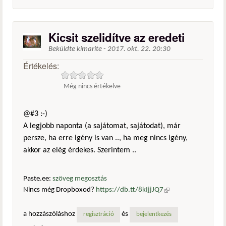
Kicsit szelidítve az eredeti
Beküldte
kimarite
-
2017. okt. 22. 20:30
Értékelés:
Még nincs értékelve
@#3 :-)
A legjobb naponta (a sajátomat, sajátodat), már
persze, ha erre igény is van .., ha meg nincs igény,
akkor az elég érdekes. Szerintem ..
Paste.ee:
szöveg megosztás
Nincs még Dropboxod?
https://db.tt/8kIjjJQ7
(külső
hivatkozás)
a hozzászóláshoz
és
regisztráció
bejelentkezés