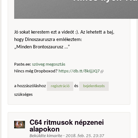
Jó sokat kerestem ezt a videót :). Az lehetett a baj,
hogy Dinoszauruszra emlékeztem:
„Minden Brontoszaurusz ...”
Paste.ee:
szöveg megosztás
Nincs még Dropboxod?
https://db.tt/8kIjjJQ7
(külső
hivatkozás)
a hozzászóláshoz
és
regisztráció
bejelentkezés
szükséges
C64 ritmusok népzenei
alapokon
Beküldte
kimarite
-
2018. feb. 25. 23:37