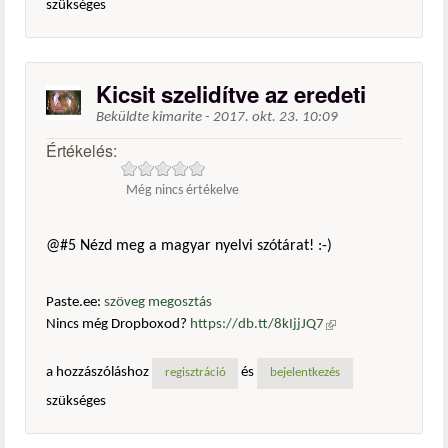
szükséges
Kicsit szelidítve az eredeti
Beküldte
kimarite
-
2017. okt. 23. 10:09
Értékelés:
Még nincs értékelve
@#5 Nézd meg a magyar nyelvi szótárat! :-)
Paste.ee:
szöveg megosztás
Nincs még Dropboxod?
https://db.tt/8kIjjJQ7
(külső
hivatkozás)
a hozzászóláshoz
és
regisztráció
bejelentkezés
szükséges