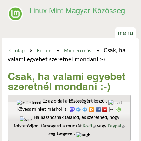
Ugrás a tartalomra
Linux Mint Magyar Közösség
menü
»
»
»
Csak, ha
Címlap
Fórum
Minden más
Jelenlegi hely
valami egyebet szeretnél mondani :-)
Csak, ha valami egyebet
szeretnél mondani :-)
Ez az oldal a közösségért készül.
Kövess minket máshol is:
Ha hasznosnak találod, és szeretnéd, hogy
folytatódjon, támogasd a munkát
Ko-fi
(külső hivatkozás)
vagy
Paypal
(külső
segítségével.
hivatkozá