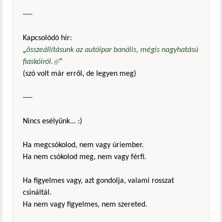
----
Kapcsolódó hír:
„
összeállításunk az autóipar banális, mégis nagyhatású
fiaskóiról.
(külső hivatkozás)
”
(szó volt már erről, de legyen meg)
----
Nincs esélyünk... :)
Ha megcsókolod, nem vagy úriember.
Ha nem csókolod meg, nem vagy férfi.
Ha figyelmes vagy, azt gondolja, valami rosszat
csináltál.
Ha nem vagy figyelmes, nem szereted.