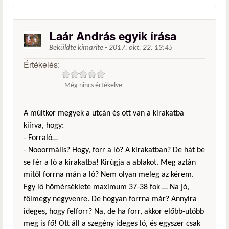
Laár András egyik írása
Beküldte
kimarite
-
2017. okt. 22. 13:45
Értékelés:
Még nincs értékelve
A múltkor megyek a utcán és ott van a kirakatba
kiírva, hogy:
- Forraló…
- Nooormális? Hogy, forr a ló? A kirakatban? De hát be
se fér a ló a kirakatba! Kirúgja a ablakot. Meg aztán
mitől forrna mán a ló? Nem olyan meleg az kérem.
Egy lő hőmérséklete maximum 37-38 fok … Na jó,
fölmegy negyvenre. De hogyan forrna már? Annyira
ideges, hogy felforr? Na, de ha forr, akkor előbb-utóbb
meg is fő! Ott áll a szegény ideges ló, és egyszer csak