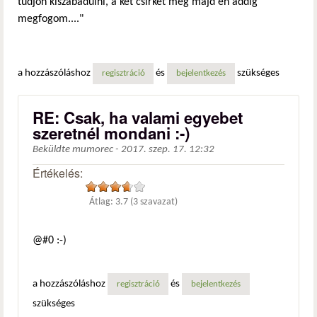
tudjon kiszabadulni, a két csirkét meg majd én addig
megfogom...."
a hozzászóláshoz
és
szükséges
regisztráció
bejelentkezés
RE: Csak, ha valami egyebet
szeretnél mondani :-)
Beküldte
mumorec
-
2017. szep. 17. 12:32
Értékelés:
Átlag:
3.7
(
3
szavazat)
@#0 :-)
a hozzászóláshoz
és
regisztráció
bejelentkezés
szükséges