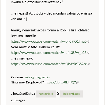
inkább a filozófusok értekezzenek.”
... elnézést! Az utóbbi videó mondanivalója oda-vissza
van ám. :-)
Amúgy nemcsak vicces forma a Robi, a lírai oldalát
kevesen ismerik:
https://www.youtube.com/watch?v=pnC9iO1jmu0
(külső
Nem most kezdte. Hanem kb. itt:
hivatkozás)
https://www.youtube.com/watch?v=e4L3SFw_uC8
(külső
... és még egy:
hivatkozás)
https://www.youtube.com/watch?v=Qb39BYGS2cc
(külső
hivatkozás)
Paste.ee:
szöveg megosztás
Nincs még Dropboxod?
https://db.tt/8kIjjJQ7
(külső
hivatkozás)
a hozzászóláshoz
és
regisztráció
bejelentkezés
szükséges