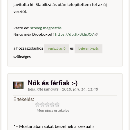
javította ki. Stabilizálás után telepítettem fel az új
verziót.
Paste.ee:
szöveg megosztás
Nincs még Dropboxod?
https://db.tt/8kIjjJQ7
(külső
hivatkozás)
a hozzászóláshoz
és
regisztráció
bejelentkezés
szükséges
Nők és férfiak :-)
Beküldte
kimarite
-
2018. jan. 14. 11:48
Értékelés:
Még nincs értékelve
*– Mostanában sokat beszélnek a szexuális