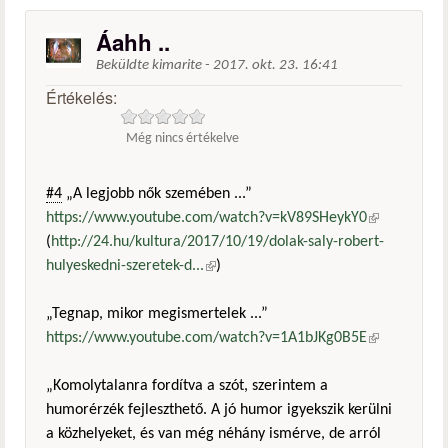
Áahh ..
Beküldte
kimarite
-
2017. okt. 23. 16:41
Értékelés:
Még nincs értékelve
#4
„A legjobb nők szemében ...”
https://www.youtube.com/watch?v=kV89SHeykY0
(külső
(
http://24.hu/kultura/2017/10/19/dolak-saly-robert-
hivatkozás)
hulyeskedni-szeretek-d...
(külső hivatkozás)
)
„Tegnap, mikor megismertelek ...”
https://www.youtube.com/watch?v=1A1bJKg0B5E
(külső
hivatkozás)
„Komolytalanra fordítva a szót, szerintem a
humorérzék fejleszthető. A jó humor igyekszik kerülni
a közhelyeket, és van még néhány ismérve, de arról