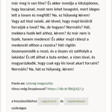
már meg is van főve? És akkor mondja a lótulajdonos,
hogy bocsánat, most nem lehet lovagolni, mert ideges
lett a lovam és megfőtt? Na, ez hülyeség kérem!
Vagy azt hiszi valaki, aki téved, hogy majd kívülről
forralják a lovat? Na, de hogyan? Normális? Hát,
mekkora fazék kell ahhoz, kérem? Az már nem is
fazék, hanem medence! És akkor majd ráteszi a
medencét otthon a rezsóra? Hát rögtön
összenyomódik a rezsó, és a összes víz szétfolyik a
lakásba! És ott állhat a buta ember, a vizes lóval, és
magyarázkodik, hogy csak egy kis lovat akart forralni?
Normális? Na, hát ez hülyeség, kérem!
Paste.ee:
szöveg megosztás
Nincs még Dropboxod?
https://db.tt/8kIjjJQ7
(külső
hivatkozás)
a hozzászóláshoz
és
regisztráció
bejelentkezés
szükséges