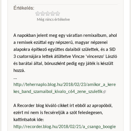
Értékelés:
Még nincs értékelve
A napokban jelent meg egy váratlan remixalbum, ahol
a remixek ezúttal egy népszerű, magyar népzenei
alapokra építkező együttes dalaiból születtek, és a SID
3 csatornájára lettek átültetve Vincze 'vincenzo' László
és barátai által, bónuszként pedig egy játék is készült
hozzá.
...
http://tehernaplo.blog.hu/2018/02/23/amikor_a_kere
kes_band_szamaibol_kivalo_c64_zene_szuletik
(külső
hivatkozás)
A Recorder blog kiváló cikket írt ebből az apropóból,
ezért mi nem is fecséreljük a szót feleslegesen,
kattintsatok ide:
http://recorder.blog.hu/2018/02/21/a_csango_boogie