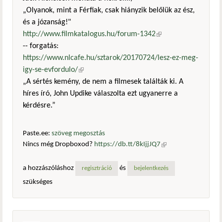
„Olyanok, mint a Férfiak, csak hiányzik belőlük az ész,
és a józanság!"
http://www.filmkatalogus.hu/forum-1342
(külső
-- forgatás:
hivatkozás)
https://www.nlcafe.hu/sztarok/20170724/lesz-ez-meg-
igy-se-evfordulo/
(külső hivatkozás)
„A sértés kemény, de nem a filmesek találták ki. A
híres író, John Updike válaszolta ezt ugyanerre a
kérdésre.”
Paste.ee:
szöveg megosztás
Nincs még Dropboxod?
https://db.tt/8kIjjJQ7
(külső
hivatkozás)
a hozzászóláshoz
és
regisztráció
bejelentkezés
szükséges