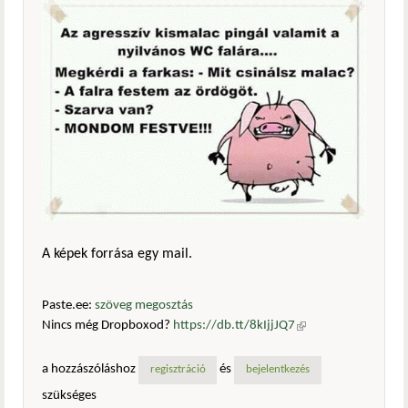
A képek forrása egy mail.
Paste.ee:
szöveg megosztás
Nincs még Dropboxod?
https://db.tt/8kIjjJQ7
(külső
hivatkozás)
a hozzászóláshoz
és
regisztráció
bejelentkezés
szükséges