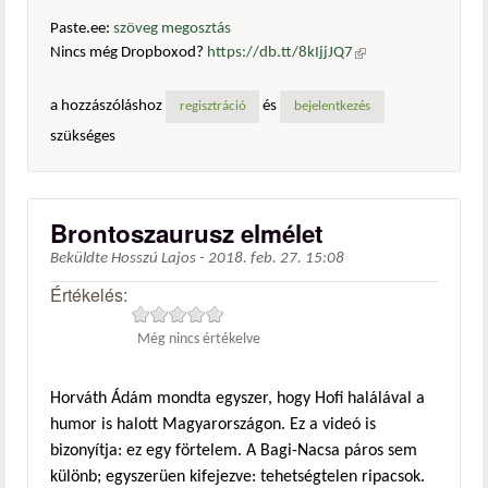
Paste.ee:
szöveg megosztás
Nincs még Dropboxod?
https://db.tt/8kIjjJQ7
(külső
hivatkozás)
a hozzászóláshoz
és
regisztráció
bejelentkezés
szükséges
Brontoszaurusz elmélet
Beküldte
Hosszú Lajos
-
2018. feb. 27. 15:08
Értékelés:
Még nincs értékelve
Horváth Ádám mondta egyszer, hogy Hofi halálával a
humor is halott Magyarországon. Ez a videó is
bizonyítja: ez egy förtelem. A Bagi-Nacsa páros sem
különb; egyszerüen kifejezve: tehetségtelen ripacsok.