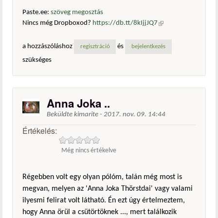
Paste.ee:
szöveg megosztás
Nincs még Dropboxod?
https://db.tt/8kIjjJQ7
(külső
hivatkozás)
a hozzászóláshoz
és
regisztráció
bejelentkezés
szükséges
Anna Joka ..
Beküldte
kimarite
-
2017. nov. 09. 14:44
Értékelés:
Még nincs értékelve
Régebben volt egy olyan pólóm, talán még most is
megvan, melyen az 'Anna Joka Thörstdai' vagy valami
ilyesmi felirat volt látható. Én ezt úgy értelmeztem,
hogy Anna örül a csütörtöknek ..., mert találkozik