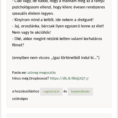
- Cuki vagy, de tudod, hogy a mamám meg az a fafejű
pszichológusom ellenzi, hogy kilenc évesen rendszeres
szexuális életem legyen.
- Kinyírom mind a kettőt, ide nekem a shotgunt!
- Jaj, oroszlánka, bárcsak ilyen egyszerű lenne az élet!
Nem vagy te akcióhős!
- Oké, akkor megint nézünk ketten valami korhatáros
filmet?
(ennyiben nem vicces: „igaz történetből indul ki...”)
Paste.ee:
szöveg megosztás
Nincs még Dropboxod?
https://db.tt/8kIjjJQ7
(külső
hivatkozás)
a hozzászóláshoz
és
regisztráció
bejelentkezés
szükséges