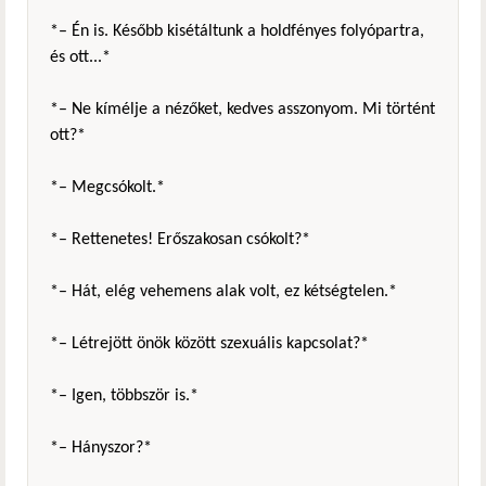
*– Én is. Később kisétáltunk a holdfényes folyópartra,
és ott...*
*– Ne kímélje a nézőket, kedves asszonyom. Mi történt
ott?*
*– Megcsókolt.*
*– Rettenetes! Erőszakosan csókolt?*
*– Hát, elég vehemens alak volt, ez kétségtelen.*
*– Létrejött önök között szexuális kapcsolat?*
*– Igen, többször is.*
*– Hányszor?*