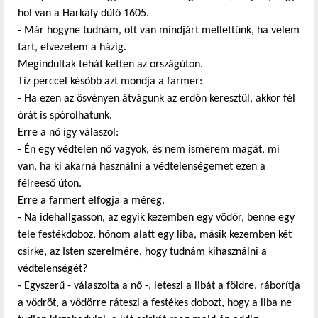
hol van a Harkály dűlő 1605.
- Már hogyne tudnám, ott van mindjárt mellettünk, ha velem
tart, elvezetem a házig.
Megindultak tehát ketten az országúton.
Tíz perccel később azt mondja a farmer:
- Ha ezen az ösvényen átvágunk az erdőn keresztül, akkor fél
órát is spórolhatunk.
Erre a nő így válaszol:
- Én egy védtelen nő vagyok, és nem ismerem magát, mi
van, ha ki akarná használni a védtelenségemet ezen a
félreeső úton.
Erre a farmert elfogja a méreg.
- Na idehallgasson, az egyik kezemben egy vödör, benne egy
tele festékdoboz, hónom alatt egy liba, másik kezemben két
csirke, az Isten szerelmére, hogy tudnám kihasználni a
védtelenségét?
- Egyszerű - válaszolta a nő -, leteszi a libát a földre, ráborítja
a vödröt, a vödörre ráteszi a festékes dobozt, hogy a liba ne