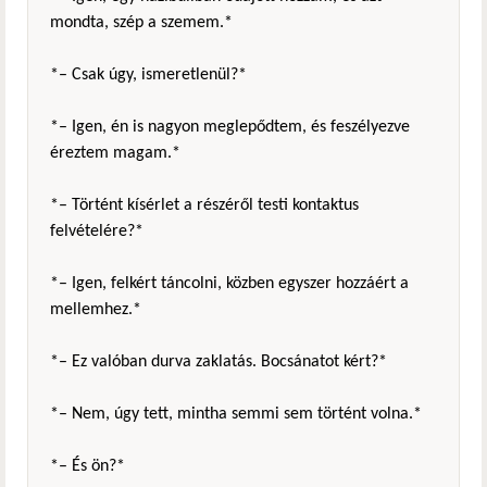
mondta, szép a szemem.*
*– Csak úgy, ismeretlenül?*
*– Igen, én is nagyon meglepődtem, és feszélyezve
éreztem magam.*
*– Történt kísérlet a részéről testi kontaktus
felvételére?*
*– Igen, felkért táncolni, közben egyszer hozzáért a
mellemhez.*
*– Ez valóban durva zaklatás. Bocsánatot kért?*
*– Nem, úgy tett, mintha semmi sem történt volna.*
*– És ön?*