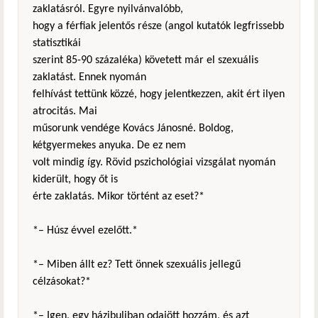
zaklatásról. Egyre nyilvánvalóbb,
hogy a férfiak jelentős része (angol kutatók legfrissebb
statisztikái
szerint 85-90 százaléka) követett már el szexuális
zaklatást. Ennek nyomán
felhívást tettünk közzé, hogy jelentkezzen, akit ért ilyen
atrocitás. Mai
műsorunk vendége Kovács Jánosné. Boldog,
kétgyermekes anyuka. De ez nem
volt mindig így. Rövid pszichológiai vizsgálat nyomán
kiderült, hogy őt is
érte zaklatás. Mikor történt az eset?*
*– Húsz évvel ezelőtt.*
*– Miben állt ez? Tett önnek szexuális jellegű
célzásokat?*
*– Igen, egy házibuliban odajött hozzám, és azt