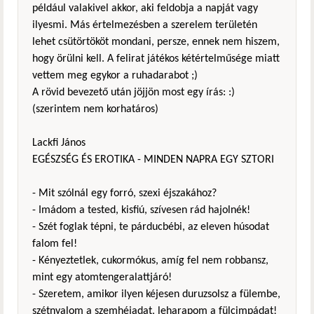
például valakivel akkor, aki feldobja a napját vagy
ilyesmi. Más értelmezésben a szerelem területén
lehet csütörtököt mondani, persze, ennek nem hiszem,
hogy örülni kell. A felirat játékos kétértelműsége miatt
vettem meg egykor a ruhadarabot ;)
A rövid bevezető után jöjjön most egy írás: :)
(szerintem nem korhatáros)
Lackfi János
EGÉSZSÉG ÉS EROTIKA - MINDEN NAPRA EGY SZTORI
- Mit szólnál egy forró, szexi éjszakához?
- Imádom a tested, kisfiú, szívesen rád hajolnék!
- Szét foglak tépni, te párducbébi, az eleven húsodat
falom fel!
- Kényeztetlek, cukormókus, amíg fel nem robbansz,
mint egy atomtengeralattjáró!
- Szeretem, amikor ilyen kéjesen duruzsolsz a fülembe,
szétnyalom a szemhéjadat, leharapom a fülcimpádat!