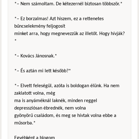
*– Nem számoltam. De kétezernél biztosan többször.*
*– Ez borzalmas! Azt hiszem, ez a rettenetes
bűncselekmény feljogosít
minket arra, hogy megnevezzük az illetőt. Hogy hívják?
*
*– Kovács Jánosnak.*
*– És aztán mi lett később?*
*– Elvett feleségül, azóta is boldogan élünk. Ha nem
zaklatott volna, még
ma is anyáméknál laknék, minden reggel
depressziósan ébrednék, nem volna
gyönyörű családom, és meg se hívtak volna ebbe a
műsorba.*
Egyébként a blogom