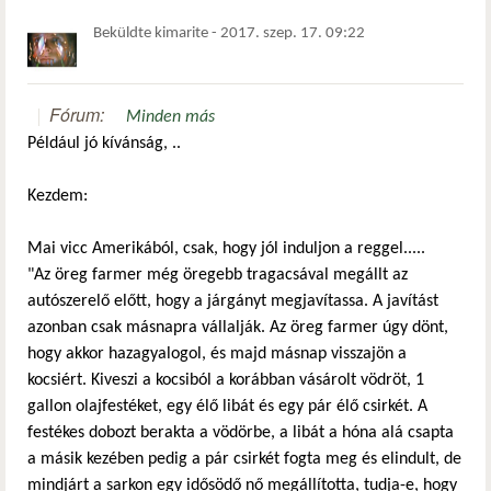
Beküldte
kimarite
-
2017. szep. 17. 09:22
Fórum:
Minden más
Például jó kívánság, ..
Kezdem:
Mai vicc Amerikából, csak, hogy jól induljon a reggel.....
"Az öreg farmer még öregebb tragacsával megállt az
autószerelő előtt, hogy a járgányt megjavítassa. A javítást
azonban csak másnapra vállalják. Az öreg farmer úgy dönt,
hogy akkor hazagyalogol, és majd másnap visszajön a
kocsiért. Kiveszi a kocsiból a korábban vásárolt vödröt, 1
gallon olajfestéket, egy élő libát és egy pár élő csirkét. A
festékes dobozt berakta a vödörbe, a libát a hóna alá csapta
a másik kezében pedig a pár csirkét fogta meg és elindult, de
mindjárt a sarkon egy idősödő nő megállította, tudja-e, hogy