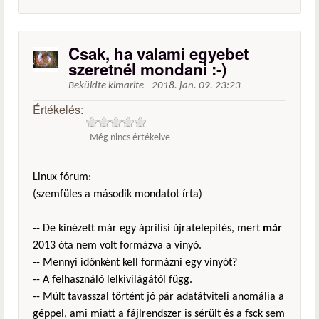
Csak, ha valami egyebet
szeretnél mondani :-)
Beküldte
kimarite
-
2018. jan. 09. 23:23
Értékelés:
Még nincs értékelve
Linux fórum:
(szemfüles a második mondatot írta)
-- De kinézett már egy áprilisi újratelepítés, mert
már
2013 óta nem volt formázva a vinyó.
-- Mennyi időnként kell formázni egy vinyót?
-- A felhasználó lelkivilágától függ.
-- Múlt tavasszal történt jó pár adatátviteli anomália a
géppel, ami miatt a fájlrendszer is sérült és a fsck sem