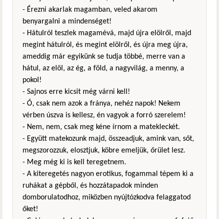
- Érezni akarlak magamban, veled akarom
benyargalni a mindenséget!
- Hátulról teszlek magamévá, majd újra elölről, majd
megint hátulról, és megint elölről, és újra meg újra,
ameddig már egyikünk se tudja többé, merre van a
hátul, az elöl, az ég, a föld, a nagyvilág, a menny, a
pokol!
- Sajnos erre kicsit még várni kell!
- Ó, csak nem azok a fránya, nehéz napok! Nekem
vérben úszva is kellesz, én vagyok a forró szerelem!
- Nem, nem, csak meg kéne írnom a matekleckét.
- Együtt matekozunk majd, összeadjuk, amink van, sőt,
megszorozzuk, elosztjuk, köbre emeljük, őrület lesz.
- Meg még ki is kell teregetnem.
- A kiteregetés nagyon erotikus, fogammal tépem ki a
ruhákat a gépből, és hozzátapadok minden
domborulatodhoz, miközben nyújtózkodva felaggatod
őket!