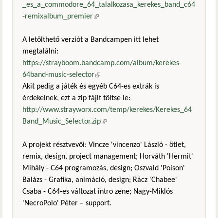
_es_a_commodore_64_talalkozasa_kerekes_band_c64
-remixalbum_premier
(külső hivatkozás)
A letölthető verziót a Bandcampen itt lehet
megtalálni:
https://strayboom.bandcamp.com/album/kerekes-
64band-music-selector
(külső hivatkozás)
Akit pedig a játék és egyéb C64-es extrák is
érdekelnek, ezt a zip fájlt töltse le:
http://www.strayworx.com/temp/kerekes/Kerekes_64
Band_Music_Selector.zip
(külső hivatkozás)
A projekt résztvevői: Vincze 'vincenzo' László - ötlet,
remix, design, project management; Horváth 'Hermit'
Mihály - C64 programozás, design; Oszvald 'Poison'
Balázs - Grafika, animáció, design; Rácz 'Chabee'
Csaba - C64-es változat intro zene; Nagy-Miklós
'NecroPolo' Péter – support.