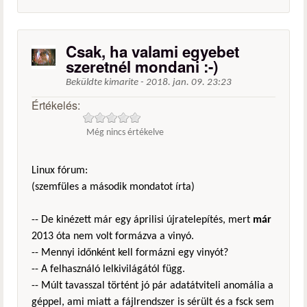
Csak, ha valami egyebet
szeretnél mondani :-)
Beküldte
kimarite
-
2018. jan. 09. 23:23
Értékelés:
Még nincs értékelve
Linux fórum:
(szemfüles a második mondatot írta)
-- De kinézett már egy áprilisi újratelepítés, mert
már
2013 óta nem volt formázva a vinyó.
-- Mennyi időnként kell formázni egy vinyót?
-- A felhasználó lelkivilágától függ.
-- Múlt tavasszal történt jó pár adatátviteli anomália a
géppel, ami miatt a fájlrendszer is sérült és a fsck sem