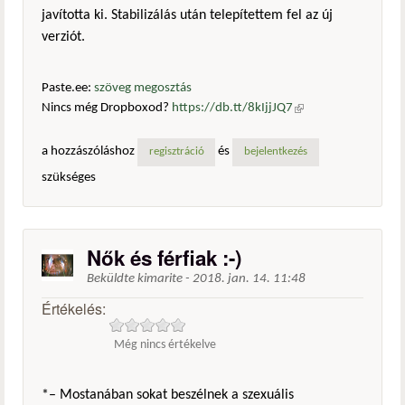
javította ki. Stabilizálás után telepítettem fel az új
verziót.
Paste.ee:
szöveg megosztás
Nincs még Dropboxod?
https://db.tt/8kIjjJQ7
(külső
hivatkozás)
a hozzászóláshoz
és
regisztráció
bejelentkezés
szükséges
Nők és férfiak :-)
Beküldte
kimarite
-
2018. jan. 14. 11:48
Értékelés:
Még nincs értékelve
*– Mostanában sokat beszélnek a szexuális