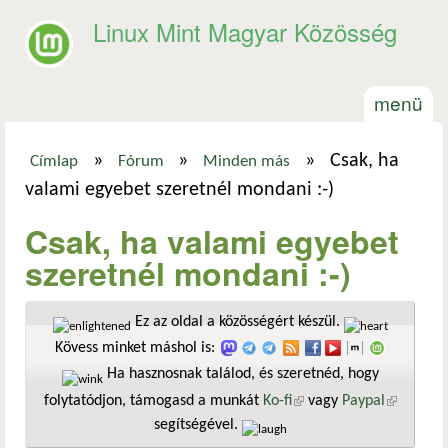
Ugrás a tartalomra
Linux Mint Magyar Közösség
menü
»
»
»
Csak, ha
Címlap
Fórum
Minden más
Jelenlegi hely
valami egyebet szeretnél mondani :-)
Csak, ha valami egyebet
szeretnél mondani :-)
Ez az oldal a közösségért készül.
Kövess minket máshol is:
Ha hasznosnak találod, és szeretnéd, hogy
folytatódjon, támogasd a munkát
Ko-fi
(külső hivatkozás)
vagy
Paypal
(külső
segítségével.
hivatkozá