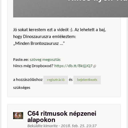
Jó sokat kerestem ezt a videót :). Az lehetett a baj,
hogy Dinoszauruszra emlékeztem:
„Minden Brontoszaurusz ...”
Paste.ee:
szöveg megosztás
Nincs még Dropboxod?
https://db.tt/8kIjjJQ7
(külső
hivatkozás)
a hozzászóláshoz
és
regisztráció
bejelentkezés
szükséges
C64 ritmusok népzenei
alapokon
Beküldte
kimarite
-
2018. feb. 25. 23:37