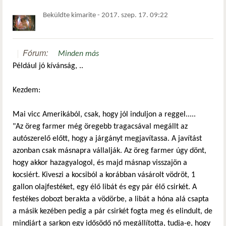
Beküldte
kimarite
-
2017. szep. 17. 09:22
Fórum:
Minden más
Például jó kívánság, ..
Kezdem:
Mai vicc Amerikából, csak, hogy jól induljon a reggel.....
"Az öreg farmer még öregebb tragacsával megállt az
autószerelő előtt, hogy a járgányt megjavítassa. A javítást
azonban csak másnapra vállalják. Az öreg farmer úgy dönt,
hogy akkor hazagyalogol, és majd másnap visszajön a
kocsiért. Kiveszi a kocsiból a korábban vásárolt vödröt, 1
gallon olajfestéket, egy élő libát és egy pár élő csirkét. A
festékes dobozt berakta a vödörbe, a libát a hóna alá csapta
a másik kezében pedig a pár csirkét fogta meg és elindult, de
mindjárt a sarkon egy idősödő nő megállította, tudja-e, hogy