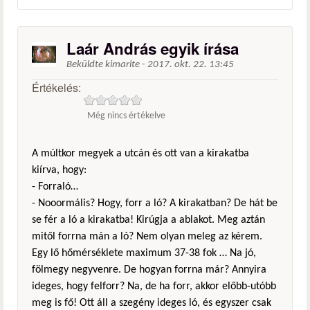
Laár András egyik írása
Beküldte
kimarite
-
2017. okt. 22. 13:45
Értékelés:
Még nincs értékelve
A múltkor megyek a utcán és ott van a kirakatba
kiírva, hogy:
- Forraló…
- Nooormális? Hogy, forr a ló? A kirakatban? De hát be
se fér a ló a kirakatba! Kirúgja a ablakot. Meg aztán
mitől forrna mán a ló? Nem olyan meleg az kérem.
Egy lő hőmérséklete maximum 37-38 fok … Na jó,
fölmegy negyvenre. De hogyan forrna már? Annyira
ideges, hogy felforr? Na, de ha forr, akkor előbb-utóbb
meg is fő! Ott áll a szegény ideges ló, és egyszer csak