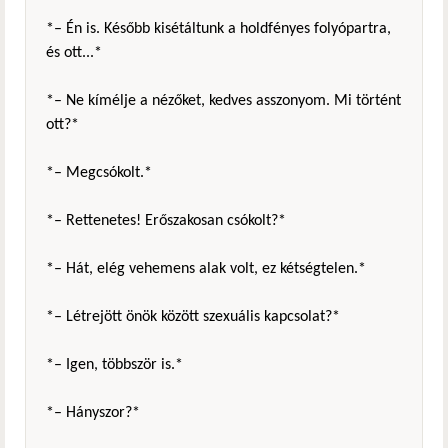
*– Én is. Később kisétáltunk a holdfényes folyópartra,
és ott...*
*– Ne kímélje a nézőket, kedves asszonyom. Mi történt
ott?*
*– Megcsókolt.*
*– Rettenetes! Erőszakosan csókolt?*
*– Hát, elég vehemens alak volt, ez kétségtelen.*
*– Létrejött önök között szexuális kapcsolat?*
*– Igen, többször is.*
*– Hányszor?*