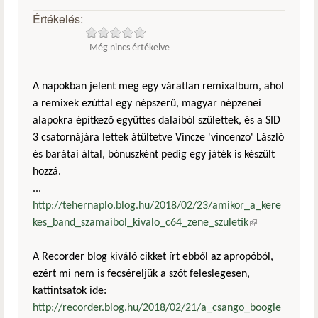
Értékelés:
Még nincs értékelve
A napokban jelent meg egy váratlan remixalbum, ahol
a remixek ezúttal egy népszerű, magyar népzenei
alapokra építkező együttes dalaiból születtek, és a SID
3 csatornájára lettek átültetve Vincze 'vincenzo' László
és barátai által, bónuszként pedig egy játék is készült
hozzá.
...
http://tehernaplo.blog.hu/2018/02/23/amikor_a_kere
kes_band_szamaibol_kivalo_c64_zene_szuletik
(külső
hivatkozás)
A Recorder blog kiváló cikket írt ebből az apropóból,
ezért mi nem is fecséreljük a szót feleslegesen,
kattintsatok ide:
http://recorder.blog.hu/2018/02/21/a_csango_boogie