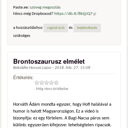
Paste.ee:
szöveg megosztás
Nincs még Dropboxod?
https://db.tt/8kIjjJQ7
(külső
hivatkozás)
a hozzászóláshoz
és
regisztráció
bejelentkezés
szükséges
Brontoszaurusz elmélet
Beküldte
Hosszú Lajos
-
2018. feb. 27. 15:08
Értékelés:
Még nincs értékelve
Horváth Ádám mondta egyszer, hogy Hofi halálával a
humor is halott Magyarországon. Ez a videó is
bizonyítja: ez egy förtelem. A Bagi-Nacsa páros sem
különb; egyszerüen kifejezve: tehetségtelen ripacsok.