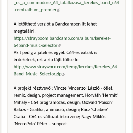
_es_a_commodore_64_talalkozasa_kerekes_band_c64
-remixalbum_premier
(külső hivatkozás)
A letölthető verziót a Bandcampen itt lehet
megtalálni:
https://strayboom.bandcamp.com/album/kerekes-
64band-music-selector
(külső hivatkozás)
Akit pedig a játék és egyéb C64-es extrák is
érdekelnek, ezt a zip fájlt töltse le:
http://www.strayworx.com/temp/kerekes/Kerekes_64
Band_Music_Selector.zip
(külső hivatkozás)
A projekt résztvevői: Vincze 'vincenzo' László - ötlet,
remix, design, project management; Horváth 'Hermit'
Mihály - C64 programozás, design; Oszvald 'Poison'
Balázs - Grafika, animáció, design; Rácz 'Chabee'
Csaba - C64-es változat intro zene; Nagy-Miklós
'NecroPolo' Péter – support.