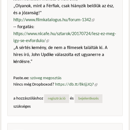
„Olyanok, mint a Férfiak, csak hiányzik belőlük az ész,
és a józanság!"
http://www.filmkatalogus.hu/forum-1342
(külső
-- forgatás:
hivatkozás)
https://www.nlcafe.hu/sztarok/20170724/lesz-ez-meg-
igy-se-evfordulo/
(külső hivatkozás)
„A sértés kemény, de nem a filmesek találták ki. A
híres író, John Updike válaszolta ezt ugyanerre a
kérdésre.”
Paste.ee:
szöveg megosztás
Nincs még Dropboxod?
https://db.tt/8kIjjJQ7
(külső
hivatkozás)
a hozzászóláshoz
és
regisztráció
bejelentkezés
szükséges