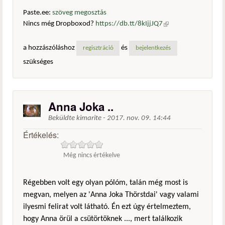
Paste.ee:
szöveg megosztás
Nincs még Dropboxod?
https://db.tt/8kIjjJQ7
(külső
hivatkozás)
a hozzászóláshoz
és
regisztráció
bejelentkezés
szükséges
Anna Joka ..
Beküldte
kimarite
-
2017. nov. 09. 14:44
Értékelés:
Még nincs értékelve
Régebben volt egy olyan pólóm, talán még most is
megvan, melyen az 'Anna Joka Thörstdai' vagy valami
ilyesmi felirat volt látható. Én ezt úgy értelmeztem,
hogy Anna örül a csütörtöknek ..., mert találkozik