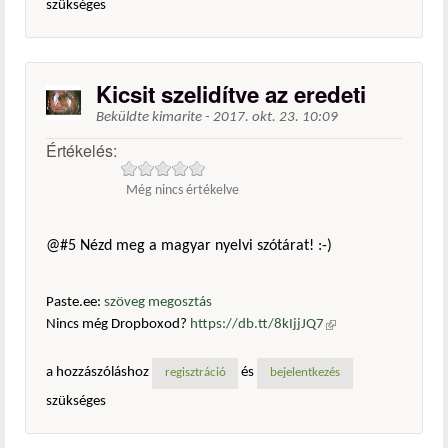
szükséges
Kicsit szelidítve az eredeti
Beküldte
kimarite
-
2017. okt. 23. 10:09
Értékelés:
Még nincs értékelve
@#5 Nézd meg a magyar nyelvi szótárat! :-)
Paste.ee:
szöveg megosztás
Nincs még Dropboxod?
https://db.tt/8kIjjJQ7
(külső
hivatkozás)
a hozzászóláshoz
és
regisztráció
bejelentkezés
szükséges