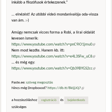
inkább a filozófusok értekezzenek.”
... elnézést! Az utóbbi videó mondanivalója oda-vissza
van ám. :-)
Amúgy nemcsak vicces forma a Robi, a lírai oldalát
kevesen ismerik:
https://www.youtube.com/watch?v=pnC9iO1jmu0
(külső
Nem most kezdte. Hanem kb. itt:
hivatkozás)
https://www.youtube.com/watch?v=e4L3SFw_uC8
(külső
... és még egy:
hivatkozás)
https://www.youtube.com/watch?v=Qb39BYGS2cc
(külső
hivatkozás)
Paste.ee:
szöveg megosztás
Nincs még Dropboxod?
https://db.tt/8kIjjJQ7
(külső
hivatkozás)
a hozzászóláshoz
és
regisztráció
bejelentkezés
szükséges