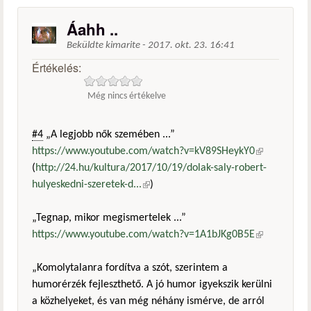
Áahh ..
Beküldte
kimarite
-
2017. okt. 23. 16:41
Értékelés:
Még nincs értékelve
#4
„A legjobb nők szemében ...”
https://www.youtube.com/watch?v=kV89SHeykY0
(külső
(
http://24.hu/kultura/2017/10/19/dolak-saly-robert-
hivatkozás)
hulyeskedni-szeretek-d...
(külső hivatkozás)
)
„Tegnap, mikor megismertelek ...”
https://www.youtube.com/watch?v=1A1bJKg0B5E
(külső
hivatkozás)
„Komolytalanra fordítva a szót, szerintem a
humorérzék fejleszthető. A jó humor igyekszik kerülni
a közhelyeket, és van még néhány ismérve, de arról