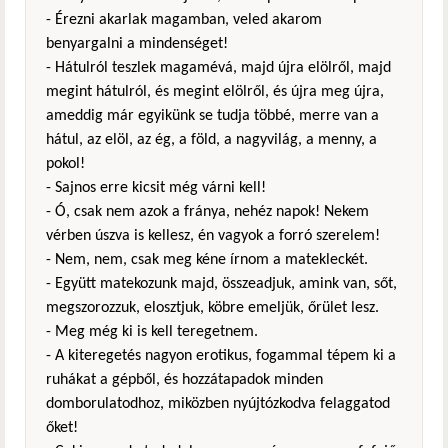
- Érezni akarlak magamban, veled akarom
benyargalni a mindenséget!
- Hátulról teszlek magamévá, majd újra elölről, majd
megint hátulról, és megint elölről, és újra meg újra,
ameddig már egyikünk se tudja többé, merre van a
hátul, az elöl, az ég, a föld, a nagyvilág, a menny, a
pokol!
- Sajnos erre kicsit még várni kell!
- Ó, csak nem azok a fránya, nehéz napok! Nekem
vérben úszva is kellesz, én vagyok a forró szerelem!
- Nem, nem, csak meg kéne írnom a matekleckét.
- Együtt matekozunk majd, összeadjuk, amink van, sőt,
megszorozzuk, elosztjuk, köbre emeljük, őrület lesz.
- Meg még ki is kell teregetnem.
- A kiteregetés nagyon erotikus, fogammal tépem ki a
ruhákat a gépből, és hozzátapadok minden
domborulatodhoz, miközben nyújtózkodva felaggatod
őket!