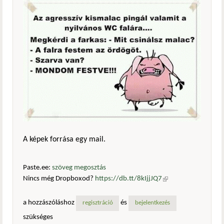
A képek forrása egy mail.
Paste.ee:
szöveg megosztás
Nincs még Dropboxod?
https://db.tt/8kIjjJQ7
(külső
hivatkozás)
a hozzászóláshoz
és
regisztráció
bejelentkezés
szükséges