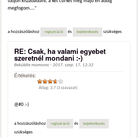
tudjon kiszabadulni, a két csirkét meg majd én addig
megfogom...."
a hozzászóláshoz
és
szükséges
regisztráció
bejelentkezés
RE: Csak, ha valami egyebet
szeretnél mondani :-)
Beküldte
mumorec
-
2017. szep. 17. 12:32
Értékelés:
Átlag:
3.7
(
3
szavazat)
@#0 :-)
a hozzászóláshoz
és
regisztráció
bejelentkezés
szükséges