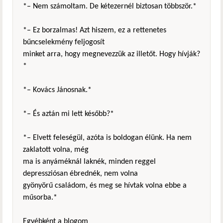
*– Nem számoltam. De kétezernél biztosan többször.*
*– Ez borzalmas! Azt hiszem, ez a rettenetes
bűncselekmény feljogosít
minket arra, hogy megnevezzük az illetőt. Hogy hívják?
*
*– Kovács Jánosnak.*
*– És aztán mi lett később?*
*– Elvett feleségül, azóta is boldogan élünk. Ha nem
zaklatott volna, még
ma is anyáméknál laknék, minden reggel
depressziósan ébrednék, nem volna
gyönyörű családom, és meg se hívtak volna ebbe a
műsorba.*
Egyébként a blogom