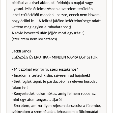
például valakivel akkor, aki feldobja a napját vagy
ilyesmi. Más értelmezésben a szerelem területén
lehet csütörtököt mondani, persze, ennek nem hiszem,
hogy örülni kell. A felirat játékos kétértelműsége miatt
vettem meg egykor a ruhadarabot ;)
A rövid bevezető után jöjjön most egy írás: :)
(szerintem nem korhatáros)
Lackfi János
EGÉSZSÉG ÉS EROTIKA - MINDEN NAPRA EGY SZTORI
- Mit szólnál egy forró, szexi éjszakához?
- Imádom a tested, kisfiú, szívesen rád hajolnék!
- Szét foglak tépni, te párducbébi, az eleven húsodat
falom fel!
- Kényeztetlek, cukormókus, amíg fel nem robbansz,
mint egy atomtengeralattjáró!
- Szeretem, amikor ilyen kéjesen duruzsolsz a fülembe,
szétnyalom a szemhéjadat, leharapom a fülcimpádat!