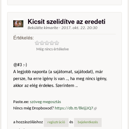
Kicsit szelidítve az eredeti
Beküldte
kimarite
-
2017. okt. 22. 20:30
Értékelés:
Még nincs értékelve
@#3 :-)
A legjobb naponta (a sajátomat, sajátodat), már
persze, ha erre igény is van .., ha meg nincs igény,
akkor az elég érdekes. Szerintem ..
Paste.ee:
szöveg megosztás
Nincs még Dropboxod?
https://db.tt/8kIjjJQ7
(külső
hivatkozás)
a hozzászóláshoz
és
regisztráció
bejelentkezés