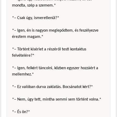
mondta, szép a szemem.*
*– Csak úgy, ismeretlenül?*
*– Igen, én is nagyon meglepődtem, és feszélyezve
éreztem magam.*
*– Történt kísérlet a részéről testi kontaktus
felvételére?*
*– Igen, felkért táncolni, közben egyszer hozzáért a
mellemhez.*
*– Ez valóban durva zaklatás. Bocsánatot kért?*
*– Nem, úgy tett, mintha semmi sem történt volna.*
*– És ön?*