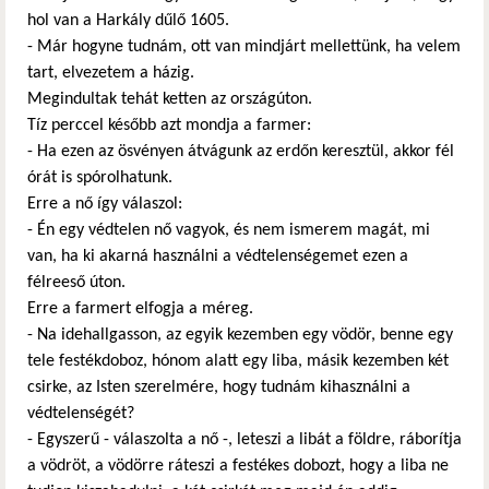
hol van a Harkály dűlő 1605.
- Már hogyne tudnám, ott van mindjárt mellettünk, ha velem
tart, elvezetem a házig.
Megindultak tehát ketten az országúton.
Tíz perccel később azt mondja a farmer:
- Ha ezen az ösvényen átvágunk az erdőn keresztül, akkor fél
órát is spórolhatunk.
Erre a nő így válaszol:
- Én egy védtelen nő vagyok, és nem ismerem magát, mi
van, ha ki akarná használni a védtelenségemet ezen a
félreeső úton.
Erre a farmert elfogja a méreg.
- Na idehallgasson, az egyik kezemben egy vödör, benne egy
tele festékdoboz, hónom alatt egy liba, másik kezemben két
csirke, az Isten szerelmére, hogy tudnám kihasználni a
védtelenségét?
- Egyszerű - válaszolta a nő -, leteszi a libát a földre, ráborítja
a vödröt, a vödörre ráteszi a festékes dobozt, hogy a liba ne