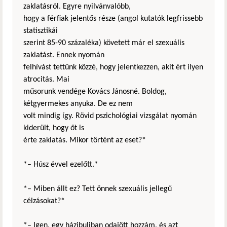
zaklatásról. Egyre nyilvánvalóbb,
hogy a férfiak jelentős része (angol kutatók legfrissebb
statisztikái
szerint 85-90 százaléka) követett már el szexuális
zaklatást. Ennek nyomán
felhívást tettünk közzé, hogy jelentkezzen, akit ért ilyen
atrocitás. Mai
műsorunk vendége Kovács Jánosné. Boldog,
kétgyermekes anyuka. De ez nem
volt mindig így. Rövid pszichológiai vizsgálat nyomán
kiderült, hogy őt is
érte zaklatás. Mikor történt az eset?*
*– Húsz évvel ezelőtt.*
*– Miben állt ez? Tett önnek szexuális jellegű
célzásokat?*
*– Igen, egy házibuliban odajött hozzám, és azt