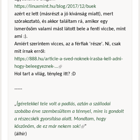
https://linuxmint.hu/blog/2017/12/buek
azért ez lett (másrészt a jó kívánság miatt), mert
szórakoztató, és akkor találtam rá, amikor egy
ismerősöm valami mást látott bele a fenti viccbe, mint
ami :).
Amiért szerintem vicces, az a férfiak 'része'. Ni, csak
mit írnak erről:
https://888.hu/article-a-sved-noknek-irasba-kell-adni-
hogy-beleegyeznek-...
(külső hivatkozás)
Hol tart a világ, tényleg itt? :D
-----
„
Ígéretekkel tele volt a padlás, aztán a szállodai
szobába érve szembesültem a ténnyel, mire is gondolt
a részecskék gyorsítása alatt. Mondtam, hogy
köszönöm, de ez már nekem sok!
(külső hivatkozás)
”
(álhír)