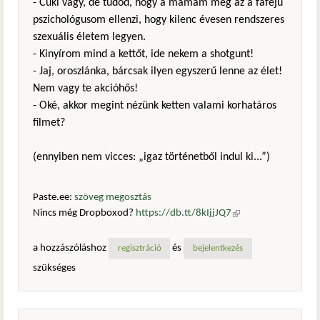
- Cuki vagy, de tudod, hogy a mamám meg az a fafejű
pszichológusom ellenzi, hogy kilenc évesen rendszeres
szexuális életem legyen.
- Kinyírom mind a kettőt, ide nekem a shotgunt!
- Jaj, oroszlánka, bárcsak ilyen egyszerű lenne az élet!
Nem vagy te akcióhős!
- Oké, akkor megint nézünk ketten valami korhatáros
filmet?
(ennyiben nem vicces: „igaz történetből indul ki...”)
Paste.ee:
szöveg megosztás
Nincs még Dropboxod?
https://db.tt/8kIjjJQ7
(külső
hivatkozás)
a hozzászóláshoz
és
regisztráció
bejelentkezés
szükséges