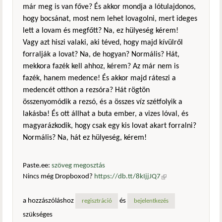
már meg is van főve? És akkor mondja a lótulajdonos,
hogy bocsánat, most nem lehet lovagolni, mert ideges
lett a lovam és megfőtt? Na, ez hülyeség kérem!
Vagy azt hiszi valaki, aki téved, hogy majd kívülről
forralják a lovat? Na, de hogyan? Normális? Hát,
mekkora fazék kell ahhoz, kérem? Az már nem is
fazék, hanem medence! És akkor majd ráteszi a
medencét otthon a rezsóra? Hát rögtön
összenyomódik a rezsó, és a összes víz szétfolyik a
lakásba! És ott állhat a buta ember, a vizes lóval, és
magyarázkodik, hogy csak egy kis lovat akart forralni?
Normális? Na, hát ez hülyeség, kérem!
Paste.ee:
szöveg megosztás
Nincs még Dropboxod?
https://db.tt/8kIjjJQ7
(külső
hivatkozás)
a hozzászóláshoz
és
regisztráció
bejelentkezés
szükséges