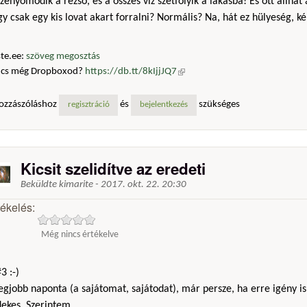
zenyomódik a rezsó, és a összes víz szétfolyik a lakásba! És ott állhat
y csak egy kis lovat akart forralni? Normális? Na, hát ez hülyeség, k
te.ee:
szöveg megosztás
ncs még Dropboxod?
https://db.tt/8kIjjJQ7
(külső hivatkozás)
ozzászóláshoz
és
szükséges
regisztráció
bejelentkezés
Kicsit szelidítve az eredeti
Beküldte
kimarite
-
2017. okt. 22. 20:30
tékelés:
Még nincs értékelve
3 :-)
egjobb naponta (a sajátomat, sajátodat), már persze, ha erre igény is
ekes. Szerintem ..