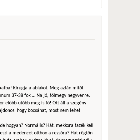
akatba! Kirúgja a ablakot. Meg aztán mitől
imum 37-38 fok … Na jó, fölmegy negyvenre.
or előbb-utóbb meg is fő! Ott áll a szegény
lajdonos, hogy bocsánat, most nem lehet
a, de hogyan? Normális? Hát, mekkora fazék kell
eszi a medencét otthon a rezsóra? Hát rögtön