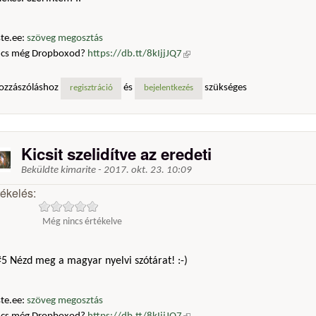
te.ee:
szöveg megosztás
ncs még Dropboxod?
https://db.tt/8kIjjJQ7
(külső hivatkozás)
ozzászóláshoz
és
szükséges
regisztráció
bejelentkezés
Kicsit szelidítve az eredeti
Beküldte
kimarite
-
2017. okt. 23. 10:09
tékelés:
Még nincs értékelve
5 Nézd meg a magyar nyelvi szótárat! :-)
te.ee:
szöveg megosztás