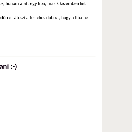
oz, hónom alatt egy liba, másik kezemben két
vödörre ráteszi a festékes dobozt, hogy a liba ne
ni :-)