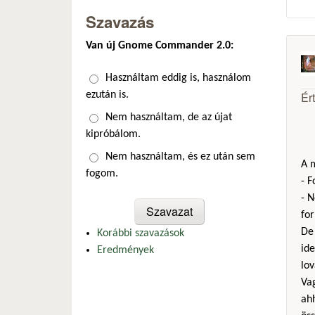
Szavazás
Van új Gnome Commander 2.0:
Választások
Használtam eddig is, használom
Ér
ezután is.
Nem használtam, de az újat
kipróbálom.
Nem használtam, és ez után sem
A m
fogom.
- 
- N
fo
De 
Korábbi szavazások
ide
Eredmények
lov
Vag
ah