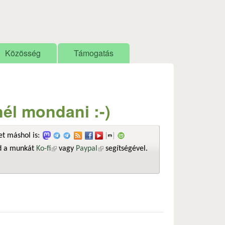
Közösség
Támogatás
él mondani :-)
t máshol is:
sd a munkát
Ko-fi
(külső hivatkozás)
vagy
Paypal
(külső hivatkozás)
segítségével.