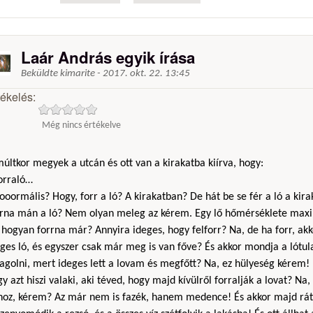
Laár András egyik írása
Beküldte
kimarite
-
2017. okt. 22. 13:45
tékelés:
Még nincs értékelve
últkor megyek a utcán és ott van a kirakatba kiírva, hogy:
Forraló…
ooormális? Hogy, forr a ló? A kirakatban? De hát be se fér a ló a kir
rrna mán a ló? Nem olyan meleg az kérem. Egy lő hőmérséklete max
hogyan forrna már? Annyira ideges, hogy felforr? Na, de ha forr, akk
ges ló, és egyszer csak már meg is van főve? És akkor mondja a lótu
agolni, mert ideges lett a lovam és megfőtt? Na, ez hülyeség kérem!
y azt hiszi valaki, aki téved, hogy majd kívülről forralják a lovat? N
hoz, kérem? Az már nem is fazék, hanem medence! És akkor majd rát