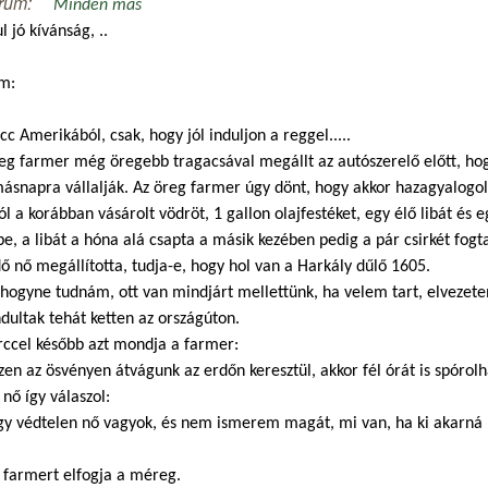
rum:
Minden más
l jó kívánság, ..
m:
cc Amerikából, csak, hogy jól induljon a reggel.....
eg farmer még öregebb tragacsával megállt az autószerelő előtt, hog
ásnapra vállalják. Az öreg farmer úgy dönt, hogy akkor hazagyalogol,
ól a korábban vásárolt vödröt, 1 gallon olajfestéket, egy élő libát és e
e, a libát a hóna alá csapta a másik kezében pedig a pár csirkét fogt
ő nő megállította, tudja-e, hogy hol van a Harkály dűlő 1605.
hogyne tudnám, ott van mindjárt mellettünk, ha velem tart, elvezete
ultak tehát ketten az országúton.
rccel később azt mondja a farmer:
zen az ösvényen átvágunk az erdőn keresztül, akkor fél órát is spórol
 nő így válaszol:
gy védtelen nő vagyok, és nem ismerem magát, mi van, ha ki akarná 
 farmert elfogja a méreg.