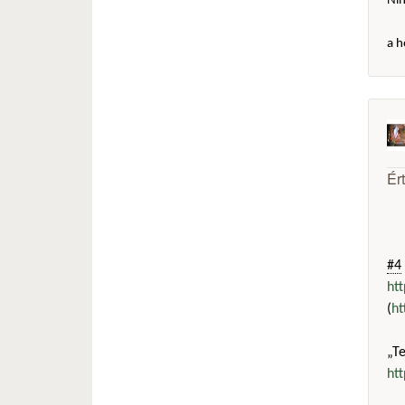
Ni
a h
Ér
#4
ht
(
ht
„T
ht