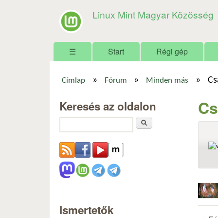
Linux Mint Magyar Közösség
Főmenü
☰
Start
Régi gép
»
»
»
Cs
Címlap
Fórum
Minden más
Jelenlegi hely
Cs
Keresés az oldalon
Keresés
Ismertetők