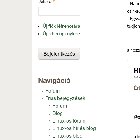
*
Jelszó
- Na i
csirke
- Egys
tudjon
Új fiók létrehozása
Új jelszó igénylése
a hozz
R
Navigáció
Be
Ér
Fórum
Friss bejegyzések
Fórum
Blog
@#
Linux-os fórum
Linux-os hír és blog
Linux-os blog
a h