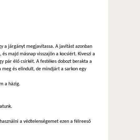
y a járgányt megjavítassa. A javítást azonban
 és majd másnap visszajön a kocsiért. Kiveszi a
gy pár élő csirkét. A festékes dobozt berakta a
a meg és elindult, de mindjárt a sarkon egy
m a házig.
hatunk.
használni a védtelenségemet ezen a félreeső