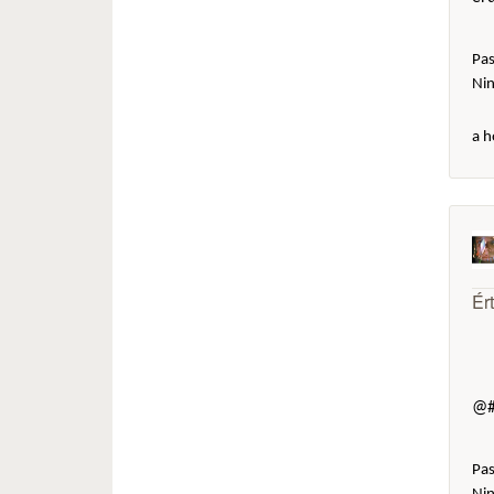
Pas
Ni
a h
Ér
@#
Pas