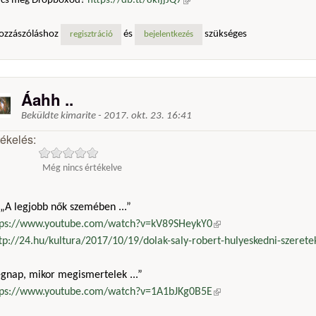
ncs még Dropboxod?
https://db.tt/8kIjjJQ7
(külső hivatkozás)
ozzászóláshoz
és
szükséges
regisztráció
bejelentkezés
Áahh ..
Beküldte
kimarite
-
2017. okt. 23. 16:41
tékelés:
Még nincs értékelve
„A legjobb nők szemében ...”
tps://www.youtube.com/watch?v=kV89SHeykY0
(külső hivatkozás)
tp://24.hu/kultura/2017/10/19/dolak-saly-robert-hulyeskedni-szeretek
egnap, mikor megismertelek ...”
tps://www.youtube.com/watch?v=1A1bJKg0B5E
(külső hivatkozás)