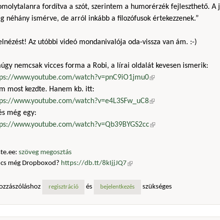
molytalanra fordítva a szót, szerintem a humorérzék fejleszthető. A j
 néhány ismérve, de arról inkább a filozófusok értekezzenek.”
 elnézést! Az utóbbi videó mondanivalója oda-vissza van ám. :-)
gy nemcsak vicces forma a Robi, a lírai oldalát kevesen ismerik:
tps://www.youtube.com/watch?v=pnC9iO1jmu0
(külső hivatkozás)
m most kezdte. Hanem kb. itt:
tps://www.youtube.com/watch?v=e4L3SFw_uC8
(külső hivatkozás)
 és még egy:
tps://www.youtube.com/watch?v=Qb39BYGS2cc
(külső hivatkozás)
te.ee:
szöveg megosztás
ncs még Dropboxod?
https://db.tt/8kIjjJQ7
(külső hivatkozás)
ozzászóláshoz
és
szükséges
regisztráció
bejelentkezés