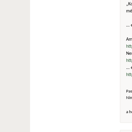
„Ko
még
...
Amú
ht
Ne
ht
...
ht
Pas
Ni
a h