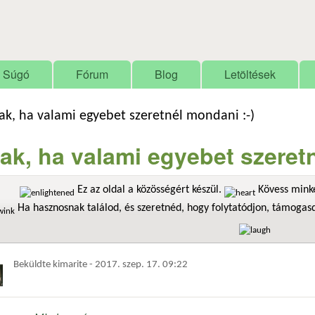
Ugrás a tartalomra
Súgó
Fórum
Blog
Letöltések
ak, ha valami egyebet szeretnél mondani :-)
ak, ha valami egyebet szeretn
Ez az oldal a közösségért készül.
Kövess minke
Ha hasznosnak találod, és szeretnéd, hogy folytatódjon, támoga
Beküldte
kimarite
-
2017. szep. 17. 09:22