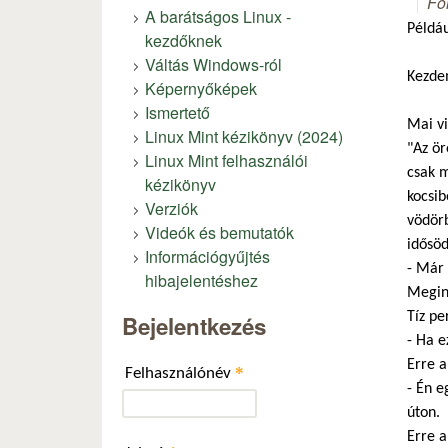
Fó
A barátságos Linux -
Példáu
kezdőknek
Váltás Windows-ról
Kezde
Képernyőképek
Ismertető
Mai vi
Linux Mint kézikönyv (2024)
"Az ör
Linux Mint felhasználói
csak m
kézikönyv
kocsib
Verziók
vödörb
Videók és bemutatók
idősöd
Információgyűjtés
- Már 
hibajelentéshez
Megind
Tíz pe
Bejelentkezés
- Ha e
Erre a
*
Felhasználónév
- Én e
úton.
Erre a