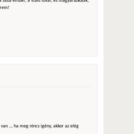
 a buta ember, a vizes lóval, és magyarázkodik,
érem!
 van .., ha meg nincs igény, akkor az elég