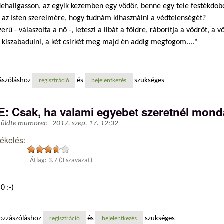
dehallgasson, az egyik kezemben egy vödör, benne egy tele festékdob
, az Isten szerelmére, hogy tudnám kihasználni a védtelenségét?
zerű - válaszolta a nő -, leteszi a libát a földre, ráborítja a vödröt, a 
 kiszabadulni, a két csirkét meg majd én addig megfogom...."
ászóláshoz
és
szükséges
regisztráció
bejelentkezés
E: Csak, ha valami egyebet szeretnél monda
küldte
mumorec
-
2017. szep. 17. 12:32
tékelés:
Átlag:
3.7
(
3
szavazat)
0 :-)
ozzászóláshoz
és
szükséges
regisztráció
bejelentkezés