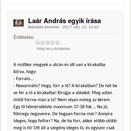
Laár András egyik írása
Beküldte
kimarite
-
2017. okt. 22. 13:45
Értékelés:
Még nincs értékelve
A múltkor megyek a utcán és ott van a kirakatba
kiírva, hogy:
- Forraló…
- Nooormális? Hogy, forr a ló? A kirakatban? De hát be
se fér a ló a kirakatba! Kirúgja a ablakot. Meg aztán
mitől forrna mán a ló? Nem olyan meleg az kérem.
Egy lő hőmérséklete maximum 37-38 fok … Na jó,
fölmegy negyvenre. De hogyan forrna már? Annyira
ideges, hogy felforr? Na, de ha forr, akkor előbb-utóbb
meg is fő! Ott áll a szegény ideges ló, és egyszer csak