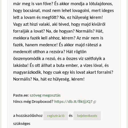
már meg is van főve? És akkor mondja a lótulajdonos,
hogy bocsánat, most nem lehet lovagolni, mert ideges
lett a lovam és megfőtt? Na, ez hülyeség kérem!
Vagy azt hiszi valaki, aki téved, hogy majd kívülről
forralják a lovat? Na, de hogyan? Normális? Hát,
mekkora fazék kell ahhoz, kérem? Az már nem is
fazék, hanem medence! És akkor majd ráteszi a
medencét otthon a rezsóra? Hát rögtön
összenyomódik a rezsó, és a összes víz szétfolyik a
lakásba! És ott állhat a buta ember, a vizes lóval, és
magyarázkodik, hogy csak egy kis lovat akart forralni?
Normális? Na, hát ez hülyeség, kérem!
Paste.ee:
szöveg megosztás
Nincs még Dropboxod?
https://db.tt/8kIjjJQ7
(külső
hivatkozás)
a hozzászóláshoz
és
regisztráció
bejelentkezés
szükséges