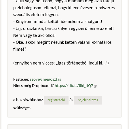
- Cuki vagy, de tudod, hogy a mamám meg az a fafejű
pszichológusom ellenzi, hogy kilenc évesen rendszeres
szexuális életem legyen.
- Kinyírom mind a kettőt, ide nekem a shotgunt!
- Jaj, oroszlánka, bárcsak ilyen egyszerű lenne az élet!
Nem vagy te akcióhős!
- Oké, akkor megint nézünk ketten valami korhatáros
filmet?
(ennyiben nem vicces: „igaz történetből indul ki...”)
Paste.ee:
szöveg megosztás
Nincs még Dropboxod?
https://db.tt/8kIjjJQ7
(külső
hivatkozás)
a hozzászóláshoz
és
regisztráció
bejelentkezés
szükséges