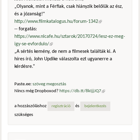
„Olyanok, mint a Férfiak, csak hiányzik belőlük az ész,
és a józanság!"
http://www.filmkatalogus.hu/forum-1342
(külső
-- forgatás:
hivatkozás)
https://www.nlcafe.hu/sztarok/20170724/lesz-ez-meg-
igy-se-evfordulo/
(külső hivatkozás)
„A sértés kemény, de nem a filmesek találták ki. A
híres író, John Updike válaszolta ezt ugyanerre a
kérdésre.”
Paste.ee:
szöveg megosztás
Nincs még Dropboxod?
https://db.tt/8kIjjJQ7
(külső
hivatkozás)
a hozzászóláshoz
és
regisztráció
bejelentkezés
szükséges