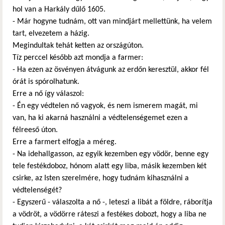
hol van a Harkály dűlő 1605.
- Már hogyne tudnám, ott van mindjárt mellettünk, ha velem
tart, elvezetem a házig.
Megindultak tehát ketten az országúton.
Tíz perccel később azt mondja a farmer:
- Ha ezen az ösvényen átvágunk az erdőn keresztül, akkor fél
órát is spórolhatunk.
Erre a nő így válaszol:
- Én egy védtelen nő vagyok, és nem ismerem magát, mi
van, ha ki akarná használni a védtelenségemet ezen a
félreeső úton.
Erre a farmert elfogja a méreg.
- Na idehallgasson, az egyik kezemben egy vödör, benne egy
tele festékdoboz, hónom alatt egy liba, másik kezemben két
csirke, az Isten szerelmére, hogy tudnám kihasználni a
védtelenségét?
- Egyszerű - válaszolta a nő -, leteszi a libát a földre, ráborítja
a vödröt, a vödörre ráteszi a festékes dobozt, hogy a liba ne