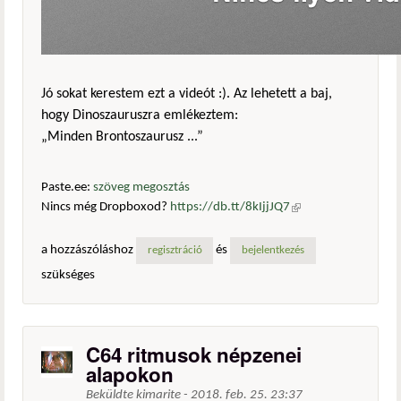
Jó sokat kerestem ezt a videót :). Az lehetett a baj,
hogy Dinoszauruszra emlékeztem:
„Minden Brontoszaurusz ...”
Paste.ee:
szöveg megosztás
Nincs még Dropboxod?
https://db.tt/8kIjjJQ7
(külső
hivatkozás)
a hozzászóláshoz
és
regisztráció
bejelentkezés
szükséges
C64 ritmusok népzenei
alapokon
Beküldte
kimarite
-
2018. feb. 25. 23:37