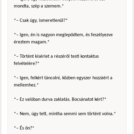
mondta, szép a szemem.*
*– Csak úgy, ismeretlenül?*
*– Igen, én is nagyon meglepődtem, és feszélyezve
éreztem magam.*
*– Történt kísérlet a részéről testi kontaktus
felvételére?*
*– Igen, felkért táncolni, közben egyszer hozzáért a
mellemhez.*
*– Ez valóban durva zaklatás. Bocsánatot kért?*
*– Nem, úgy tett, mintha semmi sem történt volna.*
*– És ön?*