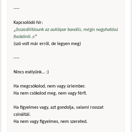
----
Kapcsolódó hír:
„
összeállításunk az autóipar banális, mégis nagyhatású
fiaskóiról.
(külső hivatkozás)
”
(szó volt már erről, de legyen meg)
----
Nincs esélyünk... :)
Ha megcsókolod, nem vagy úriember.
Ha nem csókolod meg, nem vagy férfi.
Ha figyelmes vagy, azt gondolja, valami rosszat
csináltál.
Ha nem vagy figyelmes, nem szereted.