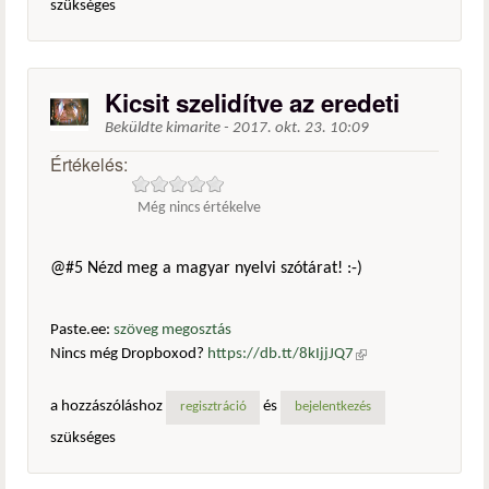
szükséges
Kicsit szelidítve az eredeti
Beküldte
kimarite
-
2017. okt. 23. 10:09
Értékelés:
Még nincs értékelve
@#5 Nézd meg a magyar nyelvi szótárat! :-)
Paste.ee:
szöveg megosztás
Nincs még Dropboxod?
https://db.tt/8kIjjJQ7
(külső
hivatkozás)
a hozzászóláshoz
és
regisztráció
bejelentkezés
szükséges