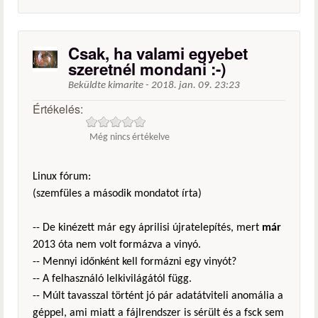
Csak, ha valami egyebet
szeretnél mondani :-)
Beküldte
kimarite
-
2018. jan. 09. 23:23
Értékelés:
Még nincs értékelve
Linux fórum:
(szemfüles a második mondatot írta)
-- De kinézett már egy áprilisi újratelepítés, mert
már
2013 óta nem volt formázva a vinyó.
-- Mennyi időnként kell formázni egy vinyót?
-- A felhasználó lelkivilágától függ.
-- Múlt tavasszal történt jó pár adatátviteli anomália a
géppel, ami miatt a fájlrendszer is sérült és a fsck sem