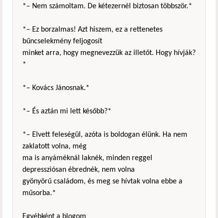
*– Nem számoltam. De kétezernél biztosan többször.*
*– Ez borzalmas! Azt hiszem, ez a rettenetes
bűncselekmény feljogosít
minket arra, hogy megnevezzük az illetőt. Hogy hívják?
*
*– Kovács Jánosnak.*
*– És aztán mi lett később?*
*– Elvett feleségül, azóta is boldogan élünk. Ha nem
zaklatott volna, még
ma is anyáméknál laknék, minden reggel
depressziósan ébrednék, nem volna
gyönyörű családom, és meg se hívtak volna ebbe a
műsorba.*
Egyébként a blogom