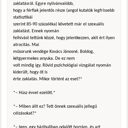
zaklatásról. Egyre nyilvánvalóbb,
hogy a férfiak jelentős része (angol kutatók legfrissebb
statisztikái
szerint 85-90 százaléka) követett már el szexuális
zaklatást. Ennek nyomán
felhívást tettünk közzé, hogy jelentkezzen, akit ért ilyen
atrocitás. Mai
műsorunk vendége Kovács Jánosné. Boldog,
kétgyermekes anyuka. De ez nem
volt mindig így. Rövid pszichológiai vizsgálat nyomán
kiderült, hogy őt is
érte zaklatás. Mikor történt az eset?*
*– Húsz évvel ezelőtt.*
*– Miben állt ez? Tett önnek szexuális jellegű
célzásokat?*
*– Igen, egy házibuliban odajött hozzám, és azt