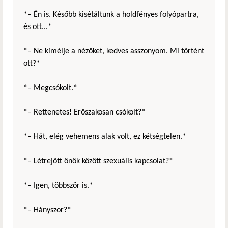
*– Én is. Később kisétáltunk a holdfényes folyópartra,
és ott...*
*– Ne kímélje a nézőket, kedves asszonyom. Mi történt
ott?*
*– Megcsókolt.*
*– Rettenetes! Erőszakosan csókolt?*
*– Hát, elég vehemens alak volt, ez kétségtelen.*
*– Létrejött önök között szexuális kapcsolat?*
*– Igen, többször is.*
*– Hányszor?*