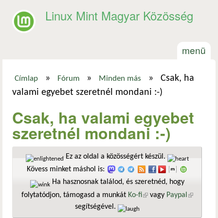
Ugrás a tartalomra
Linux Mint Magyar Közösség
menü
»
»
»
Csak, ha
Címlap
Fórum
Minden más
Jelenlegi hely
valami egyebet szeretnél mondani :-)
Csak, ha valami egyebet
szeretnél mondani :-)
Ez az oldal a közösségért készül.
Kövess minket máshol is:
Ha hasznosnak találod, és szeretnéd, hogy
folytatódjon, támogasd a munkát
Ko-fi
(külső hivatkozás)
vagy
Paypal
(külső
segítségével.
hivatkozá