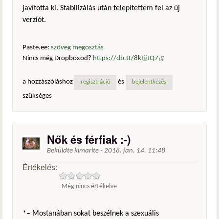
javította ki. Stabilizálás után telepítettem fel az új
verziót.
Paste.ee:
szöveg megosztás
Nincs még Dropboxod?
https://db.tt/8kIjjJQ7
(külső
hivatkozás)
a hozzászóláshoz
és
regisztráció
bejelentkezés
szükséges
Nők és férfiak :-)
Beküldte
kimarite
-
2018. jan. 14. 11:48
Értékelés:
Még nincs értékelve
*– Mostanában sokat beszélnek a szexuális