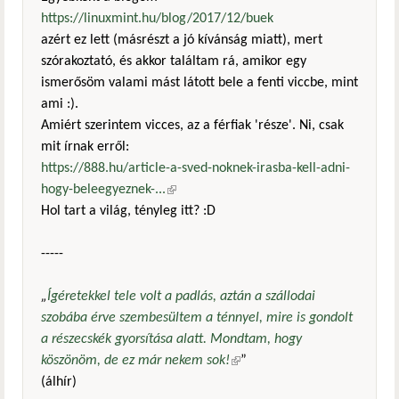
https://linuxmint.hu/blog/2017/12/buek
azért ez lett (másrészt a jó kívánság miatt), mert
szórakoztató, és akkor találtam rá, amikor egy
ismerősöm valami mást látott bele a fenti viccbe, mint
ami :).
Amiért szerintem vicces, az a férfiak 'része'. Ni, csak
mit írnak erről:
https://888.hu/article-a-sved-noknek-irasba-kell-adni-
hogy-beleegyeznek-...
(külső hivatkozás)
Hol tart a világ, tényleg itt? :D
-----
„
Ígéretekkel tele volt a padlás, aztán a szállodai
szobába érve szembesültem a ténnyel, mire is gondolt
a részecskék gyorsítása alatt. Mondtam, hogy
köszönöm, de ez már nekem sok!
(külső hivatkozás)
”
(álhír)