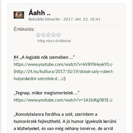
Áahh ..
Beküldte
kimarite
-
2017. okt. 23. 16:41
Értékelés:
Még nincs értékelve
#4
„A legjobb nők szemében ...”
https://www.youtube.com/watch?v=kV89SHeykY0
(külső
(
http://24.hu/kultura/2017/10/19/dolak-saly-robert-
hivatkozás)
hulyeskedni-szeretek-d...
(külső hivatkozás)
)
„Tegnap, mikor megismertelek ...”
https://www.youtube.com/watch?v=1A1bJKg0B5E
(külső
hivatkozás)
„Komolytalanra fordítva a szót, szerintem a
humorérzék fejleszthető. A jó humor igyekszik kerülni
a közhelyeket, és van még néhány ismérve, de arról