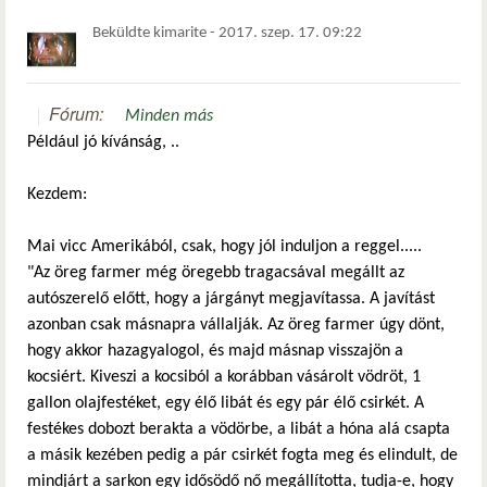
Beküldte
kimarite
-
2017. szep. 17. 09:22
Fórum:
Minden más
Például jó kívánság, ..
Kezdem:
Mai vicc Amerikából, csak, hogy jól induljon a reggel.....
"Az öreg farmer még öregebb tragacsával megállt az
autószerelő előtt, hogy a járgányt megjavítassa. A javítást
azonban csak másnapra vállalják. Az öreg farmer úgy dönt,
hogy akkor hazagyalogol, és majd másnap visszajön a
kocsiért. Kiveszi a kocsiból a korábban vásárolt vödröt, 1
gallon olajfestéket, egy élő libát és egy pár élő csirkét. A
festékes dobozt berakta a vödörbe, a libát a hóna alá csapta
a másik kezében pedig a pár csirkét fogta meg és elindult, de
mindjárt a sarkon egy idősödő nő megállította, tudja-e, hogy