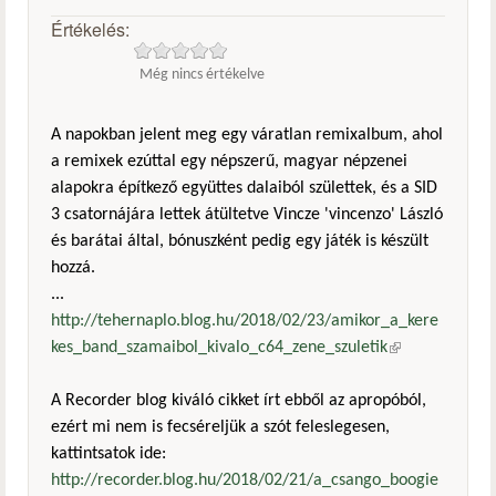
Értékelés:
Még nincs értékelve
A napokban jelent meg egy váratlan remixalbum, ahol
a remixek ezúttal egy népszerű, magyar népzenei
alapokra építkező együttes dalaiból születtek, és a SID
3 csatornájára lettek átültetve Vincze 'vincenzo' László
és barátai által, bónuszként pedig egy játék is készült
hozzá.
...
http://tehernaplo.blog.hu/2018/02/23/amikor_a_kere
kes_band_szamaibol_kivalo_c64_zene_szuletik
(külső
hivatkozás)
A Recorder blog kiváló cikket írt ebből az apropóból,
ezért mi nem is fecséreljük a szót feleslegesen,
kattintsatok ide:
http://recorder.blog.hu/2018/02/21/a_csango_boogie