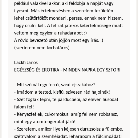
például valakivel akkor, aki feldobja a napját vagy
ilyesmi. Más értelmezésben a szerelem területén
lehet csütörtököt mondani, persze, ennek nem hiszem,
hogy örülni kell. A felirat játékos kétértelműsége miatt
vettem meg egykor a ruhadarabot ;)
A rövid bevezető után jöjjön most egy írás: :)
(szerintem nem korhatáros)
Lackfi János
EGÉSZSÉG ÉS EROTIKA - MINDEN NAPRA EGY SZTORI
- Mit szólnál egy forró, szexi éjszakához?
- Imádom a tested, kisfiú, szívesen rád hajolnék!
- Szét foglak tépni, te párducbébi, az eleven húsodat
falom fel!
- Kényeztetlek, cukormókus, amíg fel nem robbansz,
mint egy atomtengeralattjáró!
- Szeretem, amikor ilyen kéjesen duruzsolsz a fülembe,
szétnyalom a szemhéjadat, leharapom a fülcimpádat!