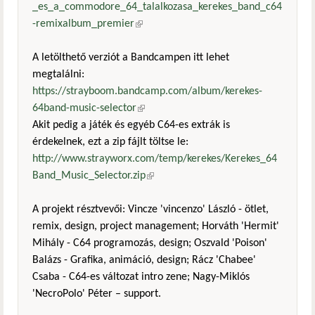
_es_a_commodore_64_talalkozasa_kerekes_band_c64
-remixalbum_premier
(külső hivatkozás)
A letölthető verziót a Bandcampen itt lehet
megtalálni:
https://strayboom.bandcamp.com/album/kerekes-
64band-music-selector
(külső hivatkozás)
Akit pedig a játék és egyéb C64-es extrák is
érdekelnek, ezt a zip fájlt töltse le:
http://www.strayworx.com/temp/kerekes/Kerekes_64
Band_Music_Selector.zip
(külső hivatkozás)
A projekt résztvevői: Vincze 'vincenzo' László - ötlet,
remix, design, project management; Horváth 'Hermit'
Mihály - C64 programozás, design; Oszvald 'Poison'
Balázs - Grafika, animáció, design; Rácz 'Chabee'
Csaba - C64-es változat intro zene; Nagy-Miklós
'NecroPolo' Péter – support.