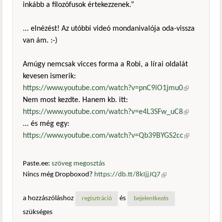
inkább a filozófusok értekezzenek.”
... elnézést! Az utóbbi videó mondanivalója oda-vissza
van ám. :-)
Amúgy nemcsak vicces forma a Robi, a lírai oldalát
kevesen ismerik:
https://www.youtube.com/watch?v=pnC9iO1jmu0
(külső
Nem most kezdte. Hanem kb. itt:
hivatkozás)
https://www.youtube.com/watch?v=e4L3SFw_uC8
(külső
... és még egy:
hivatkozás)
https://www.youtube.com/watch?v=Qb39BYGS2cc
(külső
hivatkozás)
Paste.ee:
szöveg megosztás
Nincs még Dropboxod?
https://db.tt/8kIjjJQ7
(külső
hivatkozás)
a hozzászóláshoz
és
regisztráció
bejelentkezés
szükséges