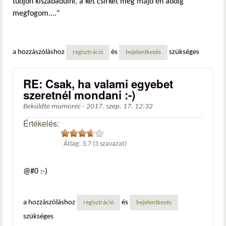
tudjon kiszabadulni, a két csirkét meg majd én addig
megfogom...."
a hozzászóláshoz
és
szükséges
regisztráció
bejelentkezés
RE: Csak, ha valami egyebet
szeretnél mondani :-)
Beküldte
mumorec
-
2017. szep. 17. 12:32
Értékelés:
Átlag:
3.7
(
3
szavazat)
@#0 :-)
a hozzászóláshoz
és
regisztráció
bejelentkezés
szükséges