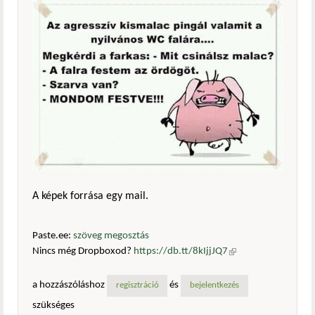
A képek forrása egy mail.
Paste.ee:
szöveg megosztás
Nincs még Dropboxod?
https://db.tt/8kIjjJQ7
(külső
hivatkozás)
a hozzászóláshoz
és
regisztráció
bejelentkezés
szükséges