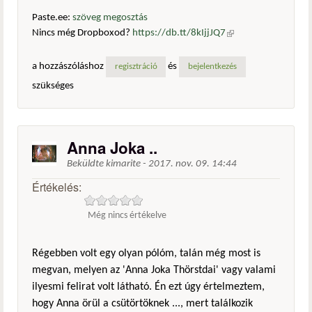
Paste.ee:
szöveg megosztás
Nincs még Dropboxod?
https://db.tt/8kIjjJQ7
(külső
hivatkozás)
a hozzászóláshoz
és
regisztráció
bejelentkezés
szükséges
Anna Joka ..
Beküldte
kimarite
-
2017. nov. 09. 14:44
Értékelés:
Még nincs értékelve
Régebben volt egy olyan pólóm, talán még most is
megvan, melyen az 'Anna Joka Thörstdai' vagy valami
ilyesmi felirat volt látható. Én ezt úgy értelmeztem,
hogy Anna örül a csütörtöknek ..., mert találkozik