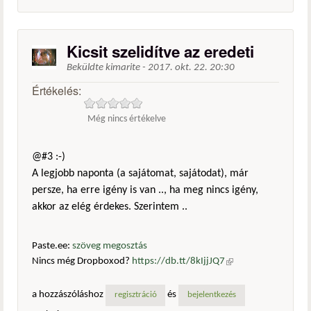
Kicsit szelidítve az eredeti
Beküldte
kimarite
-
2017. okt. 22. 20:30
Értékelés:
Még nincs értékelve
@#3 :-)
A legjobb naponta (a sajátomat, sajátodat), már
persze, ha erre igény is van .., ha meg nincs igény,
akkor az elég érdekes. Szerintem ..
Paste.ee:
szöveg megosztás
Nincs még Dropboxod?
https://db.tt/8kIjjJQ7
(külső
hivatkozás)
a hozzászóláshoz
és
regisztráció
bejelentkezés