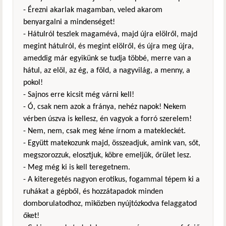
- Érezni akarlak magamban, veled akarom
benyargalni a mindenséget!
- Hátulról teszlek magamévá, majd újra elölről, majd
megint hátulról, és megint elölről, és újra meg újra,
ameddig már egyikünk se tudja többé, merre van a
hátul, az elöl, az ég, a föld, a nagyvilág, a menny, a
pokol!
- Sajnos erre kicsit még várni kell!
- Ó, csak nem azok a fránya, nehéz napok! Nekem
vérben úszva is kellesz, én vagyok a forró szerelem!
- Nem, nem, csak meg kéne írnom a matekleckét.
- Együtt matekozunk majd, összeadjuk, amink van, sőt,
megszorozzuk, elosztjuk, köbre emeljük, őrület lesz.
- Meg még ki is kell teregetnem.
- A kiteregetés nagyon erotikus, fogammal tépem ki a
ruhákat a gépből, és hozzátapadok minden
domborulatodhoz, miközben nyújtózkodva felaggatod
őket!