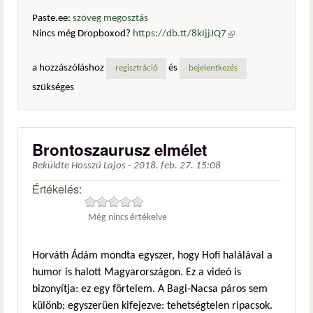
Paste.ee:
szöveg megosztás
Nincs még Dropboxod?
https://db.tt/8kIjjJQ7
(külső
hivatkozás)
a hozzászóláshoz
és
regisztráció
bejelentkezés
szükséges
Brontoszaurusz elmélet
Beküldte
Hosszú Lajos
-
2018. feb. 27. 15:08
Értékelés:
Még nincs értékelve
Horváth Ádám mondta egyszer, hogy Hofi halálával a
humor is halott Magyarországon. Ez a videó is
bizonyítja: ez egy förtelem. A Bagi-Nacsa páros sem
különb; egyszerüen kifejezve: tehetségtelen ripacsok.