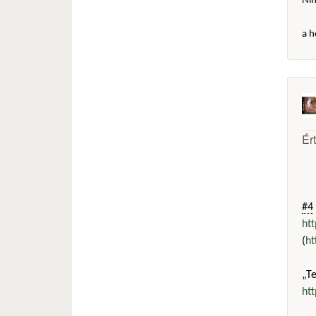
Ni
a h
Ér
#4
ht
(
ht
„T
ht