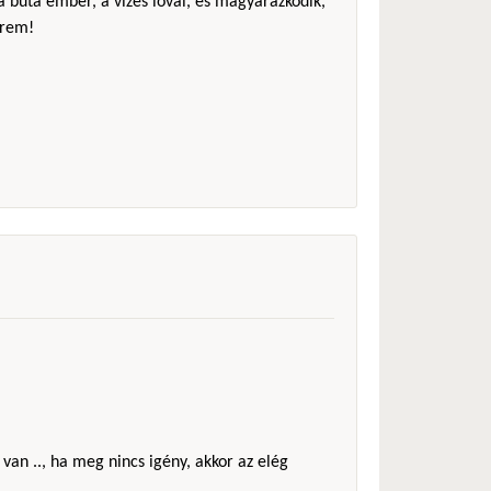
 a buta ember, a vizes lóval, és magyarázkodik,
érem!
 van .., ha meg nincs igény, akkor az elég