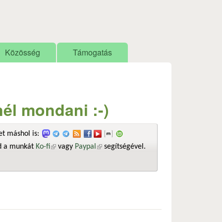
Közösség
Támogatás
él mondani :-)
t máshol is:
sd a munkát
Ko-fi
(külső hivatkozás)
vagy
Paypal
(külső hivatkozás)
segítségével.