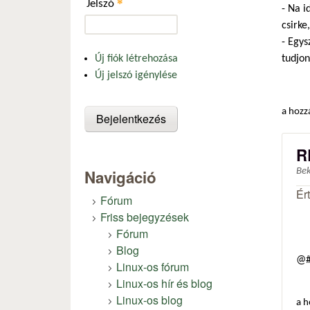
*
Jelszó
- Na i
csirke
- Egys
tudjon
Új fiók létrehozása
Új jelszó igénylése
a hozz
R
Navigáció
Be
Ér
Fórum
Friss bejegyzések
Fórum
Blog
@#
Linux-os fórum
Linux-os hír és blog
Linux-os blog
a h