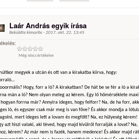
Laár András egyik írása
Beküldte
kimarite
-
2017. okt. 22. 13:45
tékelés:
Még nincs értékelve
últkor megyek a utcán és ott van a kirakatba kiírva, hogy:
Forraló…
ooormális? Hogy, forr a ló? A kirakatban? De hát be se fér a ló a kir
rrna mán a ló? Nem olyan meleg az kérem. Egy lő hőmérséklete max
hogyan forrna már? Annyira ideges, hogy felforr? Na, de ha forr, akk
ges ló, és egyszer csak már meg is van főve? És akkor mondja a lótu
agolni, mert ideges lett a lovam és megfőtt? Na, ez hülyeség kérem!
y azt hiszi valaki, aki téved, hogy majd kívülről forralják a lovat? N
hoz, kérem? Az már nem is fazék, hanem medence! És akkor majd rát