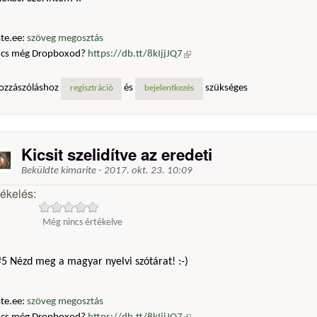
te.ee:
szöveg megosztás
ncs még Dropboxod?
https://db.tt/8kIjjJQ7
(külső hivatkozás)
ozzászóláshoz
és
szükséges
regisztráció
bejelentkezés
Kicsit szelidítve az eredeti
Beküldte
kimarite
-
2017. okt. 23. 10:09
tékelés:
Még nincs értékelve
5 Nézd meg a magyar nyelvi szótárat! :-)
te.ee:
szöveg megosztás