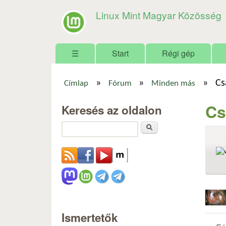
Linux Mint Magyar Közösség
Főmenü
☰
Start
Régi gép
»
»
»
Cs
Címlap
Fórum
Minden más
Jelenlegi hely
Cs
Keresés az oldalon
Keresés
Ismertetők