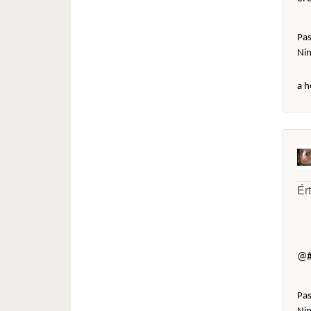
Pas
Ni
a h
Ér
@#
Pas