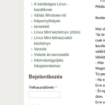
Fó
A barátságos Linux -
Példáu
kezdőknek
Váltás Windows-ról
Kezde
Képernyőképek
Ismertető
Mai vi
Linux Mint kézikönyv (2024)
"Az ör
Linux Mint felhasználói
csak m
kézikönyv
kocsib
Verziók
vödörb
Videók és bemutatók
idősöd
Információgyűjtés
- Már 
hibajelentéshez
Megind
Tíz pe
Bejelentkezés
- Ha e
Erre a
*
Felhasználónév
- Én e
úton.
Erre a