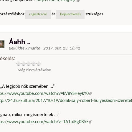
ncs még Dropboxod?
https://db.tt/8kIjjJQ7
(külső hivatkozás)
ozzászóláshoz
és
szükséges
regisztráció
bejelentkezés
Áahh ..
Beküldte
kimarite
-
2017. okt. 23. 16:41
tékelés:
Még nincs értékelve
„A legjobb nők szemében ...”
tps://www.youtube.com/watch?v=kV89SHeykY0
(külső hivatkozás)
tp://24.hu/kultura/2017/10/19/dolak-saly-robert-hulyeskedni-szeretek
egnap, mikor megismertelek ...”
tps://www.youtube.com/watch?v=1A1bJKg0B5E
(külső hivatkozás)