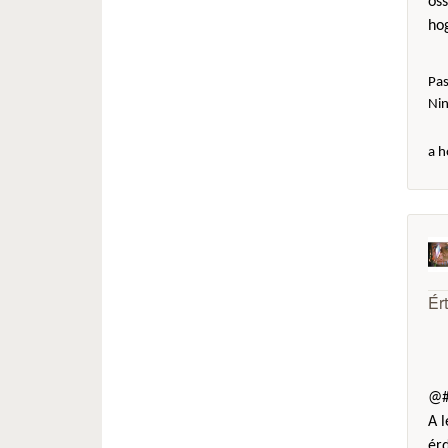
öss
hog
Pas
Ni
a h
Ér
@#
A l
érd