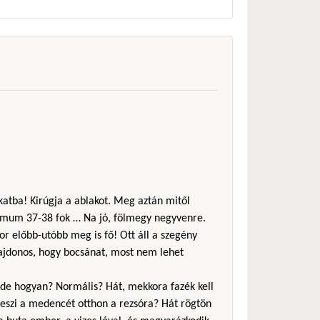
akatba! Kirúgja a ablakot. Meg aztán mitől
imum 37-38 fok … Na jó, fölmegy negyvenre.
or előbb-utóbb meg is fő! Ott áll a szegény
lajdonos, hogy bocsánat, most nem lehet
a, de hogyan? Normális? Hát, mekkora fazék kell
eszi a medencét otthon a rezsóra? Hát rögtön