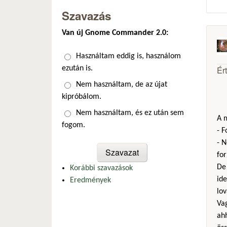
Szavazás
Van új Gnome Commander 2.0:
Választások
Használtam eddig is, használom
Ér
ezután is.
Nem használtam, de az újat
kipróbálom.
Nem használtam, és ez után sem
A m
fogom.
- 
- N
fo
De 
Korábbi szavazások
ide
Eredmények
lov
Vag
ah