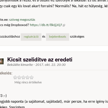
zenyomódik a rezsó, és a összes víz szétfolyik a lakásba! És ott állhat
y csak egy kis lovat akart forralni? Normális? Na, hát ez hülyeség, k
te.ee:
szöveg megosztás
ncs még Dropboxod?
https://db.tt/8kIjjJQ7
(külső hivatkozás)
ozzászóláshoz
és
szükséges
regisztráció
bejelentkezés
Kicsit szelidítve az eredeti
Beküldte
kimarite
-
2017. okt. 22. 20:30
tékelés:
Még nincs értékelve
3 :-)
egjobb naponta (a sajátomat, sajátodat), már persze, ha erre igény is
ekes. Szerintem ..