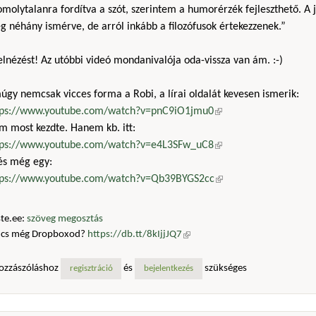
molytalanra fordítva a szót, szerintem a humorérzék fejleszthető. A j
 néhány ismérve, de arról inkább a filozófusok értekezzenek.”
 elnézést! Az utóbbi videó mondanivalója oda-vissza van ám. :-)
gy nemcsak vicces forma a Robi, a lírai oldalát kevesen ismerik:
tps://www.youtube.com/watch?v=pnC9iO1jmu0
(külső hivatkozás)
m most kezdte. Hanem kb. itt:
tps://www.youtube.com/watch?v=e4L3SFw_uC8
(külső hivatkozás)
 és még egy:
tps://www.youtube.com/watch?v=Qb39BYGS2cc
(külső hivatkozás)
te.ee:
szöveg megosztás
ncs még Dropboxod?
https://db.tt/8kIjjJQ7
(külső hivatkozás)
ozzászóláshoz
és
szükséges
regisztráció
bejelentkezés