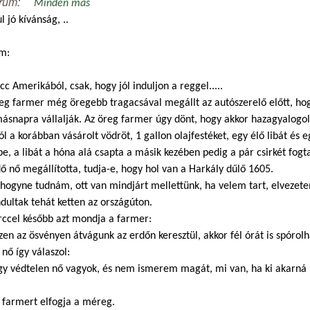
rum:
Minden más
l jó kívánság, ..
m:
cc Amerikából, csak, hogy jól induljon a reggel.....
eg farmer még öregebb tragacsával megállt az autószerelő előtt, hog
ásnapra vállalják. Az öreg farmer úgy dönt, hogy akkor hazagyalogol,
ól a korábban vásárolt vödröt, 1 gallon olajfestéket, egy élő libát és e
e, a libát a hóna alá csapta a másik kezében pedig a pár csirkét fogt
ő nő megállította, tudja-e, hogy hol van a Harkály dűlő 1605.
hogyne tudnám, ott van mindjárt mellettünk, ha velem tart, elvezete
ultak tehát ketten az országúton.
rccel később azt mondja a farmer:
zen az ösvényen átvágunk az erdőn keresztül, akkor fél órát is spórol
 nő így válaszol:
gy védtelen nő vagyok, és nem ismerem magát, mi van, ha ki akarná 
 farmert elfogja a méreg.