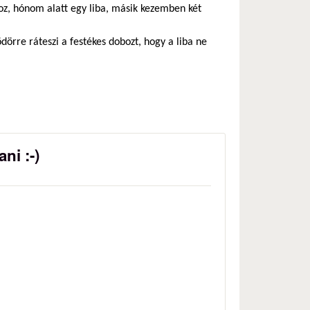
oz, hónom alatt egy liba, másik kezemben két
vödörre ráteszi a festékes dobozt, hogy a liba ne
ni :-)