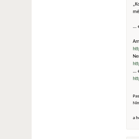
„Ko
még
...
Amú
ht
Ne
ht
...
ht
Pas
Ni
a h