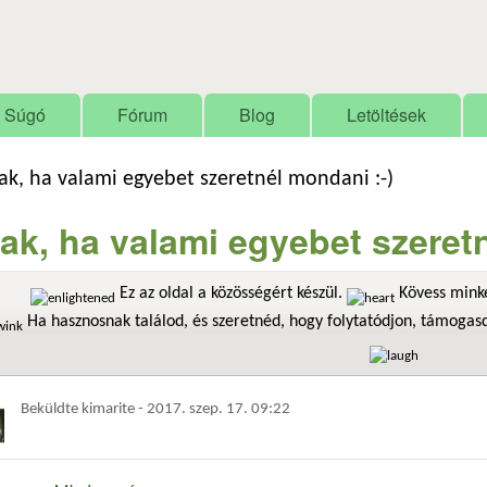
Ugrás a tartalomra
Súgó
Fórum
Blog
Letöltések
ak, ha valami egyebet szeretnél mondani :-)
ak, ha valami egyebet szeretn
Ez az oldal a közösségért készül.
Kövess minke
Ha hasznosnak találod, és szeretnéd, hogy folytatódjon, támoga
Beküldte
kimarite
-
2017. szep. 17. 09:22