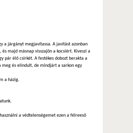
y a járgányt megjavítassa. A javítást azonban
 és majd másnap visszajön a kocsiért. Kiveszi a
gy pár élő csirkét. A festékes dobozt berakta a
a meg és elindult, de mindjárt a sarkon egy
m a házig.
hatunk.
használni a védtelenségemet ezen a félreeső