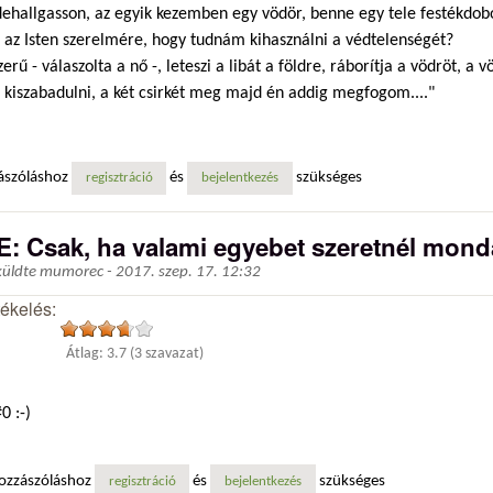
dehallgasson, az egyik kezemben egy vödör, benne egy tele festékdob
, az Isten szerelmére, hogy tudnám kihasználni a védtelenségét?
zerű - válaszolta a nő -, leteszi a libát a földre, ráborítja a vödröt, a 
 kiszabadulni, a két csirkét meg majd én addig megfogom...."
ászóláshoz
és
szükséges
regisztráció
bejelentkezés
E: Csak, ha valami egyebet szeretnél monda
küldte
mumorec
-
2017. szep. 17. 12:32
tékelés:
Átlag:
3.7
(
3
szavazat)
0 :-)
ozzászóláshoz
és
szükséges
regisztráció
bejelentkezés