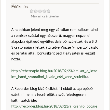
Értékelés:
Még nincs értékelve
A napokban jelent meg egy váratlan remixalbum, ahol
a remixek ezúttal egy népszerű, magyar népzenei
alapokra építkező együttes dalaiból születtek, és a SID
3 csatornájára lettek átültetve Vincze 'vincenzo' László
és barátai által, bónuszként pedig egy játék is készült
hozzá.
...
http://tehernaplo.blog.hu/2018/02/23/amikor_a_kere
kes_band_szamaibol_kivalo_c64_zene_szuletik
(külső
hivatkozás)
A Recorder blog kiváló cikket írt ebből az apropóból,
ezért mi nem is fecséreljük a szót feleslegesen,
kattintsatok ide:
http://recorder.blog.hu/2018/02/21/a_csango_boogie