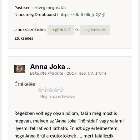
Paste.ee:
szöveg megosztás
Nincs még Dropboxod?
https://db.tt/8kIjjJQ7
(külső
hivatkozás)
a hozzászóláshoz
és
regisztráció
bejelentkezés
szükséges
Anna Joka ..
Beküldte
kimarite
-
2017. nov. 09. 14:44
Értékelés:
Még nincs értékelve
Régebben volt egy olyan pólóm, talán még most is
megvan, melyen az 'Anna Joka Thörstdai' vagy valami
ilyesmi felirat volt látható. Én ezt úgy értelmeztem,
hogy Anna örül a csütörtöknek ..., mert találkozik