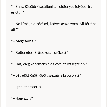
*– Én is. Később kisétáltunk a holdfényes folyópartra,
és ott...*
*– Ne kímélje a nézőket, kedves asszonyom. Mi történt
ott?*
*– Megcsókolt.*
*– Rettenetes! Erőszakosan csókolt?*
*– Hát, elég vehemens alak volt, ez kétségtelen.*
*– Létrejött önök között szexuális kapcsolat?*
*– Igen, többször is.*
*– Hányszor?*