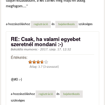
tudjon kiszabadulni, a két csirkét meg majd én addig
megfogom...."
a hozzászóláshoz
és
szükséges
regisztráció
bejelentkezés
RE: Csak, ha valami egyebet
szeretnél mondani :-)
Beküldte
mumorec
-
2017. szep. 17. 12:32
Értékelés:
Átlag:
3.7
(
3
szavazat)
@#0 :-)
a hozzászóláshoz
és
regisztráció
bejelentkezés
szükséges