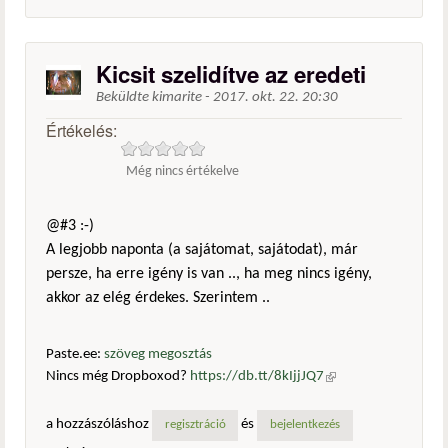
Kicsit szelidítve az eredeti
Beküldte
kimarite
-
2017. okt. 22. 20:30
Értékelés:
Még nincs értékelve
@#3 :-)
A legjobb naponta (a sajátomat, sajátodat), már
persze, ha erre igény is van .., ha meg nincs igény,
akkor az elég érdekes. Szerintem ..
Paste.ee:
szöveg megosztás
Nincs még Dropboxod?
https://db.tt/8kIjjJQ7
(külső
hivatkozás)
a hozzászóláshoz
és
regisztráció
bejelentkezés