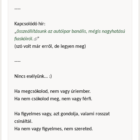
----
Kapcsolódó hír:
„
összeállításunk az autóipar banális, mégis nagyhatású
fiaskóiról.
(külső hivatkozás)
”
(szó volt már erről, de legyen meg)
----
Nincs esélyünk... :)
Ha megcsókolod, nem vagy úriember.
Ha nem csókolod meg, nem vagy férfi.
Ha figyelmes vagy, azt gondolja, valami rosszat
csináltál.
Ha nem vagy figyelmes, nem szereted.