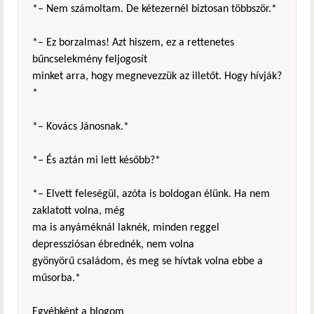
*– Nem számoltam. De kétezernél biztosan többször.*
*– Ez borzalmas! Azt hiszem, ez a rettenetes
bűncselekmény feljogosít
minket arra, hogy megnevezzük az illetőt. Hogy hívják?
*
*– Kovács Jánosnak.*
*– És aztán mi lett később?*
*– Elvett feleségül, azóta is boldogan élünk. Ha nem
zaklatott volna, még
ma is anyáméknál laknék, minden reggel
depressziósan ébrednék, nem volna
gyönyörű családom, és meg se hívtak volna ebbe a
műsorba.*
Egyébként a blogom