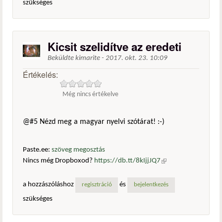
szükséges
Kicsit szelidítve az eredeti
Beküldte
kimarite
-
2017. okt. 23. 10:09
Értékelés:
Még nincs értékelve
@#5 Nézd meg a magyar nyelvi szótárat! :-)
Paste.ee:
szöveg megosztás
Nincs még Dropboxod?
https://db.tt/8kIjjJQ7
(külső
hivatkozás)
a hozzászóláshoz
és
regisztráció
bejelentkezés
szükséges