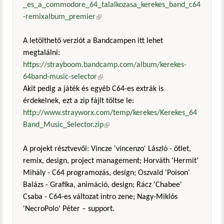
_es_a_commodore_64_talalkozasa_kerekes_band_c64
-remixalbum_premier
(külső hivatkozás)
A letölthető verziót a Bandcampen itt lehet
megtalálni:
https://strayboom.bandcamp.com/album/kerekes-
64band-music-selector
(külső hivatkozás)
Akit pedig a játék és egyéb C64-es extrák is
érdekelnek, ezt a zip fájlt töltse le:
http://www.strayworx.com/temp/kerekes/Kerekes_64
Band_Music_Selector.zip
(külső hivatkozás)
A projekt résztvevői: Vincze 'vincenzo' László - ötlet,
remix, design, project management; Horváth 'Hermit'
Mihály - C64 programozás, design; Oszvald 'Poison'
Balázs - Grafika, animáció, design; Rácz 'Chabee'
Csaba - C64-es változat intro zene; Nagy-Miklós
'NecroPolo' Péter – support.