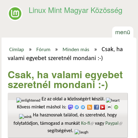
Ugrás a tartalomra
Linux Mint Magyar Közösség
menü
»
»
»
Csak, ha
Címlap
Fórum
Minden más
Jelenlegi hely
valami egyebet szeretnél mondani :-)
Csak, ha valami egyebet
szeretnél mondani :-)
Ez az oldal a közösségért készül.
Kövess minket máshol is:
Ha hasznosnak találod, és szeretnéd, hogy
folytatódjon, támogasd a munkát
Ko-fi
(külső hivatkozás)
vagy
Paypal
(külső
segítségével.
hivatkozá