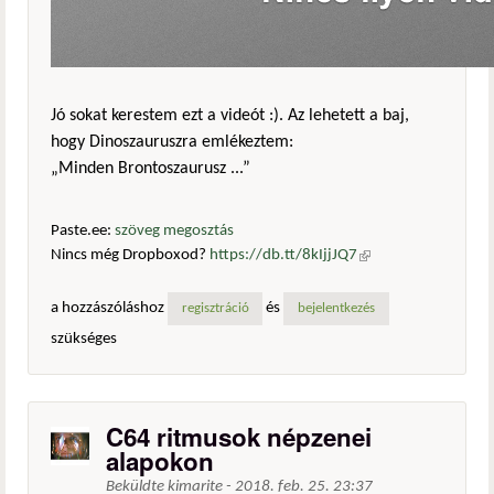
Jó sokat kerestem ezt a videót :). Az lehetett a baj,
hogy Dinoszauruszra emlékeztem:
„Minden Brontoszaurusz ...”
Paste.ee:
szöveg megosztás
Nincs még Dropboxod?
https://db.tt/8kIjjJQ7
(külső
hivatkozás)
a hozzászóláshoz
és
regisztráció
bejelentkezés
szükséges
C64 ritmusok népzenei
alapokon
Beküldte
kimarite
-
2018. feb. 25. 23:37