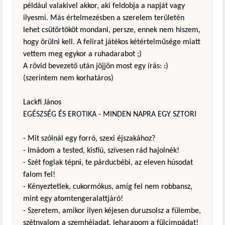
például valakivel akkor, aki feldobja a napját vagy
ilyesmi. Más értelmezésben a szerelem területén
lehet csütörtököt mondani, persze, ennek nem hiszem,
hogy örülni kell. A felirat játékos kétértelműsége miatt
vettem meg egykor a ruhadarabot ;)
A rövid bevezető után jöjjön most egy írás: :)
(szerintem nem korhatáros)
Lackfi János
EGÉSZSÉG ÉS EROTIKA - MINDEN NAPRA EGY SZTORI
- Mit szólnál egy forró, szexi éjszakához?
- Imádom a tested, kisfiú, szívesen rád hajolnék!
- Szét foglak tépni, te párducbébi, az eleven húsodat
falom fel!
- Kényeztetlek, cukormókus, amíg fel nem robbansz,
mint egy atomtengeralattjáró!
- Szeretem, amikor ilyen kéjesen duruzsolsz a fülembe,
szétnyalom a szemhéjadat, leharapom a fülcimpádat!