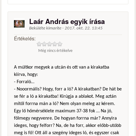
Laár András egyik írása
Beküldte
kimarite
-
2017. okt. 22. 13:45
Értékelés:
Még nincs értékelve
A múltkor megyek a utcán és ott van a kirakatba
kiírva, hogy:
- Forraló…
- Nooormális? Hogy, forr a ló? A kirakatban? De hát be
se fér a ló a kirakatba! Kirúgja a ablakot. Meg aztán
mitől forrna mán a ló? Nem olyan meleg az kérem.
Egy lő hőmérséklete maximum 37-38 fok … Na jó,
fölmegy negyvenre. De hogyan forrna már? Annyira
ideges, hogy felforr? Na, de ha forr, akkor előbb-utóbb
meg is fő! Ott áll a szegény ideges ló, és egyszer csak