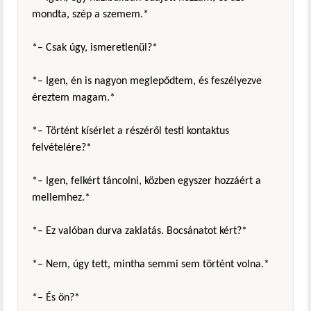
mondta, szép a szemem.*
*– Csak úgy, ismeretlenül?*
*– Igen, én is nagyon meglepődtem, és feszélyezve
éreztem magam.*
*– Történt kísérlet a részéről testi kontaktus
felvételére?*
*– Igen, felkért táncolni, közben egyszer hozzáért a
mellemhez.*
*– Ez valóban durva zaklatás. Bocsánatot kért?*
*– Nem, úgy tett, mintha semmi sem történt volna.*
*– És ön?*