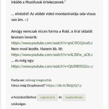
inkább a filozófusok értekezzenek.”
... elnézést! Az utóbbi videó mondanivalója oda-vissza
van ám. :-)
Amúgy nemcsak vicces forma a Robi, a lírai oldalát
kevesen ismerik:
https://www.youtube.com/watch?v=pnC9iO1jmu0
(külső
Nem most kezdte. Hanem kb. itt:
hivatkozás)
https://www.youtube.com/watch?v=e4L3SFw_uC8
(külső
... és még egy:
hivatkozás)
https://www.youtube.com/watch?v=Qb39BYGS2cc
(külső
hivatkozás)
Paste.ee:
szöveg megosztás
Nincs még Dropboxod?
https://db.tt/8kIjjJQ7
(külső
hivatkozás)
a hozzászóláshoz
és
regisztráció
bejelentkezés
szükséges