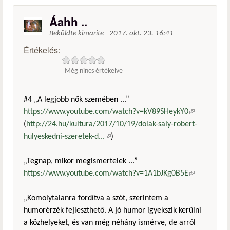
Áahh ..
Beküldte
kimarite
-
2017. okt. 23. 16:41
Értékelés:
Még nincs értékelve
#4
„A legjobb nők szemében ...”
https://www.youtube.com/watch?v=kV89SHeykY0
(külső
(
http://24.hu/kultura/2017/10/19/dolak-saly-robert-
hivatkozás)
hulyeskedni-szeretek-d...
(külső hivatkozás)
)
„Tegnap, mikor megismertelek ...”
https://www.youtube.com/watch?v=1A1bJKg0B5E
(külső
hivatkozás)
„Komolytalanra fordítva a szót, szerintem a
humorérzék fejleszthető. A jó humor igyekszik kerülni
a közhelyeket, és van még néhány ismérve, de arról