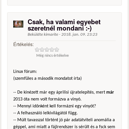
Csak, ha valami egyebet
szeretnél mondani :-)
Beküldte
kimarite
-
2018. jan. 09. 23:23
Értékelés:
Még nincs értékelve
Linux fórum:
(szemfüles a második mondatot írta)
-- De kinézett már egy áprilisi újratelepítés, mert
már
2013 óta nem volt formázva a vinyó.
-- Mennyi időnként kell formázni egy vinyót?
-- A felhasználó lelkivilágától függ.
-- Múlt tavasszal történt jó pár adatátviteli anomália a
géppel, ami miatt a fájlrendszer is sérült és a fsck sem