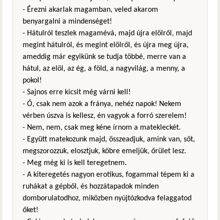
- Érezni akarlak magamban, veled akarom
benyargalni a mindenséget!
- Hátulról teszlek magamévá, majd újra elölről, majd
megint hátulról, és megint elölről, és újra meg újra,
ameddig már egyikünk se tudja többé, merre van a
hátul, az elöl, az ég, a föld, a nagyvilág, a menny, a
pokol!
- Sajnos erre kicsit még várni kell!
- Ó, csak nem azok a fránya, nehéz napok! Nekem
vérben úszva is kellesz, én vagyok a forró szerelem!
- Nem, nem, csak meg kéne írnom a matekleckét.
- Együtt matekozunk majd, összeadjuk, amink van, sőt,
megszorozzuk, elosztjuk, köbre emeljük, őrület lesz.
- Meg még ki is kell teregetnem.
- A kiteregetés nagyon erotikus, fogammal tépem ki a
ruhákat a gépből, és hozzátapadok minden
domborulatodhoz, miközben nyújtózkodva felaggatod
őket!