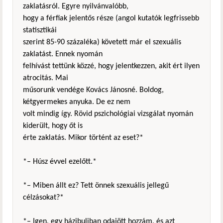
zaklatásról. Egyre nyilvánvalóbb,
hogy a férfiak jelentős része (angol kutatók legfrissebb
statisztikái
szerint 85-90 százaléka) követett már el szexuális
zaklatást. Ennek nyomán
felhívást tettünk közzé, hogy jelentkezzen, akit ért ilyen
atrocitás. Mai
műsorunk vendége Kovács Jánosné. Boldog,
kétgyermekes anyuka. De ez nem
volt mindig így. Rövid pszichológiai vizsgálat nyomán
kiderült, hogy őt is
érte zaklatás. Mikor történt az eset?*
*– Húsz évvel ezelőtt.*
*– Miben állt ez? Tett önnek szexuális jellegű
célzásokat?*
*– Igen, egy házibuliban odajött hozzám, és azt