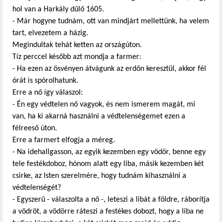
hol van a Harkály dűlő 1605.
- Már hogyne tudnám, ott van mindjárt mellettünk, ha velem
tart, elvezetem a házig.
Megindultak tehát ketten az országúton.
Tíz perccel később azt mondja a farmer:
- Ha ezen az ösvényen átvágunk az erdőn keresztül, akkor fél
órát is spórolhatunk.
Erre a nő így válaszol:
- Én egy védtelen nő vagyok, és nem ismerem magát, mi
van, ha ki akarná használni a védtelenségemet ezen a
félreeső úton.
Erre a farmert elfogja a méreg.
- Na idehallgasson, az egyik kezemben egy vödör, benne egy
tele festékdoboz, hónom alatt egy liba, másik kezemben két
csirke, az Isten szerelmére, hogy tudnám kihasználni a
védtelenségét?
- Egyszerű - válaszolta a nő -, leteszi a libát a földre, ráborítja
a vödröt, a vödörre ráteszi a festékes dobozt, hogy a liba ne