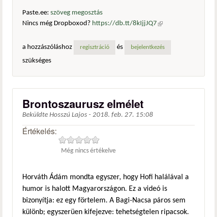
Paste.ee:
szöveg megosztás
Nincs még Dropboxod?
https://db.tt/8kIjjJQ7
(külső
hivatkozás)
a hozzászóláshoz
és
regisztráció
bejelentkezés
szükséges
Brontoszaurusz elmélet
Beküldte
Hosszú Lajos
-
2018. feb. 27. 15:08
Értékelés:
Még nincs értékelve
Horváth Ádám mondta egyszer, hogy Hofi halálával a
humor is halott Magyarországon. Ez a videó is
bizonyítja: ez egy förtelem. A Bagi-Nacsa páros sem
különb; egyszerüen kifejezve: tehetségtelen ripacsok.