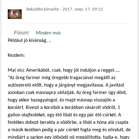
Beküldte
kimarite
-
2017. szep. 17. 09:22
Fórum:
Minden más
Például jó kívánság, ..
Kezdem:
Mai vicc Amerikából, csak, hogy jól induljon a reggel.....
"Az öreg farmer még öregebb tragacsával megállt az
autószerelő előtt, hogy a járgányt megjavítassa. A javítást
azonban csak másnapra vállalják. Az öreg farmer úgy dönt,
hogy akkor hazagyalogol, és majd másnap visszajön a
kocsiért. Kiveszi a kocsiból a korábban vásárolt vödröt, 1
gallon olajfestéket, egy élő libát és egy pár élő csirkét. A
festékes dobozt berakta a vödörbe, a libát a hóna alá csapta
a másik kezében pedig a pár csirkét fogta meg és elindult, de
mindjárt a sarkon egy idősödő nő megállította, tudja-e, hogy