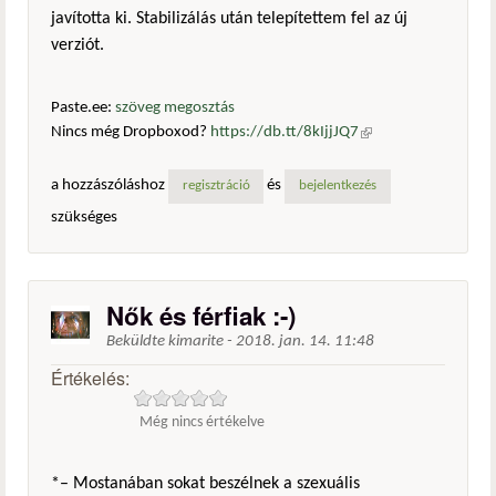
javította ki. Stabilizálás után telepítettem fel az új
verziót.
Paste.ee:
szöveg megosztás
Nincs még Dropboxod?
https://db.tt/8kIjjJQ7
(külső
hivatkozás)
a hozzászóláshoz
és
regisztráció
bejelentkezés
szükséges
Nők és férfiak :-)
Beküldte
kimarite
-
2018. jan. 14. 11:48
Értékelés:
Még nincs értékelve
*– Mostanában sokat beszélnek a szexuális