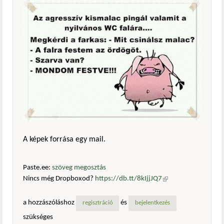
A képek forrása egy mail.
Paste.ee:
szöveg megosztás
Nincs még Dropboxod?
https://db.tt/8kIjjJQ7
(külső
hivatkozás)
a hozzászóláshoz
és
regisztráció
bejelentkezés
szükséges