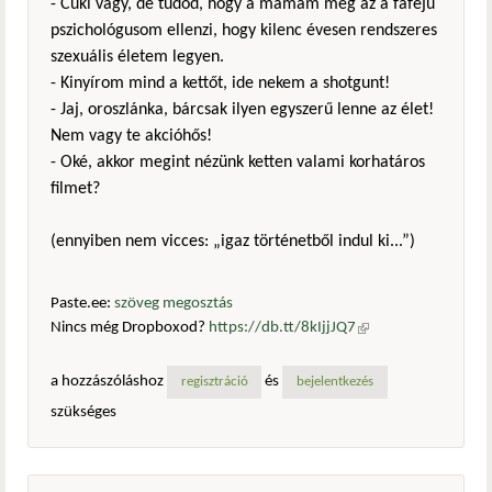
- Cuki vagy, de tudod, hogy a mamám meg az a fafejű
pszichológusom ellenzi, hogy kilenc évesen rendszeres
szexuális életem legyen.
- Kinyírom mind a kettőt, ide nekem a shotgunt!
- Jaj, oroszlánka, bárcsak ilyen egyszerű lenne az élet!
Nem vagy te akcióhős!
- Oké, akkor megint nézünk ketten valami korhatáros
filmet?
(ennyiben nem vicces: „igaz történetből indul ki...”)
Paste.ee:
szöveg megosztás
Nincs még Dropboxod?
https://db.tt/8kIjjJQ7
(külső
hivatkozás)
a hozzászóláshoz
és
regisztráció
bejelentkezés
szükséges