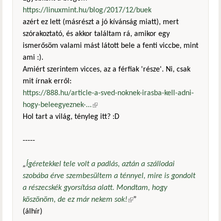
https://linuxmint.hu/blog/2017/12/buek
azért ez lett (másrészt a jó kívánság miatt), mert
szórakoztató, és akkor találtam rá, amikor egy
ismerősöm valami mást látott bele a fenti viccbe, mint
ami :).
Amiért szerintem vicces, az a férfiak 'része'. Ni, csak
mit írnak erről:
https://888.hu/article-a-sved-noknek-irasba-kell-adni-
hogy-beleegyeznek-...
(külső hivatkozás)
Hol tart a világ, tényleg itt? :D
-----
„
Ígéretekkel tele volt a padlás, aztán a szállodai
szobába érve szembesültem a ténnyel, mire is gondolt
a részecskék gyorsítása alatt. Mondtam, hogy
köszönöm, de ez már nekem sok!
(külső hivatkozás)
”
(álhír)