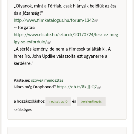
„Olyanok, mint a Férfiak, csak hiányzik belőlük az ész,
és a józanság!"
http://www.filmkatalogus.hu/forum-1342
(külső
-- forgatás:
hivatkozás)
https://www.nlcafe.hu/sztarok/20170724/lesz-ez-meg-
igy-se-evfordulo/
(külső hivatkozás)
„A sértés kemény, de nem a filmesek találták ki. A
híres író, John Updike válaszolta ezt ugyanerre a
kérdésre.”
Paste.ee:
szöveg megosztás
Nincs még Dropboxod?
https://db.tt/8kIjjJQ7
(külső
hivatkozás)
a hozzászóláshoz
és
regisztráció
bejelentkezés
szükséges