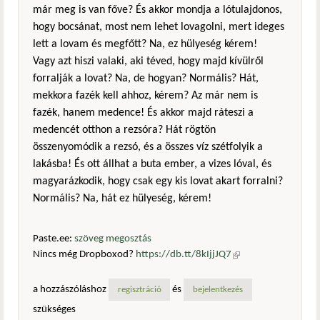
már meg is van főve? És akkor mondja a lótulajdonos,
hogy bocsánat, most nem lehet lovagolni, mert ideges
lett a lovam és megfőtt? Na, ez hülyeség kérem!
Vagy azt hiszi valaki, aki téved, hogy majd kívülről
forralják a lovat? Na, de hogyan? Normális? Hát,
mekkora fazék kell ahhoz, kérem? Az már nem is
fazék, hanem medence! És akkor majd ráteszi a
medencét otthon a rezsóra? Hát rögtön
összenyomódik a rezsó, és a összes víz szétfolyik a
lakásba! És ott állhat a buta ember, a vizes lóval, és
magyarázkodik, hogy csak egy kis lovat akart forralni?
Normális? Na, hát ez hülyeség, kérem!
Paste.ee:
szöveg megosztás
Nincs még Dropboxod?
https://db.tt/8kIjjJQ7
(külső
hivatkozás)
a hozzászóláshoz
és
regisztráció
bejelentkezés
szükséges