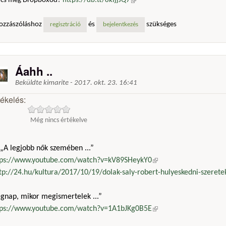
ncs még Dropboxod?
https://db.tt/8kIjjJQ7
(külső hivatkozás)
ozzászóláshoz
és
szükséges
regisztráció
bejelentkezés
Áahh ..
Beküldte
kimarite
-
2017. okt. 23. 16:41
tékelés:
Még nincs értékelve
„A legjobb nők szemében ...”
tps://www.youtube.com/watch?v=kV89SHeykY0
(külső hivatkozás)
tp://24.hu/kultura/2017/10/19/dolak-saly-robert-hulyeskedni-szeretek
egnap, mikor megismertelek ...”
tps://www.youtube.com/watch?v=1A1bJKg0B5E
(külső hivatkozás)