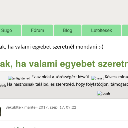
Ugrás a tartalomra
Súgó
Fórum
Blog
Letöltések
ak, ha valami egyebet szeretnél mondani :-)
ak, ha valami egyebet szeretn
Ez az oldal a közösségért készül.
Kövess minke
Ha hasznosnak találod, és szeretnéd, hogy folytatódjon, támoga
Beküldte
kimarite
-
2017. szep. 17. 09:22