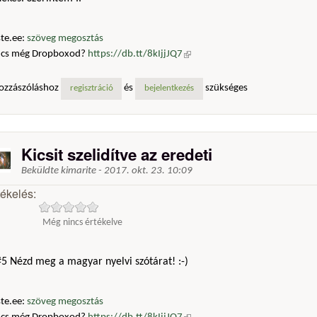
te.ee:
szöveg megosztás
ncs még Dropboxod?
https://db.tt/8kIjjJQ7
(külső hivatkozás)
ozzászóláshoz
és
szükséges
regisztráció
bejelentkezés
Kicsit szelidítve az eredeti
Beküldte
kimarite
-
2017. okt. 23. 10:09
tékelés:
Még nincs értékelve
5 Nézd meg a magyar nyelvi szótárat! :-)
te.ee:
szöveg megosztás