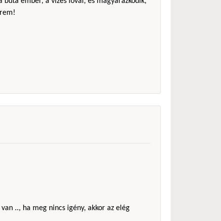
 a buta ember, a vizes lóval, és magyarázkodik,
érem!
 van .., ha meg nincs igény, akkor az elég