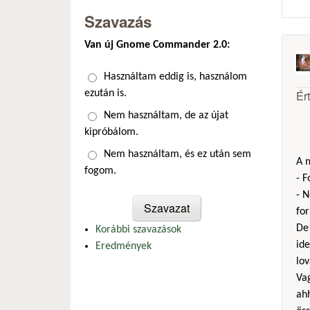
Szavazás
Van új Gnome Commander 2.0:
Választások
Használtam eddig is, használom
Ér
ezután is.
Nem használtam, de az újat
kipróbálom.
Nem használtam, és ez után sem
A m
fogom.
- 
- N
fo
De 
Korábbi szavazások
ide
Eredmények
lov
Vag
ah