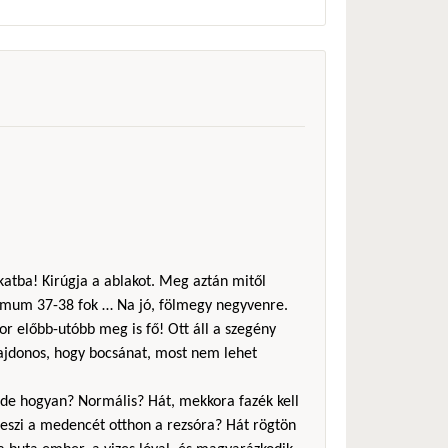
akatba! Kirúgja a ablakot. Meg aztán mitől
imum 37-38 fok … Na jó, fölmegy negyvenre.
or előbb-utóbb meg is fő! Ott áll a szegény
lajdonos, hogy bocsánat, most nem lehet
a, de hogyan? Normális? Hát, mekkora fazék kell
eszi a medencét otthon a rezsóra? Hát rögtön