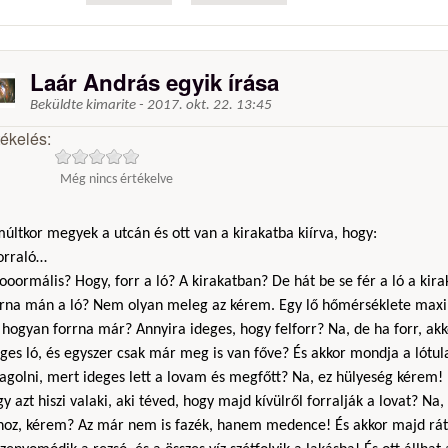
Laár András egyik írása
Beküldte
kimarite
-
2017. okt. 22. 13:45
tékelés:
Még nincs értékelve
últkor megyek a utcán és ott van a kirakatba kiírva, hogy:
Forraló…
ooormális? Hogy, forr a ló? A kirakatban? De hát be se fér a ló a kir
rrna mán a ló? Nem olyan meleg az kérem. Egy lő hőmérséklete max
hogyan forrna már? Annyira ideges, hogy felforr? Na, de ha forr, akk
ges ló, és egyszer csak már meg is van főve? És akkor mondja a lótu
agolni, mert ideges lett a lovam és megfőtt? Na, ez hülyeség kérem!
y azt hiszi valaki, aki téved, hogy majd kívülről forralják a lovat? N
hoz, kérem? Az már nem is fazék, hanem medence! És akkor majd rát