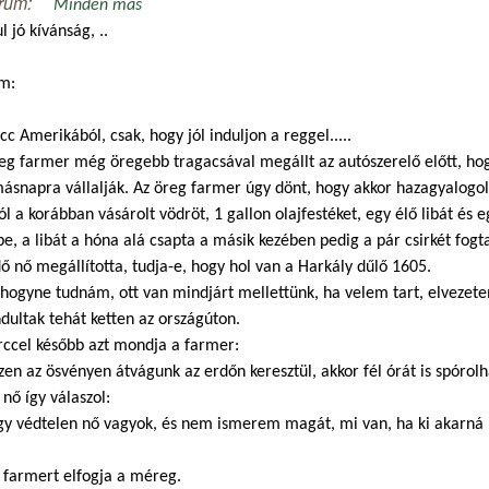
rum:
Minden más
l jó kívánság, ..
m:
cc Amerikából, csak, hogy jól induljon a reggel.....
eg farmer még öregebb tragacsával megállt az autószerelő előtt, hog
ásnapra vállalják. Az öreg farmer úgy dönt, hogy akkor hazagyalogol,
ól a korábban vásárolt vödröt, 1 gallon olajfestéket, egy élő libát és e
e, a libát a hóna alá csapta a másik kezében pedig a pár csirkét fogt
ő nő megállította, tudja-e, hogy hol van a Harkály dűlő 1605.
hogyne tudnám, ott van mindjárt mellettünk, ha velem tart, elvezete
ultak tehát ketten az országúton.
rccel később azt mondja a farmer:
zen az ösvényen átvágunk az erdőn keresztül, akkor fél órát is spórol
 nő így válaszol:
gy védtelen nő vagyok, és nem ismerem magát, mi van, ha ki akarná 
 farmert elfogja a méreg.