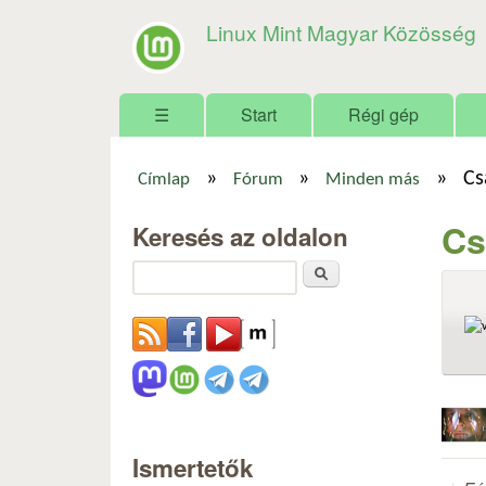
Linux Mint Magyar Közösség
Főmenü
☰
Start
Régi gép
»
»
»
Cs
Címlap
Fórum
Minden más
Jelenlegi hely
Cs
Keresés az oldalon
Keresés
Ismertetők