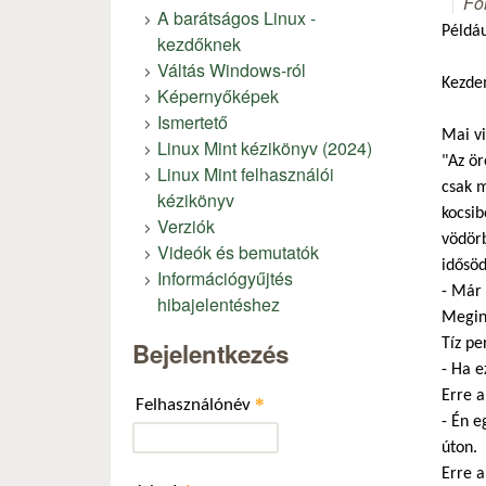
Fó
A barátságos Linux -
Példáu
kezdőknek
Váltás Windows-ról
Kezde
Képernyőképek
Ismertető
Mai vi
Linux Mint kézikönyv (2024)
"Az ör
Linux Mint felhasználói
csak m
kézikönyv
kocsib
Verziók
vödörb
Videók és bemutatók
idősöd
Információgyűjtés
- Már 
hibajelentéshez
Megind
Tíz pe
Bejelentkezés
- Ha e
Erre a
*
Felhasználónév
- Én e
úton.
Erre a