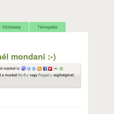
Közösség
Támogatás
él mondani :-)
t máshol is:
sd a munkát
Ko-fi
(külső hivatkozás)
vagy
Paypal
(külső hivatkozás)
segítségével.