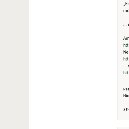
„Ko
még
...
Amú
ht
Ne
ht
...
ht
Pas
Ni
a h