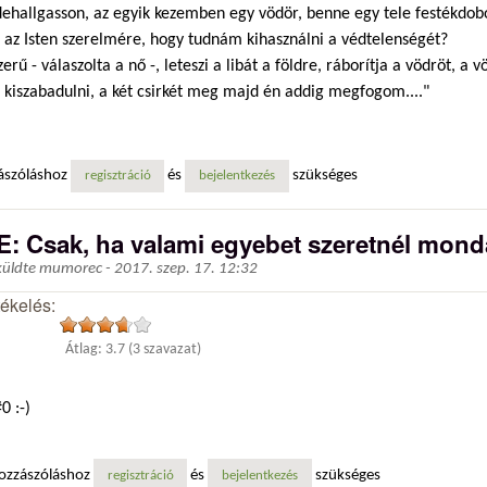
dehallgasson, az egyik kezemben egy vödör, benne egy tele festékdob
, az Isten szerelmére, hogy tudnám kihasználni a védtelenségét?
zerű - válaszolta a nő -, leteszi a libát a földre, ráborítja a vödröt, a 
 kiszabadulni, a két csirkét meg majd én addig megfogom...."
ászóláshoz
és
szükséges
regisztráció
bejelentkezés
E: Csak, ha valami egyebet szeretnél monda
küldte
mumorec
-
2017. szep. 17. 12:32
tékelés:
Átlag:
3.7
(
3
szavazat)
0 :-)
ozzászóláshoz
és
szükséges
regisztráció
bejelentkezés