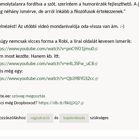
molytalanra fordítva a szót, szerintem a humorérzék fejleszthető. A j
 néhány ismérve, de arról inkább a filozófusok értekezzenek.”
 elnézést! Az utóbbi videó mondanivalója oda-vissza van ám. :-)
gy nemcsak vicces forma a Robi, a lírai oldalát kevesen ismerik:
tps://www.youtube.com/watch?v=pnC9iO1jmu0
(külső hivatkozás)
m most kezdte. Hanem kb. itt:
tps://www.youtube.com/watch?v=e4L3SFw_uC8
(külső hivatkozás)
 és még egy:
tps://www.youtube.com/watch?v=Qb39BYGS2cc
(külső hivatkozás)
te.ee:
szöveg megosztás
ncs még Dropboxod?
https://db.tt/8kIjjJQ7
(külső hivatkozás)
ozzászóláshoz
és
szükséges
regisztráció
bejelentkezés