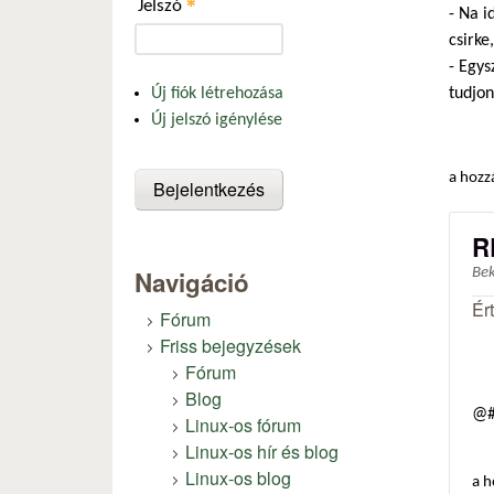
*
Jelszó
- Na i
csirke
- Egys
tudjon
Új fiók létrehozása
Új jelszó igénylése
a hozz
R
Navigáció
Be
Ér
Fórum
Friss bejegyzések
Fórum
Blog
@#
Linux-os fórum
Linux-os hír és blog
Linux-os blog
a h