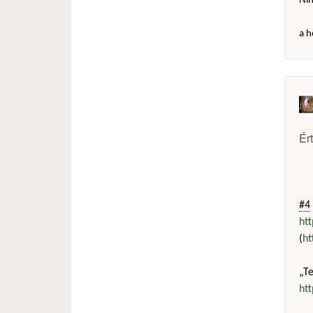
Ni
a h
Ér
#4
ht
(
ht
„T
ht