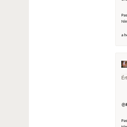
Pas
Ni
a h
Ér
@#
Pas