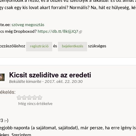
zenyomódik a rezsó, és a összes víz szétfolyik a lakásba! És ott állhat
y csak egy kis lovat akart forralni? Normális? Na, hát ez hülyeség, k
te.ee:
szöveg megosztás
ncs még Dropboxod?
https://db.tt/8kIjjJQ7
(külső hivatkozás)
ozzászóláshoz
és
szükséges
regisztráció
bejelentkezés
Kicsit szelidítve az eredeti
Beküldte
kimarite
-
2017. okt. 22. 20:30
tékelés:
Még nincs értékelve
3 :-)
egjobb naponta (a sajátomat, sajátodat), már persze, ha erre igény is
ekes. Szerintem ..