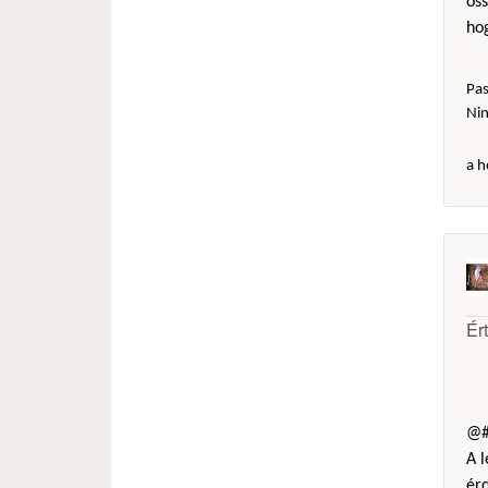
öss
hog
Pas
Ni
a h
Ér
@#
A l
érd