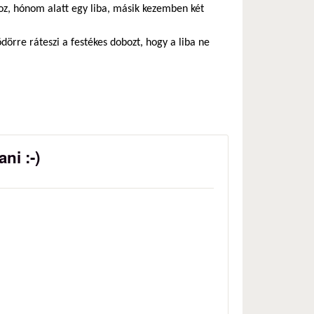
oz, hónom alatt egy liba, másik kezemben két
vödörre ráteszi a festékes dobozt, hogy a liba ne
ni :-)