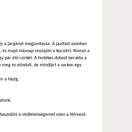
y a járgányt megjavítassa. A javítást azonban
 és majd másnap visszajön a kocsiért. Kiveszi a
gy pár élő csirkét. A festékes dobozt berakta a
a meg és elindult, de mindjárt a sarkon egy
m a házig.
hatunk.
használni a védtelenségemet ezen a félreeső