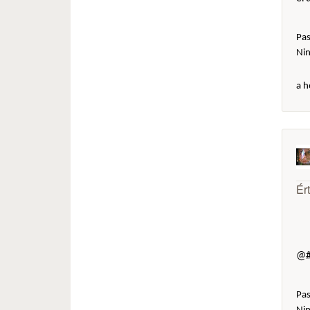
Pas
Ni
a h
Ér
@#
Pas