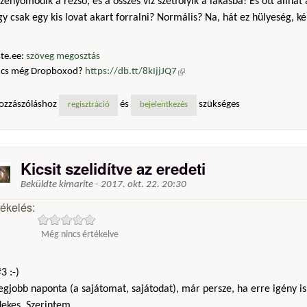
zenyomódik a rezsó, és a összes víz szétfolyik a lakásba! És ott állhat
y csak egy kis lovat akart forralni? Normális? Na, hát ez hülyeség, k
te.ee:
szöveg megosztás
ncs még Dropboxod?
https://db.tt/8kIjjJQ7
(külső hivatkozás)
ozzászóláshoz
és
szükséges
regisztráció
bejelentkezés
Kicsit szelidítve az eredeti
Beküldte
kimarite
-
2017. okt. 22. 20:30
tékelés:
Még nincs értékelve
3 :-)
egjobb naponta (a sajátomat, sajátodat), már persze, ha erre igény is
ekes. Szerintem ..