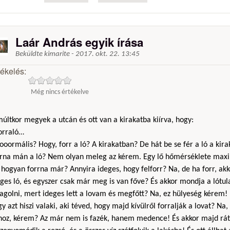
Laár András egyik írása
Beküldte
kimarite
-
2017. okt. 22. 13:45
tékelés:
Még nincs értékelve
últkor megyek a utcán és ott van a kirakatba kiírva, hogy:
Forraló…
ooormális? Hogy, forr a ló? A kirakatban? De hát be se fér a ló a kir
rrna mán a ló? Nem olyan meleg az kérem. Egy lő hőmérséklete max
hogyan forrna már? Annyira ideges, hogy felforr? Na, de ha forr, akk
ges ló, és egyszer csak már meg is van főve? És akkor mondja a lótu
agolni, mert ideges lett a lovam és megfőtt? Na, ez hülyeség kérem!
y azt hiszi valaki, aki téved, hogy majd kívülről forralják a lovat? N
hoz, kérem? Az már nem is fazék, hanem medence! És akkor majd rát