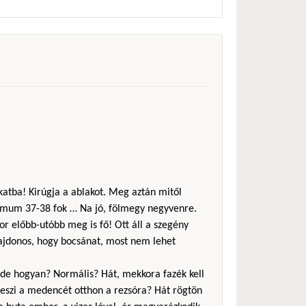
akatba! Kirúgja a ablakot. Meg aztán mitől
imum 37-38 fok … Na jó, fölmegy negyvenre.
or előbb-utóbb meg is fő! Ott áll a szegény
lajdonos, hogy bocsánat, most nem lehet
a, de hogyan? Normális? Hát, mekkora fazék kell
eszi a medencét otthon a rezsóra? Hát rögtön