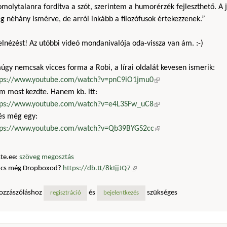
molytalanra fordítva a szót, szerintem a humorérzék fejleszthető. A j
 néhány ismérve, de arról inkább a filozófusok értekezzenek.”
 elnézést! Az utóbbi videó mondanivalója oda-vissza van ám. :-)
gy nemcsak vicces forma a Robi, a lírai oldalát kevesen ismerik:
tps://www.youtube.com/watch?v=pnC9iO1jmu0
(külső hivatkozás)
m most kezdte. Hanem kb. itt:
tps://www.youtube.com/watch?v=e4L3SFw_uC8
(külső hivatkozás)
 és még egy:
tps://www.youtube.com/watch?v=Qb39BYGS2cc
(külső hivatkozás)
te.ee:
szöveg megosztás
ncs még Dropboxod?
https://db.tt/8kIjjJQ7
(külső hivatkozás)
ozzászóláshoz
és
szükséges
regisztráció
bejelentkezés