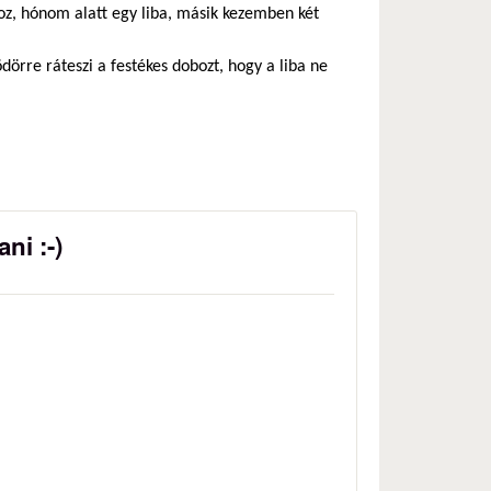
oz, hónom alatt egy liba, másik kezemben két
vödörre ráteszi a festékes dobozt, hogy a liba ne
ni :-)