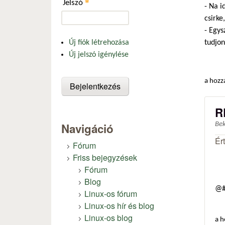
*
Jelszó
- Na i
csirke
- Egys
tudjon
Új fiók létrehozása
Új jelszó igénylése
a hozz
R
Navigáció
Be
Ér
Fórum
Friss bejegyzések
Fórum
Blog
@#
Linux-os fórum
Linux-os hír és blog
Linux-os blog
a h