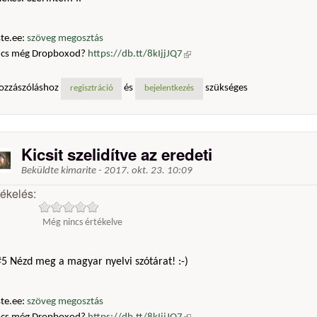
te.ee:
szöveg megosztás
ncs még Dropboxod?
https://db.tt/8kIjjJQ7
(külső hivatkozás)
ozzászóláshoz
és
szükséges
regisztráció
bejelentkezés
Kicsit szelidítve az eredeti
Beküldte
kimarite
-
2017. okt. 23. 10:09
tékelés:
Még nincs értékelve
5 Nézd meg a magyar nyelvi szótárat! :-)
te.ee:
szöveg megosztás