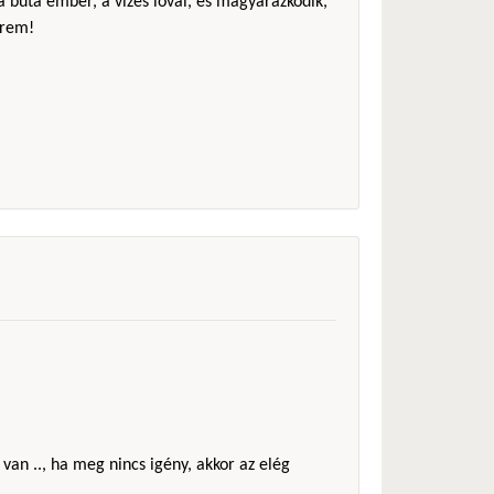
 a buta ember, a vizes lóval, és magyarázkodik,
érem!
 van .., ha meg nincs igény, akkor az elég