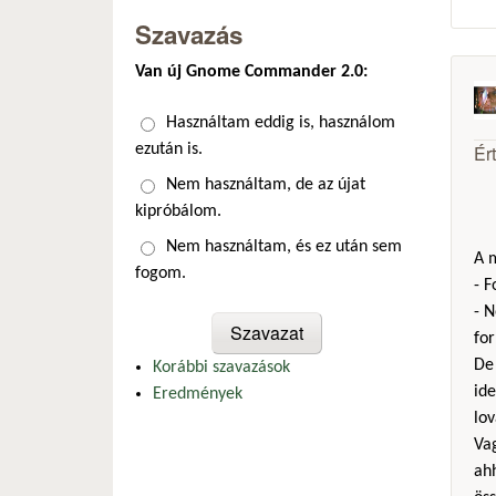
Szavazás
Van új Gnome Commander 2.0:
Választások
Használtam eddig is, használom
Ér
ezután is.
Nem használtam, de az újat
kipróbálom.
Nem használtam, és ez után sem
A m
fogom.
- 
- N
fo
De 
Korábbi szavazások
ide
Eredmények
lov
Vag
ah