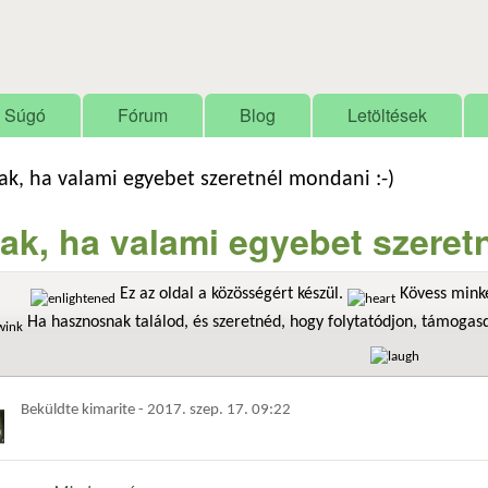
Ugrás a tartalomra
Súgó
Fórum
Blog
Letöltések
ak, ha valami egyebet szeretnél mondani :-)
ak, ha valami egyebet szeretn
Ez az oldal a közösségért készül.
Kövess minke
Ha hasznosnak találod, és szeretnéd, hogy folytatódjon, támoga
Beküldte
kimarite
-
2017. szep. 17. 09:22