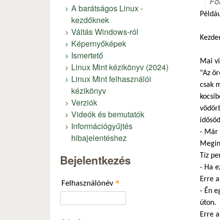
Fó
A barátságos Linux -
Példáu
kezdőknek
Váltás Windows-ról
Kezde
Képernyőképek
Ismertető
Mai vi
Linux Mint kézikönyv (2024)
"Az ör
Linux Mint felhasználói
csak m
kézikönyv
kocsib
Verziók
vödörb
Videók és bemutatók
idősöd
Információgyűjtés
- Már 
hibajelentéshez
Megind
Tíz pe
Bejelentkezés
- Ha e
Erre a
*
Felhasználónév
- Én e
úton.
Erre a