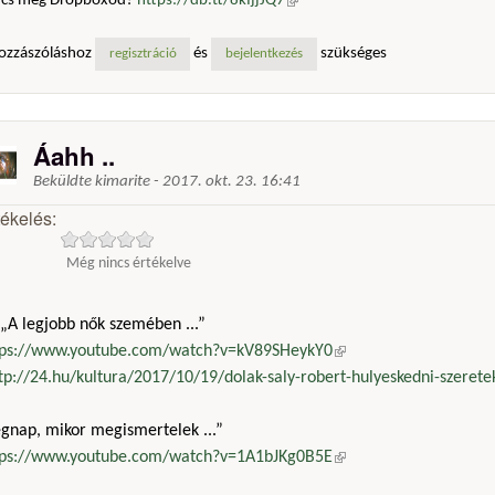
ncs még Dropboxod?
https://db.tt/8kIjjJQ7
(külső hivatkozás)
ozzászóláshoz
és
szükséges
regisztráció
bejelentkezés
Áahh ..
Beküldte
kimarite
-
2017. okt. 23. 16:41
tékelés:
Még nincs értékelve
„A legjobb nők szemében ...”
tps://www.youtube.com/watch?v=kV89SHeykY0
(külső hivatkozás)
tp://24.hu/kultura/2017/10/19/dolak-saly-robert-hulyeskedni-szeretek
egnap, mikor megismertelek ...”
tps://www.youtube.com/watch?v=1A1bJKg0B5E
(külső hivatkozás)