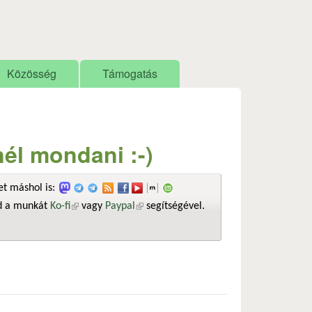
Közösség
Támogatás
él mondani :-)
t máshol is:
sd a munkát
Ko-fi
(külső hivatkozás)
vagy
Paypal
(külső hivatkozás)
segítségével.