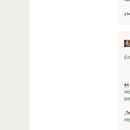
Ni
a h
Ér
#4
ht
(
ht
„T
ht