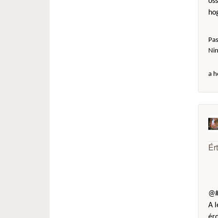
öss
hog
Pas
Ni
a h
Ér
@#
A l
érd