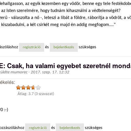
dehallgasson, az egyik kezemben egy vödör, benne egy tele festékdob
, az Isten szerelmére, hogy tudnám kihasználni a védtelenségét?
zerű - válaszolta a nő -, leteszi a libát a földre, ráborítja a vödröt, a 
 kiszabadulni, a két csirkét meg majd én addig megfogom...."
ászóláshoz
és
szükséges
regisztráció
bejelentkezés
E: Csak, ha valami egyebet szeretnél monda
küldte
mumorec
-
2017. szep. 17. 12:32
tékelés:
Átlag:
3.7
(
3
szavazat)
0 :-)
ozzászóláshoz
és
szükséges
regisztráció
bejelentkezés