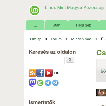
Linux Mint Magyar Közösség
Főmenü
☰
Start
Régi gép
»
»
»
Cs
Címlap
Fórum
Minden más
Jelenlegi hely
Cs
Keresés az oldalon
Keresés
Ismertetők