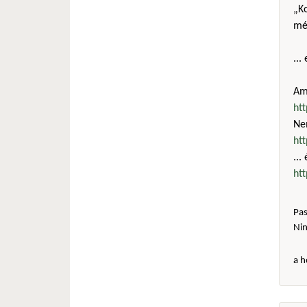
„Ko
még
...
Amú
ht
Ne
ht
...
ht
Pas
Ni
a h