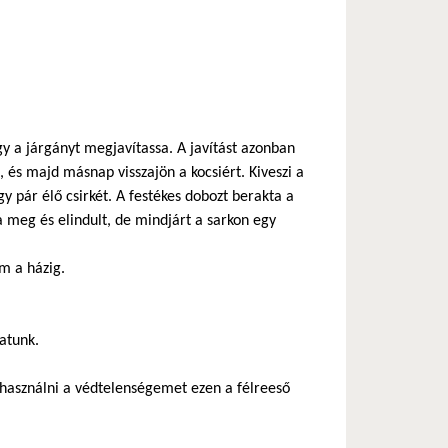
y a járgányt megjavítassa. A javítást azonban
 és majd másnap visszajön a kocsiért. Kiveszi a
gy pár élő csirkét. A festékes dobozt berakta a
a meg és elindult, de mindjárt a sarkon egy
m a házig.
hatunk.
használni a védtelenségemet ezen a félreeső