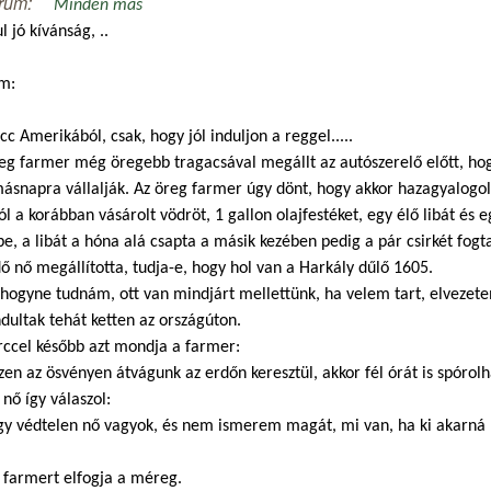
rum:
Minden más
l jó kívánság, ..
m:
cc Amerikából, csak, hogy jól induljon a reggel.....
eg farmer még öregebb tragacsával megállt az autószerelő előtt, hog
ásnapra vállalják. Az öreg farmer úgy dönt, hogy akkor hazagyalogol,
ól a korábban vásárolt vödröt, 1 gallon olajfestéket, egy élő libát és e
e, a libát a hóna alá csapta a másik kezében pedig a pár csirkét fogt
ő nő megállította, tudja-e, hogy hol van a Harkály dűlő 1605.
hogyne tudnám, ott van mindjárt mellettünk, ha velem tart, elvezete
ultak tehát ketten az országúton.
rccel később azt mondja a farmer:
zen az ösvényen átvágunk az erdőn keresztül, akkor fél órát is spórol
 nő így válaszol:
gy védtelen nő vagyok, és nem ismerem magát, mi van, ha ki akarná 
 farmert elfogja a méreg.