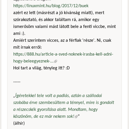
https://linuxmint.hu/blog/2017/12/buek
azért ez lett (másrészt a jó kívánság miatt), mert
szórakoztató, és akkor találtam rá, amikor egy
ismerősöm valami mást látott bele a fenti viccbe, mint
ami :).
Amiért szerintem vicces, az a férfiak 'része'. Ni, csak
mit írnak erről:
https://888.hu/article-a-sved-noknek-irasba-kell-adni-
hogy-beleegyeznek-...
(külső hivatkozás)
Hol tart a világ, tényleg itt? :D
-----
„
Ígéretekkel tele volt a padlás, aztán a szállodai
szobába érve szembesültem a ténnyel, mire is gondolt
a részecskék gyorsítása alatt. Mondtam, hogy
köszönöm, de ez már nekem sok!
(külső hivatkozás)
”
(álhír)