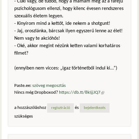
- Cuki vagy, de tudod, hogy a mamám meg az a fafejű
pszichológusom ellenzi, hogy kilenc évesen rendszeres
szexuális életem legyen.
- Kinyírom mind a kettőt, ide nekem a shotgunt!
- Jaj, oroszlánka, bárcsak ilyen egyszerű lenne az élet!
Nem vagy te akcióhős!
- Oké, akkor megint nézünk ketten valami korhatáros
filmet?
(ennyiben nem vicces: „igaz történetből indul ki...”)
Paste.ee:
szöveg megosztás
Nincs még Dropboxod?
https://db.tt/8kIjjJQ7
(külső
hivatkozás)
a hozzászóláshoz
és
regisztráció
bejelentkezés
szükséges