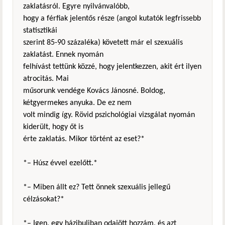
zaklatásról. Egyre nyilvánvalóbb,
hogy a férfiak jelentős része (angol kutatók legfrissebb
statisztikái
szerint 85-90 százaléka) követett már el szexuális
zaklatást. Ennek nyomán
felhívást tettünk közzé, hogy jelentkezzen, akit ért ilyen
atrocitás. Mai
műsorunk vendége Kovács Jánosné. Boldog,
kétgyermekes anyuka. De ez nem
volt mindig így. Rövid pszichológiai vizsgálat nyomán
kiderült, hogy őt is
érte zaklatás. Mikor történt az eset?*
*– Húsz évvel ezelőtt.*
*– Miben állt ez? Tett önnek szexuális jellegű
célzásokat?*
*– Igen, egy házibuliban odajött hozzám, és azt