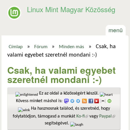
Ugrás a tartalomra
Linux Mint Magyar Közösség
menü
»
»
»
Csak, ha
Címlap
Fórum
Minden más
Jelenlegi hely
valami egyebet szeretnél mondani :-)
Csak, ha valami egyebet
szeretnél mondani :-)
Ez az oldal a közösségért készül.
Kövess minket máshol is:
Ha hasznosnak találod, és szeretnéd, hogy
folytatódjon, támogasd a munkát
Ko-fi
(külső hivatkozás)
vagy
Paypal
(külső
segítségével.
hivatkozá