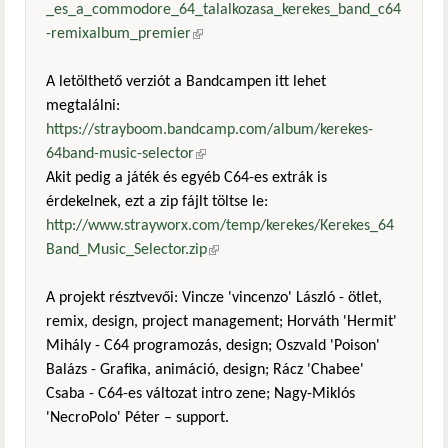
_es_a_commodore_64_talalkozasa_kerekes_band_c64
-remixalbum_premier
(külső hivatkozás)
A letölthető verziót a Bandcampen itt lehet
megtalálni:
https://strayboom.bandcamp.com/album/kerekes-
64band-music-selector
(külső hivatkozás)
Akit pedig a játék és egyéb C64-es extrák is
érdekelnek, ezt a zip fájlt töltse le:
http://www.strayworx.com/temp/kerekes/Kerekes_64
Band_Music_Selector.zip
(külső hivatkozás)
A projekt résztvevői: Vincze 'vincenzo' László - ötlet,
remix, design, project management; Horváth 'Hermit'
Mihály - C64 programozás, design; Oszvald 'Poison'
Balázs - Grafika, animáció, design; Rácz 'Chabee'
Csaba - C64-es változat intro zene; Nagy-Miklós
'NecroPolo' Péter – support.