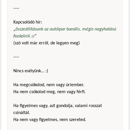
----
Kapcsolódó hír:
„
összeállításunk az autóipar banális, mégis nagyhatású
fiaskóiról.
(külső hivatkozás)
”
(szó volt már erről, de legyen meg)
----
Nincs esélyünk... :)
Ha megcsókolod, nem vagy úriember.
Ha nem csókolod meg, nem vagy férfi.
Ha figyelmes vagy, azt gondolja, valami rosszat
csináltál.
Ha nem vagy figyelmes, nem szereted.