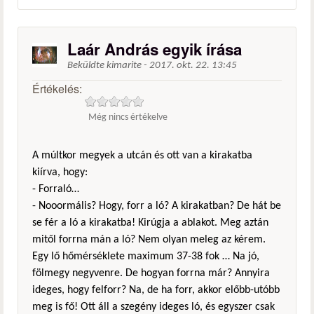
Laár András egyik írása
Beküldte
kimarite
-
2017. okt. 22. 13:45
Értékelés:
Még nincs értékelve
A múltkor megyek a utcán és ott van a kirakatba
kiírva, hogy:
- Forraló…
- Nooormális? Hogy, forr a ló? A kirakatban? De hát be
se fér a ló a kirakatba! Kirúgja a ablakot. Meg aztán
mitől forrna mán a ló? Nem olyan meleg az kérem.
Egy lő hőmérséklete maximum 37-38 fok … Na jó,
fölmegy negyvenre. De hogyan forrna már? Annyira
ideges, hogy felforr? Na, de ha forr, akkor előbb-utóbb
meg is fő! Ott áll a szegény ideges ló, és egyszer csak