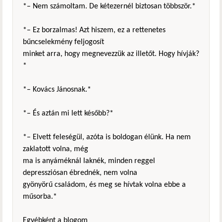
*– Nem számoltam. De kétezernél biztosan többször.*
*– Ez borzalmas! Azt hiszem, ez a rettenetes
bűncselekmény feljogosít
minket arra, hogy megnevezzük az illetőt. Hogy hívják?
*
*– Kovács Jánosnak.*
*– És aztán mi lett később?*
*– Elvett feleségül, azóta is boldogan élünk. Ha nem
zaklatott volna, még
ma is anyáméknál laknék, minden reggel
depressziósan ébrednék, nem volna
gyönyörű családom, és meg se hívtak volna ebbe a
műsorba.*
Egyébként a blogom