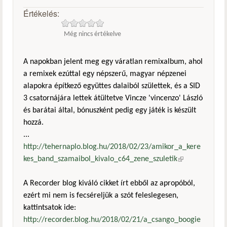
Értékelés:
Még nincs értékelve
A napokban jelent meg egy váratlan remixalbum, ahol
a remixek ezúttal egy népszerű, magyar népzenei
alapokra építkező együttes dalaiból születtek, és a SID
3 csatornájára lettek átültetve Vincze 'vincenzo' László
és barátai által, bónuszként pedig egy játék is készült
hozzá.
...
http://tehernaplo.blog.hu/2018/02/23/amikor_a_kere
kes_band_szamaibol_kivalo_c64_zene_szuletik
(külső
hivatkozás)
A Recorder blog kiváló cikket írt ebből az apropóból,
ezért mi nem is fecséreljük a szót feleslegesen,
kattintsatok ide:
http://recorder.blog.hu/2018/02/21/a_csango_boogie