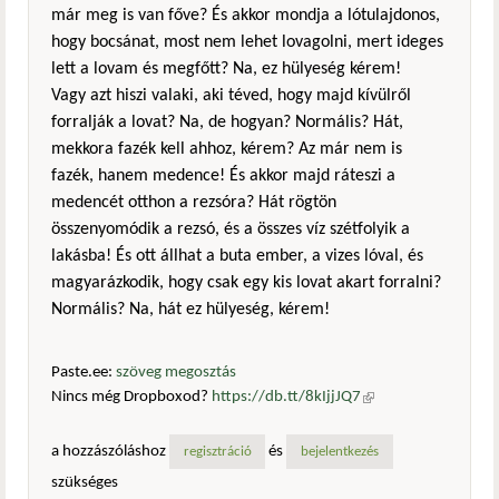
már meg is van főve? És akkor mondja a lótulajdonos,
hogy bocsánat, most nem lehet lovagolni, mert ideges
lett a lovam és megfőtt? Na, ez hülyeség kérem!
Vagy azt hiszi valaki, aki téved, hogy majd kívülről
forralják a lovat? Na, de hogyan? Normális? Hát,
mekkora fazék kell ahhoz, kérem? Az már nem is
fazék, hanem medence! És akkor majd ráteszi a
medencét otthon a rezsóra? Hát rögtön
összenyomódik a rezsó, és a összes víz szétfolyik a
lakásba! És ott állhat a buta ember, a vizes lóval, és
magyarázkodik, hogy csak egy kis lovat akart forralni?
Normális? Na, hát ez hülyeség, kérem!
Paste.ee:
szöveg megosztás
Nincs még Dropboxod?
https://db.tt/8kIjjJQ7
(külső
hivatkozás)
a hozzászóláshoz
és
regisztráció
bejelentkezés
szükséges