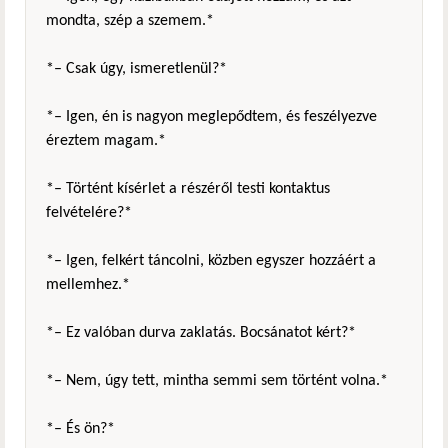
mondta, szép a szemem.*
*– Csak úgy, ismeretlenül?*
*– Igen, én is nagyon meglepődtem, és feszélyezve
éreztem magam.*
*– Történt kísérlet a részéről testi kontaktus
felvételére?*
*– Igen, felkért táncolni, közben egyszer hozzáért a
mellemhez.*
*– Ez valóban durva zaklatás. Bocsánatot kért?*
*– Nem, úgy tett, mintha semmi sem történt volna.*
*– És ön?*