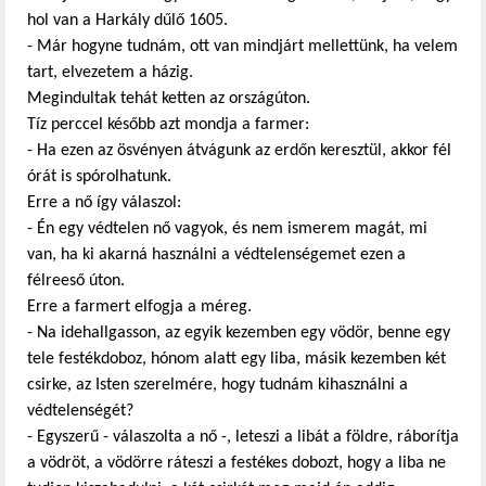
hol van a Harkály dűlő 1605.
- Már hogyne tudnám, ott van mindjárt mellettünk, ha velem
tart, elvezetem a házig.
Megindultak tehát ketten az országúton.
Tíz perccel később azt mondja a farmer:
- Ha ezen az ösvényen átvágunk az erdőn keresztül, akkor fél
órát is spórolhatunk.
Erre a nő így válaszol:
- Én egy védtelen nő vagyok, és nem ismerem magát, mi
van, ha ki akarná használni a védtelenségemet ezen a
félreeső úton.
Erre a farmert elfogja a méreg.
- Na idehallgasson, az egyik kezemben egy vödör, benne egy
tele festékdoboz, hónom alatt egy liba, másik kezemben két
csirke, az Isten szerelmére, hogy tudnám kihasználni a
védtelenségét?
- Egyszerű - válaszolta a nő -, leteszi a libát a földre, ráborítja
a vödröt, a vödörre ráteszi a festékes dobozt, hogy a liba ne