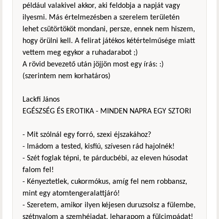
például valakivel akkor, aki feldobja a napját vagy
ilyesmi. Más értelmezésben a szerelem területén
lehet csütörtököt mondani, persze, ennek nem hiszem,
hogy örülni kell. A felirat játékos kétértelműsége miatt
vettem meg egykor a ruhadarabot ;)
A rövid bevezető után jöjjön most egy írás: :)
(szerintem nem korhatáros)
Lackfi János
EGÉSZSÉG ÉS EROTIKA - MINDEN NAPRA EGY SZTORI
- Mit szólnál egy forró, szexi éjszakához?
- Imádom a tested, kisfiú, szívesen rád hajolnék!
- Szét foglak tépni, te párducbébi, az eleven húsodat
falom fel!
- Kényeztetlek, cukormókus, amíg fel nem robbansz,
mint egy atomtengeralattjáró!
- Szeretem, amikor ilyen kéjesen duruzsolsz a fülembe,
szétnyalom a szemhéjadat, leharapom a fülcimpádat!