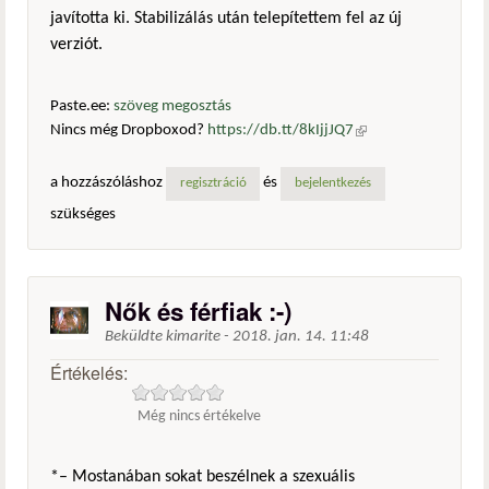
javította ki. Stabilizálás után telepítettem fel az új
verziót.
Paste.ee:
szöveg megosztás
Nincs még Dropboxod?
https://db.tt/8kIjjJQ7
(külső
hivatkozás)
a hozzászóláshoz
és
regisztráció
bejelentkezés
szükséges
Nők és férfiak :-)
Beküldte
kimarite
-
2018. jan. 14. 11:48
Értékelés:
Még nincs értékelve
*– Mostanában sokat beszélnek a szexuális