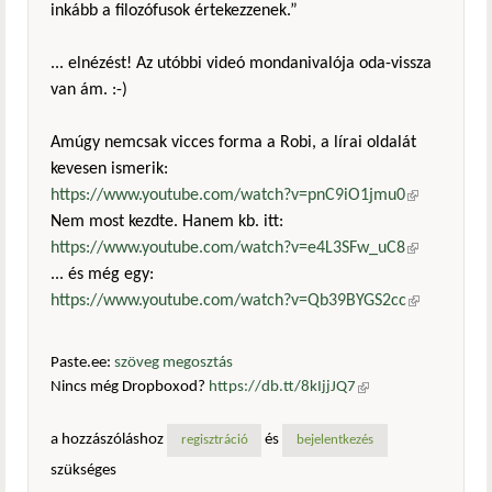
inkább a filozófusok értekezzenek.”
... elnézést! Az utóbbi videó mondanivalója oda-vissza
van ám. :-)
Amúgy nemcsak vicces forma a Robi, a lírai oldalát
kevesen ismerik:
https://www.youtube.com/watch?v=pnC9iO1jmu0
(külső
Nem most kezdte. Hanem kb. itt:
hivatkozás)
https://www.youtube.com/watch?v=e4L3SFw_uC8
(külső
... és még egy:
hivatkozás)
https://www.youtube.com/watch?v=Qb39BYGS2cc
(külső
hivatkozás)
Paste.ee:
szöveg megosztás
Nincs még Dropboxod?
https://db.tt/8kIjjJQ7
(külső
hivatkozás)
a hozzászóláshoz
és
regisztráció
bejelentkezés
szükséges