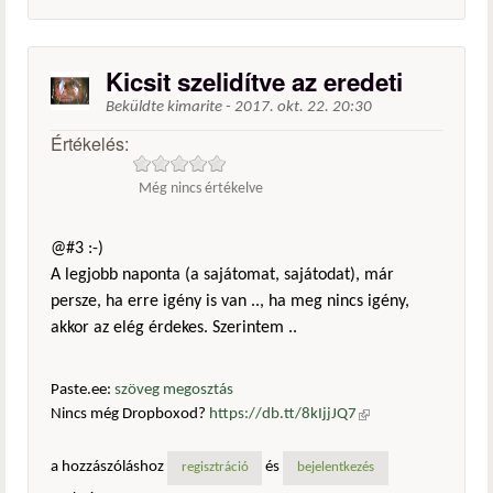
Kicsit szelidítve az eredeti
Beküldte
kimarite
-
2017. okt. 22. 20:30
Értékelés:
Még nincs értékelve
@#3 :-)
A legjobb naponta (a sajátomat, sajátodat), már
persze, ha erre igény is van .., ha meg nincs igény,
akkor az elég érdekes. Szerintem ..
Paste.ee:
szöveg megosztás
Nincs még Dropboxod?
https://db.tt/8kIjjJQ7
(külső
hivatkozás)
a hozzászóláshoz
és
regisztráció
bejelentkezés