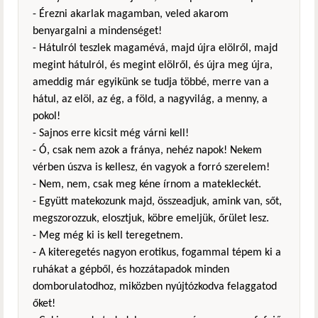
- Érezni akarlak magamban, veled akarom
benyargalni a mindenséget!
- Hátulról teszlek magamévá, majd újra elölről, majd
megint hátulról, és megint elölről, és újra meg újra,
ameddig már egyikünk se tudja többé, merre van a
hátul, az elöl, az ég, a föld, a nagyvilág, a menny, a
pokol!
- Sajnos erre kicsit még várni kell!
- Ó, csak nem azok a fránya, nehéz napok! Nekem
vérben úszva is kellesz, én vagyok a forró szerelem!
- Nem, nem, csak meg kéne írnom a matekleckét.
- Együtt matekozunk majd, összeadjuk, amink van, sőt,
megszorozzuk, elosztjuk, köbre emeljük, őrület lesz.
- Meg még ki is kell teregetnem.
- A kiteregetés nagyon erotikus, fogammal tépem ki a
ruhákat a gépből, és hozzátapadok minden
domborulatodhoz, miközben nyújtózkodva felaggatod
őket!