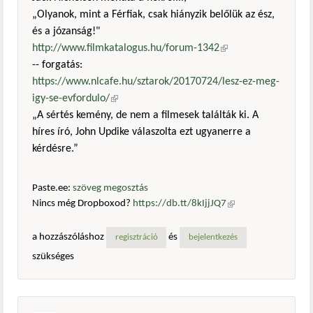
„Olyanok, mint a Férfiak, csak hiányzik belőlük az ész,
és a józanság!"
http://www.filmkatalogus.hu/forum-1342
(külső
-- forgatás:
hivatkozás)
https://www.nlcafe.hu/sztarok/20170724/lesz-ez-meg-
igy-se-evfordulo/
(külső hivatkozás)
„A sértés kemény, de nem a filmesek találták ki. A
híres író, John Updike válaszolta ezt ugyanerre a
kérdésre.”
Paste.ee:
szöveg megosztás
Nincs még Dropboxod?
https://db.tt/8kIjjJQ7
(külső
hivatkozás)
a hozzászóláshoz
és
regisztráció
bejelentkezés
szükséges