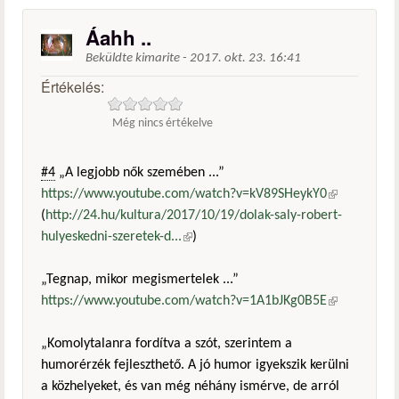
Áahh ..
Beküldte
kimarite
-
2017. okt. 23. 16:41
Értékelés:
Még nincs értékelve
#4
„A legjobb nők szemében ...”
https://www.youtube.com/watch?v=kV89SHeykY0
(külső
(
http://24.hu/kultura/2017/10/19/dolak-saly-robert-
hivatkozás)
hulyeskedni-szeretek-d...
(külső hivatkozás)
)
„Tegnap, mikor megismertelek ...”
https://www.youtube.com/watch?v=1A1bJKg0B5E
(külső
hivatkozás)
„Komolytalanra fordítva a szót, szerintem a
humorérzék fejleszthető. A jó humor igyekszik kerülni
a közhelyeket, és van még néhány ismérve, de arról