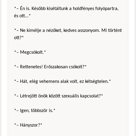
*– Én is. Később kisétáltunk a holdfényes folyópartra,
és ott...*
*– Ne kímélje a nézőket, kedves asszonyom. Mi történt
ott?*
*– Megcsókolt.*
*– Rettenetes! Erőszakosan csókolt?*
*– Hát, elég vehemens alak volt, ez kétségtelen.*
*– Létrejött önök között szexuális kapcsolat?*
*– Igen, többször is.*
*– Hányszor?*