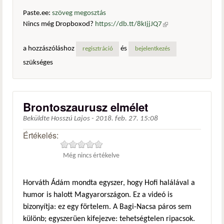
Paste.ee:
szöveg megosztás
Nincs még Dropboxod?
https://db.tt/8kIjjJQ7
(külső
hivatkozás)
a hozzászóláshoz
és
regisztráció
bejelentkezés
szükséges
Brontoszaurusz elmélet
Beküldte
Hosszú Lajos
-
2018. feb. 27. 15:08
Értékelés:
Még nincs értékelve
Horváth Ádám mondta egyszer, hogy Hofi halálával a
humor is halott Magyarországon. Ez a videó is
bizonyítja: ez egy förtelem. A Bagi-Nacsa páros sem
különb; egyszerüen kifejezve: tehetségtelen ripacsok.