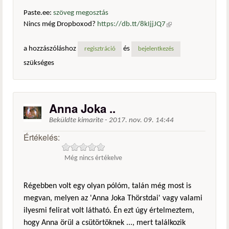
Paste.ee:
szöveg megosztás
Nincs még Dropboxod?
https://db.tt/8kIjjJQ7
(külső
hivatkozás)
a hozzászóláshoz
és
regisztráció
bejelentkezés
szükséges
Anna Joka ..
Beküldte
kimarite
-
2017. nov. 09. 14:44
Értékelés:
Még nincs értékelve
Régebben volt egy olyan pólóm, talán még most is
megvan, melyen az 'Anna Joka Thörstdai' vagy valami
ilyesmi felirat volt látható. Én ezt úgy értelmeztem,
hogy Anna örül a csütörtöknek ..., mert találkozik