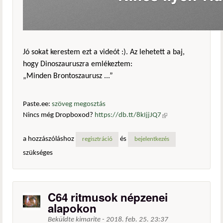
Jó sokat kerestem ezt a videót :). Az lehetett a baj,
hogy Dinoszauruszra emlékeztem:
„Minden Brontoszaurusz ...”
Paste.ee:
szöveg megosztás
Nincs még Dropboxod?
https://db.tt/8kIjjJQ7
(külső
hivatkozás)
a hozzászóláshoz
és
regisztráció
bejelentkezés
szükséges
C64 ritmusok népzenei
alapokon
Beküldte
kimarite
-
2018. feb. 25. 23:37