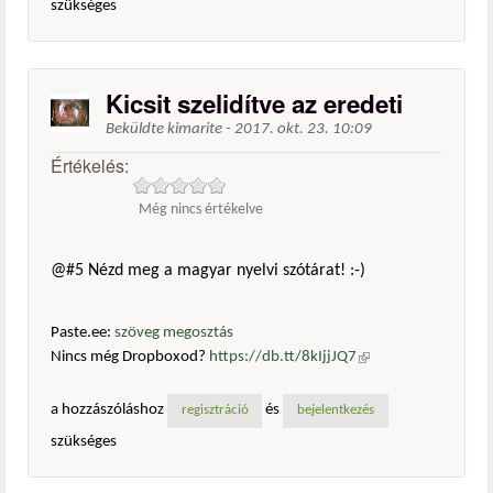
szükséges
Kicsit szelidítve az eredeti
Beküldte
kimarite
-
2017. okt. 23. 10:09
Értékelés:
Még nincs értékelve
@#5 Nézd meg a magyar nyelvi szótárat! :-)
Paste.ee:
szöveg megosztás
Nincs még Dropboxod?
https://db.tt/8kIjjJQ7
(külső
hivatkozás)
a hozzászóláshoz
és
regisztráció
bejelentkezés
szükséges