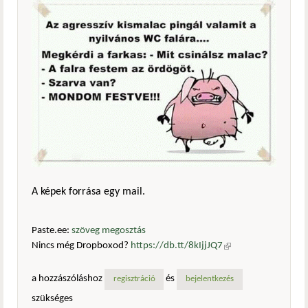
A képek forrása egy mail.
Paste.ee:
szöveg megosztás
Nincs még Dropboxod?
https://db.tt/8kIjjJQ7
(külső
hivatkozás)
a hozzászóláshoz
és
regisztráció
bejelentkezés
szükséges