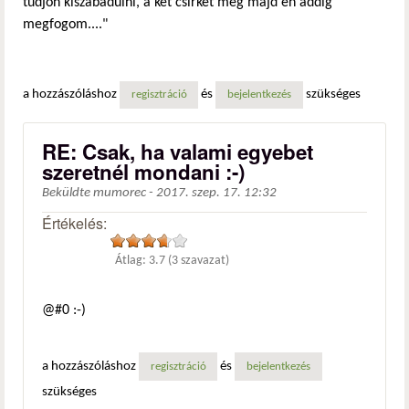
tudjon kiszabadulni, a két csirkét meg majd én addig
megfogom...."
a hozzászóláshoz
és
szükséges
regisztráció
bejelentkezés
RE: Csak, ha valami egyebet
szeretnél mondani :-)
Beküldte
mumorec
-
2017. szep. 17. 12:32
Értékelés:
Átlag:
3.7
(
3
szavazat)
@#0 :-)
a hozzászóláshoz
és
regisztráció
bejelentkezés
szükséges