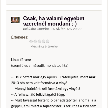
Csak, ha valami egyebet
szeretnél mondani :-)
Beküldte
kimarite
-
2018. jan. 09. 23:23
Értékelés:
Még nincs értékelve
Linux fórum:
(szemfüles a második mondatot írta)
-- De kinézett már egy áprilisi újratelepítés, mert
már
2013 óta nem volt formázva a vinyó.
-- Mennyi időnként kell formázni egy vinyót?
-- A felhasználó lelkivilágától függ.
-- Múlt tavasszal történt jó pár adatátviteli anomália a
géppel, ami miatt a fájlrendszer is sérült és a fsck sem