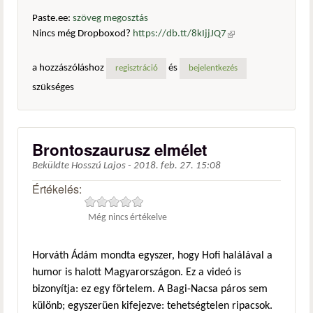
Paste.ee:
szöveg megosztás
Nincs még Dropboxod?
https://db.tt/8kIjjJQ7
(külső
hivatkozás)
a hozzászóláshoz
és
regisztráció
bejelentkezés
szükséges
Brontoszaurusz elmélet
Beküldte
Hosszú Lajos
-
2018. feb. 27. 15:08
Értékelés:
Még nincs értékelve
Horváth Ádám mondta egyszer, hogy Hofi halálával a
humor is halott Magyarországon. Ez a videó is
bizonyítja: ez egy förtelem. A Bagi-Nacsa páros sem
különb; egyszerüen kifejezve: tehetségtelen ripacsok.