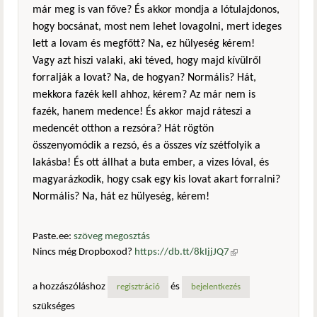
már meg is van főve? És akkor mondja a lótulajdonos,
hogy bocsánat, most nem lehet lovagolni, mert ideges
lett a lovam és megfőtt? Na, ez hülyeség kérem!
Vagy azt hiszi valaki, aki téved, hogy majd kívülről
forralják a lovat? Na, de hogyan? Normális? Hát,
mekkora fazék kell ahhoz, kérem? Az már nem is
fazék, hanem medence! És akkor majd ráteszi a
medencét otthon a rezsóra? Hát rögtön
összenyomódik a rezsó, és a összes víz szétfolyik a
lakásba! És ott állhat a buta ember, a vizes lóval, és
magyarázkodik, hogy csak egy kis lovat akart forralni?
Normális? Na, hát ez hülyeség, kérem!
Paste.ee:
szöveg megosztás
Nincs még Dropboxod?
https://db.tt/8kIjjJQ7
(külső
hivatkozás)
a hozzászóláshoz
és
regisztráció
bejelentkezés
szükséges