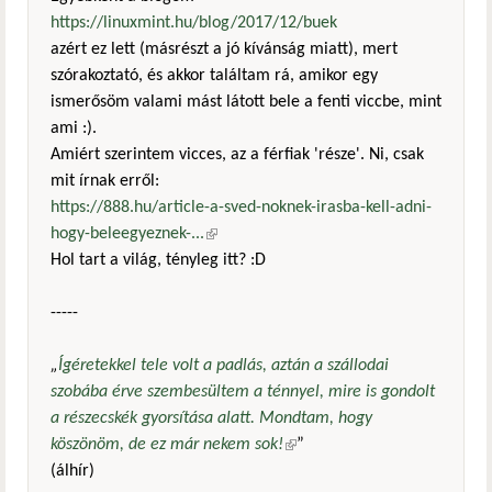
https://linuxmint.hu/blog/2017/12/buek
azért ez lett (másrészt a jó kívánság miatt), mert
szórakoztató, és akkor találtam rá, amikor egy
ismerősöm valami mást látott bele a fenti viccbe, mint
ami :).
Amiért szerintem vicces, az a férfiak 'része'. Ni, csak
mit írnak erről:
https://888.hu/article-a-sved-noknek-irasba-kell-adni-
hogy-beleegyeznek-...
(külső hivatkozás)
Hol tart a világ, tényleg itt? :D
-----
„
Ígéretekkel tele volt a padlás, aztán a szállodai
szobába érve szembesültem a ténnyel, mire is gondolt
a részecskék gyorsítása alatt. Mondtam, hogy
köszönöm, de ez már nekem sok!
(külső hivatkozás)
”
(álhír)