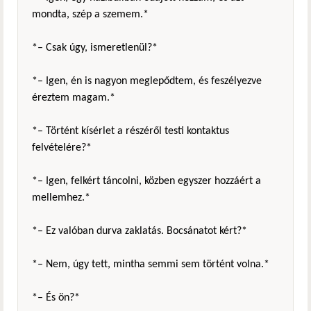
mondta, szép a szemem.*
*– Csak úgy, ismeretlenül?*
*– Igen, én is nagyon meglepődtem, és feszélyezve
éreztem magam.*
*– Történt kísérlet a részéről testi kontaktus
felvételére?*
*– Igen, felkért táncolni, közben egyszer hozzáért a
mellemhez.*
*– Ez valóban durva zaklatás. Bocsánatot kért?*
*– Nem, úgy tett, mintha semmi sem történt volna.*
*– És ön?*