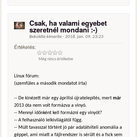
Csak, ha valami egyebet
szeretnél mondani :-)
Beküldte
kimarite
-
2018. jan. 09. 23:23
Értékelés:
Még nincs értékelve
Linux fórum:
(szemfüles a második mondatot írta)
-- De kinézett már egy áprilisi újratelepítés, mert
már
2013 óta nem volt formázva a vinyó.
-- Mennyi időnként kell formázni egy vinyót?
-- A felhasználó lelkivilágától függ.
-- Múlt tavasszal történt jó pár adatátviteli anomália a
géppel, ami miatt a fájlrendszer is sérült és a fsck sem