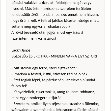
például valakivel akkor, aki feldobja a napját vagy
ilyesmi. Más értelmezésben a szerelem területén
lehet csütörtököt mondani, persze, ennek nem hiszem,
hogy örülni kell. A felirat játékos kétértelműsége miatt
vettem meg egykor a ruhadarabot ;)
A rövid bevezető után jöjjön most egy írás: :)
(szerintem nem korhatáros)
Lackfi János
EGÉSZSÉG ÉS EROTIKA - MINDEN NAPRA EGY SZTORI
- Mit szólnál egy forró, szexi éjszakához?
- Imádom a tested, kisfiú, szívesen rád hajolnék!
- Szét foglak tépni, te párducbébi, az eleven húsodat
falom fel!
- Kényeztetlek, cukormókus, amíg fel nem robbansz,
mint egy atomtengeralattjáró!
- Szeretem, amikor ilyen kéjesen duruzsolsz a fülembe,
szétnyalom a szemhéjadat, leharapom a fülcimpádat!