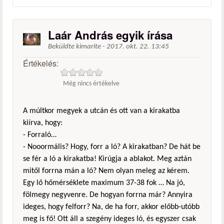
Laár András egyik írása
Beküldte
kimarite
-
2017. okt. 22. 13:45
Értékelés:
Még nincs értékelve
A múltkor megyek a utcán és ott van a kirakatba
kiírva, hogy:
- Forraló…
- Nooormális? Hogy, forr a ló? A kirakatban? De hát be
se fér a ló a kirakatba! Kirúgja a ablakot. Meg aztán
mitől forrna mán a ló? Nem olyan meleg az kérem.
Egy lő hőmérséklete maximum 37-38 fok … Na jó,
fölmegy negyvenre. De hogyan forrna már? Annyira
ideges, hogy felforr? Na, de ha forr, akkor előbb-utóbb
meg is fő! Ott áll a szegény ideges ló, és egyszer csak