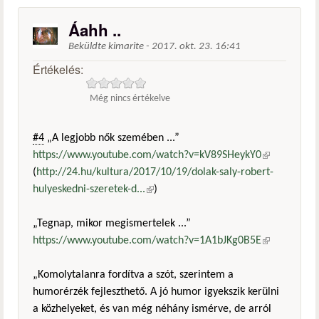
Áahh ..
Beküldte
kimarite
-
2017. okt. 23. 16:41
Értékelés:
Még nincs értékelve
#4
„A legjobb nők szemében ...”
https://www.youtube.com/watch?v=kV89SHeykY0
(külső
(
http://24.hu/kultura/2017/10/19/dolak-saly-robert-
hivatkozás)
hulyeskedni-szeretek-d...
(külső hivatkozás)
)
„Tegnap, mikor megismertelek ...”
https://www.youtube.com/watch?v=1A1bJKg0B5E
(külső
hivatkozás)
„Komolytalanra fordítva a szót, szerintem a
humorérzék fejleszthető. A jó humor igyekszik kerülni
a közhelyeket, és van még néhány ismérve, de arról