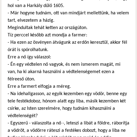
hol van a Harkály dűlő 1605.
- Már hogyne tudnám, ott van mindjárt mellettünk, ha velem
tart, elvezetem a házig.
Megindultak tehát ketten az országúton.
Tíz perccel később azt mondja a farmer:
- Ha ezen az ösvényen átvágunk az erdőn keresztül, akkor fél
órát is spórolhatunk.
Erre a nő így válaszol:
- Én egy védtelen nő vagyok, és nem ismerem magát, mi
van, ha ki akarná használni a védtelenségemet ezen a
félreeső úton.
Erre a farmert elfogja a méreg.
- Na idehallgasson, az egyik kezemben egy vödör, benne egy
tele festékdoboz, hónom alatt egy liba, másik kezemben két
csirke, az Isten szerelmére, hogy tudnám kihasználni a
védtelenségét?
- Egyszerű - válaszolta a nő -, leteszi a libát a földre, ráborítja
a vödröt, a vödörre ráteszi a festékes dobozt, hogy a liba ne