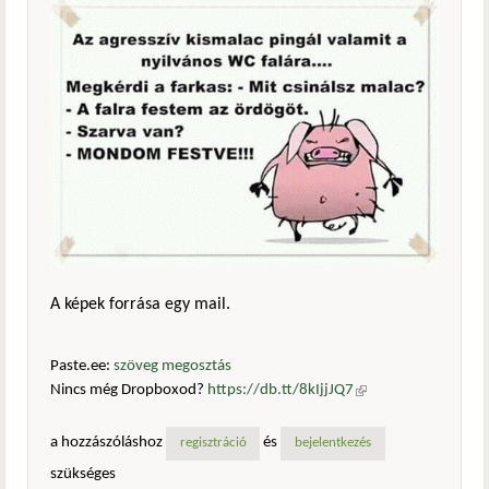
A képek forrása egy mail.
Paste.ee:
szöveg megosztás
Nincs még Dropboxod?
https://db.tt/8kIjjJQ7
(külső
hivatkozás)
a hozzászóláshoz
és
regisztráció
bejelentkezés
szükséges