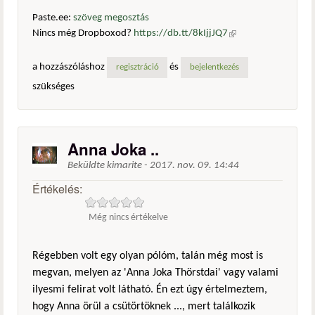
Paste.ee:
szöveg megosztás
Nincs még Dropboxod?
https://db.tt/8kIjjJQ7
(külső
hivatkozás)
a hozzászóláshoz
és
regisztráció
bejelentkezés
szükséges
Anna Joka ..
Beküldte
kimarite
-
2017. nov. 09. 14:44
Értékelés:
Még nincs értékelve
Régebben volt egy olyan pólóm, talán még most is
megvan, melyen az 'Anna Joka Thörstdai' vagy valami
ilyesmi felirat volt látható. Én ezt úgy értelmeztem,
hogy Anna örül a csütörtöknek ..., mert találkozik