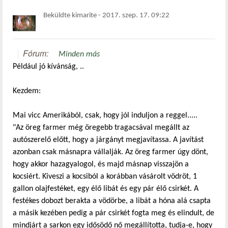
Beküldte
kimarite
-
2017. szep. 17. 09:22
Fórum:
Minden más
Például jó kívánság, ..
Kezdem:
Mai vicc Amerikából, csak, hogy jól induljon a reggel.....
"Az öreg farmer még öregebb tragacsával megállt az
autószerelő előtt, hogy a járgányt megjavítassa. A javítást
azonban csak másnapra vállalják. Az öreg farmer úgy dönt,
hogy akkor hazagyalogol, és majd másnap visszajön a
kocsiért. Kiveszi a kocsiból a korábban vásárolt vödröt, 1
gallon olajfestéket, egy élő libát és egy pár élő csirkét. A
festékes dobozt berakta a vödörbe, a libát a hóna alá csapta
a másik kezében pedig a pár csirkét fogta meg és elindult, de
mindjárt a sarkon egy idősödő nő megállította, tudja-e, hogy