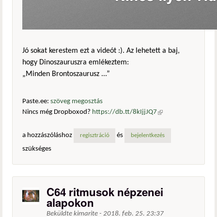
Jó sokat kerestem ezt a videót :). Az lehetett a baj,
hogy Dinoszauruszra emlékeztem:
„Minden Brontoszaurusz ...”
Paste.ee:
szöveg megosztás
Nincs még Dropboxod?
https://db.tt/8kIjjJQ7
(külső
hivatkozás)
a hozzászóláshoz
és
regisztráció
bejelentkezés
szükséges
C64 ritmusok népzenei
alapokon
Beküldte
kimarite
-
2018. feb. 25. 23:37