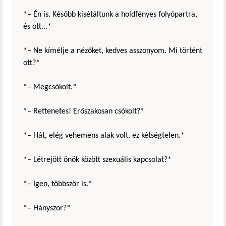
*– Én is. Később kisétáltunk a holdfényes folyópartra,
és ott...*
*– Ne kímélje a nézőket, kedves asszonyom. Mi történt
ott?*
*– Megcsókolt.*
*– Rettenetes! Erőszakosan csókolt?*
*– Hát, elég vehemens alak volt, ez kétségtelen.*
*– Létrejött önök között szexuális kapcsolat?*
*– Igen, többször is.*
*– Hányszor?*