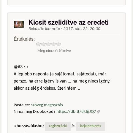
Kicsit szelidítve az eredeti
Beküldte
kimarite
-
2017. okt. 22. 20:30
Értékelés:
Még nincs értékelve
@#3 :-)
A legjobb naponta (a sajátomat, sajátodat), már
persze, ha erre igény is van .., ha meg nincs igény,
akkor az elég érdekes. Szerintem ..
Paste.ee:
szöveg megosztás
Nincs még Dropboxod?
https://db.tt/8kIjjJQ7
(külső
hivatkozás)
a hozzászóláshoz
és
regisztráció
bejelentkezés