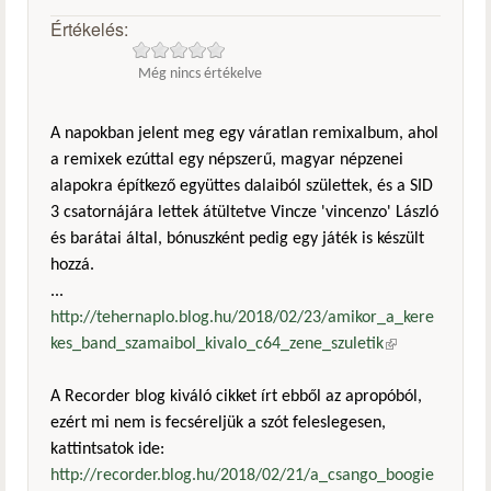
Értékelés:
Még nincs értékelve
A napokban jelent meg egy váratlan remixalbum, ahol
a remixek ezúttal egy népszerű, magyar népzenei
alapokra építkező együttes dalaiból születtek, és a SID
3 csatornájára lettek átültetve Vincze 'vincenzo' László
és barátai által, bónuszként pedig egy játék is készült
hozzá.
...
http://tehernaplo.blog.hu/2018/02/23/amikor_a_kere
kes_band_szamaibol_kivalo_c64_zene_szuletik
(külső
hivatkozás)
A Recorder blog kiváló cikket írt ebből az apropóból,
ezért mi nem is fecséreljük a szót feleslegesen,
kattintsatok ide:
http://recorder.blog.hu/2018/02/21/a_csango_boogie