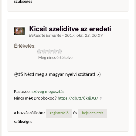
szükséges
Kicsit szelidítve az eredeti
Beküldte
kimarite
-
2017. okt. 23. 10:09
Értékelés:
Még nincs értékelve
@#5 Nézd meg a magyar nyelvi szótárat! :-)
Paste.ee:
szöveg megosztás
Nincs még Dropboxod?
https://db.tt/8kIjjJQ7
(külső
hivatkozás)
a hozzászóláshoz
és
regisztráció
bejelentkezés
szükséges