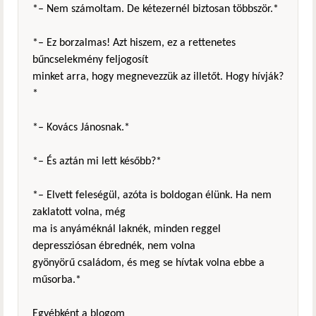
*– Nem számoltam. De kétezernél biztosan többször.*
*– Ez borzalmas! Azt hiszem, ez a rettenetes
bűncselekmény feljogosít
minket arra, hogy megnevezzük az illetőt. Hogy hívják?
*
*– Kovács Jánosnak.*
*– És aztán mi lett később?*
*– Elvett feleségül, azóta is boldogan élünk. Ha nem
zaklatott volna, még
ma is anyáméknál laknék, minden reggel
depressziósan ébrednék, nem volna
gyönyörű családom, és meg se hívtak volna ebbe a
műsorba.*
Egyébként a blogom