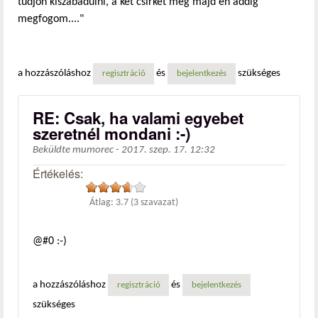
tudjon kiszabadulni, a két csirkét meg majd én addig
megfogom...."
a hozzászóláshoz
és
szükséges
regisztráció
bejelentkezés
RE: Csak, ha valami egyebet
szeretnél mondani :-)
Beküldte
mumorec
-
2017. szep. 17. 12:32
Értékelés:
Átlag:
3.7
(
3
szavazat)
@#0 :-)
a hozzászóláshoz
és
regisztráció
bejelentkezés
szükséges