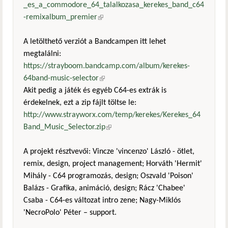
_es_a_commodore_64_talalkozasa_kerekes_band_c64
-remixalbum_premier
(külső hivatkozás)
A letölthető verziót a Bandcampen itt lehet
megtalálni:
https://strayboom.bandcamp.com/album/kerekes-
64band-music-selector
(külső hivatkozás)
Akit pedig a játék és egyéb C64-es extrák is
érdekelnek, ezt a zip fájlt töltse le:
http://www.strayworx.com/temp/kerekes/Kerekes_64
Band_Music_Selector.zip
(külső hivatkozás)
A projekt résztvevői: Vincze 'vincenzo' László - ötlet,
remix, design, project management; Horváth 'Hermit'
Mihály - C64 programozás, design; Oszvald 'Poison'
Balázs - Grafika, animáció, design; Rácz 'Chabee'
Csaba - C64-es változat intro zene; Nagy-Miklós
'NecroPolo' Péter – support.