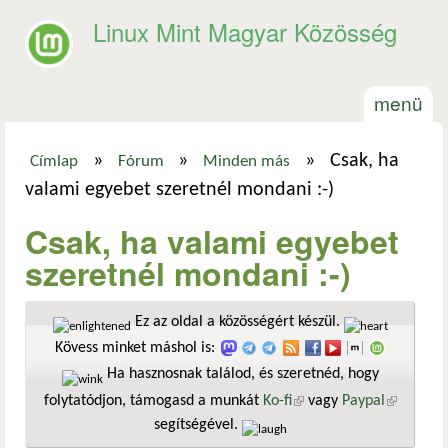
Ugrás a tartalomra
Linux Mint Magyar Közösség
menü
»
»
»
Csak, ha
Címlap
Fórum
Minden más
Jelenlegi hely
valami egyebet szeretnél mondani :-)
Csak, ha valami egyebet
szeretnél mondani :-)
Ez az oldal a közösségért készül.
Kövess minket máshol is:
Ha hasznosnak találod, és szeretnéd, hogy
folytatódjon, támogasd a munkát
Ko-fi
(külső hivatkozás)
vagy
Paypal
(külső
segítségével.
hivatkozá