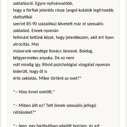
zaklatásról. Egyre nyilvánvalóbb,
hogy a férfiak jelentős része (angol kutatók legfrissebb
statisztikái
szerint 85-90 százaléka) követett már el szexuális
zaklatást. Ennek nyomán
felhívást tettünk közzé, hogy jelentkezzen, akit ért ilyen
atrocitás. Mai
műsorunk vendége Kovács Jánosné. Boldog,
kétgyermekes anyuka. De ez nem
volt mindig így. Rövid pszichológiai vizsgálat nyomán
kiderült, hogy őt is
érte zaklatás. Mikor történt az eset?*
*– Húsz évvel ezelőtt.*
*– Miben állt ez? Tett önnek szexuális jellegű
célzásokat?*
*– Igen, egy házibuliban odajött hozzám, és azt