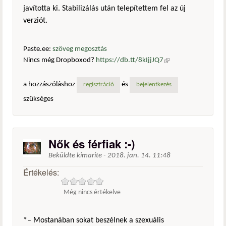
javította ki. Stabilizálás után telepítettem fel az új
verziót.
Paste.ee:
szöveg megosztás
Nincs még Dropboxod?
https://db.tt/8kIjjJQ7
(külső
hivatkozás)
a hozzászóláshoz
és
regisztráció
bejelentkezés
szükséges
Nők és férfiak :-)
Beküldte
kimarite
-
2018. jan. 14. 11:48
Értékelés:
Még nincs értékelve
*– Mostanában sokat beszélnek a szexuális