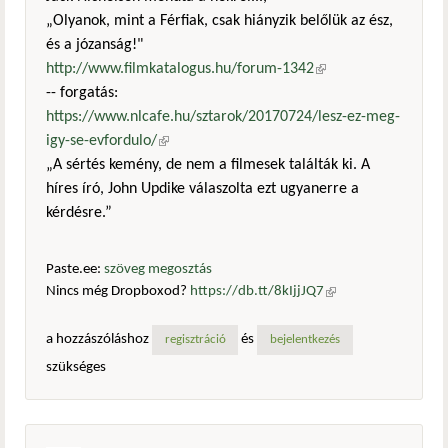
„Olyanok, mint a Férfiak, csak hiányzik belőlük az ész,
és a józanság!"
http://www.filmkatalogus.hu/forum-1342
(külső
-- forgatás:
hivatkozás)
https://www.nlcafe.hu/sztarok/20170724/lesz-ez-meg-
igy-se-evfordulo/
(külső hivatkozás)
„A sértés kemény, de nem a filmesek találták ki. A
híres író, John Updike válaszolta ezt ugyanerre a
kérdésre.”
Paste.ee:
szöveg megosztás
Nincs még Dropboxod?
https://db.tt/8kIjjJQ7
(külső
hivatkozás)
a hozzászóláshoz
és
regisztráció
bejelentkezés
szükséges