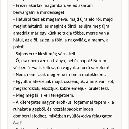
- Érezni akarlak magamban, veled akarom
benyargalni a mindenséget!
- Hátulról teszlek magamévá, majd újra elölről, majd
megint hátulról, és megint elölről, és újra meg újra,
ameddig már egyikünk se tudja többé, merre van a
hátul, az elöl, az ég, a föld, a nagyvilág, a menny, a
pokol!
- Sajnos erre kicsit még várni kell!
- Ó, csak nem azok a fránya, nehéz napok! Nekem
vérben úszva is kellesz, én vagyok a forró szerelem!
- Nem, nem, csak meg kéne írnom a matekleckét.
- Együtt matekozunk majd, összeadjuk, amink van, sőt,
megszorozzuk, elosztjuk, köbre emeljük, őrület lesz.
- Meg még ki is kell teregetnem.
- A kiteregetés nagyon erotikus, fogammal tépem ki a
ruhákat a gépből, és hozzátapadok minden
domborulatodhoz, miközben nyújtózkodva felaggatod
őket!