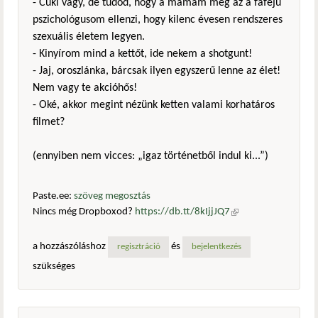
- Cuki vagy, de tudod, hogy a mamám meg az a fafejű
pszichológusom ellenzi, hogy kilenc évesen rendszeres
szexuális életem legyen.
- Kinyírom mind a kettőt, ide nekem a shotgunt!
- Jaj, oroszlánka, bárcsak ilyen egyszerű lenne az élet!
Nem vagy te akcióhős!
- Oké, akkor megint nézünk ketten valami korhatáros
filmet?
(ennyiben nem vicces: „igaz történetből indul ki...”)
Paste.ee:
szöveg megosztás
Nincs még Dropboxod?
https://db.tt/8kIjjJQ7
(külső
hivatkozás)
a hozzászóláshoz
és
regisztráció
bejelentkezés
szükséges