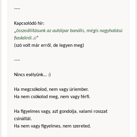
----
Kapcsolódó hír:
„
összeállításunk az autóipar banális, mégis nagyhatású
fiaskóiról.
(külső hivatkozás)
”
(szó volt már erről, de legyen meg)
----
Nincs esélyünk... :)
Ha megcsókolod, nem vagy úriember.
Ha nem csókolod meg, nem vagy férfi.
Ha figyelmes vagy, azt gondolja, valami rosszat
csináltál.
Ha nem vagy figyelmes, nem szereted.