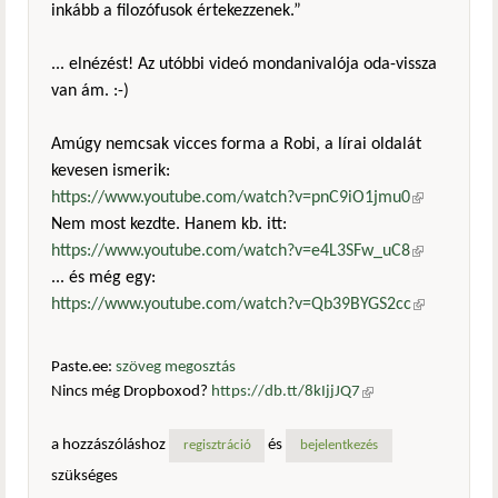
inkább a filozófusok értekezzenek.”
... elnézést! Az utóbbi videó mondanivalója oda-vissza
van ám. :-)
Amúgy nemcsak vicces forma a Robi, a lírai oldalát
kevesen ismerik:
https://www.youtube.com/watch?v=pnC9iO1jmu0
(külső
Nem most kezdte. Hanem kb. itt:
hivatkozás)
https://www.youtube.com/watch?v=e4L3SFw_uC8
(külső
... és még egy:
hivatkozás)
https://www.youtube.com/watch?v=Qb39BYGS2cc
(külső
hivatkozás)
Paste.ee:
szöveg megosztás
Nincs még Dropboxod?
https://db.tt/8kIjjJQ7
(külső
hivatkozás)
a hozzászóláshoz
és
regisztráció
bejelentkezés
szükséges