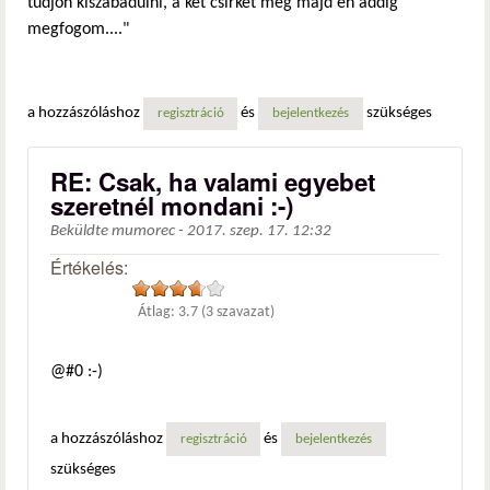
tudjon kiszabadulni, a két csirkét meg majd én addig
megfogom...."
a hozzászóláshoz
és
szükséges
regisztráció
bejelentkezés
RE: Csak, ha valami egyebet
szeretnél mondani :-)
Beküldte
mumorec
-
2017. szep. 17. 12:32
Értékelés:
Átlag:
3.7
(
3
szavazat)
@#0 :-)
a hozzászóláshoz
és
regisztráció
bejelentkezés
szükséges