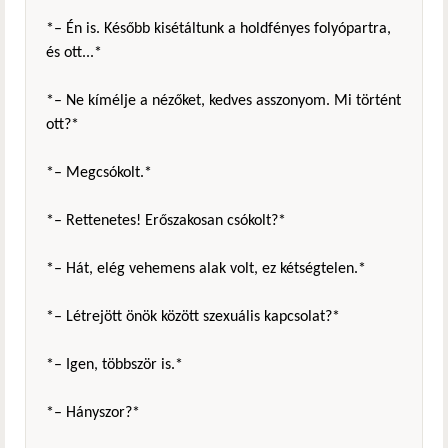
*– Én is. Később kisétáltunk a holdfényes folyópartra,
és ott...*
*– Ne kímélje a nézőket, kedves asszonyom. Mi történt
ott?*
*– Megcsókolt.*
*– Rettenetes! Erőszakosan csókolt?*
*– Hát, elég vehemens alak volt, ez kétségtelen.*
*– Létrejött önök között szexuális kapcsolat?*
*– Igen, többször is.*
*– Hányszor?*