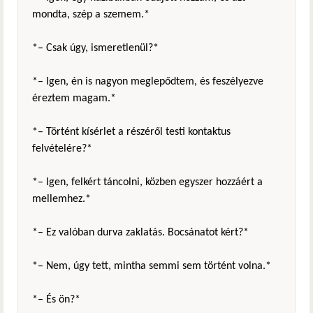
mondta, szép a szemem.*
*– Csak úgy, ismeretlenül?*
*– Igen, én is nagyon meglepődtem, és feszélyezve
éreztem magam.*
*– Történt kísérlet a részéről testi kontaktus
felvételére?*
*– Igen, felkért táncolni, közben egyszer hozzáért a
mellemhez.*
*– Ez valóban durva zaklatás. Bocsánatot kért?*
*– Nem, úgy tett, mintha semmi sem történt volna.*
*– És ön?*