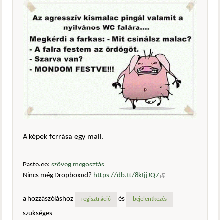
A képek forrása egy mail.
Paste.ee:
szöveg megosztás
Nincs még Dropboxod?
https://db.tt/8kIjjJQ7
(külső
hivatkozás)
a hozzászóláshoz
és
regisztráció
bejelentkezés
szükséges