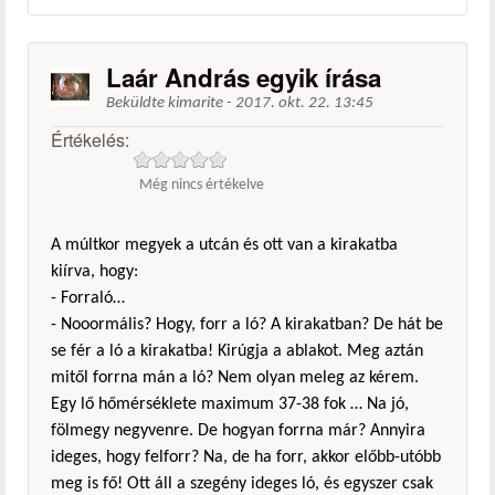
Laár András egyik írása
Beküldte
kimarite
-
2017. okt. 22. 13:45
Értékelés:
Még nincs értékelve
A múltkor megyek a utcán és ott van a kirakatba
kiírva, hogy:
- Forraló…
- Nooormális? Hogy, forr a ló? A kirakatban? De hát be
se fér a ló a kirakatba! Kirúgja a ablakot. Meg aztán
mitől forrna mán a ló? Nem olyan meleg az kérem.
Egy lő hőmérséklete maximum 37-38 fok … Na jó,
fölmegy negyvenre. De hogyan forrna már? Annyira
ideges, hogy felforr? Na, de ha forr, akkor előbb-utóbb
meg is fő! Ott áll a szegény ideges ló, és egyszer csak