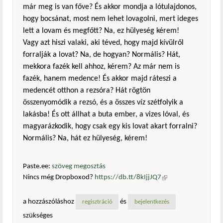
már meg is van főve? És akkor mondja a lótulajdonos,
hogy bocsánat, most nem lehet lovagolni, mert ideges
lett a lovam és megfőtt? Na, ez hülyeség kérem!
Vagy azt hiszi valaki, aki téved, hogy majd kívülről
forralják a lovat? Na, de hogyan? Normális? Hát,
mekkora fazék kell ahhoz, kérem? Az már nem is
fazék, hanem medence! És akkor majd ráteszi a
medencét otthon a rezsóra? Hát rögtön
összenyomódik a rezsó, és a összes víz szétfolyik a
lakásba! És ott állhat a buta ember, a vizes lóval, és
magyarázkodik, hogy csak egy kis lovat akart forralni?
Normális? Na, hát ez hülyeség, kérem!
Paste.ee:
szöveg megosztás
Nincs még Dropboxod?
https://db.tt/8kIjjJQ7
(külső
hivatkozás)
a hozzászóláshoz
és
regisztráció
bejelentkezés
szükséges