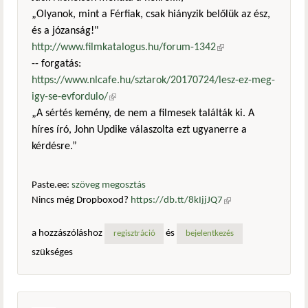
„Olyanok, mint a Férfiak, csak hiányzik belőlük az ész,
és a józanság!"
http://www.filmkatalogus.hu/forum-1342
(külső
-- forgatás:
hivatkozás)
https://www.nlcafe.hu/sztarok/20170724/lesz-ez-meg-
igy-se-evfordulo/
(külső hivatkozás)
„A sértés kemény, de nem a filmesek találták ki. A
híres író, John Updike válaszolta ezt ugyanerre a
kérdésre.”
Paste.ee:
szöveg megosztás
Nincs még Dropboxod?
https://db.tt/8kIjjJQ7
(külső
hivatkozás)
a hozzászóláshoz
és
regisztráció
bejelentkezés
szükséges