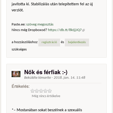
javította ki. Stabilizálás után telepítettem fel az új
verziót.
Paste.ee:
szöveg megosztás
Nincs még Dropboxod?
https://db.tt/8kIjjJQ7
(külső
hivatkozás)
a hozzászóláshoz
és
regisztráció
bejelentkezés
szükséges
Nők és férfiak :-)
Beküldte
kimarite
-
2018. jan. 14. 11:48
Értékelés:
Még nincs értékelve
*– Mostanában sokat beszélnek a szexuális