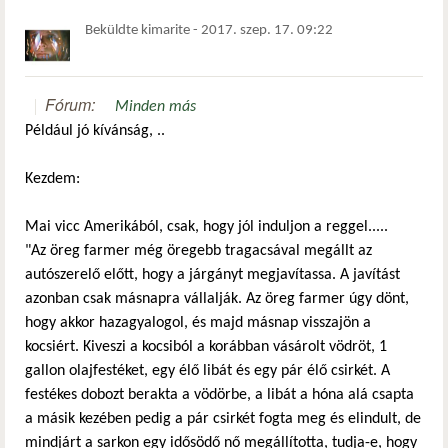
Beküldte
kimarite
-
2017. szep. 17. 09:22
Fórum:
Minden más
Például jó kívánság, ..
Kezdem:
Mai vicc Amerikából, csak, hogy jól induljon a reggel.....
"Az öreg farmer még öregebb tragacsával megállt az
autószerelő előtt, hogy a járgányt megjavítassa. A javítást
azonban csak másnapra vállalják. Az öreg farmer úgy dönt,
hogy akkor hazagyalogol, és majd másnap visszajön a
kocsiért. Kiveszi a kocsiból a korábban vásárolt vödröt, 1
gallon olajfestéket, egy élő libát és egy pár élő csirkét. A
festékes dobozt berakta a vödörbe, a libát a hóna alá csapta
a másik kezében pedig a pár csirkét fogta meg és elindult, de
mindjárt a sarkon egy idősödő nő megállította, tudja-e, hogy