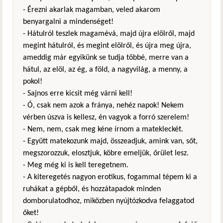
- Érezni akarlak magamban, veled akarom
benyargalni a mindenséget!
- Hátulról teszlek magamévá, majd újra elölről, majd
megint hátulról, és megint elölről, és újra meg újra,
ameddig már egyikünk se tudja többé, merre van a
hátul, az elöl, az ég, a föld, a nagyvilág, a menny, a
pokol!
- Sajnos erre kicsit még várni kell!
- Ó, csak nem azok a fránya, nehéz napok! Nekem
vérben úszva is kellesz, én vagyok a forró szerelem!
- Nem, nem, csak meg kéne írnom a matekleckét.
- Együtt matekozunk majd, összeadjuk, amink van, sőt,
megszorozzuk, elosztjuk, köbre emeljük, őrület lesz.
- Meg még ki is kell teregetnem.
- A kiteregetés nagyon erotikus, fogammal tépem ki a
ruhákat a gépből, és hozzátapadok minden
domborulatodhoz, miközben nyújtózkodva felaggatod
őket!