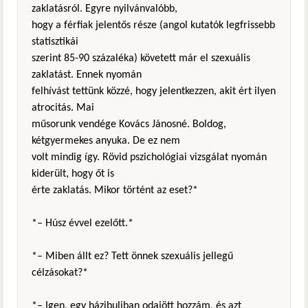
zaklatásról. Egyre nyilvánvalóbb,
hogy a férfiak jelentős része (angol kutatók legfrissebb
statisztikái
szerint 85-90 százaléka) követett már el szexuális
zaklatást. Ennek nyomán
felhívást tettünk közzé, hogy jelentkezzen, akit ért ilyen
atrocitás. Mai
műsorunk vendége Kovács Jánosné. Boldog,
kétgyermekes anyuka. De ez nem
volt mindig így. Rövid pszichológiai vizsgálat nyomán
kiderült, hogy őt is
érte zaklatás. Mikor történt az eset?*
*– Húsz évvel ezelőtt.*
*– Miben állt ez? Tett önnek szexuális jellegű
célzásokat?*
*– Igen, egy házibuliban odajött hozzám, és azt