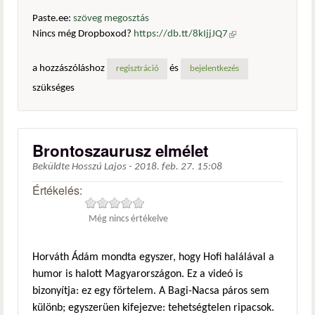
Paste.ee:
szöveg megosztás
Nincs még Dropboxod?
https://db.tt/8kIjjJQ7
(külső
hivatkozás)
a hozzászóláshoz
és
regisztráció
bejelentkezés
szükséges
Brontoszaurusz elmélet
Beküldte
Hosszú Lajos
-
2018. feb. 27. 15:08
Értékelés:
Még nincs értékelve
Horváth Ádám mondta egyszer, hogy Hofi halálával a
humor is halott Magyarországon. Ez a videó is
bizonyítja: ez egy förtelem. A Bagi-Nacsa páros sem
különb; egyszerüen kifejezve: tehetségtelen ripacsok.