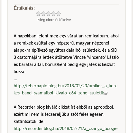
Értékelés:
Még nincs értékelve
A napokban jelent meg egy váratlan remixalbum, ahol
a remixek ezúttal egy népszerű, magyar népzenei
alapokra építkező együttes dalaiból születtek, és a SID
3 csatornájára lettek átültetve Vincze 'vincenzo' László
és barátai által, bónuszként pedig egy játék is készült
hozzá.
...
http://tehernaplo.blog.hu/2018/02/23/amikor_a_kere
kes_band_szamaibol_kivalo_c64_zene_szuletik
(külső
hivatkozás)
A Recorder blog kiváló cikket írt ebből az apropóból,
ezért mi nem is fecséreljük a szót feleslegesen,
kattintsatok ide:
http://recorder.blog.hu/2018/02/21/a_csango_boogie