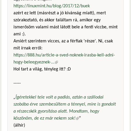
https://linuxmint.hu/blog/2017/12/buek
azért ez lett (másrészt a jó kívánság miatt), mert
szórakoztató, és akkor találtam rá, amikor egy
ismerősöm valami mást látott bele a fenti viccbe, mint
ami :).
Amiért szerintem vicces, az a férfiak 'része'. Ni, csak
mit írnak erről:
https://888.hu/article-a-sved-noknek-irasba-kell-adni-
hogy-beleegyeznek-...
(külső hivatkozás)
Hol tart a világ, tényleg itt? :D
-----
„
Ígéretekkel tele volt a padlás, aztán a szállodai
szobába érve szembesültem a ténnyel, mire is gondolt
a részecskék gyorsítása alatt. Mondtam, hogy
köszönöm, de ez már nekem sok!
(külső hivatkozás)
”
(álhír)