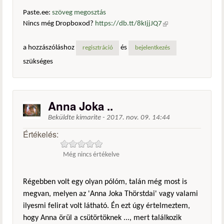
Paste.ee:
szöveg megosztás
Nincs még Dropboxod?
https://db.tt/8kIjjJQ7
(külső
hivatkozás)
a hozzászóláshoz
és
regisztráció
bejelentkezés
szükséges
Anna Joka ..
Beküldte
kimarite
-
2017. nov. 09. 14:44
Értékelés:
Még nincs értékelve
Régebben volt egy olyan pólóm, talán még most is
megvan, melyen az 'Anna Joka Thörstdai' vagy valami
ilyesmi felirat volt látható. Én ezt úgy értelmeztem,
hogy Anna örül a csütörtöknek ..., mert találkozik