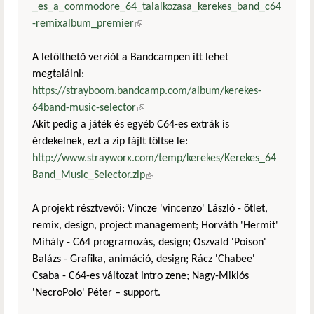
_es_a_commodore_64_talalkozasa_kerekes_band_c64
-remixalbum_premier
(külső hivatkozás)
A letölthető verziót a Bandcampen itt lehet
megtalálni:
https://strayboom.bandcamp.com/album/kerekes-
64band-music-selector
(külső hivatkozás)
Akit pedig a játék és egyéb C64-es extrák is
érdekelnek, ezt a zip fájlt töltse le:
http://www.strayworx.com/temp/kerekes/Kerekes_64
Band_Music_Selector.zip
(külső hivatkozás)
A projekt résztvevői: Vincze 'vincenzo' László - ötlet,
remix, design, project management; Horváth 'Hermit'
Mihály - C64 programozás, design; Oszvald 'Poison'
Balázs - Grafika, animáció, design; Rácz 'Chabee'
Csaba - C64-es változat intro zene; Nagy-Miklós
'NecroPolo' Péter – support.