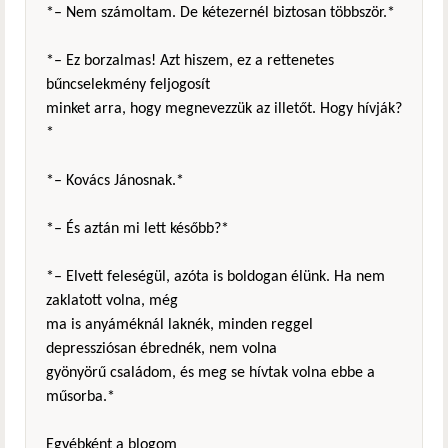
*– Nem számoltam. De kétezernél biztosan többször.*
*– Ez borzalmas! Azt hiszem, ez a rettenetes
bűncselekmény feljogosít
minket arra, hogy megnevezzük az illetőt. Hogy hívják?
*
*– Kovács Jánosnak.*
*– És aztán mi lett később?*
*– Elvett feleségül, azóta is boldogan élünk. Ha nem
zaklatott volna, még
ma is anyáméknál laknék, minden reggel
depressziósan ébrednék, nem volna
gyönyörű családom, és meg se hívtak volna ebbe a
műsorba.*
Egyébként a blogom