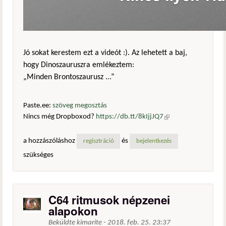
Jó sokat kerestem ezt a videót :). Az lehetett a baj,
hogy Dinoszauruszra emlékeztem:
„Minden Brontoszaurusz ...”
Paste.ee:
szöveg megosztás
Nincs még Dropboxod?
https://db.tt/8kIjjJQ7
(külső
hivatkozás)
a hozzászóláshoz
és
regisztráció
bejelentkezés
szükséges
C64 ritmusok népzenei
alapokon
Beküldte
kimarite
-
2018. feb. 25. 23:37