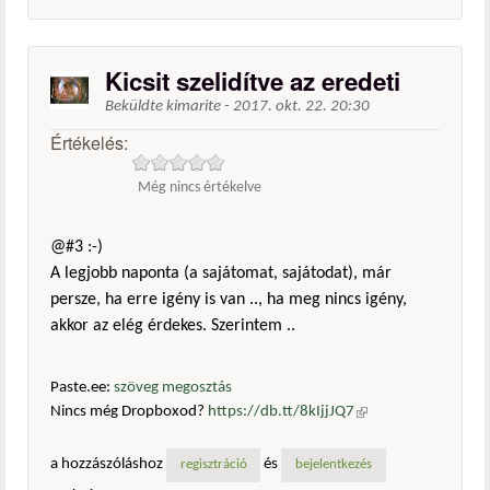
Kicsit szelidítve az eredeti
Beküldte
kimarite
-
2017. okt. 22. 20:30
Értékelés:
Még nincs értékelve
@#3 :-)
A legjobb naponta (a sajátomat, sajátodat), már
persze, ha erre igény is van .., ha meg nincs igény,
akkor az elég érdekes. Szerintem ..
Paste.ee:
szöveg megosztás
Nincs még Dropboxod?
https://db.tt/8kIjjJQ7
(külső
hivatkozás)
a hozzászóláshoz
és
regisztráció
bejelentkezés