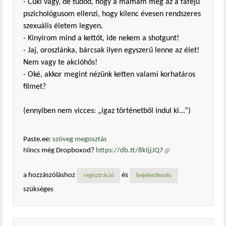
- Cuki vagy, de tudod, hogy a mamám meg az a fafejű
pszichológusom ellenzi, hogy kilenc évesen rendszeres
szexuális életem legyen.
- Kinyírom mind a kettőt, ide nekem a shotgunt!
- Jaj, oroszlánka, bárcsak ilyen egyszerű lenne az élet!
Nem vagy te akcióhős!
- Oké, akkor megint nézünk ketten valami korhatáros
filmet?
(ennyiben nem vicces: „igaz történetből indul ki...”)
Paste.ee:
szöveg megosztás
Nincs még Dropboxod?
https://db.tt/8kIjjJQ7
(külső
hivatkozás)
a hozzászóláshoz
és
regisztráció
bejelentkezés
szükséges