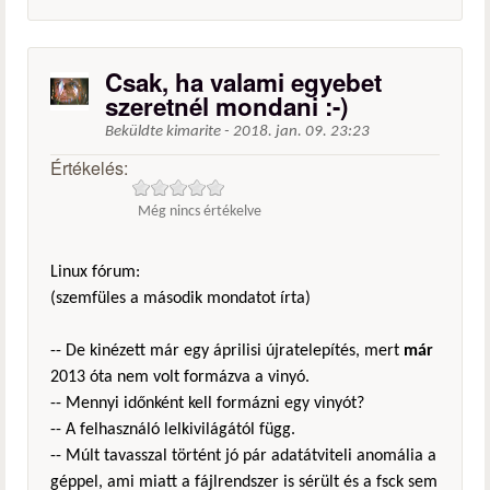
Csak, ha valami egyebet
szeretnél mondani :-)
Beküldte
kimarite
-
2018. jan. 09. 23:23
Értékelés:
Még nincs értékelve
Linux fórum:
(szemfüles a második mondatot írta)
-- De kinézett már egy áprilisi újratelepítés, mert
már
2013 óta nem volt formázva a vinyó.
-- Mennyi időnként kell formázni egy vinyót?
-- A felhasználó lelkivilágától függ.
-- Múlt tavasszal történt jó pár adatátviteli anomália a
géppel, ami miatt a fájlrendszer is sérült és a fsck sem