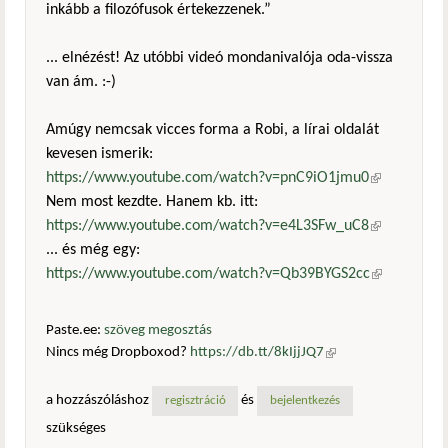
inkább a filozófusok értekezzenek.”
... elnézést! Az utóbbi videó mondanivalója oda-vissza
van ám. :-)
Amúgy nemcsak vicces forma a Robi, a lírai oldalát
kevesen ismerik:
https://www.youtube.com/watch?v=pnC9iO1jmu0
(külső
Nem most kezdte. Hanem kb. itt:
hivatkozás)
https://www.youtube.com/watch?v=e4L3SFw_uC8
(külső
... és még egy:
hivatkozás)
https://www.youtube.com/watch?v=Qb39BYGS2cc
(külső
hivatkozás)
Paste.ee:
szöveg megosztás
Nincs még Dropboxod?
https://db.tt/8kIjjJQ7
(külső
hivatkozás)
a hozzászóláshoz
és
regisztráció
bejelentkezés
szükséges