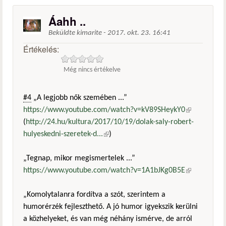
Áahh ..
Beküldte
kimarite
-
2017. okt. 23. 16:41
Értékelés:
Még nincs értékelve
#4
„A legjobb nők szemében ...”
https://www.youtube.com/watch?v=kV89SHeykY0
(külső
(
http://24.hu/kultura/2017/10/19/dolak-saly-robert-
hivatkozás)
hulyeskedni-szeretek-d...
(külső hivatkozás)
)
„Tegnap, mikor megismertelek ...”
https://www.youtube.com/watch?v=1A1bJKg0B5E
(külső
hivatkozás)
„Komolytalanra fordítva a szót, szerintem a
humorérzék fejleszthető. A jó humor igyekszik kerülni
a közhelyeket, és van még néhány ismérve, de arról