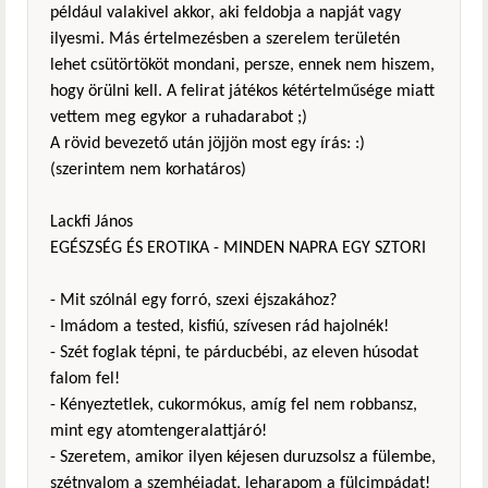
például valakivel akkor, aki feldobja a napját vagy
ilyesmi. Más értelmezésben a szerelem területén
lehet csütörtököt mondani, persze, ennek nem hiszem,
hogy örülni kell. A felirat játékos kétértelműsége miatt
vettem meg egykor a ruhadarabot ;)
A rövid bevezető után jöjjön most egy írás: :)
(szerintem nem korhatáros)
Lackfi János
EGÉSZSÉG ÉS EROTIKA - MINDEN NAPRA EGY SZTORI
- Mit szólnál egy forró, szexi éjszakához?
- Imádom a tested, kisfiú, szívesen rád hajolnék!
- Szét foglak tépni, te párducbébi, az eleven húsodat
falom fel!
- Kényeztetlek, cukormókus, amíg fel nem robbansz,
mint egy atomtengeralattjáró!
- Szeretem, amikor ilyen kéjesen duruzsolsz a fülembe,
szétnyalom a szemhéjadat, leharapom a fülcimpádat!