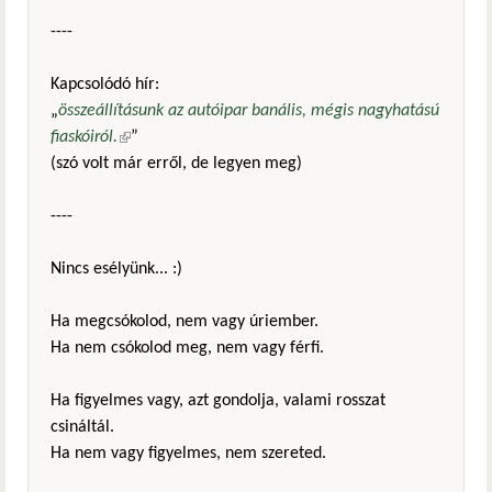
----
Kapcsolódó hír:
„
összeállításunk az autóipar banális, mégis nagyhatású
fiaskóiról.
(külső hivatkozás)
”
(szó volt már erről, de legyen meg)
----
Nincs esélyünk... :)
Ha megcsókolod, nem vagy úriember.
Ha nem csókolod meg, nem vagy férfi.
Ha figyelmes vagy, azt gondolja, valami rosszat
csináltál.
Ha nem vagy figyelmes, nem szereted.