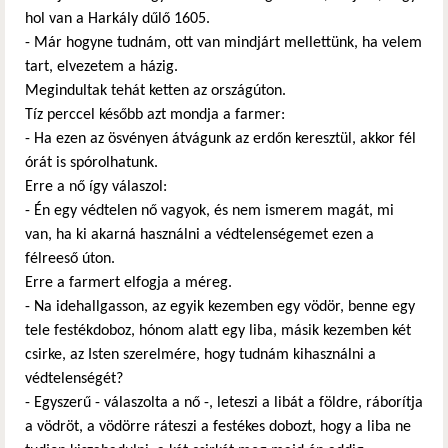
hol van a Harkály dűlő 1605.
- Már hogyne tudnám, ott van mindjárt mellettünk, ha velem
tart, elvezetem a házig.
Megindultak tehát ketten az országúton.
Tíz perccel később azt mondja a farmer:
- Ha ezen az ösvényen átvágunk az erdőn keresztül, akkor fél
órát is spórolhatunk.
Erre a nő így válaszol:
- Én egy védtelen nő vagyok, és nem ismerem magát, mi
van, ha ki akarná használni a védtelenségemet ezen a
félreeső úton.
Erre a farmert elfogja a méreg.
- Na idehallgasson, az egyik kezemben egy vödör, benne egy
tele festékdoboz, hónom alatt egy liba, másik kezemben két
csirke, az Isten szerelmére, hogy tudnám kihasználni a
védtelenségét?
- Egyszerű - válaszolta a nő -, leteszi a libát a földre, ráborítja
a vödröt, a vödörre ráteszi a festékes dobozt, hogy a liba ne