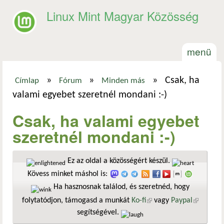
Ugrás a tartalomra
Linux Mint Magyar Közösség
menü
»
»
»
Csak, ha
Címlap
Fórum
Minden más
Jelenlegi hely
valami egyebet szeretnél mondani :-)
Csak, ha valami egyebet
szeretnél mondani :-)
Ez az oldal a közösségért készül.
Kövess minket máshol is:
Ha hasznosnak találod, és szeretnéd, hogy
folytatódjon, támogasd a munkát
Ko-fi
(külső hivatkozás)
vagy
Paypal
(külső
segítségével.
hivatkozá