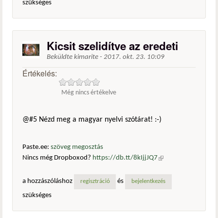
szükséges
Kicsit szelidítve az eredeti
Beküldte
kimarite
-
2017. okt. 23. 10:09
Értékelés:
Még nincs értékelve
@#5 Nézd meg a magyar nyelvi szótárat! :-)
Paste.ee:
szöveg megosztás
Nincs még Dropboxod?
https://db.tt/8kIjjJQ7
(külső
hivatkozás)
a hozzászóláshoz
és
regisztráció
bejelentkezés
szükséges