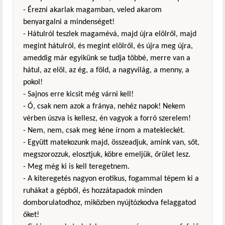
- Érezni akarlak magamban, veled akarom
benyargalni a mindenséget!
- Hátulról teszlek magamévá, majd újra elölről, majd
megint hátulról, és megint elölről, és újra meg újra,
ameddig már egyikünk se tudja többé, merre van a
hátul, az elöl, az ég, a föld, a nagyvilág, a menny, a
pokol!
- Sajnos erre kicsit még várni kell!
- Ó, csak nem azok a fránya, nehéz napok! Nekem
vérben úszva is kellesz, én vagyok a forró szerelem!
- Nem, nem, csak meg kéne írnom a matekleckét.
- Együtt matekozunk majd, összeadjuk, amink van, sőt,
megszorozzuk, elosztjuk, köbre emeljük, őrület lesz.
- Meg még ki is kell teregetnem.
- A kiteregetés nagyon erotikus, fogammal tépem ki a
ruhákat a gépből, és hozzátapadok minden
domborulatodhoz, miközben nyújtózkodva felaggatod
őket!