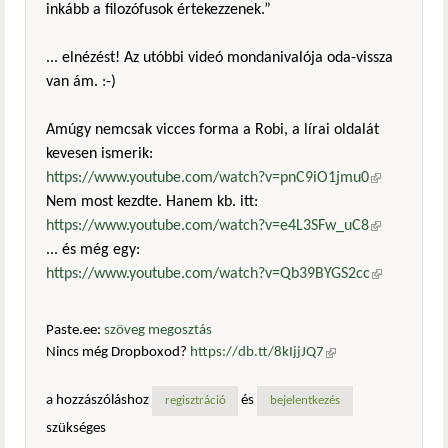
inkább a filozófusok értekezzenek.”
... elnézést! Az utóbbi videó mondanivalója oda-vissza
van ám. :-)
Amúgy nemcsak vicces forma a Robi, a lírai oldalát
kevesen ismerik:
https://www.youtube.com/watch?v=pnC9iO1jmu0
(külső
Nem most kezdte. Hanem kb. itt:
hivatkozás)
https://www.youtube.com/watch?v=e4L3SFw_uC8
(külső
... és még egy:
hivatkozás)
https://www.youtube.com/watch?v=Qb39BYGS2cc
(külső
hivatkozás)
Paste.ee:
szöveg megosztás
Nincs még Dropboxod?
https://db.tt/8kIjjJQ7
(külső
hivatkozás)
a hozzászóláshoz
és
regisztráció
bejelentkezés
szükséges