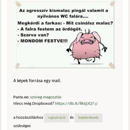
A képek forrása egy mail.
Paste.ee:
szöveg megosztás
Nincs még Dropboxod?
https://db.tt/8kIjjJQ7
(külső
hivatkozás)
a hozzászóláshoz
és
regisztráció
bejelentkezés
szükséges