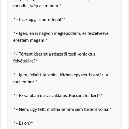
mondta, szép a szemem.*
*– Csak úgy, ismeretlenül?*
*– Igen, én is nagyon meglepődtem, és feszélyezve
éreztem magam.*
*– Történt kísérlet a részéről testi kontaktus
felvételére?*
*– Igen, felkért táncolni, közben egyszer hozzáért a
mellemhez.*
*– Ez valóban durva zaklatás. Bocsánatot kért?*
*– Nem, úgy tett, mintha semmi sem történt volna.*
*– És ön?*