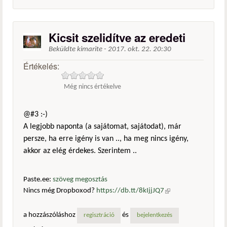
Kicsit szelidítve az eredeti
Beküldte
kimarite
-
2017. okt. 22. 20:30
Értékelés:
Még nincs értékelve
@#3 :-)
A legjobb naponta (a sajátomat, sajátodat), már
persze, ha erre igény is van .., ha meg nincs igény,
akkor az elég érdekes. Szerintem ..
Paste.ee:
szöveg megosztás
Nincs még Dropboxod?
https://db.tt/8kIjjJQ7
(külső
hivatkozás)
a hozzászóláshoz
és
regisztráció
bejelentkezés