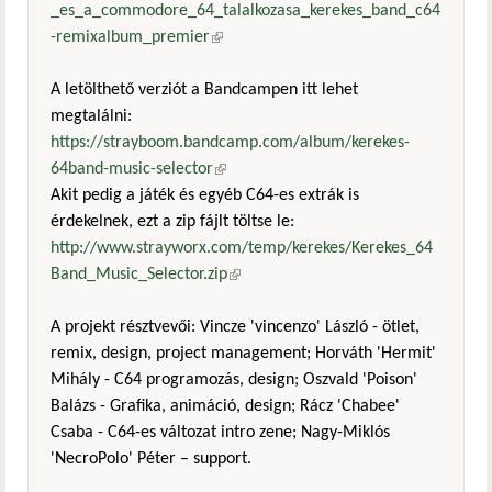
_es_a_commodore_64_talalkozasa_kerekes_band_c64
-remixalbum_premier
(külső hivatkozás)
A letölthető verziót a Bandcampen itt lehet
megtalálni:
https://strayboom.bandcamp.com/album/kerekes-
64band-music-selector
(külső hivatkozás)
Akit pedig a játék és egyéb C64-es extrák is
érdekelnek, ezt a zip fájlt töltse le:
http://www.strayworx.com/temp/kerekes/Kerekes_64
Band_Music_Selector.zip
(külső hivatkozás)
A projekt résztvevői: Vincze 'vincenzo' László - ötlet,
remix, design, project management; Horváth 'Hermit'
Mihály - C64 programozás, design; Oszvald 'Poison'
Balázs - Grafika, animáció, design; Rácz 'Chabee'
Csaba - C64-es változat intro zene; Nagy-Miklós
'NecroPolo' Péter – support.