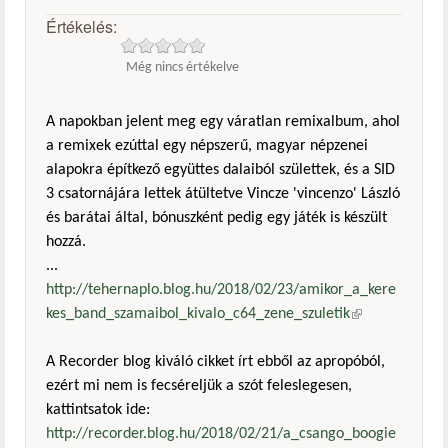
Értékelés:
Még nincs értékelve
A napokban jelent meg egy váratlan remixalbum, ahol
a remixek ezúttal egy népszerű, magyar népzenei
alapokra építkező együttes dalaiból születtek, és a SID
3 csatornájára lettek átültetve Vincze 'vincenzo' László
és barátai által, bónuszként pedig egy játék is készült
hozzá.
...
http://tehernaplo.blog.hu/2018/02/23/amikor_a_kere
kes_band_szamaibol_kivalo_c64_zene_szuletik
(külső
hivatkozás)
A Recorder blog kiváló cikket írt ebből az apropóból,
ezért mi nem is fecséreljük a szót feleslegesen,
kattintsatok ide:
http://recorder.blog.hu/2018/02/21/a_csango_boogie