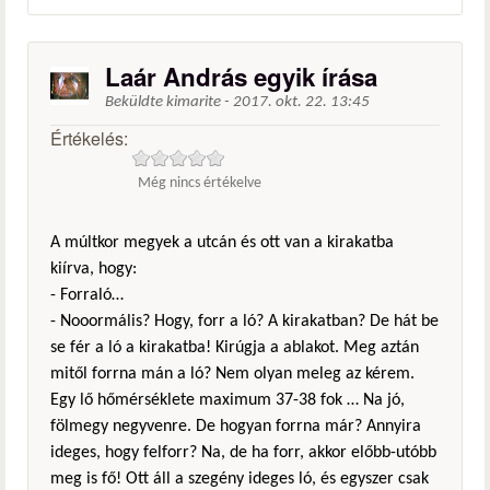
Laár András egyik írása
Beküldte
kimarite
-
2017. okt. 22. 13:45
Értékelés:
Még nincs értékelve
A múltkor megyek a utcán és ott van a kirakatba
kiírva, hogy:
- Forraló…
- Nooormális? Hogy, forr a ló? A kirakatban? De hát be
se fér a ló a kirakatba! Kirúgja a ablakot. Meg aztán
mitől forrna mán a ló? Nem olyan meleg az kérem.
Egy lő hőmérséklete maximum 37-38 fok … Na jó,
fölmegy negyvenre. De hogyan forrna már? Annyira
ideges, hogy felforr? Na, de ha forr, akkor előbb-utóbb
meg is fő! Ott áll a szegény ideges ló, és egyszer csak