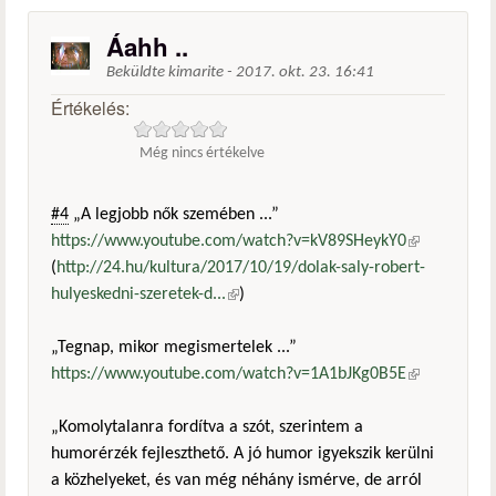
Áahh ..
Beküldte
kimarite
-
2017. okt. 23. 16:41
Értékelés:
Még nincs értékelve
#4
„A legjobb nők szemében ...”
https://www.youtube.com/watch?v=kV89SHeykY0
(külső
(
http://24.hu/kultura/2017/10/19/dolak-saly-robert-
hivatkozás)
hulyeskedni-szeretek-d...
(külső hivatkozás)
)
„Tegnap, mikor megismertelek ...”
https://www.youtube.com/watch?v=1A1bJKg0B5E
(külső
hivatkozás)
„Komolytalanra fordítva a szót, szerintem a
humorérzék fejleszthető. A jó humor igyekszik kerülni
a közhelyeket, és van még néhány ismérve, de arról