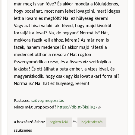
már meg is van főve? És akkor mondja a lótulajdonos,
hogy bocsánat, most nem lehet lovagolni, mert ideges
lett a lovam és megfőtt? Na, ez hülyeség kérem!
Vagy azt hiszi valaki, aki téved, hogy majd kívülről
forralják a lovat? Na, de hogyan? Normális? Hát,
mekkora fazék kell ahhoz, kérem? Az már nem is
fazék, hanem medence! És akkor majd ráteszi a
medencét otthon a rezsóra? Hát rögtön
összenyomódik a rezsó, és a összes víz szétfolyik a
lakásba! És ott állhat a buta ember, a vizes lóval, és
magyarázkodik, hogy csak egy kis lovat akart forralni?
Normális? Na, hát ez hülyeség, kérem!
Paste.ee:
szöveg megosztás
Nincs még Dropboxod?
https://db.tt/8kIjjJQ7
(külső
hivatkozás)
a hozzászóláshoz
és
regisztráció
bejelentkezés
szükséges