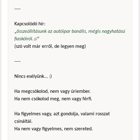
----
Kapcsolódó hír:
„
összeállításunk az autóipar banális, mégis nagyhatású
fiaskóiról.
(külső hivatkozás)
”
(szó volt már erről, de legyen meg)
----
Nincs esélyünk... :)
Ha megcsókolod, nem vagy úriember.
Ha nem csókolod meg, nem vagy férfi.
Ha figyelmes vagy, azt gondolja, valami rosszat
csináltál.
Ha nem vagy figyelmes, nem szereted.