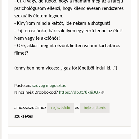
- Cuki vagy, de tudod, hogy a mamám meg az a fafejű
pszichológusom ellenzi, hogy kilenc évesen rendszeres
szexuális életem legyen.
- Kinyírom mind a kettőt, ide nekem a shotgunt!
- Jaj, oroszlánka, bárcsak ilyen egyszerű lenne az élet!
Nem vagy te akcióhős!
- Oké, akkor megint nézünk ketten valami korhatáros
filmet?
(ennyiben nem vicces: „igaz történetből indul ki...”)
Paste.ee:
szöveg megosztás
Nincs még Dropboxod?
https://db.tt/8kIjjJQ7
(külső
hivatkozás)
a hozzászóláshoz
és
regisztráció
bejelentkezés
szükséges