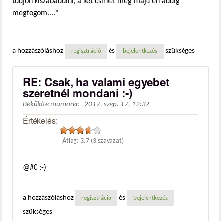
tudjon kiszabadulni, a két csirkét meg majd én addig
megfogom...."
a hozzászóláshoz
és
szükséges
regisztráció
bejelentkezés
RE: Csak, ha valami egyebet
szeretnél mondani :-)
Beküldte
mumorec
-
2017. szep. 17. 12:32
Értékelés:
Átlag:
3.7
(
3
szavazat)
@#0 :-)
a hozzászóláshoz
és
regisztráció
bejelentkezés
szükséges