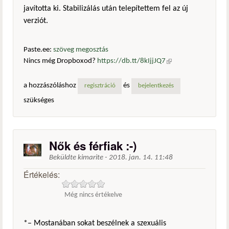
javította ki. Stabilizálás után telepítettem fel az új
verziót.
Paste.ee:
szöveg megosztás
Nincs még Dropboxod?
https://db.tt/8kIjjJQ7
(külső
hivatkozás)
a hozzászóláshoz
és
regisztráció
bejelentkezés
szükséges
Nők és férfiak :-)
Beküldte
kimarite
-
2018. jan. 14. 11:48
Értékelés:
Még nincs értékelve
*– Mostanában sokat beszélnek a szexuális