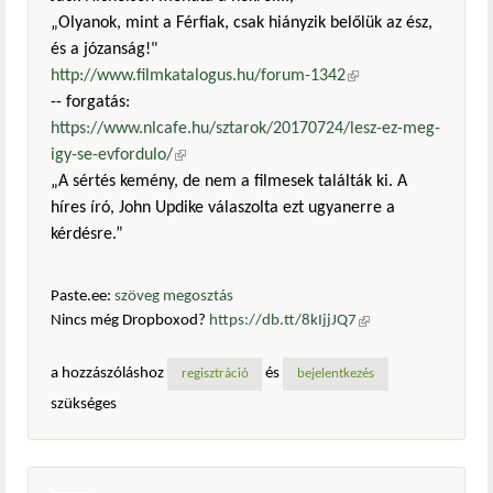
„Olyanok, mint a Férfiak, csak hiányzik belőlük az ész,
és a józanság!"
http://www.filmkatalogus.hu/forum-1342
(külső
-- forgatás:
hivatkozás)
https://www.nlcafe.hu/sztarok/20170724/lesz-ez-meg-
igy-se-evfordulo/
(külső hivatkozás)
„A sértés kemény, de nem a filmesek találták ki. A
híres író, John Updike válaszolta ezt ugyanerre a
kérdésre.”
Paste.ee:
szöveg megosztás
Nincs még Dropboxod?
https://db.tt/8kIjjJQ7
(külső
hivatkozás)
a hozzászóláshoz
és
regisztráció
bejelentkezés
szükséges