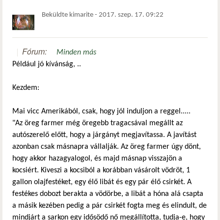
Beküldte
kimarite
-
2017. szep. 17. 09:22
Fórum:
Minden más
Például jó kívánság, ..
Kezdem:
Mai vicc Amerikából, csak, hogy jól induljon a reggel.....
"Az öreg farmer még öregebb tragacsával megállt az
autószerelő előtt, hogy a járgányt megjavítassa. A javítást
azonban csak másnapra vállalják. Az öreg farmer úgy dönt,
hogy akkor hazagyalogol, és majd másnap visszajön a
kocsiért. Kiveszi a kocsiból a korábban vásárolt vödröt, 1
gallon olajfestéket, egy élő libát és egy pár élő csirkét. A
festékes dobozt berakta a vödörbe, a libát a hóna alá csapta
a másik kezében pedig a pár csirkét fogta meg és elindult, de
mindjárt a sarkon egy idősödő nő megállította, tudja-e, hogy