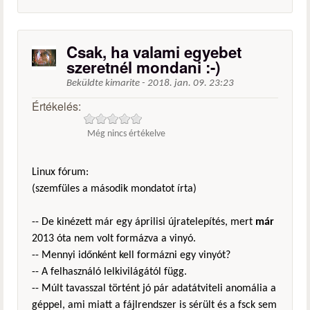
Csak, ha valami egyebet
szeretnél mondani :-)
Beküldte
kimarite
-
2018. jan. 09. 23:23
Értékelés:
Még nincs értékelve
Linux fórum:
(szemfüles a második mondatot írta)
-- De kinézett már egy áprilisi újratelepítés, mert
már
2013 óta nem volt formázva a vinyó.
-- Mennyi időnként kell formázni egy vinyót?
-- A felhasználó lelkivilágától függ.
-- Múlt tavasszal történt jó pár adatátviteli anomália a
géppel, ami miatt a fájlrendszer is sérült és a fsck sem