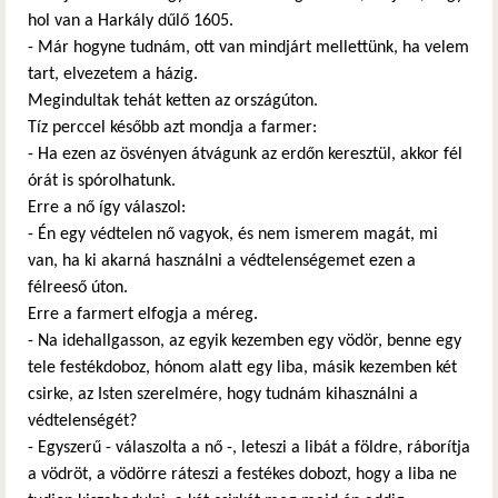
hol van a Harkály dűlő 1605.
- Már hogyne tudnám, ott van mindjárt mellettünk, ha velem
tart, elvezetem a házig.
Megindultak tehát ketten az országúton.
Tíz perccel később azt mondja a farmer:
- Ha ezen az ösvényen átvágunk az erdőn keresztül, akkor fél
órát is spórolhatunk.
Erre a nő így válaszol:
- Én egy védtelen nő vagyok, és nem ismerem magát, mi
van, ha ki akarná használni a védtelenségemet ezen a
félreeső úton.
Erre a farmert elfogja a méreg.
- Na idehallgasson, az egyik kezemben egy vödör, benne egy
tele festékdoboz, hónom alatt egy liba, másik kezemben két
csirke, az Isten szerelmére, hogy tudnám kihasználni a
védtelenségét?
- Egyszerű - válaszolta a nő -, leteszi a libát a földre, ráborítja
a vödröt, a vödörre ráteszi a festékes dobozt, hogy a liba ne