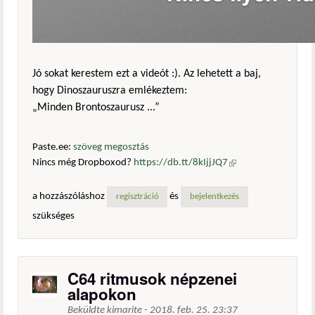
Jó sokat kerestem ezt a videót :). Az lehetett a baj,
hogy Dinoszauruszra emlékeztem:
„Minden Brontoszaurusz ...”
Paste.ee:
szöveg megosztás
Nincs még Dropboxod?
https://db.tt/8kIjjJQ7
(külső
hivatkozás)
a hozzászóláshoz
és
regisztráció
bejelentkezés
szükséges
C64 ritmusok népzenei
alapokon
Beküldte
kimarite
-
2018. feb. 25. 23:37