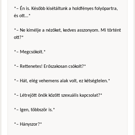
*– Én is. Később kisétáltunk a holdfényes folyópartra,
és ott...*
*– Ne kímélje a nézőket, kedves asszonyom. Mi történt
ott?*
*– Megcsókolt.*
*– Rettenetes! Erőszakosan csókolt?*
*– Hát, elég vehemens alak volt, ez kétségtelen.*
*– Létrejött önök között szexuális kapcsolat?*
*– Igen, többször is.*
*– Hányszor?*