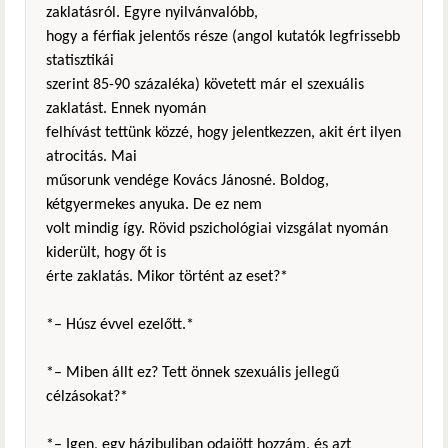
zaklatásról. Egyre nyilvánvalóbb,
hogy a férfiak jelentős része (angol kutatók legfrissebb
statisztikái
szerint 85-90 százaléka) követett már el szexuális
zaklatást. Ennek nyomán
felhívást tettünk közzé, hogy jelentkezzen, akit ért ilyen
atrocitás. Mai
műsorunk vendége Kovács Jánosné. Boldog,
kétgyermekes anyuka. De ez nem
volt mindig így. Rövid pszichológiai vizsgálat nyomán
kiderült, hogy őt is
érte zaklatás. Mikor történt az eset?*
*– Húsz évvel ezelőtt.*
*– Miben állt ez? Tett önnek szexuális jellegű
célzásokat?*
*– Igen, egy házibuliban odajött hozzám, és azt