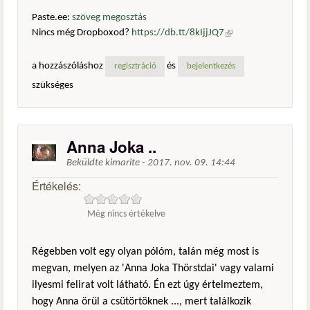
Paste.ee:
szöveg megosztás
Nincs még Dropboxod?
https://db.tt/8kIjjJQ7
(külső
hivatkozás)
a hozzászóláshoz
és
regisztráció
bejelentkezés
szükséges
Anna Joka ..
Beküldte
kimarite
-
2017. nov. 09. 14:44
Értékelés:
Még nincs értékelve
Régebben volt egy olyan pólóm, talán még most is
megvan, melyen az 'Anna Joka Thörstdai' vagy valami
ilyesmi felirat volt látható. Én ezt úgy értelmeztem,
hogy Anna örül a csütörtöknek ..., mert találkozik