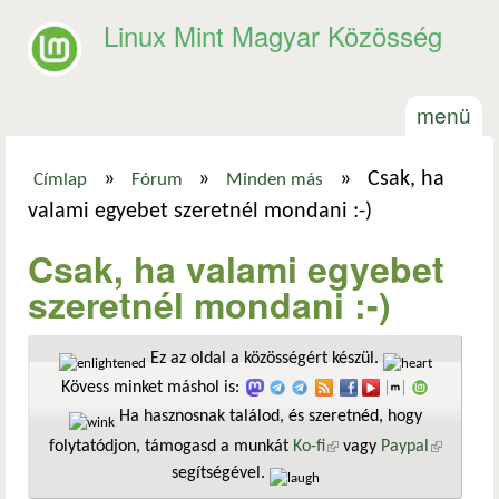
Ugrás a tartalomra
Linux Mint Magyar Közösség
menü
»
»
»
Csak, ha
Címlap
Fórum
Minden más
Jelenlegi hely
valami egyebet szeretnél mondani :-)
Csak, ha valami egyebet
szeretnél mondani :-)
Ez az oldal a közösségért készül.
Kövess minket máshol is:
Ha hasznosnak találod, és szeretnéd, hogy
folytatódjon, támogasd a munkát
Ko-fi
(külső hivatkozás)
vagy
Paypal
(külső
segítségével.
hivatkozá