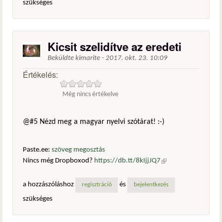
szükséges
Kicsit szelidítve az eredeti
Beküldte
kimarite
-
2017. okt. 23. 10:09
Értékelés:
Még nincs értékelve
@#5 Nézd meg a magyar nyelvi szótárat! :-)
Paste.ee:
szöveg megosztás
Nincs még Dropboxod?
https://db.tt/8kIjjJQ7
(külső
hivatkozás)
a hozzászóláshoz
és
regisztráció
bejelentkezés
szükséges