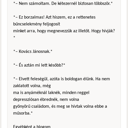
*– Nem számoltam. De kétezernél biztosan többször.*
*– Ez borzalmas! Azt hiszem, ez a rettenetes
bűncselekmény feljogosít
minket arra, hogy megnevezzük az illetőt. Hogy hívják?
*
*– Kovács Jánosnak.*
*– És aztán mi lett később?*
*– Elvett feleségül, azóta is boldogan élünk. Ha nem
zaklatott volna, még
ma is anyáméknál laknék, minden reggel
depressziósan ébrednék, nem volna
gyönyörű családom, és meg se hívtak volna ebbe a
műsorba.*
Egyébként a blogom