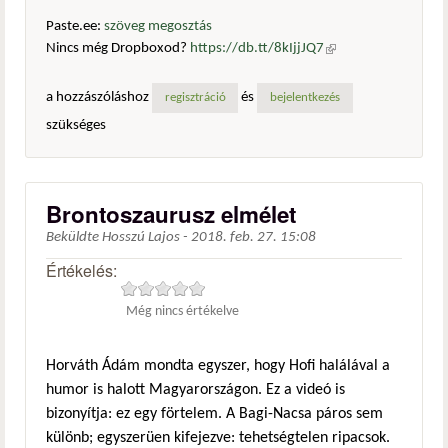
Paste.ee:
szöveg megosztás
Nincs még Dropboxod?
https://db.tt/8kIjjJQ7
(külső
hivatkozás)
a hozzászóláshoz
és
regisztráció
bejelentkezés
szükséges
Brontoszaurusz elmélet
Beküldte
Hosszú Lajos
-
2018. feb. 27. 15:08
Értékelés:
Még nincs értékelve
Horváth Ádám mondta egyszer, hogy Hofi halálával a
humor is halott Magyarországon. Ez a videó is
bizonyítja: ez egy förtelem. A Bagi-Nacsa páros sem
különb; egyszerüen kifejezve: tehetségtelen ripacsok.