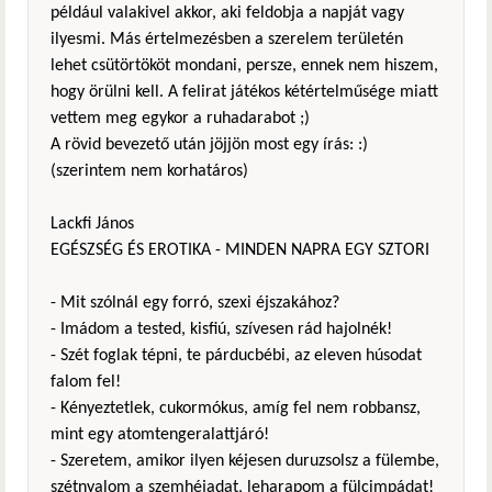
például valakivel akkor, aki feldobja a napját vagy
ilyesmi. Más értelmezésben a szerelem területén
lehet csütörtököt mondani, persze, ennek nem hiszem,
hogy örülni kell. A felirat játékos kétértelműsége miatt
vettem meg egykor a ruhadarabot ;)
A rövid bevezető után jöjjön most egy írás: :)
(szerintem nem korhatáros)
Lackfi János
EGÉSZSÉG ÉS EROTIKA - MINDEN NAPRA EGY SZTORI
- Mit szólnál egy forró, szexi éjszakához?
- Imádom a tested, kisfiú, szívesen rád hajolnék!
- Szét foglak tépni, te párducbébi, az eleven húsodat
falom fel!
- Kényeztetlek, cukormókus, amíg fel nem robbansz,
mint egy atomtengeralattjáró!
- Szeretem, amikor ilyen kéjesen duruzsolsz a fülembe,
szétnyalom a szemhéjadat, leharapom a fülcimpádat!