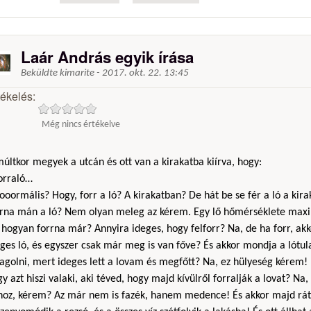
Laár András egyik írása
Beküldte
kimarite
-
2017. okt. 22. 13:45
tékelés:
Még nincs értékelve
últkor megyek a utcán és ott van a kirakatba kiírva, hogy:
Forraló…
ooormális? Hogy, forr a ló? A kirakatban? De hát be se fér a ló a kir
rrna mán a ló? Nem olyan meleg az kérem. Egy lő hőmérséklete max
hogyan forrna már? Annyira ideges, hogy felforr? Na, de ha forr, akk
ges ló, és egyszer csak már meg is van főve? És akkor mondja a lótu
agolni, mert ideges lett a lovam és megfőtt? Na, ez hülyeség kérem!
y azt hiszi valaki, aki téved, hogy majd kívülről forralják a lovat? N
hoz, kérem? Az már nem is fazék, hanem medence! És akkor majd rát