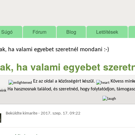
Ugrás a tartalomra
Súgó
Fórum
Blog
Letöltések
ak, ha valami egyebet szeretnél mondani :-)
ak, ha valami egyebet szeretn
Ez az oldal a közösségért készül.
Kövess minke
Ha hasznosnak találod, és szeretnéd, hogy folytatódjon, támoga
Beküldte
kimarite
-
2017. szep. 17. 09:22