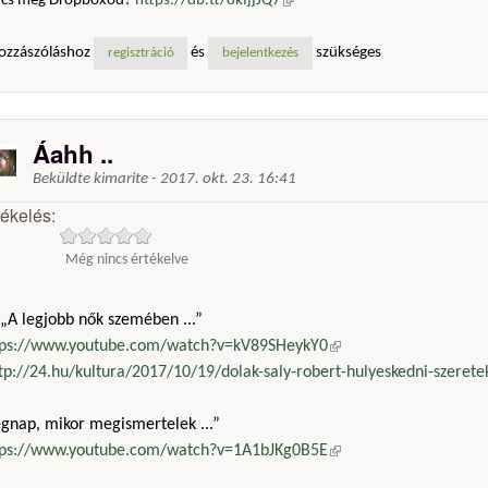
ncs még Dropboxod?
https://db.tt/8kIjjJQ7
(külső hivatkozás)
ozzászóláshoz
és
szükséges
regisztráció
bejelentkezés
Áahh ..
Beküldte
kimarite
-
2017. okt. 23. 16:41
tékelés:
Még nincs értékelve
„A legjobb nők szemében ...”
tps://www.youtube.com/watch?v=kV89SHeykY0
(külső hivatkozás)
tp://24.hu/kultura/2017/10/19/dolak-saly-robert-hulyeskedni-szeretek
egnap, mikor megismertelek ...”
tps://www.youtube.com/watch?v=1A1bJKg0B5E
(külső hivatkozás)