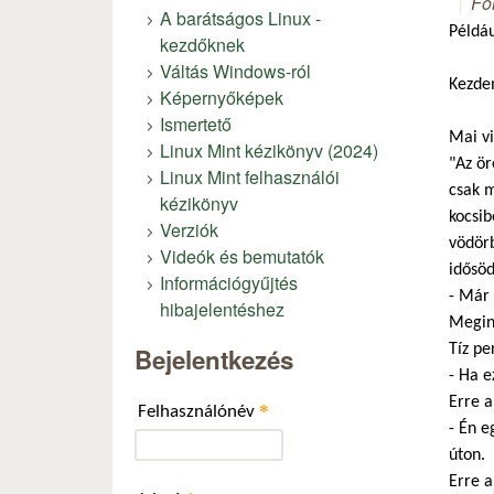
Fó
A barátságos Linux -
Példáu
kezdőknek
Váltás Windows-ról
Kezde
Képernyőképek
Ismertető
Mai vi
Linux Mint kézikönyv (2024)
"Az ör
Linux Mint felhasználói
csak m
kézikönyv
kocsib
Verziók
vödörb
Videók és bemutatók
idősöd
Információgyűjtés
- Már 
hibajelentéshez
Megind
Tíz pe
Bejelentkezés
- Ha e
Erre a
*
Felhasználónév
- Én e
úton.
Erre a