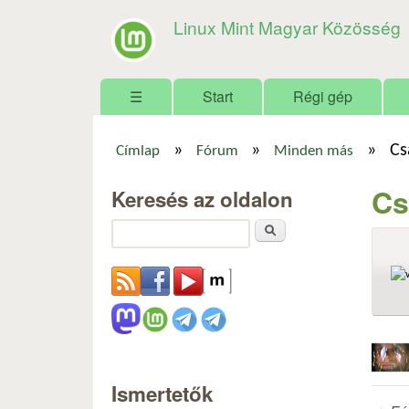
Linux Mint Magyar Közösség
Főmenü
☰
Start
Régi gép
»
»
»
Cs
Címlap
Fórum
Minden más
Jelenlegi hely
Cs
Keresés az oldalon
Keresés
Ismertetők