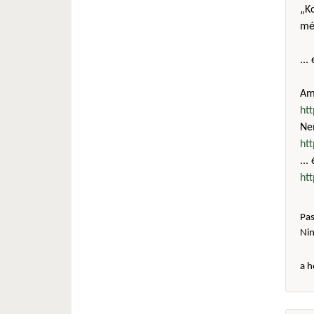
„Ko
még
...
Amú
ht
Ne
ht
...
ht
Pas
Ni
a h