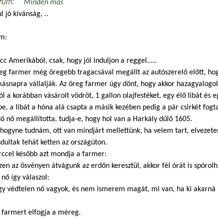
rum:
Minden más
l jó kívánság, ..
m:
cc Amerikából, csak, hogy jól induljon a reggel.....
eg farmer még öregebb tragacsával megállt az autószerelő előtt, hog
ásnapra vállalják. Az öreg farmer úgy dönt, hogy akkor hazagyalogol,
ól a korábban vásárolt vödröt, 1 gallon olajfestéket, egy élő libát és e
e, a libát a hóna alá csapta a másik kezében pedig a pár csirkét fogt
ő nő megállította, tudja-e, hogy hol van a Harkály dűlő 1605.
hogyne tudnám, ott van mindjárt mellettünk, ha velem tart, elvezete
ultak tehát ketten az országúton.
rccel később azt mondja a farmer:
zen az ösvényen átvágunk az erdőn keresztül, akkor fél órát is spórol
 nő így válaszol:
gy védtelen nő vagyok, és nem ismerem magát, mi van, ha ki akarná 
 farmert elfogja a méreg.