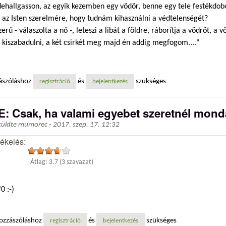
dehallgasson, az egyik kezemben egy vödör, benne egy tele festékdob
, az Isten szerelmére, hogy tudnám kihasználni a védtelenségét?
zerű - válaszolta a nő -, leteszi a libát a földre, ráborítja a vödröt, a 
 kiszabadulni, a két csirkét meg majd én addig megfogom...."
ászóláshoz
és
szükséges
regisztráció
bejelentkezés
E: Csak, ha valami egyebet szeretnél monda
küldte
mumorec
-
2017. szep. 17. 12:32
tékelés:
Átlag:
3.7
(
3
szavazat)
0 :-)
ozzászóláshoz
és
szükséges
regisztráció
bejelentkezés