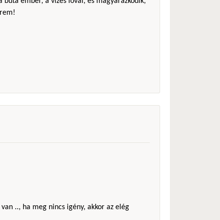
 a buta ember, a vizes lóval, és magyarázkodik,
érem!
 van .., ha meg nincs igény, akkor az elég