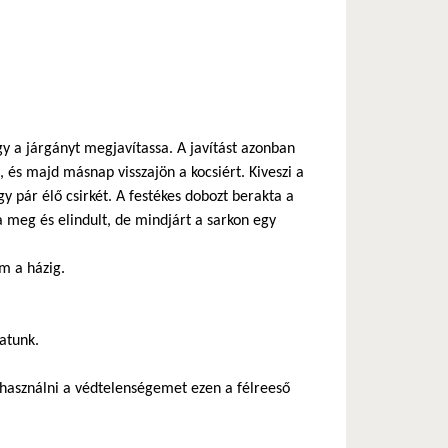
y a járgányt megjavítassa. A javítást azonban
 és majd másnap visszajön a kocsiért. Kiveszi a
gy pár élő csirkét. A festékes dobozt berakta a
a meg és elindult, de mindjárt a sarkon egy
m a házig.
hatunk.
használni a védtelenségemet ezen a félreeső