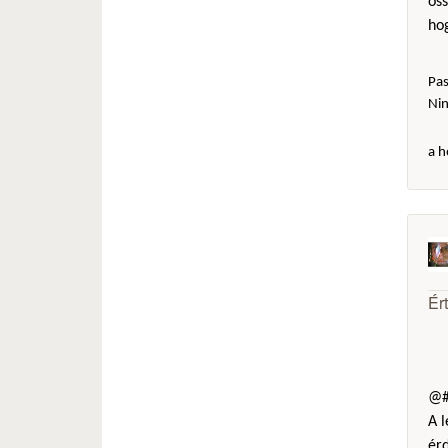
öss
hog
Pas
Ni
a h
Ér
@#
A l
érd