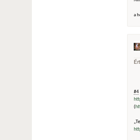
Ni
a h
Ér
#4
ht
(
ht
„T
ht