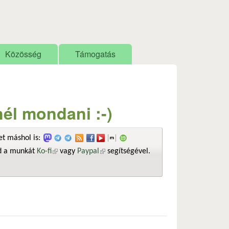
Közösség
Támogatás
él mondani :-)
t máshol is:
sd a munkát
Ko-fi
(külső hivatkozás)
vagy
Paypal
(külső hivatkozás)
segítségével.