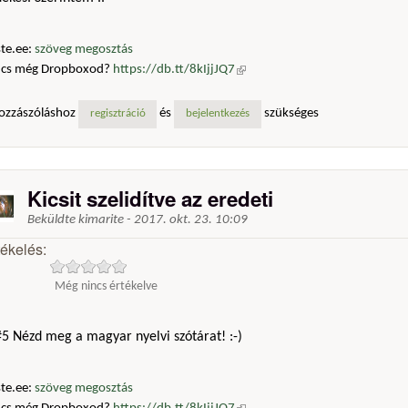
te.ee:
szöveg megosztás
ncs még Dropboxod?
https://db.tt/8kIjjJQ7
(külső hivatkozás)
ozzászóláshoz
és
szükséges
regisztráció
bejelentkezés
Kicsit szelidítve az eredeti
Beküldte
kimarite
-
2017. okt. 23. 10:09
tékelés:
Még nincs értékelve
5 Nézd meg a magyar nyelvi szótárat! :-)
te.ee:
szöveg megosztás