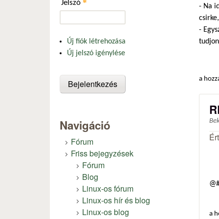
*
Jelszó
- Na i
csirke
- Egys
tudjon
Új fiók létrehozása
Új jelszó igénylése
a hozz
R
Navigáció
Be
Ér
Fórum
Friss bejegyzések
Fórum
Blog
@#
Linux-os fórum
Linux-os hír és blog
Linux-os blog
a h