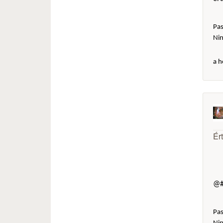
Pas
Ni
a h
Ér
@#
Pas