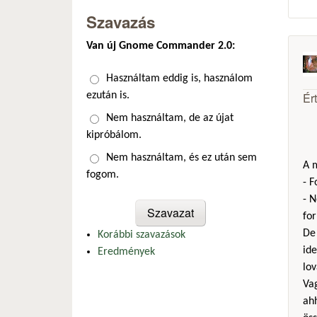
Szavazás
Van új Gnome Commander 2.0:
Választások
Használtam eddig is, használom
Ér
ezután is.
Nem használtam, de az újat
kipróbálom.
Nem használtam, és ez után sem
A m
fogom.
- 
- N
fo
De 
Korábbi szavazások
ide
Eredmények
lov
Vag
ah