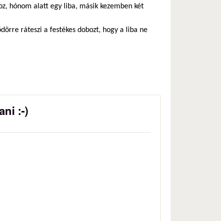
oz, hónom alatt egy liba, másik kezemben két
vödörre ráteszi a festékes dobozt, hogy a liba ne
ni :-)