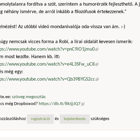
molytalanra fordítva a szót, szerintem a humorérzék fejleszthető. A j
 néhány ismérve, de arról inkább a filozófusok értekezzenek.”
 elnézést! Az utóbbi videó mondanivalója oda-vissza van ám. :-)
gy nemcsak vicces forma a Robi, a lírai oldalát kevesen ismerik:
tps://www.youtube.com/watch?v=pnC9iO1jmu0
(külső hivatkozás)
m most kezdte. Hanem kb. itt:
tps://www.youtube.com/watch?v=e4L3SFw_uC8
(külső hivatkozás)
 és még egy:
tps://www.youtube.com/watch?v=Qb39BYGS2cc
(külső hivatkozás)
te.ee:
szöveg megosztás
ncs még Dropboxod?
https://db.tt/8kIjjJQ7
(külső hivatkozás)
ozzászóláshoz
és
szükséges
regisztráció
bejelentkezés