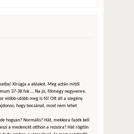
akatba! Kirúgja a ablakot. Meg aztán mitől
imum 37-38 fok … Na jó, fölmegy negyvenre.
or előbb-utóbb meg is fő! Ott áll a szegény
lajdonos, hogy bocsánat, most nem lehet
a, de hogyan? Normális? Hát, mekkora fazék kell
eszi a medencét otthon a rezsóra? Hát rögtön