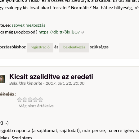
zenyomódik a rezsó, és a összes víz szétfolyik a lakásba! És ott állhat
y csak egy kis lovat akart forralni? Normális? Na, hát ez hülyeség, k
te.ee:
szöveg megosztás
ncs még Dropboxod?
https://db.tt/8kIjjJQ7
(külső hivatkozás)
ozzászóláshoz
és
szükséges
regisztráció
bejelentkezés
Kicsit szelidítve az eredeti
Beküldte
kimarite
-
2017. okt. 22. 20:30
tékelés:
Még nincs értékelve
3 :-)
egjobb naponta (a sajátomat, sajátodat), már persze, ha erre igény is
ekes. Szerintem ..