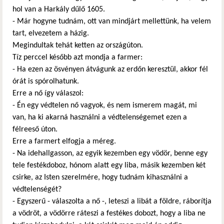
hol van a Harkály dűlő 1605.
- Már hogyne tudnám, ott van mindjárt mellettünk, ha velem
tart, elvezetem a házig.
Megindultak tehát ketten az országúton.
Tíz perccel később azt mondja a farmer:
- Ha ezen az ösvényen átvágunk az erdőn keresztül, akkor fél
órát is spórolhatunk.
Erre a nő így válaszol:
- Én egy védtelen nő vagyok, és nem ismerem magát, mi
van, ha ki akarná használni a védtelenségemet ezen a
félreeső úton.
Erre a farmert elfogja a méreg.
- Na idehallgasson, az egyik kezemben egy vödör, benne egy
tele festékdoboz, hónom alatt egy liba, másik kezemben két
csirke, az Isten szerelmére, hogy tudnám kihasználni a
védtelenségét?
- Egyszerű - válaszolta a nő -, leteszi a libát a földre, ráborítja
a vödröt, a vödörre ráteszi a festékes dobozt, hogy a liba ne