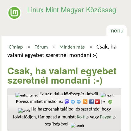
Ugrás a tartalomra
Linux Mint Magyar Közösség
menü
»
»
»
Csak, ha
Címlap
Fórum
Minden más
Jelenlegi hely
valami egyebet szeretnél mondani :-)
Csak, ha valami egyebet
szeretnél mondani :-)
Ez az oldal a közösségért készül.
Kövess minket máshol is:
Ha hasznosnak találod, és szeretnéd, hogy
folytatódjon, támogasd a munkát
Ko-fi
(külső hivatkozás)
vagy
Paypal
(külső
segítségével.
hivatkozá