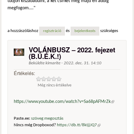
tudjon kiszabadulni, a két csirkét meg majd én addig
megfogom...."
a hozzászóláshoz
és
szükséges
regisztráció
bejelentkezés
VOLÁNBUSZ – 2022. fejezet
(B.Ú.É.K.!)
Beküldte
kimarite
-
2022. dec. 31. 14:10
Értékelés:
Még nincs értékelve
https://www.youtube.com/watch?v=Sa68pAFMrZk
(külső
hivatkozás)
Paste.ee:
szöveg megosztás
Nincs még Dropboxod?
https://db.tt/8kIjjJQ7
(külső
hivatkozás)