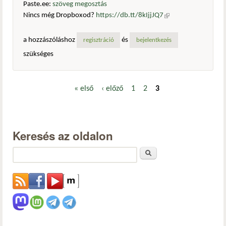
Paste.ee:
szöveg megosztás
Nincs még Dropboxod?
https://db.tt/8kIjjJQ7
(külső
hivatkozás)
a hozzászóláshoz
és
regisztráció
bejelentkezés
szükséges
« első
‹ előző
1
2
3
Oldalak
Keresés az oldalon
Keresés