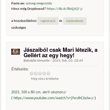
Paste.ee:
szöveg megosztás
Nincs még Dropboxod?
https://db.tt/8kIjjJQ7
(külső
hivatkozás)
a hozzászóláshoz
és
regisztráció
bejelentkezés
szükséges
Jászaiból csak Mari létezik, a
Gellért az egy hegy!
Beküldte
kimarite
-
2023. feb. 03. 20:49
Értékelés:
Még nincs értékelve
2023, 100 x 80 cm, akril vásznon
(külső hivatkozás)
(
https://www.youtube.com/watch?v=jYvcdhCbzJw
(külső
)
hivatkozás)