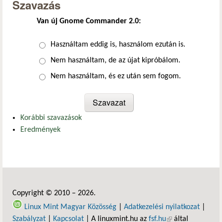
Szavazás
Van új Gnome Commander 2.0:
Választások
Használtam eddig is, használom ezután is.
Nem használtam, de az újat kipróbálom.
Nem használtam, és ez után sem fogom.
Korábbi szavazások
Eredmények
Copyright © 2010 – 2026.
Linux Mint Magyar Közösség
|
Adatkezelési nyilatkozat
|
Szabályzat
|
Kapcsolat
| A linuxmint.hu az
fsf.hu
(külső hivatkozás)
által