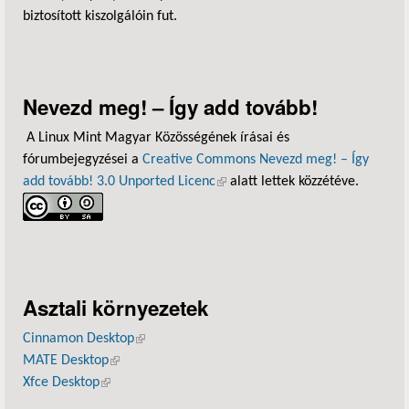
biztosított kiszolgálóin fut.
Nevezd meg! – Így add tovább!
A Linux Mint Magyar Közösségének írásai és
fórumbejegyzései a
Creative Commons Nevezd meg! – Így
add tovább! 3.0 Unported Licenc
(külső hivatkozás)
alatt lettek közzétéve.
Asztali környezetek
Cinnamon Desktop
(külső hivatkozás)
MATE Desktop
(külső hivatkozás)
Xfce Desktop
(külső hivatkozás)