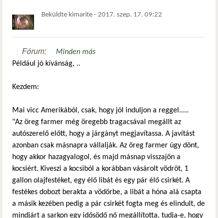
Beküldte
kimarite
-
2017. szep. 17. 09:22
Fórum:
Minden más
Például jó kívánság, ..
Kezdem:
Mai vicc Amerikából, csak, hogy jól induljon a reggel.....
"Az öreg farmer még öregebb tragacsával megállt az
autószerelő előtt, hogy a járgányt megjavítassa. A javítást
azonban csak másnapra vállalják. Az öreg farmer úgy dönt,
hogy akkor hazagyalogol, és majd másnap visszajön a
kocsiért. Kiveszi a kocsiból a korábban vásárolt vödröt, 1
gallon olajfestéket, egy élő libát és egy pár élő csirkét. A
festékes dobozt berakta a vödörbe, a libát a hóna alá csapta
a másik kezében pedig a pár csirkét fogta meg és elindult, de
mindjárt a sarkon egy idősödő nő megállította, tudja-e, hogy