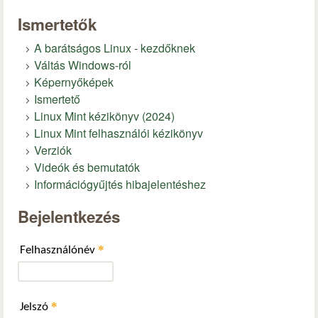
Ismertetők
A barátságos Linux - kezdőknek
Váltás Windows-ról
Képernyőképek
Ismertető
Linux Mint kézikönyv (2024)
Linux Mint felhasználói kézikönyv
Verziók
Videók és bemutatók
Információgyűjtés hibajelentéshez
Bejelentkezés
*
Felhasználónév
*
Jelszó