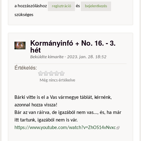
a hozzászóláshoz
és
regisztráció
bejelentkezés
szükséges
Kormányinfó + No. 16. - 3.
hét
Beküldte
kimarite
-
2023. jan. 28. 18:52
Értékelés:
Még nincs értékelve
Bárki vitte is el a Vas vármegye táblát, kérnénk,
azonnal hozza vissza!
Bár az van ráírva, de igazából nem vas..., és, ha már
itt tartunk, igazából nem is vár.
https://www.youtube.com/watch?v=ZhOS14vNvxc
(külső
hivatkozás)