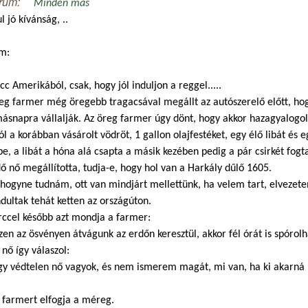
rum:
Minden más
l jó kívánság, ..
m:
cc Amerikából, csak, hogy jól induljon a reggel.....
eg farmer még öregebb tragacsával megállt az autószerelő előtt, hog
ásnapra vállalják. Az öreg farmer úgy dönt, hogy akkor hazagyalogol,
ól a korábban vásárolt vödröt, 1 gallon olajfestéket, egy élő libát és e
e, a libát a hóna alá csapta a másik kezében pedig a pár csirkét fogt
ő nő megállította, tudja-e, hogy hol van a Harkály dűlő 1605.
hogyne tudnám, ott van mindjárt mellettünk, ha velem tart, elvezete
ultak tehát ketten az országúton.
rccel később azt mondja a farmer:
zen az ösvényen átvágunk az erdőn keresztül, akkor fél órát is spórol
 nő így válaszol:
gy védtelen nő vagyok, és nem ismerem magát, mi van, ha ki akarná 
 farmert elfogja a méreg.