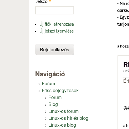
*
Jelszó
- Na i
csirke
- Egys
tudjon
Új fiók létrehozása
Új jelszó igénylése
a hozz
R
Navigáció
Be
Ér
Fórum
Friss bejegyzések
Fórum
Blog
@#
Linux-os fórum
Linux-os hír és blog
Linux-os blog
a h