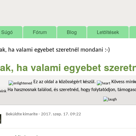
Ugrás a tartalomra
Súgó
Fórum
Blog
Letöltések
ak, ha valami egyebet szeretnél mondani :-)
ak, ha valami egyebet szeretn
Ez az oldal a közösségért készül.
Kövess minke
Ha hasznosnak találod, és szeretnéd, hogy folytatódjon, támoga
Beküldte
kimarite
-
2017. szep. 17. 09:22