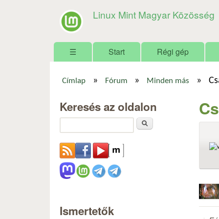
Linux Mint Magyar Közösség
Főmenü
☰
Start
Régi gép
»
»
»
Cs
Címlap
Fórum
Minden más
Jelenlegi hely
Cs
Keresés az oldalon
Keresés
Ismertetők