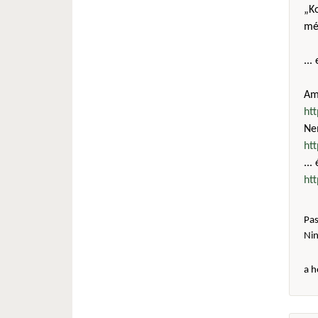
„Ko
még
...
Amú
ht
Ne
ht
...
ht
Pas
Ni
a h