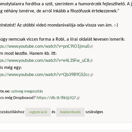
molytalanra fordítva a szót, szerintem a humorérzék fejleszthető. A j
 néhány ismérve, de arról inkább a filozófusok értekezzenek.”
 elnézést! Az utóbbi videó mondanivalója oda-vissza van ám. :-)
gy nemcsak vicces forma a Robi, a lírai oldalát kevesen ismerik:
tps://www.youtube.com/watch?v=pnC9iO1jmu0
(külső hivatkozás)
m most kezdte. Hanem kb. itt:
tps://www.youtube.com/watch?v=e4L3SFw_uC8
(külső hivatkozás)
 és még egy:
tps://www.youtube.com/watch?v=Qb39BYGS2cc
(külső hivatkozás)
te.ee:
szöveg megosztás
ncs még Dropboxod?
https://db.tt/8kIjjJQ7
(külső hivatkozás)
ozzászóláshoz
és
szükséges
regisztráció
bejelentkezés