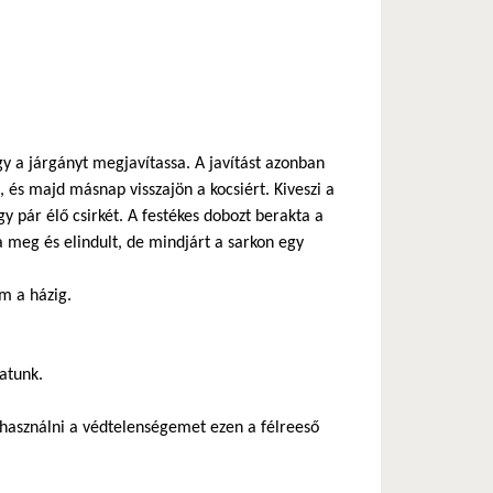
y a járgányt megjavítassa. A javítást azonban
 és majd másnap visszajön a kocsiért. Kiveszi a
gy pár élő csirkét. A festékes dobozt berakta a
a meg és elindult, de mindjárt a sarkon egy
m a házig.
hatunk.
használni a védtelenségemet ezen a félreeső