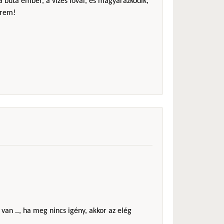
 a buta ember, a vizes lóval, és magyarázkodik,
érem!
 van .., ha meg nincs igény, akkor az elég