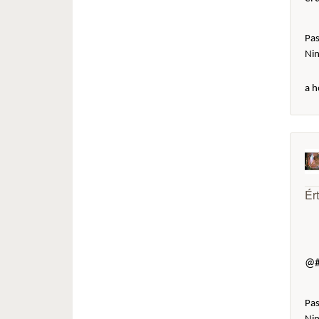
Pas
Ni
a h
Ér
@#
Pas