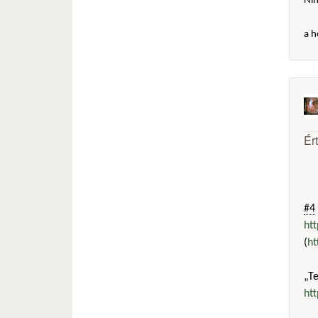
Ni
a h
Ér
#4
ht
(
ht
„T
ht