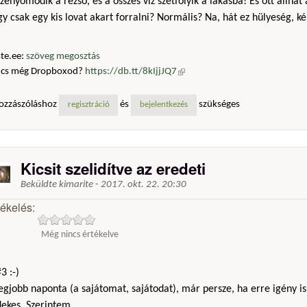
zenyomódik a rezsó, és a összes víz szétfolyik a lakásba! És ott állhat
y csak egy kis lovat akart forralni? Normális? Na, hát ez hülyeség, k
te.ee:
szöveg megosztás
ncs még Dropboxod?
https://db.tt/8kIjjJQ7
(külső hivatkozás)
ozzászóláshoz
és
szükséges
regisztráció
bejelentkezés
Kicsit szelidítve az eredeti
Beküldte
kimarite
-
2017. okt. 22. 20:30
tékelés:
Még nincs értékelve
3 :-)
egjobb naponta (a sajátomat, sajátodat), már persze, ha erre igény is
ekes. Szerintem ..