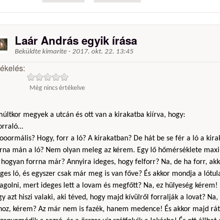
Laár András egyik írása
Beküldte
kimarite
-
2017. okt. 22. 13:45
tékelés:
Még nincs értékelve
últkor megyek a utcán és ott van a kirakatba kiírva, hogy:
Forraló…
ooormális? Hogy, forr a ló? A kirakatban? De hát be se fér a ló a kir
rrna mán a ló? Nem olyan meleg az kérem. Egy lő hőmérséklete max
hogyan forrna már? Annyira ideges, hogy felforr? Na, de ha forr, akk
ges ló, és egyszer csak már meg is van főve? És akkor mondja a lótu
agolni, mert ideges lett a lovam és megfőtt? Na, ez hülyeség kérem!
y azt hiszi valaki, aki téved, hogy majd kívülről forralják a lovat? N
hoz, kérem? Az már nem is fazék, hanem medence! És akkor majd rát