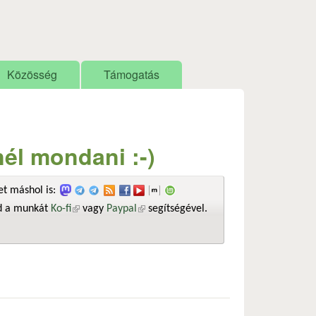
Közösség
Támogatás
él mondani :-)
t máshol is:
sd a munkát
Ko-fi
(külső hivatkozás)
vagy
Paypal
(külső hivatkozás)
segítségével.