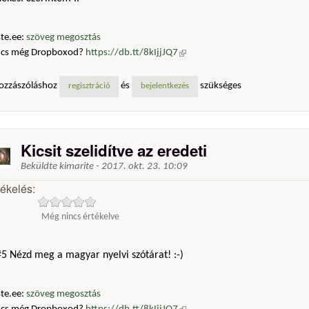
te.ee:
szöveg megosztás
ncs még Dropboxod?
https://db.tt/8kIjjJQ7
(külső hivatkozás)
ozzászóláshoz
és
szükséges
regisztráció
bejelentkezés
Kicsit szelidítve az eredeti
Beküldte
kimarite
-
2017. okt. 23. 10:09
tékelés:
Még nincs értékelve
5 Nézd meg a magyar nyelvi szótárat! :-)
te.ee:
szöveg megosztás