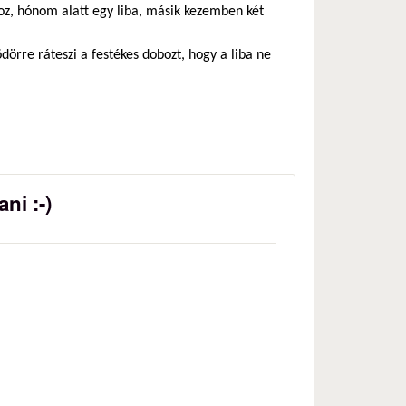
oz, hónom alatt egy liba, másik kezemben két
vödörre ráteszi a festékes dobozt, hogy a liba ne
ni :-)