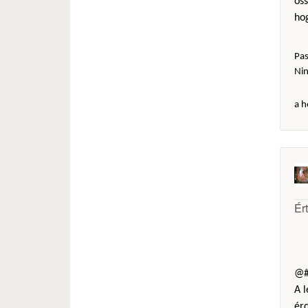
öss
hog
Pas
Ni
a h
Ér
@#
A l
érd