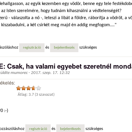
dehallgasson, az egyik kezemben egy vödör, benne egy tele festékdob
, az Isten szerelmére, hogy tudnám kihasználni a védtelenségét?
zerű - válaszolta a nő -, leteszi a libát a földre, ráborítja a vödröt, a 
 kiszabadulni, a két csirkét meg majd én addig megfogom...."
ászóláshoz
és
szükséges
regisztráció
bejelentkezés
E: Csak, ha valami egyebet szeretnél monda
küldte
mumorec
-
2017. szep. 17. 12:32
tékelés:
Átlag:
3.7
(
3
szavazat)
0 :-)
ozzászóláshoz
és
szükséges
regisztráció
bejelentkezés