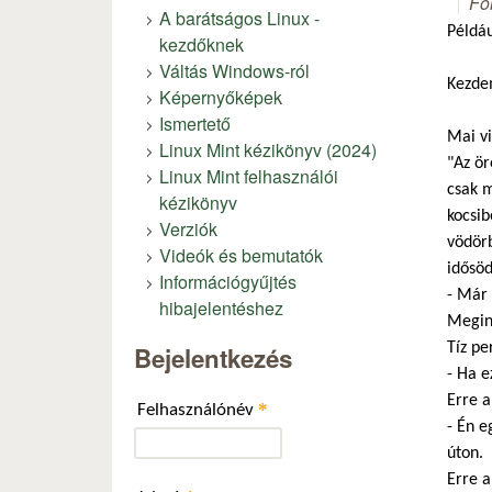
Fó
A barátságos Linux -
Példáu
kezdőknek
Váltás Windows-ról
Kezde
Képernyőképek
Ismertető
Mai vi
Linux Mint kézikönyv (2024)
"Az ör
Linux Mint felhasználói
csak m
kézikönyv
kocsib
Verziók
vödörb
Videók és bemutatók
idősöd
Információgyűjtés
- Már 
hibajelentéshez
Megind
Tíz pe
Bejelentkezés
- Ha e
Erre a
*
Felhasználónév
- Én e
úton.
Erre a