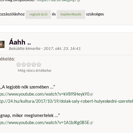
ncs még Dropboxod?
https://db.tt/8kIjjJQ7
(külső hivatkozás)
ozzászóláshoz
és
szükséges
regisztráció
bejelentkezés
Áahh ..
Beküldte
kimarite
-
2017. okt. 23. 16:41
tékelés:
Még nincs értékelve
„A legjobb nők szemében ...”
tps://www.youtube.com/watch?v=kV89SHeykY0
(külső hivatkozás)
tp://24.hu/kultura/2017/10/19/dolak-saly-robert-hulyeskedni-szeretek
egnap, mikor megismertelek ...”
tps://www.youtube.com/watch?v=1A1bJKg0B5E
(külső hivatkozás)