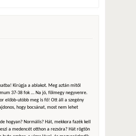
akatba! Kirúgja a ablakot. Meg aztán mitől
imum 37-38 fok … Na jó, fölmegy negyvenre.
or előbb-utóbb meg is fő! Ott áll a szegény
lajdonos, hogy bocsánat, most nem lehet
a, de hogyan? Normális? Hát, mekkora fazék kell
eszi a medencét otthon a rezsóra? Hát rögtön