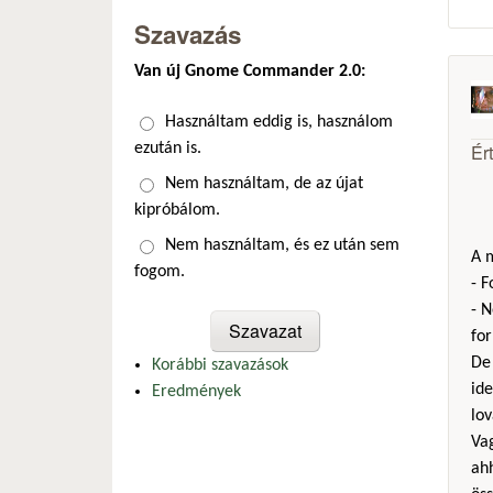
Szavazás
Van új Gnome Commander 2.0:
Választások
Használtam eddig is, használom
Ér
ezután is.
Nem használtam, de az újat
kipróbálom.
Nem használtam, és ez után sem
A m
fogom.
- 
- N
fo
De 
Korábbi szavazások
ide
Eredmények
lov
Vag
ah