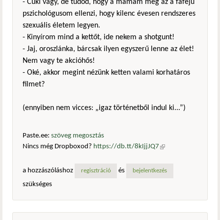
- Cuki vagy, de tudod, hogy a mamám meg az a fafejű
pszichológusom ellenzi, hogy kilenc évesen rendszeres
szexuális életem legyen.
- Kinyírom mind a kettőt, ide nekem a shotgunt!
- Jaj, oroszlánka, bárcsak ilyen egyszerű lenne az élet!
Nem vagy te akcióhős!
- Oké, akkor megint nézünk ketten valami korhatáros
filmet?
(ennyiben nem vicces: „igaz történetből indul ki...”)
Paste.ee:
szöveg megosztás
Nincs még Dropboxod?
https://db.tt/8kIjjJQ7
(külső
hivatkozás)
a hozzászóláshoz
és
regisztráció
bejelentkezés
szükséges