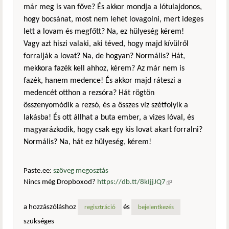
már meg is van főve? És akkor mondja a lótulajdonos,
hogy bocsánat, most nem lehet lovagolni, mert ideges
lett a lovam és megfőtt? Na, ez hülyeség kérem!
Vagy azt hiszi valaki, aki téved, hogy majd kívülről
forralják a lovat? Na, de hogyan? Normális? Hát,
mekkora fazék kell ahhoz, kérem? Az már nem is
fazék, hanem medence! És akkor majd ráteszi a
medencét otthon a rezsóra? Hát rögtön
összenyomódik a rezsó, és a összes víz szétfolyik a
lakásba! És ott állhat a buta ember, a vizes lóval, és
magyarázkodik, hogy csak egy kis lovat akart forralni?
Normális? Na, hát ez hülyeség, kérem!
Paste.ee:
szöveg megosztás
Nincs még Dropboxod?
https://db.tt/8kIjjJQ7
(külső
hivatkozás)
a hozzászóláshoz
és
regisztráció
bejelentkezés
szükséges