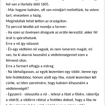
hol van a Harkály dűlő 1605.
- Már hogyne tudnám, ott van mindjárt mellettünk, ha velem
tart, elvezetem a házig.
Megindultak tehát ketten az országúton.
Tíz perccel később azt mondja a farmer:
- Ha ezen az ösvényen átvágunk az erdőn keresztül, akkor fél
órát is spórolhatunk.
Erre a nő így válaszol:
- Én egy védtelen nő vagyok, és nem ismerem magát, mi
van, ha ki akarná használni a védtelenségemet ezen a
félreeső úton.
Erre a farmert elfogja a méreg.
- Na idehallgasson, az egyik kezemben egy vödör, benne egy
tele festékdoboz, hónom alatt egy liba, másik kezemben két
csirke, az Isten szerelmére, hogy tudnám kihasználni a
védtelenségét?
- Egyszerű - válaszolta a nő -, leteszi a libát a földre, ráborítja
a vödröt, a vödörre ráteszi a festékes dobozt, hogy a liba ne