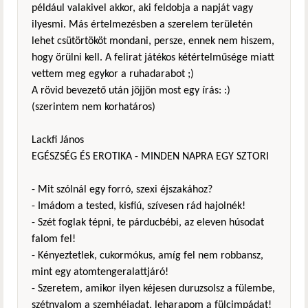
például valakivel akkor, aki feldobja a napját vagy
ilyesmi. Más értelmezésben a szerelem területén
lehet csütörtököt mondani, persze, ennek nem hiszem,
hogy örülni kell. A felirat játékos kétértelműsége miatt
vettem meg egykor a ruhadarabot ;)
A rövid bevezető után jöjjön most egy írás: :)
(szerintem nem korhatáros)
Lackfi János
EGÉSZSÉG ÉS EROTIKA - MINDEN NAPRA EGY SZTORI
- Mit szólnál egy forró, szexi éjszakához?
- Imádom a tested, kisfiú, szívesen rád hajolnék!
- Szét foglak tépni, te párducbébi, az eleven húsodat
falom fel!
- Kényeztetlek, cukormókus, amíg fel nem robbansz,
mint egy atomtengeralattjáró!
- Szeretem, amikor ilyen kéjesen duruzsolsz a fülembe,
szétnyalom a szemhéjadat, leharapom a fülcimpádat!