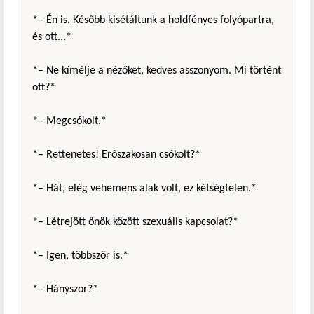
*– Én is. Később kisétáltunk a holdfényes folyópartra,
és ott...*
*– Ne kímélje a nézőket, kedves asszonyom. Mi történt
ott?*
*– Megcsókolt.*
*– Rettenetes! Erőszakosan csókolt?*
*– Hát, elég vehemens alak volt, ez kétségtelen.*
*– Létrejött önök között szexuális kapcsolat?*
*– Igen, többször is.*
*– Hányszor?*