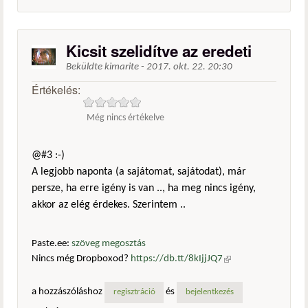
Kicsit szelidítve az eredeti
Beküldte
kimarite
-
2017. okt. 22. 20:30
Értékelés:
Még nincs értékelve
@#3 :-)
A legjobb naponta (a sajátomat, sajátodat), már
persze, ha erre igény is van .., ha meg nincs igény,
akkor az elég érdekes. Szerintem ..
Paste.ee:
szöveg megosztás
Nincs még Dropboxod?
https://db.tt/8kIjjJQ7
(külső
hivatkozás)
a hozzászóláshoz
és
regisztráció
bejelentkezés