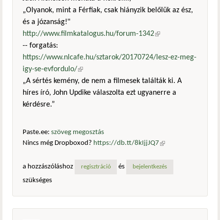
„Olyanok, mint a Férfiak, csak hiányzik belőlük az ész,
és a józanság!"
http://www.filmkatalogus.hu/forum-1342
(külső
-- forgatás:
hivatkozás)
https://www.nlcafe.hu/sztarok/20170724/lesz-ez-meg-
igy-se-evfordulo/
(külső hivatkozás)
„A sértés kemény, de nem a filmesek találták ki. A
híres író, John Updike válaszolta ezt ugyanerre a
kérdésre.”
Paste.ee:
szöveg megosztás
Nincs még Dropboxod?
https://db.tt/8kIjjJQ7
(külső
hivatkozás)
a hozzászóláshoz
és
regisztráció
bejelentkezés
szükséges