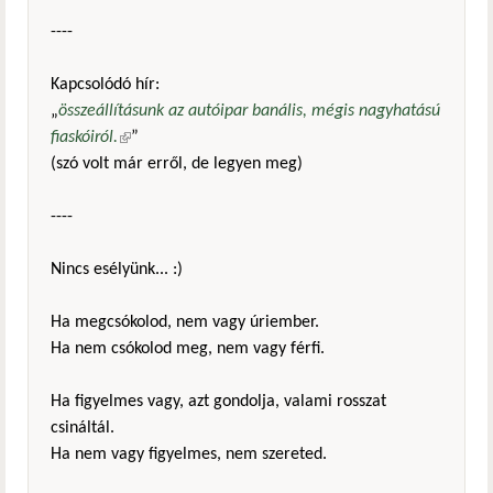
----
Kapcsolódó hír:
„
összeállításunk az autóipar banális, mégis nagyhatású
fiaskóiról.
(külső hivatkozás)
”
(szó volt már erről, de legyen meg)
----
Nincs esélyünk... :)
Ha megcsókolod, nem vagy úriember.
Ha nem csókolod meg, nem vagy férfi.
Ha figyelmes vagy, azt gondolja, valami rosszat
csináltál.
Ha nem vagy figyelmes, nem szereted.