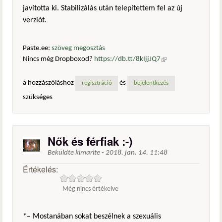
javította ki. Stabilizálás után telepítettem fel az új
verziót.
Paste.ee:
szöveg megosztás
Nincs még Dropboxod?
https://db.tt/8kIjjJQ7
(külső
hivatkozás)
a hozzászóláshoz
és
regisztráció
bejelentkezés
szükséges
Nők és férfiak :-)
Beküldte
kimarite
-
2018. jan. 14. 11:48
Értékelés:
Még nincs értékelve
*– Mostanában sokat beszélnek a szexuális