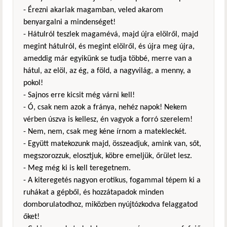
- Érezni akarlak magamban, veled akarom
benyargalni a mindenséget!
- Hátulról teszlek magamévá, majd újra elölről, majd
megint hátulról, és megint elölről, és újra meg újra,
ameddig már egyikünk se tudja többé, merre van a
hátul, az elöl, az ég, a föld, a nagyvilág, a menny, a
pokol!
- Sajnos erre kicsit még várni kell!
- Ó, csak nem azok a fránya, nehéz napok! Nekem
vérben úszva is kellesz, én vagyok a forró szerelem!
- Nem, nem, csak meg kéne írnom a matekleckét.
- Együtt matekozunk majd, összeadjuk, amink van, sőt,
megszorozzuk, elosztjuk, köbre emeljük, őrület lesz.
- Meg még ki is kell teregetnem.
- A kiteregetés nagyon erotikus, fogammal tépem ki a
ruhákat a gépből, és hozzátapadok minden
domborulatodhoz, miközben nyújtózkodva felaggatod
őket!