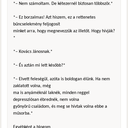
*– Nem számoltam. De kétezernél biztosan többször.*
*– Ez borzalmas! Azt hiszem, ez a rettenetes
bűncselekmény feljogosít
minket arra, hogy megnevezzük az illetőt. Hogy hívják?
*
*– Kovács Jánosnak.*
*– És aztán mi lett később?*
*– Elvett feleségül, azóta is boldogan élünk. Ha nem
zaklatott volna, még
ma is anyáméknál laknék, minden reggel
depressziósan ébrednék, nem volna
gyönyörű családom, és meg se hívtak volna ebbe a
műsorba.*
Egyébként a blogom