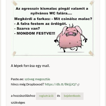
A képek forrása egy mail.
Paste.ee:
szöveg megosztás
Nincs még Dropboxod?
https://db.tt/8kIjjJQ7
(külső
hivatkozás)
a hozzászóláshoz
és
regisztráció
bejelentkezés
szükséges