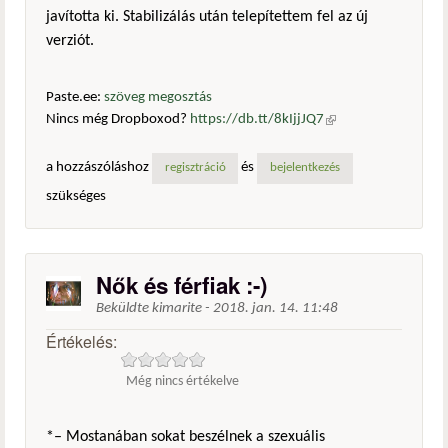
javította ki. Stabilizálás után telepítettem fel az új
verziót.
Paste.ee:
szöveg megosztás
Nincs még Dropboxod?
https://db.tt/8kIjjJQ7
(külső
hivatkozás)
a hozzászóláshoz
és
regisztráció
bejelentkezés
szükséges
Nők és férfiak :-)
Beküldte
kimarite
-
2018. jan. 14. 11:48
Értékelés:
Még nincs értékelve
*– Mostanában sokat beszélnek a szexuális