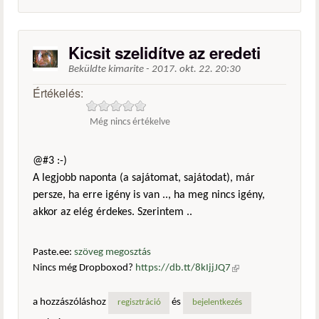
Kicsit szelidítve az eredeti
Beküldte
kimarite
-
2017. okt. 22. 20:30
Értékelés:
Még nincs értékelve
@#3 :-)
A legjobb naponta (a sajátomat, sajátodat), már
persze, ha erre igény is van .., ha meg nincs igény,
akkor az elég érdekes. Szerintem ..
Paste.ee:
szöveg megosztás
Nincs még Dropboxod?
https://db.tt/8kIjjJQ7
(külső
hivatkozás)
a hozzászóláshoz
és
regisztráció
bejelentkezés