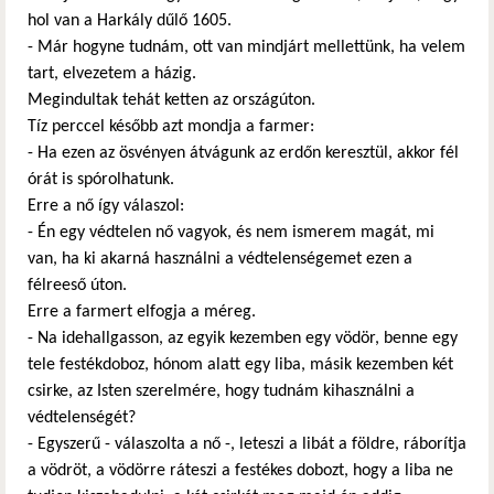
hol van a Harkály dűlő 1605.
- Már hogyne tudnám, ott van mindjárt mellettünk, ha velem
tart, elvezetem a házig.
Megindultak tehát ketten az országúton.
Tíz perccel később azt mondja a farmer:
- Ha ezen az ösvényen átvágunk az erdőn keresztül, akkor fél
órát is spórolhatunk.
Erre a nő így válaszol:
- Én egy védtelen nő vagyok, és nem ismerem magát, mi
van, ha ki akarná használni a védtelenségemet ezen a
félreeső úton.
Erre a farmert elfogja a méreg.
- Na idehallgasson, az egyik kezemben egy vödör, benne egy
tele festékdoboz, hónom alatt egy liba, másik kezemben két
csirke, az Isten szerelmére, hogy tudnám kihasználni a
védtelenségét?
- Egyszerű - válaszolta a nő -, leteszi a libát a földre, ráborítja
a vödröt, a vödörre ráteszi a festékes dobozt, hogy a liba ne