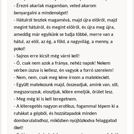
- Érezni akarlak magamban, veled akarom
benyargalni a mindenséget!
- Hátulról teszlek magamévá, majd újra elölről, majd
megint hátulról, és megint elölről, és újra meg újra,
ameddig már egyikünk se tudja többé, merre van a
hátul, az elöl, az ég, a föld, a nagyvilág, a menny, a
pokol!
- Sajnos erre kicsit még várni kell!
- Ó, csak nem azok a fránya, nehéz napok! Nekem
vérben úszva is kellesz, én vagyok a forró szerelem!
- Nem, nem, csak meg kéne írnom a matekleckét.
- Együtt matekozunk majd, összeadjuk, amink van, sőt,
megszorozzuk, elosztjuk, köbre emeljük, őrület lesz.
- Meg még ki is kell teregetnem.
- A kiteregetés nagyon erotikus, fogammal tépem ki a
ruhákat a gépből, és hozzátapadok minden
domborulatodhoz, miközben nyújtózkodva felaggatod
őket!