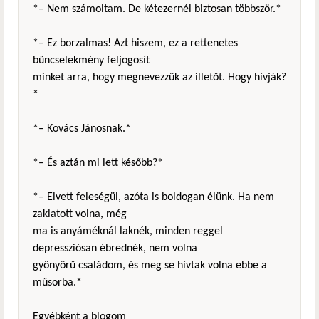
*– Nem számoltam. De kétezernél biztosan többször.*
*– Ez borzalmas! Azt hiszem, ez a rettenetes
bűncselekmény feljogosít
minket arra, hogy megnevezzük az illetőt. Hogy hívják?
*
*– Kovács Jánosnak.*
*– És aztán mi lett később?*
*– Elvett feleségül, azóta is boldogan élünk. Ha nem
zaklatott volna, még
ma is anyáméknál laknék, minden reggel
depressziósan ébrednék, nem volna
gyönyörű családom, és meg se hívtak volna ebbe a
műsorba.*
Egyébként a blogom