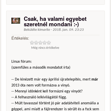
Csak, ha valami egyebet
szeretnél mondani :-)
Beküldte
kimarite
-
2018. jan. 09. 23:23
Értékelés:
Még nincs értékelve
Linux fórum:
(szemfüles a második mondatot írta)
-- De kinézett már egy áprilisi újratelepítés, mert
már
2013 óta nem volt formázva a vinyó.
-- Mennyi időnként kell formázni egy vinyót?
-- A felhasználó lelkivilágától függ.
-- Múlt tavasszal történt jó pár adatátviteli anomália a
géppel, ami miatt a fájlrendszer is sérült és a fsck sem