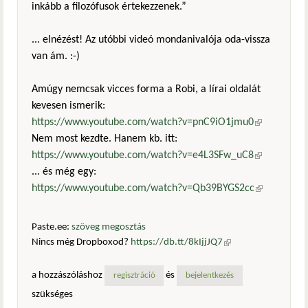
inkább a filozófusok értekezzenek.”
... elnézést! Az utóbbi videó mondanivalója oda-vissza
van ám. :-)
Amúgy nemcsak vicces forma a Robi, a lírai oldalát
kevesen ismerik:
https://www.youtube.com/watch?v=pnC9iO1jmu0
(külső
Nem most kezdte. Hanem kb. itt:
hivatkozás)
https://www.youtube.com/watch?v=e4L3SFw_uC8
(külső
... és még egy:
hivatkozás)
https://www.youtube.com/watch?v=Qb39BYGS2cc
(külső
hivatkozás)
Paste.ee:
szöveg megosztás
Nincs még Dropboxod?
https://db.tt/8kIjjJQ7
(külső
hivatkozás)
a hozzászóláshoz
és
regisztráció
bejelentkezés
szükséges