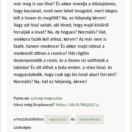
már meg is van főve? És akkor mondja a lótulajdonos,
hogy bocsánat, most nem lehet lovagolni, mert ideges
lett a lovam és megfőtt? Na, ez hülyeség kérem!
Vagy azt hiszi valaki, aki téved, hogy majd kívülről
forralják a lovat? Na, de hogyan? Normális? Hát,
mekkora fazék kell ahhoz, kérem? Az már nem is
fazék, hanem medence! És akkor majd ráteszi a
medencét otthon a rezsóra? Hát rögtön
összenyomódik a rezsó, és a összes víz szétfolyik a
lakásba! És ott állhat a buta ember, a vizes lóval, és
magyarázkodik, hogy csak egy kis lovat akart forralni?
Normális? Na, hát ez hülyeség, kérem!
Paste.ee:
szöveg megosztás
Nincs még Dropboxod?
https://db.tt/8kIjjJQ7
(külső
hivatkozás)
a hozzászóláshoz
és
regisztráció
bejelentkezés
szükséges