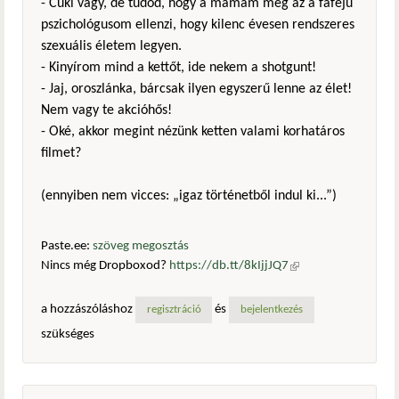
- Cuki vagy, de tudod, hogy a mamám meg az a fafejű
pszichológusom ellenzi, hogy kilenc évesen rendszeres
szexuális életem legyen.
- Kinyírom mind a kettőt, ide nekem a shotgunt!
- Jaj, oroszlánka, bárcsak ilyen egyszerű lenne az élet!
Nem vagy te akcióhős!
- Oké, akkor megint nézünk ketten valami korhatáros
filmet?
(ennyiben nem vicces: „igaz történetből indul ki...”)
Paste.ee:
szöveg megosztás
Nincs még Dropboxod?
https://db.tt/8kIjjJQ7
(külső
hivatkozás)
a hozzászóláshoz
és
regisztráció
bejelentkezés
szükséges