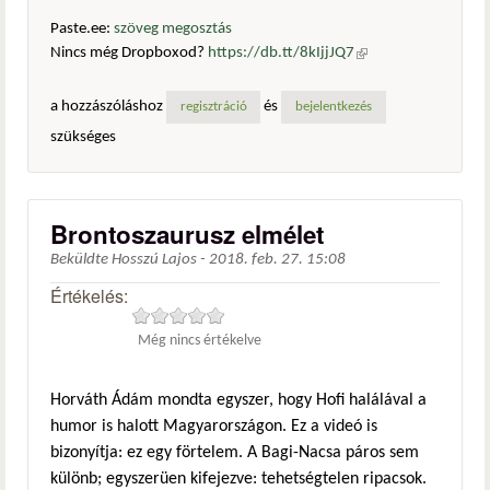
Paste.ee:
szöveg megosztás
Nincs még Dropboxod?
https://db.tt/8kIjjJQ7
(külső
hivatkozás)
a hozzászóláshoz
és
regisztráció
bejelentkezés
szükséges
Brontoszaurusz elmélet
Beküldte
Hosszú Lajos
-
2018. feb. 27. 15:08
Értékelés:
Még nincs értékelve
Horváth Ádám mondta egyszer, hogy Hofi halálával a
humor is halott Magyarországon. Ez a videó is
bizonyítja: ez egy förtelem. A Bagi-Nacsa páros sem
különb; egyszerüen kifejezve: tehetségtelen ripacsok.