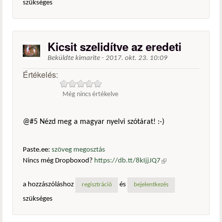
szükséges
Kicsit szelidítve az eredeti
Beküldte
kimarite
-
2017. okt. 23. 10:09
Értékelés:
Még nincs értékelve
@#5 Nézd meg a magyar nyelvi szótárat! :-)
Paste.ee:
szöveg megosztás
Nincs még Dropboxod?
https://db.tt/8kIjjJQ7
(külső
hivatkozás)
a hozzászóláshoz
és
regisztráció
bejelentkezés
szükséges