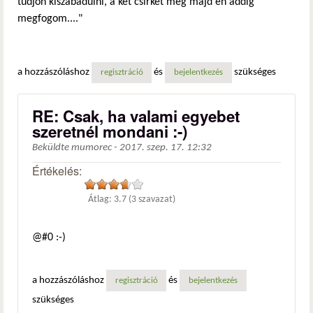
tudjon kiszabadulni, a két csirkét meg majd én addig
megfogom...."
a hozzászóláshoz
és
szükséges
regisztráció
bejelentkezés
RE: Csak, ha valami egyebet
szeretnél mondani :-)
Beküldte
mumorec
-
2017. szep. 17. 12:32
Értékelés:
Átlag:
3.7
(
3
szavazat)
@#0 :-)
a hozzászóláshoz
és
regisztráció
bejelentkezés
szükséges