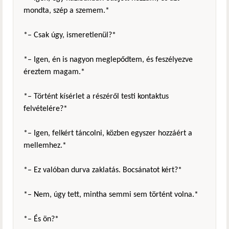
mondta, szép a szemem.*
*– Csak úgy, ismeretlenül?*
*– Igen, én is nagyon meglepődtem, és feszélyezve
éreztem magam.*
*– Történt kísérlet a részéről testi kontaktus
felvételére?*
*– Igen, felkért táncolni, közben egyszer hozzáért a
mellemhez.*
*– Ez valóban durva zaklatás. Bocsánatot kért?*
*– Nem, úgy tett, mintha semmi sem történt volna.*
*– És ön?*