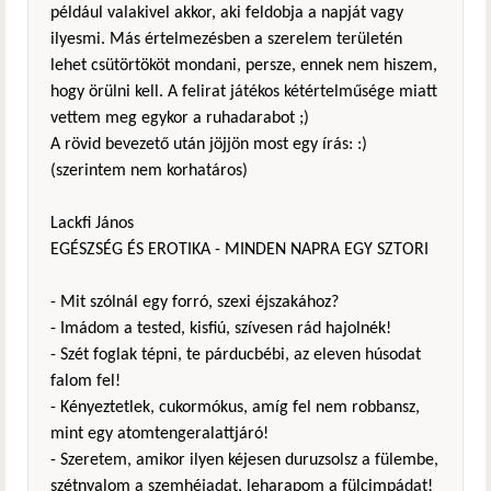
például valakivel akkor, aki feldobja a napját vagy
ilyesmi. Más értelmezésben a szerelem területén
lehet csütörtököt mondani, persze, ennek nem hiszem,
hogy örülni kell. A felirat játékos kétértelműsége miatt
vettem meg egykor a ruhadarabot ;)
A rövid bevezető után jöjjön most egy írás: :)
(szerintem nem korhatáros)
Lackfi János
EGÉSZSÉG ÉS EROTIKA - MINDEN NAPRA EGY SZTORI
- Mit szólnál egy forró, szexi éjszakához?
- Imádom a tested, kisfiú, szívesen rád hajolnék!
- Szét foglak tépni, te párducbébi, az eleven húsodat
falom fel!
- Kényeztetlek, cukormókus, amíg fel nem robbansz,
mint egy atomtengeralattjáró!
- Szeretem, amikor ilyen kéjesen duruzsolsz a fülembe,
szétnyalom a szemhéjadat, leharapom a fülcimpádat!