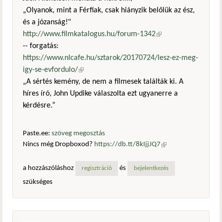
„Olyanok, mint a Férfiak, csak hiányzik belőlük az ész,
és a józanság!"
http://www.filmkatalogus.hu/forum-1342
(külső
-- forgatás:
hivatkozás)
https://www.nlcafe.hu/sztarok/20170724/lesz-ez-meg-
igy-se-evfordulo/
(külső hivatkozás)
„A sértés kemény, de nem a filmesek találták ki. A
híres író, John Updike válaszolta ezt ugyanerre a
kérdésre.”
Paste.ee:
szöveg megosztás
Nincs még Dropboxod?
https://db.tt/8kIjjJQ7
(külső
hivatkozás)
a hozzászóláshoz
és
regisztráció
bejelentkezés
szükséges