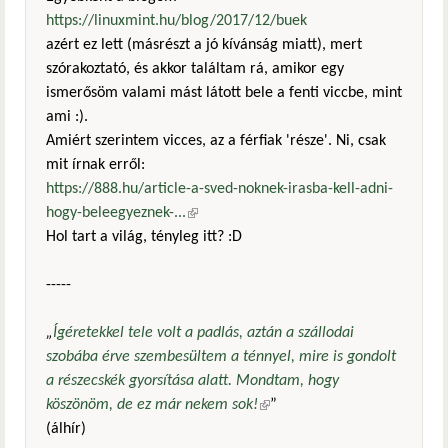
https://linuxmint.hu/blog/2017/12/buek
azért ez lett (másrészt a jó kívánság miatt), mert
szórakoztató, és akkor találtam rá, amikor egy
ismerősöm valami mást látott bele a fenti viccbe, mint
ami :).
Amiért szerintem vicces, az a férfiak 'része'. Ni, csak
mit írnak erről:
https://888.hu/article-a-sved-noknek-irasba-kell-adni-
hogy-beleegyeznek-...
(külső hivatkozás)
Hol tart a világ, tényleg itt? :D
-----
„
Ígéretekkel tele volt a padlás, aztán a szállodai
szobába érve szembesültem a ténnyel, mire is gondolt
a részecskék gyorsítása alatt. Mondtam, hogy
köszönöm, de ez már nekem sok!
(külső hivatkozás)
”
(álhír)