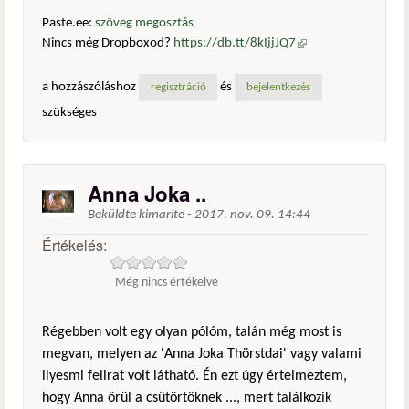
Paste.ee:
szöveg megosztás
Nincs még Dropboxod?
https://db.tt/8kIjjJQ7
(külső
hivatkozás)
a hozzászóláshoz
és
regisztráció
bejelentkezés
szükséges
Anna Joka ..
Beküldte
kimarite
-
2017. nov. 09. 14:44
Értékelés:
Még nincs értékelve
Régebben volt egy olyan pólóm, talán még most is
megvan, melyen az 'Anna Joka Thörstdai' vagy valami
ilyesmi felirat volt látható. Én ezt úgy értelmeztem,
hogy Anna örül a csütörtöknek ..., mert találkozik