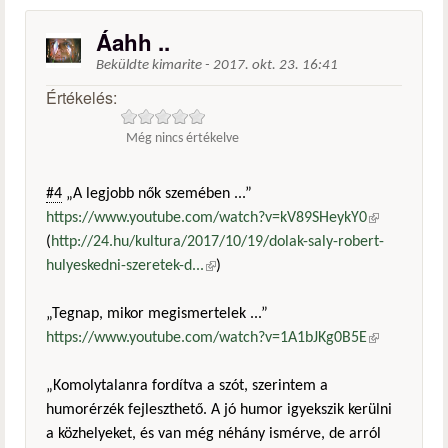
Áahh ..
Beküldte
kimarite
-
2017. okt. 23. 16:41
Értékelés:
Még nincs értékelve
#4
„A legjobb nők szemében ...”
https://www.youtube.com/watch?v=kV89SHeykY0
(külső
(
http://24.hu/kultura/2017/10/19/dolak-saly-robert-
hivatkozás)
hulyeskedni-szeretek-d...
(külső hivatkozás)
)
„Tegnap, mikor megismertelek ...”
https://www.youtube.com/watch?v=1A1bJKg0B5E
(külső
hivatkozás)
„Komolytalanra fordítva a szót, szerintem a
humorérzék fejleszthető. A jó humor igyekszik kerülni
a közhelyeket, és van még néhány ismérve, de arról