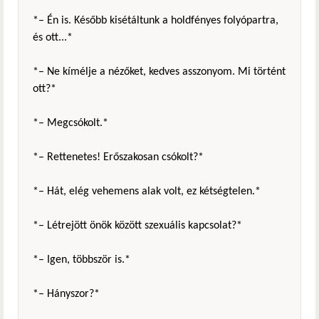
*– Én is. Később kisétáltunk a holdfényes folyópartra,
és ott...*
*– Ne kímélje a nézőket, kedves asszonyom. Mi történt
ott?*
*– Megcsókolt.*
*– Rettenetes! Erőszakosan csókolt?*
*– Hát, elég vehemens alak volt, ez kétségtelen.*
*– Létrejött önök között szexuális kapcsolat?*
*– Igen, többször is.*
*– Hányszor?*