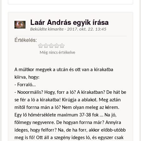
Laár András egyik írása
Beküldte
kimarite
-
2017. okt. 22. 13:45
Értékelés:
Még nincs értékelve
A múltkor megyek a utcán és ott van a kirakatba
kiírva, hogy:
- Forraló…
- Nooormális? Hogy, forr a ló? A kirakatban? De hát be
se fér a ló a kirakatba! Kirúgja a ablakot. Meg aztán
mitől forrna mán a ló? Nem olyan meleg az kérem.
Egy lő hőmérséklete maximum 37-38 fok … Na jó,
fölmegy negyvenre. De hogyan forrna már? Annyira
ideges, hogy felforr? Na, de ha forr, akkor előbb-utóbb
meg is fő! Ott áll a szegény ideges ló, és egyszer csak