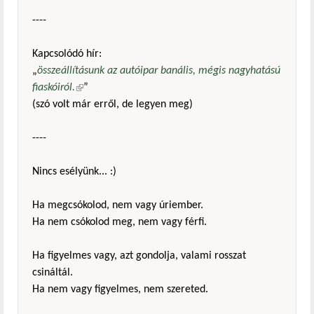
----
Kapcsolódó hír:
„
összeállításunk az autóipar banális, mégis nagyhatású
fiaskóiról.
(külső hivatkozás)
”
(szó volt már erről, de legyen meg)
----
Nincs esélyünk... :)
Ha megcsókolod, nem vagy úriember.
Ha nem csókolod meg, nem vagy férfi.
Ha figyelmes vagy, azt gondolja, valami rosszat
csináltál.
Ha nem vagy figyelmes, nem szereted.