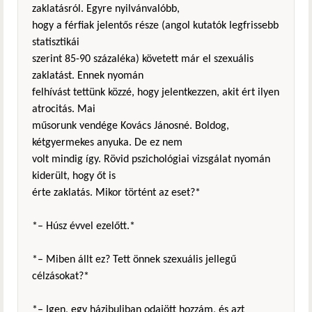
zaklatásról. Egyre nyilvánvalóbb,
hogy a férfiak jelentős része (angol kutatók legfrissebb
statisztikái
szerint 85-90 százaléka) követett már el szexuális
zaklatást. Ennek nyomán
felhívást tettünk közzé, hogy jelentkezzen, akit ért ilyen
atrocitás. Mai
műsorunk vendége Kovács Jánosné. Boldog,
kétgyermekes anyuka. De ez nem
volt mindig így. Rövid pszichológiai vizsgálat nyomán
kiderült, hogy őt is
érte zaklatás. Mikor történt az eset?*
*– Húsz évvel ezelőtt.*
*– Miben állt ez? Tett önnek szexuális jellegű
célzásokat?*
*– Igen, egy házibuliban odajött hozzám, és azt