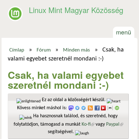
Ugrás a tartalomra
Linux Mint Magyar Közösség
menü
»
»
»
Csak, ha
Címlap
Fórum
Minden más
Jelenlegi hely
valami egyebet szeretnél mondani :-)
Csak, ha valami egyebet
szeretnél mondani :-)
Ez az oldal a közösségért készül.
Kövess minket máshol is:
Ha hasznosnak találod, és szeretnéd, hogy
folytatódjon, támogasd a munkát
Ko-fi
(külső hivatkozás)
vagy
Paypal
(külső
segítségével.
hivatkozá