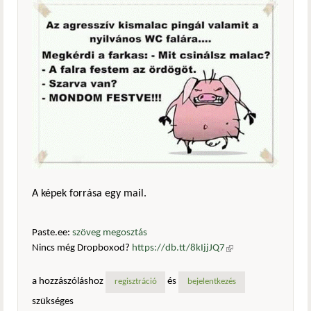
A képek forrása egy mail.
Paste.ee:
szöveg megosztás
Nincs még Dropboxod?
https://db.tt/8kIjjJQ7
(külső
hivatkozás)
a hozzászóláshoz
és
regisztráció
bejelentkezés
szükséges