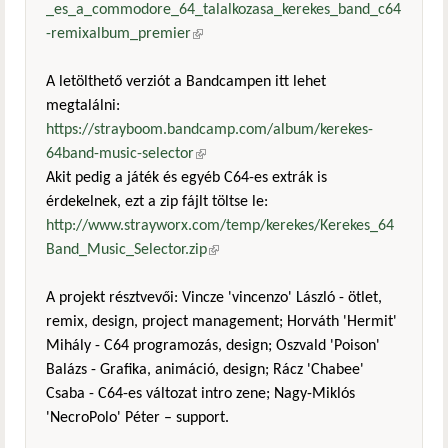
_es_a_commodore_64_talalkozasa_kerekes_band_c64
-remixalbum_premier
(külső hivatkozás)
A letölthető verziót a Bandcampen itt lehet
megtalálni:
https://strayboom.bandcamp.com/album/kerekes-
64band-music-selector
(külső hivatkozás)
Akit pedig a játék és egyéb C64-es extrák is
érdekelnek, ezt a zip fájlt töltse le:
http://www.strayworx.com/temp/kerekes/Kerekes_64
Band_Music_Selector.zip
(külső hivatkozás)
A projekt résztvevői: Vincze 'vincenzo' László - ötlet,
remix, design, project management; Horváth 'Hermit'
Mihály - C64 programozás, design; Oszvald 'Poison'
Balázs - Grafika, animáció, design; Rácz 'Chabee'
Csaba - C64-es változat intro zene; Nagy-Miklós
'NecroPolo' Péter – support.