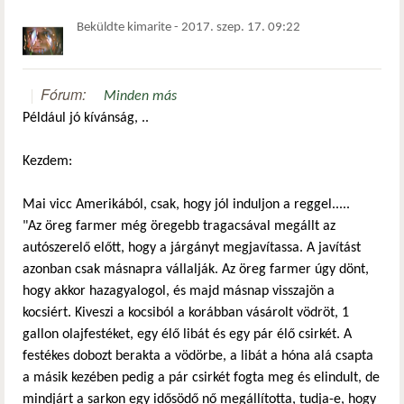
Beküldte
kimarite
-
2017. szep. 17. 09:22
Fórum:
Minden más
Például jó kívánság, ..
Kezdem:
Mai vicc Amerikából, csak, hogy jól induljon a reggel.....
"Az öreg farmer még öregebb tragacsával megállt az
autószerelő előtt, hogy a járgányt megjavítassa. A javítást
azonban csak másnapra vállalják. Az öreg farmer úgy dönt,
hogy akkor hazagyalogol, és majd másnap visszajön a
kocsiért. Kiveszi a kocsiból a korábban vásárolt vödröt, 1
gallon olajfestéket, egy élő libát és egy pár élő csirkét. A
festékes dobozt berakta a vödörbe, a libát a hóna alá csapta
a másik kezében pedig a pár csirkét fogta meg és elindult, de
mindjárt a sarkon egy idősödő nő megállította, tudja-e, hogy