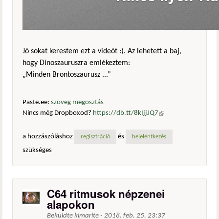
Jó sokat kerestem ezt a videót :). Az lehetett a baj,
hogy Dinoszauruszra emlékeztem:
„Minden Brontoszaurusz ...”
Paste.ee:
szöveg megosztás
Nincs még Dropboxod?
https://db.tt/8kIjjJQ7
(külső
hivatkozás)
a hozzászóláshoz
és
regisztráció
bejelentkezés
szükséges
C64 ritmusok népzenei
alapokon
Beküldte
kimarite
-
2018. feb. 25. 23:37