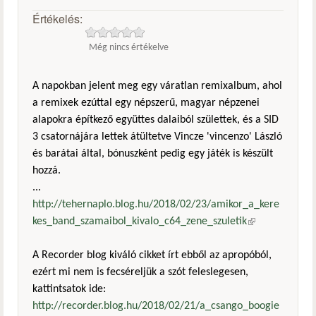
Értékelés:
Még nincs értékelve
A napokban jelent meg egy váratlan remixalbum, ahol
a remixek ezúttal egy népszerű, magyar népzenei
alapokra építkező együttes dalaiból születtek, és a SID
3 csatornájára lettek átültetve Vincze 'vincenzo' László
és barátai által, bónuszként pedig egy játék is készült
hozzá.
...
http://tehernaplo.blog.hu/2018/02/23/amikor_a_kere
kes_band_szamaibol_kivalo_c64_zene_szuletik
(külső
hivatkozás)
A Recorder blog kiváló cikket írt ebből az apropóból,
ezért mi nem is fecséreljük a szót feleslegesen,
kattintsatok ide:
http://recorder.blog.hu/2018/02/21/a_csango_boogie