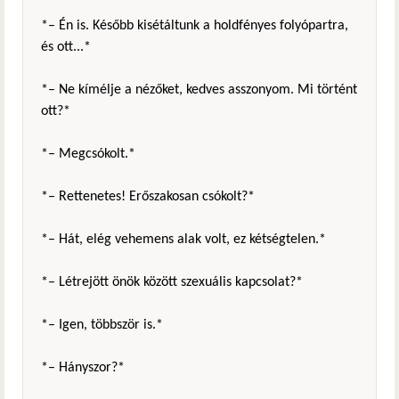
*– Én is. Később kisétáltunk a holdfényes folyópartra,
és ott...*
*– Ne kímélje a nézőket, kedves asszonyom. Mi történt
ott?*
*– Megcsókolt.*
*– Rettenetes! Erőszakosan csókolt?*
*– Hát, elég vehemens alak volt, ez kétségtelen.*
*– Létrejött önök között szexuális kapcsolat?*
*– Igen, többször is.*
*– Hányszor?*