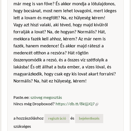
már meg is van főve? És akkor mondja a lótulajdonos,
hogy bocsánat, most nem lehet lovagolni, mert ideges
lett a lovam és megfőtt? Na, ez hülyeség kérem!
Vagy azt hiszi valaki, aki téved, hogy majd kívülről
forralják a lovat? Na, de hogyan? Normális? Hát,
mekkora fazék kell ahhoz, kérem? Az már nem is
fazék, hanem medence! És akkor majd ráteszi a
medencét otthon a rezsóra? Hát rögtön
összenyomódik a rezsó, és a összes víz szétfolyik a
lakásba! És ott állhat a buta ember, a vizes lóval, és
magyarázkodik, hogy csak egy kis lovat akart forralni?
Normális? Na, hát ez hülyeség, kérem!
Paste.ee:
szöveg megosztás
Nincs még Dropboxod?
https://db.tt/8kIjjJQ7
(külső
hivatkozás)
a hozzászóláshoz
és
regisztráció
bejelentkezés
szükséges