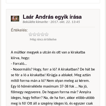
Laár András egyik írása
Beküldte
kimarite
-
2017. okt. 22. 13:45
Értékelés:
Még nincs értékelve
A múltkor megyek a utcán és ott van a kirakatba
kiírva, hogy:
- Forraló…
- Nooormális? Hogy, forr a ló? A kirakatban? De hát be
se fér a ló a kirakatba! Kirúgja a ablakot. Meg aztán
mitől forrna mán a ló? Nem olyan meleg az kérem.
Egy lő hőmérséklete maximum 37-38 fok … Na jó,
fölmegy negyvenre. De hogyan forrna már? Annyira
ideges, hogy felforr? Na, de ha forr, akkor előbb-utóbb
meg is fő! Ott áll a szegény ideges ló, és egyszer csak