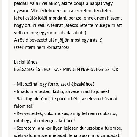
például valakivel akkor, aki feldobja a napját vagy
ilyesmi. Más értelmezésben a szerelem területén
lehet csütörtököt mondani, persze, ennek nem hiszem,
hogy örülni kell. A felirat játékos kétértelműsége miatt
vettem meg egykor a ruhadarabot ;)
A rövid bevezető után jöjjön most egy írás: :)
(szerintem nem korhatáros)
Lackfi János
EGÉSZSÉG ÉS EROTIKA - MINDEN NAPRA EGY SZTORI
- Mit szólnál egy forró, szexi éjszakához?
- Imádom a tested, kisfiú, szívesen rád hajolnék!
- Szét foglak tépni, te párducbébi, az eleven húsodat
falom fel!
- Kényeztetlek, cukormókus, amíg fel nem robbansz,
mint egy atomtengeralattjáró!
- Szeretem, amikor ilyen kéjesen duruzsolsz a fülembe,
szétnyalom a szemhéjadat, leharapom a fülcimpádat!