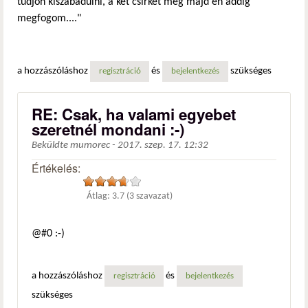
tudjon kiszabadulni, a két csirkét meg majd én addig
megfogom...."
a hozzászóláshoz
és
szükséges
regisztráció
bejelentkezés
RE: Csak, ha valami egyebet
szeretnél mondani :-)
Beküldte
mumorec
-
2017. szep. 17. 12:32
Értékelés:
Átlag:
3.7
(
3
szavazat)
@#0 :-)
a hozzászóláshoz
és
regisztráció
bejelentkezés
szükséges