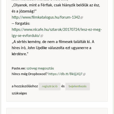
„Olyanok, mint a Férfiak, csak hiányzik belőlük az ész,
és a józanság!"
http://www.filmkatalogus.hu/forum-1342
(külső
-- forgatás:
hivatkozás)
https://www.nlcafe.hu/sztarok/20170724/lesz-ez-meg-
igy-se-evfordulo/
(külső hivatkozás)
„A sértés kemény, de nem a filmesek találták ki. A
híres író, John Updike válaszolta ezt ugyanerre a
kérdésre.”
Paste.ee:
szöveg megosztás
Nincs még Dropboxod?
https://db.tt/8kIjjJQ7
(külső
hivatkozás)
a hozzászóláshoz
és
regisztráció
bejelentkezés
szükséges