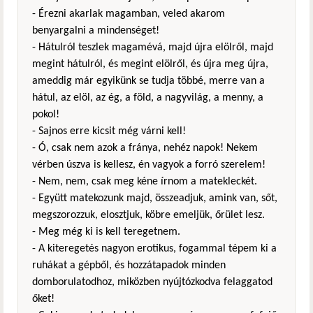
- Érezni akarlak magamban, veled akarom
benyargalni a mindenséget!
- Hátulról teszlek magamévá, majd újra elölről, majd
megint hátulról, és megint elölről, és újra meg újra,
ameddig már egyikünk se tudja többé, merre van a
hátul, az elöl, az ég, a föld, a nagyvilág, a menny, a
pokol!
- Sajnos erre kicsit még várni kell!
- Ó, csak nem azok a fránya, nehéz napok! Nekem
vérben úszva is kellesz, én vagyok a forró szerelem!
- Nem, nem, csak meg kéne írnom a matekleckét.
- Együtt matekozunk majd, összeadjuk, amink van, sőt,
megszorozzuk, elosztjuk, köbre emeljük, őrület lesz.
- Meg még ki is kell teregetnem.
- A kiteregetés nagyon erotikus, fogammal tépem ki a
ruhákat a gépből, és hozzátapadok minden
domborulatodhoz, miközben nyújtózkodva felaggatod
őket!