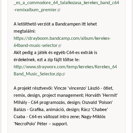
_es_a_commodore_64_talalkozasa_kerekes_band_c64
-remixalbum_premier
(külső hivatkozás)
A letölthető verziót a Bandcampen itt lehet
megtalálni:
https://strayboom.bandcamp.com/album/kerekes-
64band-music-selector
(külső hivatkozás)
Akit pedig a játék és egyéb C64-es extrák is
érdekelnek, ezt a zip fájlt töltse le:
http://www.strayworx.com/temp/kerekes/Kerekes_64
Band_Music_Selector.zip
(külső hivatkozás)
A projekt résztvevői: Vincze 'vincenzo' László - ötlet,
remix, design, project management; Horváth 'Hermit'
Mihály - C64 programozás, design; Oszvald 'Poison'
Balázs - Grafika, animáció, design; Rácz 'Chabee'
Csaba - C64-es változat intro zene; Nagy-Miklós
'NecroPolo' Péter – support.