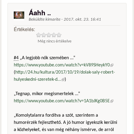
Áahh ..
Beküldte
kimarite
-
2017. okt. 23. 16:41
Értékelés:
Még nincs értékelve
#4
„A legjobb nők szemében ...”
https://www.youtube.com/watch?v=kV89SHeykY0
(külső
(
http://24.hu/kultura/2017/10/19/dolak-saly-robert-
hivatkozás)
hulyeskedni-szeretek-d...
(külső hivatkozás)
)
„Tegnap, mikor megismertelek ...”
https://www.youtube.com/watch?v=1A1bJKg0B5E
(külső
hivatkozás)
„Komolytalanra fordítva a szót, szerintem a
humorérzék fejleszthető. A jó humor igyekszik kerülni
a közhelyeket, és van még néhány ismérve, de arról