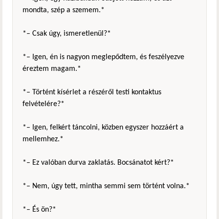
mondta, szép a szemem.*
*– Csak úgy, ismeretlenül?*
*– Igen, én is nagyon meglepődtem, és feszélyezve
éreztem magam.*
*– Történt kísérlet a részéről testi kontaktus
felvételére?*
*– Igen, felkért táncolni, közben egyszer hozzáért a
mellemhez.*
*– Ez valóban durva zaklatás. Bocsánatot kért?*
*– Nem, úgy tett, mintha semmi sem történt volna.*
*– És ön?*