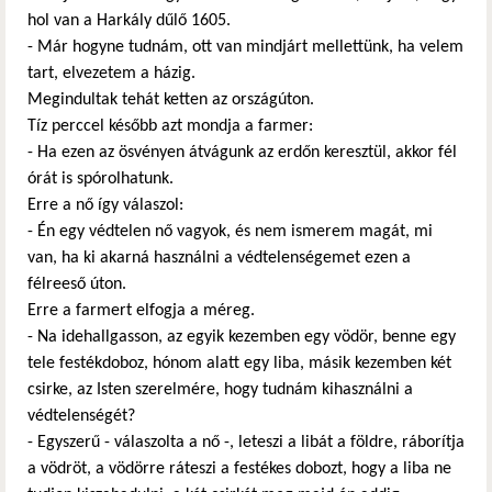
hol van a Harkály dűlő 1605.
- Már hogyne tudnám, ott van mindjárt mellettünk, ha velem
tart, elvezetem a házig.
Megindultak tehát ketten az országúton.
Tíz perccel később azt mondja a farmer:
- Ha ezen az ösvényen átvágunk az erdőn keresztül, akkor fél
órát is spórolhatunk.
Erre a nő így válaszol:
- Én egy védtelen nő vagyok, és nem ismerem magát, mi
van, ha ki akarná használni a védtelenségemet ezen a
félreeső úton.
Erre a farmert elfogja a méreg.
- Na idehallgasson, az egyik kezemben egy vödör, benne egy
tele festékdoboz, hónom alatt egy liba, másik kezemben két
csirke, az Isten szerelmére, hogy tudnám kihasználni a
védtelenségét?
- Egyszerű - válaszolta a nő -, leteszi a libát a földre, ráborítja
a vödröt, a vödörre ráteszi a festékes dobozt, hogy a liba ne