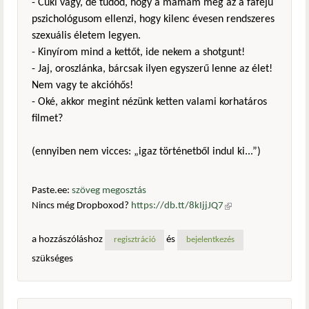
- Cuki vagy, de tudod, hogy a mamám meg az a fafejű
pszichológusom ellenzi, hogy kilenc évesen rendszeres
szexuális életem legyen.
- Kinyírom mind a kettőt, ide nekem a shotgunt!
- Jaj, oroszlánka, bárcsak ilyen egyszerű lenne az élet!
Nem vagy te akcióhős!
- Oké, akkor megint nézünk ketten valami korhatáros
filmet?
(ennyiben nem vicces: „igaz történetből indul ki...”)
Paste.ee:
szöveg megosztás
Nincs még Dropboxod?
https://db.tt/8kIjjJQ7
(külső
hivatkozás)
a hozzászóláshoz
és
regisztráció
bejelentkezés
szükséges