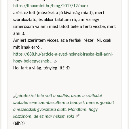
https://linuxmint.hu/blog/2017/12/buek
azért ez lett (másrészt a jó kívánság miatt), mert
szórakoztató, és akkor találtam rá, amikor egy
ismerősöm valami mást látott bele a fenti viccbe, mint
ami :).
Amiért szerintem vicces, az a férfiak 'része'. Ni, csak
mit írnak erről:
https://888.hu/article-a-sved-noknek-irasba-kell-adni-
hogy-beleegyeznek-...
(külső hivatkozás)
Hol tart a világ, tényleg itt? :D
-----
„
Ígéretekkel tele volt a padlás, aztán a szállodai
szobába érve szembesültem a ténnyel, mire is gondolt
a részecskék gyorsítása alatt. Mondtam, hogy
köszönöm, de ez már nekem sok!
(külső hivatkozás)
”
(álhír)