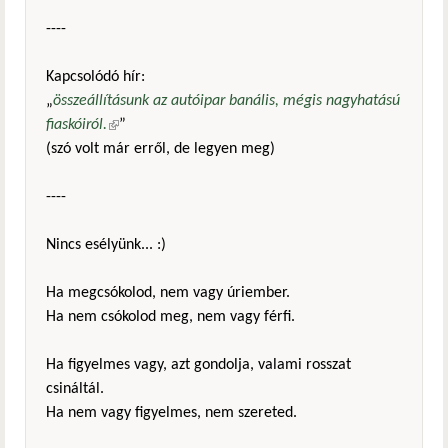
----
Kapcsolódó hír:
„
összeállításunk az autóipar banális, mégis nagyhatású
fiaskóiról.
(külső hivatkozás)
”
(szó volt már erről, de legyen meg)
----
Nincs esélyünk... :)
Ha megcsókolod, nem vagy úriember.
Ha nem csókolod meg, nem vagy férfi.
Ha figyelmes vagy, azt gondolja, valami rosszat
csináltál.
Ha nem vagy figyelmes, nem szereted.