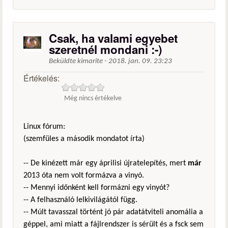
Csak, ha valami egyebet
szeretnél mondani :-)
Beküldte
kimarite
-
2018. jan. 09. 23:23
Értékelés:
Még nincs értékelve
Linux fórum:
(szemfüles a második mondatot írta)
-- De kinézett már egy áprilisi újratelepítés, mert
már
2013 óta nem volt formázva a vinyó.
-- Mennyi időnként kell formázni egy vinyót?
-- A felhasználó lelkivilágától függ.
-- Múlt tavasszal történt jó pár adatátviteli anomália a
géppel, ami miatt a fájlrendszer is sérült és a fsck sem