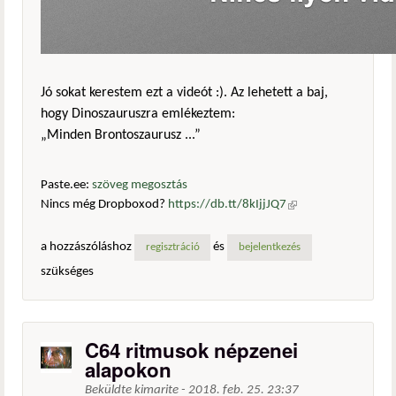
Jó sokat kerestem ezt a videót :). Az lehetett a baj,
hogy Dinoszauruszra emlékeztem:
„Minden Brontoszaurusz ...”
Paste.ee:
szöveg megosztás
Nincs még Dropboxod?
https://db.tt/8kIjjJQ7
(külső
hivatkozás)
a hozzászóláshoz
és
regisztráció
bejelentkezés
szükséges
C64 ritmusok népzenei
alapokon
Beküldte
kimarite
-
2018. feb. 25. 23:37