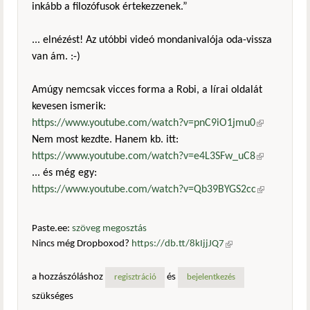
inkább a filozófusok értekezzenek.”
... elnézést! Az utóbbi videó mondanivalója oda-vissza
van ám. :-)
Amúgy nemcsak vicces forma a Robi, a lírai oldalát
kevesen ismerik:
https://www.youtube.com/watch?v=pnC9iO1jmu0
(külső
Nem most kezdte. Hanem kb. itt:
hivatkozás)
https://www.youtube.com/watch?v=e4L3SFw_uC8
(külső
... és még egy:
hivatkozás)
https://www.youtube.com/watch?v=Qb39BYGS2cc
(külső
hivatkozás)
Paste.ee:
szöveg megosztás
Nincs még Dropboxod?
https://db.tt/8kIjjJQ7
(külső
hivatkozás)
a hozzászóláshoz
és
regisztráció
bejelentkezés
szükséges