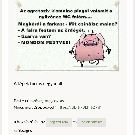
A képek forrása egy mail.
Paste.ee:
szöveg megosztás
Nincs még Dropboxod?
https://db.tt/8kIjjJQ7
(külső
hivatkozás)
a hozzászóláshoz
és
regisztráció
bejelentkezés
szükséges