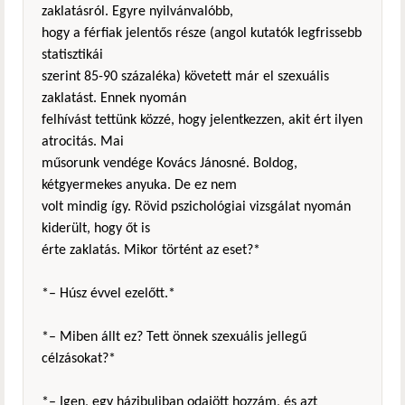
zaklatásról. Egyre nyilvánvalóbb,
hogy a férfiak jelentős része (angol kutatók legfrissebb
statisztikái
szerint 85-90 százaléka) követett már el szexuális
zaklatást. Ennek nyomán
felhívást tettünk közzé, hogy jelentkezzen, akit ért ilyen
atrocitás. Mai
műsorunk vendége Kovács Jánosné. Boldog,
kétgyermekes anyuka. De ez nem
volt mindig így. Rövid pszichológiai vizsgálat nyomán
kiderült, hogy őt is
érte zaklatás. Mikor történt az eset?*
*– Húsz évvel ezelőtt.*
*– Miben állt ez? Tett önnek szexuális jellegű
célzásokat?*
*– Igen, egy házibuliban odajött hozzám, és azt