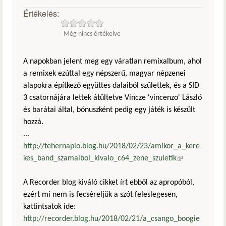
Értékelés:
Még nincs értékelve
A napokban jelent meg egy váratlan remixalbum, ahol
a remixek ezúttal egy népszerű, magyar népzenei
alapokra építkező együttes dalaiból születtek, és a SID
3 csatornájára lettek átültetve Vincze 'vincenzo' László
és barátai által, bónuszként pedig egy játék is készült
hozzá.
...
http://tehernaplo.blog.hu/2018/02/23/amikor_a_kere
kes_band_szamaibol_kivalo_c64_zene_szuletik
(külső
hivatkozás)
A Recorder blog kiváló cikket írt ebből az apropóból,
ezért mi nem is fecséreljük a szót feleslegesen,
kattintsatok ide:
http://recorder.blog.hu/2018/02/21/a_csango_boogie