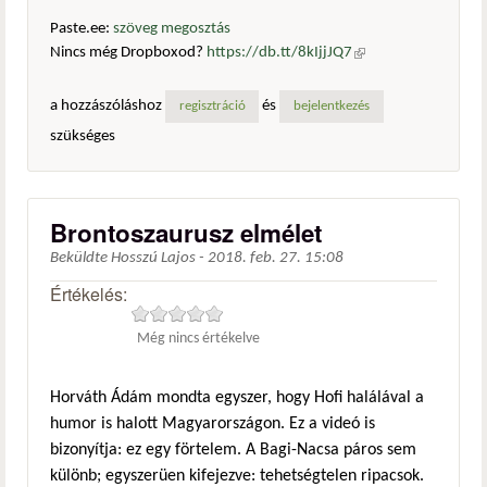
Paste.ee:
szöveg megosztás
Nincs még Dropboxod?
https://db.tt/8kIjjJQ7
(külső
hivatkozás)
a hozzászóláshoz
és
regisztráció
bejelentkezés
szükséges
Brontoszaurusz elmélet
Beküldte
Hosszú Lajos
-
2018. feb. 27. 15:08
Értékelés:
Még nincs értékelve
Horváth Ádám mondta egyszer, hogy Hofi halálával a
humor is halott Magyarországon. Ez a videó is
bizonyítja: ez egy förtelem. A Bagi-Nacsa páros sem
különb; egyszerüen kifejezve: tehetségtelen ripacsok.