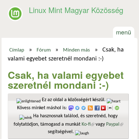
Ugrás a tartalomra
Linux Mint Magyar Közösség
menü
»
»
»
Csak, ha
Címlap
Fórum
Minden más
Jelenlegi hely
valami egyebet szeretnél mondani :-)
Csak, ha valami egyebet
szeretnél mondani :-)
Ez az oldal a közösségért készül.
Kövess minket máshol is:
Ha hasznosnak találod, és szeretnéd, hogy
folytatódjon, támogasd a munkát
Ko-fi
(külső hivatkozás)
vagy
Paypal
(külső
segítségével.
hivatkozá