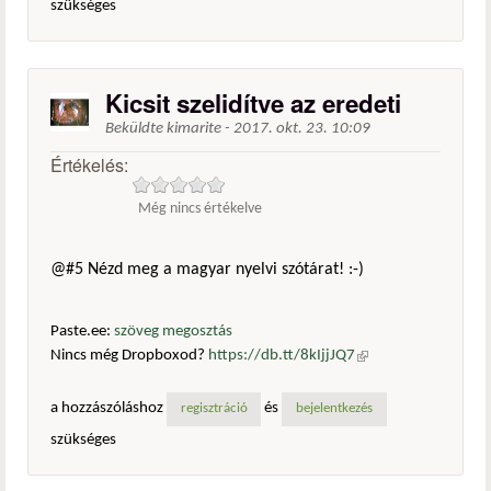
szükséges
Kicsit szelidítve az eredeti
Beküldte
kimarite
-
2017. okt. 23. 10:09
Értékelés:
Még nincs értékelve
@#5 Nézd meg a magyar nyelvi szótárat! :-)
Paste.ee:
szöveg megosztás
Nincs még Dropboxod?
https://db.tt/8kIjjJQ7
(külső
hivatkozás)
a hozzászóláshoz
és
regisztráció
bejelentkezés
szükséges