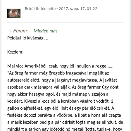
Beküldte
kimarite
-
2017. szep. 17. 09:22
Fórum:
Minden más
Például jó kívánság, ..
Kezdem:
Mai vicc Amerikából, csak, hogy jól induljon a reggel.....
"Az öreg farmer még öregebb tragacsával megállt az
autószerelő előtt, hogy a járgányt megjavítassa. A javítást
azonban csak másnapra vállalják. Az öreg farmer úgy dönt,
hogy akkor hazagyalogol, és majd másnap visszajön a
kocsiért. Kiveszi a kocsiból a korábban vásárolt vödröt, 1
gallon olajfestéket, egy élő libát és egy pár élő csirkét. A
festékes dobozt berakta a vödörbe, a libát a hóna alá csapta
a másik kezében pedig a pár csirkét fogta meg és elindult, de
mindjárt a sarkon egy idősödő nő megállította, tudja-e, hogy