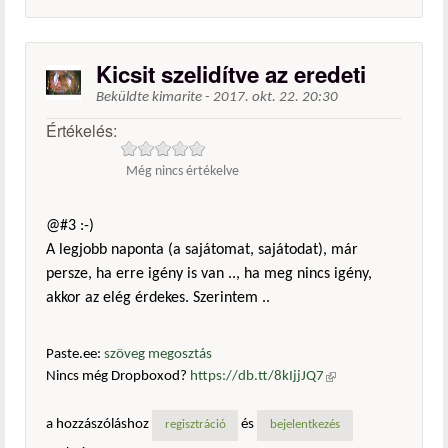
Kicsit szelidítve az eredeti
Beküldte
kimarite
-
2017. okt. 22. 20:30
Értékelés:
Még nincs értékelve
@#3 :-)
A legjobb naponta (a sajátomat, sajátodat), már
persze, ha erre igény is van .., ha meg nincs igény,
akkor az elég érdekes. Szerintem ..
Paste.ee:
szöveg megosztás
Nincs még Dropboxod?
https://db.tt/8kIjjJQ7
(külső
hivatkozás)
a hozzászóláshoz
és
regisztráció
bejelentkezés