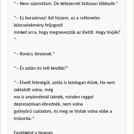
*– Nem számoltam. De kétezernél biztosan többször.*
*– Ez borzalmas! Azt hiszem, ez a rettenetes
bűncselekmény feljogosít
minket arra, hogy megnevezzük az illetőt. Hogy hívják?
*
*– Kovács Jánosnak.*
*– És aztán mi lett később?*
*– Elvett feleségül, azóta is boldogan élünk. Ha nem
zaklatott volna, még
ma is anyáméknál laknék, minden reggel
depressziósan ébrednék, nem volna
gyönyörű családom, és meg se hívtak volna ebbe a
műsorba.*
Egyébként a blogom