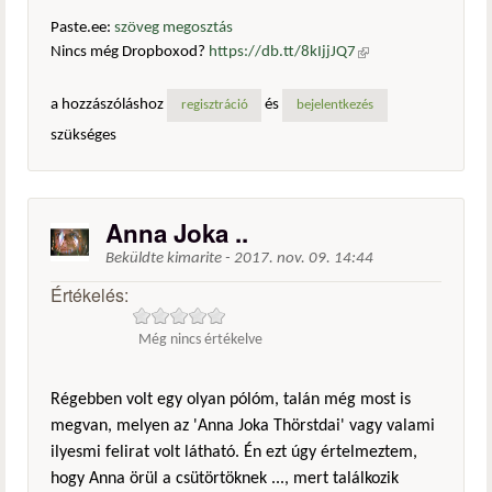
Paste.ee:
szöveg megosztás
Nincs még Dropboxod?
https://db.tt/8kIjjJQ7
(külső
hivatkozás)
a hozzászóláshoz
és
regisztráció
bejelentkezés
szükséges
Anna Joka ..
Beküldte
kimarite
-
2017. nov. 09. 14:44
Értékelés:
Még nincs értékelve
Régebben volt egy olyan pólóm, talán még most is
megvan, melyen az 'Anna Joka Thörstdai' vagy valami
ilyesmi felirat volt látható. Én ezt úgy értelmeztem,
hogy Anna örül a csütörtöknek ..., mert találkozik