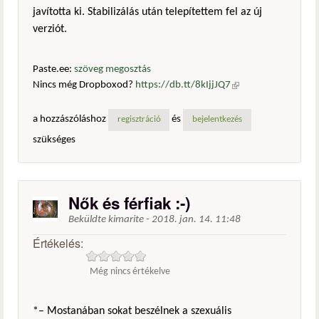
javította ki. Stabilizálás után telepítettem fel az új
verziót.
Paste.ee:
szöveg megosztás
Nincs még Dropboxod?
https://db.tt/8kIjjJQ7
(külső
hivatkozás)
a hozzászóláshoz
és
regisztráció
bejelentkezés
szükséges
Nők és férfiak :-)
Beküldte
kimarite
-
2018. jan. 14. 11:48
Értékelés:
Még nincs értékelve
*– Mostanában sokat beszélnek a szexuális