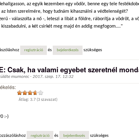
dehallgasson, az egyik kezemben egy vödör, benne egy tele festékdob
, az Isten szerelmére, hogy tudnám kihasználni a védtelenségét?
zerű - válaszolta a nő -, leteszi a libát a földre, ráborítja a vödröt, a 
 kiszabadulni, a két csirkét meg majd én addig megfogom...."
ászóláshoz
és
szükséges
regisztráció
bejelentkezés
E: Csak, ha valami egyebet szeretnél monda
küldte
mumorec
-
2017. szep. 17. 12:32
tékelés:
Átlag:
3.7
(
3
szavazat)
0 :-)
ozzászóláshoz
és
szükséges
regisztráció
bejelentkezés