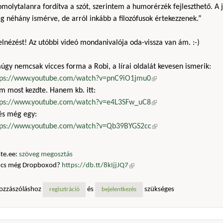
molytalanra fordítva a szót, szerintem a humorérzék fejleszthető. A j
 néhány ismérve, de arról inkább a filozófusok értekezzenek.”
 elnézést! Az utóbbi videó mondanivalója oda-vissza van ám. :-)
gy nemcsak vicces forma a Robi, a lírai oldalát kevesen ismerik:
tps://www.youtube.com/watch?v=pnC9iO1jmu0
(külső hivatkozás)
m most kezdte. Hanem kb. itt:
tps://www.youtube.com/watch?v=e4L3SFw_uC8
(külső hivatkozás)
 és még egy:
tps://www.youtube.com/watch?v=Qb39BYGS2cc
(külső hivatkozás)
te.ee:
szöveg megosztás
ncs még Dropboxod?
https://db.tt/8kIjjJQ7
(külső hivatkozás)
ozzászóláshoz
és
szükséges
regisztráció
bejelentkezés