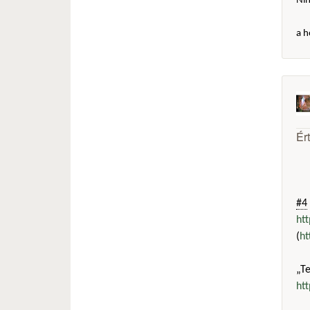
Ni
a h
Ér
#4
ht
(
ht
„T
ht