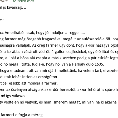
rum:
Minden más
l jó kívánság, ..
m:
cc Amerikából, csak, hogy jól induljon a reggel.....
eg farmer még öregebb tragacsával megállt az autószerelő előtt, hog
ásnapra vállalják. Az öreg farmer úgy dönt, hogy akkor hazagyalogol,
ól a korábban vásárolt vödröt, 1 gallon olajfestéket, egy élő libát és e
e, a libát a hóna alá csapta a másik kezében pedig a pár csirkét fogt
ő nő megállította, tudja-e, hogy hol van a Harkály dűlő 1605.
hogyne tudnám, ott van mindjárt mellettünk, ha velem tart, elvezete
ultak tehát ketten az országúton.
rccel később azt mondja a farmer:
zen az ösvényen átvágunk az erdőn keresztül, akkor fél órát is spórol
 nő így válaszol:
gy védtelen nő vagyok, és nem ismerem magát, mi van, ha ki akarná 
 farmert elfogja a méreg.