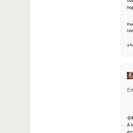
öss
hog
Pas
Ni
a h
Ér
@#
A l
érd