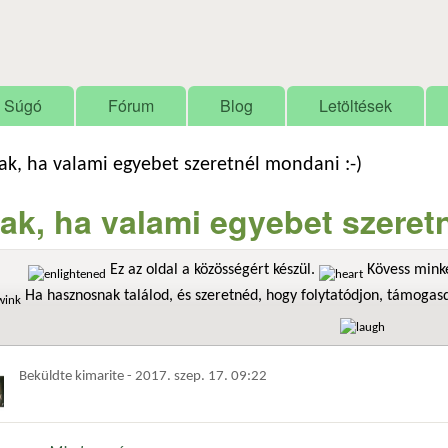
Ugrás a tartalomra
Súgó
Fórum
Blog
Letöltések
ak, ha valami egyebet szeretnél mondani :-)
ak, ha valami egyebet szeretn
Ez az oldal a közösségért készül.
Kövess minke
Ha hasznosnak találod, és szeretnéd, hogy folytatódjon, támoga
Beküldte
kimarite
-
2017. szep. 17. 09:22