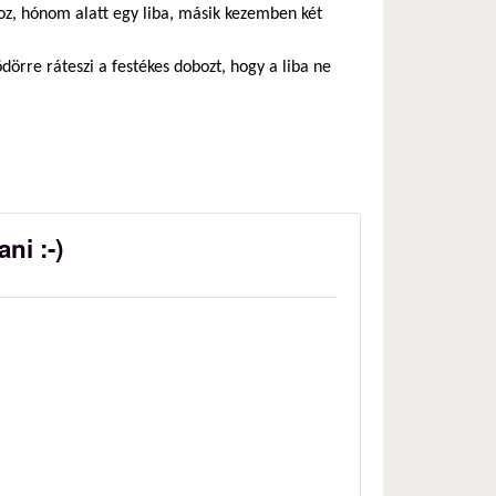
oz, hónom alatt egy liba, másik kezemben két
vödörre ráteszi a festékes dobozt, hogy a liba ne
ni :-)