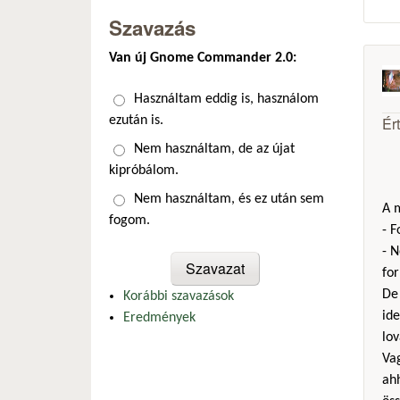
Szavazás
Van új Gnome Commander 2.0:
Választások
Használtam eddig is, használom
Ér
ezután is.
Nem használtam, de az újat
kipróbálom.
Nem használtam, és ez után sem
A m
fogom.
- 
- N
fo
De 
Korábbi szavazások
ide
Eredmények
lov
Vag
ah