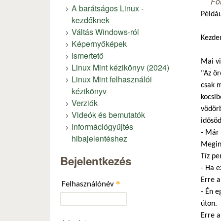
Fó
A barátságos Linux -
Példáu
kezdőknek
Váltás Windows-ról
Kezde
Képernyőképek
Ismertető
Mai vi
Linux Mint kézikönyv (2024)
"Az ör
Linux Mint felhasználói
csak m
kézikönyv
kocsib
Verziók
vödörb
Videók és bemutatók
idősöd
Információgyűjtés
- Már 
hibajelentéshez
Megind
Tíz pe
Bejelentkezés
- Ha e
Erre a
*
Felhasználónév
- Én e
úton.
Erre a