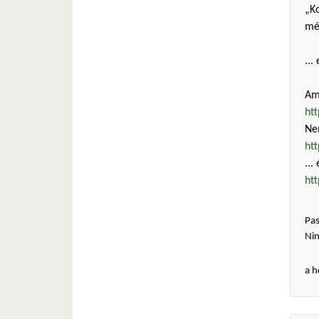
„Ko
még
...
Amú
ht
Ne
ht
...
ht
Pas
Ni
a h