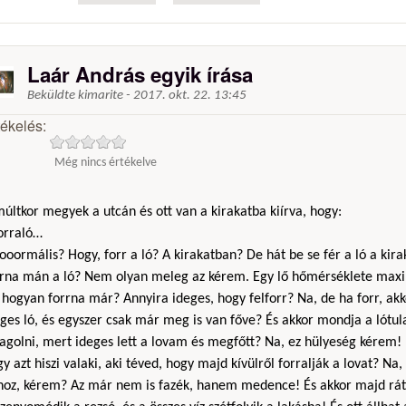
Laár András egyik írása
Beküldte
kimarite
-
2017. okt. 22. 13:45
tékelés:
Még nincs értékelve
últkor megyek a utcán és ott van a kirakatba kiírva, hogy:
Forraló…
ooormális? Hogy, forr a ló? A kirakatban? De hát be se fér a ló a kir
rrna mán a ló? Nem olyan meleg az kérem. Egy lő hőmérséklete max
hogyan forrna már? Annyira ideges, hogy felforr? Na, de ha forr, akk
ges ló, és egyszer csak már meg is van főve? És akkor mondja a lótu
agolni, mert ideges lett a lovam és megfőtt? Na, ez hülyeség kérem!
y azt hiszi valaki, aki téved, hogy majd kívülről forralják a lovat? N
hoz, kérem? Az már nem is fazék, hanem medence! És akkor majd rát