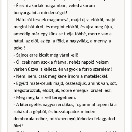
- Érezni akarlak magamban, veled akarom
benyargalni a mindenséget!
- Hátulról teszlek magamévá, majd újra elölről, majd
megint hátulról, és megint elölről, és újra meg újra,
ameddig már egyikünk se tudja többé, merre van a
hátul, az elöl, az ég, a föld, a nagyvilág, a menny, a
pokol!
- Sajnos erre kicsit még várni kell!
- Ó, csak nem azok a fránya, nehéz napok! Nekem
vérben úszva is kellesz, én vagyok a forró szerelem!
- Nem, nem, csak meg kéne írnom a matekleckét.
- Együtt matekozunk majd, összeadjuk, amink van, sőt,
megszorozzuk, elosztjuk, köbre emeljük, őrület lesz.
- Meg még ki is kell teregetnem.
- A kiteregetés nagyon erotikus, fogammal tépem ki a
ruhákat a gépből, és hozzátapadok minden
domborulatodhoz, miközben nyújtózkodva felaggatod
őket!