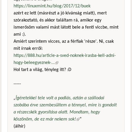
https://linuxmint.hu/blog/2017/12/buek
azért ez lett (másrészt a jó kívánság miatt), mert
szórakoztató, és akkor találtam rá, amikor egy
ismerősöm valami mást látott bele a fenti viccbe, mint
ami :).
Amiért szerintem vicces, az a férfiak 'része'. Ni, csak
mit írnak erről:
https://888.hu/article-a-sved-noknek-irasba-kell-adni-
hogy-beleegyeznek-...
(külső hivatkozás)
Hol tart a világ, tényleg itt? :D
-----
„
Ígéretekkel tele volt a padlás, aztán a szállodai
szobába érve szembesültem a ténnyel, mire is gondolt
a részecskék gyorsítása alatt. Mondtam, hogy
köszönöm, de ez már nekem sok!
(külső hivatkozás)
”
(álhír)