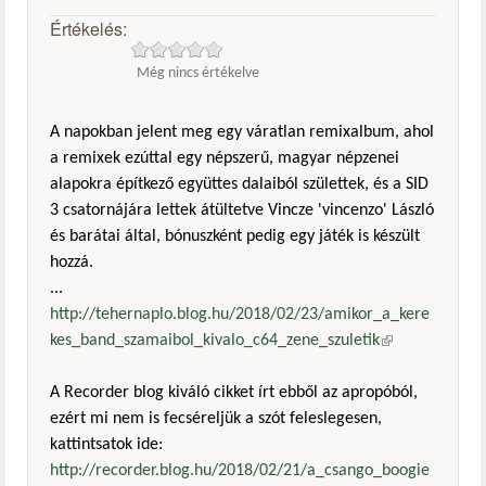
Értékelés:
Még nincs értékelve
A napokban jelent meg egy váratlan remixalbum, ahol
a remixek ezúttal egy népszerű, magyar népzenei
alapokra építkező együttes dalaiból születtek, és a SID
3 csatornájára lettek átültetve Vincze 'vincenzo' László
és barátai által, bónuszként pedig egy játék is készült
hozzá.
...
http://tehernaplo.blog.hu/2018/02/23/amikor_a_kere
kes_band_szamaibol_kivalo_c64_zene_szuletik
(külső
hivatkozás)
A Recorder blog kiváló cikket írt ebből az apropóból,
ezért mi nem is fecséreljük a szót feleslegesen,
kattintsatok ide:
http://recorder.blog.hu/2018/02/21/a_csango_boogie