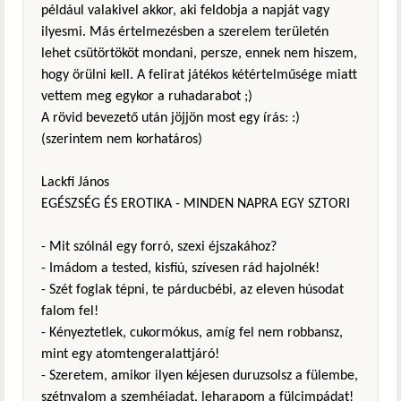
például valakivel akkor, aki feldobja a napját vagy
ilyesmi. Más értelmezésben a szerelem területén
lehet csütörtököt mondani, persze, ennek nem hiszem,
hogy örülni kell. A felirat játékos kétértelműsége miatt
vettem meg egykor a ruhadarabot ;)
A rövid bevezető után jöjjön most egy írás: :)
(szerintem nem korhatáros)
Lackfi János
EGÉSZSÉG ÉS EROTIKA - MINDEN NAPRA EGY SZTORI
- Mit szólnál egy forró, szexi éjszakához?
- Imádom a tested, kisfiú, szívesen rád hajolnék!
- Szét foglak tépni, te párducbébi, az eleven húsodat
falom fel!
- Kényeztetlek, cukormókus, amíg fel nem robbansz,
mint egy atomtengeralattjáró!
- Szeretem, amikor ilyen kéjesen duruzsolsz a fülembe,
szétnyalom a szemhéjadat, leharapom a fülcimpádat!