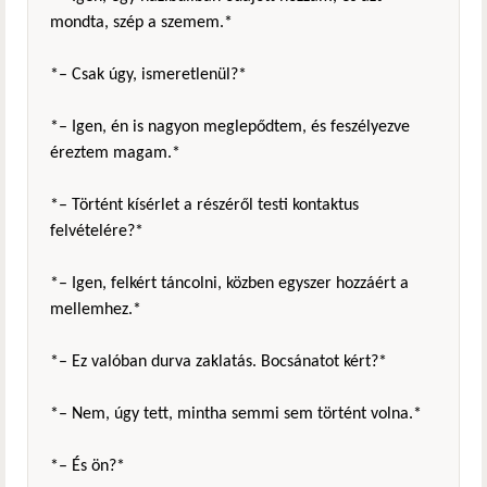
mondta, szép a szemem.*
*– Csak úgy, ismeretlenül?*
*– Igen, én is nagyon meglepődtem, és feszélyezve
éreztem magam.*
*– Történt kísérlet a részéről testi kontaktus
felvételére?*
*– Igen, felkért táncolni, közben egyszer hozzáért a
mellemhez.*
*– Ez valóban durva zaklatás. Bocsánatot kért?*
*– Nem, úgy tett, mintha semmi sem történt volna.*
*– És ön?*