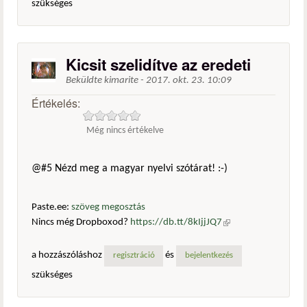
szükséges
Kicsit szelidítve az eredeti
Beküldte
kimarite
-
2017. okt. 23. 10:09
Értékelés:
Még nincs értékelve
@#5 Nézd meg a magyar nyelvi szótárat! :-)
Paste.ee:
szöveg megosztás
Nincs még Dropboxod?
https://db.tt/8kIjjJQ7
(külső
hivatkozás)
a hozzászóláshoz
és
regisztráció
bejelentkezés
szükséges