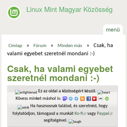
Ugrás a tartalomra
Linux Mint Magyar Közösség
menü
»
»
»
Csak, ha
Címlap
Fórum
Minden más
Jelenlegi hely
valami egyebet szeretnél mondani :-)
Csak, ha valami egyebet
szeretnél mondani :-)
Ez az oldal a közösségért készül.
Kövess minket máshol is:
Ha hasznosnak találod, és szeretnéd, hogy
folytatódjon, támogasd a munkát
Ko-fi
(külső hivatkozás)
vagy
Paypal
(külső
segítségével.
hivatkozá