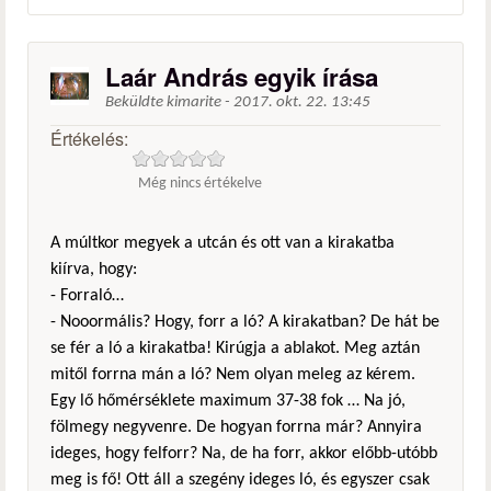
Laár András egyik írása
Beküldte
kimarite
-
2017. okt. 22. 13:45
Értékelés:
Még nincs értékelve
A múltkor megyek a utcán és ott van a kirakatba
kiírva, hogy:
- Forraló…
- Nooormális? Hogy, forr a ló? A kirakatban? De hát be
se fér a ló a kirakatba! Kirúgja a ablakot. Meg aztán
mitől forrna mán a ló? Nem olyan meleg az kérem.
Egy lő hőmérséklete maximum 37-38 fok … Na jó,
fölmegy negyvenre. De hogyan forrna már? Annyira
ideges, hogy felforr? Na, de ha forr, akkor előbb-utóbb
meg is fő! Ott áll a szegény ideges ló, és egyszer csak