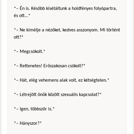
*– Én is. Később kisétáltunk a holdfényes folyópartra,
és ott...*
*– Ne kímélje a nézőket, kedves asszonyom. Mi történt
ott?*
*– Megcsókolt.*
*– Rettenetes! Erőszakosan csókolt?*
*– Hát, elég vehemens alak volt, ez kétségtelen.*
*– Létrejött önök között szexuális kapcsolat?*
*– Igen, többször is.*
*– Hányszor?*