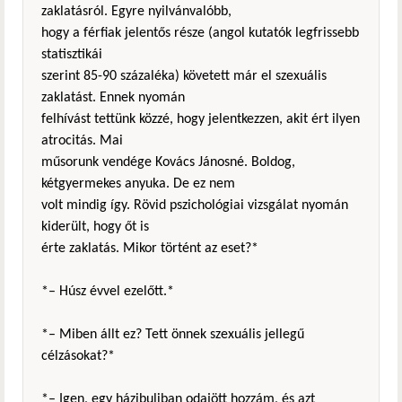
zaklatásról. Egyre nyilvánvalóbb,
hogy a férfiak jelentős része (angol kutatók legfrissebb
statisztikái
szerint 85-90 százaléka) követett már el szexuális
zaklatást. Ennek nyomán
felhívást tettünk közzé, hogy jelentkezzen, akit ért ilyen
atrocitás. Mai
műsorunk vendége Kovács Jánosné. Boldog,
kétgyermekes anyuka. De ez nem
volt mindig így. Rövid pszichológiai vizsgálat nyomán
kiderült, hogy őt is
érte zaklatás. Mikor történt az eset?*
*– Húsz évvel ezelőtt.*
*– Miben állt ez? Tett önnek szexuális jellegű
célzásokat?*
*– Igen, egy házibuliban odajött hozzám, és azt