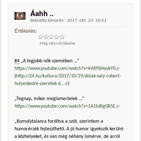
Áahh ..
Beküldte
kimarite
-
2017. okt. 23. 16:41
Értékelés:
Még nincs értékelve
#4
„A legjobb nők szemében ...”
https://www.youtube.com/watch?v=kV89SHeykY0
(külső
(
http://24.hu/kultura/2017/10/19/dolak-saly-robert-
hivatkozás)
hulyeskedni-szeretek-d...
(külső hivatkozás)
)
„Tegnap, mikor megismertelek ...”
https://www.youtube.com/watch?v=1A1bJKg0B5E
(külső
hivatkozás)
„Komolytalanra fordítva a szót, szerintem a
humorérzék fejleszthető. A jó humor igyekszik kerülni
a közhelyeket, és van még néhány ismérve, de arról