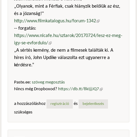
„Olyanok, mint a Férfiak, csak hiányzik belőlük az ész,
és a józanság!"
http://www.filmkatalogus.hu/forum-1342
(külső
-- forgatás:
hivatkozás)
https://www.nlcafe.hu/sztarok/20170724/lesz-ez-meg-
igy-se-evfordulo/
(külső hivatkozás)
„A sértés kemény, de nem a filmesek találták ki. A
híres író, John Updike válaszolta ezt ugyanerre a
kérdésre.”
Paste.ee:
szöveg megosztás
Nincs még Dropboxod?
https://db.tt/8kIjjJQ7
(külső
hivatkozás)
a hozzászóláshoz
és
regisztráció
bejelentkezés
szükséges