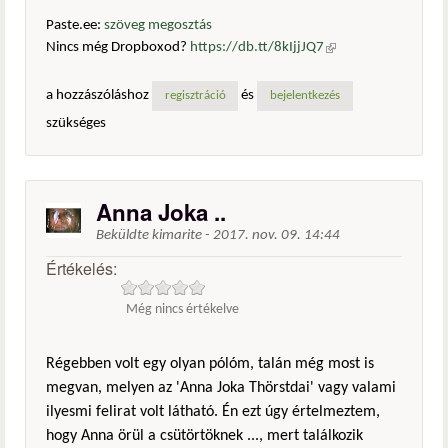
Paste.ee:
szöveg megosztás
Nincs még Dropboxod?
https://db.tt/8kIjjJQ7
(külső
hivatkozás)
a hozzászóláshoz
és
regisztráció
bejelentkezés
szükséges
Anna Joka ..
Beküldte
kimarite
-
2017. nov. 09. 14:44
Értékelés:
Még nincs értékelve
Régebben volt egy olyan pólóm, talán még most is
megvan, melyen az 'Anna Joka Thörstdai' vagy valami
ilyesmi felirat volt látható. Én ezt úgy értelmeztem,
hogy Anna örül a csütörtöknek ..., mert találkozik