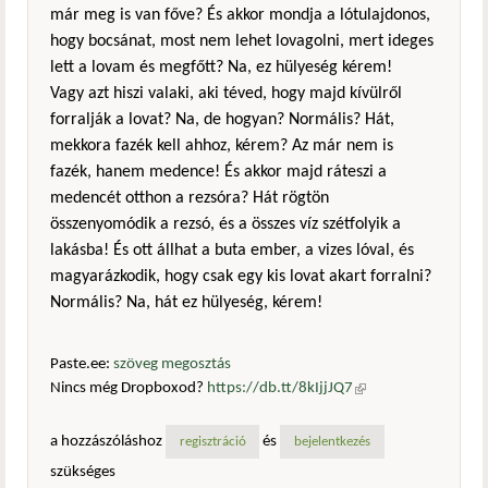
már meg is van főve? És akkor mondja a lótulajdonos,
hogy bocsánat, most nem lehet lovagolni, mert ideges
lett a lovam és megfőtt? Na, ez hülyeség kérem!
Vagy azt hiszi valaki, aki téved, hogy majd kívülről
forralják a lovat? Na, de hogyan? Normális? Hát,
mekkora fazék kell ahhoz, kérem? Az már nem is
fazék, hanem medence! És akkor majd ráteszi a
medencét otthon a rezsóra? Hát rögtön
összenyomódik a rezsó, és a összes víz szétfolyik a
lakásba! És ott állhat a buta ember, a vizes lóval, és
magyarázkodik, hogy csak egy kis lovat akart forralni?
Normális? Na, hát ez hülyeség, kérem!
Paste.ee:
szöveg megosztás
Nincs még Dropboxod?
https://db.tt/8kIjjJQ7
(külső
hivatkozás)
a hozzászóláshoz
és
regisztráció
bejelentkezés
szükséges