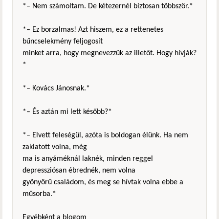
*– Nem számoltam. De kétezernél biztosan többször.*
*– Ez borzalmas! Azt hiszem, ez a rettenetes
bűncselekmény feljogosít
minket arra, hogy megnevezzük az illetőt. Hogy hívják?
*
*– Kovács Jánosnak.*
*– És aztán mi lett később?*
*– Elvett feleségül, azóta is boldogan élünk. Ha nem
zaklatott volna, még
ma is anyáméknál laknék, minden reggel
depressziósan ébrednék, nem volna
gyönyörű családom, és meg se hívtak volna ebbe a
műsorba.*
Egyébként a blogom