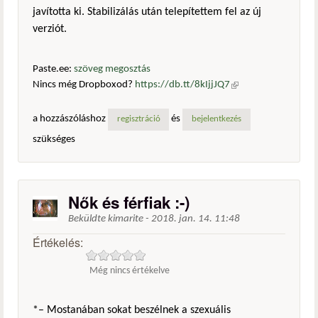
javította ki. Stabilizálás után telepítettem fel az új
verziót.
Paste.ee:
szöveg megosztás
Nincs még Dropboxod?
https://db.tt/8kIjjJQ7
(külső
hivatkozás)
a hozzászóláshoz
és
regisztráció
bejelentkezés
szükséges
Nők és férfiak :-)
Beküldte
kimarite
-
2018. jan. 14. 11:48
Értékelés:
Még nincs értékelve
*– Mostanában sokat beszélnek a szexuális