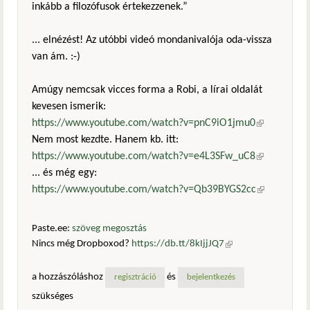
inkább a filozófusok értekezzenek.”
... elnézést! Az utóbbi videó mondanivalója oda-vissza
van ám. :-)
Amúgy nemcsak vicces forma a Robi, a lírai oldalát
kevesen ismerik:
https://www.youtube.com/watch?v=pnC9iO1jmu0
(külső
Nem most kezdte. Hanem kb. itt:
hivatkozás)
https://www.youtube.com/watch?v=e4L3SFw_uC8
(külső
... és még egy:
hivatkozás)
https://www.youtube.com/watch?v=Qb39BYGS2cc
(külső
hivatkozás)
Paste.ee:
szöveg megosztás
Nincs még Dropboxod?
https://db.tt/8kIjjJQ7
(külső
hivatkozás)
a hozzászóláshoz
és
regisztráció
bejelentkezés
szükséges