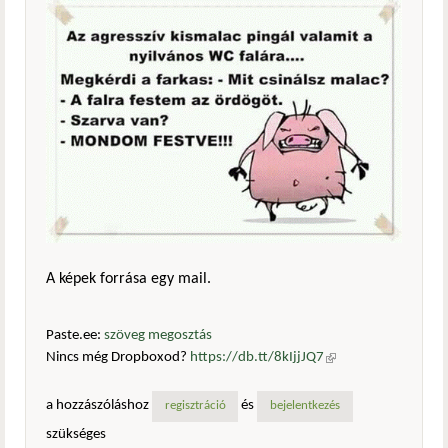
A képek forrása egy mail.
Paste.ee:
szöveg megosztás
Nincs még Dropboxod?
https://db.tt/8kIjjJQ7
(külső
hivatkozás)
a hozzászóláshoz
és
regisztráció
bejelentkezés
szükséges