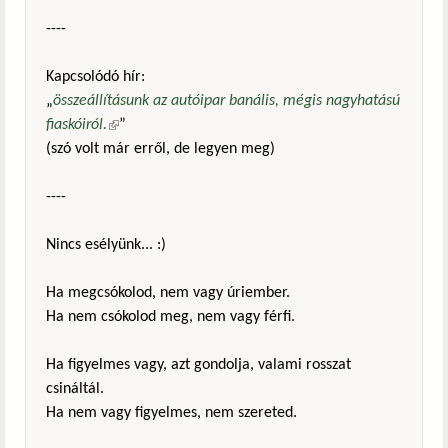
----
Kapcsolódó hír:
„
összeállításunk az autóipar banális, mégis nagyhatású
fiaskóiról.
(külső hivatkozás)
”
(szó volt már erről, de legyen meg)
----
Nincs esélyünk... :)
Ha megcsókolod, nem vagy úriember.
Ha nem csókolod meg, nem vagy férfi.
Ha figyelmes vagy, azt gondolja, valami rosszat
csináltál.
Ha nem vagy figyelmes, nem szereted.