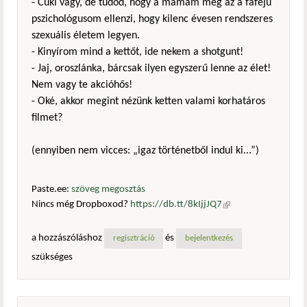
- Cuki vagy, de tudod, hogy a mamám meg az a fafejű
pszichológusom ellenzi, hogy kilenc évesen rendszeres
szexuális életem legyen.
- Kinyírom mind a kettőt, ide nekem a shotgunt!
- Jaj, oroszlánka, bárcsak ilyen egyszerű lenne az élet!
Nem vagy te akcióhős!
- Oké, akkor megint nézünk ketten valami korhatáros
filmet?
(ennyiben nem vicces: „igaz történetből indul ki...”)
Paste.ee:
szöveg megosztás
Nincs még Dropboxod?
https://db.tt/8kIjjJQ7
(külső
hivatkozás)
a hozzászóláshoz
és
regisztráció
bejelentkezés
szükséges