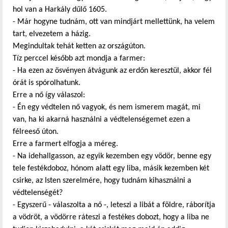
hol van a Harkály dűlő 1605.
- Már hogyne tudnám, ott van mindjárt mellettünk, ha velem
tart, elvezetem a házig.
Megindultak tehát ketten az országúton.
Tíz perccel később azt mondja a farmer:
- Ha ezen az ösvényen átvágunk az erdőn keresztül, akkor fél
órát is spórolhatunk.
Erre a nő így válaszol:
- Én egy védtelen nő vagyok, és nem ismerem magát, mi
van, ha ki akarná használni a védtelenségemet ezen a
félreeső úton.
Erre a farmert elfogja a méreg.
- Na idehallgasson, az egyik kezemben egy vödör, benne egy
tele festékdoboz, hónom alatt egy liba, másik kezemben két
csirke, az Isten szerelmére, hogy tudnám kihasználni a
védtelenségét?
- Egyszerű - válaszolta a nő -, leteszi a libát a földre, ráborítja
a vödröt, a vödörre ráteszi a festékes dobozt, hogy a liba ne