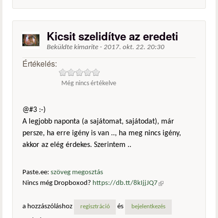
Kicsit szelidítve az eredeti
Beküldte
kimarite
-
2017. okt. 22. 20:30
Értékelés:
Még nincs értékelve
@#3 :-)
A legjobb naponta (a sajátomat, sajátodat), már
persze, ha erre igény is van .., ha meg nincs igény,
akkor az elég érdekes. Szerintem ..
Paste.ee:
szöveg megosztás
Nincs még Dropboxod?
https://db.tt/8kIjjJQ7
(külső
hivatkozás)
a hozzászóláshoz
és
regisztráció
bejelentkezés