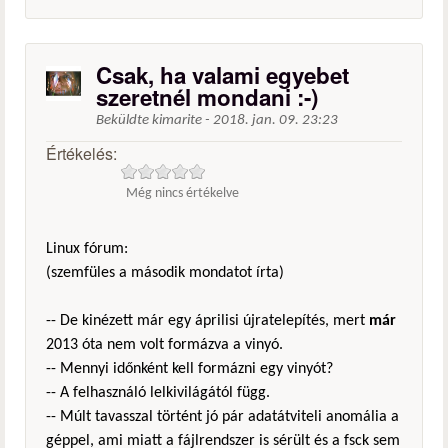
Csak, ha valami egyebet
szeretnél mondani :-)
Beküldte
kimarite
-
2018. jan. 09. 23:23
Értékelés:
Még nincs értékelve
Linux fórum:
(szemfüles a második mondatot írta)
-- De kinézett már egy áprilisi újratelepítés, mert
már
2013 óta nem volt formázva a vinyó.
-- Mennyi időnként kell formázni egy vinyót?
-- A felhasználó lelkivilágától függ.
-- Múlt tavasszal történt jó pár adatátviteli anomália a
géppel, ami miatt a fájlrendszer is sérült és a fsck sem