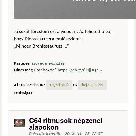
Jó sokat kerestem ezt a videót :). Az lehetett a baj,
hogy Dinoszauruszra emlékeztem:
„Minden Brontoszaurusz ...”
Paste.ee:
szöveg megosztás
Nincs még Dropboxod?
https://db.tt/8kIjjJQ7
(külső
hivatkozás)
a hozzászóláshoz
és
regisztráció
bejelentkezés
szükséges
C64 ritmusok népzenei
alapokon
Beküldte
kimarite
-
2018. feb. 25. 23:37