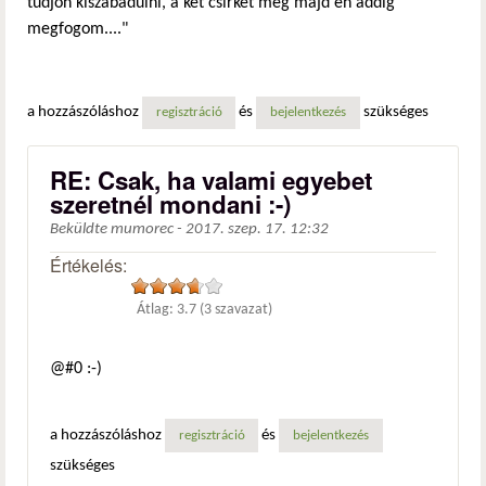
tudjon kiszabadulni, a két csirkét meg majd én addig
megfogom...."
a hozzászóláshoz
és
szükséges
regisztráció
bejelentkezés
RE: Csak, ha valami egyebet
szeretnél mondani :-)
Beküldte
mumorec
-
2017. szep. 17. 12:32
Értékelés:
Átlag:
3.7
(
3
szavazat)
@#0 :-)
a hozzászóláshoz
és
regisztráció
bejelentkezés
szükséges