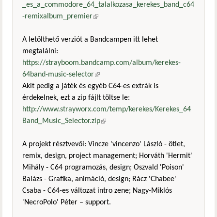
_es_a_commodore_64_talalkozasa_kerekes_band_c64
-remixalbum_premier
(külső hivatkozás)
A letölthető verziót a Bandcampen itt lehet
megtalálni:
https://strayboom.bandcamp.com/album/kerekes-
64band-music-selector
(külső hivatkozás)
Akit pedig a játék és egyéb C64-es extrák is
érdekelnek, ezt a zip fájlt töltse le:
http://www.strayworx.com/temp/kerekes/Kerekes_64
Band_Music_Selector.zip
(külső hivatkozás)
A projekt résztvevői: Vincze 'vincenzo' László - ötlet,
remix, design, project management; Horváth 'Hermit'
Mihály - C64 programozás, design; Oszvald 'Poison'
Balázs - Grafika, animáció, design; Rácz 'Chabee'
Csaba - C64-es változat intro zene; Nagy-Miklós
'NecroPolo' Péter – support.