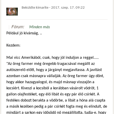
Beküldte
kimarite
-
2017. szep. 17. 09:22
Fórum:
Minden más
Például jó kívánság, ..
Kezdem:
Mai vicc Amerikából, csak, hogy jól induljon a reggel.....
"Az öreg farmer még öregebb tragacsával megállt az
autószerelő előtt, hogy a járgányt megjavítassa. A javítást
azonban csak másnapra vállalják. Az öreg farmer úgy dönt,
hogy akkor hazagyalogol, és majd másnap visszajön a
kocsiért. Kiveszi a kocsiból a korábban vásárolt vödröt, 1
gallon olajfestéket, egy élő libát és egy pár élő csirkét. A
festékes dobozt berakta a vödörbe, a libát a hóna alá csapta
a másik kezében pedig a pár csirkét fogta meg és elindult, de
mindjárt a sarkon egy idősödő nő megállította, tudja-e, hogy