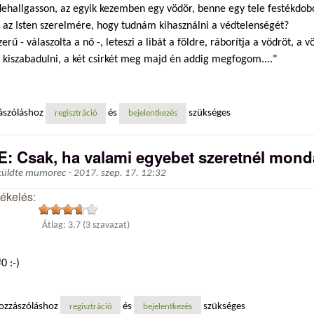
dehallgasson, az egyik kezemben egy vödör, benne egy tele festékdob
, az Isten szerelmére, hogy tudnám kihasználni a védtelenségét?
zerű - válaszolta a nő -, leteszi a libát a földre, ráborítja a vödröt, a 
 kiszabadulni, a két csirkét meg majd én addig megfogom...."
ászóláshoz
és
szükséges
regisztráció
bejelentkezés
E: Csak, ha valami egyebet szeretnél monda
küldte
mumorec
-
2017. szep. 17. 12:32
tékelés:
Átlag:
3.7
(
3
szavazat)
0 :-)
ozzászóláshoz
és
szükséges
regisztráció
bejelentkezés