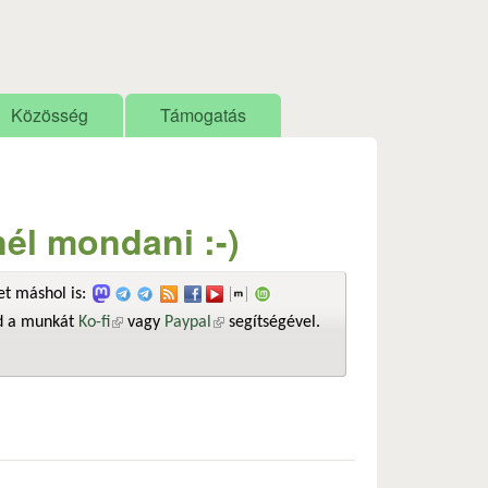
Közösség
Támogatás
él mondani :-)
t máshol is:
sd a munkát
Ko-fi
(külső hivatkozás)
vagy
Paypal
(külső hivatkozás)
segítségével.