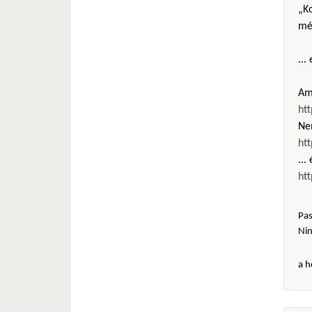
„Ko
még
...
Amú
ht
Ne
ht
...
ht
Pas
Ni
a h