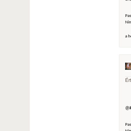
Pas
Ni
a h
Ér
@#
Pas