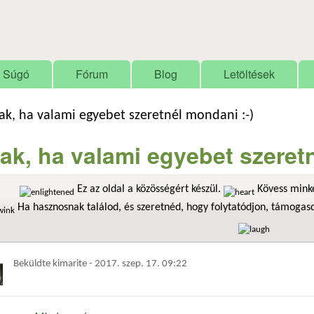
Ugrás a tartalomra
Súgó
Fórum
Blog
Letöltések
ak, ha valami egyebet szeretnél mondani :-)
ak, ha valami egyebet szeretn
Ez az oldal a közösségért készül.
Kövess minke
Ha hasznosnak találod, és szeretnéd, hogy folytatódjon, támoga
Beküldte
kimarite
-
2017. szep. 17. 09:22