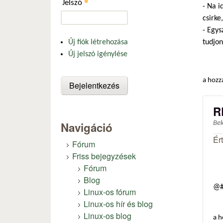
*
Jelszó
- Na i
csirke
- Egys
tudjon
Új fiók létrehozása
Új jelszó igénylése
a hozz
R
Navigáció
Be
Ér
Fórum
Friss bejegyzések
Fórum
Blog
@#
Linux-os fórum
Linux-os hír és blog
Linux-os blog
a h