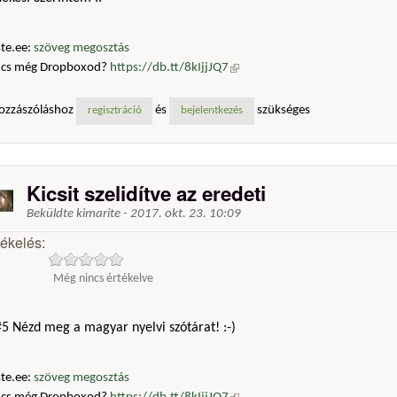
te.ee:
szöveg megosztás
ncs még Dropboxod?
https://db.tt/8kIjjJQ7
(külső hivatkozás)
ozzászóláshoz
és
szükséges
regisztráció
bejelentkezés
Kicsit szelidítve az eredeti
Beküldte
kimarite
-
2017. okt. 23. 10:09
tékelés:
Még nincs értékelve
5 Nézd meg a magyar nyelvi szótárat! :-)
te.ee:
szöveg megosztás