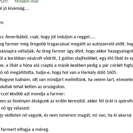
rum:
Minden más
l jó kívánság, ..
m:
cc Amerikából, csak, hogy jól induljon a reggel.....
eg farmer még öregebb tragacsával megállt az autószerelő előtt, hog
ásnapra vállalják. Az öreg farmer úgy dönt, hogy akkor hazagyalogol,
ól a korábban vásárolt vödröt, 1 gallon olajfestéket, egy élő libát és e
e, a libát a hóna alá csapta a másik kezében pedig a pár csirkét fogt
ő nő megállította, tudja-e, hogy hol van a Harkály dűlő 1605.
hogyne tudnám, ott van mindjárt mellettünk, ha velem tart, elvezete
ultak tehát ketten az országúton.
rccel később azt mondja a farmer:
zen az ösvényen átvágunk az erdőn keresztül, akkor fél órát is spórol
 nő így válaszol:
gy védtelen nő vagyok, és nem ismerem magát, mi van, ha ki akarná 
 farmert elfogja a méreg.