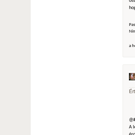
öss
hog
Pas
Ni
a h
Ér
@#
A l
érd