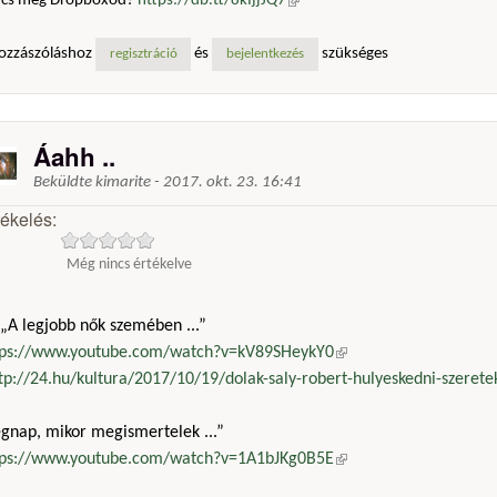
ncs még Dropboxod?
https://db.tt/8kIjjJQ7
(külső hivatkozás)
ozzászóláshoz
és
szükséges
regisztráció
bejelentkezés
Áahh ..
Beküldte
kimarite
-
2017. okt. 23. 16:41
tékelés:
Még nincs értékelve
„A legjobb nők szemében ...”
tps://www.youtube.com/watch?v=kV89SHeykY0
(külső hivatkozás)
tp://24.hu/kultura/2017/10/19/dolak-saly-robert-hulyeskedni-szeretek
egnap, mikor megismertelek ...”
tps://www.youtube.com/watch?v=1A1bJKg0B5E
(külső hivatkozás)