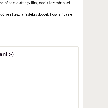
oz, hónom alatt egy liba, másik kezemben két
vödörre ráteszi a festékes dobozt, hogy a liba ne
ni :-)