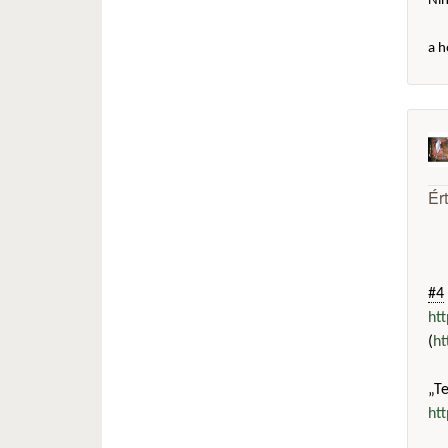
Ni
a h
Ér
#4
ht
(
ht
„T
ht