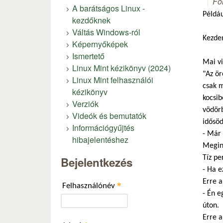
Fó
A barátságos Linux -
Példáu
kezdőknek
Váltás Windows-ról
Kezde
Képernyőképek
Ismertető
Mai vi
Linux Mint kézikönyv (2024)
"Az ör
Linux Mint felhasználói
csak m
kézikönyv
kocsib
Verziók
vödörb
Videók és bemutatók
idősöd
Információgyűjtés
- Már 
hibajelentéshez
Megind
Tíz pe
Bejelentkezés
- Ha e
Erre a
*
Felhasználónév
- Én e
úton.
Erre a