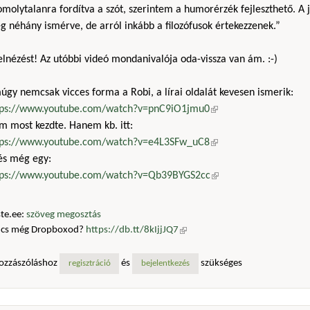
molytalanra fordítva a szót, szerintem a humorérzék fejleszthető. A j
 néhány ismérve, de arról inkább a filozófusok értekezzenek.”
 elnézést! Az utóbbi videó mondanivalója oda-vissza van ám. :-)
gy nemcsak vicces forma a Robi, a lírai oldalát kevesen ismerik:
tps://www.youtube.com/watch?v=pnC9iO1jmu0
(külső hivatkozás)
m most kezdte. Hanem kb. itt:
tps://www.youtube.com/watch?v=e4L3SFw_uC8
(külső hivatkozás)
 és még egy:
tps://www.youtube.com/watch?v=Qb39BYGS2cc
(külső hivatkozás)
te.ee:
szöveg megosztás
ncs még Dropboxod?
https://db.tt/8kIjjJQ7
(külső hivatkozás)
ozzászóláshoz
és
szükséges
regisztráció
bejelentkezés