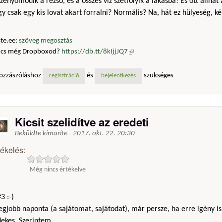
zenyomódik a rezsó, és a összes víz szétfolyik a lakásba! És ott állhat
y csak egy kis lovat akart forralni? Normális? Na, hát ez hülyeség, k
te.ee:
szöveg megosztás
ncs még Dropboxod?
https://db.tt/8kIjjJQ7
(külső hivatkozás)
ozzászóláshoz
és
szükséges
regisztráció
bejelentkezés
Kicsit szelidítve az eredeti
Beküldte
kimarite
-
2017. okt. 22. 20:30
tékelés:
Még nincs értékelve
3 :-)
egjobb naponta (a sajátomat, sajátodat), már persze, ha erre igény is
ekes. Szerintem ..