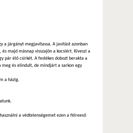
y a járgányt megjavítassa. A javítást azonban
 és majd másnap visszajön a kocsiért. Kiveszi a
gy pár élő csirkét. A festékes dobozt berakta a
a meg és elindult, de mindjárt a sarkon egy
m a házig.
hatunk.
használni a védtelenségemet ezen a félreeső