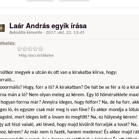
Laár András egyik írása
Beküldte
kimarite
-
2017. okt. 22. 13:45
tékelés:
Még nincs értékelve
últkor megyek a utcán és ott van a kirakatba kiírva, hogy:
Forraló…
ooormális? Hogy, forr a ló? A kirakatban? De hát be se fér a ló a kir
rrna mán a ló? Nem olyan meleg az kérem. Egy lő hőmérséklete max
hogyan forrna már? Annyira ideges, hogy felforr? Na, de ha forr, akk
ges ló, és egyszer csak már meg is van főve? És akkor mondja a lótu
agolni, mert ideges lett a lovam és megfőtt? Na, ez hülyeség kérem!
y azt hiszi valaki, aki téved, hogy majd kívülről forralják a lovat? N
hoz, kérem? Az már nem is fazék, hanem medence! És akkor majd rát