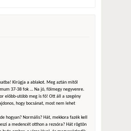
akatba! Kirúgja a ablakot. Meg aztán mitől
imum 37-38 fok … Na jó, fölmegy negyvenre.
or előbb-utóbb meg is fő! Ott áll a szegény
lajdonos, hogy bocsánat, most nem lehet
a, de hogyan? Normális? Hát, mekkora fazék kell
eszi a medencét otthon a rezsóra? Hát rögtön