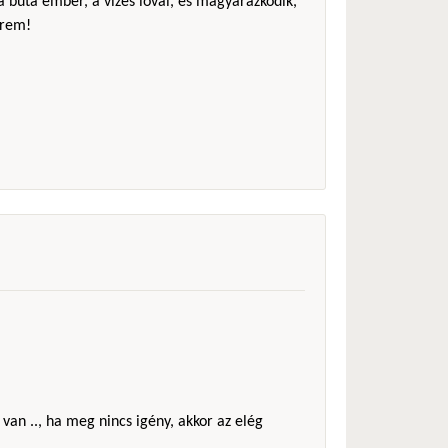
 a buta ember, a vizes lóval, és magyarázkodik,
érem!
 van .., ha meg nincs igény, akkor az elég