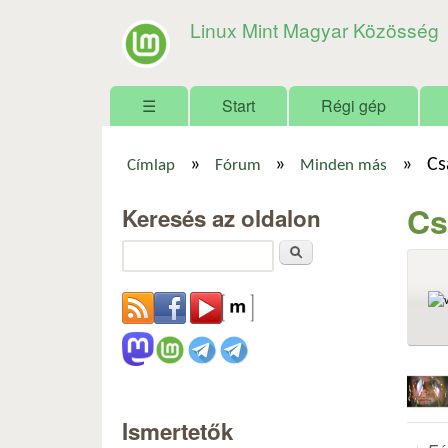
Linux Mint Magyar Közösség
Főmenü
☰
Start
Régi gép
»
»
»
Cs
Címlap
Fórum
Minden más
Jelenlegi hely
Cs
Keresés az oldalon
Keresés
Ismertetők