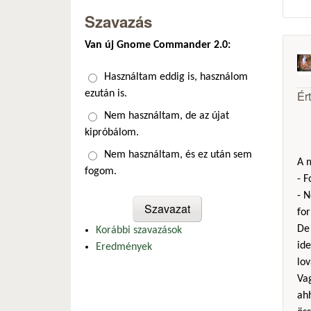
Szavazás
Van új Gnome Commander 2.0:
Választások
Használtam eddig is, használom
Ér
ezután is.
Nem használtam, de az újat
kipróbálom.
Nem használtam, és ez után sem
A m
fogom.
- 
- N
fo
De 
Korábbi szavazások
ide
Eredmények
lov
Vag
ah