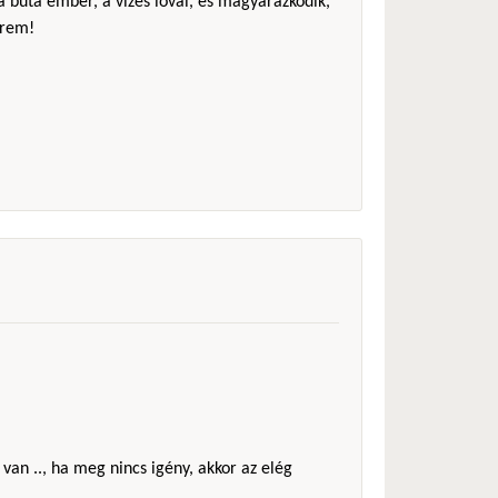
 a buta ember, a vizes lóval, és magyarázkodik,
érem!
 van .., ha meg nincs igény, akkor az elég