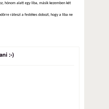
oz, hónom alatt egy liba, másik kezemben két
vödörre ráteszi a festékes dobozt, hogy a liba ne
ni :-)