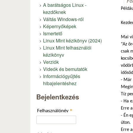
Fó
A barátságos Linux -
Példáu
kezdőknek
Váltás Windows-ról
Kezde
Képernyőképek
Ismertető
Mai vi
Linux Mint kézikönyv (2024)
"Az ör
Linux Mint felhasználói
csak m
kézikönyv
kocsib
Verziók
vödörb
Videók és bemutatók
idősöd
Információgyűjtés
- Már 
hibajelentéshez
Megind
Tíz pe
Bejelentkezés
- Ha e
Erre a
*
Felhasználónév
- Én e
úton.
Erre a