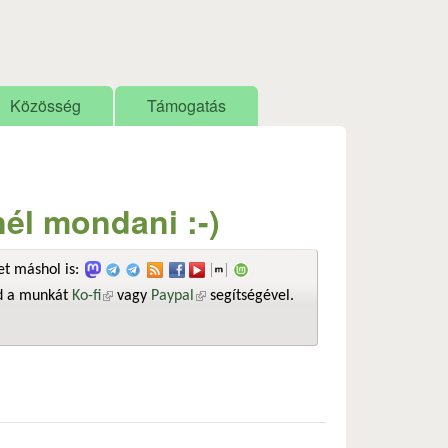
Közösség
Támogatás
él mondani :-)
t máshol is:
sd a munkát
Ko-fi
(külső hivatkozás)
vagy
Paypal
(külső hivatkozás)
segítségével.