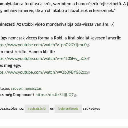
molytalanra fordítva a szót, szerintem a humorérzék fejleszthető. A j
 néhány ismérve, de arról inkább a filozófusok értekezzenek.”
 elnézést! Az utóbbi videó mondanivalója oda-vissza van ám. :-)
gy nemcsak vicces forma a Robi, a lírai oldalát kevesen ismerik:
tps://www.youtube.com/watch?v=pnC9iO1jmu0
(külső hivatkozás)
m most kezdte. Hanem kb. itt:
tps://www.youtube.com/watch?v=e4L3SFw_uC8
(külső hivatkozás)
 és még egy:
tps://www.youtube.com/watch?v=Qb39BYGS2cc
(külső hivatkozás)
te.ee:
szöveg megosztás
ncs még Dropboxod?
https://db.tt/8kIjjJQ7
(külső hivatkozás)
ozzászóláshoz
és
szükséges
regisztráció
bejelentkezés