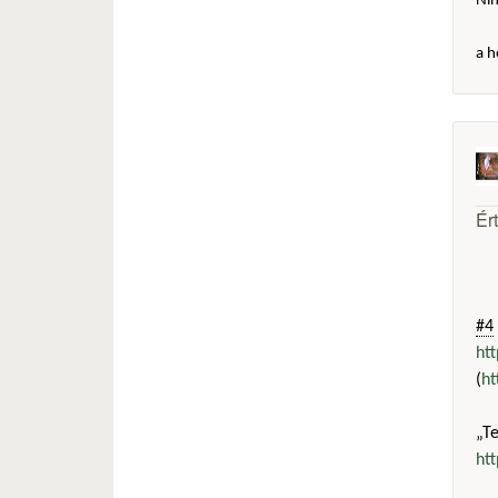
Ni
a h
Ér
#4
ht
(
ht
„T
ht