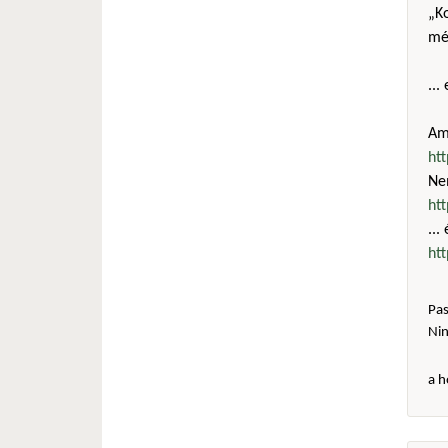
„Ko
még
...
Amú
ht
Ne
ht
...
ht
Pas
Ni
a h