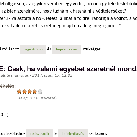
dehallgasson, az egyik kezemben egy vödör, benne egy tele festékdob
, az Isten szerelmére, hogy tudnám kihasználni a védtelenségét?
zerű - válaszolta a nő -, leteszi a libát a földre, ráborítja a vödröt, a 
 kiszabadulni, a két csirkét meg majd én addig megfogom...."
ászóláshoz
és
szükséges
regisztráció
bejelentkezés
E: Csak, ha valami egyebet szeretnél monda
küldte
mumorec
-
2017. szep. 17. 12:32
tékelés:
Átlag:
3.7
(
3
szavazat)
0 :-)
ozzászóláshoz
és
szükséges
regisztráció
bejelentkezés