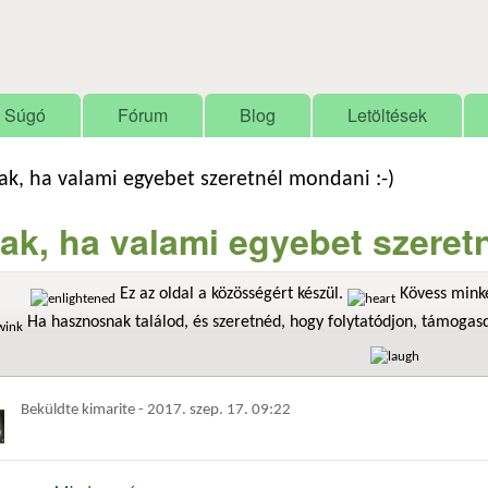
Ugrás a tartalomra
Súgó
Fórum
Blog
Letöltések
ak, ha valami egyebet szeretnél mondani :-)
ak, ha valami egyebet szeretn
Ez az oldal a közösségért készül.
Kövess minke
Ha hasznosnak találod, és szeretnéd, hogy folytatódjon, támoga
Beküldte
kimarite
-
2017. szep. 17. 09:22