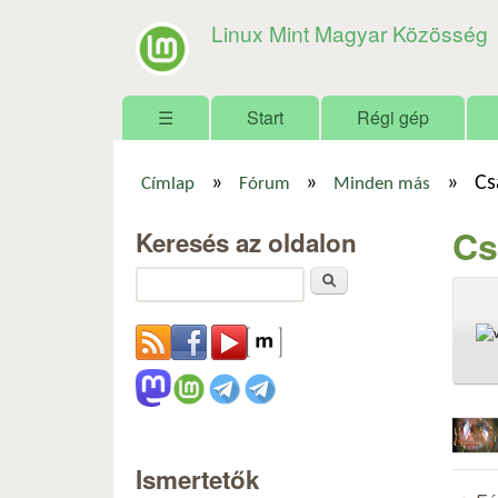
Linux Mint Magyar Közösség
Főmenü
☰
Start
Régi gép
»
»
»
Cs
Címlap
Fórum
Minden más
Jelenlegi hely
Cs
Keresés az oldalon
Keresés
Ismertetők