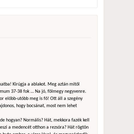
akatba! Kirúgja a ablakot. Meg aztán mitől
imum 37-38 fok … Na jó, fölmegy negyvenre.
or előbb-utóbb meg is fő! Ott áll a szegény
lajdonos, hogy bocsánat, most nem lehet
a, de hogyan? Normális? Hát, mekkora fazék kell
eszi a medencét otthon a rezsóra? Hát rögtön