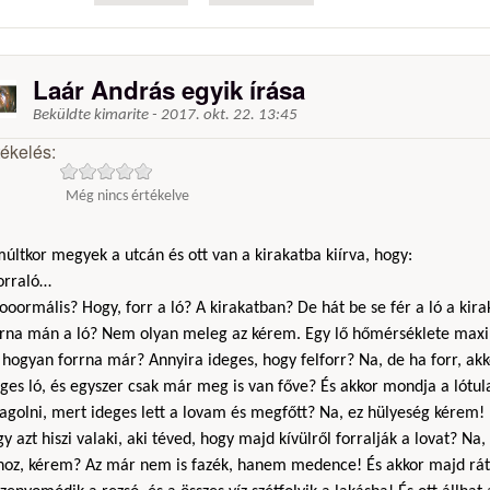
Laár András egyik írása
Beküldte
kimarite
-
2017. okt. 22. 13:45
tékelés:
Még nincs értékelve
últkor megyek a utcán és ott van a kirakatba kiírva, hogy:
Forraló…
ooormális? Hogy, forr a ló? A kirakatban? De hát be se fér a ló a kir
rrna mán a ló? Nem olyan meleg az kérem. Egy lő hőmérséklete max
hogyan forrna már? Annyira ideges, hogy felforr? Na, de ha forr, akk
ges ló, és egyszer csak már meg is van főve? És akkor mondja a lótu
agolni, mert ideges lett a lovam és megfőtt? Na, ez hülyeség kérem!
y azt hiszi valaki, aki téved, hogy majd kívülről forralják a lovat? N
hoz, kérem? Az már nem is fazék, hanem medence! És akkor majd rát