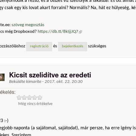
zenyomódik a rezsó, és a összes víz szétfolyik a lakásba! És ott állhat
y csak egy kis lovat akart forralni? Normális? Na, hát ez hülyeség, k
te.ee:
szöveg megosztás
ncs még Dropboxod?
https://db.tt/8kIjjJQ7
(külső hivatkozás)
ozzászóláshoz
és
szükséges
regisztráció
bejelentkezés
Kicsit szelidítve az eredeti
Beküldte
kimarite
-
2017. okt. 22. 20:30
tékelés:
Még nincs értékelve
3 :-)
egjobb naponta (a sajátomat, sajátodat), már persze, ha erre igény is
ekes. Szerintem ..