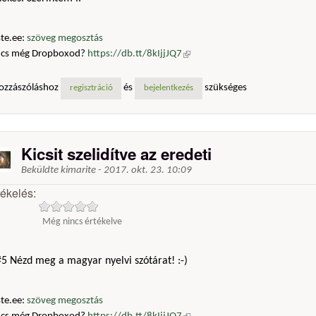
te.ee:
szöveg megosztás
ncs még Dropboxod?
https://db.tt/8kIjjJQ7
(külső hivatkozás)
ozzászóláshoz
és
szükséges
regisztráció
bejelentkezés
Kicsit szelidítve az eredeti
Beküldte
kimarite
-
2017. okt. 23. 10:09
tékelés:
Még nincs értékelve
5 Nézd meg a magyar nyelvi szótárat! :-)
te.ee:
szöveg megosztás