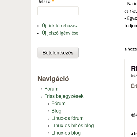
*
Jelszó
- Na i
csirke
- Egys
tudjon
Új fiók létrehozása
Új jelszó igénylése
a hozz
R
Navigáció
Be
Ér
Fórum
Friss bejegyzések
Fórum
Blog
@#
Linux-os fórum
Linux-os hír és blog
Linux-os blog
a h