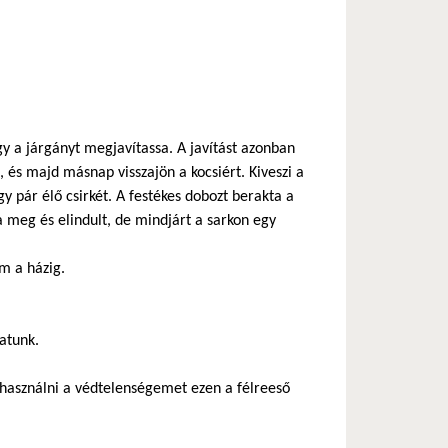
y a járgányt megjavítassa. A javítást azonban
 és majd másnap visszajön a kocsiért. Kiveszi a
gy pár élő csirkét. A festékes dobozt berakta a
a meg és elindult, de mindjárt a sarkon egy
m a házig.
hatunk.
használni a védtelenségemet ezen a félreeső