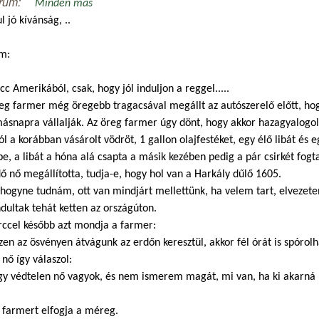
rum:
Minden más
l jó kívánság, ..
m:
cc Amerikából, csak, hogy jól induljon a reggel.....
eg farmer még öregebb tragacsával megállt az autószerelő előtt, hog
ásnapra vállalják. Az öreg farmer úgy dönt, hogy akkor hazagyalogol,
ól a korábban vásárolt vödröt, 1 gallon olajfestéket, egy élő libát és e
e, a libát a hóna alá csapta a másik kezében pedig a pár csirkét fogt
ő nő megállította, tudja-e, hogy hol van a Harkály dűlő 1605.
hogyne tudnám, ott van mindjárt mellettünk, ha velem tart, elvezete
ultak tehát ketten az országúton.
rccel később azt mondja a farmer:
zen az ösvényen átvágunk az erdőn keresztül, akkor fél órát is spórol
 nő így válaszol:
gy védtelen nő vagyok, és nem ismerem magát, mi van, ha ki akarná 
 farmert elfogja a méreg.