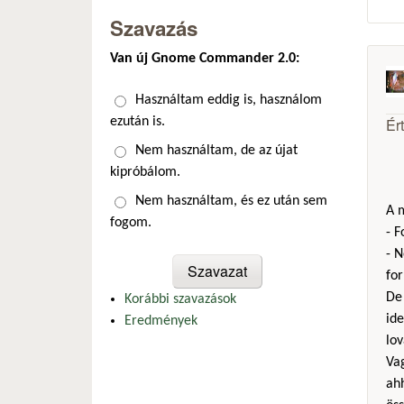
Szavazás
Van új Gnome Commander 2.0:
Választások
Használtam eddig is, használom
Ér
ezután is.
Nem használtam, de az újat
kipróbálom.
Nem használtam, és ez után sem
A m
fogom.
- 
- N
fo
De 
Korábbi szavazások
ide
Eredmények
lov
Vag
ah