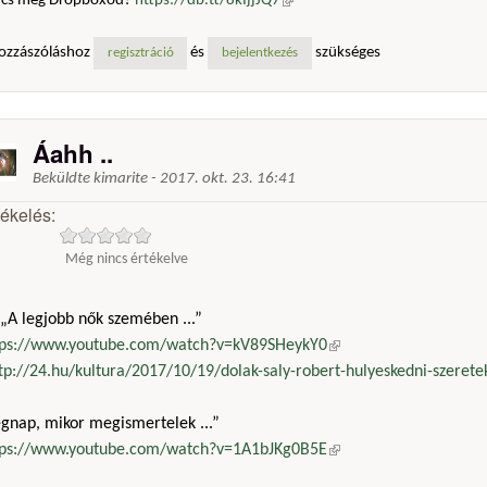
ncs még Dropboxod?
https://db.tt/8kIjjJQ7
(külső hivatkozás)
ozzászóláshoz
és
szükséges
regisztráció
bejelentkezés
Áahh ..
Beküldte
kimarite
-
2017. okt. 23. 16:41
tékelés:
Még nincs értékelve
„A legjobb nők szemében ...”
tps://www.youtube.com/watch?v=kV89SHeykY0
(külső hivatkozás)
tp://24.hu/kultura/2017/10/19/dolak-saly-robert-hulyeskedni-szeretek
egnap, mikor megismertelek ...”
tps://www.youtube.com/watch?v=1A1bJKg0B5E
(külső hivatkozás)