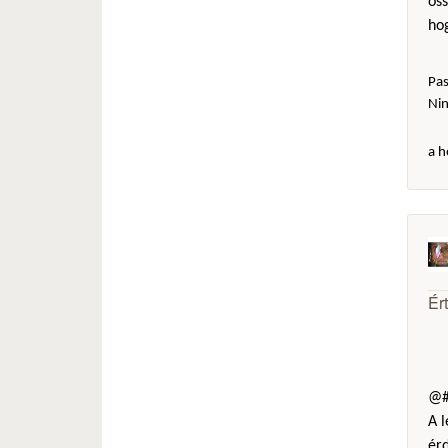
öss
hog
Pas
Ni
a h
Ér
@#
A l
érd