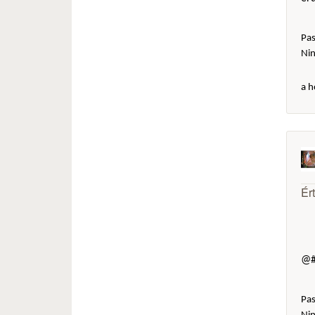
Pas
Ni
a h
Ér
@#
Pas