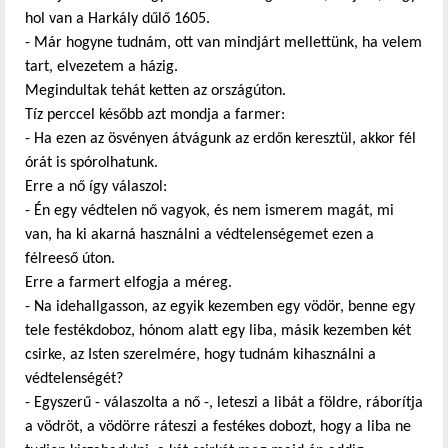
hol van a Harkály dűlő 1605.
- Már hogyne tudnám, ott van mindjárt mellettünk, ha velem
tart, elvezetem a házig.
Megindultak tehát ketten az országúton.
Tíz perccel később azt mondja a farmer:
- Ha ezen az ösvényen átvágunk az erdőn keresztül, akkor fél
órát is spórolhatunk.
Erre a nő így válaszol:
- Én egy védtelen nő vagyok, és nem ismerem magát, mi
van, ha ki akarná használni a védtelenségemet ezen a
félreeső úton.
Erre a farmert elfogja a méreg.
- Na idehallgasson, az egyik kezemben egy vödör, benne egy
tele festékdoboz, hónom alatt egy liba, másik kezemben két
csirke, az Isten szerelmére, hogy tudnám kihasználni a
védtelenségét?
- Egyszerű - válaszolta a nő -, leteszi a libát a földre, ráborítja
a vödröt, a vödörre ráteszi a festékes dobozt, hogy a liba ne