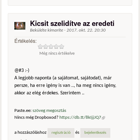
Kicsit szelidítve az eredeti
Beküldte
kimarite
-
2017. okt. 22. 20:30
Értékelés:
Még nincs értékelve
@#3 :-)
A legjobb naponta (a sajátomat, sajátodat), már
persze, ha erre igény is van .., ha meg nincs igény,
akkor az elég érdekes. Szerintem ..
Paste.ee:
szöveg megosztás
Nincs még Dropboxod?
https://db.tt/8kIjjJQ7
(külső
hivatkozás)
a hozzászóláshoz
és
regisztráció
bejelentkezés