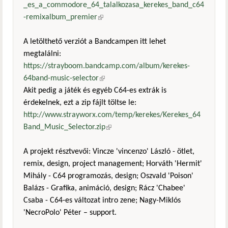
_es_a_commodore_64_talalkozasa_kerekes_band_c64
-remixalbum_premier
(külső hivatkozás)
A letölthető verziót a Bandcampen itt lehet
megtalálni:
https://strayboom.bandcamp.com/album/kerekes-
64band-music-selector
(külső hivatkozás)
Akit pedig a játék és egyéb C64-es extrák is
érdekelnek, ezt a zip fájlt töltse le:
http://www.strayworx.com/temp/kerekes/Kerekes_64
Band_Music_Selector.zip
(külső hivatkozás)
A projekt résztvevői: Vincze 'vincenzo' László - ötlet,
remix, design, project management; Horváth 'Hermit'
Mihály - C64 programozás, design; Oszvald 'Poison'
Balázs - Grafika, animáció, design; Rácz 'Chabee'
Csaba - C64-es változat intro zene; Nagy-Miklós
'NecroPolo' Péter – support.