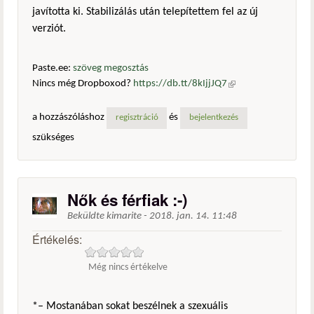
javította ki. Stabilizálás után telepítettem fel az új
verziót.
Paste.ee:
szöveg megosztás
Nincs még Dropboxod?
https://db.tt/8kIjjJQ7
(külső
hivatkozás)
a hozzászóláshoz
és
regisztráció
bejelentkezés
szükséges
Nők és férfiak :-)
Beküldte
kimarite
-
2018. jan. 14. 11:48
Értékelés:
Még nincs értékelve
*– Mostanában sokat beszélnek a szexuális