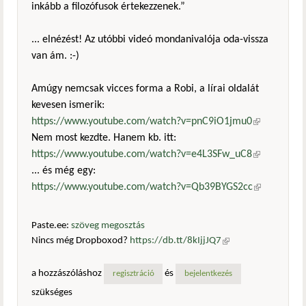
inkább a filozófusok értekezzenek.”
... elnézést! Az utóbbi videó mondanivalója oda-vissza
van ám. :-)
Amúgy nemcsak vicces forma a Robi, a lírai oldalát
kevesen ismerik:
https://www.youtube.com/watch?v=pnC9iO1jmu0
(külső
Nem most kezdte. Hanem kb. itt:
hivatkozás)
https://www.youtube.com/watch?v=e4L3SFw_uC8
(külső
... és még egy:
hivatkozás)
https://www.youtube.com/watch?v=Qb39BYGS2cc
(külső
hivatkozás)
Paste.ee:
szöveg megosztás
Nincs még Dropboxod?
https://db.tt/8kIjjJQ7
(külső
hivatkozás)
a hozzászóláshoz
és
regisztráció
bejelentkezés
szükséges