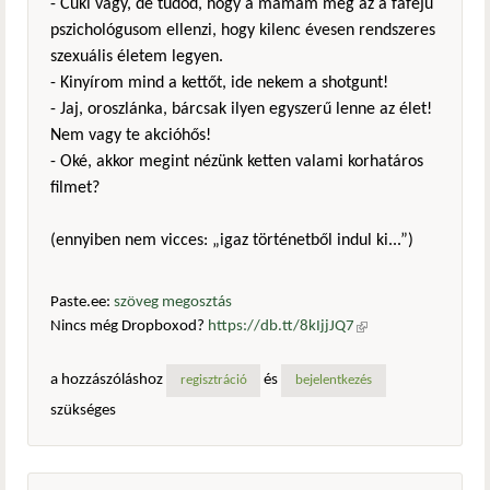
- Cuki vagy, de tudod, hogy a mamám meg az a fafejű
pszichológusom ellenzi, hogy kilenc évesen rendszeres
szexuális életem legyen.
- Kinyírom mind a kettőt, ide nekem a shotgunt!
- Jaj, oroszlánka, bárcsak ilyen egyszerű lenne az élet!
Nem vagy te akcióhős!
- Oké, akkor megint nézünk ketten valami korhatáros
filmet?
(ennyiben nem vicces: „igaz történetből indul ki...”)
Paste.ee:
szöveg megosztás
Nincs még Dropboxod?
https://db.tt/8kIjjJQ7
(külső
hivatkozás)
a hozzászóláshoz
és
regisztráció
bejelentkezés
szükséges