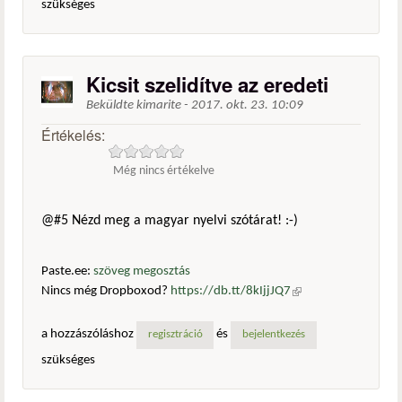
szükséges
Kicsit szelidítve az eredeti
Beküldte
kimarite
-
2017. okt. 23. 10:09
Értékelés:
Még nincs értékelve
@#5 Nézd meg a magyar nyelvi szótárat! :-)
Paste.ee:
szöveg megosztás
Nincs még Dropboxod?
https://db.tt/8kIjjJQ7
(külső
hivatkozás)
a hozzászóláshoz
és
regisztráció
bejelentkezés
szükséges