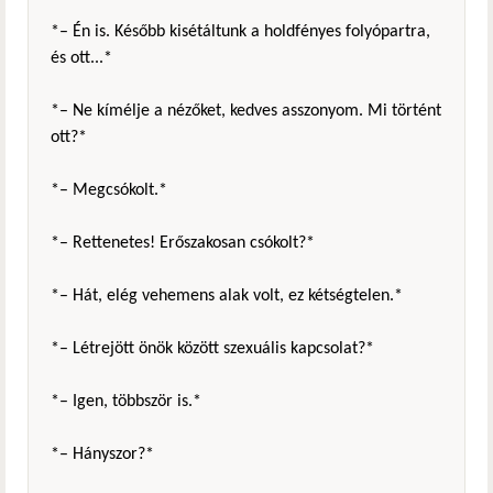
*– Én is. Később kisétáltunk a holdfényes folyópartra,
és ott...*
*– Ne kímélje a nézőket, kedves asszonyom. Mi történt
ott?*
*– Megcsókolt.*
*– Rettenetes! Erőszakosan csókolt?*
*– Hát, elég vehemens alak volt, ez kétségtelen.*
*– Létrejött önök között szexuális kapcsolat?*
*– Igen, többször is.*
*– Hányszor?*