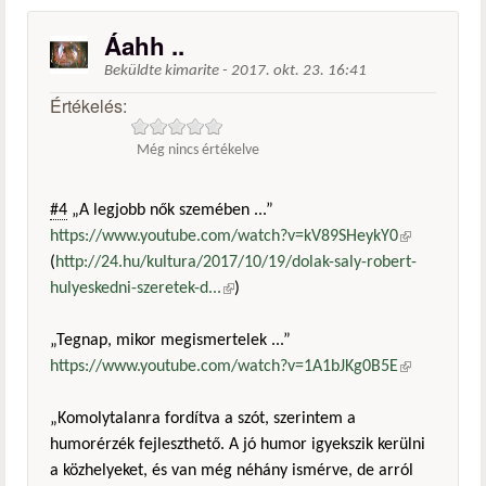
Áahh ..
Beküldte
kimarite
-
2017. okt. 23. 16:41
Értékelés:
Még nincs értékelve
#4
„A legjobb nők szemében ...”
https://www.youtube.com/watch?v=kV89SHeykY0
(külső
(
http://24.hu/kultura/2017/10/19/dolak-saly-robert-
hivatkozás)
hulyeskedni-szeretek-d...
(külső hivatkozás)
)
„Tegnap, mikor megismertelek ...”
https://www.youtube.com/watch?v=1A1bJKg0B5E
(külső
hivatkozás)
„Komolytalanra fordítva a szót, szerintem a
humorérzék fejleszthető. A jó humor igyekszik kerülni
a közhelyeket, és van még néhány ismérve, de arról