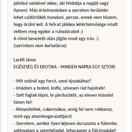
például valakivel akkor, aki feldobja a napját vagy
ilyesmi. Más értelmezésben a szerelem területén
lehet csütörtököt mondani, persze, ennek nem hiszem,
hogy örülni kell. A felirat játékos kétértelműsége miatt
vettem meg egykor a ruhadarabot ;)
A rövid bevezető után jöjjön most egy írás: :)
(szerintem nem korhatáros)
Lackfi János
EGÉSZSÉG ÉS EROTIKA - MINDEN NAPRA EGY SZTORI
- Mit szólnál egy forró, szexi éjszakához?
- Imádom a tested, kisfiú, szívesen rád hajolnék!
- Szét foglak tépni, te párducbébi, az eleven húsodat
falom fel!
- Kényeztetlek, cukormókus, amíg fel nem robbansz,
mint egy atomtengeralattjáró!
- Szeretem, amikor ilyen kéjesen duruzsolsz a fülembe,
szétnyalom a szemhéjadat, leharapom a fülcimpádat!