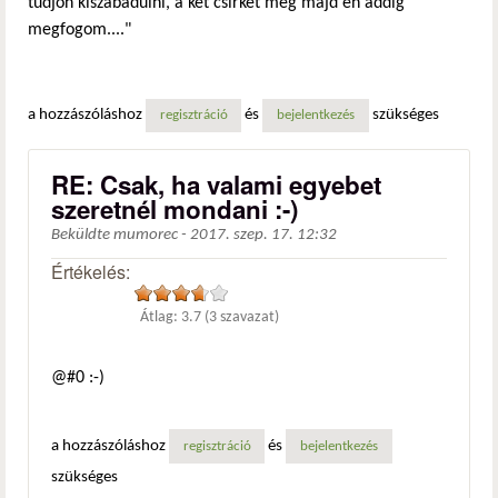
tudjon kiszabadulni, a két csirkét meg majd én addig
megfogom...."
a hozzászóláshoz
és
szükséges
regisztráció
bejelentkezés
RE: Csak, ha valami egyebet
szeretnél mondani :-)
Beküldte
mumorec
-
2017. szep. 17. 12:32
Értékelés:
Átlag:
3.7
(
3
szavazat)
@#0 :-)
a hozzászóláshoz
és
regisztráció
bejelentkezés
szükséges