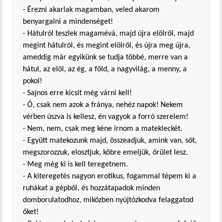
- Érezni akarlak magamban, veled akarom
benyargalni a mindenséget!
- Hátulról teszlek magamévá, majd újra elölről, majd
megint hátulról, és megint elölről, és újra meg újra,
ameddig már egyikünk se tudja többé, merre van a
hátul, az elöl, az ég, a föld, a nagyvilág, a menny, a
pokol!
- Sajnos erre kicsit még várni kell!
- Ó, csak nem azok a fránya, nehéz napok! Nekem
vérben úszva is kellesz, én vagyok a forró szerelem!
- Nem, nem, csak meg kéne írnom a matekleckét.
- Együtt matekozunk majd, összeadjuk, amink van, sőt,
megszorozzuk, elosztjuk, köbre emeljük, őrület lesz.
- Meg még ki is kell teregetnem.
- A kiteregetés nagyon erotikus, fogammal tépem ki a
ruhákat a gépből, és hozzátapadok minden
domborulatodhoz, miközben nyújtózkodva felaggatod
őket!