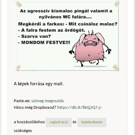
A képek forrása egy mail.
Paste.ee:
szöveg megosztás
Nincs még Dropboxod?
https://db.tt/8kIjjJQ7
(külső
hivatkozás)
a hozzászóláshoz
és
regisztráció
bejelentkezés
szükséges