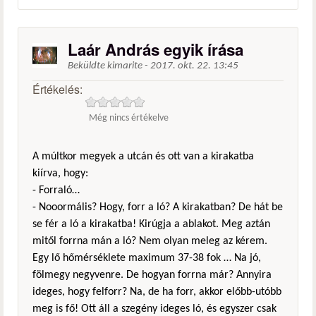
Laár András egyik írása
Beküldte
kimarite
-
2017. okt. 22. 13:45
Értékelés:
Még nincs értékelve
A múltkor megyek a utcán és ott van a kirakatba
kiírva, hogy:
- Forraló…
- Nooormális? Hogy, forr a ló? A kirakatban? De hát be
se fér a ló a kirakatba! Kirúgja a ablakot. Meg aztán
mitől forrna mán a ló? Nem olyan meleg az kérem.
Egy lő hőmérséklete maximum 37-38 fok … Na jó,
fölmegy negyvenre. De hogyan forrna már? Annyira
ideges, hogy felforr? Na, de ha forr, akkor előbb-utóbb
meg is fő! Ott áll a szegény ideges ló, és egyszer csak