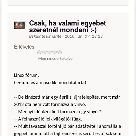
Csak, ha valami egyebet
szeretnél mondani :-)
Beküldte
kimarite
-
2018. jan. 09. 23:23
Értékelés:
Még nincs értékelve
Linux fórum:
(szemfüles a második mondatot írta)
-- De kinézett már egy áprilisi újratelepítés, mert
már
2013 óta nem volt formázva a vinyó.
-- Mennyi időnként kell formázni egy vinyót?
-- A felhasználó lelkivilágától függ.
-- Múlt tavasszal történt jó pár adatátviteli anomália a
géppel, ami miatt a fájlrendszer is sérült és a fsck sem