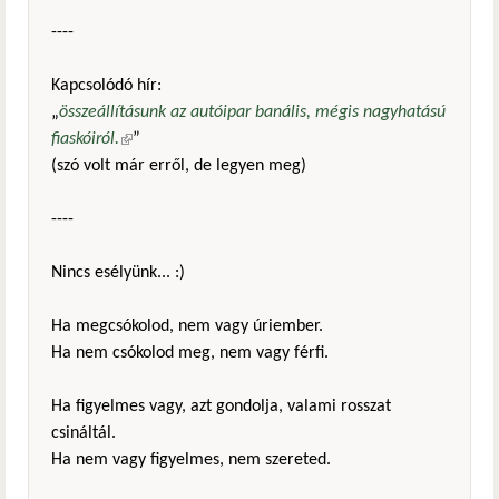
----
Kapcsolódó hír:
„
összeállításunk az autóipar banális, mégis nagyhatású
fiaskóiról.
(külső hivatkozás)
”
(szó volt már erről, de legyen meg)
----
Nincs esélyünk... :)
Ha megcsókolod, nem vagy úriember.
Ha nem csókolod meg, nem vagy férfi.
Ha figyelmes vagy, azt gondolja, valami rosszat
csináltál.
Ha nem vagy figyelmes, nem szereted.