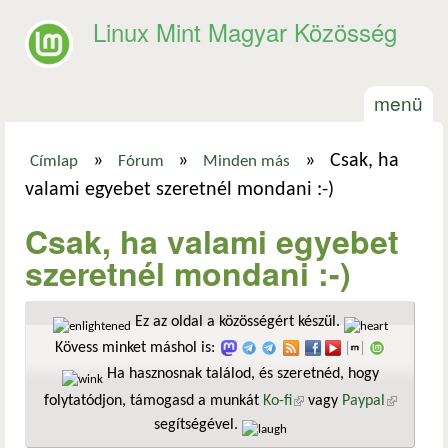
Ugrás a tartalomra
Linux Mint Magyar Közösség
menü
»
»
»
Csak, ha
Címlap
Fórum
Minden más
Jelenlegi hely
valami egyebet szeretnél mondani :-)
Csak, ha valami egyebet
szeretnél mondani :-)
Ez az oldal a közösségért készül.
Kövess minket máshol is:
Ha hasznosnak találod, és szeretnéd, hogy
folytatódjon, támogasd a munkát
Ko-fi
(külső hivatkozás)
vagy
Paypal
(külső
segítségével.
hivatkozá