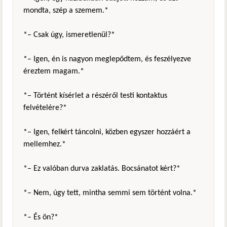
mondta, szép a szemem.*
*– Csak úgy, ismeretlenül?*
*– Igen, én is nagyon meglepődtem, és feszélyezve
éreztem magam.*
*– Történt kísérlet a részéről testi kontaktus
felvételére?*
*– Igen, felkért táncolni, közben egyszer hozzáért a
mellemhez.*
*– Ez valóban durva zaklatás. Bocsánatot kért?*
*– Nem, úgy tett, mintha semmi sem történt volna.*
*– És ön?*