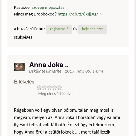
Paste.ee:
szöveg megosztás
Nincs még Dropboxod?
https://db.tt/8kIjjJQ7
(külső
hivatkozás)
a hozzászóláshoz
és
regisztráció
bejelentkezés
szükséges
Anna Joka ..
Beküldte
kimarite
-
2017. nov. 09. 14:44
Értékelés:
Még nincs értékelve
Régebben volt egy olyan pólóm, talán még most is
megvan, melyen az 'Anna Joka Thörstdai' vagy valami
ilyesmi felirat volt látható. Én ezt úgy értelmeztem,
hogy Anna örül a csütörtöknek ..., mert találkozik