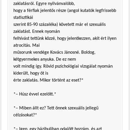
zaklatásról. Egyre nyilvánvalóbb,
hogy a férfiak jelentős része (angol kutatók legfrissebb
statisztikái
szerint 85-90 százaléka) követett már el szexuális
zaklatást. Ennek nyomán
felhívást tettünk közzé, hogy jelentkezzen, akit ért ilyen
atrocitás. Mai
műsorunk vendége Kovács Jánosné. Boldog,
kétgyermekes anyuka. De ez nem
volt mindig így. Rövid pszichológiai vizsgálat nyomán
kiderült, hogy őt is
érte zaklatás. Mikor történt az eset?*
*– Húsz évvel ezelőtt.*
*– Miben állt ez? Tett önnek szexuális jellegű
célzásokat?*
*– Igen, egy házibuliban odajött hozzám, és azt