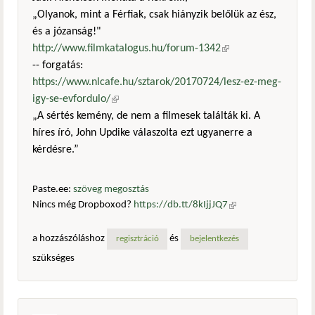
„Olyanok, mint a Férfiak, csak hiányzik belőlük az ész,
és a józanság!"
http://www.filmkatalogus.hu/forum-1342
(külső
-- forgatás:
hivatkozás)
https://www.nlcafe.hu/sztarok/20170724/lesz-ez-meg-
igy-se-evfordulo/
(külső hivatkozás)
„A sértés kemény, de nem a filmesek találták ki. A
híres író, John Updike válaszolta ezt ugyanerre a
kérdésre.”
Paste.ee:
szöveg megosztás
Nincs még Dropboxod?
https://db.tt/8kIjjJQ7
(külső
hivatkozás)
a hozzászóláshoz
és
regisztráció
bejelentkezés
szükséges