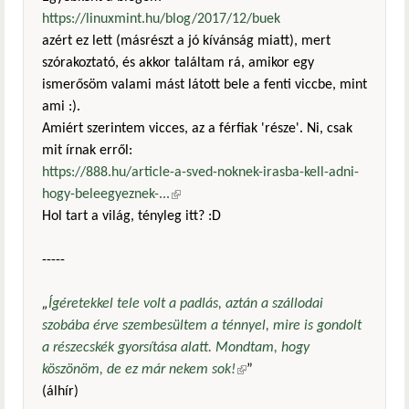
https://linuxmint.hu/blog/2017/12/buek
azért ez lett (másrészt a jó kívánság miatt), mert
szórakoztató, és akkor találtam rá, amikor egy
ismerősöm valami mást látott bele a fenti viccbe, mint
ami :).
Amiért szerintem vicces, az a férfiak 'része'. Ni, csak
mit írnak erről:
https://888.hu/article-a-sved-noknek-irasba-kell-adni-
hogy-beleegyeznek-...
(külső hivatkozás)
Hol tart a világ, tényleg itt? :D
-----
„
Ígéretekkel tele volt a padlás, aztán a szállodai
szobába érve szembesültem a ténnyel, mire is gondolt
a részecskék gyorsítása alatt. Mondtam, hogy
köszönöm, de ez már nekem sok!
(külső hivatkozás)
”
(álhír)