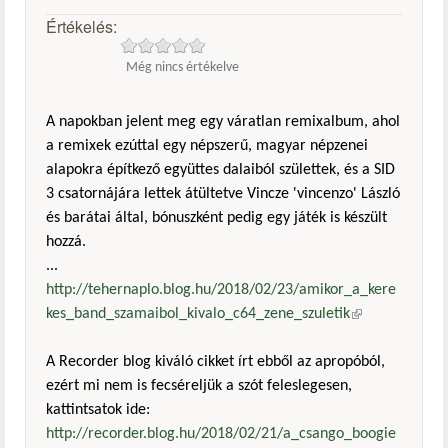
Értékelés:
Még nincs értékelve
A napokban jelent meg egy váratlan remixalbum, ahol
a remixek ezúttal egy népszerű, magyar népzenei
alapokra építkező együttes dalaiból születtek, és a SID
3 csatornájára lettek átültetve Vincze 'vincenzo' László
és barátai által, bónuszként pedig egy játék is készült
hozzá.
...
http://tehernaplo.blog.hu/2018/02/23/amikor_a_kere
kes_band_szamaibol_kivalo_c64_zene_szuletik
(külső
hivatkozás)
A Recorder blog kiváló cikket írt ebből az apropóból,
ezért mi nem is fecséreljük a szót feleslegesen,
kattintsatok ide:
http://recorder.blog.hu/2018/02/21/a_csango_boogie