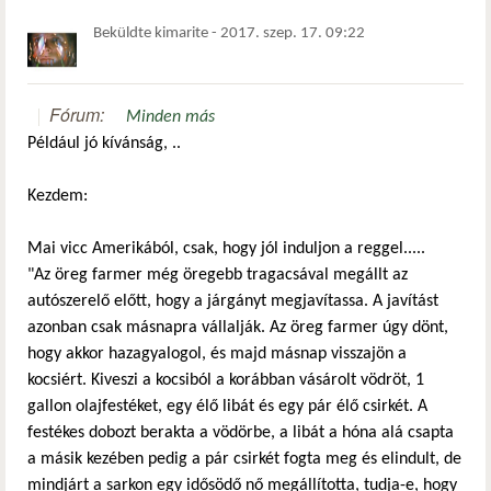
Beküldte
kimarite
-
2017. szep. 17. 09:22
Fórum:
Minden más
Például jó kívánság, ..
Kezdem:
Mai vicc Amerikából, csak, hogy jól induljon a reggel.....
"Az öreg farmer még öregebb tragacsával megállt az
autószerelő előtt, hogy a járgányt megjavítassa. A javítást
azonban csak másnapra vállalják. Az öreg farmer úgy dönt,
hogy akkor hazagyalogol, és majd másnap visszajön a
kocsiért. Kiveszi a kocsiból a korábban vásárolt vödröt, 1
gallon olajfestéket, egy élő libát és egy pár élő csirkét. A
festékes dobozt berakta a vödörbe, a libát a hóna alá csapta
a másik kezében pedig a pár csirkét fogta meg és elindult, de
mindjárt a sarkon egy idősödő nő megállította, tudja-e, hogy