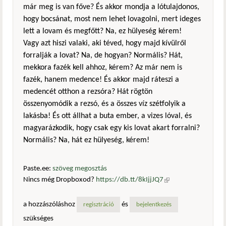
már meg is van főve? És akkor mondja a lótulajdonos,
hogy bocsánat, most nem lehet lovagolni, mert ideges
lett a lovam és megfőtt? Na, ez hülyeség kérem!
Vagy azt hiszi valaki, aki téved, hogy majd kívülről
forralják a lovat? Na, de hogyan? Normális? Hát,
mekkora fazék kell ahhoz, kérem? Az már nem is
fazék, hanem medence! És akkor majd ráteszi a
medencét otthon a rezsóra? Hát rögtön
összenyomódik a rezsó, és a összes víz szétfolyik a
lakásba! És ott állhat a buta ember, a vizes lóval, és
magyarázkodik, hogy csak egy kis lovat akart forralni?
Normális? Na, hát ez hülyeség, kérem!
Paste.ee:
szöveg megosztás
Nincs még Dropboxod?
https://db.tt/8kIjjJQ7
(külső
hivatkozás)
a hozzászóláshoz
és
regisztráció
bejelentkezés
szükséges