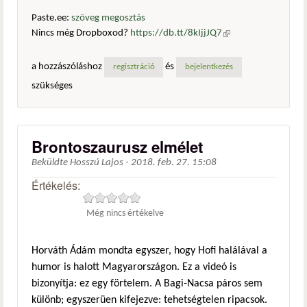
Paste.ee:
szöveg megosztás
Nincs még Dropboxod?
https://db.tt/8kIjjJQ7
(külső
hivatkozás)
a hozzászóláshoz
és
regisztráció
bejelentkezés
szükséges
Brontoszaurusz elmélet
Beküldte
Hosszú Lajos
-
2018. feb. 27. 15:08
Értékelés:
Még nincs értékelve
Horváth Ádám mondta egyszer, hogy Hofi halálával a
humor is halott Magyarországon. Ez a videó is
bizonyítja: ez egy förtelem. A Bagi-Nacsa páros sem
különb; egyszerüen kifejezve: tehetségtelen ripacsok.