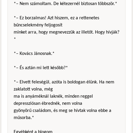
*– Nem számoltam. De kétezernél biztosan többször.*
*– Ez borzalmas! Azt hiszem, ez a rettenetes
bűncselekmény feljogosít
minket arra, hogy megnevezzük az illetőt. Hogy hívják?
*
*– Kovács Jánosnak.*
*– És aztán mi lett később?*
*– Elvett feleségül, azóta is boldogan élünk. Ha nem
zaklatott volna, még
ma is anyáméknál laknék, minden reggel
depressziósan ébrednék, nem volna
gyönyörű családom, és meg se hívtak volna ebbe a
műsorba.*
Egyébként a blogom