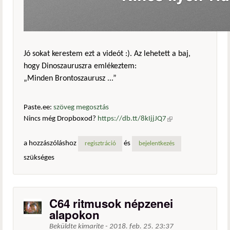
Jó sokat kerestem ezt a videót :). Az lehetett a baj,
hogy Dinoszauruszra emlékeztem:
„Minden Brontoszaurusz ...”
Paste.ee:
szöveg megosztás
Nincs még Dropboxod?
https://db.tt/8kIjjJQ7
(külső
hivatkozás)
a hozzászóláshoz
és
regisztráció
bejelentkezés
szükséges
C64 ritmusok népzenei
alapokon
Beküldte
kimarite
-
2018. feb. 25. 23:37