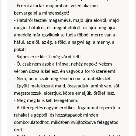
- Érezni akarlak magamban, veled akarom
benyargalni a mindenséget!
- Hátulról teszlek magamévá, majd újra elölről, majd
megint hátulról, és megint elölről, és újra meg újra,
ameddig már egyikünk se tudja többé, merre van a
hátul, az elöl, az ég, a föld, a nagyvilág, a menny, a
pokol!
- Sajnos erre kicsit még várni kell!
- Ó, csak nem azok a fránya, nehéz napok! Nekem
vérben úszva is kellesz, én vagyok a forró szerelem!
- Nem, nem, csak meg kéne írnom a matekleckét.
- Együtt matekozunk majd, összeadjuk, amink van, sőt,
megszorozzuk, elosztjuk, köbre emeljük, őrület lesz.
- Meg még ki is kell teregetnem.
- A kiteregetés nagyon erotikus, fogammal tépem ki a
ruhákat a gépből, és hozzátapadok minden
domborulatodhoz, miközben nyújtózkodva felaggatod
őket!