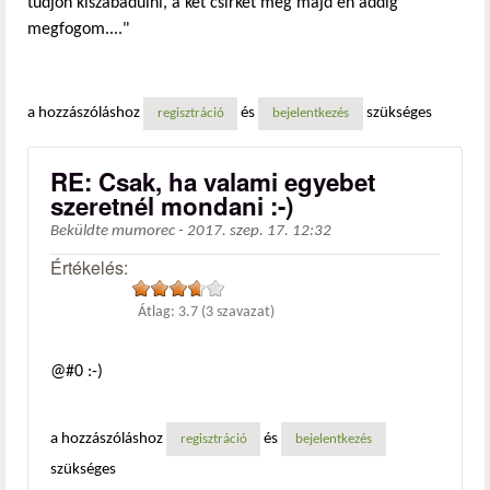
tudjon kiszabadulni, a két csirkét meg majd én addig
megfogom...."
a hozzászóláshoz
és
szükséges
regisztráció
bejelentkezés
RE: Csak, ha valami egyebet
szeretnél mondani :-)
Beküldte
mumorec
-
2017. szep. 17. 12:32
Értékelés:
Átlag:
3.7
(
3
szavazat)
@#0 :-)
a hozzászóláshoz
és
regisztráció
bejelentkezés
szükséges