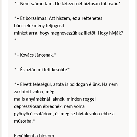
*– Nem számoltam. De kétezernél biztosan többször.*
*– Ez borzalmas! Azt hiszem, ez a rettenetes
bűncselekmény feljogosít
minket arra, hogy megnevezzük az illetőt. Hogy hívják?
*
*– Kovács Jánosnak.*
*– És aztán mi lett később?*
*– Elvett feleségül, azóta is boldogan élünk. Ha nem
zaklatott volna, még
ma is anyáméknál laknék, minden reggel
depressziósan ébrednék, nem volna
gyönyörű családom, és meg se hívtak volna ebbe a
műsorba.*
Egyébként a blogom