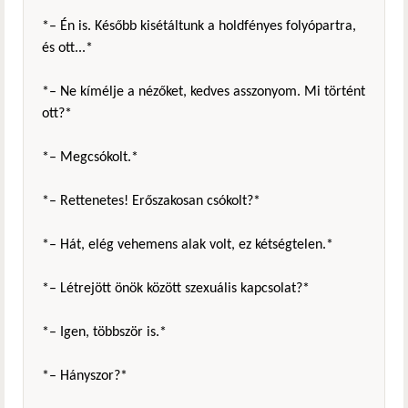
*– Én is. Később kisétáltunk a holdfényes folyópartra,
és ott...*
*– Ne kímélje a nézőket, kedves asszonyom. Mi történt
ott?*
*– Megcsókolt.*
*– Rettenetes! Erőszakosan csókolt?*
*– Hát, elég vehemens alak volt, ez kétségtelen.*
*– Létrejött önök között szexuális kapcsolat?*
*– Igen, többször is.*
*– Hányszor?*