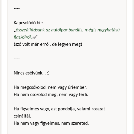
----
Kapcsolódó hír:
„
összeállításunk az autóipar banális, mégis nagyhatású
fiaskóiról.
(külső hivatkozás)
”
(szó volt már erről, de legyen meg)
----
Nincs esélyünk... :)
Ha megcsókolod, nem vagy úriember.
Ha nem csókolod meg, nem vagy férfi.
Ha figyelmes vagy, azt gondolja, valami rosszat
csináltál.
Ha nem vagy figyelmes, nem szereted.