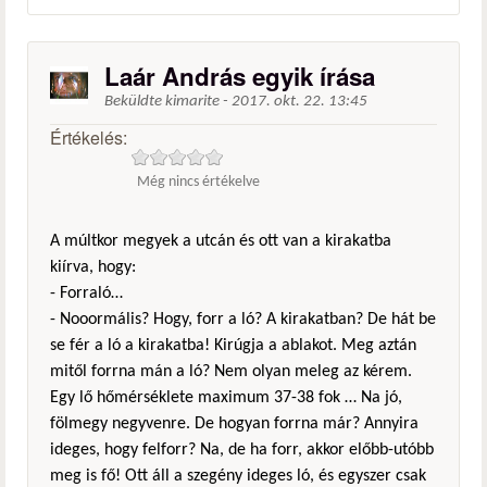
Laár András egyik írása
Beküldte
kimarite
-
2017. okt. 22. 13:45
Értékelés:
Még nincs értékelve
A múltkor megyek a utcán és ott van a kirakatba
kiírva, hogy:
- Forraló…
- Nooormális? Hogy, forr a ló? A kirakatban? De hát be
se fér a ló a kirakatba! Kirúgja a ablakot. Meg aztán
mitől forrna mán a ló? Nem olyan meleg az kérem.
Egy lő hőmérséklete maximum 37-38 fok … Na jó,
fölmegy negyvenre. De hogyan forrna már? Annyira
ideges, hogy felforr? Na, de ha forr, akkor előbb-utóbb
meg is fő! Ott áll a szegény ideges ló, és egyszer csak