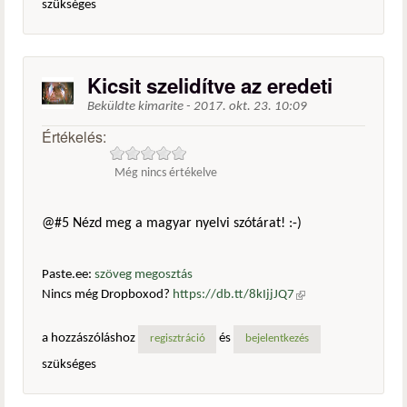
szükséges
Kicsit szelidítve az eredeti
Beküldte
kimarite
-
2017. okt. 23. 10:09
Értékelés:
Még nincs értékelve
@#5 Nézd meg a magyar nyelvi szótárat! :-)
Paste.ee:
szöveg megosztás
Nincs még Dropboxod?
https://db.tt/8kIjjJQ7
(külső
hivatkozás)
a hozzászóláshoz
és
regisztráció
bejelentkezés
szükséges