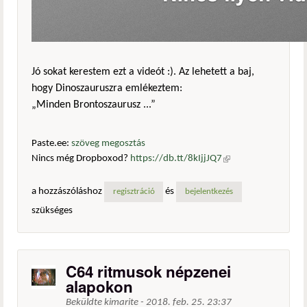
Jó sokat kerestem ezt a videót :). Az lehetett a baj,
hogy Dinoszauruszra emlékeztem:
„Minden Brontoszaurusz ...”
Paste.ee:
szöveg megosztás
Nincs még Dropboxod?
https://db.tt/8kIjjJQ7
(külső
hivatkozás)
a hozzászóláshoz
és
regisztráció
bejelentkezés
szükséges
C64 ritmusok népzenei
alapokon
Beküldte
kimarite
-
2018. feb. 25. 23:37