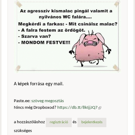
A képek forrása egy mail.
Paste.ee:
szöveg megosztás
Nincs még Dropboxod?
https://db.tt/8kIjjJQ7
(külső
hivatkozás)
a hozzászóláshoz
és
regisztráció
bejelentkezés
szükséges