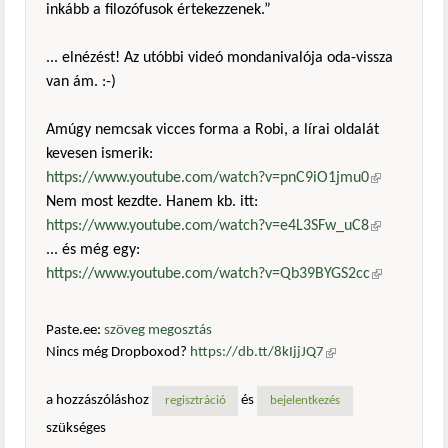
inkább a filozófusok értekezzenek.”
... elnézést! Az utóbbi videó mondanivalója oda-vissza
van ám. :-)
Amúgy nemcsak vicces forma a Robi, a lírai oldalát
kevesen ismerik:
https://www.youtube.com/watch?v=pnC9iO1jmu0
(külső
Nem most kezdte. Hanem kb. itt:
hivatkozás)
https://www.youtube.com/watch?v=e4L3SFw_uC8
(külső
... és még egy:
hivatkozás)
https://www.youtube.com/watch?v=Qb39BYGS2cc
(külső
hivatkozás)
Paste.ee:
szöveg megosztás
Nincs még Dropboxod?
https://db.tt/8kIjjJQ7
(külső
hivatkozás)
a hozzászóláshoz
és
regisztráció
bejelentkezés
szükséges