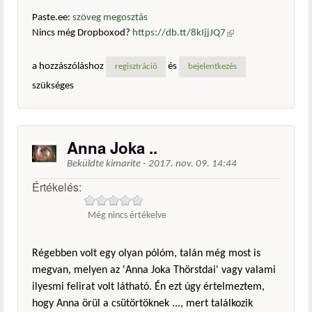
Paste.ee:
szöveg megosztás
Nincs még Dropboxod?
https://db.tt/8kIjjJQ7
(külső
hivatkozás)
a hozzászóláshoz
és
regisztráció
bejelentkezés
szükséges
Anna Joka ..
Beküldte
kimarite
-
2017. nov. 09. 14:44
Értékelés:
Még nincs értékelve
Régebben volt egy olyan pólóm, talán még most is
megvan, melyen az 'Anna Joka Thörstdai' vagy valami
ilyesmi felirat volt látható. Én ezt úgy értelmeztem,
hogy Anna örül a csütörtöknek ..., mert találkozik