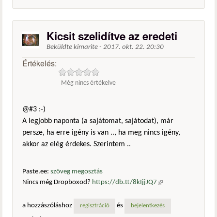
Kicsit szelidítve az eredeti
Beküldte
kimarite
-
2017. okt. 22. 20:30
Értékelés:
Még nincs értékelve
@#3 :-)
A legjobb naponta (a sajátomat, sajátodat), már
persze, ha erre igény is van .., ha meg nincs igény,
akkor az elég érdekes. Szerintem ..
Paste.ee:
szöveg megosztás
Nincs még Dropboxod?
https://db.tt/8kIjjJQ7
(külső
hivatkozás)
a hozzászóláshoz
és
regisztráció
bejelentkezés