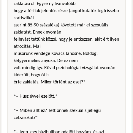
zaklatásról. Egyre nyilvánvalóbb,
hogy a férfiak jelentős része (angol kutatók legfrissebb
statisztikái
szerint 85-90 százaléka) követett már el szexuális
zaklatást. Ennek nyomán
felhívást tettünk közzé, hogy jelentkezzen, akit ért ilyen
atrocitás. Mai
műsorunk vendége Kovács Jánosné. Boldog,
kétgyermekes anyuka. De ez nem
volt mindig így. Rövid pszichológiai vizsgálat nyomán
kiderült, hogy őt is
érte zaklatás. Mikor történt az eset?*
*– Húsz évvel ezelőtt.*
*– Miben állt ez? Tett önnek szexuális jellegű
célzásokat?*
*– Igen, egy házibuliban odajött hozzám, és azt