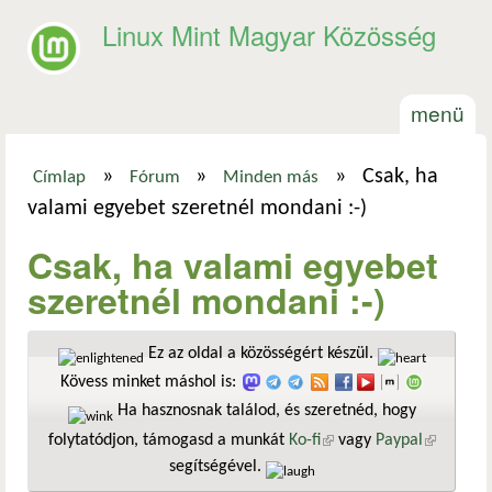
Ugrás a tartalomra
Linux Mint Magyar Közösség
menü
»
»
»
Csak, ha
Címlap
Fórum
Minden más
Jelenlegi hely
valami egyebet szeretnél mondani :-)
Csak, ha valami egyebet
szeretnél mondani :-)
Ez az oldal a közösségért készül.
Kövess minket máshol is:
Ha hasznosnak találod, és szeretnéd, hogy
folytatódjon, támogasd a munkát
Ko-fi
(külső hivatkozás)
vagy
Paypal
(külső
segítségével.
hivatkozá