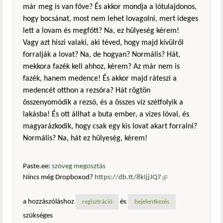
már meg is van főve? És akkor mondja a lótulajdonos,
hogy bocsánat, most nem lehet lovagolni, mert ideges
lett a lovam és megfőtt? Na, ez hülyeség kérem!
Vagy azt hiszi valaki, aki téved, hogy majd kívülről
forralják a lovat? Na, de hogyan? Normális? Hát,
mekkora fazék kell ahhoz, kérem? Az már nem is
fazék, hanem medence! És akkor majd ráteszi a
medencét otthon a rezsóra? Hát rögtön
összenyomódik a rezsó, és a összes víz szétfolyik a
lakásba! És ott állhat a buta ember, a vizes lóval, és
magyarázkodik, hogy csak egy kis lovat akart forralni?
Normális? Na, hát ez hülyeség, kérem!
Paste.ee:
szöveg megosztás
Nincs még Dropboxod?
https://db.tt/8kIjjJQ7
(külső
hivatkozás)
a hozzászóláshoz
és
regisztráció
bejelentkezés
szükséges