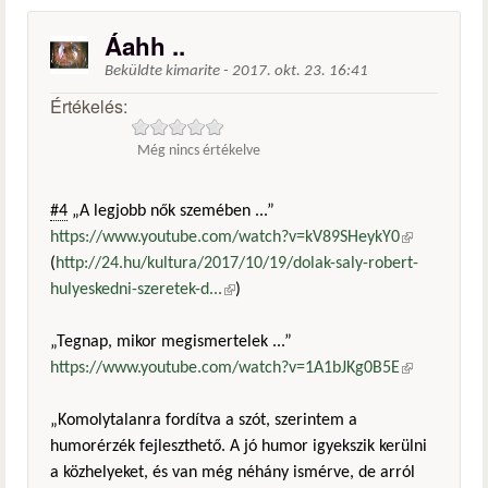
Áahh ..
Beküldte
kimarite
-
2017. okt. 23. 16:41
Értékelés:
Még nincs értékelve
#4
„A legjobb nők szemében ...”
https://www.youtube.com/watch?v=kV89SHeykY0
(külső
(
http://24.hu/kultura/2017/10/19/dolak-saly-robert-
hivatkozás)
hulyeskedni-szeretek-d...
(külső hivatkozás)
)
„Tegnap, mikor megismertelek ...”
https://www.youtube.com/watch?v=1A1bJKg0B5E
(külső
hivatkozás)
„Komolytalanra fordítva a szót, szerintem a
humorérzék fejleszthető. A jó humor igyekszik kerülni
a közhelyeket, és van még néhány ismérve, de arról