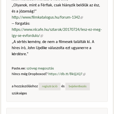
„Olyanok, mint a Férfiak, csak hiányzik belőlük az ész,
és a józanság!"
http://www.filmkatalogus.hu/forum-1342
(külső
-- forgatás:
hivatkozás)
https://www.nlcafe.hu/sztarok/20170724/lesz-ez-meg-
igy-se-evfordulo/
(külső hivatkozás)
„A sértés kemény, de nem a filmesek találták ki. A
híres író, John Updike válaszolta ezt ugyanerre a
kérdésre.”
Paste.ee:
szöveg megosztás
Nincs még Dropboxod?
https://db.tt/8kIjjJQ7
(külső
hivatkozás)
a hozzászóláshoz
és
regisztráció
bejelentkezés
szükséges