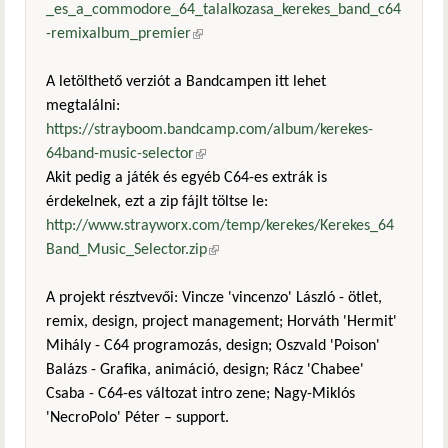
_es_a_commodore_64_talalkozasa_kerekes_band_c64
-remixalbum_premier
(külső hivatkozás)
A letölthető verziót a Bandcampen itt lehet
megtalálni:
https://strayboom.bandcamp.com/album/kerekes-
64band-music-selector
(külső hivatkozás)
Akit pedig a játék és egyéb C64-es extrák is
érdekelnek, ezt a zip fájlt töltse le:
http://www.strayworx.com/temp/kerekes/Kerekes_64
Band_Music_Selector.zip
(külső hivatkozás)
A projekt résztvevői: Vincze 'vincenzo' László - ötlet,
remix, design, project management; Horváth 'Hermit'
Mihály - C64 programozás, design; Oszvald 'Poison'
Balázs - Grafika, animáció, design; Rácz 'Chabee'
Csaba - C64-es változat intro zene; Nagy-Miklós
'NecroPolo' Péter – support.