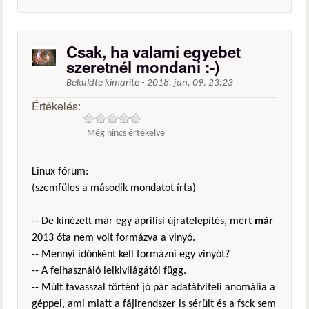
Csak, ha valami egyebet
szeretnél mondani :-)
Beküldte
kimarite
-
2018. jan. 09. 23:23
Értékelés:
Még nincs értékelve
Linux fórum:
(szemfüles a második mondatot írta)
-- De kinézett már egy áprilisi újratelepítés, mert
már
2013 óta nem volt formázva a vinyó.
-- Mennyi időnként kell formázni egy vinyót?
-- A felhasználó lelkivilágától függ.
-- Múlt tavasszal történt jó pár adatátviteli anomália a
géppel, ami miatt a fájlrendszer is sérült és a fsck sem