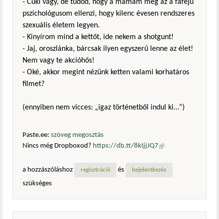
- Cuki vagy, de tudod, hogy a mamám meg az a fafejű
pszichológusom ellenzi, hogy kilenc évesen rendszeres
szexuális életem legyen.
- Kinyírom mind a kettőt, ide nekem a shotgunt!
- Jaj, oroszlánka, bárcsak ilyen egyszerű lenne az élet!
Nem vagy te akcióhős!
- Oké, akkor megint nézünk ketten valami korhatáros
filmet?
(ennyiben nem vicces: „igaz történetből indul ki...”)
Paste.ee:
szöveg megosztás
Nincs még Dropboxod?
https://db.tt/8kIjjJQ7
(külső
hivatkozás)
a hozzászóláshoz
és
regisztráció
bejelentkezés
szükséges