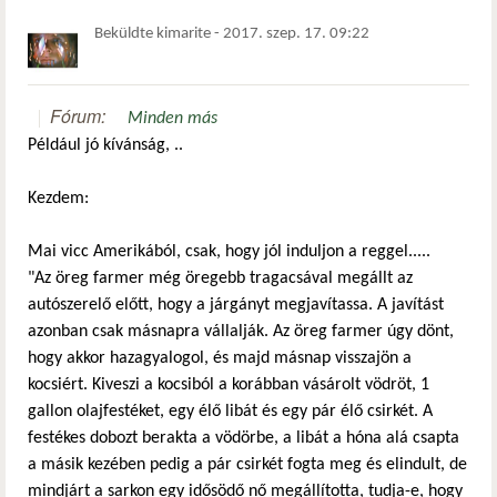
Beküldte
kimarite
-
2017. szep. 17. 09:22
Fórum:
Minden más
Például jó kívánság, ..
Kezdem:
Mai vicc Amerikából, csak, hogy jól induljon a reggel.....
"Az öreg farmer még öregebb tragacsával megállt az
autószerelő előtt, hogy a járgányt megjavítassa. A javítást
azonban csak másnapra vállalják. Az öreg farmer úgy dönt,
hogy akkor hazagyalogol, és majd másnap visszajön a
kocsiért. Kiveszi a kocsiból a korábban vásárolt vödröt, 1
gallon olajfestéket, egy élő libát és egy pár élő csirkét. A
festékes dobozt berakta a vödörbe, a libát a hóna alá csapta
a másik kezében pedig a pár csirkét fogta meg és elindult, de
mindjárt a sarkon egy idősödő nő megállította, tudja-e, hogy