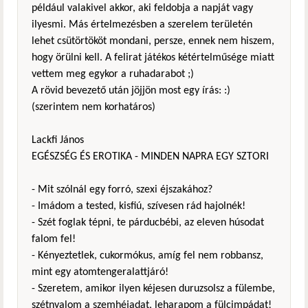
például valakivel akkor, aki feldobja a napját vagy
ilyesmi. Más értelmezésben a szerelem területén
lehet csütörtököt mondani, persze, ennek nem hiszem,
hogy örülni kell. A felirat játékos kétértelműsége miatt
vettem meg egykor a ruhadarabot ;)
A rövid bevezető után jöjjön most egy írás: :)
(szerintem nem korhatáros)
Lackfi János
EGÉSZSÉG ÉS EROTIKA - MINDEN NAPRA EGY SZTORI
- Mit szólnál egy forró, szexi éjszakához?
- Imádom a tested, kisfiú, szívesen rád hajolnék!
- Szét foglak tépni, te párducbébi, az eleven húsodat
falom fel!
- Kényeztetlek, cukormókus, amíg fel nem robbansz,
mint egy atomtengeralattjáró!
- Szeretem, amikor ilyen kéjesen duruzsolsz a fülembe,
szétnyalom a szemhéjadat, leharapom a fülcimpádat!