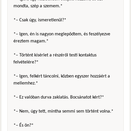
mondta, szép a szemem.*
*– Csak úgy, ismeretlenül?*
*– Igen, én is nagyon meglepődtem, és feszélyezve
éreztem magam.*
*– Történt kísérlet a részéről testi kontaktus
felvételére?*
*– Igen, felkért táncolni, közben egyszer hozzáért a
mellemhez.*
*– Ez valóban durva zaklatás. Bocsánatot kért?*
*– Nem, úgy tett, mintha semmi sem történt volna.*
*– És ön?*