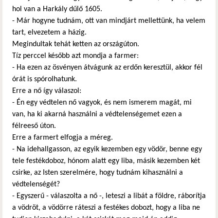
hol van a Harkály dűlő 1605.
- Már hogyne tudnám, ott van mindjárt mellettünk, ha velem
tart, elvezetem a házig.
Megindultak tehát ketten az országúton.
Tíz perccel később azt mondja a farmer:
- Ha ezen az ösvényen átvágunk az erdőn keresztül, akkor fél
órát is spórolhatunk.
Erre a nő így válaszol:
- Én egy védtelen nő vagyok, és nem ismerem magát, mi
van, ha ki akarná használni a védtelenségemet ezen a
félreeső úton.
Erre a farmert elfogja a méreg.
- Na idehallgasson, az egyik kezemben egy vödör, benne egy
tele festékdoboz, hónom alatt egy liba, másik kezemben két
csirke, az Isten szerelmére, hogy tudnám kihasználni a
védtelenségét?
- Egyszerű - válaszolta a nő -, leteszi a libát a földre, ráborítja
a vödröt, a vödörre ráteszi a festékes dobozt, hogy a liba ne