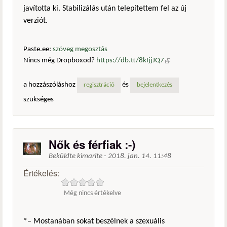
javította ki. Stabilizálás után telepítettem fel az új
verziót.
Paste.ee:
szöveg megosztás
Nincs még Dropboxod?
https://db.tt/8kIjjJQ7
(külső
hivatkozás)
a hozzászóláshoz
és
regisztráció
bejelentkezés
szükséges
Nők és férfiak :-)
Beküldte
kimarite
-
2018. jan. 14. 11:48
Értékelés:
Még nincs értékelve
*– Mostanában sokat beszélnek a szexuális