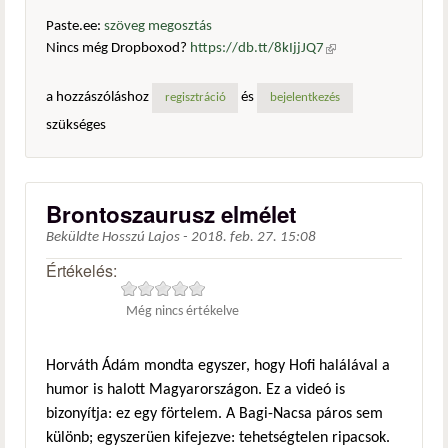
Paste.ee:
szöveg megosztás
Nincs még Dropboxod?
https://db.tt/8kIjjJQ7
(külső
hivatkozás)
a hozzászóláshoz
és
regisztráció
bejelentkezés
szükséges
Brontoszaurusz elmélet
Beküldte
Hosszú Lajos
-
2018. feb. 27. 15:08
Értékelés:
Még nincs értékelve
Horváth Ádám mondta egyszer, hogy Hofi halálával a
humor is halott Magyarországon. Ez a videó is
bizonyítja: ez egy förtelem. A Bagi-Nacsa páros sem
különb; egyszerüen kifejezve: tehetségtelen ripacsok.