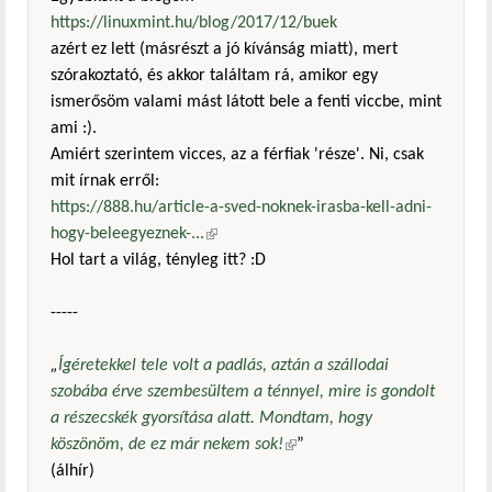
https://linuxmint.hu/blog/2017/12/buek
azért ez lett (másrészt a jó kívánság miatt), mert
szórakoztató, és akkor találtam rá, amikor egy
ismerősöm valami mást látott bele a fenti viccbe, mint
ami :).
Amiért szerintem vicces, az a férfiak 'része'. Ni, csak
mit írnak erről:
https://888.hu/article-a-sved-noknek-irasba-kell-adni-
hogy-beleegyeznek-...
(külső hivatkozás)
Hol tart a világ, tényleg itt? :D
-----
„
Ígéretekkel tele volt a padlás, aztán a szállodai
szobába érve szembesültem a ténnyel, mire is gondolt
a részecskék gyorsítása alatt. Mondtam, hogy
köszönöm, de ez már nekem sok!
(külső hivatkozás)
”
(álhír)