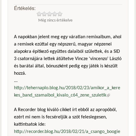
Értékelés:
Még nincs értékelve
A napokban jelent meg egy váratlan remixalbum, ahol
a remixek ezúttal egy népszerű, magyar népzenei
alapokra építkező együttes dalaiból születtek, és a SID
3 csatornájára lettek átültetve Vincze 'vincenzo' László
és barátai által, bónuszként pedig egy játék is készült
hozzá.
...
http://tehernaplo.blog.hu/2018/02/23/amikor_a_kere
kes_band_szamaibol_kivalo_c64_zene_szuletik
(külső
hivatkozás)
A Recorder blog kiváló cikket írt ebből az apropóból,
ezért mi nem is fecséreljük a szót feleslegesen,
kattintsatok ide:
http://recorder.blog.hu/2018/02/21/a_csango_boogie