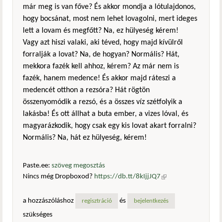
már meg is van főve? És akkor mondja a lótulajdonos,
hogy bocsánat, most nem lehet lovagolni, mert ideges
lett a lovam és megfőtt? Na, ez hülyeség kérem!
Vagy azt hiszi valaki, aki téved, hogy majd kívülről
forralják a lovat? Na, de hogyan? Normális? Hát,
mekkora fazék kell ahhoz, kérem? Az már nem is
fazék, hanem medence! És akkor majd ráteszi a
medencét otthon a rezsóra? Hát rögtön
összenyomódik a rezsó, és a összes víz szétfolyik a
lakásba! És ott állhat a buta ember, a vizes lóval, és
magyarázkodik, hogy csak egy kis lovat akart forralni?
Normális? Na, hát ez hülyeség, kérem!
Paste.ee:
szöveg megosztás
Nincs még Dropboxod?
https://db.tt/8kIjjJQ7
(külső
hivatkozás)
a hozzászóláshoz
és
regisztráció
bejelentkezés
szükséges