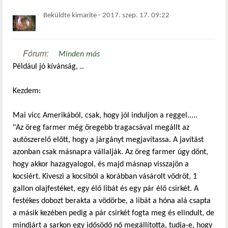
Beküldte
kimarite
-
2017. szep. 17. 09:22
Fórum:
Minden más
Például jó kívánság, ..
Kezdem:
Mai vicc Amerikából, csak, hogy jól induljon a reggel.....
"Az öreg farmer még öregebb tragacsával megállt az
autószerelő előtt, hogy a járgányt megjavítassa. A javítást
azonban csak másnapra vállalják. Az öreg farmer úgy dönt,
hogy akkor hazagyalogol, és majd másnap visszajön a
kocsiért. Kiveszi a kocsiból a korábban vásárolt vödröt, 1
gallon olajfestéket, egy élő libát és egy pár élő csirkét. A
festékes dobozt berakta a vödörbe, a libát a hóna alá csapta
a másik kezében pedig a pár csirkét fogta meg és elindult, de
mindjárt a sarkon egy idősödő nő megállította, tudja-e, hogy