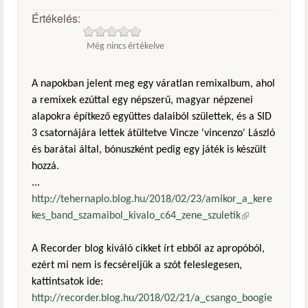
Értékelés:
Még nincs értékelve
A napokban jelent meg egy váratlan remixalbum, ahol
a remixek ezúttal egy népszerű, magyar népzenei
alapokra építkező együttes dalaiból születtek, és a SID
3 csatornájára lettek átültetve Vincze 'vincenzo' László
és barátai által, bónuszként pedig egy játék is készült
hozzá.
...
http://tehernaplo.blog.hu/2018/02/23/amikor_a_kere
kes_band_szamaibol_kivalo_c64_zene_szuletik
(külső
hivatkozás)
A Recorder blog kiváló cikket írt ebből az apropóból,
ezért mi nem is fecséreljük a szót feleslegesen,
kattintsatok ide:
http://recorder.blog.hu/2018/02/21/a_csango_boogie