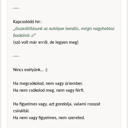
----
Kapcsolódó hír:
„
összeállításunk az autóipar banális, mégis nagyhatású
fiaskóiról.
(külső hivatkozás)
”
(szó volt már erről, de legyen meg)
----
Nincs esélyünk... :)
Ha megcsókolod, nem vagy úriember.
Ha nem csókolod meg, nem vagy férfi.
Ha figyelmes vagy, azt gondolja, valami rosszat
csináltál.
Ha nem vagy figyelmes, nem szereted.