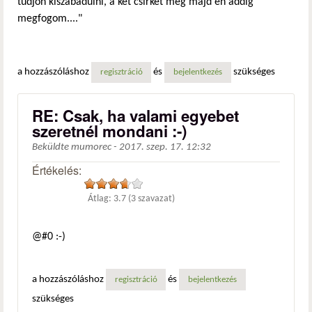
tudjon kiszabadulni, a két csirkét meg majd én addig
megfogom...."
a hozzászóláshoz
és
szükséges
regisztráció
bejelentkezés
RE: Csak, ha valami egyebet
szeretnél mondani :-)
Beküldte
mumorec
-
2017. szep. 17. 12:32
Értékelés:
Átlag:
3.7
(
3
szavazat)
@#0 :-)
a hozzászóláshoz
és
regisztráció
bejelentkezés
szükséges