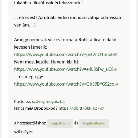
inkább a filozófusok értekezzenek.”
... elnézést! Az utóbbi videó mondanivalója oda-vissza
van ám. :-)
Amúgy nemcsak vicces forma a Robi, a lírai oldalát
kevesen ismerik:
https://www.youtube.com/watch?v=pnC9iO1jmu0
(külső
Nem most kezdte. Hanem kb. itt:
hivatkozás)
https://www.youtube.com/watch?v=e4L3SFw_uC8
(külső
... és még egy:
hivatkozás)
https://www.youtube.com/watch?v=Qb39BYGS2cc
(külső
hivatkozás)
Paste.ee:
szöveg megosztás
Nincs még Dropboxod?
https://db.tt/8kIjjJQ7
(külső
hivatkozás)
a hozzászóláshoz
és
regisztráció
bejelentkezés
szükséges