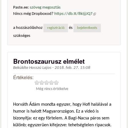
Paste.ee:
szöveg megosztás
Nincs még Dropboxod?
https://db.tt/8kIjjJQ7
(külső
hivatkozás)
a hozzászóláshoz
és
regisztráció
bejelentkezés
szükséges
Brontoszaurusz elmélet
Beküldte
Hosszú Lajos
-
2018. feb. 27. 15:08
Értékelés:
Még nincs értékelve
Horváth Ádám mondta egyszer, hogy Hofi halálával a
humor is halott Magyarországon. Ez a videó is
bizonyítja: ez egy förtelem. A Bagi-Nacsa páros sem
különb; egyszerüen kifejezve: tehetségtelen ripacsok.