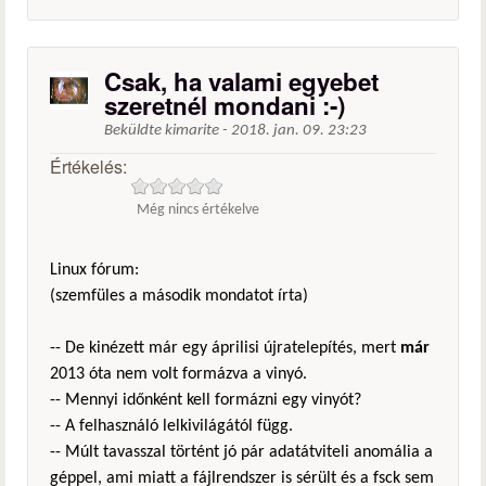
Csak, ha valami egyebet
szeretnél mondani :-)
Beküldte
kimarite
-
2018. jan. 09. 23:23
Értékelés:
Még nincs értékelve
Linux fórum:
(szemfüles a második mondatot írta)
-- De kinézett már egy áprilisi újratelepítés, mert
már
2013 óta nem volt formázva a vinyó.
-- Mennyi időnként kell formázni egy vinyót?
-- A felhasználó lelkivilágától függ.
-- Múlt tavasszal történt jó pár adatátviteli anomália a
géppel, ami miatt a fájlrendszer is sérült és a fsck sem