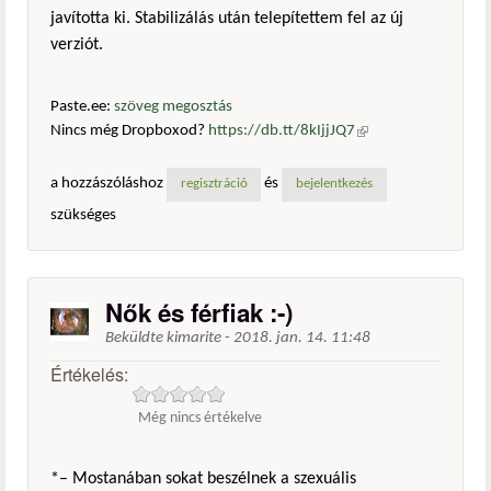
javította ki. Stabilizálás után telepítettem fel az új
verziót.
Paste.ee:
szöveg megosztás
Nincs még Dropboxod?
https://db.tt/8kIjjJQ7
(külső
hivatkozás)
a hozzászóláshoz
és
regisztráció
bejelentkezés
szükséges
Nők és férfiak :-)
Beküldte
kimarite
-
2018. jan. 14. 11:48
Értékelés:
Még nincs értékelve
*– Mostanában sokat beszélnek a szexuális