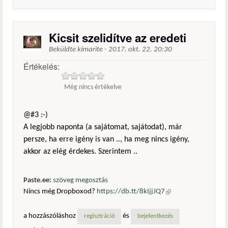
Kicsit szelidítve az eredeti
Beküldte
kimarite
-
2017. okt. 22. 20:30
Értékelés:
Még nincs értékelve
@#3 :-)
A legjobb naponta (a sajátomat, sajátodat), már
persze, ha erre igény is van .., ha meg nincs igény,
akkor az elég érdekes. Szerintem ..
Paste.ee:
szöveg megosztás
Nincs még Dropboxod?
https://db.tt/8kIjjJQ7
(külső
hivatkozás)
a hozzászóláshoz
és
regisztráció
bejelentkezés