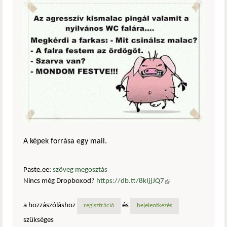
A képek forrása egy mail.
Paste.ee:
szöveg megosztás
Nincs még Dropboxod?
https://db.tt/8kIjjJQ7
(külső
hivatkozás)
a hozzászóláshoz
és
regisztráció
bejelentkezés
szükséges