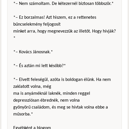
*– Nem számoltam. De kétezernél biztosan többször.*
*– Ez borzalmas! Azt hiszem, ez a rettenetes
bűncselekmény feljogosít
minket arra, hogy megnevezzük az illetőt. Hogy hívják?
*
*– Kovács Jánosnak.*
*– És aztán mi lett később?*
*– Elvett feleségül, azóta is boldogan élünk. Ha nem
zaklatott volna, még
ma is anyáméknál laknék, minden reggel
depressziósan ébrednék, nem volna
gyönyörű családom, és meg se hívtak volna ebbe a
műsorba.*
Egyébként a blogom