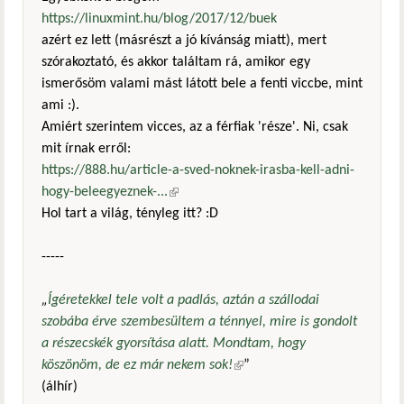
https://linuxmint.hu/blog/2017/12/buek
azért ez lett (másrészt a jó kívánság miatt), mert
szórakoztató, és akkor találtam rá, amikor egy
ismerősöm valami mást látott bele a fenti viccbe, mint
ami :).
Amiért szerintem vicces, az a férfiak 'része'. Ni, csak
mit írnak erről:
https://888.hu/article-a-sved-noknek-irasba-kell-adni-
hogy-beleegyeznek-...
(külső hivatkozás)
Hol tart a világ, tényleg itt? :D
-----
„
Ígéretekkel tele volt a padlás, aztán a szállodai
szobába érve szembesültem a ténnyel, mire is gondolt
a részecskék gyorsítása alatt. Mondtam, hogy
köszönöm, de ez már nekem sok!
(külső hivatkozás)
”
(álhír)