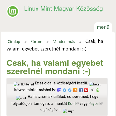
Ugrás a tartalomra
Linux Mint Magyar Közösség
menü
»
»
»
Csak, ha
Címlap
Fórum
Minden más
Jelenlegi hely
valami egyebet szeretnél mondani :-)
Csak, ha valami egyebet
szeretnél mondani :-)
Ez az oldal a közösségért készül.
Kövess minket máshol is:
Ha hasznosnak találod, és szeretnéd, hogy
folytatódjon, támogasd a munkát
Ko-fi
(külső hivatkozás)
vagy
Paypal
(külső
segítségével.
hivatkozá