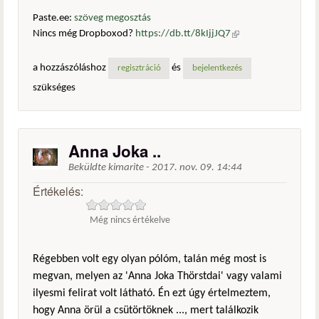
Paste.ee:
szöveg megosztás
Nincs még Dropboxod?
https://db.tt/8kIjjJQ7
(külső
hivatkozás)
a hozzászóláshoz
és
regisztráció
bejelentkezés
szükséges
Anna Joka ..
Beküldte
kimarite
-
2017. nov. 09. 14:44
Értékelés:
Még nincs értékelve
Régebben volt egy olyan pólóm, talán még most is
megvan, melyen az 'Anna Joka Thörstdai' vagy valami
ilyesmi felirat volt látható. Én ezt úgy értelmeztem,
hogy Anna örül a csütörtöknek ..., mert találkozik