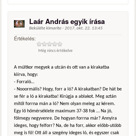
Laár András egyik írása
Beküldte
kimarite
-
2017. okt. 22. 13:45
Értékelés:
Még nincs értékelve
A múltkor megyek a utcán és ott van a kirakatba
kiírva, hogy:
- Forraló…
- Nooormális? Hogy, forr a ló? A kirakatban? De hát be
se fér a ló a kirakatba! Kirúgja a ablakot. Meg aztán
mitől forrna mán a ló? Nem olyan meleg az kérem.
Egy lő hőmérséklete maximum 37-38 fok … Na jó,
fölmegy negyvenre. De hogyan forrna már? Annyira
ideges, hogy felforr? Na, de ha forr, akkor előbb-utóbb
meg is fő! Ott áll a szegény ideges ló, és egyszer csak