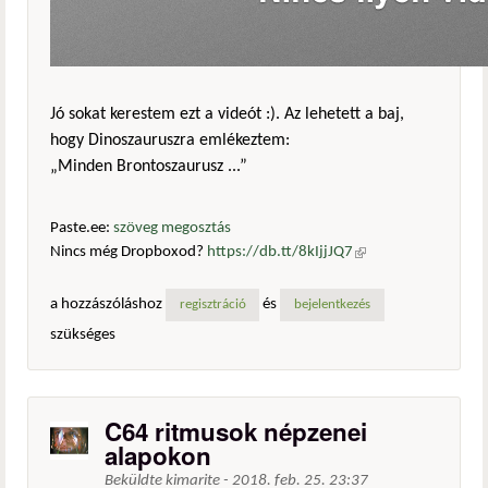
Jó sokat kerestem ezt a videót :). Az lehetett a baj,
hogy Dinoszauruszra emlékeztem:
„Minden Brontoszaurusz ...”
Paste.ee:
szöveg megosztás
Nincs még Dropboxod?
https://db.tt/8kIjjJQ7
(külső
hivatkozás)
a hozzászóláshoz
és
regisztráció
bejelentkezés
szükséges
C64 ritmusok népzenei
alapokon
Beküldte
kimarite
-
2018. feb. 25. 23:37