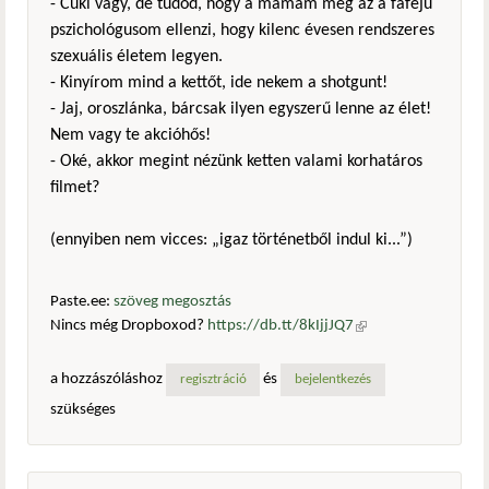
- Cuki vagy, de tudod, hogy a mamám meg az a fafejű
pszichológusom ellenzi, hogy kilenc évesen rendszeres
szexuális életem legyen.
- Kinyírom mind a kettőt, ide nekem a shotgunt!
- Jaj, oroszlánka, bárcsak ilyen egyszerű lenne az élet!
Nem vagy te akcióhős!
- Oké, akkor megint nézünk ketten valami korhatáros
filmet?
(ennyiben nem vicces: „igaz történetből indul ki...”)
Paste.ee:
szöveg megosztás
Nincs még Dropboxod?
https://db.tt/8kIjjJQ7
(külső
hivatkozás)
a hozzászóláshoz
és
regisztráció
bejelentkezés
szükséges