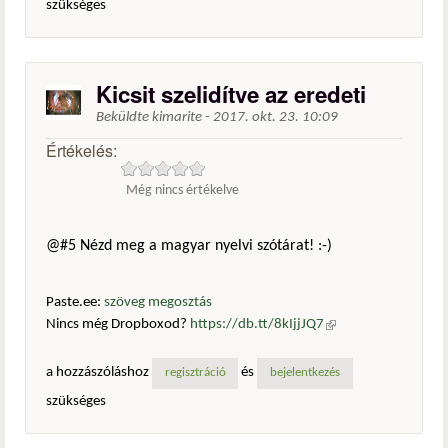
szükséges
Kicsit szelidítve az eredeti
Beküldte
kimarite
-
2017. okt. 23. 10:09
Értékelés:
Még nincs értékelve
@#5 Nézd meg a magyar nyelvi szótárat! :-)
Paste.ee:
szöveg megosztás
Nincs még Dropboxod?
https://db.tt/8kIjjJQ7
(külső
hivatkozás)
a hozzászóláshoz
és
regisztráció
bejelentkezés
szükséges