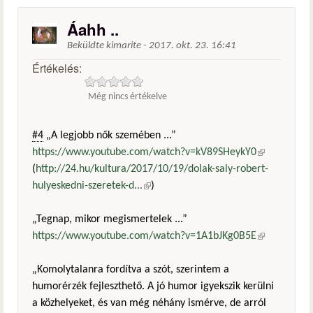
Áahh ..
Beküldte
kimarite
-
2017. okt. 23. 16:41
Értékelés:
Még nincs értékelve
#4
„A legjobb nők szemében ...”
https://www.youtube.com/watch?v=kV89SHeykY0
(külső
(
http://24.hu/kultura/2017/10/19/dolak-saly-robert-
hivatkozás)
hulyeskedni-szeretek-d...
(külső hivatkozás)
)
„Tegnap, mikor megismertelek ...”
https://www.youtube.com/watch?v=1A1bJKg0B5E
(külső
hivatkozás)
„Komolytalanra fordítva a szót, szerintem a
humorérzék fejleszthető. A jó humor igyekszik kerülni
a közhelyeket, és van még néhány ismérve, de arról