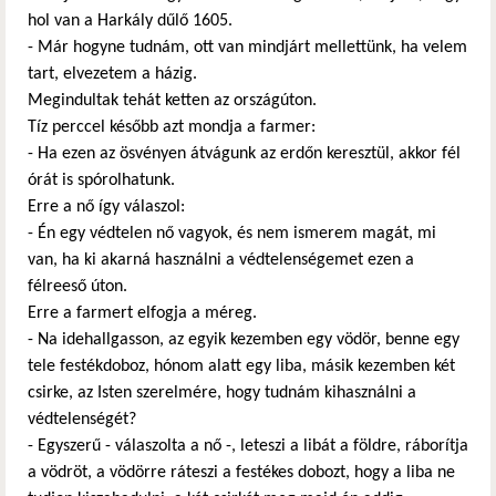
hol van a Harkály dűlő 1605.
- Már hogyne tudnám, ott van mindjárt mellettünk, ha velem
tart, elvezetem a házig.
Megindultak tehát ketten az országúton.
Tíz perccel később azt mondja a farmer:
- Ha ezen az ösvényen átvágunk az erdőn keresztül, akkor fél
órát is spórolhatunk.
Erre a nő így válaszol:
- Én egy védtelen nő vagyok, és nem ismerem magát, mi
van, ha ki akarná használni a védtelenségemet ezen a
félreeső úton.
Erre a farmert elfogja a méreg.
- Na idehallgasson, az egyik kezemben egy vödör, benne egy
tele festékdoboz, hónom alatt egy liba, másik kezemben két
csirke, az Isten szerelmére, hogy tudnám kihasználni a
védtelenségét?
- Egyszerű - válaszolta a nő -, leteszi a libát a földre, ráborítja
a vödröt, a vödörre ráteszi a festékes dobozt, hogy a liba ne