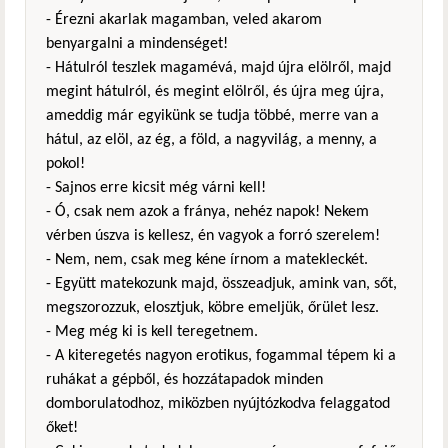
- Érezni akarlak magamban, veled akarom
benyargalni a mindenséget!
- Hátulról teszlek magamévá, majd újra elölről, majd
megint hátulról, és megint elölről, és újra meg újra,
ameddig már egyikünk se tudja többé, merre van a
hátul, az elöl, az ég, a föld, a nagyvilág, a menny, a
pokol!
- Sajnos erre kicsit még várni kell!
- Ó, csak nem azok a fránya, nehéz napok! Nekem
vérben úszva is kellesz, én vagyok a forró szerelem!
- Nem, nem, csak meg kéne írnom a matekleckét.
- Együtt matekozunk majd, összeadjuk, amink van, sőt,
megszorozzuk, elosztjuk, köbre emeljük, őrület lesz.
- Meg még ki is kell teregetnem.
- A kiteregetés nagyon erotikus, fogammal tépem ki a
ruhákat a gépből, és hozzátapadok minden
domborulatodhoz, miközben nyújtózkodva felaggatod
őket!