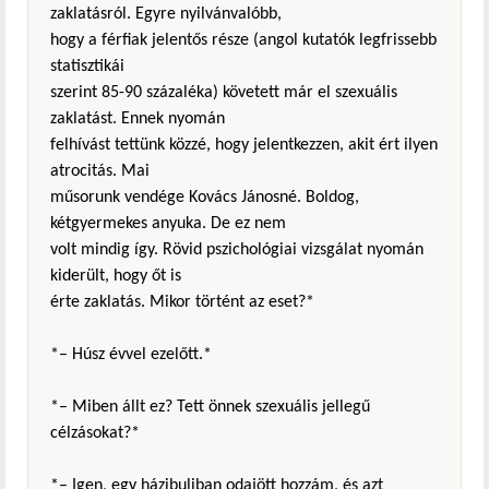
zaklatásról. Egyre nyilvánvalóbb,
hogy a férfiak jelentős része (angol kutatók legfrissebb
statisztikái
szerint 85-90 százaléka) követett már el szexuális
zaklatást. Ennek nyomán
felhívást tettünk közzé, hogy jelentkezzen, akit ért ilyen
atrocitás. Mai
műsorunk vendége Kovács Jánosné. Boldog,
kétgyermekes anyuka. De ez nem
volt mindig így. Rövid pszichológiai vizsgálat nyomán
kiderült, hogy őt is
érte zaklatás. Mikor történt az eset?*
*– Húsz évvel ezelőtt.*
*– Miben állt ez? Tett önnek szexuális jellegű
célzásokat?*
*– Igen, egy házibuliban odajött hozzám, és azt