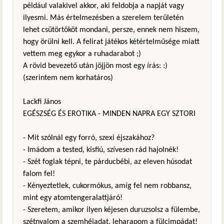
például valakivel akkor, aki feldobja a napját vagy
ilyesmi. Más értelmezésben a szerelem területén
lehet csütörtököt mondani, persze, ennek nem hiszem,
hogy örülni kell. A felirat játékos kétértelműsége miatt
vettem meg egykor a ruhadarabot ;)
A rövid bevezető után jöjjön most egy írás: :)
(szerintem nem korhatáros)
Lackfi János
EGÉSZSÉG ÉS EROTIKA - MINDEN NAPRA EGY SZTORI
- Mit szólnál egy forró, szexi éjszakához?
- Imádom a tested, kisfiú, szívesen rád hajolnék!
- Szét foglak tépni, te párducbébi, az eleven húsodat
falom fel!
- Kényeztetlek, cukormókus, amíg fel nem robbansz,
mint egy atomtengeralattjáró!
- Szeretem, amikor ilyen kéjesen duruzsolsz a fülembe,
szétnyalom a szemhéjadat, leharapom a fülcimpádat!