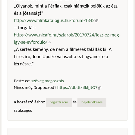
„Olyanok, mint a Férfiak, csak hiányzik belőlük az ész,
és a józanság!"
http://www.filmkatalogus.hu/forum-1342
(külső
-- forgatás:
hivatkozás)
https://www.nlcafe.hu/sztarok/20170724/lesz-ez-meg-
igy-se-evfordulo/
(külső hivatkozás)
„A sértés kemény, de nem a filmesek találták ki. A
híres író, John Updike válaszolta ezt ugyanerre a
kérdésre.”
Paste.ee:
szöveg megosztás
Nincs még Dropboxod?
https://db.tt/8kIjjJQ7
(külső
hivatkozás)
a hozzászóláshoz
és
regisztráció
bejelentkezés
szükséges