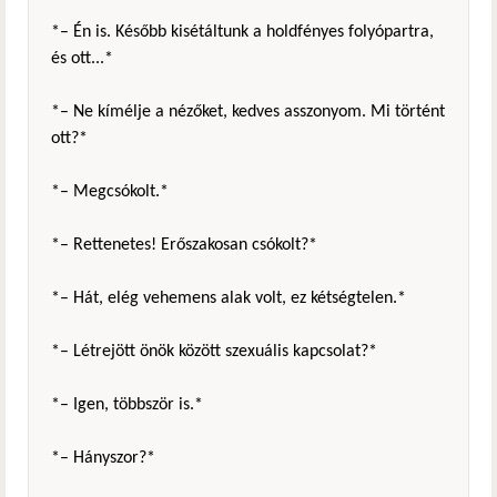
*– Én is. Később kisétáltunk a holdfényes folyópartra,
és ott...*
*– Ne kímélje a nézőket, kedves asszonyom. Mi történt
ott?*
*– Megcsókolt.*
*– Rettenetes! Erőszakosan csókolt?*
*– Hát, elég vehemens alak volt, ez kétségtelen.*
*– Létrejött önök között szexuális kapcsolat?*
*– Igen, többször is.*
*– Hányszor?*