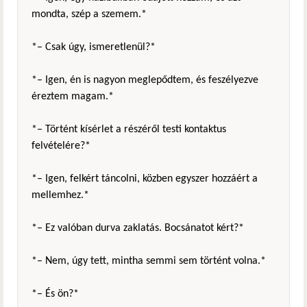
mondta, szép a szemem.*
*– Csak úgy, ismeretlenül?*
*– Igen, én is nagyon meglepődtem, és feszélyezve
éreztem magam.*
*– Történt kísérlet a részéről testi kontaktus
felvételére?*
*– Igen, felkért táncolni, közben egyszer hozzáért a
mellemhez.*
*– Ez valóban durva zaklatás. Bocsánatot kért?*
*– Nem, úgy tett, mintha semmi sem történt volna.*
*– És ön?*