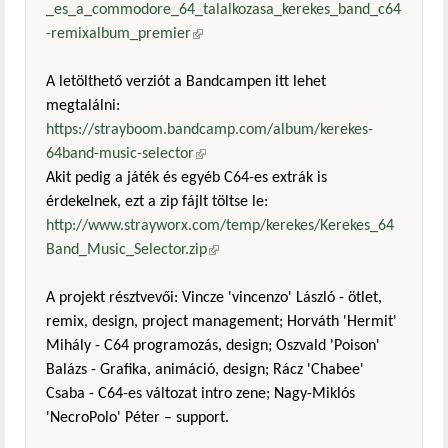
_es_a_commodore_64_talalkozasa_kerekes_band_c64
-remixalbum_premier
(külső hivatkozás)
A letölthető verziót a Bandcampen itt lehet
megtalálni:
https://strayboom.bandcamp.com/album/kerekes-
64band-music-selector
(külső hivatkozás)
Akit pedig a játék és egyéb C64-es extrák is
érdekelnek, ezt a zip fájlt töltse le:
http://www.strayworx.com/temp/kerekes/Kerekes_64
Band_Music_Selector.zip
(külső hivatkozás)
A projekt résztvevői: Vincze 'vincenzo' László - ötlet,
remix, design, project management; Horváth 'Hermit'
Mihály - C64 programozás, design; Oszvald 'Poison'
Balázs - Grafika, animáció, design; Rácz 'Chabee'
Csaba - C64-es változat intro zene; Nagy-Miklós
'NecroPolo' Péter – support.