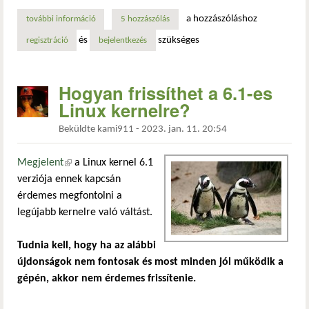
a hozzászóláshoz
további információ
kellemesen lts lesz a 6.1-es linux kernel tartalommal kapcs
5 hozzászólás
és
szükséges
regisztráció
bejelentkezés
Hogyan frissíthet a 6.1-es
Linux kernelre?
Beküldte
kami911
-
2023. jan. 11. 20:54
Megjelent
(külső hivatkozás)
a Linux kernel 6.1
verziója ennek kapcsán
érdemes megfontolni a
legújabb kernelre való váltást.
Tudnia kell, hogy ha az alábbi
újdonságok nem fontosak és most minden jól működik a
gépén, akkor nem érdemes frissítenie.