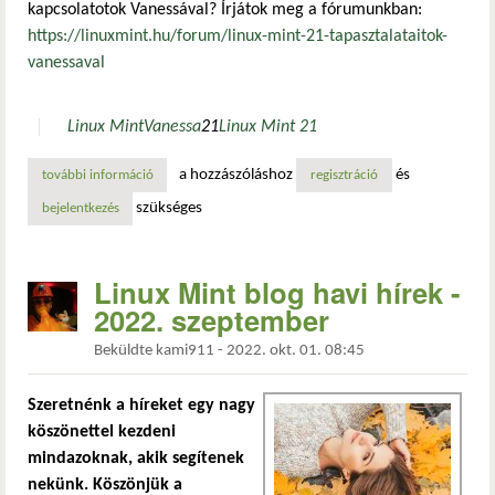
kapcsolatotok Vanessával? Írjátok meg a fórumunkban:
https://linuxmint.hu/forum/linux-mint-21-tapasztalataitok-
vanessaval
Linux Mint
Vanessa
21
Linux Mint 21
a hozzászóláshoz
és
további információ
hogyan vált be vanessa? tartalommal kapcsolatosan
regisztráció
szükséges
bejelentkezés
Linux Mint blog havi hírek -
2022. szeptember
Beküldte
kami911
-
2022. okt. 01. 08:45
Szeretnénk a híreket egy nagy
köszönettel kezdeni
mindazoknak, akik segítenek
nekünk. Köszönjük a