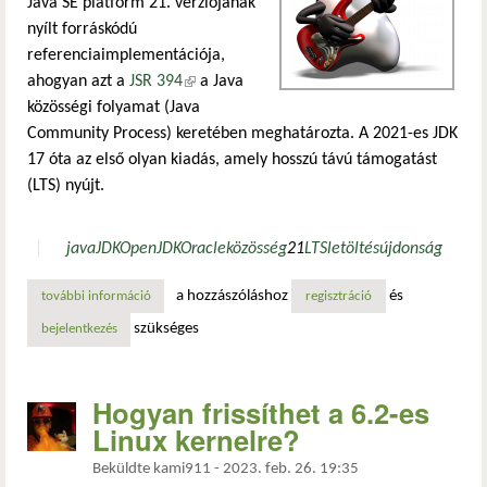
Java SE platform 21. verziójának
nyílt forráskódú
referenciaimplementációja,
ahogyan azt a
JSR 394
(külső hivatkozás)
a Java
közösségi folyamat (Java
Community Process) keretében meghatározta. A 2021-es JDK
17 óta az első olyan kiadás, amely hosszú távú támogatást
(LTS) nyújt.
java
JDK
OpenJDK
Oracle
közösség
21
LTS
letöltés
újdonság
a hozzászóláshoz
és
további információ
megjelent a java 21 tartalommal kapcsolatosan
regisztráció
szükséges
bejelentkezés
Hogyan frissíthet a 6.2-es
Linux kernelre?
Beküldte
kami911
-
2023. feb. 26. 19:35