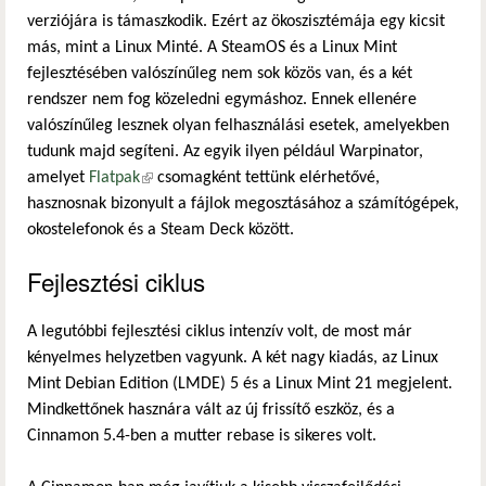
verziójára is támaszkodik. Ezért az ökoszisztémája egy kicsit
más, mint a Linux Minté. A SteamOS és a Linux Mint
fejlesztésében valószínűleg nem sok közös van, és a két
rendszer nem fog közeledni egymáshoz. Ennek ellenére
valószínűleg lesznek olyan felhasználási esetek, amelyekben
tudunk majd segíteni. Az egyik ilyen például Warpinator,
amelyet
Flatpak
(külső hivatkozás)
csomagként tettünk elérhetővé,
hasznosnak bizonyult a fájlok megosztásához a számítógépek,
okostelefonok és a Steam Deck között.
Fejlesztési ciklus
A legutóbbi fejlesztési ciklus intenzív volt, de most már
kényelmes helyzetben vagyunk. A két nagy kiadás, az Linux
Mint Debian Edition (LMDE) 5 és a Linux Mint 21 megjelent.
Mindkettőnek hasznára vált az új frissítő eszköz, és a
Cinnamon 5.4-ben a mutter rebase is sikeres volt.