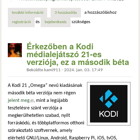
a hozzászóláshoz
további információ
linux mint 21.3 edge: nvidia illesztőprogram telepítése ta
3 hozzászólás
és
szükséges
regisztráció
bejelentkezés
Érkezőben a Kodi
médialejátszó 21-es
verziója, ez a második béta
Beküldte
kami911
-
2024. jan. 03. 17:49
A Kodi 21 „Omega” nevű kiadásának
második béta verziója nem régen
jelent meg
(külső hivatkozás)
, mint a legújabb
tesztelésre szánt verziója a
megkerülhetetlen szabad, nyílt
forráskódú, és többplatformos otthoni
szórakoztató szoftvernek, amely
elérhető GNU/Linux, Android, Raspberry Pi, iOS, tvOS,