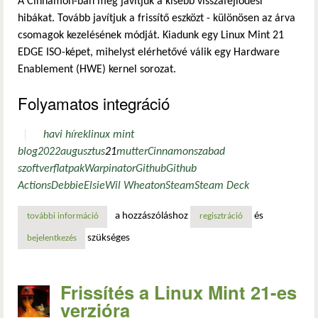
A Cinnamon-ban még javítjuk a kisebb visszafejlődési
hibákat. Tovább javítjuk a frissítő eszközt - különösen az árva
csomagok kezelésének módját. Kiadunk egy Linux Mint 21
EDGE ISO-képet, mihelyst elérhetővé válik egy Hardware
Enablement (HWE) kernel sorozat.
Folyamatos integráció
havi hírek
linux mint
blog
2022
augusztus
21
mutter
Cinnamon
szabad
szoftver
flatpak
Warpinator
Github
Github
Actions
Debbie
Elsie
Wil Wheaton
Steam
Steam Deck
a hozzászóláshoz
és
további információ
linux mint blog havi hírek - 2022. augusztus tartalommal 
regisztráció
szükséges
bejelentkezés
Frissítés a Linux Mint 21-es
verzióra