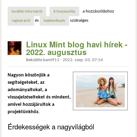
a hozzászóláshoz
további információ
linux mint blog havi hírek - 2022. szeptember tartalommal
6 hozzászólás
és
szükséges
regisztráció
bejelentkezés
Linux Mint blog havi hírek -
2022. augusztus
Beküldte
kami911
-
2022. szep. 03. 07:54
Nagyon köszönjük a
segítségeteket, az
adományaitokat, a
visszajelzéseiteket és mindent,
amivel hozzájárultok a
projektünkhöz.
Érdekességek a nagyvilágból