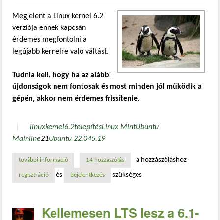
Megjelent a Linux kernel 6.2
verziója ennek kapcsán
érdemes megfontolni a
legújabb kernelre való váltást.
Tudnia kell, hogy ha az alábbi
újdonságok nem fontosak és most minden jól működik a
gépén, akkor nem érdemes frissítenie.
linux
kernel
6.2
telepítés
Linux Mint
Ubuntu
Mainline
21
Ubuntu 22.04
5.19
a hozzászóláshoz
további információ
hogyan frissíthet a 6.2-es linux kernelre? tartalommal kap
14 hozzászólás
és
szükséges
regisztráció
bejelentkezés
Kellemesen LTS lesz a 6.1-