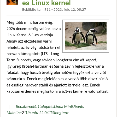
es Linux kernel
Beküldte
kami911
-
2023. feb. 12. 08:27
Még több mint három évig,
2026 decemberéig velünk lesz a
Linux Kernel 6.1-es verziója.
Ahogy azt előzetesen várni
lehetett az év végi utolsó kernel
hosszan támogatott (LTS - Long
Term Support), vagy röviden Longterm címkét kapott,
így Greg Kroah-Hartman és Sasha Levin fejlesztőkre vár a
feladat, hogy hosszú évekig elérhetővé tegyék ezt a verziót
számunkra. Ennek megfelelően ez a verzió több disztribúció
és esetleg hardver stabil és ajánlott kernele lesz. Ennek
kapcsán érdemes megfontolni a 6.1-es kernelre való váltást.
linux
kernel
6.1
telepítés
Linux Mint
Ubuntu
Mainline
21
Ubuntu 22.04
LTS
longterm