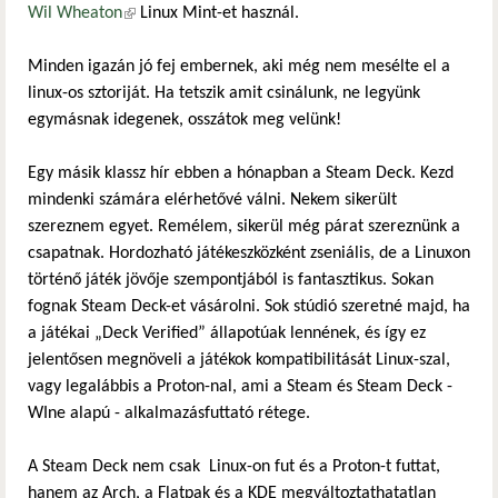
Wil Wheaton
(külső hivatkozás)
Linux Mint-et használ.
Minden igazán jó fej embernek, aki még nem mesélte el a
linux-os sztoriját. Ha tetszik amit csinálunk, ne legyünk
egymásnak idegenek, osszátok meg velünk!
Egy másik klassz hír ebben a hónapban a Steam Deck. Kezd
mindenki számára elérhetővé válni. Nekem sikerült
szereznem egyet. Remélem, sikerül még párat szereznünk a
csapatnak. Hordozható játékeszközként zseniális, de a Linuxon
történő játék jövője szempontjából is fantasztikus. Sokan
fognak Steam Deck-et vásárolni. Sok stúdió szeretné majd, ha
a játékai „Deck Verified” állapotúak lennének, és így ez
jelentősen megnöveli a játékok kompatibilitását Linux-szal,
vagy legalábbis a Proton-nal, ami a Steam és Steam Deck -
WIne alapú - alkalmazásfuttató rétege.
A Steam Deck nem csak Linux-on fut és a Proton-t futtat,
hanem az Arch, a Flatpak és a KDE megváltoztathatatlan