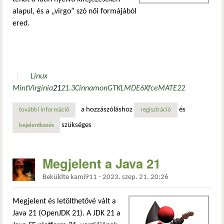
alapul, és a „virgo” szó női formájából
ered.
Linux
Mint
Virginia
21
21.3
Cinnamon
GTK
LMDE6
Xfce
MATE
22
a hozzászóláshoz
és
további információ
legyen a neve virginia! tartalommal kapcsolatosan
regisztráció
szükséges
bejelentkezés
Megjelent a Java 21
Beküldte
kami911
-
2023. szep. 21. 20:26
Megjelent és letölthetővé vált a
Java 21 (OpenJDK 21). A JDK 21 a