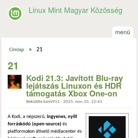
Ugrás a tartalomra
Linux Mint Magyar Közösség
menü
»
21
Címlap
Jelenlegi hely
21
Kodi 21.3: Javított Blu-ray
lejátszás Linuxon és HDR
támogatás Xbox One-on
Beküldte
kami911
-
2025. nov. 01. 22:41
A Kodi, a népszerű,
ingyenes, nyílt
forráskódú (open-source)
és
platformokon átívelő médiacenter és