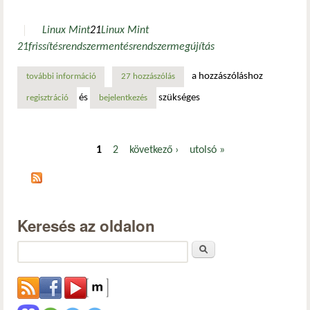
Linux Mint
21
Linux Mint
21
frissítés
rendszermentés
rendszermegújítás
a hozzászóláshoz
további információ
frissítés a linux mint 21-es verzióra tartalommal kapcsolat
27 hozzászólás
és
szükséges
regisztráció
bejelentkezés
1
2
következő ›
utolsó »
Oldalak
Keresés az oldalon
Keresés