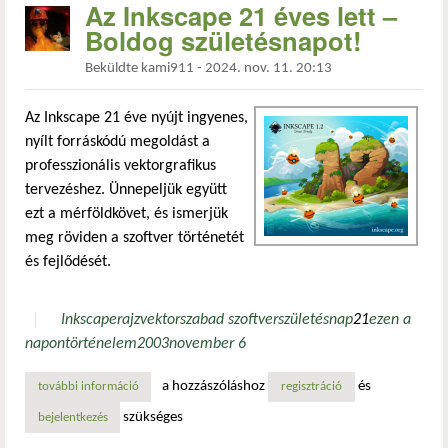
Az Inkscape 21 éves lett –
Boldog születésnapot!
Beküldte
kami911
-
2024. nov. 11. 20:13
Az Inkscape 21 éve nyújt ingyenes,
nyílt forráskódú megoldást a
professzionális vektorgrafikus
tervezéshez. Ünnepeljük együtt
ezt a mérföldkövet, és ismerjük
meg röviden a szoftver történetét
és fejlődését.
Inkscape
rajz
vektor
szabad szoftver
születésnap
21
ezen a
napon
történelem
2003
november 6
a hozzászóláshoz
és
további információ
az inkscape 21 éves lett – boldog születésnapot! tartalom
regisztráció
szükséges
bejelentkezés