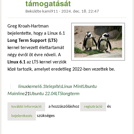
támogatását
Beküldte
kami911
-
2024. dec. 18. 22:47
Greg Kroah-Hartman
bejelentette, hogy a Linux 6.1
Long Term Support (LTS)
kernel tervezett élettartamát
négy évről öt évre növeli. A
Linux 6.1
az LTS kernel verziók
közé tartozik, amelyet eredetileg 2022-ben vezettek be.
linux
kernel
6.1
telepítés
Linux Mint
Ubuntu
Mainline
21
Ubuntu 22.04
LTS
longterm
a hozzászóláshoz
és
további információ
meghosszabbították a linux 6.1 lts kernel támogatását tar
regisztráció
szükséges
bejelentkezés