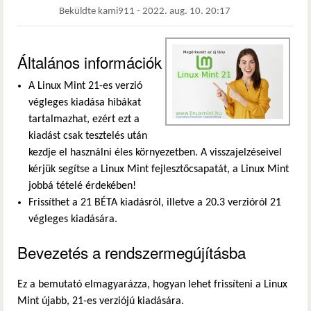
Beküldte
kami911
-
2022. aug. 10. 20:17
Általános információk
A Linux Mint 21-es verzió
végleges kiadása hibákat
tartalmazhat, ezért ezt a
kiadást csak tesztelés után
kezdje el használni éles környezetben. A visszajelzéseivel
kérjük segítse a Linux Mint fejlesztőcsapatát, a Linux Mint
jobbá tételé érdekében!
Frissíthet a 21 BÉTA kiadásról, illetve a 20.3 verzióról 21
végleges kiadására.
Bevezetés a rendszermegújításba
Ez a bemutató elmagyarázza, hogyan lehet frissíteni a Linux
Mint újabb, 21-es verziójú kiadására.