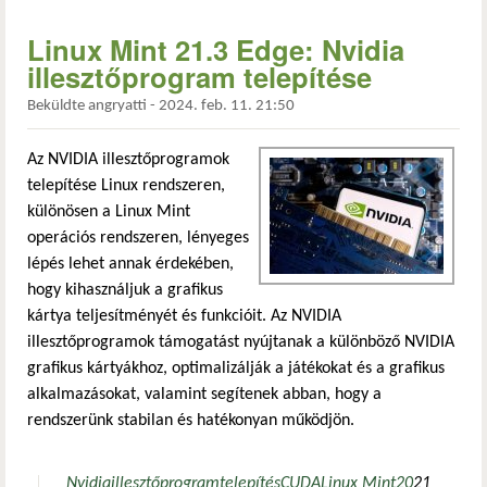
Linux Mint 21.3 Edge: Nvidia
illesztőprogram telepítése
Beküldte
angryatti
-
2024. feb. 11. 21:50
Az NVIDIA illesztőprogramok
telepítése Linux rendszeren,
különösen a Linux Mint
operációs rendszeren, lényeges
lépés lehet annak érdekében,
hogy kihasználjuk a grafikus
kártya teljesítményét és funkcióit. Az NVIDIA
illesztőprogramok támogatást nyújtanak a különböző NVIDIA
grafikus kártyákhoz, optimalizálják a játékokat és a grafikus
alkalmazásokat, valamint segítenek abban, hogy a
rendszerünk stabilan és hatékonyan működjön.
Nvidia
illesztőprogram
telepítés
CUDA
Linux Mint
20
21