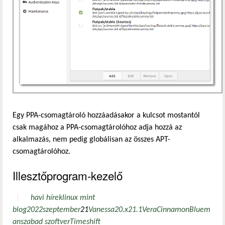
Egy PPA-csomagtároló hozzáadásakor a kulcsot mostantól
csak magához a PPA-csomagtárolóhoz adja hozzá az
alkalmazás, nem pedig globálisan az összes APT-
csomagtárolóhoz.
Illesztőprogram-kezelő
havi hírek
linux mint
blog
2022
szeptember
21
Vanessa
20.x
21.1
Vera
Cinnamon
Bluem
an
szabad szoftver
Timeshift