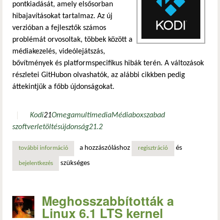
pontkiadását, amely elsősorban
hibajavításokat tartalmaz. Az új
verzióban a fejlesztők számos
problémát orvosoltak, többek között a
médiakezelés, videólejátszás,
bővítmények és platformspecifikus hibák terén. A változások
részletei GitHubon olvashatók, az alábbi cikkben pedig
áttekintjük a főbb újdonságokat.
Kodi
21
Omega
multimedia
Médiabox
szabad
szoftver
letöltés
újdonság
21.2
a hozzászóláshoz
és
további információ
kodi 21.2 „omega” – új kiadás tartalommal kapcsolatosan
regisztráció
szükséges
bejelentkezés
Meghosszabbították a
Linux 6.1 LTS kernel