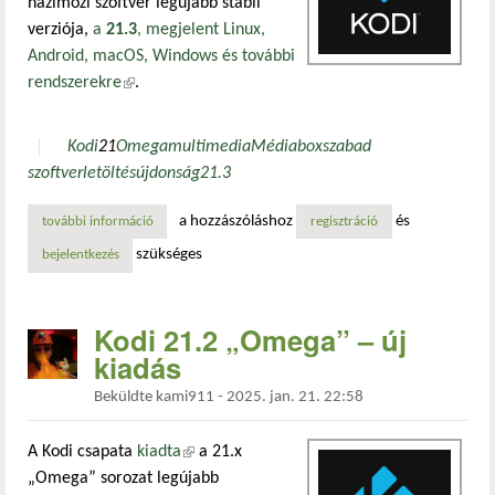
házimozi szoftver legújabb stabil
verziója,
a
21.3
, megjelent Linux,
Android, macOS, Windows és további
rendszerekre
(külső hivatkozás)
.
Kodi
21
Omega
multimedia
Médiabox
szabad
szoftver
letöltés
újdonság
21.3
a hozzászóláshoz
és
további információ
kodi 21.3: javított blu-ray lejátszás linuxon és hdr támog
regisztráció
szükséges
bejelentkezés
Kodi 21.2 „Omega” – új
kiadás
Beküldte
kami911
-
2025. jan. 21. 22:58
A Kodi csapata
kiadta
(külső hivatkozás)
a 21.x
„Omega” sorozat legújabb