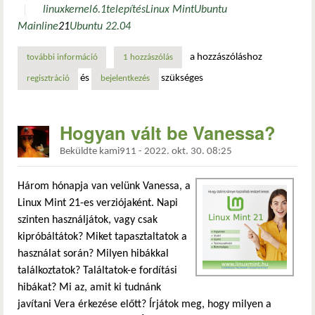
linux
kernel
6.1
telepítés
Linux Mint
Ubuntu
Mainline
21
Ubuntu 22.04
a hozzászóláshoz
további információ
hogyan frissíthet a 6.1-es linux kernelre? tartalommal kap
1 hozzászólás
és
szükséges
regisztráció
bejelentkezés
Hogyan vált be Vanessa?
Beküldte
kami911
-
2022. okt. 30. 08:25
Három hónapja van velünk Vanessa, a
Linux Mint 21-es verziójaként. Napi
szinten használjátok, vagy csak
kipróbáltátok? Miket tapasztaltatok a
használat során? Milyen hibákkal
találkoztatok? Találtatok-e fordítási
hibákat? Mi az, amit ki tudnánk
javítani Vera érkezése előtt? Írjátok meg, hogy milyen a