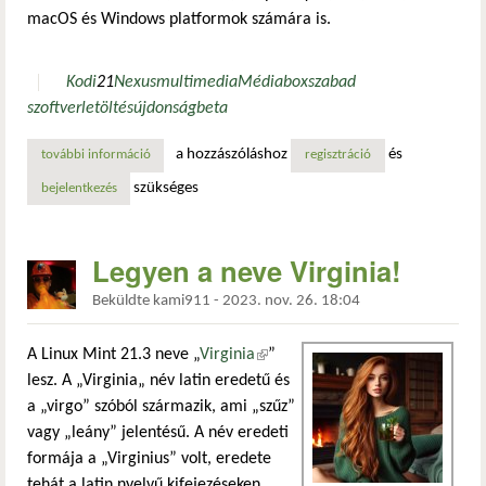
macOS és Windows platformok számára is.
Kodi
21
Nexus
multimedia
Médiabox
szabad
szoftver
letöltés
újdonság
beta
a hozzászóláshoz
és
további információ
érkezőben a kodi médialejátszó 21-es verziója, ez a másod
regisztráció
szükséges
bejelentkezés
Legyen a neve Virginia!
Beküldte
kami911
-
2023. nov. 26. 18:04
A Linux Mint 21.3 neve „
Virginia
(külső hivatkozás)
”
lesz. A „Virginia„ név latin eredetű és
a „virgo” szóból származik, ami „szűz”
vagy „leány” jelentésű. A név eredeti
formája a „Virginius” volt, eredete
tehát a latin nyelvű kifejezéseken