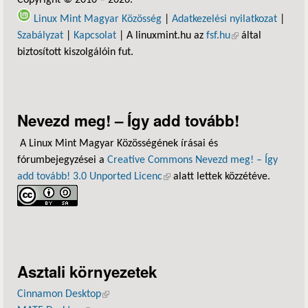
Linux Mint Magyar Közösség
|
Adatkezelési nyilatkozat
|
Szabályzat
|
Kapcsolat
| A linuxmint.hu az
fsf.hu
(külső hivatkozás)
által
biztosított kiszolgálóin fut.
Nevezd meg! – Így add tovább!
A Linux Mint Magyar Közösségének írásai és
fórumbejegyzései a
Creative Commons Nevezd meg! – Így
add tovább! 3.0 Unported Licenc
(külső hivatkozás)
alatt lettek közzétéve.
Asztali környezetek
Cinnamon Desktop
(külső hivatkozás)