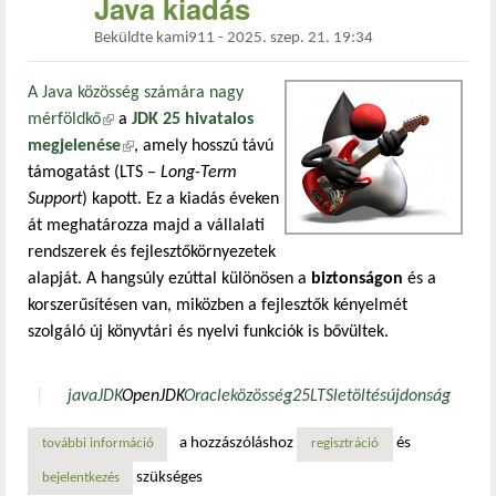
Java kiadás
Beküldte
kami911
-
2025. szep. 21. 19:34
A Java közösség számára nagy
mérföldkő
(külső hivatkozás)
a
JDK 25 hivatalos
megjelenése
(külső hivatkozás)
, amely hosszú távú
támogatást (LTS –
Long-Term
Support
) kapott. Ez a kiadás éveken
át meghatározza majd a vállalati
rendszerek és fejlesztőkörnyezetek
alapját. A hangsúly ezúttal különösen a
biztonságon
és a
korszerűsítésen van, miközben a fejlesztők kényelmét
szolgáló új könyvtári és nyelvi funkciók is bővültek.
java
JDK
OpenJDK
Oracle
közösség
25
LTS
letöltés
újdonság
a hozzászóláshoz
és
további információ
megjelent a jdk 25 lts – biztonságra és modernizációra fók
regisztráció
szükséges
bejelentkezés