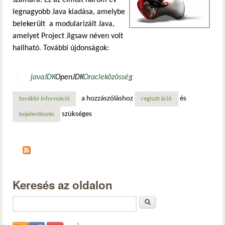
legnagyobb Java kiadása, amelybe
belekerült a modularizált Java,
amelyet Project Jigsaw néven volt
hallható. További újdonságok:
java
JDK
OpenJDK
Oracle
közösség
a hozzászóláshoz
és
további információ
megjelent a java 9 tartalommal kapcsolatosan
regisztráció
szükséges
bejelentkezés
Keresés az oldalon
Keresés