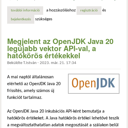
a hozzászóláshoz
és
további információ
megjelent a java 21 tartalommal kapcsolatosan
regisztráció
szükséges
bejelentkezés
Megjelent az OpenJDK Java 20
legújabb vektor API-val, a
hatókörös értékekkel
Beküldte
T.István
-
2023. már. 21. 17:34
A mai naptól általánosan
elérhető az OpenJDK Java 20
frissítés, amely számos új
funkciót tartalmaz.
Az OpenJDK Java 20 inkubációs API-ként bemutatja a
hatókörös értékeket. A Java hatókörös értékei lehetővé teszik
a megváltoztathatatlan adatok megosztását a szálakon belül