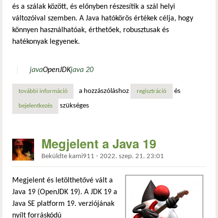
és a szálak között, és előnyben részesítik a szál helyi
változóival szemben. A Java hatókörös értékek célja, hogy
könnyen használhatóak, érthetőek, robusztusak és
hatékonyak legyenek.
java
OpenJDK
java 20
a hozzászóláshoz
és
további információ
megjelent az openjdk java 20 legújabb vektor api-val, a h
regisztráció
szükséges
bejelentkezés
Megjelent a Java 19
Beküldte
kami911
-
2022. szep. 21. 23:01
Megjelent és letölthetővé vált a
Java 19 (OpenJDK 19). A JDK 19 a
Java SE platform 19. verziójának
nyílt forráskódú