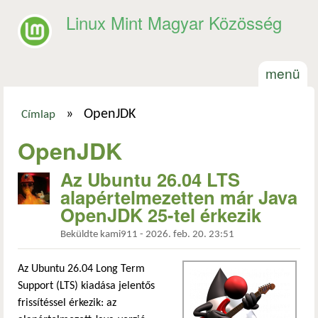
Ugrás a tartalomra
Linux Mint Magyar Közösség
menü
»
OpenJDK
Címlap
Jelenlegi hely
OpenJDK
Az Ubuntu 26.04 LTS
alapértelmezetten már Java
OpenJDK 25-tel érkezik
Beküldte
kami911
-
2026. feb. 20. 23:51
Az Ubuntu 26.04 Long Term
Support (LTS) kiadása jelentős
frissítéssel érkezik: az