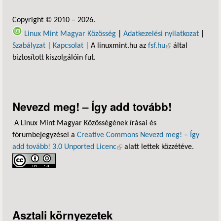
Copyright © 2010 – 2026.
Linux Mint Magyar Közösség
|
Adatkezelési nyilatkozat
|
Szabályzat
|
Kapcsolat
| A linuxmint.hu az
fsf.hu
(külső hivatkozás)
által
biztosított kiszolgálóin fut.
Nevezd meg! – Így add tovább!
A Linux Mint Magyar Közösségének írásai és
fórumbejegyzései a
Creative Commons Nevezd meg! – Így
add tovább! 3.0 Unported Licenc
(külső hivatkozás)
alatt lettek közzétéve.
Asztali környezetek