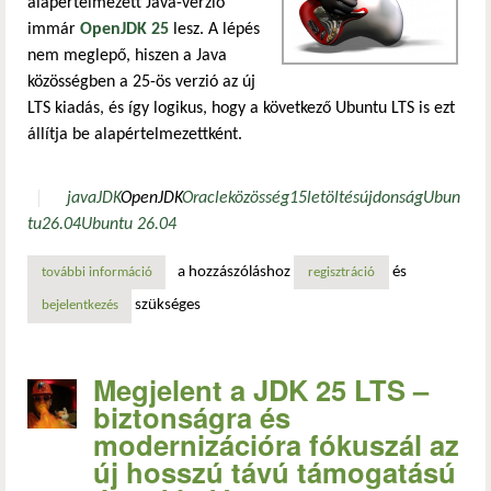
alapértelmezett Java-verzió
immár
OpenJDK 25
lesz. A lépés
nem meglepő, hiszen a Java
közösségben a 25-ös verzió az új
LTS kiadás, és így logikus, hogy a következő Ubuntu LTS is ezt
állítja be alapértelmezettként.
java
JDK
OpenJDK
Oracle
közösség
15
letöltés
újdonság
Ubun
tu
26.04
Ubuntu 26.04
a hozzászóláshoz
és
további információ
az ubuntu 26.04 lts alapértelmezetten már java openjdk 25
regisztráció
szükséges
bejelentkezés
Megjelent a JDK 25 LTS –
biztonságra és
modernizációra fókuszál az
új hosszú távú támogatású