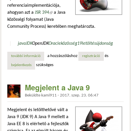
referenciaimplementációja,
ahogyan azt a
JSR 394
(külső hivatkozás)
a Java
közösségi folyamat (Java
Community Process) keretében meghatározta.
java
JDK
OpenJDK
Oracle
közösség
19
letöltés
újdonság
a hozzászóláshoz
és
további információ
megjelent a java 19 tartalommal kapcsolatosan
regisztráció
szükséges
bejelentkezés
Megjelent a Java 9
Beküldte
kami911
-
2017. szep. 23. 06:47
Megjelent és letölthetővé vált a
Java 9 (JDK 9) A Java 9 mellett a
Java EE 8 is elérhető a fejlesztők
számára. Ez az elmúlt három év