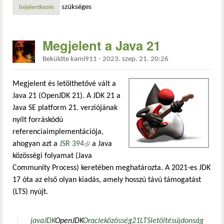
szükséges
bejelentkezés
Megjelent a Java 21
Beküldte
kami911
-
2023. szep. 21. 20:26
Megjelent és letölthetővé vált a
Java 21 (OpenJDK 21). A JDK 21 a
Java SE platform 21. verziójának
nyílt forráskódú
referenciaimplementációja,
ahogyan azt a
JSR 394
(külső hivatkozás)
a Java
közösségi folyamat (Java
Community Process) keretében meghatározta. A 2021-es JDK
17 óta az első olyan kiadás, amely hosszú távú támogatást
(LTS) nyújt.
java
JDK
OpenJDK
Oracle
közösség
21
LTS
letöltés
újdonság