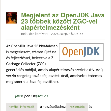
Megjelent az OpenJDK Java
23 többek között ZGC-vel
alapértelmezésként
Beküldte
kami911
-
2024. szep. 18. 05:55
Az OpenJDK Java 23 hivatalosan
is megérkezett, számos újítással
és fejlesztéssel, beleértve a Z
Garbage Collector (ZGC)
generációs módját, amely alapértelmezés szerint aktív. Az új
verzió rengeteg továbbfejlesztést kínál, amelyeket érdemes
megismerni a Java fejlesztőknek.
java
OpenJDK
java 23
a hozzászóláshoz
és
további információ
megjelent az openjdk java 23 többek között zgc-vel alapé
regisztráció