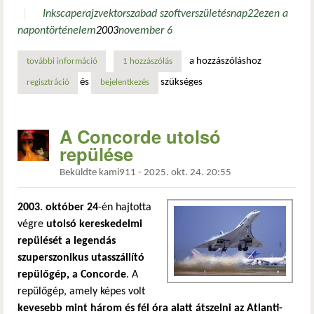
Inkscape
rajz
vektor
szabad szoftver
születésnap
22
ezen a
napon
történelem
2003
november 6
a hozzászóláshoz
további információ
az inkscape 22 éves lett – boldog születésnapot! tartalom
1 hozzászólás
és
szükséges
regisztráció
bejelentkezés
A Concorde utolsó
repülése
Beküldte
kami911
-
2025. okt. 24. 20:55
2003. október 24
-én hajtotta
végre
utolsó kereskedelmi
repülését a legendás
szuperszonikus utasszállító
repülőgép, a Concorde
. A
repülőgép, amely képes volt
kevesebb mint három és fél óra alatt átszelni az Atlanti-