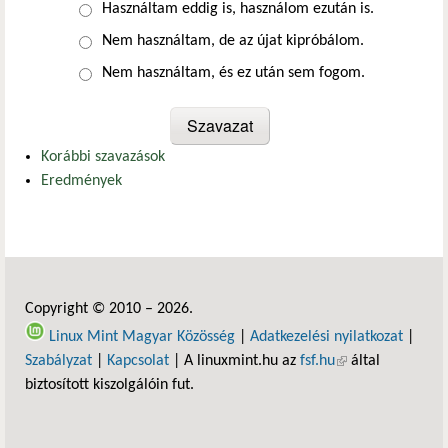
Választások
Használtam eddig is, használom ezután is.
Nem használtam, de az újat kipróbálom.
Nem használtam, és ez után sem fogom.
Korábbi szavazások
Eredmények
Copyright © 2010 – 2026.
Linux Mint Magyar Közösség
|
Adatkezelési nyilatkozat
|
Szabályzat
|
Kapcsolat
| A linuxmint.hu az
fsf.hu
(külső hivatkozás)
által
biztosított kiszolgálóin fut.