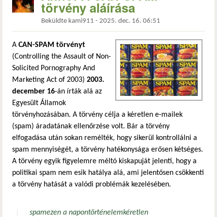
törvény aláírása
Beküldte
kami911
-
2025. dec. 16. 06:51
A
CAN-SPAM törvényt
(Controlling the Assault of Non-
Solicited Pornography And
Marketing Act of 2003)
2003.
december 16
-án írták alá az
Egyesült Államok
törvényhozásában. A törvény célja a kéretlen e-mailek
(spam) áradatának ellenőrzése volt. Bár a törvény
elfogadása után sokan remélték, hogy sikerül kontrollálni a
spam mennyiségét, a törvény hatékonysága erősen kétséges.
A törvény egyik figyelemre méltó kiskapuját jelenti, hogy a
politikai spam nem esik hatálya alá, ami jelentősen csökkenti
a törvény hatását a valódi problémák kezelésében.
spam
ezen a napon
történelem
kéretlen