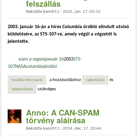
felszállás
Beküldte
kami911
-
2025. jan. 17. 05:52
2003. január 16-án a híres Columbia űrsikló elindult utolsó
küldetésére, az STS-107-re, amely végül a végzetét is
jelentette.
ezen a napon
január 16
2003
STS-
107
NASA
columbia
űrsikló
a hozzászóláshoz
és
további információ
a columbia űrsikló utolsó küldetése: a végső felszállás ta
regisztráció
szükséges
bejelentkezés
Anno: A CAN-SPAM
törvény aláírása
Beküldte
kami911
-
2024. dec. 17. 20:44