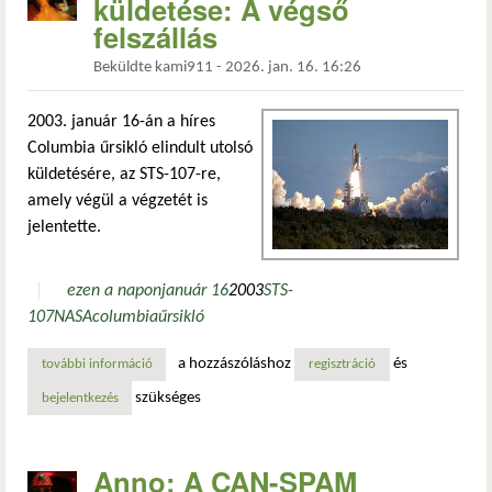
küldetése: A végső
felszállás
Beküldte
kami911
-
2026. jan. 16. 16:26
2003. január 16-án a híres
Columbia űrsikló elindult utolsó
küldetésére, az STS-107-re,
amely végül a végzetét is
jelentette.
ezen a napon
január 16
2003
STS-
107
NASA
columbia
űrsikló
a hozzászóláshoz
és
további információ
a columbia űrsikló utolsó küldetése: a végső felszállás ta
regisztráció
szükséges
bejelentkezés
Anno: A CAN-SPAM