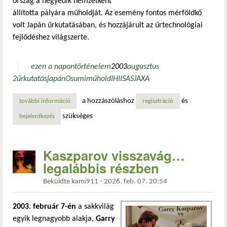
ország a negyedik nemzetként
állította pályára műholdját. Az esemény fontos mérföldkő
volt Japán űrkutatásában, és hozzájárult az űrtechnológiai
fejlődéshez világszerte.
ezen a napon
történelem
2003
augusztus
2
űrkutatás
japán
Osumi
műhold
IHI
ISAS
JAXA
a hozzászóláshoz
és
további információ
japán első műholdjának megsemmisülése tartalommal kap
regisztráció
szükséges
bejelentkezés
Kaszparov visszavág…
legalábbis részben
Beküldte
kami911
-
2026. feb. 07. 20:54
2003. február 7-én
a sakkvilág
egyik legnagyobb alakja,
Garry