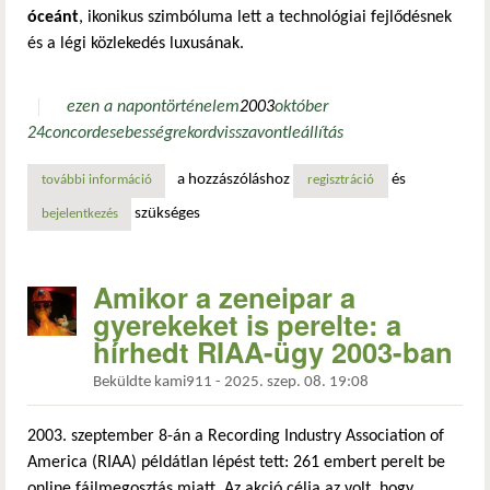
óceánt
, ikonikus szimbóluma lett a technológiai fejlődésnek
és a légi közlekedés luxusának.
ezen a napon
történelem
2003
október
24
concorde
sebesség
rekord
visszavont
leállítás
a hozzászóláshoz
és
további információ
a concorde utolsó repülése tartalommal kapcsolatosan
regisztráció
szükséges
bejelentkezés
Amikor a zeneipar a
gyerekeket is perelte: a
hírhedt RIAA-ügy 2003-ban
Beküldte
kami911
-
2025. szep. 08. 19:08
2003. szeptember 8-án a Recording Industry Association of
America (RIAA) példátlan lépést tett: 261 embert perelt be
online fájlmegosztás miatt. Az akció célja az volt, hogy