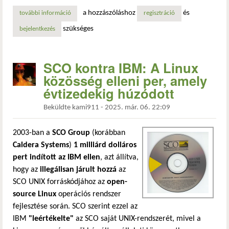
a hozzászóláshoz
és
további információ
a windows-történelem egyik legsúlyosabb járványa – a bla
regisztráció
szükséges
bejelentkezés
SCO kontra IBM: A Linux
közösség elleni per, amely
évtizedekig húzódott
Beküldte
kami911
-
2025. már. 06. 22:09
2003-ban a
SCO Group
(korábban
Caldera Systems
)
1 milliárd dolláros
pert indított az IBM ellen
, azt állítva,
hogy az
illegálisan járult hozzá
az
SCO UNIX forráskódjához az
open-
source Linux
operációs rendszer
fejlesztése során. SCO szerint ezzel az
IBM
"leértékelte"
az SCO saját UNIX-rendszerét, mivel a