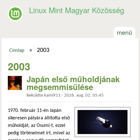
Ugrás a tartalomra
Linux Mint Magyar Közösség
menü
»
2003
Címlap
Jelenlegi hely
2003
Japán első műholdjának
megsemmisülése
Beküldte
kami911
-
2026. aug. 02. 05:45
1970. február 11-én Japán
sikeresen pályára állította első
műholdját, az Osumi-t, ezzel
pedig történelmet írt, mivel az