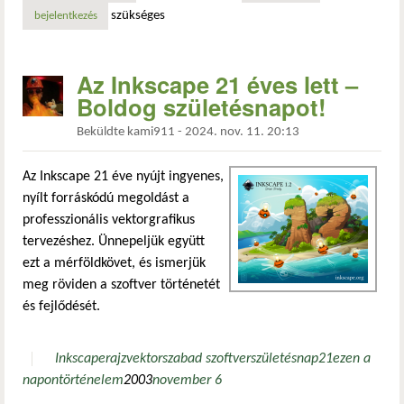
szükséges
bejelentkezés
Az Inkscape 21 éves lett –
Boldog születésnapot!
Beküldte
kami911
-
2024. nov. 11. 20:13
Az Inkscape 21 éve nyújt ingyenes,
nyílt forráskódú megoldást a
professzionális vektorgrafikus
tervezéshez. Ünnepeljük együtt
ezt a mérföldkövet, és ismerjük
meg röviden a szoftver történetét
és fejlődését.
Inkscape
rajz
vektor
szabad szoftver
születésnap
21
ezen a
napon
történelem
2003
november 6