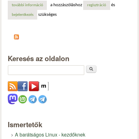
a hozzászóláshoz
és
további információ
az inkscape 21 éves lett – boldog születésnapot! tartalom
regisztráció
szükséges
bejelentkezés
Keresés az oldalon
Keresés
Ismertetők
A barátságos Linux - kezdőknek