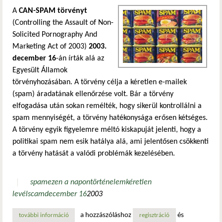
A
CAN-SPAM törvényt
(Controlling the Assault of Non-
Solicited Pornography And
Marketing Act of 2003)
2003.
december 16
-án írták alá az
Egyesült Államok
törvényhozásában. A törvény célja a kéretlen e-mailek
(spam) áradatának ellenőrzése volt. Bár a törvény
elfogadása után sokan remélték, hogy sikerül kontrollálni a
spam mennyiségét, a törvény hatékonysága erősen kétséges.
A törvény egyik figyelemre méltó kiskapuját jelenti, hogy a
politikai spam nem esik hatálya alá, ami jelentősen csökkenti
a törvény hatását a valódi problémák kezelésében.
spam
ezen a napon
történelem
kéretlen
levél
scam
december 16
2003
a hozzászóláshoz
és
további információ
anno: a can-spam törvény aláírása tartalommal kapcsolato
regisztráció