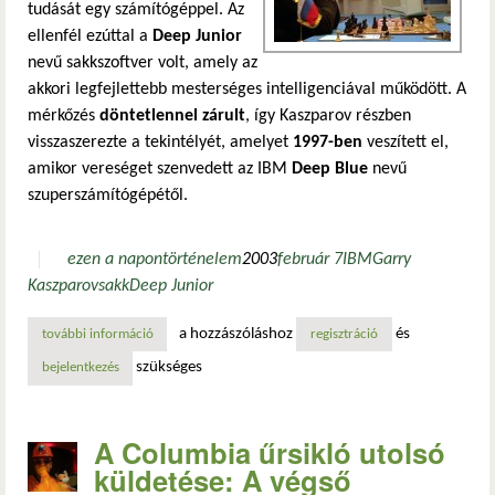
tudását egy számítógéppel. Az
ellenfél ezúttal a
Deep Junior
nevű sakkszoftver volt, amely az
akkori legfejlettebb mesterséges intelligenciával működött. A
mérkőzés
döntetlennel zárult
, így Kaszparov részben
visszaszerezte a tekintélyét, amelyet
1997-ben
veszített el,
amikor vereséget szenvedett az IBM
Deep Blue
nevű
szuperszámítógépétől.
ezen a napon
történelem
2003
február 7
IBM
Garry
Kaszparov
sakk
Deep Junior
a hozzászóláshoz
és
további információ
kaszparov visszavág… legalábbis részben tartalommal kapc
regisztráció
szükséges
bejelentkezés
A Columbia űrsikló utolsó
küldetése: A végső