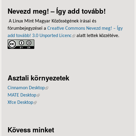
Nevezd meg! – Így add tovább!
A Linux Mint Magyar Közösségének írásai és
fórumbejegyzései a
Creative Commons Nevezd meg! – Így
add tovább! 3.0 Unported Licenc
(külső hivatkozás)
alatt lettek közzétéve.
Asztali környezetek
Cinnamon Desktop
(külső hivatkozás)
MATE Desktop
(külső hivatkozás)
Xfce Desktop
(külső hivatkozás)
Kövess minket