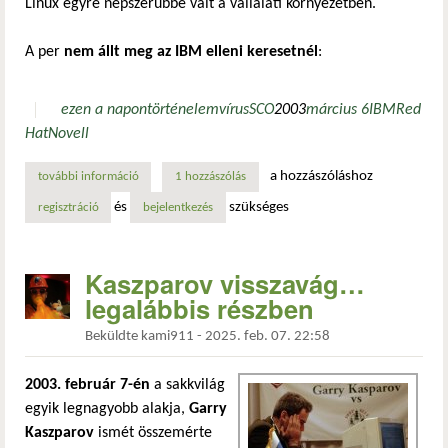
Linux egyre népszerűbbé vált a vállalati környezetben.
A per
nem állt meg az IBM elleni keresetnél
:
ezen a napon
történelem
vírus
SCO
2003
március 6
IBM
Red
Hat
Novell
a hozzászóláshoz
további információ
sco kontra ibm: a linux közösség elleni per, amely évtized
1 hozzászólás
és
szükséges
regisztráció
bejelentkezés
Kaszparov visszavág…
legalábbis részben
Beküldte
kami911
-
2025. feb. 07. 22:58
2003. február 7-én
a sakkvilág
egyik legnagyobb alakja,
Garry
Kaszparov
ismét összemérte