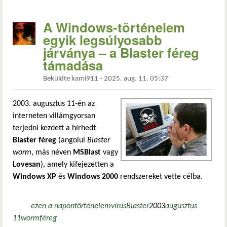
A Windows-történelem
egyik legsúlyosabb
járványa – a Blaster féreg
támadása
Beküldte
kami911
-
2025. aug. 11. 05:37
2003. augusztus 11-én az
interneten villámgyorsan
terjedni kezdett a hírhedt
Blaster féreg
(angolul
Blaster
worm
, más néven
MSBlast
vagy
Lovesan
), amely kifejezetten a
Windows XP
és
Windows 2000
rendszereket vette célba.
ezen a napon
történelem
vírus
Blaster
2003
augusztus
11
worm
féreg