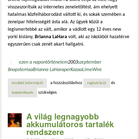
visszaszorítsák az internetes zeneletöltést, ám ehelyett
hatalmas közfelháborodást váltott ki, és sokak szemében a
zeneipar hitelességét ásta alá. Az ügyek közül a
legismertebbé az vált, amikor a vádlott egy 12 éves new
yorki kislány,
Brianna LaHara
volt, aki az iskolából hazatérve
egyszerűen csak zenét akart hallgatni.
ezen a napon
történelem
2003
szeptember
8
napster
riaa
Brianna LaHara
per
Kazaa
LimeWire
a hozzászóláshoz
és
további információ
amikor a zeneipar a gyerekeket is perelte: a hírhedt riaa
regisztráció
szükséges
bejelentkezés
A világ legnagyobb
akkumulátoros tartalék
rendszere