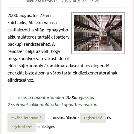
Beküldte
kami911
-
2025. aug. 27. 17:20
2003. augusztus 27-én
Fairbanks, Alaszka városa
csatlakozott a világ legnagyobb
akkumulátoros tartalék (battery
backup) rendszeréhez. A
rendszer célja az volt, hogy
megakadályozza a várost időről
időre sújtó komoly áramkimaradásokat, és elegendő
energiát biztosítson a város tartalék dízelgenerátorainak
elindításához.
ezen a napon
történelem
2003
augusztus
27
Fairbanks
akkumulátor
backup
battery backup
a hozzászóláshoz
és
további információ
a világ legnagyobb akkumulátoros tartalék rendszere tart
regisztráció
szükséges
bejelentkezés