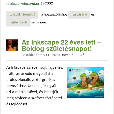
levél
scam
december 16
2003
a hozzászóláshoz
és
további információ
anno: a can-spam törvény aláírása tartalommal kapcsolato
regisztráció
szükséges
bejelentkezés
Az Inkscape 22 éves lett –
Boldog születésnapot!
Beküldte
kami911
-
2025. nov. 06. 22:48
Az Inkscape 22 éve nyújt ingyenes,
nyílt forráskódú megoldást a
professzionális vektorgrafikus
tervezéshez. Ünnepeljük együtt
ezt a mérföldkövet, és ismerjük
meg röviden a szoftver történetét
és fejlődését.