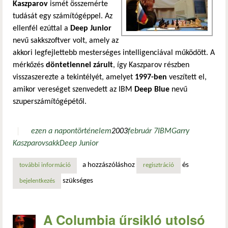
Kaszparov
ismét összemérte
tudását egy számítógéppel. Az
ellenfél ezúttal a
Deep Junior
nevű sakkszoftver volt, amely az
akkori legfejlettebb mesterséges intelligenciával működött. A
mérkőzés
döntetlennel zárult
, így Kaszparov részben
visszaszerezte a tekintélyét, amelyet
1997-ben
veszített el,
amikor vereséget szenvedett az IBM
Deep Blue
nevű
szuperszámítógépétől.
ezen a napon
történelem
2003
február 7
IBM
Garry
Kaszparov
sakk
Deep Junior
a hozzászóláshoz
és
további információ
kaszparov visszavág… legalábbis részben tartalommal kapc
regisztráció
szükséges
bejelentkezés
A Columbia űrsikló utolsó