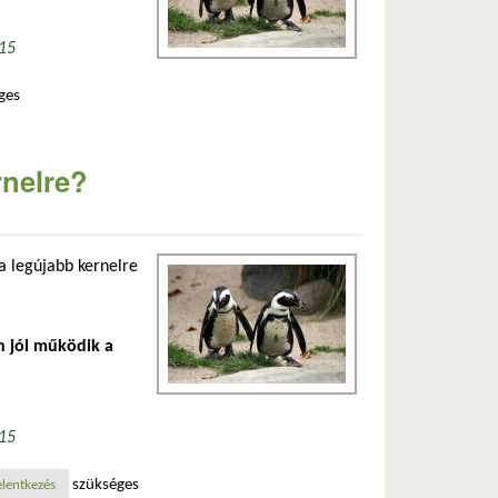
.15
ges
rnelre?
a legújabb kernelre
n jól működik a
.15
szükséges
elentkezés