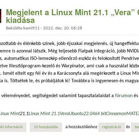
Megjelent a Linux Mint 21.1 „Ver
kiadása
Beküldte
kami911
-
2022. dec. 20. 06:28
zottabb és élénkebb színek, jobb éjszakai megjelenés, új hangeffektu
emre is azonnal látszik. Még teljesebb Flatpak integráció, jobb NVID
s, automatikus ISO-lemezkép ellenőrző eszköz és felokosított Pendriv
lletve Illesztőprogram-kezelő és Warpinator, ami csak a használat közb
 Ismét eltelt egy fél év és a Karácsonyfa alá megérkezett a Linux Mi
ja is. Töltsétek le, és próbáljátok ki! Továbbra is ingyenesen és magya
 véleményedet, segítségedet valamint tapasztalataidat a
fórumon
és
Linux Mint
21.1
Linux Mint 21.1
Vera
Ubuntu
22.04
64 bit
Cinnamon
MATE
a hozzászóláshoz
és
bi információ
megjelent a linux mint 21.1 „vera” cinnamon, mate és xfce kiadása tar
10 hozzászólás
regisztráció
be