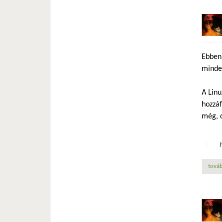
Ebben 
minden
A Lin
hozzáf
még, d
továb