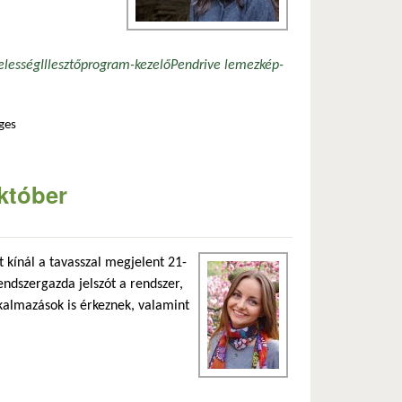
elesség
Illesztőprogram-kezelő
Pendrive lemezkép-
ges
október
 kínál a tavasszal megjelent 21-
endszergazda jelszót a rendszer,
kalmazások is érkeznek, valamint