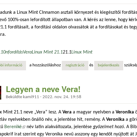
ladunk a Linux Mint CInnamon asztali környezet és kiegészítői fordít
evő 100%-osan lefordított állapotban van. A kérés az lenne, hogy kérl
1.1 fordításait, a fordítási oldalon olvassátok át a fordításokat és teg
sra.
L10n
fordítás
Vera
Linux Mint 21.1
21.1
Linux Mint
a hozzászóláshoz
és
szüksé
bi információ
fordítás - nincsen messze a 100% tartalommal kapcsolatosan
regisztráció
bejelentkezés
Legyen a neve Vera!
Beküldte
kami911
-
2022. nov. 24. 19:58
x Mint 21.1 neve „Vera” lesz. A
Vera
a magyar nyelvben a
Veronika
ö
zláv nyelvekben önálló név, a jelentése hit, remény. A
Veronika
a gör
tű
Bereniké
(külső hivatkozás)
név latin alakváltozata, jelentése
győzelmet hozó
. A Bi
apokrif irat szerint egy Veronika nevű asszony egy kendőt nyújtott át 