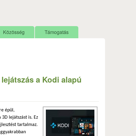
Közösség
Támogatás
lejátszás a Kodi alapú
re épül,
3D lejátszást is. Ez
jlesztést tartalmaz.
leggyakrabban