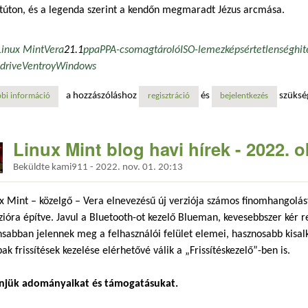
túton, és a legenda szerint a kendőn megmaradt Jézus arcmása.
Linux Mint
Vera
21.1
ppa
PPA-csomagtároló
ISO-lemezkép
sértetlenség
hit
drive
Ventroy
Windows
a hozzászóláshoz
és
szüksé
bi információ
legyen a neve vera! tartalommal kapcsolatosan
regisztráció
bejelentkezés
Linux Mint blog havi hírek - 2022. 
Beküldte
kami911
-
2022. nov. 01. 20:13
x Mint – közelgő – Vera elnevezésű új verziója számos finomhangolást
zióra építve. Javul a Bluetooth-ot kezelő Blueman, kevesebbszer kér r
sabban jelennek meg a felhasználói felület elemei, hasznosabb kisal
pak frissítések kezelése elérhetővé válik a „Frissítéskezelő”-ben is.
njük adományaikat és támogatásukat.