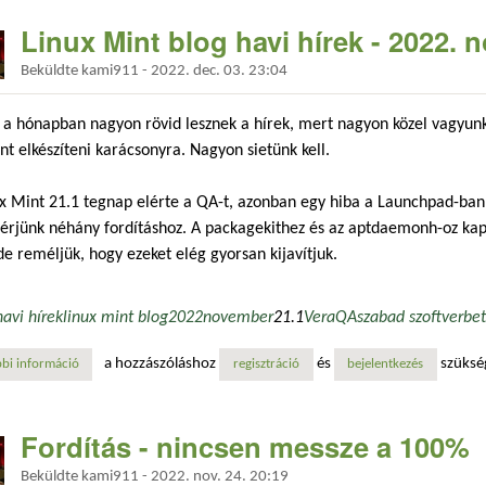
Linux Mint blog havi hírek - 2022.
Beküldte
kami911
-
2022. dec. 03. 23:04
a hónapban nagyon rövid lesznek a hírek, mert nagyon közel vagyunk
t elkészíteni karácsonyra. Nagyon sietünk kell.
ux Mint 21.1 tegnap elérte a QA-t, azonban egy hiba a Launchpad-ba
érjünk néhány fordításhoz. A packagekithez és az aptdaemonh-oz kap
e reméljük, hogy ezeket elég gyorsan kijavítjuk.
havi hírek
linux mint blog
2022
november
21.1
Vera
QA
szabad szoftver
be
a hozzászóláshoz
és
szüksé
bi információ
linux mint blog havi hírek - 2022. november tartalommal kapcsolatosa
regisztráció
bejelentkezés
Fordítás - nincsen messze a 100%
Beküldte
kami911
-
2022. nov. 24. 20:19