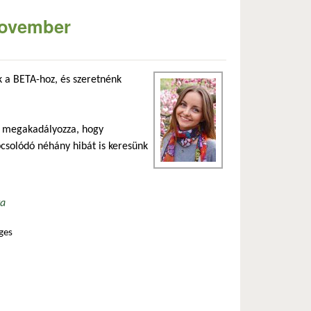
 november
 a BETA-hoz, és szeretnénk
n megakadályozza, hogy
csolódó néhány hibát is keresünk
ta
ges
n