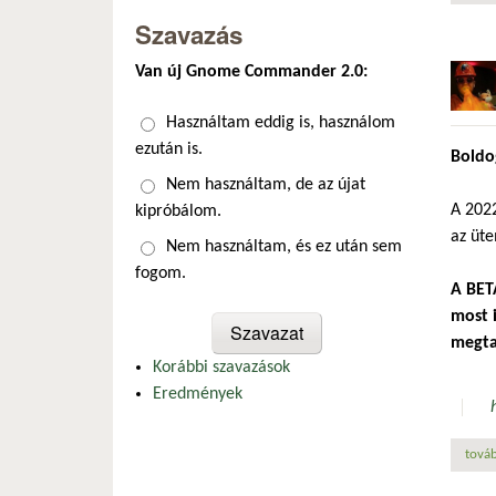
Szavazás
Van új Gnome Commander 2.0:
Választások
Használtam eddig is, használom
ezután is.
Boldo
Nem használtam, de az újat
A 2022
kipróbálom.
az üte
Nem használtam, és ez után sem
fogom.
A BET
most 
megta
Korábbi szavazások
Eredmények
továb