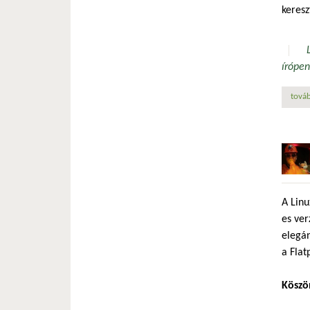
keresz
író
pen
továb
A Linu
es ver
elegán
a Flat
Köszö