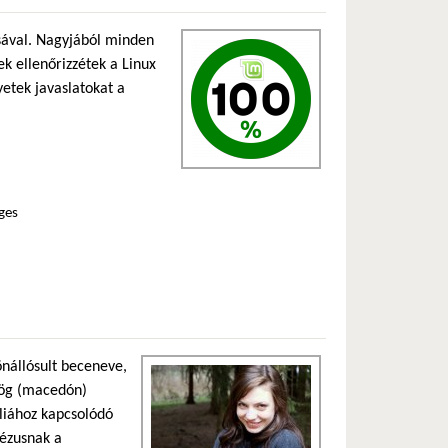
ásával. Nagyjából minden
ek ellenőrizzétek a Linux
yetek javaslatokat a
ges
nállósult beceneve,
ög (macedón)
bliához kapcsolódó
Jézusnak a