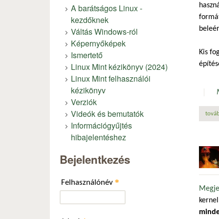
haszná
A barátságos Linux -
formát
kezdőknek
beleé
Váltás Windows-ról
Képernyőképek
Kis fo
Ismertető
építés
Linux Mint kézikönyv (2024)
Linux Mint felhasználói
kézikönyv
Verziók
Videók és bemutatók
továb
Információgyűjtés
hibajelentéshez
Bejelentkezés
*
Felhasználónév
Megjel
kernel
minde