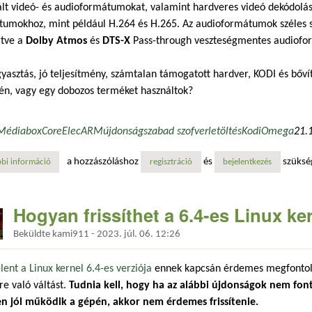
lt videó- és audioformátumokat, valamint hardveres videó dekódolá
umokhoz, mint például H.264 és H.265. Az audioformátumok széles sk
rtve a
Dolby Atmos
és
DTS-X
Pass-through veszteségmentes audiof
gyasztás, jó teljesítmény, számtalan támogatott hardver, KODI és bő
én, vagy egy dobozos terméket használtok?
Médiabox
CoreElec
ARM
újdonság
szabad szofver
letöltés
Kodi
Omega
21.
a hozzászóláshoz
és
szüksé
bi információ
fejlettebb hardvertámogatás és 3d lejátszás a kodi alapú rendszerben 
regisztráció
bejelentkezés
Hogyan frissíthet a 6.4-es Linux ke
Beküldte
kami911
-
2023. júl. 06. 12:26
ent a Linux kernel 6.4-es verziója
ennek kapcsán érdemes megfontoln
re való váltást.
Tudnia kell, hogy ha az alábbi újdonságok nem fon
n jól működik a gépén, akkor nem érdemes frissítenie.