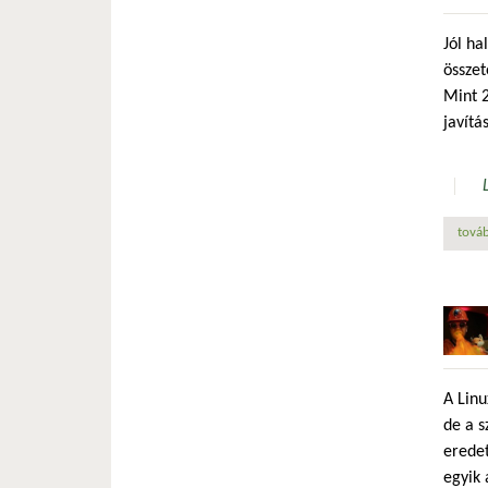
Jól ha
összet
Mint 2
javítá
továb
A Linu
de a s
erede
egyik 