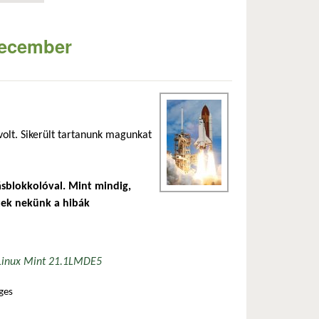
 december
olt. Sikerült tartanunk magunkat
ásblokkolóval. Mint mindig,
tek nekünk a hibák
Linux Mint 21.1
LMDE5
ges
n