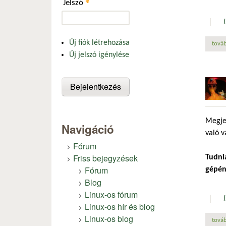
*
Jelszó
Új fiók létrehozása
továb
Új jelszó igénylése
Megjel
Navigáció
való v
Fórum
Friss bejegyzések
Tudni
Fórum
gépén
Blog
Linux-os fórum
Linux-os hír és blog
Linux-os blog
továb