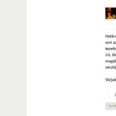
Határo
ami sz
kezelé
író, i
magát.
verzió
Várjuk
továb