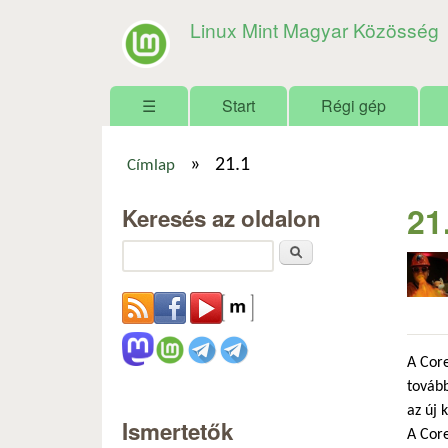
Linux Mint Magyar Közösség
Főmenü
☰
Start
Régi gép
»
21.1
Címlap
Jelenlegi hely
21
Keresés az oldalon
Keresés
A Core
tovább
az új 
Ismertetők
A Core