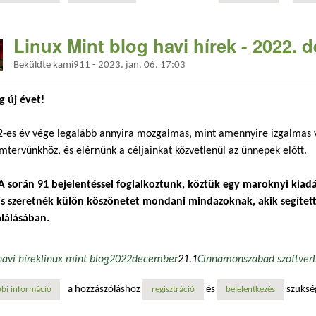
Linux Mint blog havi hírek - 2022.
Beküldte
kami911
-
2023. jan. 06. 17:03
g új évet!
-es év vége legalább annyira mozgalmas, mint amennyire izgalmas v
mtervünkhöz, és elérnünk a céljainkat közvetlenül az ünnepek előtt.
A során 91 bejelentéssel foglalkoztunk, köztük egy maroknyi kiad
is szeretnék külön köszönetet mondani mindazoknak, akik segítet
lálásában.
havi hírek
linux mint blog
2022
december
21.1
Cinnamon
szabad szoftver
a hozzászóláshoz
és
szüksé
bi információ
linux mint blog havi hírek - 2022. december tartalommal kapcsolatosa
regisztráció
bejelentkezés