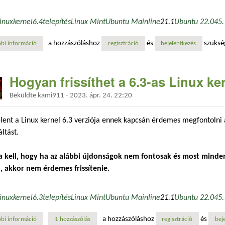
linux
kernel
6.4
telepítés
Linux Mint
Ubuntu Mainline
21.1
Ubuntu 22.04
5
a hozzászóláshoz
és
szüksé
bi információ
hogyan frissíthet a 6.4-es linux kernelre? tartalommal kapcsolatosan
regisztráció
bejelentkezés
Hogyan frissíthet a 6.3-as Linux ke
Beküldte
kami911
-
2023. ápr. 24. 22:20
ent a Linux kernel 6.3 verziója ennek kapcsán érdemes megfontolni 
áltást.
a kell, hogy ha az alábbi újdonságok nem fontosak és most minde
, akkor nem érdemes frissítenie.
linux
kernel
6.3
telepítés
Linux Mint
Ubuntu Mainline
21.1
Ubuntu 22.04
5
a hozzászóláshoz
és
bi információ
hogyan frissíthet a 6.3-as linux kernelre? tartalommal kapcsolatosan
1 hozzászólás
regisztráció
bej