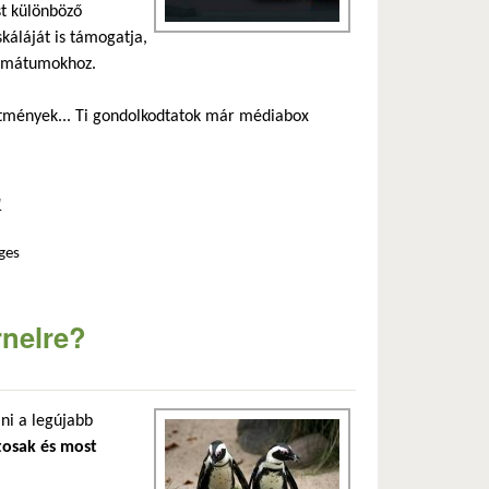
st különböző
áláját is támogatja,
ormátumokhoz.
vítmények... Ti gondolkodtatok már médiabox
1
ges
tartalommal kapcsolatosan
rnelre?
i a legújabb
tosak és most