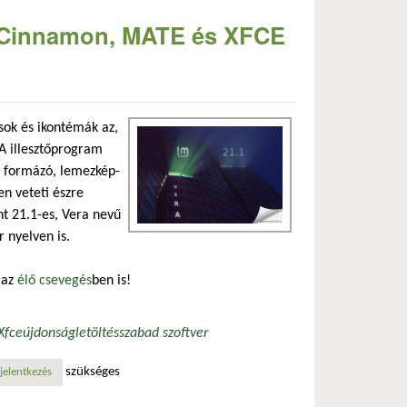
a” Cinnamon, MATE és XFCE
sok és ikontémák az,
IA illesztőprogram
e formázó, lemezkép-
en veteti észre
nt 21.1-es, Vera nevű
r nyelven is.
 az
élő csevegés
ben is!
Xfce
újdonság
letöltés
szabad szoftver
szükséges
talommal kapcsolatosan
jelentkezés