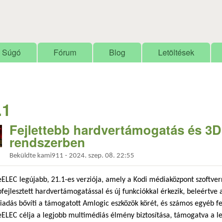
Ugrás a tartalomra
Súgó
Fórum
Blog
Letöltések
.1
Fejlettebb hardvertámogatás és 3D 
rendszerben
Beküldte
kami911
-
2024. szep. 08. 22:55
ELEC legújabb, 21.1-es verziója, amely a Kodi médiaközpont szoftver
fejlesztett hardvertámogatással és új funkciókkal érkezik, beleértve a 
kiadás bővíti a támogatott Amlogic eszközök körét, és számos egyéb fe
ELEC célja a legjobb multimédiás élmény biztosítása, támogatva a 