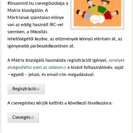
#linuxmint.hu csevegőszobája a
Matrix kiszolgálón. A
Mártrixnak számtalan előnye
van az eddig használt IRC-vel
szemben, a titkosítás
lehetőségétől kezdve, az előzmények könnyű elérésén át, az
igényesebb párbeszédkezelésen át.
A Mátrix kiszolgáló használata regisztrációt igényel,
amelyet
elvégezhetsz ezen az oldalon
(külső hivatkozás)
a kívánt felhasználónév, saját
– egyedi – jelszó, és email-cím megadásával:
Regisztráció
(külső hivatkozás)
A csevegéshez kérjük kattints a következő hivatkozásra:
Csevegés
(külső hivatkozás)