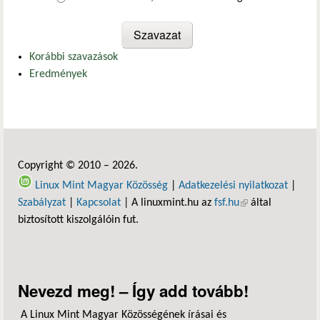
Korábbi szavazások
Eredmények
Copyright © 2010 – 2026.
Linux Mint Magyar Közösség
|
Adatkezelési nyilatkozat
|
Szabályzat
|
Kapcsolat
| A linuxmint.hu az
fsf.hu
(külső hivatkozás)
által
biztosított kiszolgálóin fut.
Nevezd meg! – Így add tovább!
A Linux Mint Magyar Közösségének írásai és