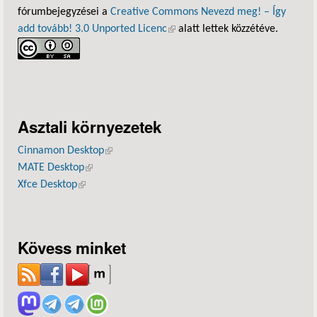
fórumbejegyzései a
Creative Commons Nevezd meg! – Így
add tovább! 3.0 Unported Licenc
(külső hivatkozás)
alatt lettek közzétéve.
Asztali környezetek
Cinnamon Desktop
(külső hivatkozás)
MATE Desktop
(külső hivatkozás)
Xfce Desktop
(külső hivatkozás)
Kövess minket