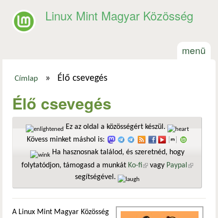
Ugrás a tartalomra
Linux Mint Magyar Közösség
menü
»
Élő csevegés
Címlap
Jelenlegi hely
Élő csevegés
Ez az oldal a közösségért készül.
Kövess minket máshol is:
Ha hasznosnak találod, és szeretnéd, hogy
folytatódjon, támogasd a munkát
Ko-fi
(külső hivatkozás)
vagy
Paypal
(külső
segítségével.
hivatkozá
A Linux Mint Magyar Közösség