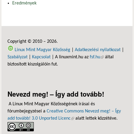
Eredmények
Copyright © 2010 – 2026.
Linux Mint Magyar Közösség
|
Adatkezelési nyilatkozat
|
Szabályzat
|
Kapcsolat
| A linuxmint.hu az
fsf.hu
(külső hivatkozás)
által
biztosított kiszolgálóin fut.
Nevezd meg! – Így add tovább!
A Linux Mint Magyar Közösségének írásai és
fórumbejegyzései a
Creative Commons Nevezd meg! – Így
add tovább! 3.0 Unported Licenc
(külső hivatkozás)
alatt lettek közzétéve.