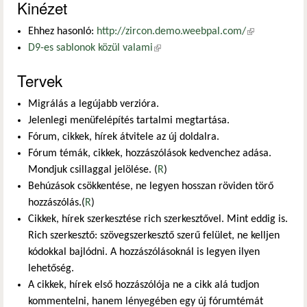
Kinézet
Ehhez hasonló:
http://zircon.demo.weebpal.com/
(külső
D9-es sablonok közül valami
(külső hivatkozás)
hivatkozás)
Tervek
Migrálás a legújabb verzióra.
Jelenlegi menüfelépítés tartalmi megtartása.
Fórum, cikkek, hírek átvitele az új doldalra.
Fórum témák, cikkek, hozzászólások kedvenchez adása.
Mondjuk csillaggal jelölése. (
R
)
Behúzások csökkentése, ne legyen hosszan röviden törő
hozzászólás.(
R
)
Cikkek, hírek szerkesztése rich szerkesztővel. Mint eddig is.
Rich szerkesztő: szövegszerkesztő szerű felület, ne kelljen
kódokkal bajlódni. A hozzászólásoknál is legyen ilyen
lehetőség.
A cikkek, hírek első hozzászólója ne a cikk alá tudjon
kommentelni, hanem lényegében egy új fórumtémát