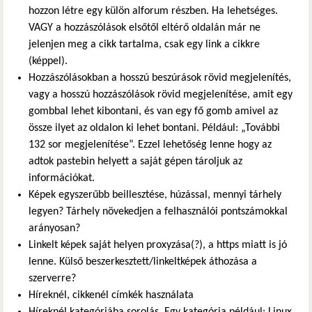
hozzon létre egy külön alforum részben. Ha lehetséges.
VAGY a hozzászólások elsőtől eltérő oldalán már ne
jelenjen meg a cikk tartalma, csak egy link a cikkre
(képpel).
Hozzászólásokban a hosszú beszúrások rövid megjelenítés,
vagy a hosszú hozzászólások rövid megjelenítése, amit egy
gombbal lehet kibontani, és van egy fő gomb amivel az
össze ilyet az oldalon ki lehet bontani. Például: „További
132 sor megjelenítése”. Ezzel lehetőség lenne hogy az
adtok pastebin helyett a saját gépen tároljuk az
információkat.
Képek egyszerűbb beillesztése, húzással, mennyi tárhely
legyen? Tárhely növekedjen a felhasználói pontszámokkal
arányosan?
Linkelt képek saját helyen proxyzása(?), a https miatt is jó
lenne. Külső beszerkesztett/linkeltképek áthozása a
szerverre?
Híreknél, cikkenél címkék használata
Híreknél kategóriába sorolás. Egy kategória például: Linux