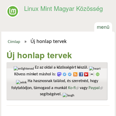
Ugrás a tartalomra
Linux Mint Magyar Közösség
menü
»
Új honlap tervek
Címlap
Jelenlegi hely
Új honlap tervek
Ez az oldal a közösségért készül.
Kövess minket máshol is:
Ha hasznosnak találod, és szeretnéd, hogy
folytatódjon, támogasd a munkát
Ko-fi
(külső hivatkozás)
vagy
Paypal
(külső
segítségével.
hivatkozá