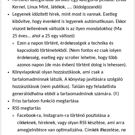
Kernel, Linux Mint, Játékok, .... (kidolgozandó)
Legyenek időzített hírek, mint most is vannak. Esetleg
kibővítve, hogy évenként is legyenek autómatikusan. Ekkor
viszont kellenének változók is az ilyen mondatokhoz (Ma
25 éves... ahol a 25 egy változó)
Ezen a napon történt, érdekességek a technika és
kapcsolodó történetekből. (Nem fontos ez csak iolyen
érdekesség, esetleg egy scroller lehetne, hogy több
azonos napon (de más évben) történt dolog is lehessen).
Könyvlapoknál olyan hozzászólások, ami csak a
tartalomadminnak látszik. A könyvlap javítására szolgáló
hozzászólások (nem publikus). Talűán egy feladatlista
generálódhatna ebből a tartaomadminok számára. (
R
)
Friss tartalom funkció megtartása
RSS megtartás
Facebook-ra, Instagram-ra történő posztolása a
cikkeknek, híreknek, vagy olyan RSS készítése, ami arra
amegjelnítésre van optimalizálva. Címkék #kezelése, ne