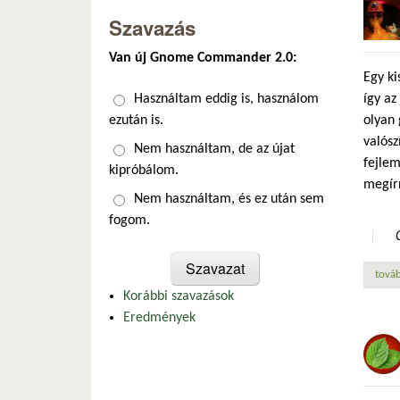
Szavazás
Van új Gnome Commander 2.0:
Egy ki
így az
Választások
Használtam eddig is, használom
olyan 
ezután is.
valós
Nem használtam, de az újat
fejlem
kipróbálom.
megír
Nem használtam, és ez után sem
fogom.
továb
Korábbi szavazások
Eredmények