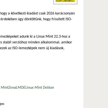
t, hogy a következő kiadást csak 2026 karácsonyán
 érdekében úgy döntöttünk, hogy frissített ISO-
emezképeket adunk ki a Linux Mint 22.3-hoz a
is stabil verzióhoz minden alkalommal, amikor
 ezek az ISO-lemezképek nem új kiadások,
lső hivatkozás)
 Mint
Zena
LMDE
Linux Mint Debian
ges