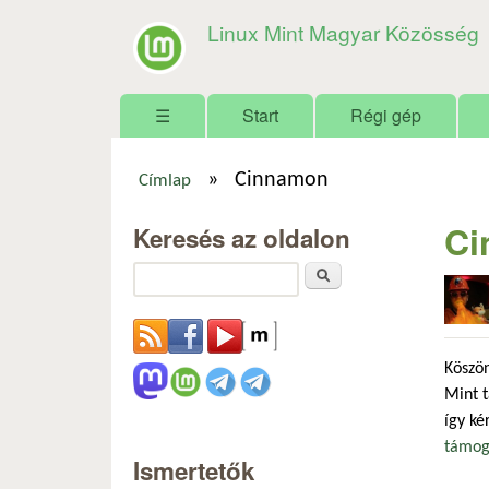
Linux Mint Magyar Közösség
Főmenü
☰
Start
Régi gép
»
Cinnamon
Címlap
Jelenlegi hely
Ci
Keresés az oldalon
Keresés
Köszö
Mint 
így ké
támoga
Ismertetők