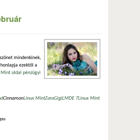
ebruár
zás)
öszönet mindenkinek,
honlapja ezektől a
Mint oldal pénzügyi
 hivatkozás)
nd
Cinnamon
Linux Mint
Zara
Gigi
LMDE 7
Linux Mint
ges