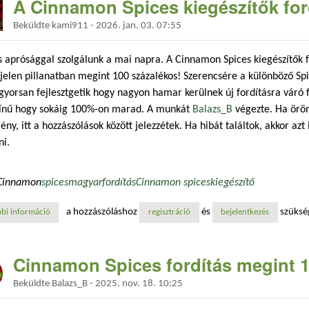
A Cinnamon Spices kiegészítők ford
Beküldte
kami911
-
2026. jan. 03. 07:55
s aprósággal szolgálunk a mai napra. A Cinnamon Spices kiegészítők for
 jelen pillanatban megint 100 százalékos! Szerencsére a különböző Spi
gyorsan fejlesztgetik hogy nagyon hamar kerülnek új fordításra váró f
zínű hogy sokáig 100%-on marad. A munkát
Balazs_B
végezte. Ha öröm
ény, itt a hozzászólások között jelezzétek. Ha hibát találtok, akkor azt i
ni.
Cinnamon
spices
magyar
fordítás
Cinnamon spices
kiegészítő
a hozzászóláshoz
és
szüksé
bi információ
a cinnamon spices kiegészítők fordítása újra 100 százalékos! tartalomm
regisztráció
bejelentkezés
Cinnamon Spices fordítás megint 
Beküldte
Balazs_B
-
2025. nov. 18. 10:25