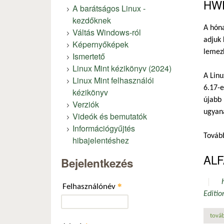
HWE
A barátságos Linux -
kezdőknek
A hóna
Váltás Windows-ról
adjuk 
Képernyőképek
lemez
Ismertető
Linux Mint kézikönyv (2024)
A Linu
Linux Mint felhasználói
6.17-e
kézikönyv
újabb 
Verziók
ugyana
Videók és bemutatók
Információgyűjtés
Tovább
hibajelentéshez
ALF
Bejelentkezés
*
Felhasználónév
Editio
továb