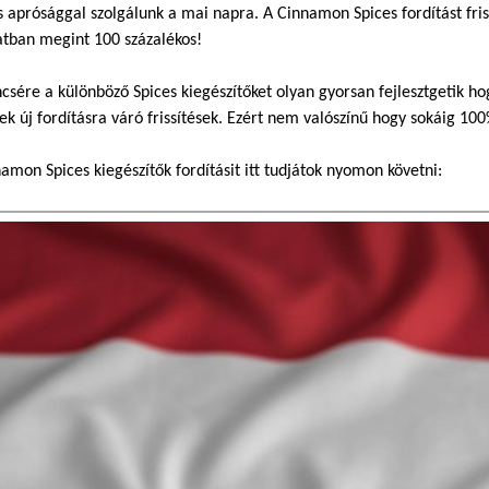
s aprósággal szolgálunk a mai napra. A Cinnamon Spices fordítást friss
atban megint 100 százalékos!
csére a különböző Spices kiegészítőket olyan gyorsan fejlesztgetik 
ek új fordításra váró frissítések. Ezért nem valószínű hogy sokáig 1
amon Spices kiegészítők fordításit itt tudjátok nyomon követni: