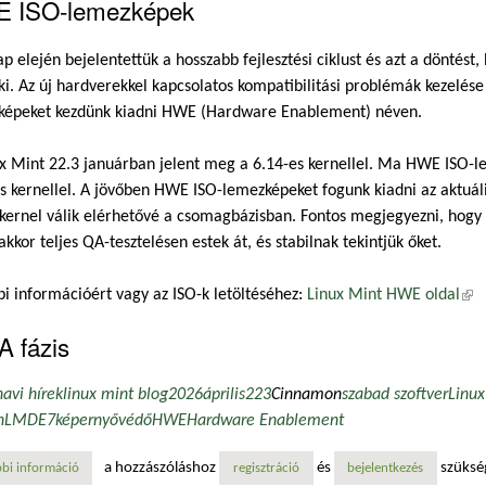
 ISO-lemezképek
p elején bejelentettük a hosszabb fejlesztési ciklust és azt a döntés
ki. Az új hardverekkel kapcsolatos kompatibilitási problémák kezelése
képeket kezdünk kiadni HWE (Hardware Enablement) néven.
x Mint 22.3 januárban jelent meg a 6.14-es kernellel. Ma HWE ISO-l
s kernellel. A jövőben HWE ISO-lemezképeket fogunk kiadni az aktuál
kernel válik elérhetővé a csomagbázisban. Fontos megjegyezni, hogy
kkor teljes QA-tesztelésen estek át, és stabilnak tekintjük őket.
i információért vagy az ISO-k letöltéséhez:
Linux Mint HWE oldal
(kü
A fázis
havi hírek
linux mint blog
2026
április
223
Cinnamon
szabad szoftver
Linux
n
LMDE7
képernyővédő
HWE
Hardware Enablement
a hozzászóláshoz
és
szüksé
bi információ
linux mint blog havi hírek - 2026. április tartalommal kapcsolatosan
regisztráció
bejelentkezés