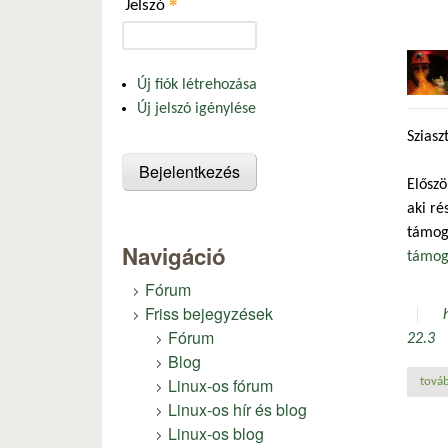
*
Jelszó
Új fiók létrehozása
Új jelszó igénylése
Sziasz
Előszö
aki ré
támoga
Navigáció
támoga
Fórum
Friss bejegyzések
Fórum
22.3
Blog
Linux-os fórum
továb
Linux-os hír és blog
Linux-os blog