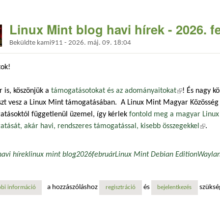
Linux Mint blog havi hírek - 2026. f
Beküldte
kami911
-
2026. máj. 09. 18:04
tok!
r is, köszönjük a
támogatásotokat és az adományaitokat
(külső hivatko
! És nagy k
szt vesz a Linux Mint támogatásában. A Linux Mint Magyar Közösség 
tásoktól függetlenül üzemel, így kérlek
fontold meg a magyar Linux 
tását, akár havi, rendszeres támogatással, kisebb összegekkel
(külső
.
havi hírek
linux mint blog
2026
február
Linux Mint Debian Edition
Wayla
a hozzászóláshoz
és
szüksé
bi információ
linux mint blog havi hírek - 2026. február tartalommal kapcsolatosan
regisztráció
bejelentkezés