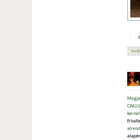
továb
Megje
GNU/Li
kernel
frissí
alrend
alapé