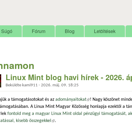
Ugrás a tartalomra
Súgó
Fórum
Blog
Letöltések
nnamon
Linux Mint blog havi hírek - 2026. áp
Beküldte
kami911
-
2026. máj. 09. 18:25
njük a támogatásotokat és az
adományaitokat
(külső hivatkozás)
! Nagy köszönet minden
támogatásában. A Linux Mint Magyar Közösség honlapja ezektől a tá
rlek
fontold meg a magyar Linux Mint oldal pénzügyi támogatását, ak
tással, kisebb összegekkel
(külső hivatkozás)
.