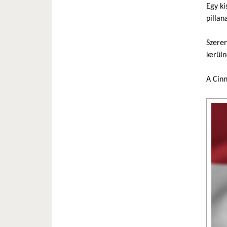
Egy ki
pillan
Szeren
kerüln
A Cinn