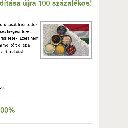
ítása újra 100 százalékos!
dítását frissítettük,
ces kiegészítőket
rissítések. Ezért nem
mel tölt el ez a
s itt tudjátok
ges
al kapcsolatosan
100%