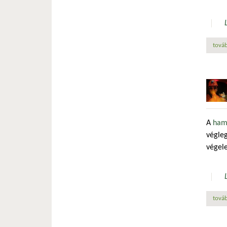
továb
A
ham
végleg
végel
továb