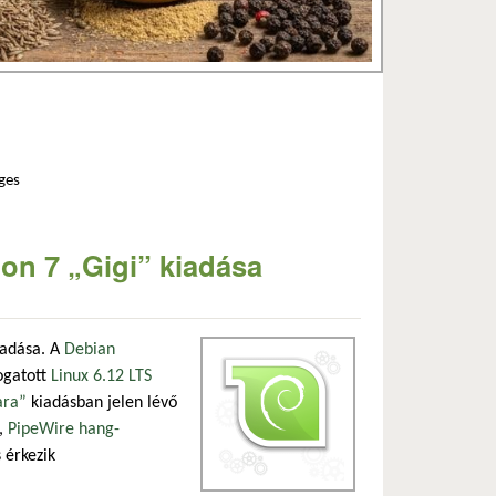
ges
ion 7 „Gigi” kiadása
iadása. A
Debian
ogatott
Linux 6.12 LTS
ara”
kiadásban jelen lévő
l,
PipeWire hang-
 érkezik