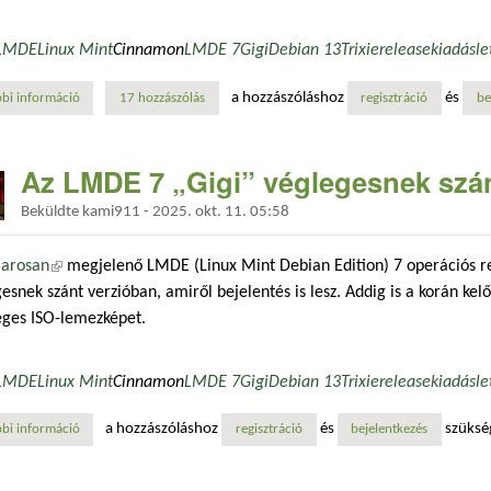
LMDE
Linux Mint
Cinnamon
LMDE 7
Gigi
Debian 13
Trixie
release
kiadás
le
a hozzászóláshoz
és
bi információ
megjelent a linux mint debian edition 7 „gigi” kiadása tartalommal kap
17 hozzászólás
regisztráció
be
Az LMDE 7 „Gigi” véglegesnek szán
Beküldte
kami911
-
2025. okt. 11. 05:58
arosan
(külső hivatkozás)
megjelenő LMDE (Linux Mint Debian Edition) 7 operációs r
esnek szánt verzióban, amiről bejelentés is lesz. Addig is a korán kel
eges ISO-lemezképet.
LMDE
Linux Mint
Cinnamon
LMDE 7
Gigi
Debian 13
Trixie
release
kiadás
le
a hozzászóláshoz
és
szüksé
bi információ
az lmde 7 „gigi” véglegesnek szánt verziója már elérhető tartalommal k
regisztráció
bejelentkezés