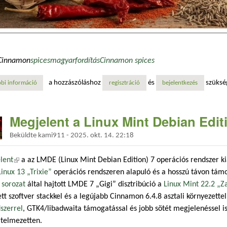
Cinnamon
spices
magyar
fordítás
Cinnamon spices
a hozzászóláshoz
és
szüksé
bi információ
cinnamon spices fordítás megint 100% tartalommal kapcsolatosan
regisztráció
bejelentkezés
Megjelent a Linux Mint Debian Edit
Beküldte
kami911
-
2025. okt. 14. 22:18
lent
(külső hivatkozás)
a az LMDE (Linux Mint Debian Edition) 7 operációs rendszer k
nux 13 „Trixie”
operációs rendszeren alapuló és a hosszú távon tám
 sorozat
által hajtott LMDE 7 „Gigi” disztribúció a
Linux Mint 22.2 „Z
tett szoftver stackkel és a legújabb Cinnamon 6.4.8 asztali környezette
szerrel
, GTK4/libadwaita támogatással és jobb sötét megjelenéssel is
rtelmezetten.