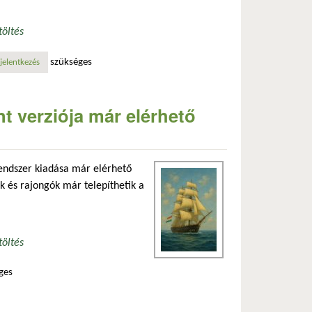
töltés
szükséges
csolatosan
jelentkezés
t verziója már elérhető
endszer kiadása már elérhető
ők és rajongók már telepíthetik a
töltés
ges
apcsolatosan