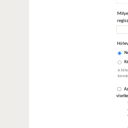
Milye
regis
Hírle
N
Ké
A hírl
keresk
Az
viselk