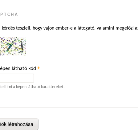
APTCHA
a kérdés teszteli, hogy vajon ember-e a látogató, valamint megelőzi 
*
képen látható kód
kell írni a képen látható karaktereket.