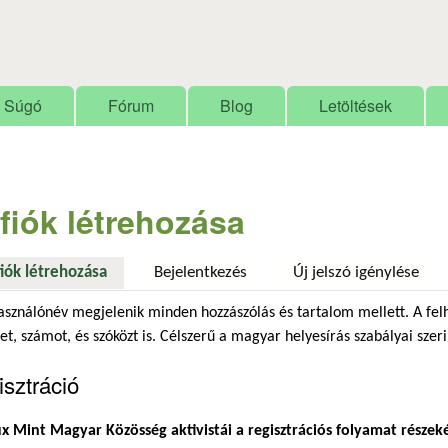
Ugrás a tartalomra
Súgó
Fórum
Blog
Letöltések
 fiók létrehozása
fiók létrehozása
(aktív fül)
Bejelentkezés
Új jelszó igénylése
asználónév megjelenik minden hozzászólás és tartalom mellett. A fel
et, számot, és szóközt is. Célszerű a magyar helyesírás szabályai szeri
sztráció
x Mint Magyar Közösség aktivistái a regisztrációs folyamat részek