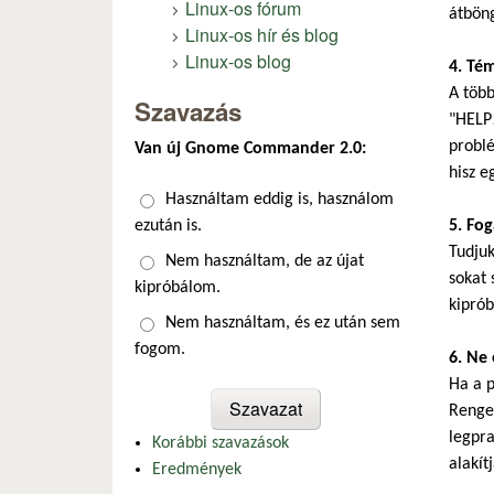
Linux-os fórum
átböng
Linux-os hír és blog
Linux-os blog
4. Té
A több
Szavazás
"HELP!
problé
Van új Gnome Commander 2.0:
hisz e
Választások
Használtam eddig is, használom
ezután is.
5. Fo
Tudju
Nem használtam, de az újat
sokat 
kipróbálom.
kiprób
Nem használtam, és ez után sem
fogom.
6. Ne 
Ha a p
Renget
legpra
Korábbi szavazások
alakítj
Eredmények