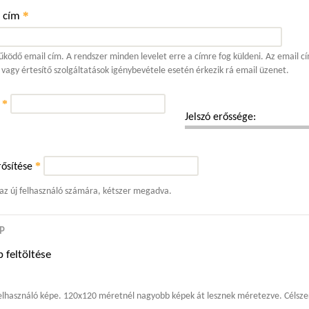
*
l cím
ködő email cím. A rendszer minden levelet erre a címre fog küldeni. Az email cí
 vagy értesítő szolgáltatások igénybevétele esetén érkezik rá email üzenet.
*
ó
Jelszó erőssége:
*
ősítése
 az új felhasználó számára, kétszer megadva.
P
 feltöltése
elhasználó képe. 120x120 méretnél nagyobb képek át lesznek méretezve. Célszer