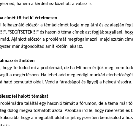
észned, hanem a kérdéshez közel ott a válasz is.
ma címét töltsd ki értelmesen
i felhasználó először a témád címét fogja meglátni és ez alapján fog
!!", "SEGÍTSETEK!!!" és hasonló téma címek azt fogják sugallani, hogy
mád. Ajánlott először a problémát megfogalmazni, majd ezután címet
gyszer már átgondoltad amit közölni akarsz.
galmazz érthetően
k, hogy Te tudod mi a problémád, de ha Mi nem értjük meg, nem tudu
segít a megértésben. Ha lehet add meg eddigi munkád elérhetőségét.
álható bemutató oldal. Vedd a fáradságot és figyelj a helyesírásodra.
élessz fel halott témákat
roblémádra találtál egy hasonló témát a fórumon, de a téma már töb
eg dolog megváltozhatott azóta. Azonban írd le, hogy rákerestél és ta
ktikusabb, hogy a megtalált oldal urljét egyszerűen bemásolod a hoz
a azt.