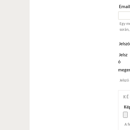
Emai
Egy mű
során,
Jelsz
Jelsz
ó
meger
Jelszó
KÉ
Kép
A f