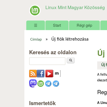
Linux Mint Magyar Közösség
Főmenü
☰
Start
Régi gép
»
Új fiók létrehozása
Címlap
Jelenlegi hely
Új
Keresés az oldalon
Keresés
Új 
A felh
ékezet
Regi
Ismertetők
A Linu