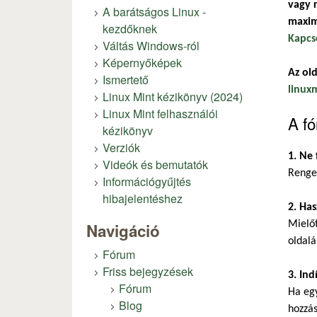
vagy r
A barátságos Linux -
maxim
kezdőknek
Kapcs
Váltás Windows-ról
Képernyőképek
Az old
Ismertető
linux
Linux Mint kézikönyv (2024)
Linux Mint felhasználói
A fó
kézikönyv
Verziók
1. Ne 
Videók és bemutatók
Renget
Információgyűjtés
hibajelentéshez
2. Has
Mielőt
Navigáció
oldalá
Fórum
Friss bejegyzések
3. Ind
Fórum
Ha eg
Blog
hozzás