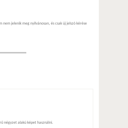
m nem jelenik meg nyilvánosan, és csak új jelszó kérése
ű négyzet alakú képet használni.