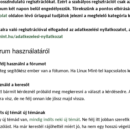
osszindulatú regisztrációkat. Ezért a szabályos regisztrációt csak a
um két napon belül engedélyezzük. Törekszünk a pontos elbírásár
olat
oldalon lévő űrlappal tudjátok jelezni a megfelelő kategória k
alra való regisztrációval elfogadod az adatkezelési nyilatkozatot, a
mint.hu/adatkezelesi-nyilatkozat
rum használatáról
félj használni a fórumot
eg segítőkész ember van a fótumon. Ha Linux Mint-tel kapcsolatos ké
ználd a keresőt
t bármit kérdeznél próbáld meg megkeresni a választ a kérdésedre. A
ra visz, de ne félj onnan ide jössz majd vissza.
íts új témát új témának
y új témád van,
mindig indíts neki új témát
. Ne félj itt jobban szeret
zólást. Ha már kerestél rájöhettél miért jó, ha nem egy hosszú végel