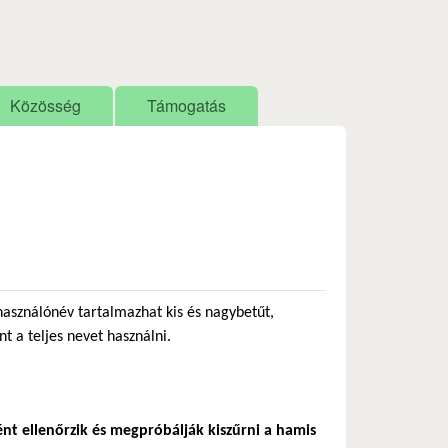
Közösség
Támogatás
használónév tartalmazhat kis és nagybetűt,
nt a teljes nevet használni.
ént ellenőrzik és megpróbálják kiszűrni a hamis