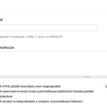
ap
ím
adod a honlapod, a http:// részt se felejtsd el!
tatkozás
A HTML jelölők használata nem megengedett.
A webcímek és email címek automatikusan kattintható hivatkozásokká
alakulnak.
A sorokat és bekezdéseket a rendszer automatikusan felismeri.