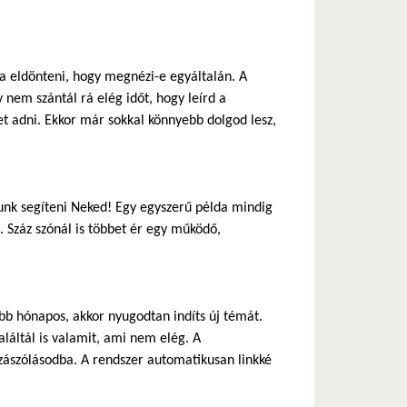
ja eldönteni, hogy megnézi-e egyáltalán. A
 nem szántál rá elég időt, hogy leírd a
 adni. Ekkor már sokkal könnyebb dolgod lesz,
nk segíteni Neked! Egy egyszerű példa mindig
 Száz szónál is többet ér egy működő,
b hónapos, akkor nyugodtan indíts új témát.
láltál is valamit, ami nem elég. A
zászólásodba. A rendszer automatikusan linkké