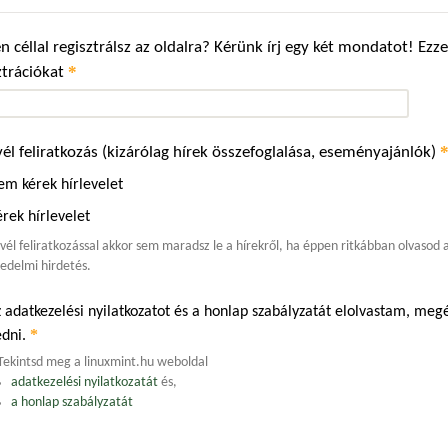
n céllal regisztrálsz az oldalra? Kérünk írj egy két mondatot! Ez
*
ztrációkat
vél feliratkozás (kizárólag hírek összefoglalása, eseményajánlók)
em kérek hírlevelet
rek hírlevelet
evél feliratkozással akkor sem maradsz le a hírekről, ha éppen ritkábban olvasod
edelmi hirdetés.
 adatkezelési nyilatkozatot és a honlap szabályzatát elolvastam, m
*
edni.
Tekintsd meg a linuxmint.hu weboldal
adatkezelési nyilatkozatát
és,
a honlap szabályzatát
.