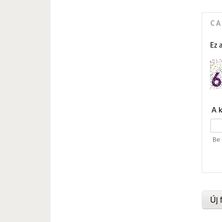
C
Ez 
A 
Be 