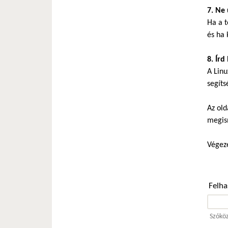
7. Ne 
Ha a t
és ha 
8. Írd
A Linu
segíts
Az old
megis
Végeze
Felh
Szóköz