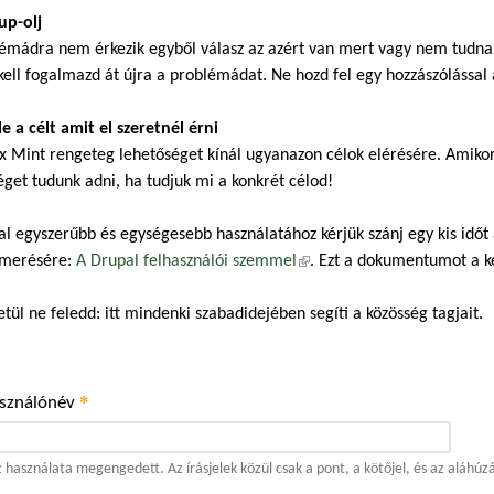
up-olj
émádra nem érkezik egyből válasz az azért van mert vagy nem tudnak,
kell fogalmazd át újra a problémádat. Ne hozd fel egy hozzászólással a
 le a célt amit el szeretnél érni
x Mint rengeteg lehetőséget kínál ugyanazon célok elérésére. Amiko
éget tudunk adni, ha tudjuk mi a konkrét célod!
al egyszerűbb és egységesebb használatához kérjük szánj egy kis időt
merésére:
A Drupal felhasználói szemmel
(külső hivatkozás)
. Ezt a dokumentumot a 
tül ne feledd: itt mindenki szabadidejében segíti a közösség tagjait.
*
asználónév
 használata megengedett. Az írásjelek közül csak a pont, a kötőjel, és az aláhúz