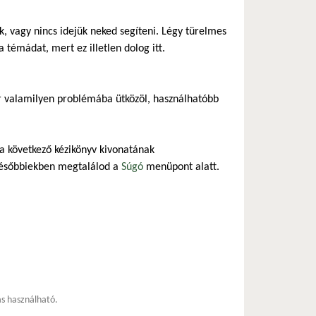
 vagy nincs idejük neked segíteni. Légy türelmes
 témádat, mert ez illetlen dolog itt.
r valamilyen problémába ütközöl, használhatóbb
 a következő kézikönyv kivonatának
későbbiekben megtalálod a
Súgó
menüpont alatt.
ás használható.