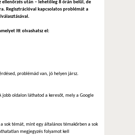
z ellenőrzés után – lehetőleg 8 órán belül, de
a. Regisztrációval kapcsolatos problémát a
iválasztásával.
melyet itt olvashatsz el:
rdésed, problémád van, jó helyen jársz.
 jobb oldalon láthatod a keresőt, mely a Google
ik a sok témát, mint egy általános témakörben a sok
áthatatlan megjegyzés folyamot kell