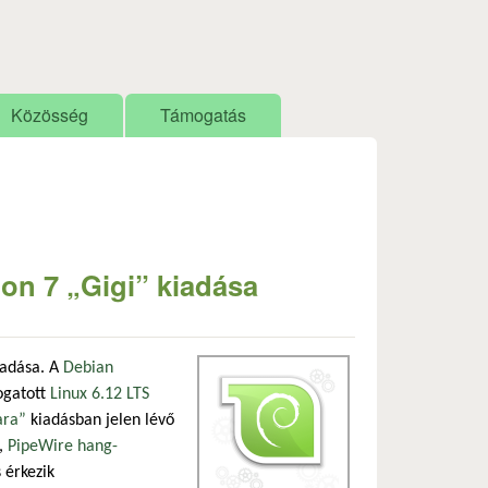
Közösség
Támogatás
ion 7 „Gigi” kiadása
iadása. A
Debian
ogatott
Linux 6.12 LTS
ara”
kiadásban jelen lévő
l,
PipeWire hang-
 érkezik