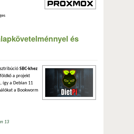
ges
gekkel tartalommal kapcsolatosan
 alapkövetelménnyel és
isztribúció
SBC-khez
földkő a projekt
, így a Debian 11
sználókat a Bookworm
an 13