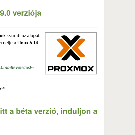
.0 verziója
snek számít: az alapot
ernelje a
Linux 6.14
.0
mail
levelezés
E-
ges
san
tt a béta verzió, induljon a