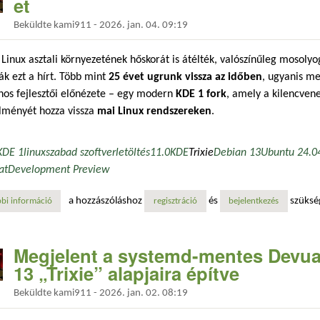
et
Beküldte
kami911
-
2026. jan. 04. 09:19
 Linux asztali környezetének hőskorát is átélték, valószínűleg mosoly
ák ezt a hírt. Több mint
25 évet ugrunk vissza az időben
, ugyanis m
nos fejlesztői előnézete – egy modern
KDE 1 fork
, amely a kilencven
lményét hozza vissza
mai Linux rendszereken
.
KDE 1
linux
szabad szoftver
letöltés
1
1.0
KDE
Trixie
Debian 13
Ubuntu 24.0
at
Development Preview
a hozzászóláshoz
és
szüksé
bi információ
egy csipetnyi nosztalgia: a midesktop új életre kelti a kde 1-et tartalo
regisztráció
bejelentkezés
Megjelent a systemd-mentes Devua
13 „Trixie” alapjaira építve
Beküldte
kami911
-
2026. jan. 02. 08:19