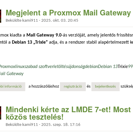
Megjelent a Proxmox Mail Gateway 9
Beküldte
kami911
-
2025. okt. 03. 20:45
xmox kiadta a
Mail Gateway 9.0
-ás verzióját, amely jelentős frissíté
ntól a
Debian 13 „Trixie”
adja, és a rendszer stabil alapértelmezett k
Proxmox
linux
szabad szoftver
letöltés
újdonság
debian
Debian 13
Trixie
9
9
ail Gateway
a hozzászóláshoz
és
szüksé
bi információ
megjelent a proxmox mail gateway 9.0 verziója tartalommal kapcsolato
regisztráció
bejelentkezés
Mindenki kérte az LMDE 7-et! Most i
közös tesztelés!
Beküldte
kami911
-
2025. szep. 18. 17:16