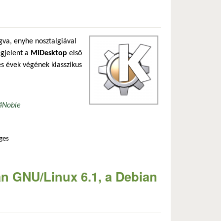
ogva, enyhe nosztalgiával
egjelent a
MiDesktop
első
es évek végének klasszikus
4
Noble
ges
mmal kapcsolatosan
n GNU/Linux 6.1, a Debian