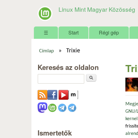
Linux Mint Magyar Közösség
Főmenü
☰
Start
Régi gép
»
Trixie
Címlap
Jelenlegi hely
Tr
Keresés az oldalon
Keresés
Megje
GNU/Li
kernel
frissí
Ismertetők
alrend