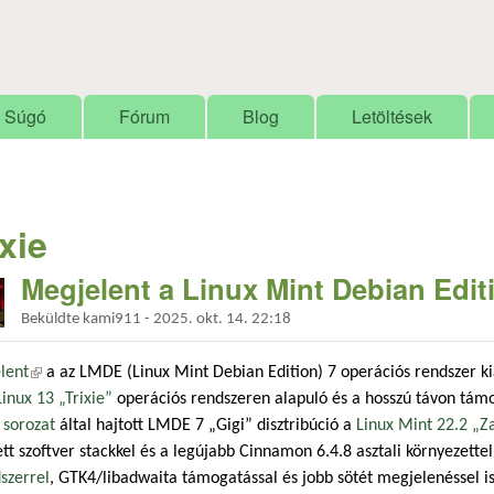
Ugrás a tartalomra
Súgó
Fórum
Blog
Letöltések
ixie
Megjelent a Linux Mint Debian Edit
Beküldte
kami911
-
2025. okt. 14. 22:18
lent
(külső hivatkozás)
a az LMDE (Linux Mint Debian Edition) 7 operációs rendszer k
nux 13 „Trixie”
operációs rendszeren alapuló és a hosszú távon tám
 sorozat
által hajtott LMDE 7 „Gigi” disztribúció a
Linux Mint 22.2 „Z
tett szoftver stackkel és a legújabb Cinnamon 6.4.8 asztali környezette
szerrel
, GTK4/libadwaita támogatással és jobb sötét megjelenéssel is