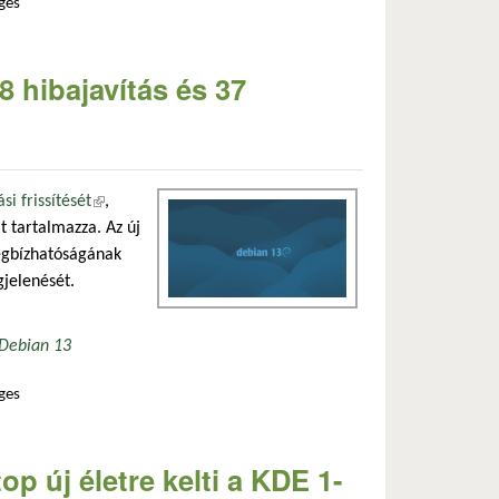
ges
ftverkatalógussal tartalommal kapcsolatosan
8 hibajavítás és 37
i frissítését
(külső hivatkozás)
,
t tartalmazza. Az új
megbízhatóságának
gjelenését.
Debian 13
ges
ítés egyben tartalommal kapcsolatosan
p új életre kelti a KDE 1-