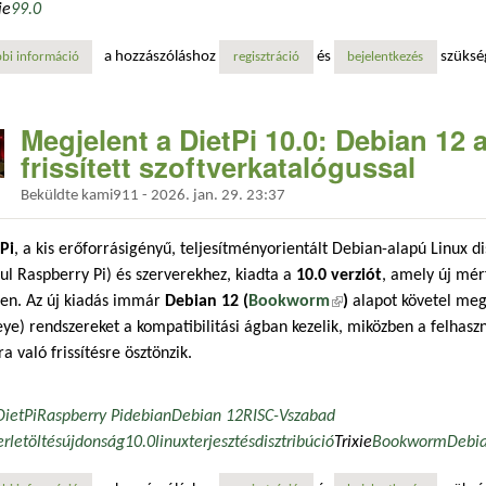
ie
9
9.0
a hozzászóláshoz
és
szüksé
bi információ
megjelent a proxmox ve 9.0 – debian 13 „trixie” alapokon, új lehetősé
regisztráció
bejelentkezés
Megjelent a DietPi 10.0: Debian 12
frissített szoftverkatalógussal
Beküldte
kami911
-
2026. jan. 29. 23:37
Pi
, a kis erőforrásigényű, teljesítményorientált Debian-alapú Linux d
ul Raspberry Pi) és szerverekhez, kiadta a
10.0 verziót
, amely új mér
ben. Az új kiadás immár
Debian 12 (
Bookworm
(külső hivatkozás)
)
alapot követel meg
eye) rendszereket a kompatibilitási ágban kezelik, miközben a felha
ra való frissítésre ösztönzik.
DietPi
Raspberry Pi
debian
Debian 12
RISC-V
szabad
er
letöltés
újdonság
10.0
linux
terjesztés
disztribúció
Trixie
Bookworm
Debi