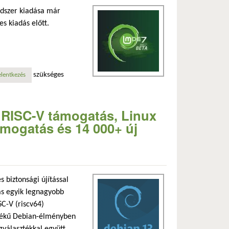
dszer kiadása már
s kiadás előtt.
szükséges
sztelés! tartalommal kapcsolatosan
elentkezés
– RISC-V támogatás, Linux
ámogatás és 14 000+ új
s biztonsági újítással
ás egyik legnagyobb
SC-V (riscv64)
értékű Debian-élményben