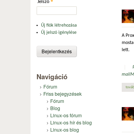
*
Jelszó
Új fiók létrehozása
Új jelszó igénylése
A Pro
mosta
lett.
Navigáció
mail
M
Fórum
továb
Friss bejegyzések
Fórum
Blog
Linux-os fórum
Linux-os hír és blog
Linux-os blog