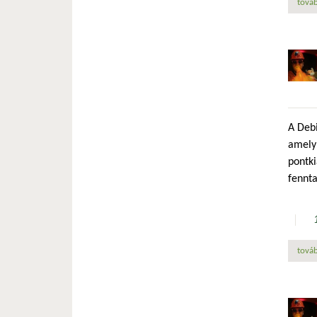
továb
A Debi
amely 
pontki
fennta
továb