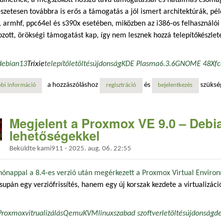
ülhetnek, a megszokott hosszú távú támogatással és hatalmas csomag
zetesen továbbra is erős a támogatás a jól ismert architektúrák, p
 armhf, ppc64el és s390x esetében, miközben az i386-os felhasználói
ozott, örökségi támogatást kap, így nem lesznek hozzá telepítőkészlet
debian
13
Trixie
telepítő
letöltés
újdonság
KDE Plasma
6.3.6
GNOME 48
Xf
a hozzászóláshoz
és
szüksé
bi információ
végre velünk a debian 13 „trixie” – risc-v támogatás, linux kernel 6.12
regisztráció
bejelentkezés
Megjelent a Proxmox VE 9.0 – Debia
lehetőségekkel
Beküldte
kami911
-
2025. aug. 06. 22:55
ónappal a 8.4-es verzió után
megérkezett a Proxmox Virtual Enviro
upán egy verziófrissítés, hanem egy új korszak kezdete a virtualizáci
Proxmox
vitrualizálás
Qemu
KVM
linux
szabad szoftver
letöltés
újdonság
d