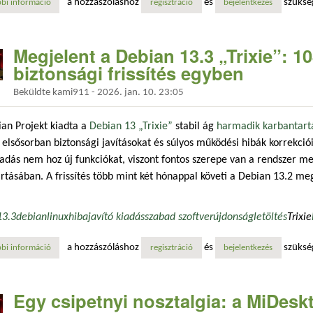
a hozzászóláshoz
és
szüksé
bi információ
megjelent a dietpi 10.0: debian 12 alapkövetelménnyel és frissített szo
regisztráció
bejelentkezés
Megjelent a Debian 13.3 „Trixie”: 10
biztonsági frissítés egyben
Beküldte
kami911
-
2026. jan. 10. 23:05
an Projekt kiadta a
Debian 13 „Trixie”
stabil ág
harmadik karbantartás
elsősorban biztonsági javításokat és súlyos működési hibák korrekciói
adás nem hoz új funkciókat, viszont fontos szerepe van a rendszer 
rtásában. A frissítés több mint két hónappal követi a Debian 13.2 me
13.3
debian
linux
hibajavító kiadás
szabad szoftver
újdonság
letöltés
Trixie
a hozzászóláshoz
és
szüksé
bi információ
megjelent a debian 13.3 „trixie”: 108 hibajavítás és 37 biztonsági friss
regisztráció
bejelentkezés
Egy csipetnyi nosztalgia: a MiDeskto