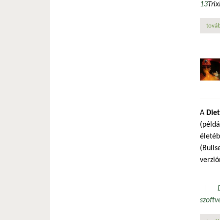
13
Trix
továb
A
Diet
(példá
életé
(Bulls
verzió
szoftv