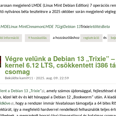
arosan megjelenő LMDE (Linux Mint Debian Edition) 7 operációs ren
tő nyilvános béta tesztelésre a 2025 október során megjelenő véglege
LMDE
Linux Mint
Cinnamon
LMDE 7
Gigi
Debian 13
Trixie
letöltés
Beta
a hozzászóláshoz
és
bi információ
mindenki kérte az lmde 7-et! most itt a béta verzió, induljon a közös te
9 hozzászólás
regisztráció
bej
Végre velünk a Debian 13 „Trixie” 
kernel 6.12 LTS, csökkentett i386 t
csomag
Beküldte
kami911
-
2025. aug. 09. 22:59
ent a Debian 13 „Trixie”
(külső hivatkozás)
, amely számos újdonsággal, fejlesztéssel é
k, közel két év és két hónappal a Debian 12 „Bookworm” után. A kiad
ldköve
(külső hivatkozás)
, hogy a rendszer immár hivatalosan támogatja a 64 bites RI
ektúrát, így a megfelelő hardverrel rendelkező felhasználók teljes 