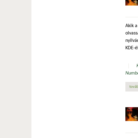
Akik a
olvass
nyilvá
KDE-é
Numb
továb