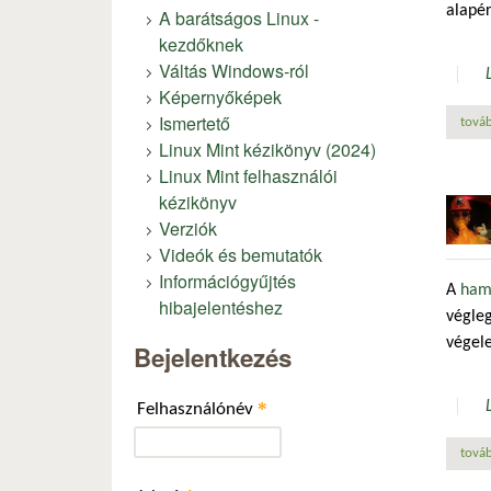
alapé
A barátságos Linux -
kezdőknek
Váltás Windows-ról
Képernyőképek
Ismertető
továb
Linux Mint kézikönyv (2024)
Linux Mint felhasználói
kézikönyv
Verziók
Videók és bemutatók
Információgyűjtés
A
ham
hibajelentéshez
végleg
végel
Bejelentkezés
*
Felhasználónév
továb