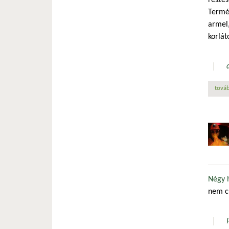
részes
Termés
armel,
korlát
továb
Négy h
nem cs