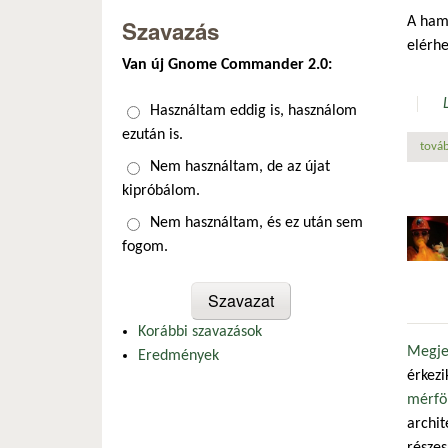
A ham
Szavazás
elérhe
Van új Gnome Commander 2.0:
Választások
Használtam eddig is, használom
ezután is.
továb
Nem használtam, de az újat
kipróbálom.
Nem használtam, és ez után sem
fogom.
Korábbi szavazások
Megjel
Eredmények
érkezi
mérfö
archit