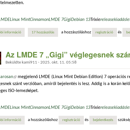
rtelmezetten.
LMDE
Linux Mint
Cinnamon
LMDE 7
Gigi
Debian 13
Trixie
release
kiadás
le
a hozzászóláshoz
és
bi információ
megjelent a linux mint debian edition 7 „gigi” kiadása tartalommal kap
17 hozzászólás
regisztráció
be
Az LMDE 7 „Gigi” véglegesnek szán
Beküldte
kami911
-
2025. okt. 11. 05:58
arosan
(külső hivatkozás)
megjelenő LMDE (Linux Mint Debian Edition) 7 operációs r
esnek szánt verzióban, amiről bejelentés is lesz. Addig is a korán kel
eges ISO-lemezképet.
LMDE
Linux Mint
Cinnamon
LMDE 7
Gigi
Debian 13
Trixie
release
kiadás
le
a hozzászóláshoz
és
szüksé
bi információ
az lmde 7 „gigi” véglegesnek szánt verziója már elérhető tartalommal k
regisztráció
bejelentkezés