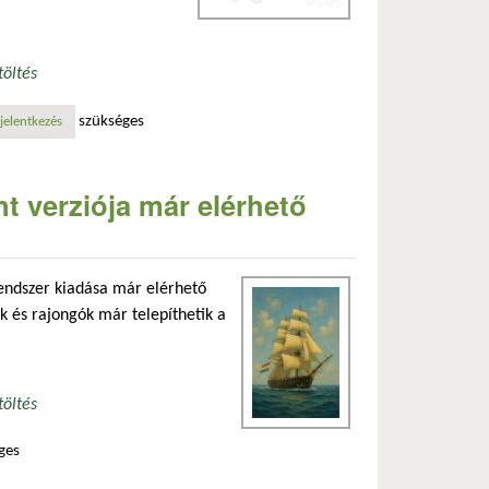
töltés
szükséges
csolatosan
jelentkezés
t verziója már elérhető
endszer kiadása már elérhető
ők és rajongók már telepíthetik a
töltés
ges
apcsolatosan