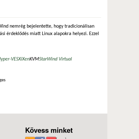
rWind nemrég bejelentette, hogy tradicionálisan
si érdeklődés miatt Linux alapokra helyezi. Ezzel
yper-V
ESXi
Xen
KVM
StarWind Virtual
ges
tt is tartalommal kapcsolatosan
Kövess minket