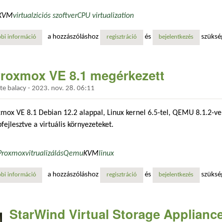
KVM
virtualziciós szoftver
CPU virtualization
a hozzászóláshoz
és
szüksé
bi információ
kvm: avx10.1 támogatás vendég vm-ekhez tartalommal kapcsolatosan
regisztráció
bejelentkezés
roxmox VE 8.1 megérkezett
dte
balacy
-
2023. nov. 28. 06:11
mox VE 8.1 Debian 12.2 alappal, Linux kernel 6.5-tel, QEMU 8.1.2-vel
fejlesztve a virtuális környezeteket.
Proxmox
vitrualizálás
Qemu
KVM
linux
a hozzászóláshoz
és
szüksé
bi információ
a proxmox ve 8.1 megérkezett tartalommal kapcsolatosan
regisztráció
bejelentkezés
StarWind Virtual Storage Appliance 