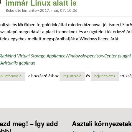
immár Linux alatt is
Beküldte
kimarite
-
2017. máj. 07. 10:06
ualizációs körökben forgolódók által minden bizonnyal jól ismert Sta
s-alapú megoldását a piaci trendeknek és az ügyfeleiktől érkező óriá
felek egyebek mellett megspórolhatják a Windows licenc árát.
StarWind Virtual Storage Appliance
Windows
hypervisor
vCenter plugin
H
SA
virtuális gép
linux
a hozzászóláshoz
és
szüksé
bi információ
starwind virtual storage appliance (vsa) | virtuális gép, immár linux ala
regisztráció
bejelentkezés
ezd meg! – Így add
Asztali környezetek
ább!