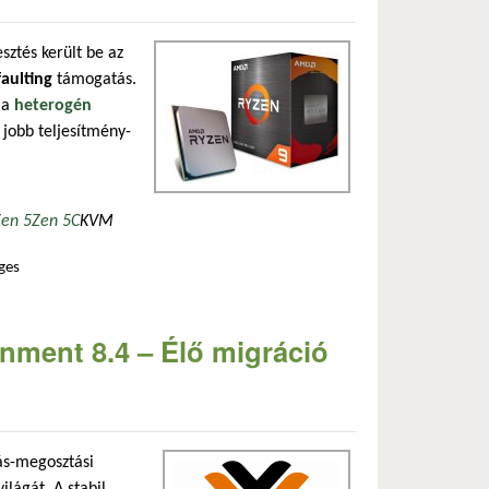
sztés került be az
aulting
támogatás.
 a
heterogén
 jobb teljesítmény-
Zen 5
Zen 5C
KVM
ges
rdware feedback interface és a cpuid faulting támogatás tartalommal kapcsolatosan
nment 8.4 – Élő migráció
ás-megosztási
ilágát. A stabil