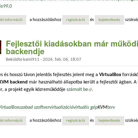
ie
9
9.0
a hozzászóláshoz
és
szüksé
bi információ
megjelent a proxmox ve 9.0 – debian 13 „trixie” alapokon, új lehetősé
regisztráció
bejelentkezés
Fejlesztői kiadásokban már működi
backendje
Beküldte
kami911
-
2026. feb. 06. 18:07
s és hosszú távon jelentős fejlesztés jelent meg a
VirtualBox
forráskó
KVM backend
már használható állapotba került a fejlesztői ágban. A
r, a projekt egyik közreműködője
számolt be
(külső hivatkozás)
.
VirtualBox
szabad szoftver
virtualizáció
virtuális gép
KVM
terv
a hozzászóláshoz
és
szüksé
bi információ
fejlesztői kiadásokban már működik a virtualbox új kvm backendje tar
regisztráció
bejelentkezés