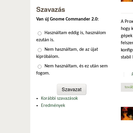
Szavazás
Van új Gnome Commander 2.0:
A Prox
hogy k
Választások
Használtam eddig is, használom
gépek 
ezután is.
felsze
Nem használtam, de az újat
konfig
kipróbálom.
stabil
Nem használtam, és ez után sem
fogom.
továb
Korábbi szavazások
Eredmények