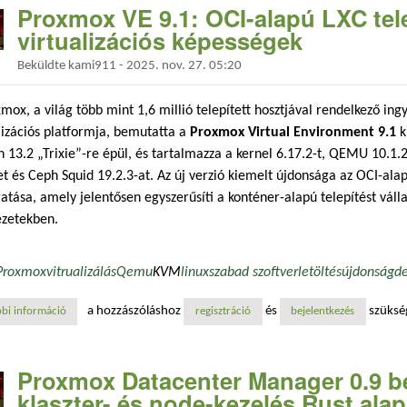
Proxmox VE 9.1: OCI-alapú LXC telep
virtualizációs képességek
Beküldte
kami911
-
2025. nov. 27. 05:20
mox, a világ több mint 1,6 millió telepített hosztjával rendelkező ing
lizációs platformja, bemutatta a
Proxmox Virtual Environment 9.1
k
 13.2 „Trixie”-re épül, és tartalmazza a kernel 6.17.2-t, QEMU 10.1.2-
et és Ceph Squid 19.2.3-at. Az új verzió kiemelt újdonsága az OCI-al
tása, amely jelentősen egyszerűsíti a konténer-alapú telepítést vállal
ezetekben.
Proxmox
vitrualizálás
Qemu
KVM
linux
szabad szoftver
letöltés
újdonság
d
a hozzászóláshoz
és
szüksé
bi információ
proxmox ve 9.1: oci-alapú lxc telepítés és fejlett virtualizációs képess
regisztráció
bejelentkezés
Proxmox Datacenter Manager 0.9 bé
klaszter- és node-kezelés Rust ala