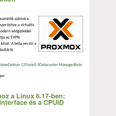
használók számára,
zerűsítve a virtuális
 modern widgetekkel
atja az EVPN
 kínál. A béta verzió a
buildről.
ebian
Debian 13
Trixie
0.9
Datacenter Manager
Beta
ges
e-kezelés rust alapokon tartalommal kapcsolatosan
z a Linux 6.17-ben:
nterface és a CPUID