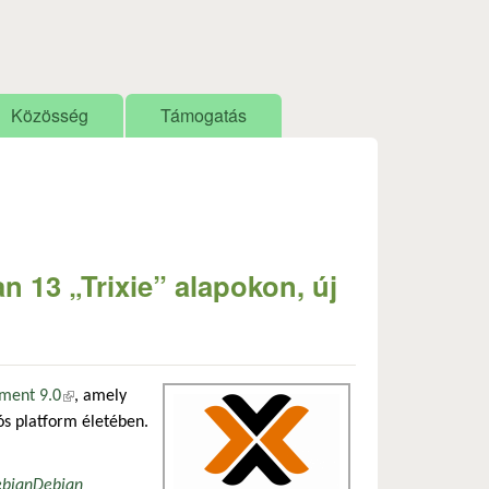
Közösség
Támogatás
n 13 „Trixie” alapokon, új
nment 9.0
(külső hivatkozás)
, amely
ós platform életében.
ebian
Debian