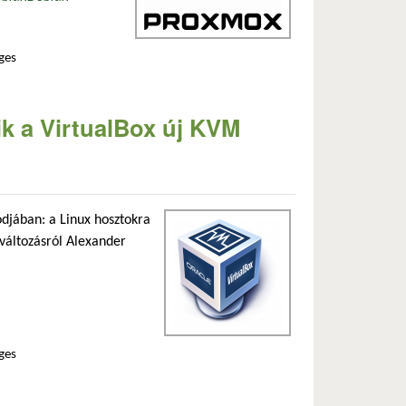
ges
gekkel tartalommal kapcsolatosan
k a VirtualBox új KVM
djában: a Linux hosztokra
 változásról Alexander
ges
talommal kapcsolatosan