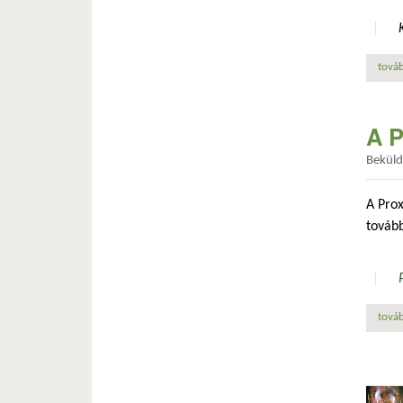
továb
A P
Bekül
A Prox
tovább
továb