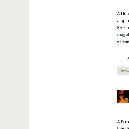
A Linu
alap 
Ezek a
magel
és ene
továb
A Prox
lehető