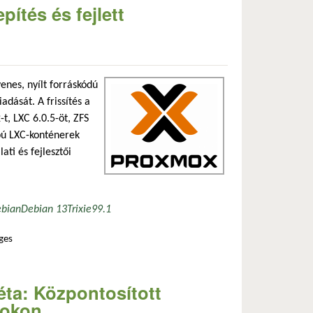
ítés és fejlett
yenes, nyílt forráskódú
iadását. A frissítés a
t, LXC 6.0.5-öt, ZFS
apú LXC-konténerek
ati és fejlesztői
ebian
Debian 13
Trixie
9
9.1
ges
égek tartalommal kapcsolatosan
ta: Központosított
pokon