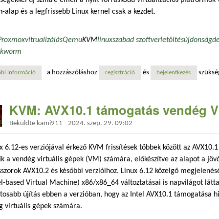
-alap és a legfrissebb Linux kernel csak a kezdet.
Proxmox
vitrualizálás
Qemu
KVM
linux
szabad szoftver
letöltés
újdonság
d
okworm
a hozzászóláshoz
és
szüksé
bi információ
megjelent a proxmox virtual environment 8.4 – élő migráció és új virtu
regisztráció
bejelentkezés
KVM: AVX10.1 támogatás vendég 
Beküldte
kami911
-
2024. szep. 29. 09:02
x 6.12-es verziójával érkező KVM frissítések többek között az AVX10.
ik a vendég virtuális gépek (VM) számára, előkészítve az alapot a jövő
szorok AVX10.2 és későbbi verzióihoz. Linux 6.12 közelgő megjelené
l-based Virtual Machine) x86/x86_64 változtatásai is napvilágot látta
tosabb újítás ebben a verzióban, hogy az Intel AVX10.1 támogatása hi
 virtuális gépek számára.