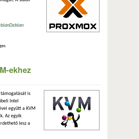
ebian
Debian
ges
alizációs lehetőségek tartalommal kapcsolatosan
VM-ekhez
1 támogatását is
beli Intel
sével együtt a KVM
k. Az egyik
rdethető lesz a