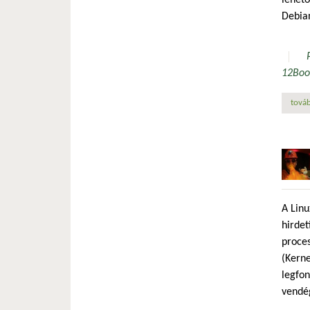
Debian
12
Bo
továb
A Linu
hirdet
proces
(Kerne
legfon
vendég