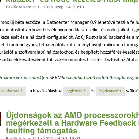
Beküldte
kami911
-
2025. szep. 14. 23:10
mox új béta eszköze, a Datacenter Manager 0.9 lehetővé teszi a fel
özpontosítottan követhessék nyomon klasztereiket és node-jaikat, egys
kezelését és a hálózati konfigurációt. Az új Rust-alapú backend és a
relt frontend gyors, felhasználóbarát élményt nyújt, miközben támog
urációt a szoftveralapú hálózatokhoz, és beépített hozzáférés-kezelést
 kiadás előkészítéseként fut, zökkenőmentes frissítést biztosít az Alpha 
Proxmox
vitrualizálás
Qemu
KVM
linux
szabad szoftver
letöltés
újdonság
d
a hozzászóláshoz
és
szüksé
bi információ
proxmox datacenter manager 0.9 béta: központosított klaszter- és nod
regisztráció
bejelentkezés
Újdonságok az AMD processzorokho
megérkezett a Hardware Feedback I
faulting támogatás
Beküldte
kami911
-
2025. júl. 30. 18:03