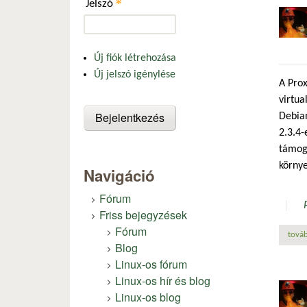
*
Jelszó
Új fiók létrehozása
Új jelszó igénylése
A Prox
virtua
Debian
2.3.4-
támoga
körny
Navigáció
Fórum
Friss bejegyzések
Fórum
továb
Blog
Linux-os fórum
Linux-os hír és blog
Linux-os blog