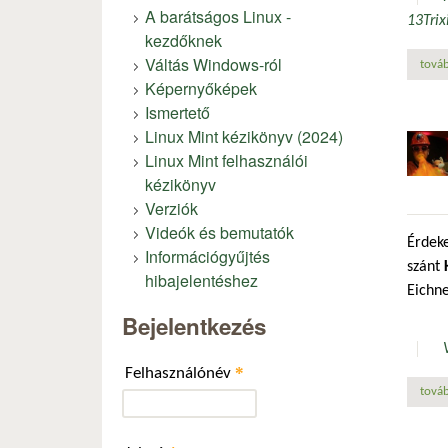
A barátságos Linux -
13
Trix
kezdőknek
Váltás Windows-ról
továb
Képernyőképek
Ismertető
Linux Mint kézikönyv (2024)
Linux Mint felhasználói
kézikönyv
Verziók
Videók és bemutatók
Érdeke
Információgyűjtés
szánt
hibajelentéshez
Eichne
Bejelentkezés
*
Felhasználónév
továb