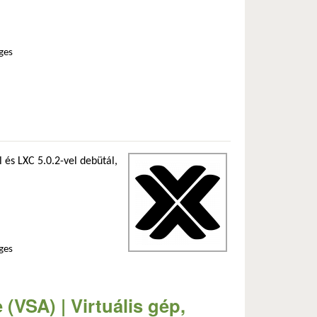
ges
 és LXC 5.0.2-vel debütál,
ges
(VSA) | Virtuális gép,