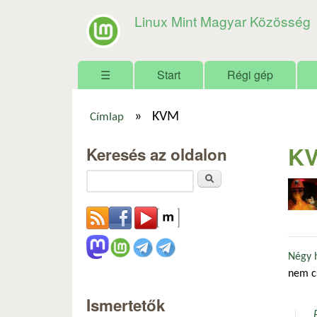
Linux Mint Magyar Közösség
Főmenü
☰
Start
Régi gép
»
KVM
Címlap
Jelenlegi hely
K
Keresés az oldalon
Keresés
Négy h
nem cs
Ismertetők