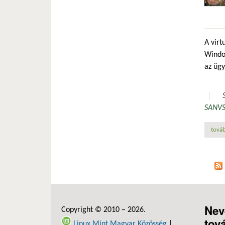
A virt
Window
az ügy
SAN
V
továb
Nev
Copyright © 2010 – 2026.
tov
Linux Mint Magyar Közösség
|