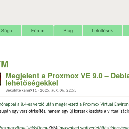
Ugrás a tartalomra
Súgó
Fórum
Blog
Letöltések
VM
Megjelent a Proxmox VE 9.0 – Debia
lehetőségekkel
Beküldte
kami911
-
2025. aug. 06. 22:55
ónappal a 8.4-es verzió után
megérkezett a Proxmox Virtual Enviro
upán egy verziófrissítés, hanem egy új korszak kezdete a virtualizáci
Proxmox
vitrualizálás
Qemu
KVM
linux
szabad szoftver
letöltés
újdonság
d