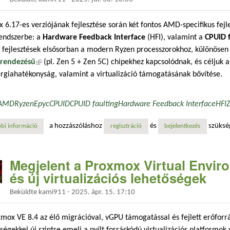
x 6.17-es verziójának fejlesztése során két fontos AMD-specifikus fejle
rendszerbe: a
Hardware Feedback Interface
(HFI), valamint a
CPUID f
 fejlesztések elsősorban a modern Ryzen processzorokhoz, különösen
rendezésű
(külső hivatkozás)
(pl. Zen 5 + Zen 5C) chipekhez kapcsolódnak, és céljuk a
rgiahatékonyság, valamint a virtualizáció támogatásának bővítése.
AMD
Ryzen
Epyc
CPUID
CPUID faulting
Hardware Feedback Interface
HFI
a hozzászóláshoz
és
szüksé
bi információ
újdonságok az amd processzorokhoz a linux 6.17-ben: megérkezett a ha
regisztráció
bejelentkezés
Megjelent a Proxmox Virtual Enviro
és új virtualizációs lehetőségek
Beküldte
kami911
-
2025. ápr. 15. 17:10
mox VE 8.4 az élő migrációval, vGPU támogatással és fejlett erőforr
ségekkel új szintre emeli a nyílt forráskódú virtualizációs platformok v