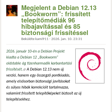
Megjelent a Debian 12.13
„Bookworm”: frissített
telepítőmédiák 96
hibajavítással és 85
biztonsági frissítéssel
Beküldte
kami911
-
2026. jan. 10. 23:31
2026. január 10-én a Debian Projekt
kiadta a Debian 12 „Bookworm”
oldstable ág tizenharmadik karbantartási
frissítését.
(külső hivatkozás)
A Debian 12.13 nem új
verzió, hanem egy összegző pontkiadás,
amely elsősorban biztonsági javításokat
és súlyos hibák korrekcióit tartalmazza,
valamint frissített telepítőképeket biztosít az új
telepítésekhez.