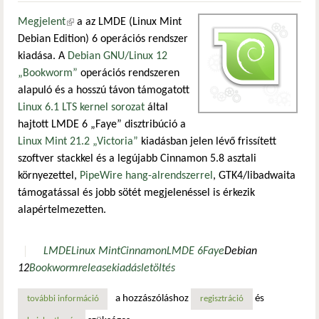
Megjelent
(külső hivatkozás)
a az LMDE (Linux Mint
Debian Edition) 6 operációs rendszer
kiadása. A
Debian GNU/Linux 12
„Bookworm”
operációs rendszeren
alapuló és a hosszú távon támogatott
Linux 6.1 LTS kernel sorozat
által
hajtott LMDE 6 „Faye” disztribúció a
Linux Mint 21.2 „Victoria”
kiadásban jelen lévő frissített
szoftver stackkel és a legújabb Cinnamon 5.8 asztali
környezettel,
PipeWire hang-alrendszerrel
, GTK4/libadwaita
támogatással és jobb sötét megjelenéssel is érkezik
alapértelmezetten.
LMDE
Linux Mint
Cinnamon
LMDE 6
Faye
Debian
12
Bookworm
release
kiadás
letöltés
a hozzászóláshoz
és
további információ
megjelent a linux mint debian edition 6 „faye” kiadása ta
regisztráció