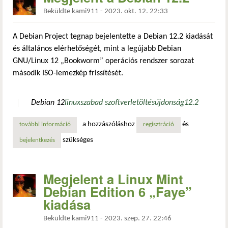
Beküldte
kami911
-
2023. okt. 12. 22:33
A Debian Project tegnap bejelentette a Debian 12.2 kiadását
és általános elérhetőségét, mint a legújabb Debian
GNU/Linux 12 „Bookworm” operációs rendszer sorozat
második ISO-lemezkép frissítését.
Debian 12
linux
szabad szoftver
letöltés
újdonság
12.2
a hozzászóláshoz
és
további információ
megjelent a debian 12.2 tartalommal kapcsolatosan
regisztráció
szükséges
bejelentkezés
Megjelent a Linux Mint
Debian Edition 6 „Faye”
kiadása
Beküldte
kami911
-
2023. szep. 27. 22:46