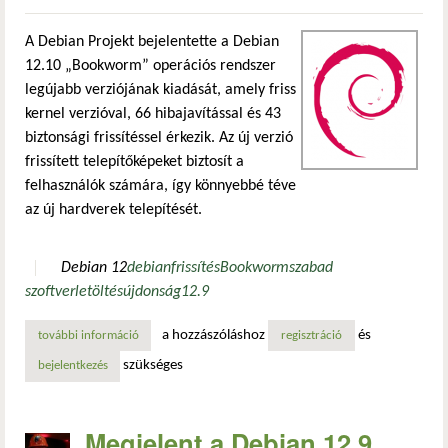
A Debian Projekt bejelentette a Debian
12.10 „Bookworm” operációs rendszer
legújabb verziójának kiadását, amely friss
kernel verzióval, 66 hibajavítással és 43
biztonsági frissítéssel érkezik. Az új verzió
frissített telepítőképeket biztosít a
felhasználók számára, így könnyebbé téve
az új hardverek telepítését.
Debian 12
debian
frissítés
Bookworm
szabad
szoftver
letöltés
újdonság
12.9
a hozzászóláshoz
és
további információ
megjelent a debian 12.10 – fókuszban a biztonság és stabil
regisztráció
szükséges
bejelentkezés
Megjelent a Debian 12.9