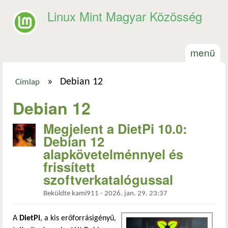
Ugrás a tartalomra
Linux Mint Magyar Közösség
menü
»
Debian 12
Címlap
Jelenlegi hely
Debian 12
Megjelent a DietPi 10.0:
Debian 12
alapkövetelménnyel és
frissített
szoftverkatalógussal
Beküldte
kami911
-
2026. jan. 29. 23:37
A
DietPi
, a kis erőforrásigényű,