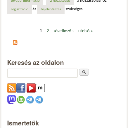
a hozzászóláshoz
további információ
mindenki kérte az lmde 6-ot! most itt a béta verzió, indulj
2 hozzászólás
és
szükséges
regisztráció
bejelentkezés
1
2
következő ›
utolsó »
Oldalak
Keresés az oldalon
Keresés
Ismertetők