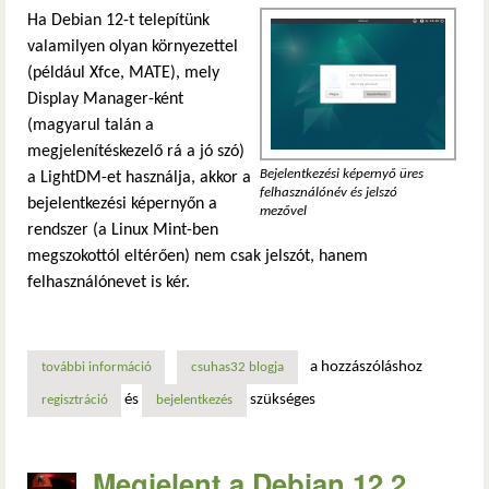
Ha Debian 12-t telepítünk
valamilyen olyan környezettel
(például Xfce, MATE), mely
Display Manager-ként
(magyarul talán a
megjelenítéskezelő rá a jó szó)
Bejelentkezési képernyő üres
a LightDM-et használja, akkor a
felhasználónév és jelszó
bejelentkezési képernyőn a
mezővel
rendszer (a Linux Mint-ben
megszokottól eltérően) nem csak jelszót, hanem
felhasználónevet is kér.
a hozzászóláshoz
további információ
debian 12 lightdm – a felhasználók nevének megjelenítése
csuhas32 blogja
és
szükséges
regisztráció
bejelentkezés
Megjelent a Debian 12.2