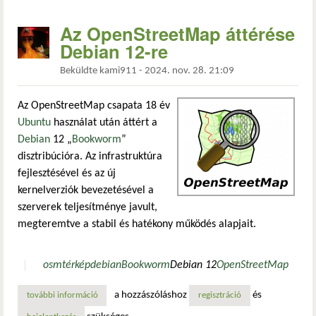
Az OpenStreetMap áttérése
Debian 12-re
Beküldte
kami911
-
2024. nov. 28. 21:09
Az OpenStreetMap csapata 18 év
Ubuntu
használat után áttért a
Debian
12 „
Bookworm
”
disztribúcióra. Az infrastruktúra
fejlesztésével és az új
kernelverziók bevezetésével a
szerverek teljesítménye javult,
megteremtve a stabil és hatékony működés alapjait.
osm
térkép
debian
Bookworm
Debian 12
OpenStreetMap
a hozzászóláshoz
és
további információ
az openstreetmap áttérése debian 12-re tartalommal kapc
regisztráció