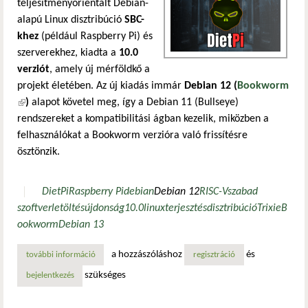
teljesítményorientált Debian-
alapú Linux disztribúció
SBC-
khez
(például Raspberry Pi) és
szerverekhez, kiadta a
10.0
verziót
, amely új mérföldkő a
projekt életében. Az új kiadás immár
Debian 12 (
Bookworm
(külső hivatkozás)
)
alapot követel meg, így a Debian 11 (Bullseye)
rendszereket a kompatibilitási ágban kezelik, miközben a
felhasználókat a Bookworm verzióra való frissítésre
ösztönzik.
DietPi
Raspberry Pi
debian
Debian 12
RISC-V
szabad
szoftver
letöltés
újdonság
10.0
linux
terjesztés
disztribúció
Trixie
B
ookworm
Debian 13
a hozzászóláshoz
és
további információ
megjelent a dietpi 10.0: debian 12 alapkövetelménnyel és f
regisztráció
szükséges
bejelentkezés