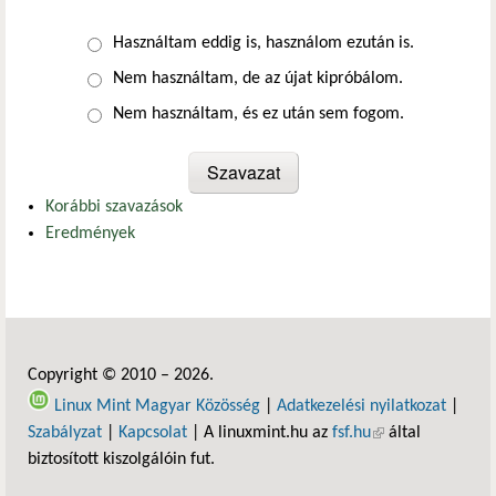
Választások
Használtam eddig is, használom ezután is.
Nem használtam, de az újat kipróbálom.
Nem használtam, és ez után sem fogom.
Korábbi szavazások
Eredmények
Copyright © 2010 – 2026.
Linux Mint Magyar Közösség
|
Adatkezelési nyilatkozat
|
Szabályzat
|
Kapcsolat
| A linuxmint.hu az
fsf.hu
(külső hivatkozás)
által
biztosított kiszolgálóin fut.