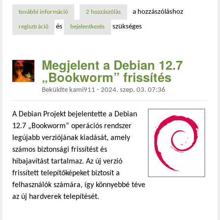
a hozzászóláshoz
további információ
megjelent a debian 12.8 „bookworm” frissítés tartalommal
2 hozzászólás
és
szükséges
regisztráció
bejelentkezés
Megjelent a Debian 12.7
„Bookworm” frissítés
Beküldte
kami911
-
2024. szep. 03. 07:36
A Debian Projekt bejelentette a Debian
12.7 „Bookworm” operációs rendszer
legújabb verziójának kiadását, amely
számos biztonsági frissítést és
hibajavítást tartalmaz. Az új verzió
frissített telepítőképeket biztosít a
felhasználók számára, így könnyebbé téve
az új hardverek telepítését.