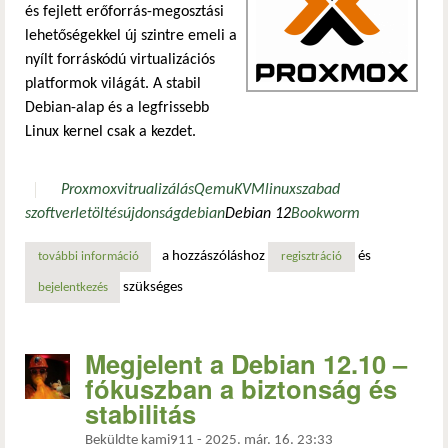
és fejlett erőforrás-megosztási
lehetőségekkel új szintre emeli a
nyílt forráskódú virtualizációs
platformok világát. A stabil
Debian-alap és a legfrissebb
Linux kernel csak a kezdet.
Proxmox
vitrualizálás
Qemu
KVM
linux
szabad
szoftver
letöltés
újdonság
debian
Debian 12
Bookworm
a hozzászóláshoz
és
további információ
megjelent a proxmox virtual environment 8.4 – élő migráci
regisztráció
szükséges
bejelentkezés
Megjelent a Debian 12.10 –
fókuszban a biztonság és
stabilitás
Beküldte
kami911
-
2025. már. 16. 23:33