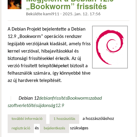
„Bookworm” frissítés
Beküldte
kami911
-
2025. jan. 12. 17:56
A Debian Projekt bejelentette a Debian
12.9 „Bookworm” operációs rendszer
legújabb verziójának kiadását, amely friss
kernel verzióval, hibajavításokkal és
biztonsági frissítésekkel érkezik. Az új
verzió frissített telepítőképeket biztosít a
felhasználók számára, így könnyebbé téve
az új hardverek telepítését.
Debian 12
debian
frissítés
Bookworm
szabad
szoftver
letöltés
újdonság
12.9
a hozzászóláshoz
további információ
megjelent a debian 12.9 „bookworm” frissítés tartalommal
1 hozzászólás
és
szükséges
regisztráció
bejelentkezés