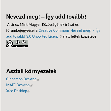
Nevezd meg! – Így add tovább!
A Linux Mint Magyar Közösségének írásai és
fórumbejegyzései a
Creative Commons Nevezd meg! – Így
add tovább! 3.0 Unported Licenc
(külső hivatkozás)
alatt lettek közzétéve.
Asztali környezetek
Cinnamon Desktop
(külső hivatkozás)
MATE Desktop
(külső hivatkozás)
Xfce Desktop
(külső hivatkozás)