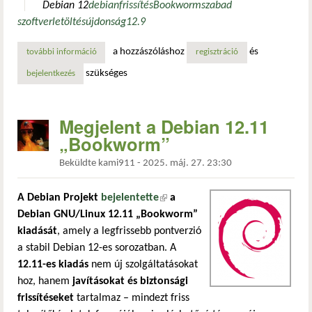
Debian 12
debian
frissítés
Bookworm
szabad
szoftver
letöltés
újdonság
12.9
a hozzászóláshoz
és
további információ
megjelent a debian 12.13 „bookworm”: frissített telepítőméd
regisztráció
szükséges
bejelentkezés
Megjelent a Debian 12.11
„Bookworm”
Beküldte
kami911
-
2025. máj. 27. 23:30
A Debian Projekt
bejelentette
(külső hivatkozás)
a
Debian GNU/Linux 12.11 „Bookworm”
kiadását
, amely a legfrissebb pontverzió
a stabil Debian 12-es sorozatban. A
12.11-es kiadás
nem új szolgáltatásokat
hoz, hanem
javításokat és biztonsági
frissítéseket
tartalmaz – mindezt friss