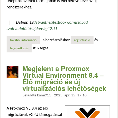
telepítőkészletek formájában is elérhetővé téve az új
rendszerekhez.
Debian 12
debian
frissítés
Bookworm
szabad
szoftver
letöltés
újdonság
12.11
a hozzászóláshoz
és
további információ
megjelent a debian 12.11 „bookworm” tartalommal kapcso
regisztráció
szükséges
bejelentkezés
Megjelent a Proxmox
Virtual Environment 8.4 –
Élő migráció és új
virtualizációs lehetőségek
Beküldte
kami911
-
2025. ápr. 15. 17:10
A Proxmox VE 8.4 az élő
migrációval, vGPU támogatással