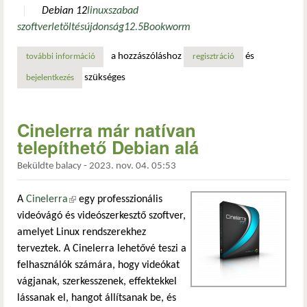
Debian 12
linux
szabad
szoftver
letöltés
újdonság
12.5
Bookworm
a hozzászóláshoz
és
további információ
megjelent a debian 12.5 tartalommal kapcsolatosan
regisztráció
szükséges
bejelentkezés
Cinelerra már natívan
telepíthető Debian alá
Beküldte
balacy
-
2023. nov. 04. 05:53
A
Cinelerra
(külső hivatkozás)
egy professzionális
videóvágó és videószerkesztő szoftver,
amelyet Linux rendszerekhez
terveztek. A Cinelerra lehetővé teszi a
felhasználók számára, hogy videókat
vágjanak, szerkesszenek, effektekkel
lássanak el, hangot állítsanak be, és