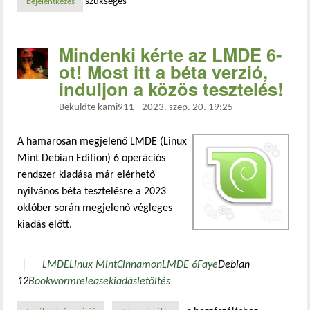
szükséges
bejelentkezés
Mindenki kérte az LMDE 6-
ot! Most itt a béta verzió,
induljon a közös tesztelés!
Beküldte
kami911
-
2023. szep. 20. 19:25
A hamarosan megjelenő LMDE (Linux
Mint Debian Edition) 6 operációs
rendszer kiadása már elérhető
nyilvános béta tesztelésre a 2023
október során megjelenő végleges
kiadás előtt.
LMDE
Linux Mint
Cinnamon
LMDE 6
Faye
Debian
12
Bookworm
release
kiadás
letöltés