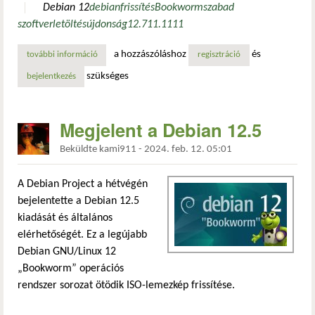
Debian 12
debian
frissítés
Bookworm
szabad
szoftver
letöltés
újdonság
12.7
11.11
11
a hozzászóláshoz
és
további információ
megjelent a debian 12.7 „bookworm” frissítés tartalommal
regisztráció
szükséges
bejelentkezés
Megjelent a Debian 12.5
Beküldte
kami911
-
2024. feb. 12. 05:01
A Debian Project a hétvégén
bejelentette a Debian 12.5
kiadását és általános
elérhetőségét. Ez a legújabb
Debian GNU/Linux 12
„Bookworm” operációs
rendszer sorozat ötödik ISO-lemezkép frissítése.