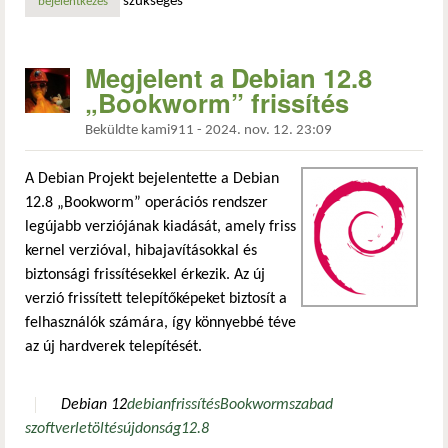
szükséges
bejelentkezés
Megjelent a Debian 12.8
„Bookworm” frissítés
Beküldte
kami911
-
2024. nov. 12. 23:09
A Debian Projekt bejelentette a Debian
12.8 „Bookworm” operációs rendszer
legújabb verziójának kiadását, amely friss
kernel verzióval, hibajavításokkal és
biztonsági frissítésekkel érkezik. Az új
verzió frissített telepítőképeket biztosít a
felhasználók számára, így könnyebbé téve
az új hardverek telepítését.
Debian 12
debian
frissítés
Bookworm
szabad
szoftver
letöltés
újdonság
12.8