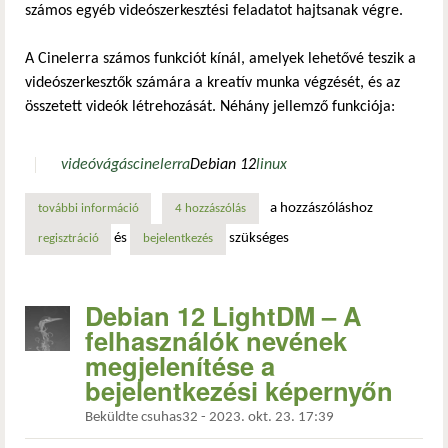
számos egyéb videószerkesztési feladatot hajtsanak végre.
A Cinelerra számos funkciót kínál, amelyek lehetővé teszik a
videószerkesztők számára a kreatív munka végzését, és az
összetett videók létrehozását. Néhány jellemző funkciója:
videóvágás
cinelerra
Debian 12
linux
a hozzászóláshoz
további információ
cinelerra már natívan telepíthető debian alá tartalommal 
4 hozzászólás
és
szükséges
regisztráció
bejelentkezés
Debian 12 LightDM – A
felhasználók nevének
megjelenítése a
bejelentkezési képernyőn
Beküldte
csuhas32
-
2023. okt. 23. 17:39