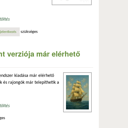
töltés
szükséges
csolatosan
jelentkezés
t verziója már elérhető
endszer kiadása már elérhető
ők és rajongók már telepíthetik a
töltés
ges
apcsolatosan