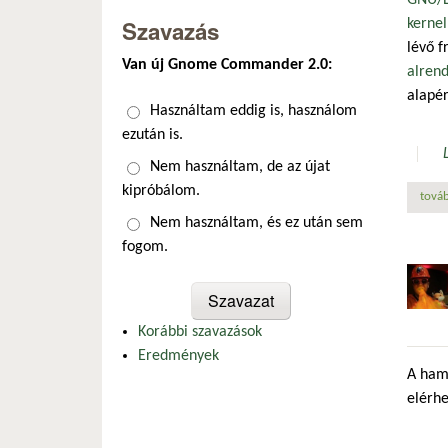
GNU/L
Szavazás
kernel
lévő f
Van új Gnome Commander 2.0:
alrend
alapé
Választások
Használtam eddig is, használom
ezután is.
Nem használtam, de az újat
kipróbálom.
továb
Nem használtam, és ez után sem
fogom.
Korábbi szavazások
Eredmények
A ham
elérhe