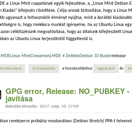
E a Linux Mint csapatának egyik fejlesztése, a „Linux Mint Debian E
 Kiadás” kifejezés rövidítése. Célja annak biztosítása, hogy a Linux M
bb ugyanazt a felhasználói élményt nyújtsa, mint a korábbi kiadásokba
etőségre is, hogy mekkora munkát igényelne, ha az Ubuntu Linux egy
zon célkitűzésünk megvalósítása, hogy az általunk kifejlesztett Linu
lábán az Ubuntu Linux terjesztéstől függetlenül is.
LMDE
Linux Mint
Cinnamon
LMDE 4 Debbie
Debian 10 Buster
release
a hozzászóláshoz
és
bi információ
megjelent az lmde 4 debbie tartalommal kapcsolatosan
10 hozzászólás
regisztráció
be
GPG error, Release: NO_PUBKEY - 
javítása
Beküldte
kimarite
-
2017. szep. 10. 17:09
ian rendszerre próbálsz mostanában (Debian Stretch) PPA-t felvenni,