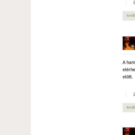
továb
A ham
elérhe
előtt.
továb