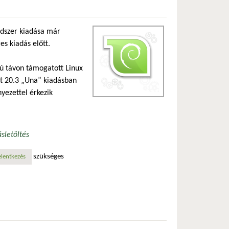
dszer kiadása már
s kiadás előtt.
ú távon támogatott Linux
int 20.3 „Una” kiadásban
nyezettel érkezik
ás
letöltés
szükséges
atosan
elentkezés