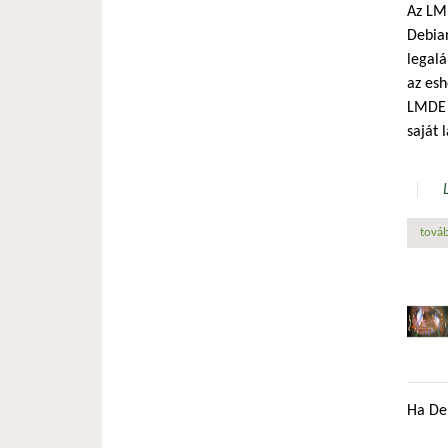
Az LMD
Debian
legalá
az esh
LMDE a
saját 
továb
Ha Deb