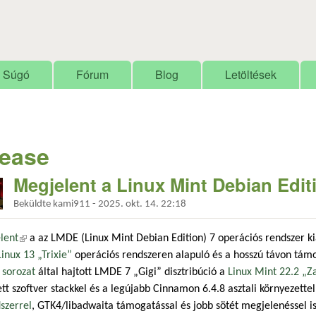
Ugrás a tartalomra
Súgó
Fórum
Blog
Letöltések
lease
Megjelent a Linux Mint Debian Edit
Beküldte
kami911
-
2025. okt. 14. 22:18
lent
(külső hivatkozás)
a az LMDE (Linux Mint Debian Edition) 7 operációs rendszer k
nux 13 „Trixie”
operációs rendszeren alapuló és a hosszú távon tám
 sorozat
által hajtott LMDE 7 „Gigi” disztribúció a
Linux Mint 22.2 „Z
tett szoftver stackkel és a legújabb Cinnamon 6.4.8 asztali környezette
szerrel
, GTK4/libadwaita támogatással és jobb sötét megjelenéssel is