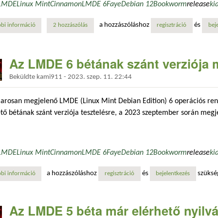
LMDE
Linux Mint
Cinnamon
LMDE 6
Faye
Debian 12
Bookworm
release
ki
a hozzászóláshoz
és
bi információ
mindenki kérte az lmde 6-ot! most itt a béta verzió, induljon a közös te
2 hozzászólás
regisztráció
bej
Az LMDE 6 bétának szánt verziója m
Beküldte
kami911
-
2023. szep. 11. 22:44
arosan megjelenő LMDE (Linux Mint Debian Edition) 6 operációs ren
tő bétának szánt verziója tesztelésre, a 2023 szeptember során megj
LMDE
Linux Mint
Cinnamon
LMDE 6
Faye
Debian 12
Bookworm
release
ki
a hozzászóláshoz
és
szüksé
bi információ
az lmde 6 bétának szánt verziója már elérhető tesztelésre tartalommal 
regisztráció
bejelentkezés
Az LMDE 5 béta már elérhető nyilvá