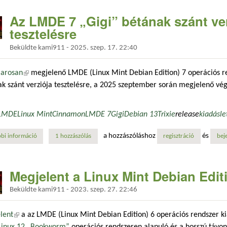
Az LMDE 7 „Gigi” bétának szánt ver
tesztelésre
Beküldte
kami911
-
2025. szep. 17. 22:40
arosan
(külső hivatkozás)
megjelenő LMDE (Linux Mint Debian Edition) 7 operációs r
k szánt verziója tesztelésre, a 2025 szeptember során megjelenő végl
LMDE
Linux Mint
Cinnamon
LMDE 7
Gigi
Debian 13
Trixie
release
kiadás
le
a hozzászóláshoz
és
bi információ
az lmde 7 „gigi” bétának szánt verziója már elérhető tesztelésre tartal
1 hozzászólás
regisztráció
bej
Megjelent a Linux Mint Debian Edit
Beküldte
kami911
-
2023. szep. 27. 22:46
lent
(külső hivatkozás)
a az LMDE (Linux Mint Debian Edition) 6 operációs rendszer k