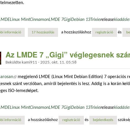
rtelmezetten.
LMDE
Linux Mint
Cinnamon
LMDE 7
Gigi
Debian 13
Trixie
release
kiadás
le
a hozzászóláshoz
és
bi információ
megjelent a linux mint debian edition 7 „gigi” kiadása tartalommal kap
17 hozzászólás
regisztráció
be
Az LMDE 7 „Gigi” véglegesnek szán
Beküldte
kami911
-
2025. okt. 11. 05:58
arosan
(külső hivatkozás)
megjelenő LMDE (Linux Mint Debian Edition) 7 operációs r
esnek szánt verzióban, amiről bejelentés is lesz. Addig is a korán kel
eges ISO-lemezképet.
LMDE
Linux Mint
Cinnamon
LMDE 7
Gigi
Debian 13
Trixie
release
kiadás
le
a hozzászóláshoz
és
szüksé
bi információ
az lmde 7 „gigi” véglegesnek szánt verziója már elérhető tartalommal k
regisztráció
bejelentkezés