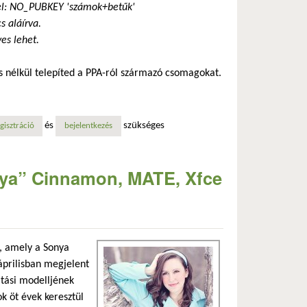
ő el: NO_PUBKEY 'számok+betűk'
s aláírva.
es lehet.
tés nélkül telepíted a PPA-ról származó csomagokat.
és
szükséges
al kapcsolatosan
gisztráció
bejelentkezés
nya” Cinnamon, MATE, Xfce
t, amely a Sonya
 áprilisban megjelent
atási modelljének
ok öt évek keresztül