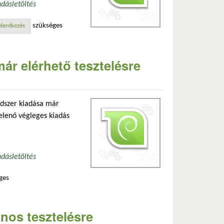
adás
letöltés
szükséges
sztelés! tartalommal kapcsolatosan
elentkezés
ár elérhető tesztelésre
dszer kiadása már
elenő végleges kiadás
adás
letöltés
ges
kapcsolatosan
nos tesztelésre