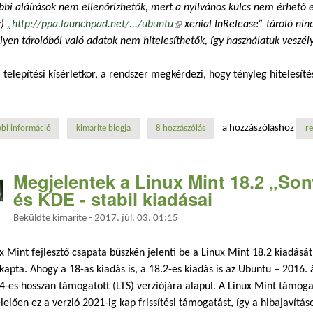
bbi aláírások nem ellenőrizhetők, mert a nyilvános kulcs nem érhet
) „
http://ppa.launchpad.net/.../ubuntu
(külső hivatkozás)
xenial InRelease” tároló ninc
ilyen tárolóból való adatok nem hitelesíthetők, így használatuk veszély
 a telepítési kísérletkor, a rendszer megkérdezi, hogy tényleg hitelesí
a hozzászóláshoz
bi információ
gpg error, release: no_pubkey - publikus kulcs hiba javítása tartalomm
kimarite blogja
8 hozzászólás
re
Megjelentek a Linux Mint 18.2 „So
és KDE - stabil kiadásai
Beküldte
kimarite
-
2017. júl. 03. 01:15
x Mint fejlesztő csapata büszkén jelenti be a Linux Mint 18.2 kiadásá
kapta. Ahogy a 18-as kiadás is, a 18.2-es kiadás is az Ubuntu – 2016.
4-es hosszan támogatott (LTS) verziójára alapul. A Linux Mint támog
elően ez a verzió 2021-ig kap frissítési támogatást, így a hibajavítás