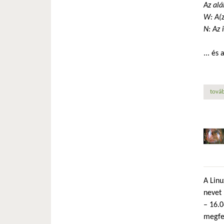
Az alá
W: A(z
N: Az 
... és
továb
A Linu
nevet 
– 16.0
megfel