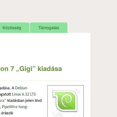
Közösség
Támogatás
ion 7 „Gigi” kiadása
iadása. A
Debian
ogatott
Linux 6.12 LTS
ara”
kiadásban jelen lévő
l,
PipeWire hang-
 érkezik