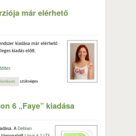
ziója már elérhető
endszer kiadása már elérhető
eges kiadás előtt.
töltés
szükséges
ommal kapcsolatosan
elentkezés
ion 6 „Faye” kiadása
iadása. A
Debian