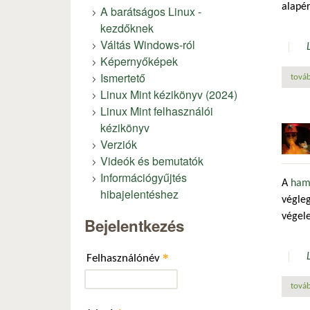
alapé
A barátságos Linux -
kezdőknek
Váltás Windows-ról
Képernyőképek
Ismertető
továb
Linux Mint kézikönyv (2024)
Linux Mint felhasználói
kézikönyv
Verziók
Videók és bemutatók
Információgyűjtés
A
ham
hibajelentéshez
végleg
végel
Bejelentkezés
*
Felhasználónév
továb