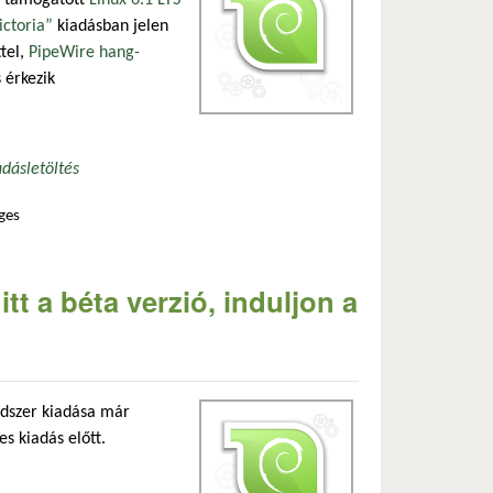
n támogatott
Linux 6.1 LTS
ictoria”
kiadásban jelen
ttel,
PipeWire hang-
 érkezik
adás
letöltés
ges
csolatosan
tt a béta verzió, induljon a
dszer kiadása már
s kiadás előtt.