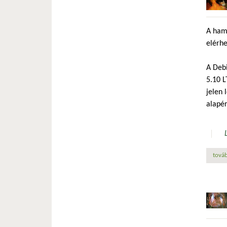
A ham
elérhe
A Debi
5.10 L
jelen 
alapé
továb