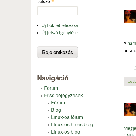
*
Jelszó
Új fiók létrehozása
Új jelszó igénylése
A
ham
bétána
Navigáció
továb
Fórum
Friss bejegyzések
Fórum
Blog
Linux-os fórum
Linux-os hír és blog
Megje
Linux-os blog