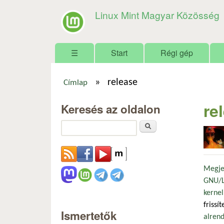
Linux Mint Magyar Közösség
Főmenü
☰
Start
Régi gép
»
release
Címlap
Jelenlegi hely
re
Keresés az oldalon
Keresés
Megje
GNU/Li
kernel
frissí
Ismertetők
alrend