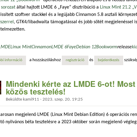
inux 12 „Bookworm”
operációs rendszeren alapuló és a hosszú távo
 sorozat
által hajtott LMDE 6 „Faye” disztribúció a
Linux Mint 21.2 „V
rissített szoftver stackkel és a legújabb Cinnamon 5.8 asztali környeze
szerrel
, GTK4/libadwaita támogatással és jobb sötét megjelenéssel is
rtelmezetten.
LMDE
Linux Mint
Cinnamon
LMDE 6
Faye
Debian 12
Bookworm
release
ki
a hozzászóláshoz
és
szüksé
bi információ
megjelent a linux mint debian edition 6 „faye” kiadása tartalommal kap
regisztráció
bejelentkezés
Mindenki kérte az LMDE 6-ot! Most i
közös tesztelés!
Beküldte
kami911
-
2023. szep. 20. 19:25
arosan megjelenő LMDE (Linux Mint Debian Edition) 6 operációs ren
tő nyilvános béta tesztelésre a 2023 október során megjelenő véglege