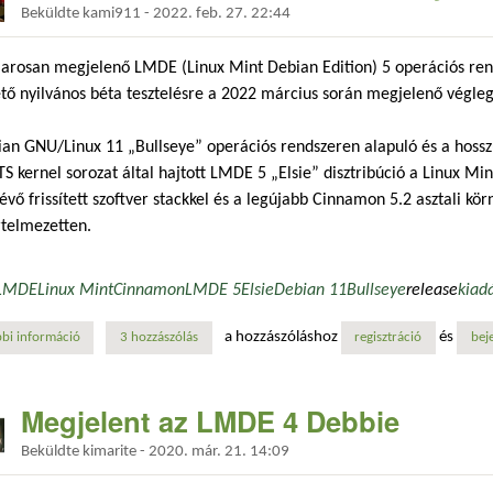
Beküldte
kami911
-
2022. feb. 27. 22:44
arosan megjelenő LMDE (Linux Mint Debian Edition) 5 operációs ren
tő nyilvános béta tesztelésre a 2022 március során megjelenő véglege
an GNU/Linux 11 „Bullseye” operációs rendszeren alapuló és a hossz
TS kernel sorozat által hajtott LMDE 5 „Elsie” disztribúció a Linux M
lévő frissített szoftver stackkel és a legújabb Cinnamon 5.2 asztali kör
rtelmezetten.
LMDE
Linux Mint
Cinnamon
LMDE 5
Elsie
Debian 11
Bullseye
release
kiad
a hozzászóláshoz
és
bi információ
az lmde 5 béta már elérhető nyilvános tesztelésre tartalommal kapcsol
3 hozzászólás
regisztráció
bej
Megjelent az LMDE 4 Debbie
Beküldte
kimarite
-
2020. már. 21. 14:09