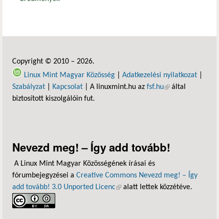
Copyright © 2010 – 2026.
Linux Mint Magyar Közösség
|
Adatkezelési nyilatkozat
|
Szabályzat
|
Kapcsolat
| A linuxmint.hu az
fsf.hu
(külső hivatkozás)
által
biztosított kiszolgálóin fut.
Nevezd meg! – Így add tovább!
A Linux Mint Magyar Közösségének írásai és
fórumbejegyzései a
Creative Commons Nevezd meg! – Így
add tovább! 3.0 Unported Licenc
(külső hivatkozás)
alatt lettek közzétéve.