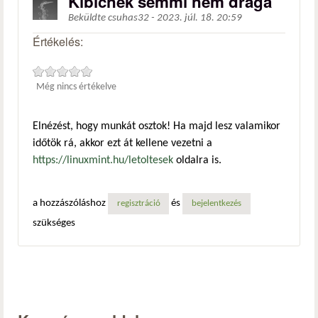
Kibicnek semmi nem drága
Beküldte
csuhas32
-
2023. júl. 18. 20:59
Értékelés:
Még nincs értékelve
Elnézést, hogy munkát osztok! Ha majd lesz valamikor
időtök rá, akkor ezt át kellene vezetni a
https://linuxmint.hu/letoltesek
oldalra is.
a hozzászóláshoz
és
regisztráció
bejelentkezés
szükséges