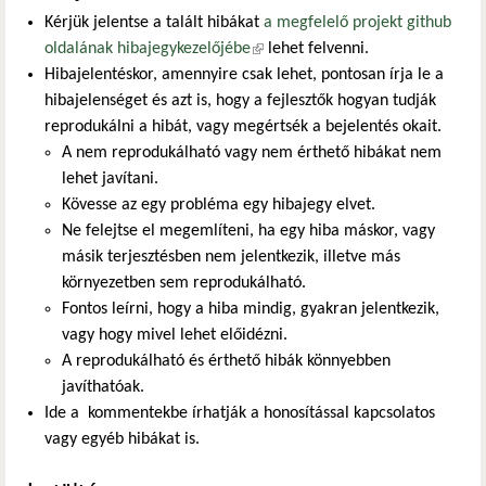
Kérjük jelentse a talált hibákat
a megfelelő projekt github
oldalának hibajegykezelőjébe
(külső hivatkozás)
lehet felvenni.
Hibajelentéskor, amennyire csak lehet, pontosan írja le a
hibajelenséget és azt is, hogy a fejlesztők hogyan tudják
reprodukálni a hibát, vagy megértsék a bejelentés okait.
A nem reprodukálható vagy nem érthető hibákat nem
lehet javítani.
Kövesse az egy probléma egy hibajegy elvet.
Ne felejtse el megemlíteni, ha egy hiba máskor, vagy
másik terjesztésben nem jelentkezik, illetve más
környezetben sem reprodukálható.
Fontos leírni, hogy a hiba mindig, gyakran jelentkezik,
vagy hogy mivel lehet előidézni.
A reprodukálható és érthető hibák könnyebben
javíthatóak.
Ide a kommentekbe írhatják a honosítással kapcsolatos
vagy egyéb hibákat is.