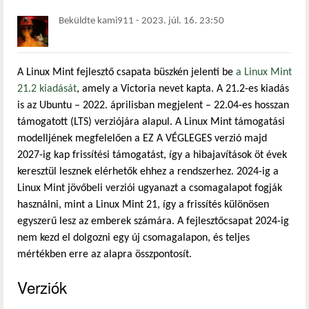
Beküldte
kami911
-
2023. júl. 16. 23:50
A Linux Mint fejlesztő csapata büszkén jelenti be
a Linux Mint
21.2 kiadását
, amely a Victoria nevet kapta. A 21.2-es kiadás
is az Ubuntu – 2022. áprilisban megjelent – 22.04-es hosszan
támogatott (LTS) verziójára alapul. A Linux Mint támogatási
modelljének megfelelően a EZ A VÉGLEGES verzió majd
2027-ig kap frissítési támogatást, így a hibajavítások öt évek
keresztül lesznek elérhetők ehhez a rendszerhez. 2024-ig a
Linux Mint jövőbeli verziói ugyanazt a csomagalapot fogják
használni, mint a Linux Mint 21, így a frissítés különösen
egyszerű lesz az emberek számára. A fejlesztőcsapat 2024-ig
nem kezd el dolgozni egy új csomagalapon, és teljes
mértékben erre az alapra összpontosít.
Verziók