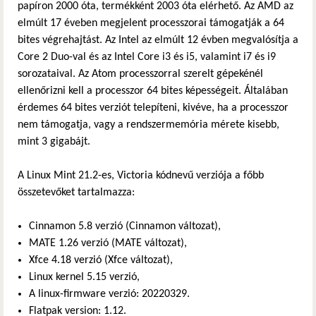
papíron 2000 óta, termékként 2003 óta elérhető. Az AMD az
hivatkozás)
elmúlt 17 éveben megjelent processzorai támogatják a 64
bites végrehajtást. Az Intel az elmúlt 12 évben megvalósítja a
Core 2 Duo-val és az Intel Core i3 és i5, valamint i7 és i9
sorozataival. Az Atom processzorral szerelt gépekénél
ellenőrizni kell a processzor 64 bites képességeit. Általában
érdemes 64 bites verziót telepíteni, kivéve, ha a processzor
nem támogatja, vagy a rendszermemória mérete kisebb,
mint 3 gigabájt.
A Linux Mint 21.2-es, Victoria kódnevű verziója a főbb
összetevőket tartalmazza:
Cinnamon 5.8 verzió (Cinnamon változat),
MATE 1.26 verzió (MATE változat),
Xfce 4.18 verzió (Xfce változat),
Linux kernel 5.15 verzió,
A linux-firmware verzió: 20220329.
Flatpak version: 1.12.