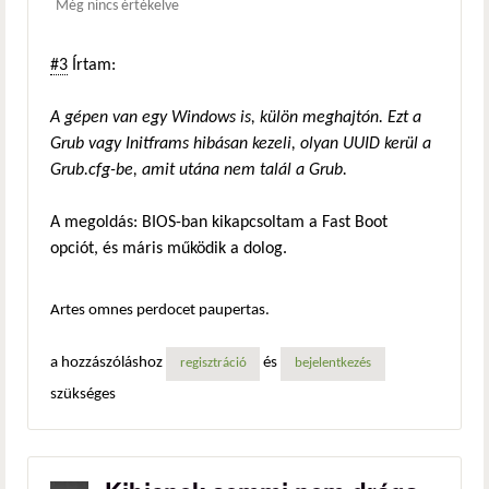
Még nincs értékelve
#3
Írtam:
A gépen van egy Windows is, külön meghajtón. Ezt a
Grub vagy Initframs hibásan kezeli, olyan UUID kerül a
Grub.cfg-be, amit utána nem talál a Grub.
A megoldás: BIOS-ban kikapcsoltam a Fast Boot
opciót, és máris működik a dolog.
Artes omnes perdocet paupertas.
a hozzászóláshoz
és
regisztráció
bejelentkezés
szükséges