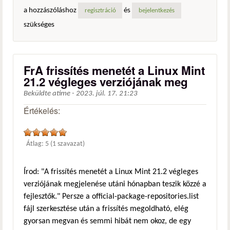
a hozzászóláshoz
és
regisztráció
bejelentkezés
szükséges
FrA frissítés menetét a Linux Mint
21.2 végleges verziójának meg
Beküldte
atime
-
2023. júl. 17. 21:23
Értékelés:
Átlag:
5
(
1
szavazat)
Írod: "A frissítés menetét a Linux Mint 21.2 végleges
verziójának megjelenése utáni hónapban teszik közzé a
fejlesztők." Persze a official-package-repositories.list
fájl szerkesztése után a frissítés megoldható, elég
gyorsan megvan és semmi hibát nem okoz, de egy