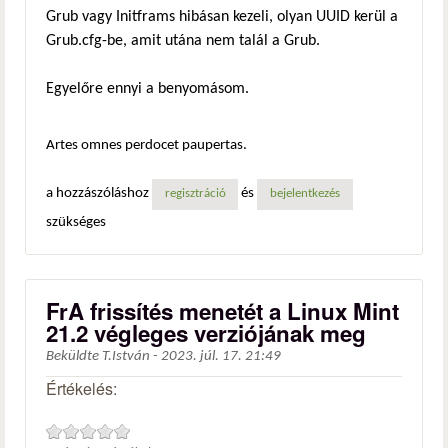
Grub vagy Initframs hibásan kezeli, olyan UUID kerül a
Grub.cfg-be, amit utána nem talál a Grub.
Egyelőre ennyi a benyomásom.
Artes omnes perdocet paupertas.
a hozzászóláshoz
és
regisztráció
bejelentkezés
szükséges
FrA frissítés menetét a Linux Mint
21.2 végleges verziójának meg
Beküldte
T.István
-
2023. júl. 17. 21:49
Értékelés: