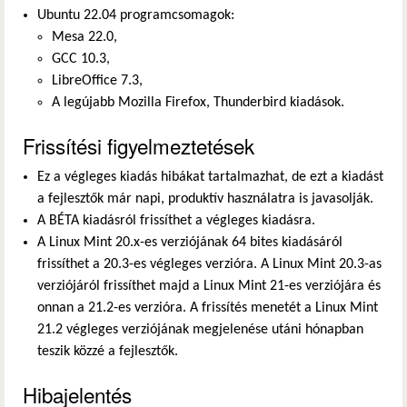
Ubuntu 22.04 programcsomagok:
Mesa 22.0,
GCC 10.3,
LibreOffice 7.3,
A legújabb Mozilla Firefox, Thunderbird kiadások.
Frissítési figyelmeztetések
Ez a végleges kiadás hibákat tartalmazhat, de ezt a kiadást
a fejlesztők már napi, produktív használatra is javasolják.
A BÉTA kiadásról frissíthet a végleges kiadásra.
A Linux Mint 20.x-es verziójának 64 bites kiadásáról
frissíthet a 20.3-es végleges verzióra. A Linux Mint 20.3-as
verziójáról frissíthet majd a Linux Mint 21-es verziójára és
onnan a 21.2-es verzióra. A frissítés menetét a Linux Mint
21.2 végleges verziójának megjelenése utáni hónapban
teszik közzé a fejlesztők.
Hibajelentés