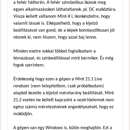
a fehér hátterén. A fehér szimbolikus ikonok meg
egyes alkalmazásokon láthatatlanok, pl. DC eszköztára.
Vissza kellett váltanom Mint-X L ikonkészletre, hogy
valamit lássak is. Elképzelhető, hogy a kijelző
beállításával van gond, de a képek bombasztikusan jól
néznek ki, nem hiszem, hogy azzal baj lenne.
Minden esetre sokkal többet foglalkoztam a
témázással, és színbeállítással mint bármikor. És még
fogok szerintem.
Érdekesség hogy ezen a gépen a Mint 21.1 Live
rendszer (nem telepítettem, csak próbálkoztam)
alapból kezelte a kijelző méretarány beállítását, Mint
21.2 esetén be kellett kapcsolni a vezérlőelemek nem
egész számú méretezésének engedélyezését, hogy ez
működjön.
A gépen van egy Windows is, külön meghajtón. Ezt a