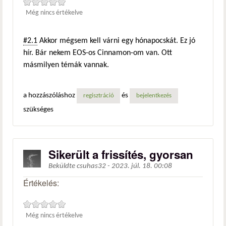
Még nincs értékelve
#2.1
Akkor mégsem kell várni egy hónapocskát. Ez jó
hír. Bár nekem EOS-os Cinnamon-om van. Ott
másmilyen témák vannak.
a hozzászóláshoz
és
regisztráció
bejelentkezés
szükséges
Sikerült a frissítés, gyorsan
Beküldte
csuhas32
-
2023. júl. 18. 00:08
Értékelés:
Még nincs értékelve