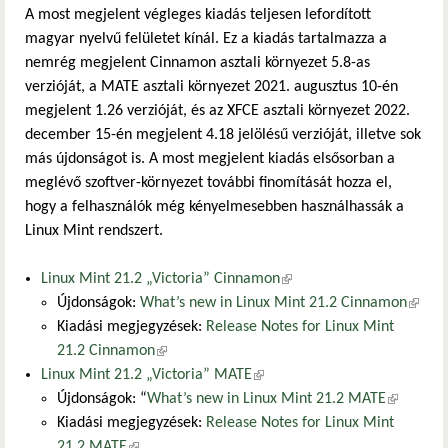
A most megjelent végleges kiadás teljesen lefordított
magyar nyelvű felületet kínál. Ez a kiadás tartalmazza a
nemrég megjelent Cinnamon asztali környezet 5.8-as
verzióját, a MATE asztali környezet 2021. augusztus 10-én
megjelent 1.26 verzióját, és az XFCE asztali környezet 2022.
december 15-én megjelent 4.18 jelölésű verzióját, illetve sok
más újdonságot is. A most megjelent kiadás elsősorban a
meglévő szoftver-környezet további finomítását hozza el,
hogy a felhasználók még kényelmesebben használhassák a
Linux Mint rendszert.
Linux Mint 21.2 „Victoria” Cinnamon
(külső hivatkozás)
Újdonságok:
What’s new in Linux Mint 21.2 Cinnamon
(külső
Kiadási megjegyzések:
Release Notes for Linux Mint
hivatk
21.2 Cinnamon
(külső hivatkozás)
Linux Mint 21.2 „Victoria” MATE
(külső hivatkozás)
Újdonságok: “
What’s new in Linux Mint 21.2 MATE
(külső
Kiadási megjegyzések:
Release Notes for Linux Mint
hivatkozá
21.2 MATE
(külső hivatkozás)