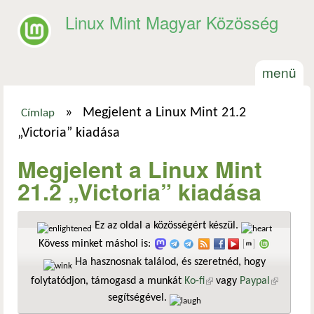
Ugrás a tartalomra
Linux Mint Magyar Közösség
menü
»
Megjelent a Linux Mint 21.2
Címlap
Jelenlegi hely
„Victoria” kiadása
Megjelent a Linux Mint
21.2 „Victoria” kiadása
Ez az oldal a közösségért készül.
Kövess minket máshol is:
Ha hasznosnak találod, és szeretnéd, hogy
folytatódjon, támogasd a munkát
Ko-fi
(külső hivatkozás)
vagy
Paypal
(külső
segítségével.
hivatkozá