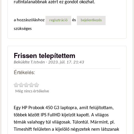
rutintalanabbnak azért ez gondot okozhat.
a hozzászóláshoz
és
regisztráció
bejelentkezés
szükséges
Frissen telepítettem
Beküldte
T.István
-
2023. júl. 17. 21:43
Értékelés:
Még nincs értékelve
Egy HP Probook 450 G3 laptopra, amit felújítottam,
többek között IPS FullHD kijelzőt kapott. A világos
témák valahogy túl világosak. Túlontúl. Mármint, pl.
Timeshift felületen a kijelölő négyzetek nem látszanak