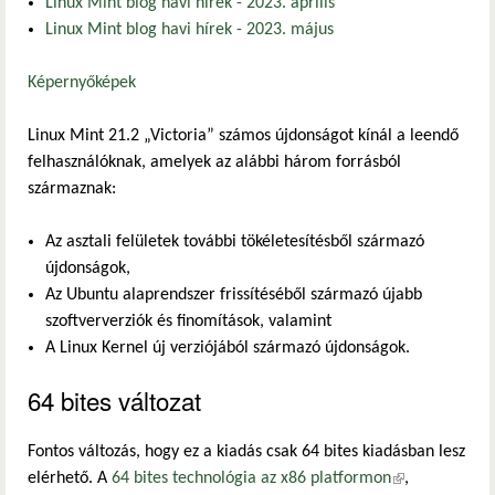
Linux Mint blog havi hírek - 2023. április
Linux Mint blog havi hírek - 2023. május
Képernyőképek
Linux Mint 21.2 „Victoria” számos újdonságot kínál a leendő
felhasználóknak, amelyek az alábbi három forrásból
származnak:
Az asztali felületek további tökéletesítésből származó
újdonságok,
Az Ubuntu alaprendszer frissítéséből származó újabb
szoftververziók és finomítások, valamint
A Linux Kernel új verziójából származó újdonságok.
64 bites változat
Fontos változás, hogy ez a kiadás csak 64 bites kiadásban lesz
elérhető. A
64 bites technológia az x86 platformon
(külső
,