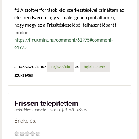
#1
A szoftverforrások kézi szerkesztésével csináltam az
éles rendszerem, így virtuális gépen próbáltam ki,
hogy megy ez a Frissítéskezelőből felhasználóbarát
módon.
https://linuxmint.hu/comment/61975#comment-
61975
a hozzászóláshoz
és
regisztráció
bejelentkezés
szükséges
Frissen telepítettem
Beküldte
T.István
-
2023. júl. 18. 16:09
Értékelés: