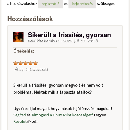
a hozzászóláshoz
és
szükséges
regisztráció
bejelentkezés
Hozzászólások
Sikerült a frissítés, gyorsan
Beküldte
kami911
-
2023. júl. 17. 20:58
Értékelés:
Átlag:
5
(
1
szavazat)
Sikerült a frissítés, gyorsan megvolt és nem volt
probléma. Nektek mik a tapasztalataitok?
Úgy érezd jól magad, hogy mások is jól érezzék magukat!
Segítsd
és
Támogasd a Linux Mint közösséget!
Legyen
Revolut
(külső hivatkozás)
-od!