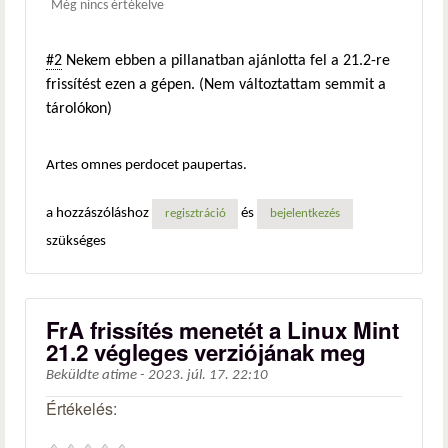
Még nincs értékelve
#2
Nekem ebben a pillanatban ajánlotta fel a 21.2-re
frissítést ezen a gépen. (Nem változtattam semmit a
tárolókon)
Artes omnes perdocet paupertas.
a hozzászóláshoz
és
regisztráció
bejelentkezés
szükséges
FrA frissítés menetét a Linux Mint
21.2 végleges verziójának meg
Beküldte
atime
-
2023. júl. 17. 22:10
Értékelés: