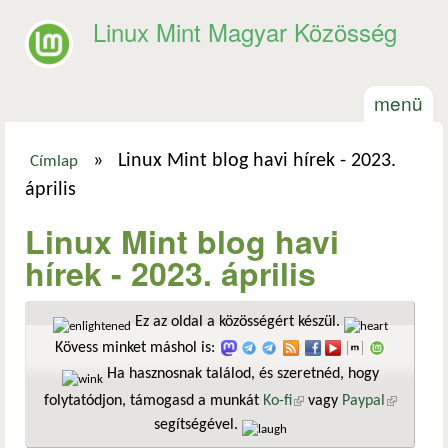
Ugrás a tartalomra
Linux Mint Magyar Közösség
menü
»
Linux Mint blog havi hírek - 2023.
Címlap
Jelenlegi hely
április
Linux Mint blog havi
hírek - 2023. április
Ez az oldal a közösségért készül.
Kövess minket máshol is:
Ha hasznosnak találod, és szeretnéd, hogy
folytatódjon, támogasd a munkát
Ko-fi
(külső hivatkozás)
vagy
Paypal
(külső
segítségével.
hivatkozá