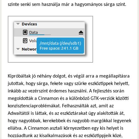
szinte senki sem használja már a hagyományos sárga színt.
Kipróbáltak jó néhány dolgot, és végül arra a megállapításra
jutottak, hogy sárga, fekete vagy szürke eszköztippek helyett,
inkább az vezérszínt érdemes használni. A fejlesztés során
megoldották a Cinnamon és a különböző GTK-verziók közötti
konzisztenciaproblémákat. Felhasználták azt, amit az
Adwaitától is láttak, és az eszköztárakat úgy alakították át,
hogy nagyobbak, kerekebbek és nagyobb margókkal legyenek
ellátva. A Cinnamon asztali környezetben egy kis helyet is
hozzáadtunk az kisalkalmazások és az eszköztippjeik közé,