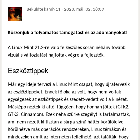
Beküldte
kami911
-
2023. máj. 02. 18:09
Köszönjük a folyamatos támogatást és az adományokat!
A Linux Mint 21.2-re való felkészülés során néhány további
vizuális változtatást hajtottak végre a fejlesztők.
Eszköztippek
Már egy ideje tervezi a Linux Mint csapat, hogy újratervezik
az eszköztippeket. Ennek fő oka az volt, hogy nem voltak
egységesek az eszköztippek és szedett-vedett volt a kinézet.
Másképp néztek ki attól függően, hogy honnan jöttek (GTK2,
GTK3, Cinnamon). Ezek néha szürke szegélyt is tartalmaztak,
ami nem nézett ki tisztán a sárga színű háttér körülölelve.
Körülnézve más operációs rendszereken, Linux témákon és
mindezeken amit az interneten fellelhető, azt találták, hogy