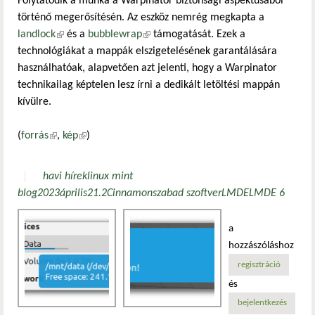
Folytatódik a munka a Warpinator biztonsági aspektusából
történő megerősítésén. Az eszköz nemrég megkapta a
landlock
(külső hivatkozás)
és a
bubblewrap
(külső hivatkozás)
támogatását. Ezek a
technológiákat a mappák elszigetelésének garantálására
használhatóak, alapvetően azt jelenti, hogy a Warpinator
technikailag képtelen lesz írni a dedikált letöltési mappán
kívülre.
(
forrás
(külső hivatkozás)
,
kép
(külső hivatkozás)
)
havi hírek
linux mint
blog
2023
április
21.2
Cinnamon
szabad szoftver
LMDE
LMDE 6
a
hozzászóláshoz
regisztráció
és
bejelentkezés