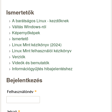
Ismertetők
A barátságos Linux - kezdőknek
Váltás Windows-ról
Képernyőképek
Ismertető
Linux Mint kézikönyv (2024)
Linux Mint felhasználói kézikönyv
Verziók
Videók és bemutatók
Információgyűjtés hibajelentéshez
Bejelentkezés
*
Felhasználónév
*
Jelszó