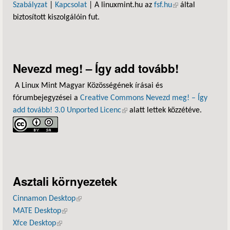
Szabályzat
|
Kapcsolat
| A linuxmint.hu az
fsf.hu
(külső hivatkozás)
által
biztosított kiszolgálóin fut.
Nevezd meg! – Így add tovább!
A Linux Mint Magyar Közösségének írásai és
fórumbejegyzései a
Creative Commons Nevezd meg! – Így
add tovább! 3.0 Unported Licenc
(külső hivatkozás)
alatt lettek közzétéve.
Asztali környezetek
Cinnamon Desktop
(külső hivatkozás)
MATE Desktop
(külső hivatkozás)
Xfce Desktop
(külső hivatkozás)