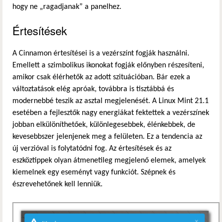
hogy ne „ragadjanak” a panelhez.
Értesítések
A Cinnamon értesítései is a vezérszínt fogják használni.
Emellett a szimbolikus ikonokat fogják előnyben részesíteni,
amikor csak élérhetők az adott szituációban. Bár ezek a
változtatások elég apróak, továbbra is tisztábbá és
modernebbé teszik az asztal megjelenését. A Linux Mint 21.1
esetében a fejlesztők nagy energiákat fektettek a vezérszínek
jobban elkülöníthetőek, különlegesebbek, élénkebbek, de
kevesebbszer jelenjenek meg a felületen. Ez a tendencia az
új verzióval is folytatódni fog. Az értesítések és az
eszköztippek olyan átmenetileg megjelenő elemek, amelyek
kiemelnek egy eseményt vagy funkciót. Szépnek és
észrevehetőnek kell lenniük.