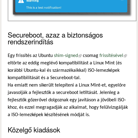
Secureboot, azaz a biztonságos
rendszerindítás
Egy frissítés az Ubuntu
shim-signed
(külső hivatkozás)
csomag
frissítésével
(külső
eltörte az eddig meglévő kompatibilitást a Linux Mint (és
hivatko
korábbi Ubuntu-kal és származékaikkal) ISO-lemezképek
kompatibilitását és a Secureboot-tal.
Ha emiatt nem sikerült telepíteni a Linux Mint-et, egyelőre
javasolják a fejlesztők a secureboot letiltását. Jelenleg a
fejlesztők gőzerővel dolgoznak egy javításon a jövőbeli ISO-
khoz, és ezzel megragadják az alkalmat, hogy felülvizsgálják
a ISO-lemezképek készítésének módját is.
Közelgő kiadások