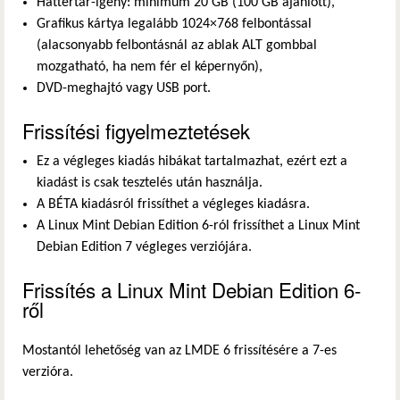
Háttértár-igény: minimum 20 GB (100 GB ajánlott),
Grafikus kártya legalább 1024×768 felbontással
(alacsonyabb felbontásnál az ablak ALT gombbal
mozgatható, ha nem fér el képernyőn),
DVD-meghajtó vagy USB port.
Frissítési figyelmeztetések
Ez a végleges kiadás hibákat tartalmazhat, ezért ezt a
kiadást is csak tesztelés után használja.
A BÉTA kiadásról frissíthet a végleges kiadásra.
A Linux Mint Debian Edition 6-ról frissíthet a Linux Mint
Debian Edition 7 végleges verziójára.
Frissítés a Linux Mint Debian Edition 6-
ről
Mostantól lehetőség van az LMDE 6 frissítésére a 7-es
verzióra.