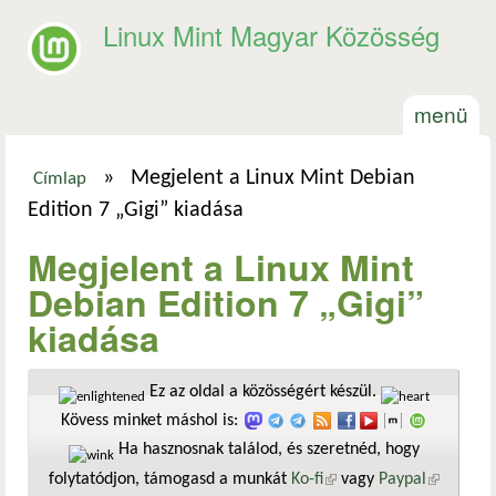
Ugrás a tartalomra
Linux Mint Magyar Közösség
menü
»
Megjelent a Linux Mint Debian
Címlap
Jelenlegi hely
Edition 7 „Gigi” kiadása
Megjelent a Linux Mint
Debian Edition 7 „Gigi”
kiadása
Ez az oldal a közösségért készül.
Kövess minket máshol is:
Ha hasznosnak találod, és szeretnéd, hogy
folytatódjon, támogasd a munkát
Ko-fi
(külső hivatkozás)
vagy
Paypal
(külső