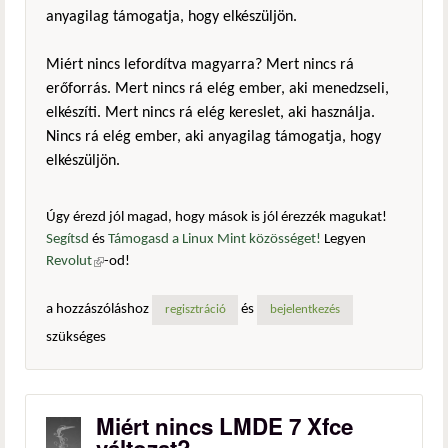
anyagilag támogatja, hogy elkészüljön.
Miért nincs lefordítva magyarra? Mert nincs rá
erőforrás. Mert nincs rá elég ember, aki menedzseli,
elkészíti. Mert nincs rá elég kereslet, aki használja.
Nincs rá elég ember, aki anyagilag támogatja, hogy
elkészüljön.
Úgy érezd jól magad, hogy mások is jól érezzék magukat!
Segítsd
és
Támogasd a Linux Mint közösséget!
Legyen
Revolut
(külső hivatkozás)
-od!
a hozzászóláshoz
és
regisztráció
bejelentkezés
szükséges
Miért nincs LMDE 7 Xfce