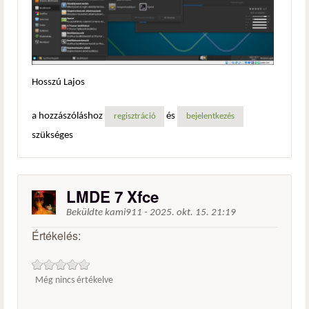
Hosszú Lajos
a hozzászóláshoz
és
regisztráció
bejelentkezés
szükséges
LMDE 7 Xfce
Beküldte
kami911
-
2025. okt. 15. 21:19
Értékelés:
Még nincs értékelve