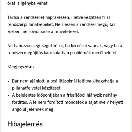
órát is igénybe vehet.
Tartsa a rendszerét naprakészen, illetve készítsen friss
rendszerpillanatképeket. Ne siessen a rendszermegújítás
közben, ne rövidítse le a műveleteket.
Ne habozzon segítséget kérni, ha kérdései vannak, vagy ha a
rendszermegújítás kapcsolatban problémák merülnek fel.
Megjegyzések:
Bár nem ajánlott, a beállításoknál letiltva kihagyhatja a
pillanatfelvétel készítését.
A bejelentés időpontjában a frissítőből hiányzik néhány
fordítás. A le nem fordított mondatok a saját nyelv helyett
angolul jelennek meg.
Hibajelentés