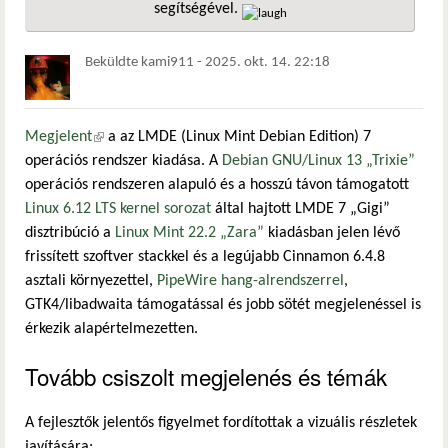
segítségével.
hivatkozá
Beküldte
kami911
-
2025. okt. 14. 22:18
Megjelent
(külső hivatkozás)
a az LMDE (Linux Mint Debian Edition) 7
operációs rendszer kiadása. A
Debian GNU/Linux 13 „Trixie”
operációs rendszeren alapuló és a hosszú távon támogatott
Linux 6.12 LTS kernel sorozat
által hajtott LMDE 7 „Gigi”
disztribúció a
Linux Mint 22.2 „Zara”
kiadásban jelen lévő
frissített szoftver stackkel és a legújabb Cinnamon 6.4.8
asztali környezettel,
PipeWire hang-alrendszerrel
,
GTK4/libadwaita támogatással és jobb sötét megjelenéssel is
érkezik alapértelmezetten.
Tovább csiszolt megjelenés és témák
A fejlesztők jelentős figyelmet fordítottak a vizuális részletek
javítására: