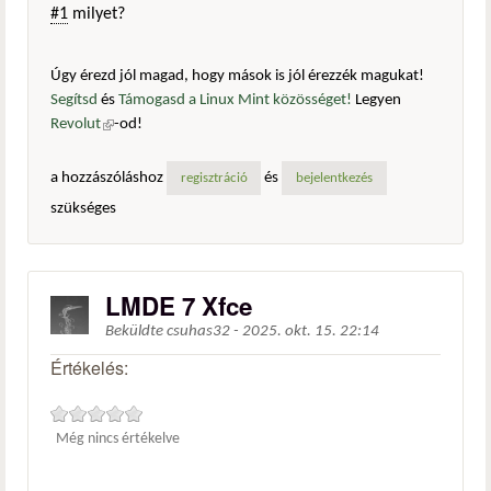
#1
milyet?
Úgy érezd jól magad, hogy mások is jól érezzék magukat!
Segítsd
és
Támogasd a Linux Mint közösséget!
Legyen
Revolut
(külső hivatkozás)
-od!
a hozzászóláshoz
és
regisztráció
bejelentkezés
szükséges
LMDE 7 Xfce
Beküldte
csuhas32
-
2025. okt. 15. 22:14
Értékelés:
Még nincs értékelve