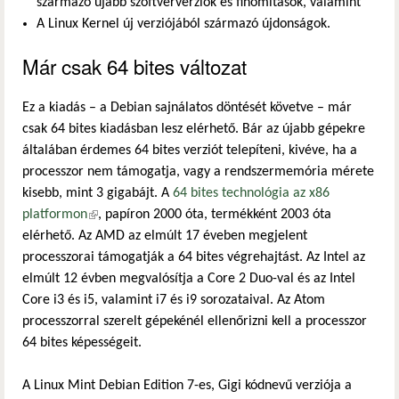
származó újabb szoftververziók és finomítások, valamint
A Linux Kernel új verziójából származó újdonságok.
Már csak 64 bites változat
Ez a kiadás – a Debian sajnálatos döntését követve – már
csak 64 bites kiadásban lesz elérhető. Bár az újabb gépekre
általában érdemes 64 bites verziót telepíteni, kivéve, ha a
processzor nem támogatja, vagy a rendszermemória mérete
kisebb, mint 3 gigabájt. A
64 bites technológia az x86
platformon
(külső hivatkozás)
, papíron 2000 óta, termékként 2003 óta
elérhető. Az AMD az elmúlt 17 éveben megjelent
processzorai támogatják a 64 bites végrehajtást. Az Intel az
elmúlt 12 évben megvalósítja a Core 2 Duo-val és az Intel
Core i3 és i5, valamint i7 és i9 sorozataival. Az Atom
processzorral szerelt gépekénél ellenőrizni kell a processzor
64 bites képességeit.
A Linux Mint Debian Edition 7-es, Gigi kódnevű verziója a