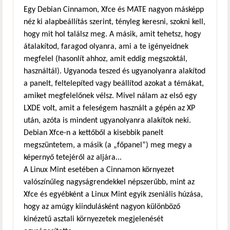
Egy Debian Cinnamon, Xfce és MATE nagyon másképp
néz ki alapbeállítás szerint, tényleg keresni, szokni kell,
hogy mit hol találsz meg. A másik, amit tehetsz, hogy
átalakítod, faragod olyanra, ami a te igényeidnek
megfelel (hasonlít ahhoz, amit eddig megszoktál,
használtál). Ugyanoda teszed és ugyanolyanra alakítod
a panelt, feltelepíted vagy beállítod azokat a témákat,
amiket megfelelőnek vélsz. Mivel nálam az első egy
LXDE volt, amit a feleségem használt a gépén az XP
után, azóta is mindent ugyanolyanra alakítok neki.
Debian Xfce-n a kettőből a kisebbik panelt
megszüntetem, a másik (a „főpanel”) meg megy a
képernyő tetejéről az aljára...
A Linux Mint esetében a Cinnamon környezet
valószínűleg nagyságrendekkel népszerűbb, mint az
Xfce és egyébként a Linux Mint egyik zseniális húzása,
hogy az amúgy kiindulásként nagyon különböző
kinézetű asztali környezetek megjelenését