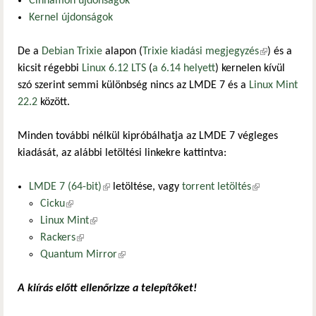
Cinnamon újdonságok
Kernel újdonságok
De a
Debian Trixie
alapon (
Trixie kiadási megjegyzés
(külső
) és a
kicsit régebbi
Linux 6.12 LTS
(
a 6.14 helyett
) kernelen kívül
hivatkozás)
szó szerint semmi különbség nincs az LMDE 7 és a
Linux Mint
22.2
között.
Minden további nélkül kipróbálhatja az LMDE 7 végleges
kiadását, az alábbi letöltési linkekre kattintva:
LMDE 7 (64-bit)
(külső hivatkozás)
letöltése, vagy
torrent letöltés
(külső
Cicku
(külső hivatkozás)
hivatkozás)
Linux Mint
(külső hivatkozás)
Rackers
(külső hivatkozás)
Quantum Mirror
(külső hivatkozás)
A kiírás előtt ellenőrizze a telepítőket!