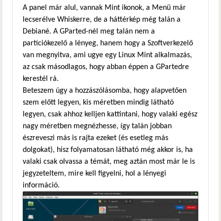
A panel már alul, vannak Mint ikonok, a Menü már
lecserélve Whiskerre, de a háttérkép még talán a
Debiané. A GParted-nél meg talán nem a
partíciókezelő a lényeg, hanem hogy a Szoftverkezelő
van megnyitva, ami ugye egy Linux Mint alkalmazás,
az csak másodlagos, hogy abban éppen a GPartedre
kerestél rá.
Beteszem úgy a hozzászólásomba, hogy alapvetően
szem előtt legyen, kis méretben mindig látható
legyen, csak ahhoz kelljen kattintani, hogy valaki egész
nagy méretben megnézhesse, így talán jobban
észreveszi más is rajta ezeket (és esetleg más
dolgokat), hisz folyamatosan látható még akkor is, ha
valaki csak olvassa a témát, meg aztán most már le is
jegyzeteltem, mire kell figyelni, hol a lényegi
információ.