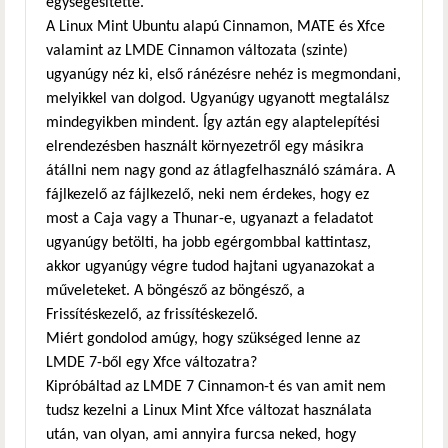
egységesítette.
A Linux Mint Ubuntu alapú Cinnamon, MATE és Xfce
valamint az LMDE Cinnamon változata (szinte)
ugyanúgy néz ki, első ránézésre nehéz is megmondani,
melyikkel van dolgod. Ugyanúgy ugyanott megtalálsz
mindegyikben mindent. Így aztán egy alaptelepítési
elrendezésben használt környezetről egy másikra
átállni nem nagy gond az átlagfelhasználó számára. A
fájlkezelő az fájlkezelő, neki nem érdekes, hogy ez
most a Caja vagy a Thunar-e, ugyanazt a feladatot
ugyanúgy betölti, ha jobb egérgombbal kattintasz,
akkor ugyanúgy végre tudod hajtani ugyanazokat a
műveleteket. A böngésző az böngésző, a
Frissítéskezelő, az frissítéskezelő.
Miért gondolod amúgy, hogy szükséged lenne az
LMDE 7-ből egy Xfce változatra?
Kipróbáltad az LMDE 7 Cinnamon-t és van amit nem
tudsz kezelni a Linux Mint Xfce változat használata
után, van olyan, ami annyira furcsa neked, hogy