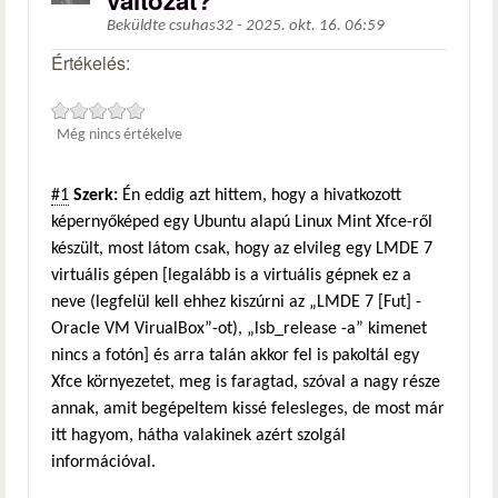
változat?
Beküldte
csuhas32
-
2025. okt. 16. 06:59
Értékelés:
Még nincs értékelve
#1
Szerk:
Én eddig azt hittem, hogy a hivatkozott
képernyőképed egy Ubuntu alapú Linux Mint Xfce-ről
készült, most látom csak, hogy az elvileg egy LMDE 7
virtuális gépen [legalább is a virtuális gépnek ez a
neve (legfelül kell ehhez kiszúrni az „LMDE 7 [Fut] -
Oracle VM VirualBox”-ot), „lsb_release -a” kimenet
nincs a fotón] és arra talán akkor fel is pakoltál egy
Xfce környezetet, meg is faragtad, szóval a nagy része
annak, amit begépeltem kissé felesleges, de most már
itt hagyom, hátha valakinek azért szolgál
információval.