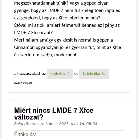
megszokhatatlannak tűník? Vagy a géped olyan
gyenge, hogy az LMDE 7 nem fut kielégítően rajta és
azt gondolod, hogy az Xfce jobb lenne oda?
Szóval mi az ok, amiért felmerült benned az igény az
LMDE 7 Xfce iránt?
Mert nálam amúgy egy kicsit is normális gépen a
Cinnamon ugyanolyan jól és gyorsan fut, mint az Xfce
és szerintem szebb, modernebb.
a hozzászóláshoz
és
regisztráció
bejelentkezés
szükséges
Miért nincs LMDE 7 Xfce
változat?
Beküldte
Hosszú Lajos
-
2025. okt. 16. 08:34
Értékelés: