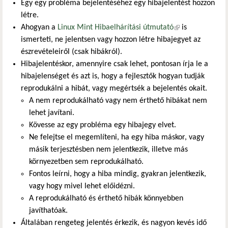
Egy egy probléma bejelentéséhez egy hibajelentést hozzon
létre.
Ahogyan a
Linux Mint Hibaelhárítási útmutató
(külső
is
ismerteti, ne jelentsen vagy hozzon létre hibajegyet az
hivatkozás)
észrevételeiről (csak hibákról).
Hibajelentéskor, amennyire csak lehet, pontosan írja le a
hibajelenséget és azt is, hogy a fejlesztők hogyan tudják
reprodukálni a hibát, vagy megértsék a bejelentés okait.
A nem reprodukálható vagy nem érthető hibákat nem
lehet javítani.
Kövesse az egy probléma egy hibajegy elvet.
Ne felejtse el megemlíteni, ha egy hiba máskor, vagy
másik terjesztésben nem jelentkezik, illetve más
környezetben sem reprodukálható.
Fontos leírni, hogy a hiba mindig, gyakran jelentkezik,
vagy hogy mivel lehet előidézni.
A reprodukálható és érthető hibák könnyebben
javíthatóak.
Általában rengeteg jelentés érkezik, és nagyon kevés idő