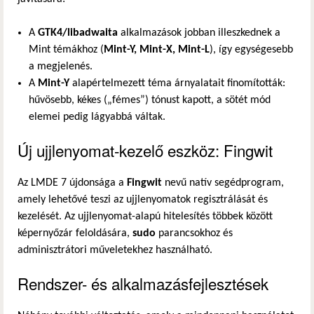
A
GTK4/libadwaita
alkalmazások jobban illeszkednek a
Mint témákhoz (
Mint-Y, Mint-X, Mint-L
), így egységesebb
a megjelenés.
A
Mint-Y
alapértelmezett téma árnyalatait finomították:
hűvösebb, kékes („fémes”) tónust kapott, a sötét mód
elemei pedig lágyabbá váltak.
Új ujjlenyomat-kezelő eszköz: Fingwit
Az LMDE 7 újdonsága a
Fingwit
nevű natív segédprogram,
amely lehetővé teszi az ujjlenyomatok regisztrálását és
kezelését. Az ujjlenyomat-alapú hitelesítés többek között
képernyőzár feloldására,
sudo
parancsokhoz és
adminisztrátori műveletekhez használható.
Rendszer- és alkalmazásfejlesztések