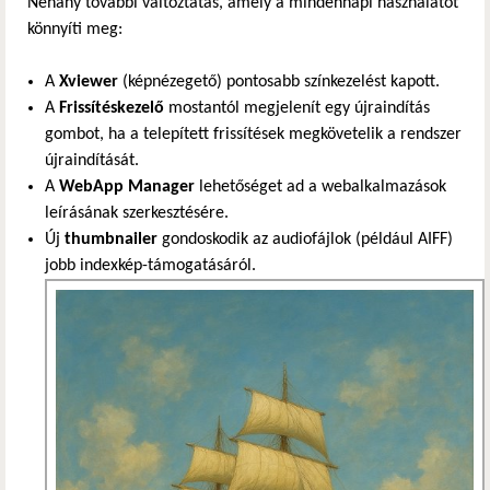
Néhány további változtatás, amely a mindennapi használatot
könnyíti meg:
A
Xviewer
(képnézegető) pontosabb színkezelést kapott.
A
Frissítéskezelő
mostantól megjelenít egy újraindítás
gombot, ha a telepített frissítések megkövetelik a rendszer
újraindítását.
A
WebApp Manager
lehetőséget ad a webalkalmazások
leírásának szerkesztésére.
Új
thumbnailer
gondoskodik az audiofájlok (például AIFF)
jobb indexkép-támogatásáról.