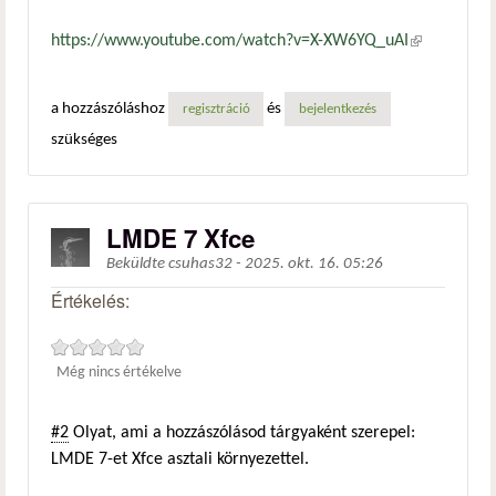
https://www.youtube.com/watch?v=X-XW6YQ_uAI
(külső
hivatkozás)
a hozzászóláshoz
és
regisztráció
bejelentkezés
szükséges
LMDE 7 Xfce
Beküldte
csuhas32
-
2025. okt. 16. 05:26
Értékelés:
Még nincs értékelve
#2
Olyat, ami a hozzászólásod tárgyaként szerepel:
LMDE 7-et Xfce asztali környezettel.