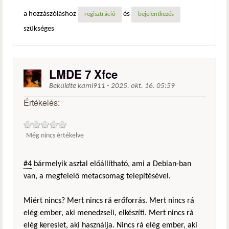
a hozzászóláshoz
és
regisztráció
bejelentkezés
szükséges
LMDE 7 Xfce
Beküldte
kami911
-
2025. okt. 16. 05:59
Értékelés:
Még nincs értékelve
#4
bármelyik asztal előállítható, ami a Debian-ban
van, a megfelelő metacsomag telepítésével.
Miért nincs? Mert nincs rá erőforrás. Mert nincs rá
elég ember, aki menedzseli, elkészíti. Mert nincs rá
elég kereslet, aki használja. Nincs rá elég ember, aki