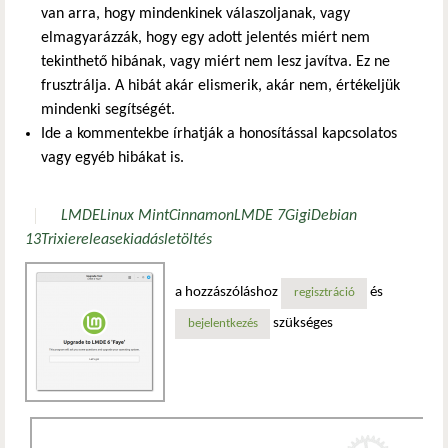
van arra, hogy mindenkinek válaszoljanak, vagy
elmagyarázzák, hogy egy adott jelentés miért nem
tekinthető hibának, vagy miért nem lesz javítva. Ez ne
frusztrálja. A hibát akár elismerik, akár nem, értékeljük
mindenki segítségét.
Ide a kommentekbe írhatják a honosítással kapcsolatos
vagy egyéb hibákat is.
LMDE
Linux Mint
Cinnamon
LMDE 7
Gigi
Debian
13
Trixie
release
kiadás
letöltés
a hozzászóláshoz
és
regisztráció
szükséges
bejelentkezés