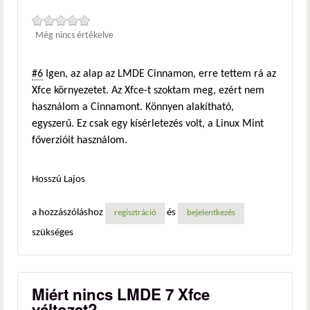
Még nincs értékelve
#6
Igen, az alap az LMDE Cinnamon, erre tettem rá az
Xfce környezetet. Az Xfce-t szoktam meg, ezért nem
használom a Cinnamont. Könnyen alakítható,
egyszerű. Ez csak egy kísérletezés volt, a Linux Mint
főverzióit használom.
Hosszú Lajos
a hozzászóláshoz
és
regisztráció
bejelentkezés
szükséges
Miért nincs LMDE 7 Xfce
változat?