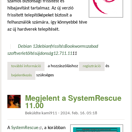
számos biztonsági frissítést és
hibajavítást tartalmaz. Az új verzió
frissített telepítőképeket biztosít a
felhasználók számára, így könnyebbé téve
az új hardverek telepítését.
Debian 12
debian
frissítés
Bookworm
szabad
szoftver
letöltés
újdonság
12.7
11.11
11
a hozzászóláshoz
és
további információ
megjelent a debian 12.7 „bookworm” frissítés tartalommal
regisztráció
szükséges
bejelentkezés
Megjelent a SystemRescue
11.00
Beküldte
kami911
-
2024. feb. 16. 05:18
A
SystemRescue
(külső hivatkozás)
, a korábban