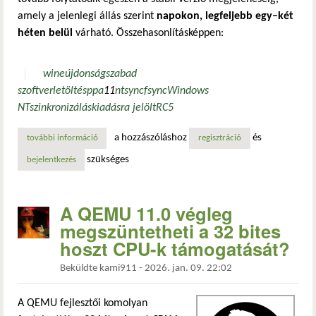
amely a jelenlegi állás szerint
napokon, legfeljebb egy–két
héten belül
várható. Összehasonlításképpen:
wine
újdonság
szabad
szoftver
letöltés
ppa
11
ntsync
fsync
Windows
NT
szinkronizálás
kiadásra jelölt
RC5
a hozzászóláshoz
és
további információ
megjelent a wine 11.0-rc5 – 32 hibajavítással, főként ját
regisztráció
szükséges
bejelentkezés
A QEMU 11.0 végleg
megszüntetheti a 32 bites
hoszt CPU-k támogatását?
Beküldte
kami911
-
2026. jan. 09. 22:02
A QEMU fejlesztői komolyan