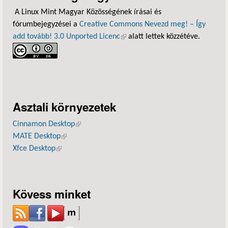
A Linux Mint Magyar Közösségének írásai és
fórumbejegyzései a
Creative Commons Nevezd meg! – Így
add tovább! 3.0 Unported Licenc
(külső hivatkozás)
alatt lettek közzétéve.
Asztali környezetek
Cinnamon Desktop
(külső hivatkozás)
MATE Desktop
(külső hivatkozás)
Xfce Desktop
(külső hivatkozás)
Kövess minket