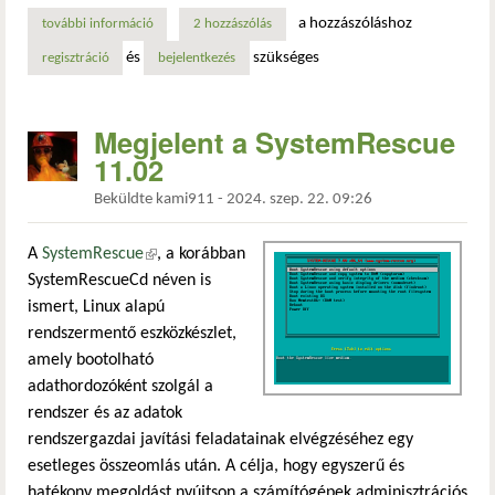
a hozzászóláshoz
további információ
debian 13 „trixie” háttérkép tartalommal kapcsolatosan
2 hozzászólás
és
szükséges
regisztráció
bejelentkezés
Megjelent a SystemRescue
11.02
Beküldte
kami911
-
2024. szep. 22. 09:26
A
SystemRescue
(külső hivatkozás)
, a korábban
SystemRescueCd néven is
ismert, Linux alapú
rendszermentő eszközkészlet,
amely bootolható
adathordozóként szolgál a
rendszer és az adatok
rendszergazdai javítási feladatainak elvégzéséhez egy
esetleges összeomlás után. A célja, hogy egyszerű és
hatékony megoldást nyújtson a számítógépek adminisztrációs