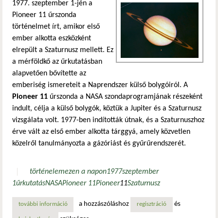
1977. szeptember 1-jén a
Pioneer 11 űrszonda
történelmet írt, amikor első
ember alkotta eszközként
elrepült a Szaturnusz mellett. Ez
a mérföldkő az űrkutatásban
alapvetően bővítette az
emberiség ismereteit a Naprendszer külső bolygóiról. A
Pioneer 11
űrszonda a NASA szondaprogramjának részeként
indult, célja a külső bolygók, köztük a Jupiter és a Szaturnusz
vizsgálata volt. 1977-ben indították útnak, és a Szaturnuszhoz
érve vált az első ember alkotta tárggyá, amely közvetlen
közelről tanulmányozta a gázóriást és gyűrűrendszerét.
történelem
ezen a napon
1977
szeptember
1
űrkutatás
NASA
Pioneer 11
Pioneer
11
Szaturnusz
a hozzászóláshoz
és
további információ
az első szaturnusz-átrepülés tartalommal kapcsolatosan
regisztráció