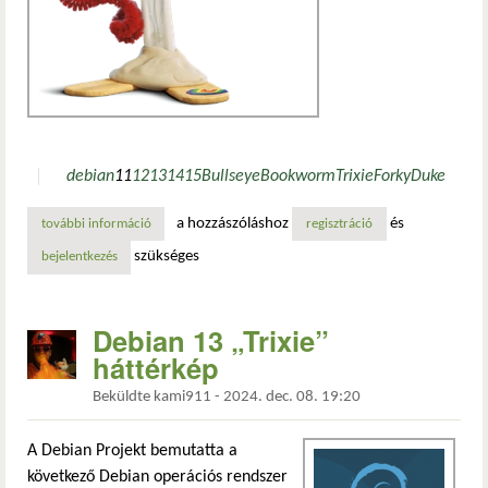
debian
11
12
13
14
15
Bullseye
Bookworm
Trixie
Forky
Duke
a hozzászóláshoz
és
további információ
debian verzió kitekintő tartalommal kapcsolatosan
regisztráció
szükséges
bejelentkezés
Debian 13 „Trixie”
háttérkép
Beküldte
kami911
-
2024. dec. 08. 19:20
A Debian Projekt bemutatta a
következő Debian operációs rendszer