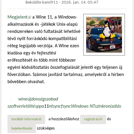
Beküldte
kami911
-
2026. jan. 14. 05:47
Megjelent
(külső hivatkozás)
a Wine 11, a Windows-
alkalmazások és -játékok Unix-alapú
rendszereken való futtatását lehetővé
tévő nyílt forráskódú kompatibilitási
réteg legújabb verziója. A Wine ezen
kiadása egy év fejlesztési
erőfeszítését és több mint többezer
egyéni kódváltoztatás összefoglalását jelenti egy teljesen új
főverzióban. Számos javítást tartalmaz, amelyekről a hírben
bővebben olvashat.
wine
újdonság
szabad
szoftver
letöltés
ppa
11
ntsync
fsync
Windows NT
szinkronizálás
a hozzászóláshoz
és
további információ
ez tizenegyes! – teljes wow64 mód és linux kernel ntsync 
regisztráció
szükséges
bejelentkezés