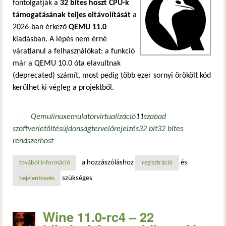
fontolgatják a
32 bites hoszt CPU-k
támogatásának teljes eltávolítását
a
2026-ban érkező
QEMU 11.0
kiadásban. A lépés nem érné
váratlanul a felhasználókat: a funkció
már a QEMU 10.0 óta elavultnak
(deprecated) számít, most pedig több ezer sornyi örökölt kód
kerülhet ki végleg a projektből.
Qemu
linux
emulator
virtualizáció
11
szabad
szoftver
letöltés
újdonság
terv
előrejelzés
32 bit
32 bites
rendszer
host
a hozzászóláshoz
és
további információ
a qemu 11.0 végleg megszüntetheti a 32 bites hoszt cpu-k
regisztráció
szükséges
bejelentkezés
Wine 11.0-rc4 – 22