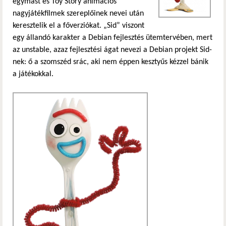
egymást és Toy Story animációs
nagyjátékfilmek szereplőinek nevei után
keresztelik el a főverziókat. „Sid” viszont
egy állandó karakter a Debian fejlesztés ütemtervében, mert
az unstable, azaz fejlesztési ágat nevezi a Debian projekt Sid-
nek: ő a szomszéd srác, aki nem éppen kesztyűs kézzel bánik
a játékokkal.