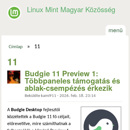
Ugrás a tartalomra
Linux Mint Magyar Közösség
menü
»
11
Címlap
Jelenlegi hely
11
Budgie 11 Preview 1:
Többpaneles támogatás és
ablak-csempézés érkezik
Beküldte
kami911
-
2026. feb. 18. 23:14
A
Budgie Desktop
fejlesztői
közzétették a Budgie 11 fő céljait,
előrevetítve, mire számíthatnak a