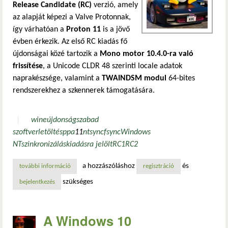
Release Candidate (RC)
verzió, amely
az alapját képezi a Valve Protonnak,
így várhatóan a
Proton 11
is a jövő
évben érkezik. Az első RC kiadás fő
újdonságai közé tartozik a
Mono motor 10.4.0-ra való
frissítése
, a Unicode CLDR 48 szerinti locale adatok
naprakészsége, valamint a
TWAINDSM modul
64-bites
rendszerekhez a szkennerek támogatására.
wine
újdonság
szabad
szoftver
letöltés
ppa
11
ntsync
fsync
Windows
NT
szinkronizálás
kiadásra jelölt
RC1
RC2
a hozzászóláshoz
és
további információ
a wine 11 már a kertek alatt, befutottak a kiadásra jelölt 
regisztráció
szükséges
bejelentkezés
A Windows 10