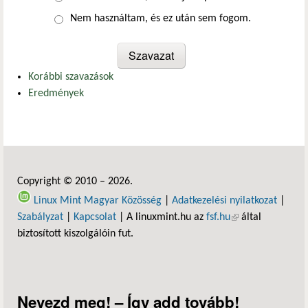
Nem használtam, és ez után sem fogom.
Korábbi szavazások
Eredmények
Copyright © 2010 – 2026.
Linux Mint Magyar Közösség
|
Adatkezelési nyilatkozat
|
Szabályzat
|
Kapcsolat
| A linuxmint.hu az
fsf.hu
(külső hivatkozás)
által
biztosított kiszolgálóin fut.
Nevezd meg! – Így add tovább!