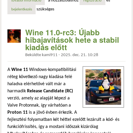
a hozzászóláshoz
és
további információ
wine 11.0-rc4 – 22 hibajavítás a stabil verzió előfutáraké
regisztráció
szükséges
bejelentkezés
Wine 11.0-rc3: Újabb
hibajavítások hete a stabil
kiadás előtt
Beküldte
kami911
-
2025. dec. 21. 10:28
A
Wine 11
Windows-kompatibilitási
réteg következő nagy kiadása felé
haladva elérhetővé vált már a
harmadik
Release Candidate (RC)
verzió, amely az alapját képezi a
Valve Protonnak, így várhatóan a
Proton 11
is a jövő évben érkezik. A
fejlesztési folyamatban két héttel ezelőtt lezárult a kód- és
funkciófrissítés, így a mostani időszak kizárólag