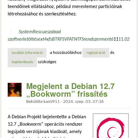
teendőinek ellátásához, például merevlemez partícióinak
létrehozásához és szerkesztéséhez.
SystemRescue
szabad
szoftver
letöltés
ext4
xfs
BTRFS
VFAT
NTFS
rendszermentő
11
11.02
a hozzászóláshoz
és
további információ
megjelent a systemrescue 11.02 tartalommal kapcsolatosa
regisztráció
szükséges
bejelentkezés
Megjelent a Debian 12.7
„Bookworm” frissítés
Beküldte
kami911
-
2024. szep. 03. 07:36
A Debian Projekt bejelentette a Debian
12.7 „Bookworm” operációs rendszer
legújabb verziójának kiadását, amely