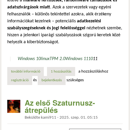
kitéve a
malware fertőzések, ransomware támadások és
adatszivárgások miatt
. Azok a szervezetek vagy egyéni
felhasználók – különös tekintettel azokra, akik érzékeny
információkat kezelnek – potenciális
adatkezelési
szabályszegéseknek és jogi felelősséggel
nézhetnek szembe,
hiszen a jelenkori iparági szabályozások szigorú keretek közé
helyezik a kiberbiztonságot.
Windows 10
linux
TPM 2.0
Windows 11
10
11
a hozzászóláshoz
további információ
a windows 10 támogatásának megszűnésével járó kiberbizt
1 hozzászólás
és
szükséges
regisztráció
bejelentkezés
Az első Szaturnusz-
átrepülés
Beküldte
kami911
-
2025. szep. 01. 05:15