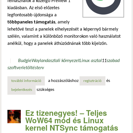
felhasználók a közelgő Preview 1
kiadásban. Az első előzetes
legfontosabb újdonsága a
többpaneles támogatás
, amely
lehetővé teszi a panelek elhelyezését a képernyő bármely
szélén, valamint a különböző monitorokon való használatot
anélkül, hogy a panelek áthúzódnának több kijelzőn.
Budgie
Wayland
asztali környezet
Linux asztal
11
szabad
szoftver
letöltés
terv
a hozzászóláshoz
és
további információ
budgie 11 preview 1: többpaneles támogatás és ablak-cse
regisztráció
szükséges
bejelentkezés
Ez tizenegyes! – Teljes
WoW64 mód és Linux
kernel NTSync támogatás