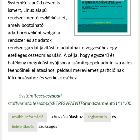
SystemRescueCd néven is
ismert, Linux alapú
rendszermentő eszközkészlet,
amely bootolható
adathordozóként szolgál a
rendszer és az adatok
rendszergazdai javítási feladatainak elvégzéséhez egy
esetleges összeomlás után. A célja, hogy egyszerű és
hatékony megoldást nyújtson a számítógépek adminisztrációs
teendőinek ellátásához, például merevlemez partícióinak
létrehozásához és szerkesztéséhez.
SystemRescue
szabad
szoftver
letöltés
ext4
xfs
BTRFS
VFAT
NTFS
rendszermentő
11
11.00
a hozzászóláshoz
és
további információ
megjelent a systemrescue 11.00 tartalommal kapcsolatosa
regisztráció
szükséges
bejelentkezés