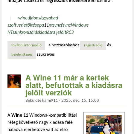
hibajavításokra és regressziók kezelésére
koncentrál.
wine
újdonság
szabad
szoftver
letöltés
ppa
11
ntsync
fsync
Windows
NT
szinkronizálás
kiadásra jelölt
RC3
a hozzászóláshoz
és
további információ
wine 11.0-rc3: újabb hibajavítások hete a stabil kiadás elő
regisztráció
szükséges
bejelentkezés
A Wine 11 már a kertek
alatt, befutottak a kiadásra
jelölt verziók
Beküldte
kami911
-
2025. dec. 15. 15:08
A
Wine 11
Windows-kompatibilitási
réteg következő nagy kiadása felé
haladva elérhetővé vált az első