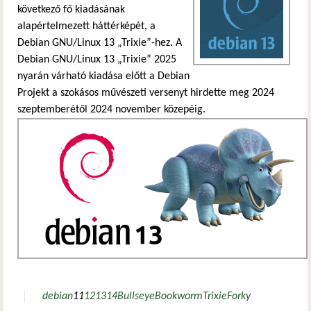
következő fő kiadásának
alapértelmezett háttérképét, a
Debian GNU/Linux 13 „Trixie”-hez. A
Debian GNU/Linux 13 „Trixie” 2025
nyarán várható kiadása előtt a Debian
Projekt a szokásos művészeti versenyt hirdette meg 2024
szeptemberétől 2024 november közepéig.
debian
11
12
13
14
Bullseye
Bookworm
Trixie
Forky