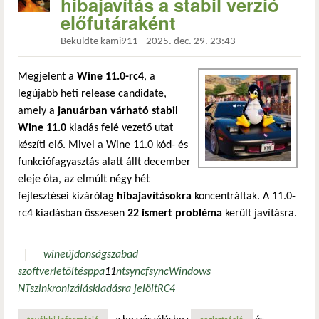
hibajavítás a stabil verzió
előfutáraként
Beküldte
kami911
-
2025. dec. 29. 23:43
Megjelent a
Wine 11.0-rc4
, a
legújabb heti release candidate,
amely a
januárban várható stabil
Wine 11.0
kiadás felé vezető utat
készíti elő. Mivel a Wine 11.0 kód- és
funkciófagyasztás alatt állt december
eleje óta, az elmúlt négy hét
fejlesztései kizárólag
hibajavításokra
koncentráltak. A 11.0-
rc4 kiadásban összesen
22 ismert probléma
került javításra.
wine
újdonság
szabad
szoftver
letöltés
ppa
11
ntsync
fsync
Windows
NT
szinkronizálás
kiadásra jelölt
RC4