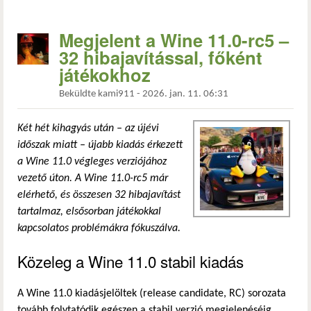
Megjelent a Wine 11.0-rc5 –
32 hibajavítással, főként
játékokhoz
Beküldte
kami911
-
2026. jan. 11. 06:31
Két hét kihagyás után – az újévi
időszak miatt – újabb kiadás érkezett
a Wine 11.0 végleges verziójához
vezető úton. A Wine 11.0-rc5 már
elérhető, és összesen 32 hibajavítást
tartalmaz, elsősorban játékokkal
kapcsolatos problémákra fókuszálva.
Közeleg a Wine 11.0 stabil kiadás
A Wine 11.0 kiadásjelöltek (release candidate, RC) sorozata
tovább folytatódik egészen a stabil verzió megjelenéséig,