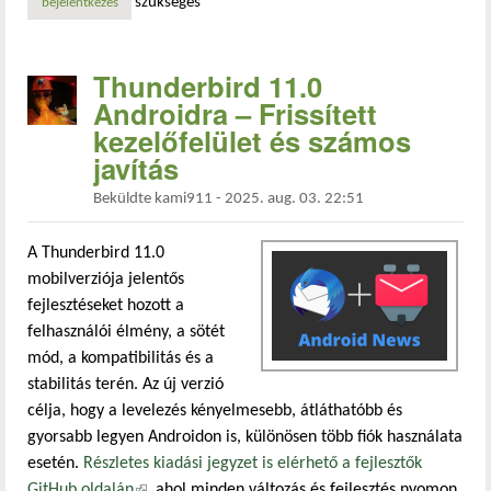
szükséges
bejelentkezés
Thunderbird 11.0
Androidra – Frissített
kezelőfelület és számos
javítás
Beküldte
kami911
-
2025. aug. 03. 22:51
A Thunderbird 11.0
mobilverziója jelentős
fejlesztéseket hozott a
felhasználói élmény, a sötét
mód, a kompatibilitás és a
stabilitás terén. Az új verzió
célja, hogy a levelezés kényelmesebb, átláthatóbb és
gyorsabb legyen Androidon is, különösen több fiók használata
esetén.
Részletes kiadási jegyzet is elérhető a fejlesztők
GitHub oldalán
(külső hivatkozás)
, ahol minden változás és fejlesztés nyomon