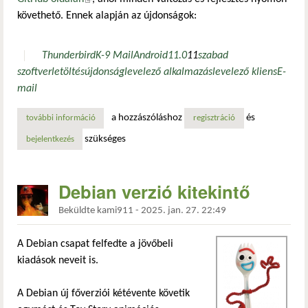
követhető. Ennek alapján az újdonságok:
Thunderbird
K-9 Mail
Android
11.0
11
szabad
szoftver
letöltés
újdonság
levelező alkalmazás
levelező kliens
E-
mail
a hozzászóláshoz
és
további információ
thunderbird 11.0 androidra – frissített kezelőfelület és sz
regisztráció
szükséges
bejelentkezés
Debian verzió kitekintő
Beküldte
kami911
-
2025. jan. 27. 22:49
A Debian csapat felfedte a jövőbeli
kiadások neveit is.
A Debian új főverziói kétévente követik