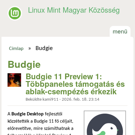
Ugrás a tartalomra
Linux Mint Magyar Közösség
menü
»
Budgie
Címlap
Jelenlegi hely
Budgie
Budgie 11 Preview 1:
Többpaneles támogatás és
ablak-csempézés érkezik
Beküldte
kami911
-
2026. feb. 18. 23:14
A
Budgie Desktop
fejlesztői
közzétették a Budgie 11 fő céljait,
előrevetítve, mire számíthatnak a