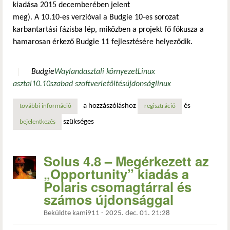
kiadása 2015 decemberében jelent
meg). A 10.10-es verzióval a Budgie 10-es sorozat
karbantartási fázisba lép, miközben a projekt fő fókusza a
hamarosan érkező Budgie 11 fejlesztésére helyeződik.
Budgie
Wayland
asztali környezet
Linux
asztal
10.10
szabad szoftver
letöltés
újdonság
linux
a hozzászóláshoz
és
további információ
megjelent a budgie 10.10: az asztali környezet első teljes
regisztráció
szükséges
bejelentkezés
Solus 4.8 – Megérkezett az
„Opportunity” kiadás a
Polaris csomagtárral és
számos újdonsággal
Beküldte
kami911
-
2025. dec. 01. 21:28