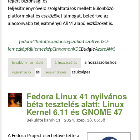
fejlett biztonsági és
teljesítménynövelő szolgáltatások mellett különböző
platformokat és eszközöket támogat, beleértve az
alacsonyabb teljesítményű ARM alapú eszközöket is.
fedora
41
letöltés
újdonság
szabad szoftver
ISO-
lemezképfájl
lemezkép
Cinnamon
KDE
Budgie
Azure
AWS
a hozzászóláshoz
további információ
fedora linux 41: új kiadás linux kernel 6.11-gyel, dnf5-te
1 hozzászólás
és
szükséges
regisztráció
bejelentkezés
Fedora Linux 41 nyilvános
béta tesztelés alatt: Linux
Kernel 6.11 és GNOME 47
Beküldte
kami911
-
2024. szep. 18. 05:58
A Fedora Project elérhetővé tette a