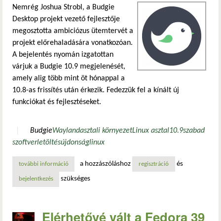
Nemrég Joshua Strobl, a Budgie
Desktop projekt vezető fejlesztője
megosztotta ambiciózus ütemtervét a
projekt előrehaladására vonatkozóan.
A bejelentés nyomán izgatottan
várjuk a Budgie 10.9 megjelenését,
amely alig több mint öt hónappal a
10.8-as frissítés után érkezik. Fedezzük fel a kínált új
funkciókat és fejlesztéseket.
Budgie
Wayland
asztali környezet
Linux asztal
10.9
szabad
szoftver
letöltés
újdonság
linux
a hozzászóláshoz
és
további információ
budgie átáll a wayland-re? tartalommal kapcsolatosan
regisztráció
szükséges
bejelentkezés
Elérhetővé vált a Fedora 39