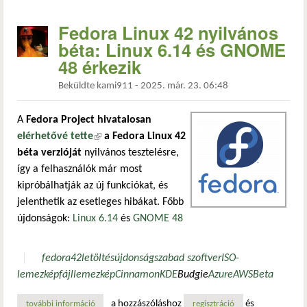
Fedora Linux 42 nyilvános
béta: Linux 6.14 és GNOME
48 érkezik
Beküldte
kami911
-
2025. már. 23. 06:48
A
Fedora Project hivatalosan
elérhetővé tette
(külső hivatkozás)
a Fedora Linux 42
béta verzióját
nyilvános tesztelésre,
így a felhasználók már most
kipróbálhatják az új funkciókat, és
jelenthetik az esetleges hibákat. Főbb
újdonságok:
Linux 6.14
és
GNOME 48
fedora
42
letöltés
újdonság
szabad szoftver
ISO-
lemezképfájl
lemezkép
Cinnamon
KDE
Budgie
Azure
AWS
Beta
a hozzászóláshoz
és
további információ
fedora linux 42 nyilvános béta: linux 6.14 és gnome 48 ér
regisztráció