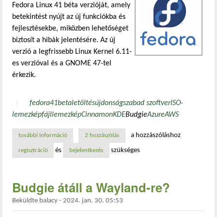
Fedora Linux 41 béta verzióját, amely
betekintést nyújt az új funkciókba és
fejlesztésekbe, miközben lehetőséget
biztosít a hibák jelentésére. Az új
verzió a legfrissebb Linux Kernel 6.11-
es verzióval és a GNOME 47-tel
érkezik.
fedora
41
beta
letöltés
újdonság
szabad szoftver
ISO-
lemezképfájl
lemezkép
Cinnamon
KDE
Budgie
Azure
AWS
a hozzászóláshoz
további információ
fedora linux 41 nyilvános béta tesztelés alatt: linux kern
2 hozzászólás
és
szükséges
regisztráció
bejelentkezés
Budgie átáll a Wayland-re?
Beküldte
balacy
-
2024. jan. 30. 05:53