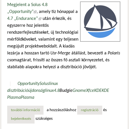
Megjelent a Solus 4.8
„Opportunity”
(külső hivatkozás)
, amely tíz hónappal a
4.7 „Endurance”
(külső hivatkozás)
után érkezik, és
egyszerre hoz jelentős
rendszerfejlesztéseket, új technológiai
mérföldköveket, valamint egy teljesen
megújult projektweboldalt. A kiadás
lezárja a hosszan tartó
Usr-Merge
átállást, bevezeti a
Polaris
csomagtárat, frissíti az összes fő asztali környezetet, és
stabilabb alapokra helyezi a disztribúció jövőjét.
Opportunity
Solus
linux
disztribúció
újdonság
linux
4.8
Budgie
Gnome
Xfce
KDE
KDE
Plasma
Plasma
a hozzászóláshoz
és
további információ
solus 4.8 – megérkezett az „opportunity” kiadás a polaris
regisztráció
szükséges
bejelentkezés