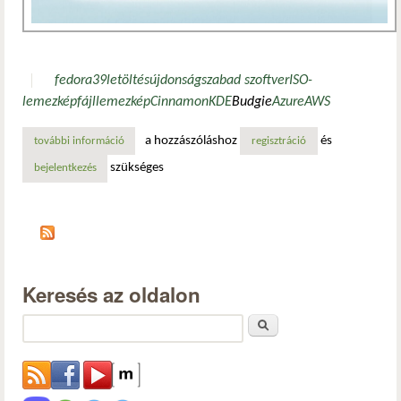
fedora
39
letöltés
újdonság
szabad szoftver
ISO-
lemezképfájl
lemezkép
Cinnamon
KDE
Budgie
Azure
AWS
a hozzászóláshoz
és
további információ
elérhetővé vált a fedora 39 tartalommal kapcsolatosan
regisztráció
szükséges
bejelentkezés
Keresés az oldalon
Keresés