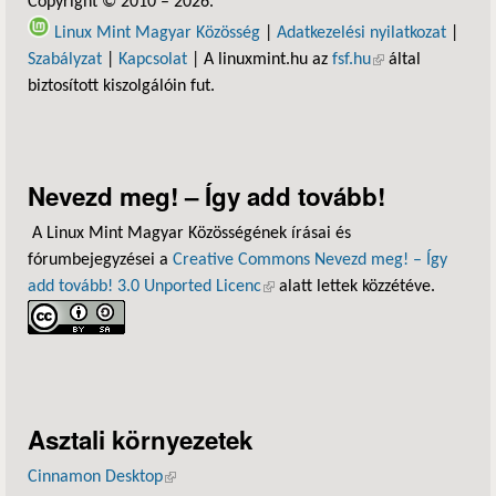
Copyright © 2010 – 2026.
Linux Mint Magyar Közösség
|
Adatkezelési nyilatkozat
|
Szabályzat
|
Kapcsolat
| A linuxmint.hu az
fsf.hu
(külső hivatkozás)
által
biztosított kiszolgálóin fut.
Nevezd meg! – Így add tovább!
A Linux Mint Magyar Közösségének írásai és
fórumbejegyzései a
Creative Commons Nevezd meg! – Így
add tovább! 3.0 Unported Licenc
(külső hivatkozás)
alatt lettek közzétéve.
Asztali környezetek
Cinnamon Desktop
(külső hivatkozás)