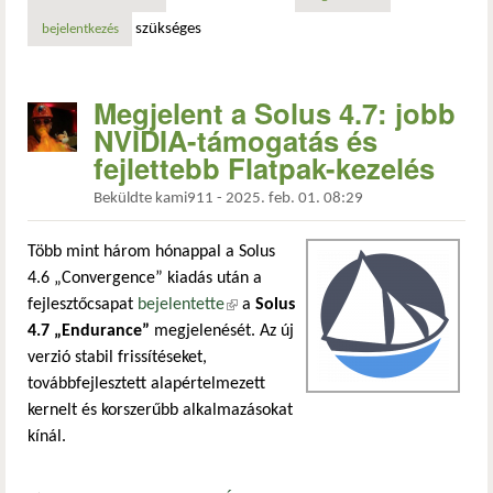
szükséges
bejelentkezés
Megjelent a Solus 4.7: jobb
NVIDIA-támogatás és
fejlettebb Flatpak-kezelés
Beküldte
kami911
-
2025. feb. 01. 08:29
Több mint három hónappal a Solus
4.6 „Convergence” kiadás után a
fejlesztőcsapat
bejelentette
(külső hivatkozás)
a
Solus
4.7 „Endurance”
megjelenését. Az új
verzió stabil frissítéseket,
továbbfejlesztett alapértelmezett
kernelt és korszerűbb alkalmazásokat
kínál.