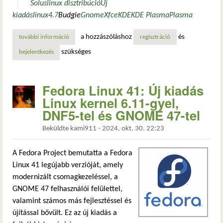
Solus
linux disztribúció
Új
kiadás
linux
4.7
Budgie
Gnome
Xfce
KDE
KDE Plasma
Plasma
a hozzászóláshoz
és
további információ
megjelent a solus 4.7: jobb nvidia-támogatás és fejlettebb
regisztráció
szükséges
bejelentkezés
Fedora Linux 41: Új kiadás
Linux kernel 6.11-gyel,
DNF5-tel és GNOME 47-tel
Beküldte
kami911
-
2024. okt. 30. 22:23
A Fedora Project bemutatta a Fedora
Linux 41 legújabb verzióját, amely
modernizált csomagkezeléssel, a
GNOME 47 felhasználói felülettel,
valamint számos más fejlesztéssel és
újítással bővült. Ez az új kiadás a