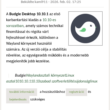
Beküldte
kami911
-
2026. feb. 02. 17:25
A
Budgie Desktop 10.10.1
az első
karbantartási kiadás a
10.10-es
sorozatban
, amely számos technikai
finomítással és régóta várt
fejlesztéssel érkezik, különösen a
Wayland környezet használói
számára. Az új verzió célja a stabilitás
növelése, az egységesebb működés és a modernebb
megjelenítők jobb kezelése.
Budgie
Wayland
asztali környezet
Linux
asztal
10
10.10.1
10.10
szabad szoftver
letöltés
újdonság
linux
a hozzászóláshoz
és
további információ
megjelent a budgie desktop 10.10.1, tovább javul a wayla
regisztráció
szükséges
bejelentkezés