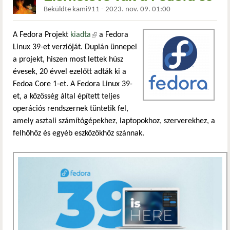
Beküldte
kami911
-
2023. nov. 09. 01:00
A Fedora Projekt
kiadta
(külső hivatkozás)
a Fedora
Linux 39-et verzióját. Duplán ünnepel
a projekt, hiszen most lettek húsz
évesek, 20 évvel ezelőtt adták ki a
Fedoa Core 1-et. A Fedora Linux 39-
et, a közösség által épített teljes
operációs rendszernek tüntetik fel,
amely asztali számítógépekhez, laptopokhoz, szerverekhez, a
felhőhöz és egyéb eszközökhöz szánnak.