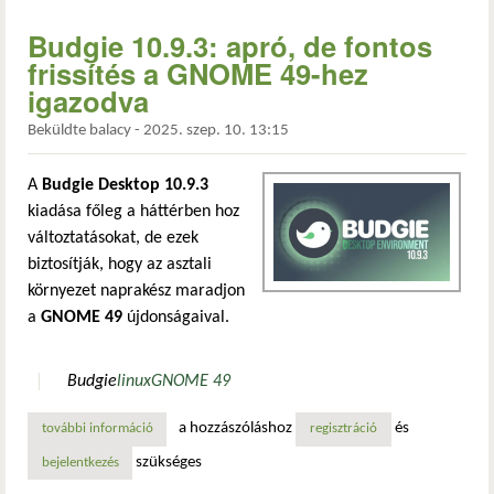
Budgie 10.9.3: apró, de fontos
frissítés a GNOME 49-hez
igazodva
Beküldte
balacy
-
2025. szep. 10. 13:15
A
Budgie Desktop 10.9.3
kiadása főleg a háttérben hoz
változtatásokat, de ezek
biztosítják, hogy az asztali
környezet naprakész maradjon
a
GNOME 49
újdonságaival.
Budgie
linux
GNOME 49
a hozzászóláshoz
és
további információ
budgie 10.9.3: apró, de fontos frissítés a gnome 49-hez i
regisztráció
szükséges
bejelentkezés