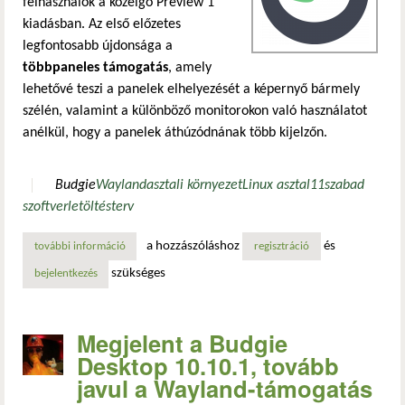
felhasználók a közelgő Preview 1
kiadásban. Az első előzetes
legfontosabb újdonsága a
többpaneles támogatás
, amely
lehetővé teszi a panelek elhelyezését a képernyő bármely
szélén, valamint a különböző monitorokon való használatot
anélkül, hogy a panelek áthúzódnának több kijelzőn.
Budgie
Wayland
asztali környezet
Linux asztal
11
szabad
szoftver
letöltés
terv
a hozzászóláshoz
és
további információ
budgie 11 preview 1: többpaneles támogatás és ablak-cse
regisztráció
szükséges
bejelentkezés
Megjelent a Budgie
Desktop 10.10.1, tovább
javul a Wayland-támogatás