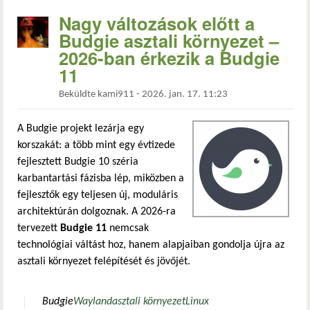
Nagy változások előtt a
Budgie asztali környezet –
2026-ban érkezik a Budgie
11
Beküldte
kami911
-
2026. jan. 17. 11:23
A Budgie projekt lezárja egy
korszakát: a több mint egy évtizede
fejlesztett Budgie 10 széria
karbantartási fázisba lép, miközben a
fejlesztők egy teljesen új, moduláris
architektúrán dolgoznak. A 2026-ra
tervezett
Budgie 11
nemcsak
technológiai váltást hoz, hanem alapjaiban gondolja újra az
asztali környezet felépítését és jövőjét.
Budgie
Wayland
asztali környezet
Linux