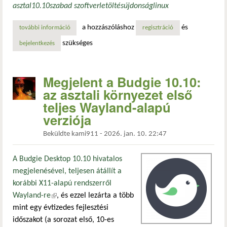
asztal
10.10
szabad szoftver
letöltés
újdonság
linux
a hozzászóláshoz
és
további információ
nagy változások előtt a budgie asztali környezet – 2026-b
regisztráció
szükséges
bejelentkezés
Megjelent a Budgie 10.10:
az asztali környezet első
teljes Wayland-alapú
verziója
Beküldte
kami911
-
2026. jan. 10. 22:47
A Budgie Desktop 10.10 hivatalos
megjelenésével, teljesen átállít a
korábbi X11-alapú rendszerről
Wayland-re
(külső hivatkozás)
, és ezzel lezárta a több
mint egy évtizedes fejlesztési
időszakot (a sorozat első, 10-es