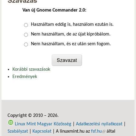
Szavazás
Van új Gnome Commander 2.0:
Választások
Használtam eddig is, használom ezután is.
Nem használtam, de az újat kipróbálom.
Nem használtam, és ez után sem fogom.
Korábbi szavazások
Eredmények
Copyright © 2010 – 2026.
Linux Mint Magyar Közösség
|
Adatkezelési nyilatkozat
|
Szabályzat
|
Kapcsolat
| A linuxmint.hu az
fsf.hu
(külső hivatkozás)
által