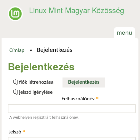
Ugrás a tartalomra
Linux Mint Magyar Közösség
menü
»
Bejelentkezés
Címlap
Jelenlegi hely
Bejelentkezés
Új fiók létrehozása
Bejelentkezés
(aktív fül)
Új jelszó igénylése
*
Felhasználónév
A webhelyen regisztrált felhasználónév.
*
Jelszó