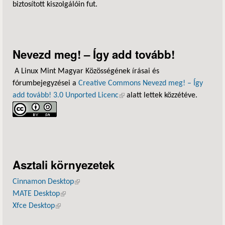
biztosított kiszolgálóin fut.
Nevezd meg! – Így add tovább!
A Linux Mint Magyar Közösségének írásai és
fórumbejegyzései a
Creative Commons Nevezd meg! – Így
add tovább! 3.0 Unported Licenc
(külső hivatkozás)
alatt lettek közzétéve.
Asztali környezetek
Cinnamon Desktop
(külső hivatkozás)
MATE Desktop
(külső hivatkozás)
Xfce Desktop
(külső hivatkozás)