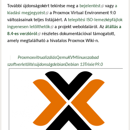
További újdonságokért tekintse meg a
bejelentést
(külső
vagy
a
kiadási megjegyzést
(külső hivatkozás)
a Proxmox Virtual Environment 9.0
hivatkozás)
változásainak teljes listájáért. A
telepítési ISO-lemezképfájlok
ingyenesen letölthetők
(külső hivatkozás)
a projekt weboldaláról. Az
átállás a
8.4-es verzióról
(külső hivatkozás)
részletes dokumentációval támogatott,
amely megtalálható a hivatalos Proxmox Wiki-n.
Proxmox
vitrualizálás
Qemu
KVM
linux
szabad
szoftver
letöltés
újdonság
debian
Debian 13
Trixie
9
9.0