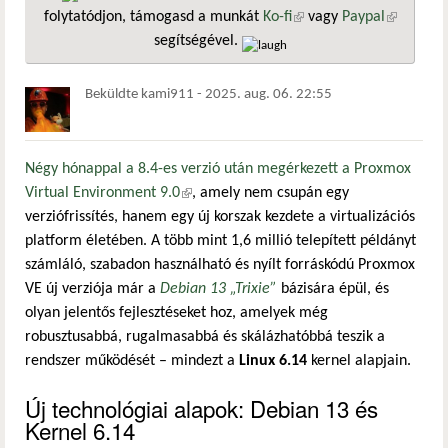
folytatódjon, támogasd a munkát
Ko-fi
(külső hivatkozás)
vagy
Paypal
(külső
segítségével.
hivatkozá
Beküldte
kami911
-
2025. aug. 06. 22:55
Négy hónappal a 8.4-es verzió után
megérkezett a Proxmox
Virtual Environment 9.0
(külső hivatkozás)
, amely nem csupán egy
verziófrissítés, hanem egy új korszak kezdete a virtualizációs
platform életében. A több mint 1,6 millió telepített példányt
számláló, szabadon használható és nyílt forráskódú Proxmox
VE új verziója már a
Debian 13 „Trixie”
bázisára épül, és
olyan jelentős fejlesztéseket hoz, amelyek még
robusztusabbá, rugalmasabbá és skálázhatóbbá teszik a
rendszer működését – mindezt a
Linux 6.14
kernel alapjain.
Új technológiai alapok: Debian 13 és
Kernel 6.14