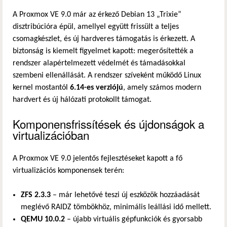
A Proxmox VE 9.0 már az érkező Debian 13 „Trixie”
disztribúcióra épül, amellyel együtt frissült a teljes
csomagkészlet, és új hardveres támogatás is érkezett. A
biztonság is kiemelt figyelmet kapott: megerősítették a
rendszer alapértelmezett védelmét és támadásokkal
szembeni ellenállását. A rendszer szíveként működő Linux
kernel mostantól
6.14-es verziójú
, amely számos modern
hardvert és új hálózati protokollt támogat.
Komponensfrissítések és újdonságok a
virtualizációban
A Proxmox VE 9.0 jelentős fejlesztéseket kapott a fő
virtualizációs komponensek terén:
ZFS 2.3.3
– már lehetővé teszi új eszközök hozzáadását
meglévő RAIDZ tömbökhöz, minimális leállási idő mellett.
QEMU 10.0.2
– újabb virtuális gépfunkciók és gyorsabb