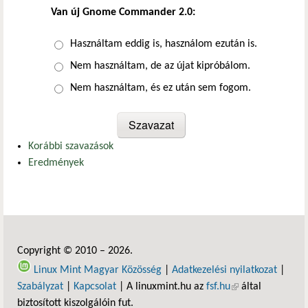
Van új Gnome Commander 2.0:
Választások
Használtam eddig is, használom ezután is.
Nem használtam, de az újat kipróbálom.
Nem használtam, és ez után sem fogom.
Korábbi szavazások
Eredmények
Copyright © 2010 – 2026.
Linux Mint Magyar Közösség
|
Adatkezelési nyilatkozat
|
Szabályzat
|
Kapcsolat
| A linuxmint.hu az
fsf.hu
(külső hivatkozás)
által
biztosított kiszolgálóin fut.