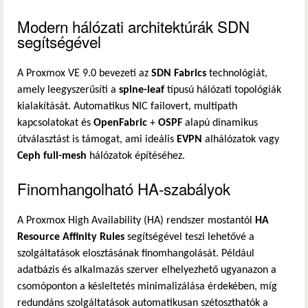
Modern hálózati architektúrák SDN
segítségével
A Proxmox VE 9.0 bevezeti az
SDN Fabrics
technológiát,
amely leegyszerűsíti a
spine-leaf
típusú hálózati topológiák
kialakítását. Automatikus NIC failovert, multipath
kapcsolatokat és
OpenFabric
+
OSPF
alapú dinamikus
útválasztást is támogat, ami ideális
EVPN
alhálózatok vagy
Ceph full-mesh
hálózatok építéséhez.
Finomhangolható HA-szabályok
A Proxmox High Availability (HA) rendszer mostantól
HA
Resource Affinity Rules
segítségével teszi lehetővé a
szolgáltatások elosztásának finomhangolását. Például
adatbázis és alkalmazás szerver elhelyezhető ugyanazon a
csomóponton a késleltetés minimalizálása érdekében, míg
redundáns szolgáltatások automatikusan szétoszthatók a