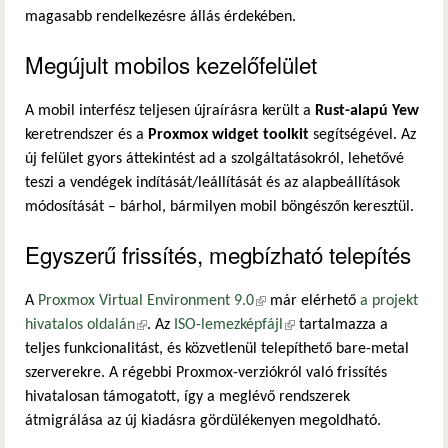
magasabb rendelkezésre állás érdekében.
Megújult mobilos kezelőfelület
A mobil interfész teljesen újraírásra került a
Rust-alapú Yew
keretrendszer és a
Proxmox widget toolkit
segítségével. Az
új felület gyors áttekintést ad a szolgáltatásokról, lehetővé
teszi a vendégek indítását/leállítását és az alapbeállítások
módosítását – bárhol, bármilyen mobil böngészőn keresztül.
Egyszerű frissítés, megbízható telepítés
A
Proxmox Virtual Environment 9.0
(külső hivatkozás)
már elérhető
a projekt
hivatalos oldalán
(külső hivatkozás)
. Az
ISO-lemezképfájl
(külső hivatkozás)
tartalmazza a
teljes funkcionalitást, és közvetlenül telepíthető bare-metal
szerverekre. A régebbi Proxmox-verziókról való frissítés
hivatalosan támogatott, így a meglévő rendszerek
átmigrálása az új kiadásra gördülékenyen megoldható.