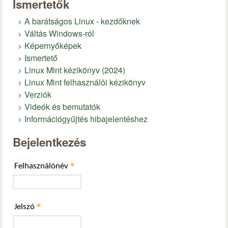
Ismertetők
A barátságos Linux - kezdőknek
Váltás Windows-ról
Képernyőképek
Ismertető
Linux Mint kézikönyv (2024)
Linux Mint felhasználói kézikönyv
Verziók
Videók és bemutatók
Információgyűjtés hibajelentéshez
Bejelentkezés
*
Felhasználónév
*
Jelszó