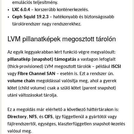
emulációs teljesítmény.
LXC 6.0.4
– korszerűbb konténerkezelés.
Ceph Squid 19.2.3
– hatékonyabb és biztonságosabb
tárolórendszer nagy rendszerekhez.
LVM pillanatképek megosztott tárolón
Az egyik leggyakrabban kért funkció végre megvalósult:
pillanatkép (snapshot) támogatás
a vastagon lefoglalt
(thick-provisioned) LVM megosztott tárolók – például
iSCSI
vagy
Fibre Channel SAN
– esetén is. Ezt a rendszer ún.
volume chain
megoldással valósítja meg, ahol a gyerek
kötet (child volume) csak a szülő kötet (parent snapshot)
utáni változásokat tárolja.
Ez a megoldás már elérhető a következő háttértárakon is:
Directory
,
NFS
, és
CIFS
, így függetlenül a gyártótól vagy
fájlrendszertől, egységes, klaszterfüggetlen snapshot-kezelés
valósul meg.