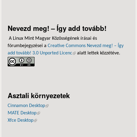
Nevezd meg! – Így add tovább!
A Linux Mint Magyar Közösségének írásai és
fórumbejegyzései a
Creative Commons Nevezd meg! – Így
add tovább! 3.0 Unported Licenc
(külső hivatkozás)
alatt lettek közzétéve.
Asztali környezetek
Cinnamon Desktop
(külső hivatkozás)
MATE Desktop
(külső hivatkozás)
Xfce Desktop
(külső hivatkozás)