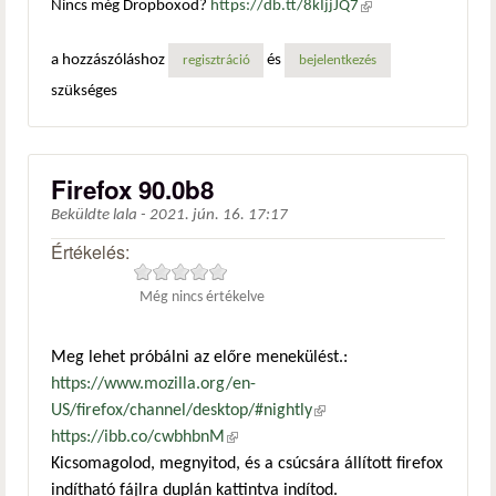
Nincs még Dropboxod?
https://db.tt/8kIjjJQ7
(külső
hivatkozás)
a hozzászóláshoz
és
regisztráció
bejelentkezés
szükséges
Firefox 90.0b8
Beküldte
lala
-
2021. jún. 16. 17:17
Értékelés:
Még nincs értékelve
Meg lehet próbálni az előre menekülést.:
https://www.mozilla.org/en-
US/firefox/channel/desktop/#nightly
(külső hivatkozás)
https://ibb.co/cwbhbnM
(külső hivatkozás)
Kicsomagolod, megnyitod, és a csúcsára állított firefox
indítható fájlra duplán kattintva indítod.