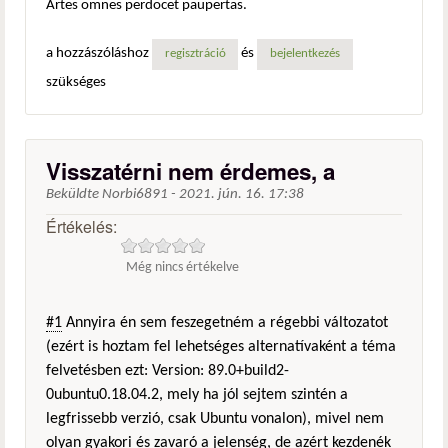
Artes omnes perdocet paupertas.
a hozzászóláshoz
és
regisztráció
bejelentkezés
szükséges
Visszatérni nem érdemes, a
Beküldte
Norbi6891
-
2021. jún. 16. 17:38
Értékelés:
Még nincs értékelve
#1
Annyira én sem feszegetném a régebbi változatot
(ezért is hoztam fel lehetséges alternatívaként a téma
felvetésben ezt: Version: 89.0+build2-
0ubuntu0.18.04.2, mely ha jól sejtem szintén a
legfrissebb verzió, csak Ubuntu vonalon), mivel nem
olyan gyakori és zavaró a jelenség, de azért kezdenék