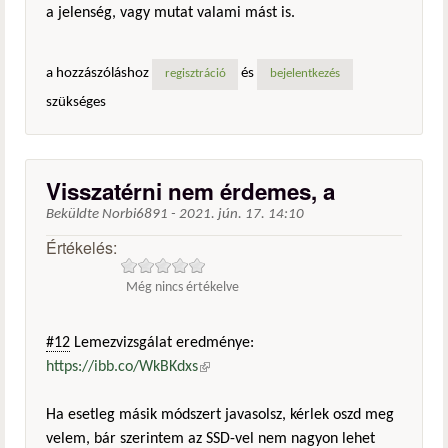
a jelenség, vagy mutat valami mást is.
a hozzászóláshoz
és
regisztráció
bejelentkezés
szükséges
Visszatérni nem érdemes, a
Beküldte
Norbi6891
-
2021. jún. 17. 14:10
Értékelés:
Még nincs értékelve
#12
Lemezvizsgálat eredménye:
https://ibb.co/WkBKdxs
(külső hivatkozás)
Ha esetleg másik módszert javasolsz, kérlek oszd meg
velem, bár szerintem az SSD-vel nem nagyon lehet