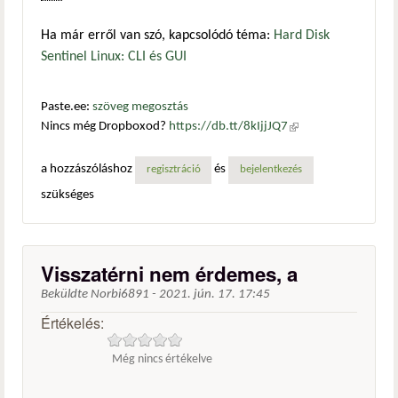
Ha már erről van szó, kapcsolódó téma:
Hard Disk
Sentinel Linux: CLI és GUI
Paste.ee:
szöveg megosztás
Nincs még Dropboxod?
https://db.tt/8kIjjJQ7
(külső
hivatkozás)
a hozzászóláshoz
és
regisztráció
bejelentkezés
szükséges
Visszatérni nem érdemes, a
Beküldte
Norbi6891
-
2021. jún. 17. 17:45
Értékelés:
Még nincs értékelve