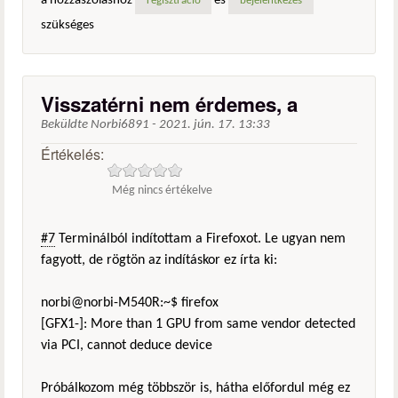
a hozzászóláshoz
és
regisztráció
bejelentkezés
szükséges
Visszatérni nem érdemes, a
Beküldte
Norbi6891
-
2021. jún. 17. 13:33
Értékelés:
Még nincs értékelve
#7
Terminálból indítottam a Firefoxot. Le ugyan nem
fagyott, de rögtön az indításkor ez írta ki:
norbi@norbi-M540R:~$ firefox
[GFX1-]: More than 1 GPU from same vendor detected
via PCI, cannot deduce device
Próbálkozom még többször is, hátha előfordul még ez