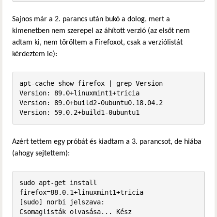
Sajnos már a 2. parancs után bukó a dolog, mert a
kimenetben nem szerepel az áhított verzió (az elsőt nem
adtam ki, nem töröltem a Firefoxot, csak a verziólistát
kérdeztem le):
apt-cache show firefox | grep Version

Version: 89.0+linuxmint1+tricia

Version: 89.0+build2-0ubuntu0.18.04.2

Version: 59.0.2+build1-0ubuntu1
Azért tettem egy próbát és kiadtam a 3. parancsot, de hiába
(ahogy sejtettem):
sudo apt-get install 
firefox=88.0.1+linuxmint1+tricia

[sudo] norbi jelszava:              

Csomaglisták olvasása... Kész
