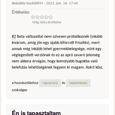
Beküldte
Norbi6891
-
2021. jún. 16. 17:45
Értékelés:
Még nincs értékelve
#2
Beta változattal nem szívesen próbálkoznék (inkább
kivárom, amíg jön egy újabb kiforrott frissítés), mert
annak még inkább lehet gyermekbetegsége, mint egy
véglegesített verziónak és ez az apró zavaró jelenség
nem akkora érvágás, hogy komolyabb bugokba való
belefutás lehetőségének tegyem ki magam. Azért kösz.
a hozzászóláshoz
és
regisztráció
bejelentkezés
szükséges
Én is tapasztaltam