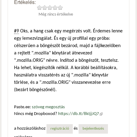
Értékelés:
Még nincs értékelve
#9
Oks, a hang csak egy megérzés volt. Érdemes lenne
egy lemezvizsgálat. És egy új profillal egy próba:
célszerűen a böngészöt bezárod, majd a fájlkezelőben
a rejtett ".mozilla" könytárat átnevezed
".mozilla.ORIG" névre. Indítod a böngészöt, tesztelsz.
Ha lehet, kiegészítők nélkül. A korábbi beállításokra,
használatra visszatérés az új ".mozilla" könyvtár
törlése, és a ".mozilla.ORIG" visszanevezése erre
(bezárt böngészőnél).
Paste.ee:
szöveg megosztás
Nincs még Dropboxod?
https://db.tt/8kIjjJQ7
(külső
hivatkozás)
a hozzászóláshoz
és
regisztráció
bejelentkezés