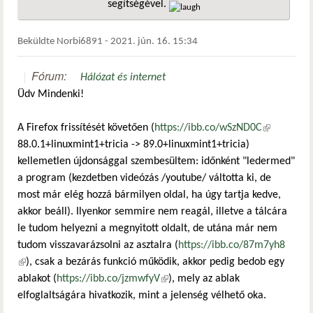
segítségével.
hivatkozá
Beküldte
Norbi6891
-
2021. jún. 16. 15:34
Fórum:
Hálózat és internet
Üdv Mindenki!
A Firefox frissítését követően (
https://ibb.co/wSzND0C
(külső
88.0.1+linuxmint1+tricia -> 89.0+linuxmint1+tricia)
hivatkozás)
kellemetlen újdonsággal szembesültem: időnként "ledermed"
a program (kezdetben videózás /youtube/ váltotta ki, de
most már elég hozzá bármilyen oldal, ha úgy tartja kedve,
akkor beáll). Ilyenkor semmire nem reagál, illetve a tálcára
le tudom helyezni a megnyitott oldalt, de utána már nem
tudom visszavarázsolni az asztalra (
https://ibb.co/87m7yh8
(külső hivatkozás)
), csak a bezárás funkció működik, akkor pedig bedob egy
ablakot (
https://ibb.co/jzmwfyV
(külső hivatkozás)
), mely az ablak
elfoglaltságára hivatkozik, mint a jelenség vélhető oka.