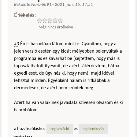
Beküldte
Norbi6891
-
2021. jún. 16. 17:51
Értékelés:
Még nincs értékelve
#3
Én is hasonlóan látom mint te. Gyanítom, hogy a
jelen verzió esetén egy kicsit mélyebben belenyúltak a
programba és ez kavarhat be (sejtettem, hogy más is
tapasztalhatott ilyesmit, de azért rákérdeztem, hátha
egyedi eset, de úgy néz ki, hogy nem), majd idővel
letisztul minden. Egyébként nálam is ritkábbak a
dermedések, de azért nem szűntek meg.
Azért ha van valakinek javaslata szívesen olvasom és ki
is próbálom.
a hozzászóláshoz
és
regisztráció
bejelentkezés