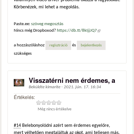
valamilyen videó driver probléma okozza a fagyásokat.
Körbenézek, mi lehet a megoldás.
Paste.ee:
szöveg megosztás
Nincs még Dropboxod?
https://db.tt/8kIjjJQ7
(külső
hivatkozás)
a hozzászóláshoz
és
regisztráció
bejelentkezés
szükséges
Visszatérni nem érdemes, a
Beküldte
kimarite
-
2021. jún. 17. 16:34
Értékelés:
Még nincs értékelve
#14
Belebonyolódni azért sem érdemes egyelőre,
mert vélhetően megtaláltuk az okot, ami teljesen más.