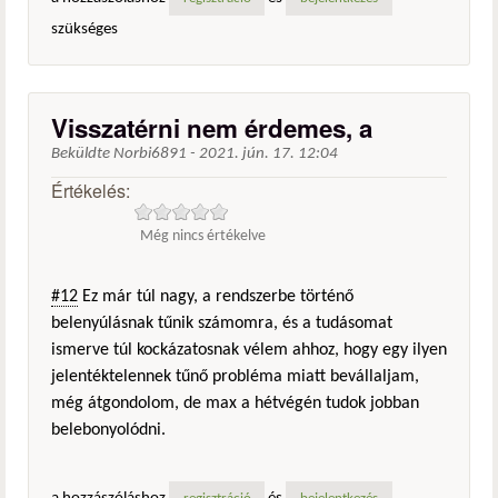
szükséges
Visszatérni nem érdemes, a
Beküldte
Norbi6891
-
2021. jún. 17. 12:04
Értékelés:
Még nincs értékelve
#12
Ez már túl nagy, a rendszerbe történő
belenyúlásnak tűnik számomra, és a tudásomat
ismerve túl kockázatosnak vélem ahhoz, hogy egy ilyen
jelentéktelennek tűnő probléma miatt bevállaljam,
még átgondolom, de max a hétvégén tudok jobban
belebonyolódni.