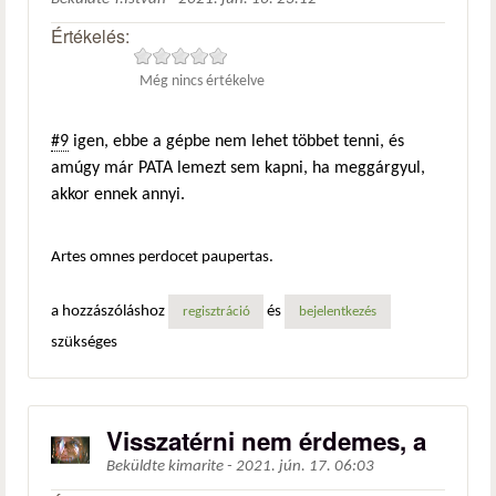
Értékelés:
Még nincs értékelve
#9
igen, ebbe a gépbe nem lehet többet tenni, és
amúgy már PATA lemezt sem kapni, ha meggárgyul,
akkor ennek annyi.
Artes omnes perdocet paupertas.
a hozzászóláshoz
és
regisztráció
bejelentkezés
szükséges
Visszatérni nem érdemes, a
Beküldte
kimarite
-
2021. jún. 17. 06:03