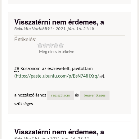
Visszatérni nem érdemes, a
Beküldte
Norbi6891
-
2021. jún. 16. 21:18
Értékelés:
Még nincs értékelve
#8
Köszönöm az észrevételt, javítottam
(
https://paste.ubuntu.com/p/BsN74fHXrq/
(külső
).
hivatkozás)
a hozzászóláshoz
és
regisztráció
bejelentkezés
szükséges
Visszatérni nem érdemes, a
Beküldte
T.István
-
2021. jún. 16. 23:12