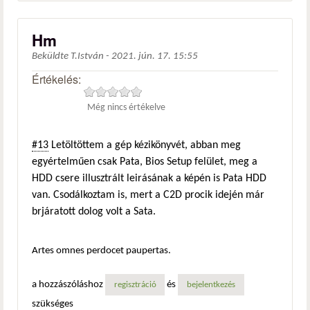
Hm
Beküldte
T.István
-
2021. jún. 17. 15:55
Értékelés:
Még nincs értékelve
#13
Letöltöttem a gép kézikönyvét, abban meg
egyértelműen csak Pata, Bios Setup felület, meg a
HDD csere illusztrált leirásának a képén is Pata HDD
van. Csodálkoztam is, mert a C2D procik idején már
brjáratott dolog volt a Sata.
Artes omnes perdocet paupertas.
a hozzászóláshoz
és
regisztráció
bejelentkezés
szükséges