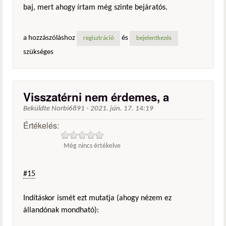
baj, mert ahogy írtam még szinte bejáratós.
a hozzászóláshoz
és
regisztráció
bejelentkezés
szükséges
Visszatérni nem érdemes, a
Beküldte
Norbi6891
-
2021. jún. 17. 14:19
Értékelés:
Még nincs értékelve
#15
Indításkor ismét ezt mutatja (ahogy nézem ez
állandónak mondható):