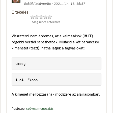
Beküldte
kimarite
-
2021. jún. 16. 16:57
Értékelés:
Még nincs értékelve
Visszatérni nem érdemes, az alkalmazások (itt FF)
régebbi verziói sebezhetőek. Mutasd a két parancssor
kimenetét (teszt), hátha látjuk a fagyás okát!
dmesg
inxi -Fzxxx
A kimenet megosztásának módszere az aláírásomban.
Paste.ee:
szöveg megosztás