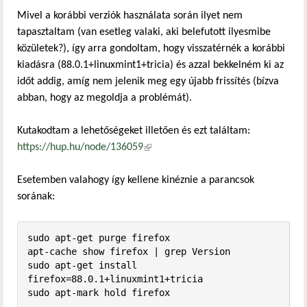
Mivel a korábbi verziók használata során ilyet nem
tapasztaltam (van esetleg valaki, aki belefutott ilyesmibe
közületek?), így arra gondoltam, hogy visszatérnék a korábbi
kiadásra (88.0.1+linuxmint1+tricia) és azzal bekkelném ki az
időt addig, amíg nem jelenik meg egy újabb frissítés (bízva
abban, hogy az megoldja a problémát).
Kutakodtam a lehetőségeket illetően és ezt találtam:
https://hup.hu/node/136059
(külső hivatkozás)
Esetemben valahogy így kellene kinéznie a parancsok
sorának:
sudo apt-get purge firefox

apt-cache show firefox | grep Version

sudo apt-get install 
firefox=88.0.1+linuxmint1+tricia

sudo apt-mark hold firefox