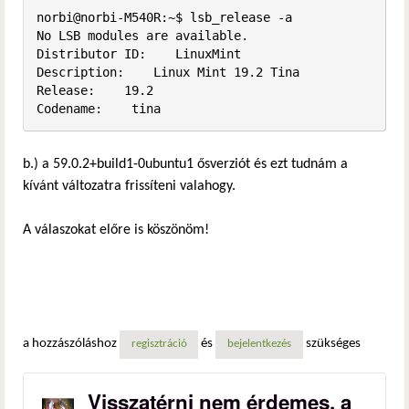
norbi@norbi-M540R:~$ lsb_release -a

No LSB modules are available.

Distributor ID:    LinuxMint

Description:    Linux Mint 19.2 Tina

Release:    19.2

Codename:    tina
b.) a 59.0.2+build1-0ubuntu1 ősverziót és ezt tudnám a
kívánt változatra frissíteni valahogy.
A válaszokat előre is köszönöm!
a hozzászóláshoz
és
szükséges
regisztráció
bejelentkezés
Visszatérni nem érdemes, a