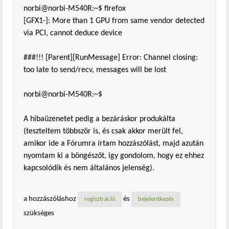
norbi@norbi-M540R:~$ firefox
[GFX1-]: More than 1 GPU from same vendor detected
via PCI, cannot deduce device
###!!! [Parent][RunMessage] Error: Channel closing:
too late to send/recv, messages will be lost
norbi@norbi-M540R:~$
A hibaüzenetet pedig a bezáráskor produkálta
(teszteltem többször is, és csak akkor merült fel,
amikor ide a Fórumra írtam hozzászólást, majd azután
nyomtam ki a böngészőt, igy gondolom, hogy ez ehhez
kapcsolódik és nem általános jelenség).
a hozzászóláshoz
és
regisztráció
bejelentkezés
szükséges