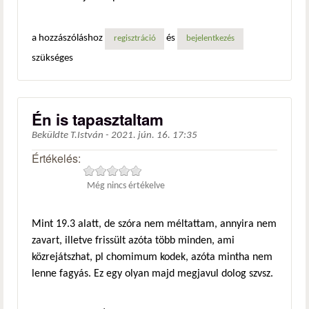
a hozzászóláshoz
és
regisztráció
bejelentkezés
szükséges
Én is tapasztaltam
Beküldte
T.István
-
2021. jún. 16. 17:35
Értékelés:
Még nincs értékelve
Mint 19.3 alatt, de szóra nem méltattam, annyira nem
zavart, illetve frissült azóta több minden, ami
közrejátszhat, pl chomimum kodek, azóta mintha nem
lenne fagyás. Ez egy olyan majd megjavul dolog szvsz.