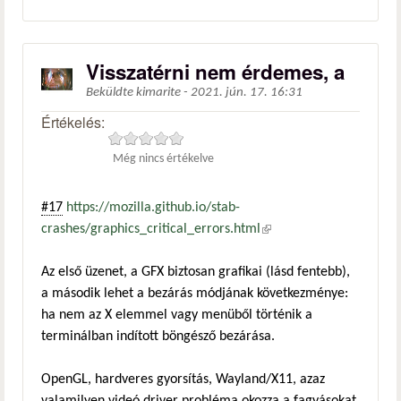
Visszatérni nem érdemes, a
Beküldte
kimarite
-
2021. jún. 17. 16:31
Értékelés:
Még nincs értékelve
#17
https://mozilla.github.io/stab-
crashes/graphics_critical_errors.html
(külső hivatkozás)
Az első üzenet, a GFX biztosan grafikai (lásd fentebb),
a második lehet a bezárás módjának következménye:
ha nem az X elemmel vagy menüből történik a
terminálban indított böngésző bezárása.
OpenGL, hardveres gyorsítás, Wayland/X11, azaz