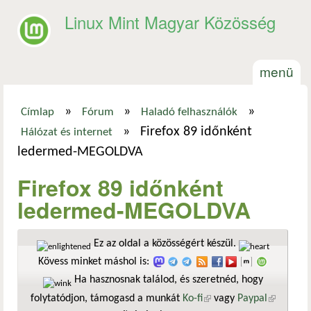
Ugrás a tartalomra
Linux Mint Magyar Közösség
menü
»
»
»
Címlap
Fórum
Haladó felhasználók
Jelenlegi hely
»
Firefox 89 időnként
Hálózat és internet
ledermed-MEGOLDVA
Firefox 89 időnként
ledermed-MEGOLDVA
Ez az oldal a közösségért készül.
Kövess minket máshol is:
Ha hasznosnak találod, és szeretnéd, hogy
folytatódjon, támogasd a munkát
Ko-fi
(külső hivatkozás)
vagy
Paypal
(külső