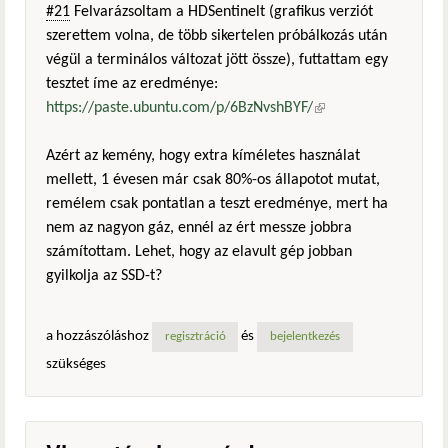
#21
Felvarázsoltam a HDSentinelt (grafikus verziót
szerettem volna, de több sikertelen próbálkozás után
végül a terminálos változat jött össze), futtattam egy
tesztet íme az eredménye:
https://paste.ubuntu.com/p/6BzNvshBYF/
(külső
hivatkozás)
Azért az kemény, hogy extra kíméletes használat
mellett, 1 évesen már csak 80%-os állapotot mutat,
remélem csak pontatlan a teszt eredménye, mert ha
nem az nagyon gáz, ennél az ért messze jobbra
számítottam. Lehet, hogy az elavult gép jobban
gyilkolja az SSD-t?
a hozzászóláshoz
és
regisztráció
bejelentkezés
szükséges