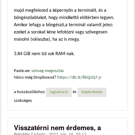
majd megfelezed a képernyőn a terminált, és a
böngészőablakot, hogy mindkettő előtérben legyen.
Amikor lefagy a böngésző,a terminál valamit jelez:
ezeket a sorokat kéne lefotózni vagy szövegesen
másolni (válaszba), ha az is megy.
3.84 GiB nem túl sok RAM-nak.
Paste.ee:
szöveg megosztás
Nincs még Dropboxod?
https://db.tt/8kIjjJQ7
(külső
hivatkozás)
a hozzászóláshoz
és
regisztráció
bejelentkezés
szükséges
Visszatérni nem érdemes, a
Beküldte
T.István
-
2021. jún. 16. 20:12