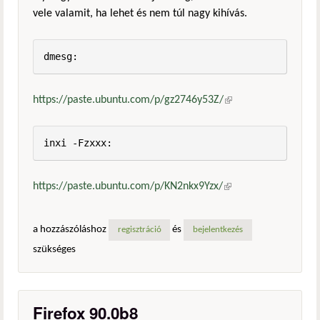
vele valamit, ha lehet és nem túl nagy kihívás.
dmesg:
https://paste.ubuntu.com/p/gz2746y53Z/
(külső
hivatkozás)
inxi -Fzxxx:
https://paste.ubuntu.com/p/KN2nkx9Yzx/
(külső
hivatkozás)
a hozzászóláshoz
és
regisztráció
bejelentkezés
szükséges
Firefox 90.0b8