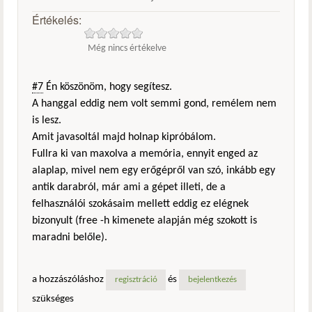
Értékelés:
Még nincs értékelve
#7
Én köszönöm, hogy segítesz.
A hanggal eddig nem volt semmi gond, remélem nem
is lesz.
Amit javasoltál majd holnap kipróbálom.
Fullra ki van maxolva a memória, ennyit enged az
alaplap, mivel nem egy erőgépről van szó, inkább egy
antik darabról, már ami a gépet illeti, de a
felhasználói szokásaim mellett eddig ez elégnek
bizonyult (free -h kimenete alapján még szokott is
maradni belőle).
a hozzászóláshoz
és
regisztráció
bejelentkezés
szükséges