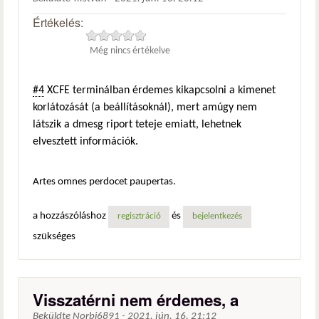
Értékelés:
Még nincs értékelve
#4
XCFE terminálban érdemes kikapcsolni a kimenet
korlátozását (a beállításoknál), mert amúgy nem
látszik a dmesg riport teteje emiatt, lehetnek
elvesztett információk.
Artes omnes perdocet paupertas.
a hozzászóláshoz
és
regisztráció
bejelentkezés
szükséges
Visszatérni nem érdemes, a
Beküldte
Norbi6891
-
2021. jún. 16. 21:12