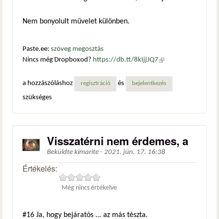
Nem bonyolult művelet különben.
Paste.ee:
szöveg megosztás
Nincs még Dropboxod?
https://db.tt/8kIjjJQ7
(külső
hivatkozás)
a hozzászóláshoz
és
regisztráció
bejelentkezés
szükséges
Visszatérni nem érdemes, a
Beküldte
kimarite
-
2021. jún. 17. 16:38
Értékelés:
Még nincs értékelve
#16
Ja, hogy bejáratós ... az más tészta.