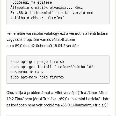
Függőségi fa építése       

Állapotinformációk olvasása... Kész

E: „88.0.1+linuxmint1+tricia” verzió nem 
található ehhez: „firefox”
Fel lehetne varázsolni valahogy ezt a verziót is a fenti listára
vagy csak 2 opcióm van és választhatom:
a.) a 89.0+build2-0ubuntu0.18.04.2 verziót:
sudo apt-get purge firefox

sudo apt-get install firefox=89.0+build2-
0ubuntu0.18.04.2

sudo apt-mark hold firefox
Okozhatja a problémámat a Mint verziója (Tina /Linux Mint
19.2 Tina/ nem jön ki Triciával /89.0+linuxmint1+tricia/ - bár
ez korábban nem volt probléma /88.0.1+linuxmint1+tricia/)?