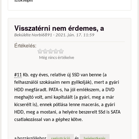
szükséges
Visszatérni nem érdemes, a
Beküldte
Norbi6891
-
2021. jún. 17. 11:59
Értékelés:
Még nincs értékelve
#11
Kb. egy éves, relatíve új SSD van benne (a
felhasználói szokásaim nem gyilkolják), mert a gyári
HDD megfáradt. PATA-s, ha jól emlékszem, a DVD
meghajtó volt, ami kapitulált (a gyári, meg a már
kicserélt is), ennek pótlása lenne macerás, a gyári
HDD, meg a mostani, a helyére beszerelt SSd is SATA
csatlakozással van a géphez kötve.
a hozzászóláshoz
és
regisztráció
bejelentkezés