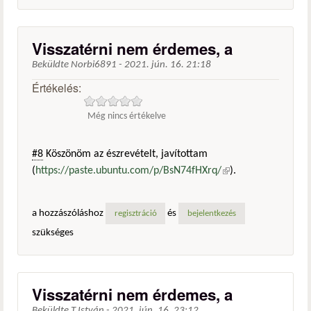
Visszatérni nem érdemes, a
Beküldte
Norbi6891
-
2021. jún. 16. 21:18
Értékelés:
Még nincs értékelve
#8
Köszönöm az észrevételt, javítottam
(
https://paste.ubuntu.com/p/BsN74fHXrq/
(külső
).
hivatkozás)
a hozzászóláshoz
és
regisztráció
bejelentkezés
szükséges
Visszatérni nem érdemes, a
Beküldte
T.István
-
2021. jún. 16. 23:12