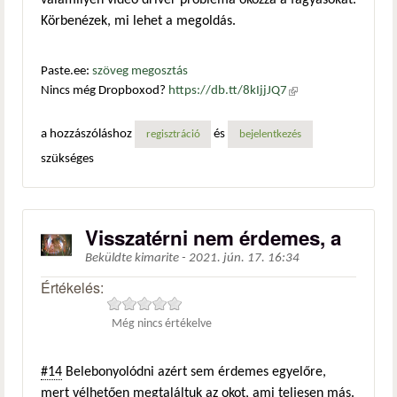
valamilyen videó driver probléma okozza a fagyásokat.
Körbenézek, mi lehet a megoldás.
Paste.ee:
szöveg megosztás
Nincs még Dropboxod?
https://db.tt/8kIjjJQ7
(külső
hivatkozás)
a hozzászóláshoz
és
regisztráció
bejelentkezés
szükséges
Visszatérni nem érdemes, a
Beküldte
kimarite
-
2021. jún. 17. 16:34
Értékelés:
Még nincs értékelve
#14
Belebonyolódni azért sem érdemes egyelőre,
mert vélhetően megtaláltuk az okot, ami teljesen más.