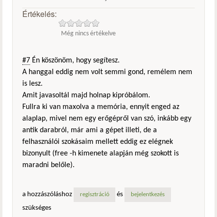
Értékelés:
Még nincs értékelve
#7
Én köszönöm, hogy segítesz.
A hanggal eddig nem volt semmi gond, remélem nem
is lesz.
Amit javasoltál majd holnap kipróbálom.
Fullra ki van maxolva a memória, ennyit enged az
alaplap, mivel nem egy erőgépről van szó, inkább egy
antik darabról, már ami a gépet illeti, de a
felhasználói szokásaim mellett eddig ez elégnek
bizonyult (free -h kimenete alapján még szokott is
maradni belőle).
a hozzászóláshoz
és
regisztráció
bejelentkezés
szükséges