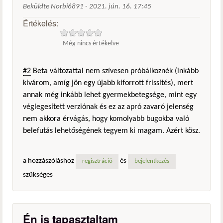
Beküldte
Norbi6891
-
2021. jún. 16. 17:45
Értékelés:
Még nincs értékelve
#2
Beta változattal nem szívesen próbálkoznék (inkább
kivárom, amíg jön egy újabb kiforrott frissítés), mert
annak még inkább lehet gyermekbetegsége, mint egy
véglegesített verziónak és ez az apró zavaró jelenség
nem akkora érvágás, hogy komolyabb bugokba való
belefutás lehetőségének tegyem ki magam. Azért kösz.
a hozzászóláshoz
és
regisztráció
bejelentkezés
szükséges
Én is tapasztaltam