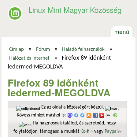
Ugrás a tartalomra
Linux Mint Magyar Közösség
menü
»
»
»
Címlap
Fórum
Haladó felhasználók
Jelenlegi hely
»
Firefox 89 időnként
Hálózat és internet
ledermed-MEGOLDVA
Firefox 89 időnként
ledermed-MEGOLDVA
Ez az oldal a közösségért készül.
Kövess minket máshol is:
Ha hasznosnak találod, és szeretnéd, hogy
folytatódjon, támogasd a munkát
Ko-fi
(külső hivatkozás)
vagy
Paypal
(külső