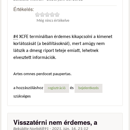
Értékelés:
Még nincs értékelve
#4
XCFE terminálban érdemes kikapcsolni a kimenet
korlátozását (a beállításoknál), mert amúgy nem
látszik a dmesg riport teteje emiatt, lehetnek
elvesztett információk.
Artes omnes perdocet paupertas.
a hozzászóláshoz
és
regisztráció
bejelentkezés
szükséges
Visszatérni nem érdemes, a
Beküldte
Norbi6891
-
2021. jún. 16. 21:12