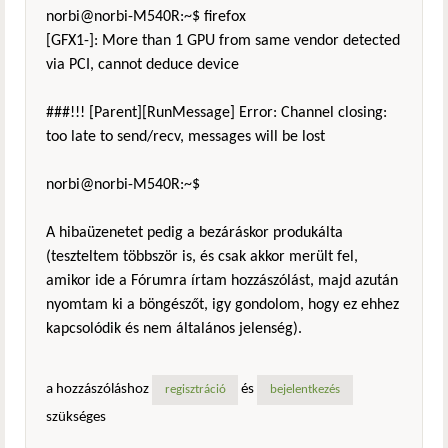
norbi@norbi-M540R:~$ firefox
[GFX1-]: More than 1 GPU from same vendor detected
via PCI, cannot deduce device
###!!! [Parent][RunMessage] Error: Channel closing:
too late to send/recv, messages will be lost
norbi@norbi-M540R:~$
A hibaüzenetet pedig a bezáráskor produkálta
(teszteltem többször is, és csak akkor merült fel,
amikor ide a Fórumra írtam hozzászólást, majd azután
nyomtam ki a böngészőt, igy gondolom, hogy ez ehhez
kapcsolódik és nem általános jelenség).
a hozzászóláshoz
és
regisztráció
bejelentkezés
szükséges