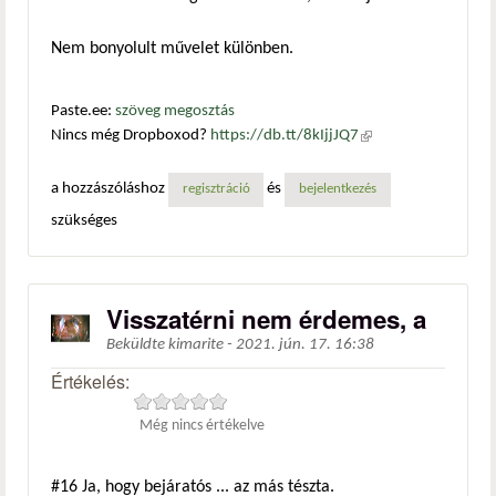
Nem bonyolult művelet különben.
Paste.ee:
szöveg megosztás
Nincs még Dropboxod?
https://db.tt/8kIjjJQ7
(külső
hivatkozás)
a hozzászóláshoz
és
regisztráció
bejelentkezés
szükséges
Visszatérni nem érdemes, a
Beküldte
kimarite
-
2021. jún. 17. 16:38
Értékelés:
Még nincs értékelve
#16
Ja, hogy bejáratós ... az más tészta.