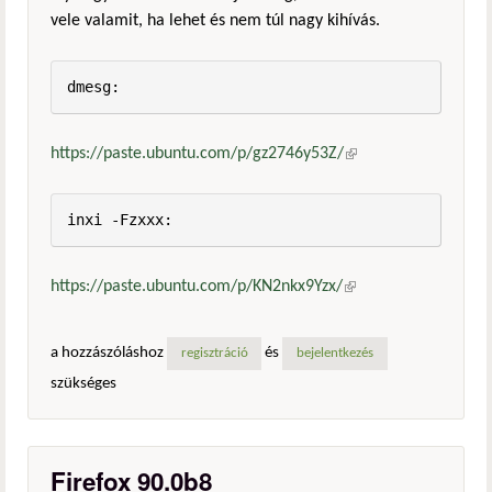
vele valamit, ha lehet és nem túl nagy kihívás.
dmesg:
https://paste.ubuntu.com/p/gz2746y53Z/
(külső
hivatkozás)
inxi -Fzxxx:
https://paste.ubuntu.com/p/KN2nkx9Yzx/
(külső
hivatkozás)
a hozzászóláshoz
és
regisztráció
bejelentkezés
szükséges
Firefox 90.0b8