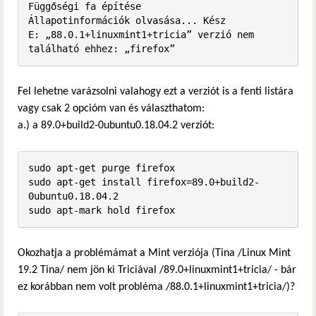
Függőségi fa építése       

Állapotinformációk olvasása... Kész

E: „88.0.1+linuxmint1+tricia” verzió nem 
található ehhez: „firefox”
Fel lehetne varázsolni valahogy ezt a verziót is a fenti listára
vagy csak 2 opcióm van és választhatom:
a.) a 89.0+build2-0ubuntu0.18.04.2 verziót:
sudo apt-get purge firefox

sudo apt-get install firefox=89.0+build2-
0ubuntu0.18.04.2

sudo apt-mark hold firefox
Okozhatja a problémámat a Mint verziója (Tina /Linux Mint
19.2 Tina/ nem jön ki Triciával /89.0+linuxmint1+tricia/ - bár
ez korábban nem volt probléma /88.0.1+linuxmint1+tricia/)?