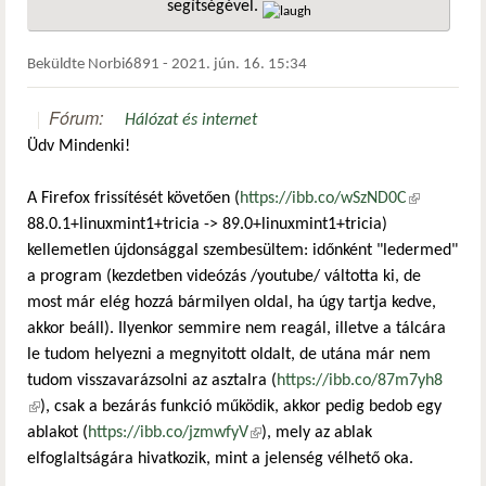
segítségével.
hivatkozá
Beküldte
Norbi6891
-
2021. jún. 16. 15:34
Fórum:
Hálózat és internet
Üdv Mindenki!
A Firefox frissítését követően (
https://ibb.co/wSzND0C
(külső
88.0.1+linuxmint1+tricia -> 89.0+linuxmint1+tricia)
hivatkozás)
kellemetlen újdonsággal szembesültem: időnként "ledermed"
a program (kezdetben videózás /youtube/ váltotta ki, de
most már elég hozzá bármilyen oldal, ha úgy tartja kedve,
akkor beáll). Ilyenkor semmire nem reagál, illetve a tálcára
le tudom helyezni a megnyitott oldalt, de utána már nem
tudom visszavarázsolni az asztalra (
https://ibb.co/87m7yh8
(külső hivatkozás)
), csak a bezárás funkció működik, akkor pedig bedob egy
ablakot (
https://ibb.co/jzmwfyV
(külső hivatkozás)
), mely az ablak
elfoglaltságára hivatkozik, mint a jelenség vélhető oka.