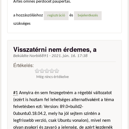
Artes omnes perdocet paupertas.
a hozzászóláshoz
és
regisztráció
bejelentkezés
szükséges
Visszatérni nem érdemes, a
Beküldte
Norbi6891
-
2021. jún. 16. 17:38
Értékelés:
Még nincs értékelve
#1
Annyira én sem feszegetném a régebbi változatot
(ezért is hoztam fel lehetséges alternatívaként a téma
felvetésben ezt: Version: 89.0+build2-
0ubuntu0.18.04.2, mely ha jól sejtem szintén a
legfrissebb verzió, csak Ubuntu vonalon), mivel nem
olyan gyakori és zavaró a jelenség, de azért kezdenék