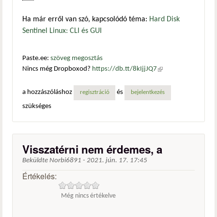
Ha már erről van szó, kapcsolódó téma:
Hard Disk
Sentinel Linux: CLI és GUI
Paste.ee:
szöveg megosztás
Nincs még Dropboxod?
https://db.tt/8kIjjJQ7
(külső
hivatkozás)
a hozzászóláshoz
és
regisztráció
bejelentkezés
szükséges
Visszatérni nem érdemes, a
Beküldte
Norbi6891
-
2021. jún. 17. 17:45
Értékelés:
Még nincs értékelve