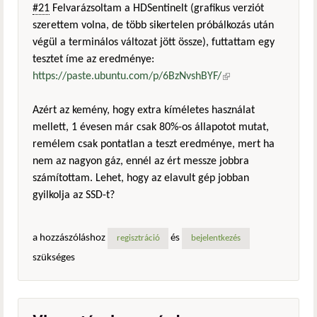
#21
Felvarázsoltam a HDSentinelt (grafikus verziót
szerettem volna, de több sikertelen próbálkozás után
végül a terminálos változat jött össze), futtattam egy
tesztet íme az eredménye:
https://paste.ubuntu.com/p/6BzNvshBYF/
(külső
hivatkozás)
Azért az kemény, hogy extra kíméletes használat
mellett, 1 évesen már csak 80%-os állapotot mutat,
remélem csak pontatlan a teszt eredménye, mert ha
nem az nagyon gáz, ennél az ért messze jobbra
számítottam. Lehet, hogy az elavult gép jobban
gyilkolja az SSD-t?
a hozzászóláshoz
és
regisztráció
bejelentkezés
szükséges