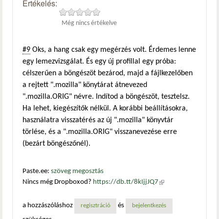
Értékelés:
Még nincs értékelve
#9
Oks, a hang csak egy megérzés volt. Érdemes lenne
egy lemezvizsgálat. És egy új profillal egy próba:
célszerűen a böngészöt bezárod, majd a fájlkezelőben
a rejtett ".mozilla" könytárat átnevezed
".mozilla.ORIG" névre. Indítod a böngészöt, tesztelsz.
Ha lehet, kiegészítők nélkül. A korábbi beállításokra,
használatra visszatérés az új ".mozilla" könyvtár
törlése, és a ".mozilla.ORIG" visszanevezése erre
(bezárt böngészőnél).
Paste.ee:
szöveg megosztás
Nincs még Dropboxod?
https://db.tt/8kIjjJQ7
(külső
hivatkozás)
a hozzászóláshoz
és
regisztráció
bejelentkezés