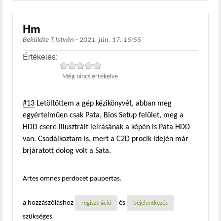
Hm
Beküldte
T.István
-
2021. jún. 17. 15:55
Értékelés:
Még nincs értékelve
#13
Letöltöttem a gép kézikönyvét, abban meg
egyértelműen csak Pata, Bios Setup felület, meg a
HDD csere illusztrált leirásának a képén is Pata HDD
van. Csodálkoztam is, mert a C2D procik idején már
brjáratott dolog volt a Sata.
Artes omnes perdocet paupertas.
a hozzászóláshoz
és
regisztráció
bejelentkezés
szükséges