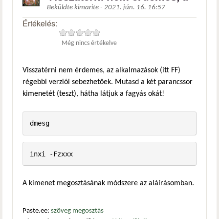
Beküldte
kimarite
-
2021. jún. 16. 16:57
Értékelés:
Még nincs értékelve
Visszatérni nem érdemes, az alkalmazások (itt FF)
régebbi verziói sebezhetőek. Mutasd a két parancssor
kimenetét (teszt), hátha látjuk a fagyás okát!
dmesg
inxi -Fzxxx
A kimenet megosztásának módszere az aláírásomban.
Paste.ee:
szöveg megosztás