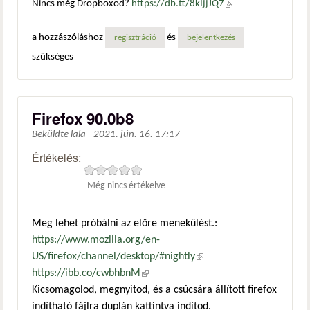
Nincs még Dropboxod?
https://db.tt/8kIjjJQ7
(külső
hivatkozás)
a hozzászóláshoz
és
regisztráció
bejelentkezés
szükséges
Firefox 90.0b8
Beküldte
lala
-
2021. jún. 16. 17:17
Értékelés:
Még nincs értékelve
Meg lehet próbálni az előre menekülést.:
https://www.mozilla.org/en-
US/firefox/channel/desktop/#nightly
(külső hivatkozás)
https://ibb.co/cwbhbnM
(külső hivatkozás)
Kicsomagolod, megnyitod, és a csúcsára állított firefox
indítható fájlra duplán kattintva indítod.