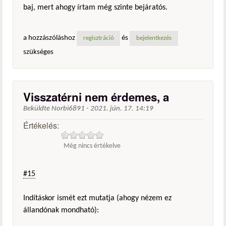
baj, mert ahogy írtam még szinte bejáratós.
a hozzászóláshoz
és
regisztráció
bejelentkezés
szükséges
Visszatérni nem érdemes, a
Beküldte
Norbi6891
-
2021. jún. 17. 14:19
Értékelés:
Még nincs értékelve
#15
Indításkor ismét ezt mutatja (ahogy nézem ez
állandónak mondható):