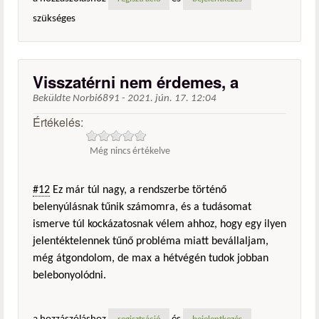
szükséges
Visszatérni nem érdemes, a
Beküldte
Norbi6891
-
2021. jún. 17. 12:04
Értékelés:
Még nincs értékelve
#12
Ez már túl nagy, a rendszerbe történő
belenyúlásnak tűnik számomra, és a tudásomat
ismerve túl kockázatosnak vélem ahhoz, hogy egy ilyen
jelentéktelennek tűnő probléma miatt bevállaljam,
még átgondolom, de max a hétvégén tudok jobban
belebonyolódni.