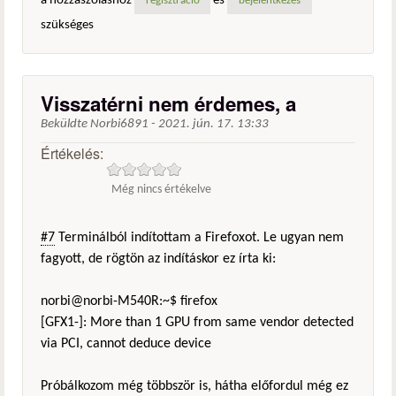
a hozzászóláshoz
és
regisztráció
bejelentkezés
szükséges
Visszatérni nem érdemes, a
Beküldte
Norbi6891
-
2021. jún. 17. 13:33
Értékelés:
Még nincs értékelve
#7
Terminálból indítottam a Firefoxot. Le ugyan nem
fagyott, de rögtön az indításkor ez írta ki:
norbi@norbi-M540R:~$ firefox
[GFX1-]: More than 1 GPU from same vendor detected
via PCI, cannot deduce device
Próbálkozom még többször is, hátha előfordul még ez