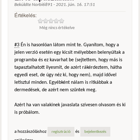
Beküldte
Norbi6891
-
2021. jún. 16. 17:51
Értékelés:
Még nincs értékelve
#3
Én is hasonlóan látom mint te. Gyanítom, hogy a
jelen verzió esetén egy kicsit mélyebben belenyúltak a
programba és ez kavarhat be (sejtettem, hogy más is
tapasztalhatott ilyesmit, de azért rákérdeztem, hátha
egyedi eset, de úgy néz ki, hogy nem), majd idővel
letisztul minden. Egyébként nálam is ritkábbak a
dermedések, de azért nem szűntek meg.
Azért ha van valakinek javaslata szívesen olvasom és ki
is próbálom.
a hozzászóláshoz
és
regisztráció
bejelentkezés