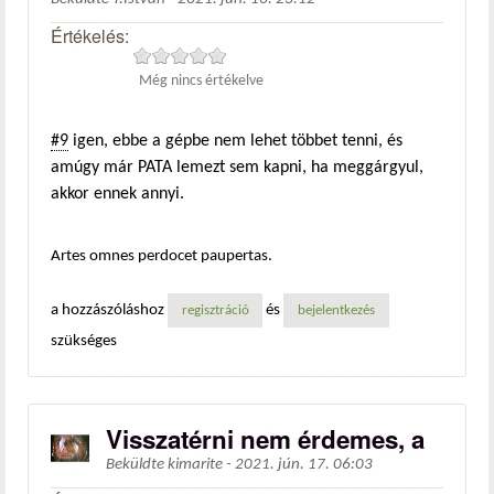
Értékelés:
Még nincs értékelve
#9
igen, ebbe a gépbe nem lehet többet tenni, és
amúgy már PATA lemezt sem kapni, ha meggárgyul,
akkor ennek annyi.
Artes omnes perdocet paupertas.
a hozzászóláshoz
és
regisztráció
bejelentkezés
szükséges
Visszatérni nem érdemes, a
Beküldte
kimarite
-
2021. jún. 17. 06:03