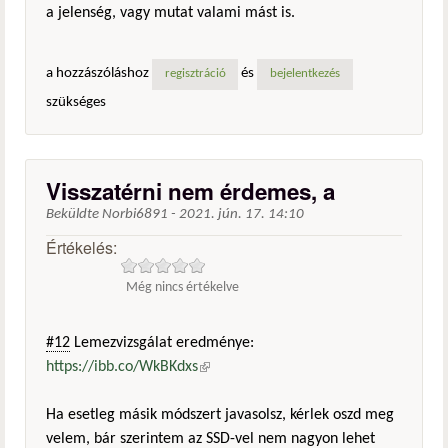
a jelenség, vagy mutat valami mást is.
a hozzászóláshoz
és
regisztráció
bejelentkezés
szükséges
Visszatérni nem érdemes, a
Beküldte
Norbi6891
-
2021. jún. 17. 14:10
Értékelés:
Még nincs értékelve
#12
Lemezvizsgálat eredménye:
https://ibb.co/WkBKdxs
(külső hivatkozás)
Ha esetleg másik módszert javasolsz, kérlek oszd meg
velem, bár szerintem az SSD-vel nem nagyon lehet