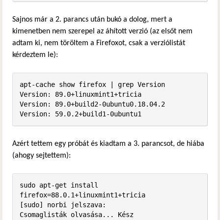
Sajnos már a 2. parancs után bukó a dolog, mert a
kimenetben nem szerepel az áhított verzió (az elsőt nem
adtam ki, nem töröltem a Firefoxot, csak a verziólistát
kérdeztem le):
apt-cache show firefox | grep Version

Version: 89.0+linuxmint1+tricia

Version: 89.0+build2-0ubuntu0.18.04.2

Version: 59.0.2+build1-0ubuntu1
Azért tettem egy próbát és kiadtam a 3. parancsot, de hiába
(ahogy sejtettem):
sudo apt-get install 
firefox=88.0.1+linuxmint1+tricia

[sudo] norbi jelszava:              

Csomaglisták olvasása... Kész
