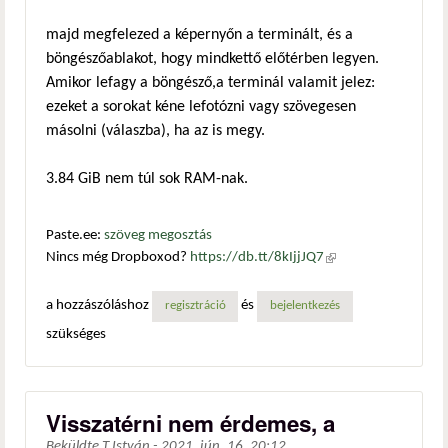
majd megfelezed a képernyőn a terminált, és a
böngészőablakot, hogy mindkettő előtérben legyen.
Amikor lefagy a böngésző,a terminál valamit jelez:
ezeket a sorokat kéne lefotózni vagy szövegesen
másolni (válaszba), ha az is megy.
3.84 GiB nem túl sok RAM-nak.
Paste.ee:
szöveg megosztás
Nincs még Dropboxod?
https://db.tt/8kIjjJQ7
(külső
hivatkozás)
a hozzászóláshoz
és
regisztráció
bejelentkezés
szükséges
Visszatérni nem érdemes, a
Beküldte
T.István
-
2021. jún. 16. 20:12