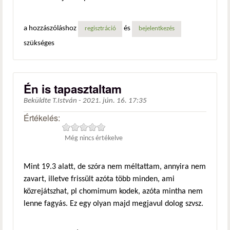
a hozzászóláshoz
és
regisztráció
bejelentkezés
szükséges
Én is tapasztaltam
Beküldte
T.István
-
2021. jún. 16. 17:35
Értékelés:
Még nincs értékelve
Mint 19.3 alatt, de szóra nem méltattam, annyira nem
zavart, illetve frissült azóta több minden, ami
közrejátszhat, pl chomimum kodek, azóta mintha nem
lenne fagyás. Ez egy olyan majd megjavul dolog szvsz.