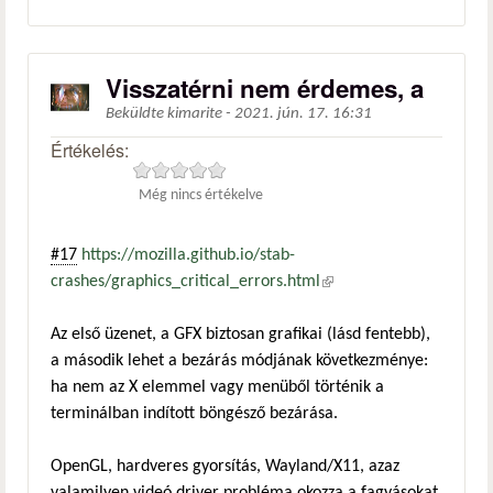
Visszatérni nem érdemes, a
Beküldte
kimarite
-
2021. jún. 17. 16:31
Értékelés:
Még nincs értékelve
#17
https://mozilla.github.io/stab-
crashes/graphics_critical_errors.html
(külső hivatkozás)
Az első üzenet, a GFX biztosan grafikai (lásd fentebb),
a második lehet a bezárás módjának következménye:
ha nem az X elemmel vagy menüből történik a
terminálban indított böngésző bezárása.
OpenGL, hardveres gyorsítás, Wayland/X11, azaz