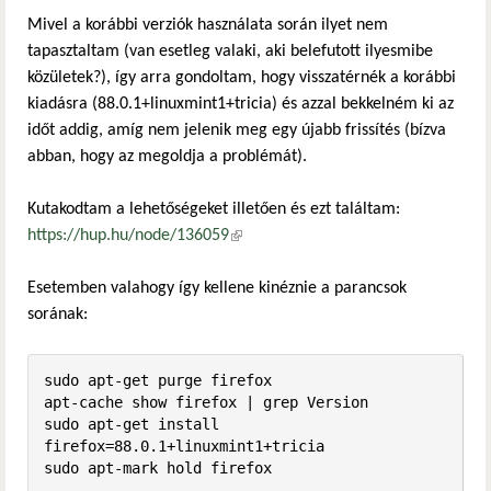
Mivel a korábbi verziók használata során ilyet nem
tapasztaltam (van esetleg valaki, aki belefutott ilyesmibe
közületek?), így arra gondoltam, hogy visszatérnék a korábbi
kiadásra (88.0.1+linuxmint1+tricia) és azzal bekkelném ki az
időt addig, amíg nem jelenik meg egy újabb frissítés (bízva
abban, hogy az megoldja a problémát).
Kutakodtam a lehetőségeket illetően és ezt találtam:
https://hup.hu/node/136059
(külső hivatkozás)
Esetemben valahogy így kellene kinéznie a parancsok
sorának:
sudo apt-get purge firefox

apt-cache show firefox | grep Version

sudo apt-get install 
firefox=88.0.1+linuxmint1+tricia

sudo apt-mark hold firefox