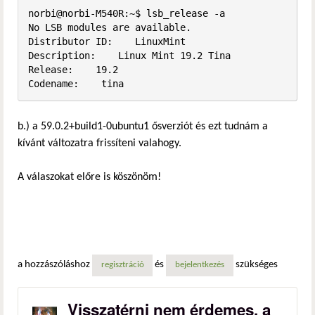
norbi@norbi-M540R:~$ lsb_release -a

No LSB modules are available.

Distributor ID:    LinuxMint

Description:    Linux Mint 19.2 Tina

Release:    19.2

Codename:    tina
b.) a 59.0.2+build1-0ubuntu1 ősverziót és ezt tudnám a
kívánt változatra frissíteni valahogy.
A válaszokat előre is köszönöm!
a hozzászóláshoz
és
szükséges
regisztráció
bejelentkezés
Visszatérni nem érdemes, a