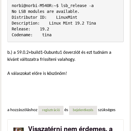
norbi@norbi-M540R:~$ lsb_release -a

No LSB modules are available.

Distributor ID:    LinuxMint

Description:    Linux Mint 19.2 Tina

Release:    19.2

Codename:    tina
b.) a 59.0.2+build1-0ubuntu1 ősverziót és ezt tudnám a
kívánt változatra frissíteni valahogy.
A válaszokat előre is köszönöm!
a hozzászóláshoz
és
szükséges
regisztráció
bejelentkezés
Visszatérni nem érdemes, a