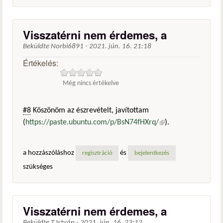
Visszatérni nem érdemes, a
Beküldte
Norbi6891
-
2021. jún. 16. 21:18
Értékelés:
Még nincs értékelve
#8
Köszönöm az észrevételt, javítottam
(
https://paste.ubuntu.com/p/BsN74fHXrq/
(külső
).
hivatkozás)
a hozzászóláshoz
és
regisztráció
bejelentkezés
szükséges
Visszatérni nem érdemes, a
Beküldte
T.István
-
2021. jún. 16. 23:12