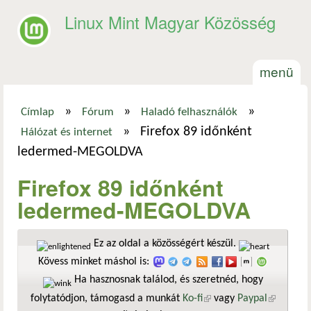
Ugrás a tartalomra
Linux Mint Magyar Közösség
menü
»
»
»
Címlap
Fórum
Haladó felhasználók
Jelenlegi hely
»
Firefox 89 időnként
Hálózat és internet
ledermed-MEGOLDVA
Firefox 89 időnként
ledermed-MEGOLDVA
Ez az oldal a közösségért készül.
Kövess minket máshol is:
Ha hasznosnak találod, és szeretnéd, hogy
folytatódjon, támogasd a munkát
Ko-fi
(külső hivatkozás)
vagy
Paypal
(külső