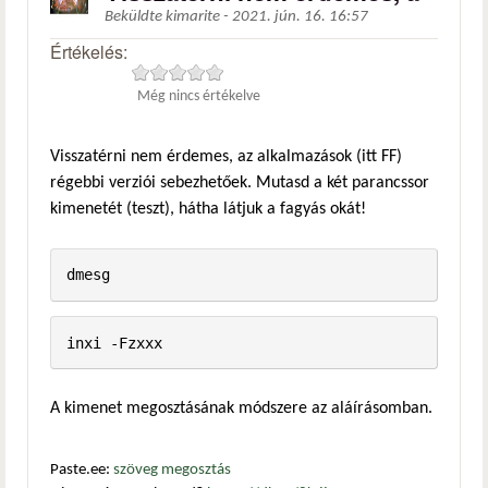
Beküldte
kimarite
-
2021. jún. 16. 16:57
Értékelés:
Még nincs értékelve
Visszatérni nem érdemes, az alkalmazások (itt FF)
régebbi verziói sebezhetőek. Mutasd a két parancssor
kimenetét (teszt), hátha látjuk a fagyás okát!
dmesg
inxi -Fzxxx
A kimenet megosztásának módszere az aláírásomban.
Paste.ee:
szöveg megosztás