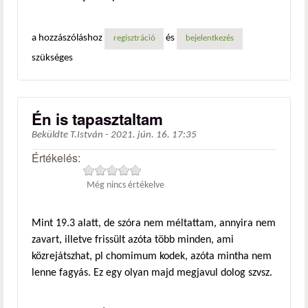
a hozzászóláshoz
és
regisztráció
bejelentkezés
szükséges
Én is tapasztaltam
Beküldte
T.István
-
2021. jún. 16. 17:35
Értékelés:
Még nincs értékelve
Mint 19.3 alatt, de szóra nem méltattam, annyira nem
zavart, illetve frissült azóta több minden, ami
közrejátszhat, pl chomimum kodek, azóta mintha nem
lenne fagyás. Ez egy olyan majd megjavul dolog szvsz.