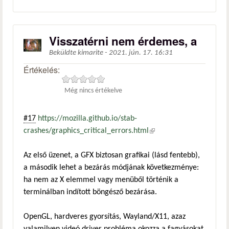
Visszatérni nem érdemes, a
Beküldte
kimarite
-
2021. jún. 17. 16:31
Értékelés:
Még nincs értékelve
#17
https://mozilla.github.io/stab-
crashes/graphics_critical_errors.html
(külső hivatkozás)
Az első üzenet, a GFX biztosan grafikai (lásd fentebb),
a második lehet a bezárás módjának következménye:
ha nem az X elemmel vagy menüből történik a
terminálban indított böngésző bezárása.
OpenGL, hardveres gyorsítás, Wayland/X11, azaz