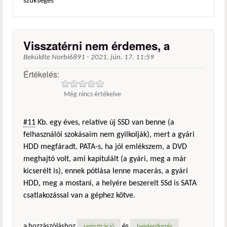
szükséges
Visszatérni nem érdemes, a
Beküldte
Norbi6891
-
2021. jún. 17. 11:59
Értékelés:
Még nincs értékelve
#11
Kb. egy éves, relatíve új SSD van benne (a
felhasználói szokásaim nem gyilkolják), mert a gyári
HDD megfáradt. PATA-s, ha jól emlékszem, a DVD
meghajtó volt, ami kapitulált (a gyári, meg a már
kicserélt is), ennek pótlása lenne macerás, a gyári
HDD, meg a mostani, a helyére beszerelt SSd is SATA
csatlakozással van a géphez kötve.
a hozzászóláshoz
és
regisztráció
bejelentkezés