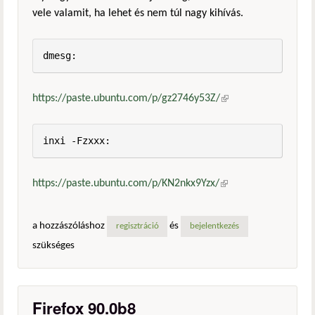
vele valamit, ha lehet és nem túl nagy kihívás.
dmesg:
https://paste.ubuntu.com/p/gz2746y53Z/
(külső
hivatkozás)
inxi -Fzxxx:
https://paste.ubuntu.com/p/KN2nkx9Yzx/
(külső
hivatkozás)
a hozzászóláshoz
és
regisztráció
bejelentkezés
szükséges
Firefox 90.0b8