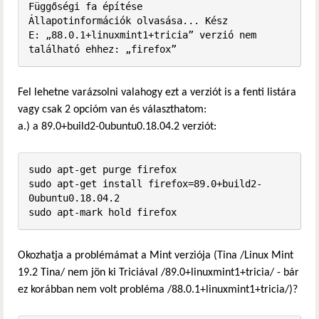
Függőségi fa építése       

Állapotinformációk olvasása... Kész

E: „88.0.1+linuxmint1+tricia” verzió nem 
található ehhez: „firefox”
Fel lehetne varázsolni valahogy ezt a verziót is a fenti listára
vagy csak 2 opcióm van és választhatom:
a.) a 89.0+build2-0ubuntu0.18.04.2 verziót:
sudo apt-get purge firefox

sudo apt-get install firefox=89.0+build2-
0ubuntu0.18.04.2

sudo apt-mark hold firefox
Okozhatja a problémámat a Mint verziója (Tina /Linux Mint
19.2 Tina/ nem jön ki Triciával /89.0+linuxmint1+tricia/ - bár
ez korábban nem volt probléma /88.0.1+linuxmint1+tricia/)?