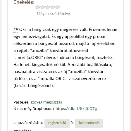
Értékelés:
Még nincs értékelve
#9
Oks, a hang csak egy megérzés volt. Érdemes lenne
egy lemezvizsgálat. És egy új profillal egy próba:
célszerűen a böngészöt bezárod, majd a fájlkezelőben
a rejtett ".mozilla" könytárat átnevezed
".mozilla.ORIG" névre. Indítod a böngészöt, tesztelsz.
Ha lehet, kiegészítők nélkül. A korábbi beállításokra,
használatra visszatérés az új ".mozilla" könyvtár
törlése, és a ".mozilla.ORIG" visszanevezése erre
(bezárt böngészőnél).
Paste.ee:
szöveg megosztás
Nincs még Dropboxod?
https://db.tt/8kIjjJQ7
(külső
hivatkozás)
a hozzászóláshoz
és
regisztráció
bejelentkezés