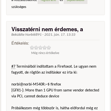
a hozzászóláshoz
és
regisztráció
bejelentkezés
szükséges
Visszatérni nem érdemes, a
Beküldte
Norbi6891
-
2021. jún. 17. 13:33
Értékelés:
Még nincs értékelve
#7
Terminálból indítottam a Firefoxot. Le ugyan nem
fagyott, de rögtön az indításkor ez írta ki:
norbi@norbi-M540R:~$ firefox
[GFX1-]: More than 1 GPU from same vendor detected
via PCI, cannot deduce device
Próbálkozom még többször is, hátha előfordul még ez