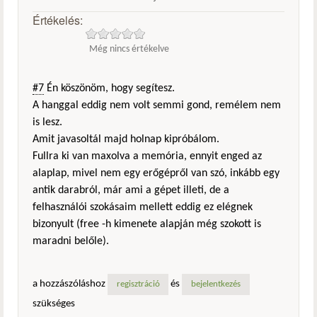
Értékelés:
Még nincs értékelve
#7
Én köszönöm, hogy segítesz.
A hanggal eddig nem volt semmi gond, remélem nem
is lesz.
Amit javasoltál majd holnap kipróbálom.
Fullra ki van maxolva a memória, ennyit enged az
alaplap, mivel nem egy erőgépről van szó, inkább egy
antik darabról, már ami a gépet illeti, de a
felhasználói szokásaim mellett eddig ez elégnek
bizonyult (free -h kimenete alapján még szokott is
maradni belőle).
a hozzászóláshoz
és
regisztráció
bejelentkezés
szükséges