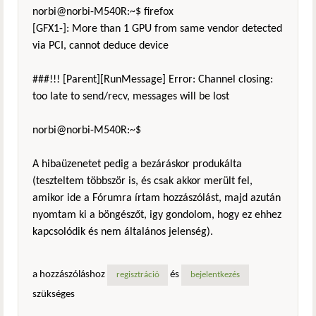
norbi@norbi-M540R:~$ firefox
[GFX1-]: More than 1 GPU from same vendor detected
via PCI, cannot deduce device
###!!! [Parent][RunMessage] Error: Channel closing:
too late to send/recv, messages will be lost
norbi@norbi-M540R:~$
A hibaüzenetet pedig a bezáráskor produkálta
(teszteltem többször is, és csak akkor merült fel,
amikor ide a Fórumra írtam hozzászólást, majd azután
nyomtam ki a böngészőt, igy gondolom, hogy ez ehhez
kapcsolódik és nem általános jelenség).
a hozzászóláshoz
és
regisztráció
bejelentkezés
szükséges