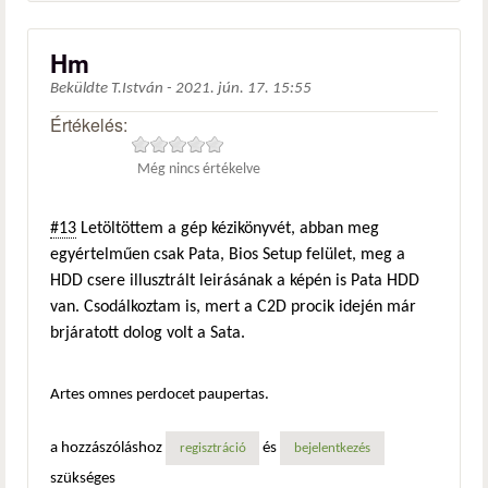
Hm
Beküldte
T.István
-
2021. jún. 17. 15:55
Értékelés:
Még nincs értékelve
#13
Letöltöttem a gép kézikönyvét, abban meg
egyértelműen csak Pata, Bios Setup felület, meg a
HDD csere illusztrált leirásának a képén is Pata HDD
van. Csodálkoztam is, mert a C2D procik idején már
brjáratott dolog volt a Sata.
Artes omnes perdocet paupertas.
a hozzászóláshoz
és
regisztráció
bejelentkezés
szükséges