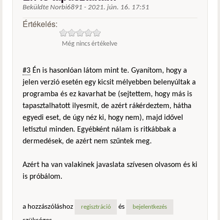
Beküldte
Norbi6891
-
2021. jún. 16. 17:51
Értékelés:
Még nincs értékelve
#3
Én is hasonlóan látom mint te. Gyanítom, hogy a
jelen verzió esetén egy kicsit mélyebben belenyúltak a
programba és ez kavarhat be (sejtettem, hogy más is
tapasztalhatott ilyesmit, de azért rákérdeztem, hátha
egyedi eset, de úgy néz ki, hogy nem), majd idővel
letisztul minden. Egyébként nálam is ritkábbak a
dermedések, de azért nem szűntek meg.
Azért ha van valakinek javaslata szívesen olvasom és ki
is próbálom.
a hozzászóláshoz
és
regisztráció
bejelentkezés