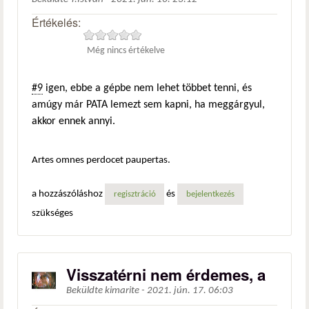
Értékelés:
Még nincs értékelve
#9
igen, ebbe a gépbe nem lehet többet tenni, és
amúgy már PATA lemezt sem kapni, ha meggárgyul,
akkor ennek annyi.
Artes omnes perdocet paupertas.
a hozzászóláshoz
és
regisztráció
bejelentkezés
szükséges
Visszatérni nem érdemes, a
Beküldte
kimarite
-
2021. jún. 17. 06:03