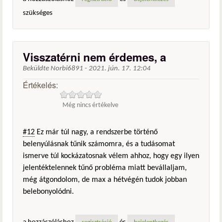
szükséges
Visszatérni nem érdemes, a
Beküldte
Norbi6891
-
2021. jún. 17. 12:04
Értékelés:
Még nincs értékelve
#12
Ez már túl nagy, a rendszerbe történő
belenyúlásnak tűnik számomra, és a tudásomat
ismerve túl kockázatosnak vélem ahhoz, hogy egy ilyen
jelentéktelennek tűnő probléma miatt bevállaljam,
még átgondolom, de max a hétvégén tudok jobban
belebonyolódni.