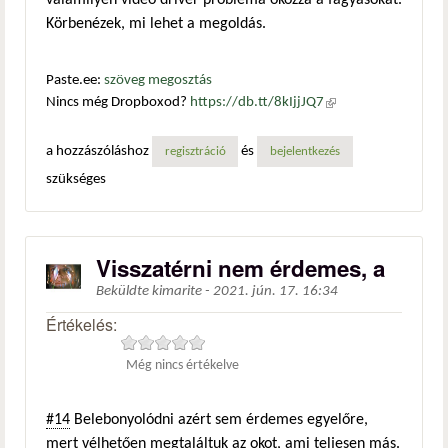
valamilyen videó driver probléma okozza a fagyásokat.
Körbenézek, mi lehet a megoldás.
Paste.ee:
szöveg megosztás
Nincs még Dropboxod?
https://db.tt/8kIjjJQ7
(külső
hivatkozás)
a hozzászóláshoz
és
regisztráció
bejelentkezés
szükséges
Visszatérni nem érdemes, a
Beküldte
kimarite
-
2021. jún. 17. 16:34
Értékelés:
Még nincs értékelve
#14
Belebonyolódni azért sem érdemes egyelőre,
mert vélhetően megtaláltuk az okot, ami teljesen más.