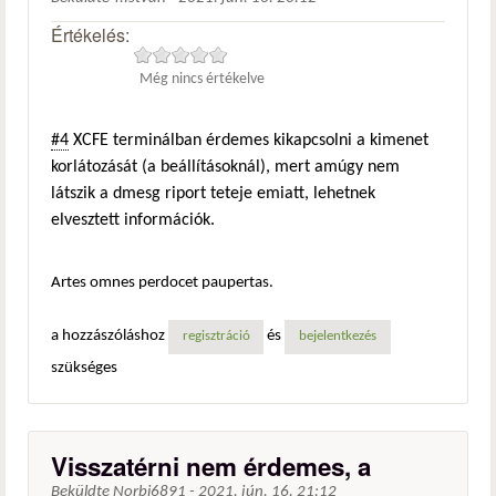
Értékelés:
Még nincs értékelve
#4
XCFE terminálban érdemes kikapcsolni a kimenet
korlátozását (a beállításoknál), mert amúgy nem
látszik a dmesg riport teteje emiatt, lehetnek
elvesztett információk.
Artes omnes perdocet paupertas.
a hozzászóláshoz
és
regisztráció
bejelentkezés
szükséges
Visszatérni nem érdemes, a
Beküldte
Norbi6891
-
2021. jún. 16. 21:12