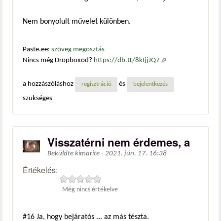
Nem bonyolult művelet különben.
Paste.ee:
szöveg megosztás
Nincs még Dropboxod?
https://db.tt/8kIjjJQ7
(külső
hivatkozás)
a hozzászóláshoz
és
regisztráció
bejelentkezés
szükséges
Visszatérni nem érdemes, a
Beküldte
kimarite
-
2021. jún. 17. 16:38
Értékelés:
Még nincs értékelve
#16
Ja, hogy bejáratós ... az más tészta.