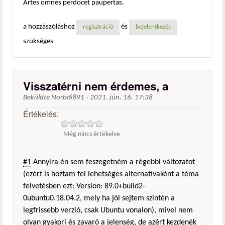
Artes omnes perdocet paupertas.
a hozzászóláshoz
és
regisztráció
bejelentkezés
szükséges
Visszatérni nem érdemes, a
Beküldte
Norbi6891
-
2021. jún. 16. 17:38
Értékelés:
Még nincs értékelve
#1
Annyira én sem feszegetném a régebbi változatot
(ezért is hoztam fel lehetséges alternatívaként a téma
felvetésben ezt: Version: 89.0+build2-
0ubuntu0.18.04.2, mely ha jól sejtem szintén a
legfrissebb verzió, csak Ubuntu vonalon), mivel nem
olyan gyakori és zavaró a jelenség, de azért kezdenék