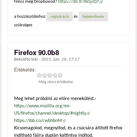
Nincs még Dropboxod?
https://db.tt/8kIjjJQ7
(külső
hivatkozás)
a hozzászóláshoz
és
regisztráció
bejelentkezés
szükséges
Firefox 90.0b8
Beküldte
lala
-
2021. jún. 16. 17:17
Értékelés:
Még nincs értékelve
Meg lehet próbálni az előre menekülést.:
https://www.mozilla.org/en-
US/firefox/channel/desktop/#nightly
(külső hivatkozás)
https://ibb.co/cwbhbnM
(külső hivatkozás)
Kicsomagolod, megnyitod, és a csúcsára állított firefox
indítható fájlra duplán kattintva indítod.