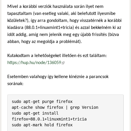
Mivel a korábbi verziók használata során ilyet nem
tapasztaltam (van esetleg valaki, aki belefutott ilyesmibe
közületek?), így arra gondoltam, hogy visszatérnék a korábbi
kiadásra (88.0.1+linuxmint1+tricia) és azzal bekkelném ki az
időt addig, amíg nem jelenik meg egy újabb frissítés (bízva
abban, hogy az megoldja a problémát).
Kutakodtam a lehetőségeket illetően és ezt találtam:
https://hup.hu/node/136059
(külső hivatkozás)
Esetemben valahogy így kellene kinéznie a parancsok
sorának:
sudo apt-get purge firefox

apt-cache show firefox | grep Version

sudo apt-get install 
firefox=88.0.1+linuxmint1+tricia

sudo apt-mark hold firefox