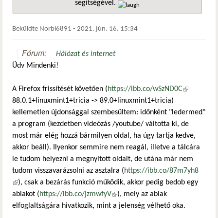
segítségével.
hivatkozá
Beküldte
Norbi6891
-
2021. jún. 16. 15:34
Fórum:
Hálózat és internet
Üdv Mindenki!
A Firefox frissítését követően (
https://ibb.co/wSzND0C
(külső
88.0.1+linuxmint1+tricia -> 89.0+linuxmint1+tricia)
hivatkozás)
kellemetlen újdonsággal szembesültem: időnként "ledermed"
a program (kezdetben videózás /youtube/ váltotta ki, de
most már elég hozzá bármilyen oldal, ha úgy tartja kedve,
akkor beáll). Ilyenkor semmire nem reagál, illetve a tálcára
le tudom helyezni a megnyitott oldalt, de utána már nem
tudom visszavarázsolni az asztalra (
https://ibb.co/87m7yh8
(külső hivatkozás)
), csak a bezárás funkció működik, akkor pedig bedob egy
ablakot (
https://ibb.co/jzmwfyV
(külső hivatkozás)
), mely az ablak
elfoglaltságára hivatkozik, mint a jelenség vélhető oka.