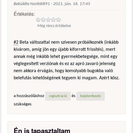
Beküldte
Norbi6891
-
2021. jún. 16. 17:45
Értékelés:
Még nincs értékelve
#2
Beta változattal nem szívesen próbálkoznék (inkább
kivárom, amíg jön egy újabb kiforrott frissítés), mert
annak még inkább lehet gyermekbetegsége, mint egy
véglegesített verziónak és ez az apró zavaró jelenség
nem akkora érvágás, hogy komolyabb bugokba való
belefutás lehetőségének tegyem ki magam. Azért kösz.
a hozzászóláshoz
és
regisztráció
bejelentkezés
szükséges
Én is tapasztaltam