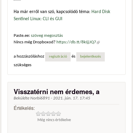
Ha már erről van szó, kapcsolódó téma:
Hard Disk
Sentinel Linux: CLI és GUI
Paste.ee:
szöveg megosztás
Nincs még Dropboxod?
https://db.tt/8kIjjJQ7
(külső
hivatkozás)
a hozzászóláshoz
és
regisztráció
bejelentkezés
szükséges
Visszatérni nem érdemes, a
Beküldte
Norbi6891
-
2021. jún. 17. 17:45
Értékelés:
Még nincs értékelve