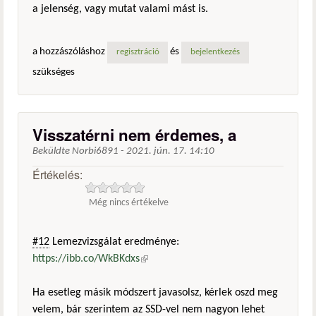
a jelenség, vagy mutat valami mást is.
a hozzászóláshoz
és
regisztráció
bejelentkezés
szükséges
Visszatérni nem érdemes, a
Beküldte
Norbi6891
-
2021. jún. 17. 14:10
Értékelés:
Még nincs értékelve
#12
Lemezvizsgálat eredménye:
https://ibb.co/WkBKdxs
(külső hivatkozás)
Ha esetleg másik módszert javasolsz, kérlek oszd meg
velem, bár szerintem az SSD-vel nem nagyon lehet