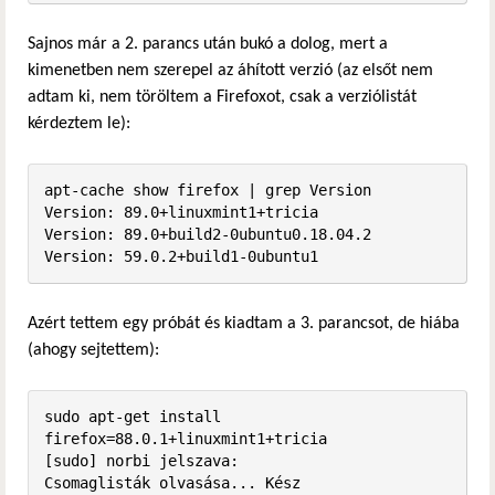
Sajnos már a 2. parancs után bukó a dolog, mert a
kimenetben nem szerepel az áhított verzió (az elsőt nem
adtam ki, nem töröltem a Firefoxot, csak a verziólistát
kérdeztem le):
apt-cache show firefox | grep Version

Version: 89.0+linuxmint1+tricia

Version: 89.0+build2-0ubuntu0.18.04.2

Version: 59.0.2+build1-0ubuntu1
Azért tettem egy próbát és kiadtam a 3. parancsot, de hiába
(ahogy sejtettem):
sudo apt-get install 
firefox=88.0.1+linuxmint1+tricia

[sudo] norbi jelszava:              

Csomaglisták olvasása... Kész
