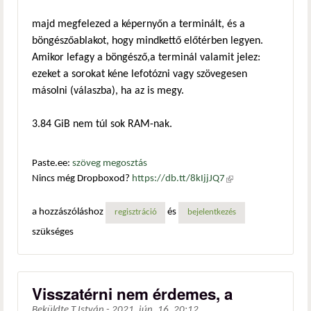
majd megfelezed a képernyőn a terminált, és a
böngészőablakot, hogy mindkettő előtérben legyen.
Amikor lefagy a böngésző,a terminál valamit jelez:
ezeket a sorokat kéne lefotózni vagy szövegesen
másolni (válaszba), ha az is megy.
3.84 GiB nem túl sok RAM-nak.
Paste.ee:
szöveg megosztás
Nincs még Dropboxod?
https://db.tt/8kIjjJQ7
(külső
hivatkozás)
a hozzászóláshoz
és
regisztráció
bejelentkezés
szükséges
Visszatérni nem érdemes, a
Beküldte
T.István
-
2021. jún. 16. 20:12