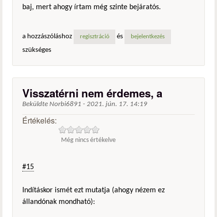
baj, mert ahogy írtam még szinte bejáratós.
a hozzászóláshoz
és
regisztráció
bejelentkezés
szükséges
Visszatérni nem érdemes, a
Beküldte
Norbi6891
-
2021. jún. 17. 14:19
Értékelés:
Még nincs értékelve
#15
Indításkor ismét ezt mutatja (ahogy nézem ez
állandónak mondható):