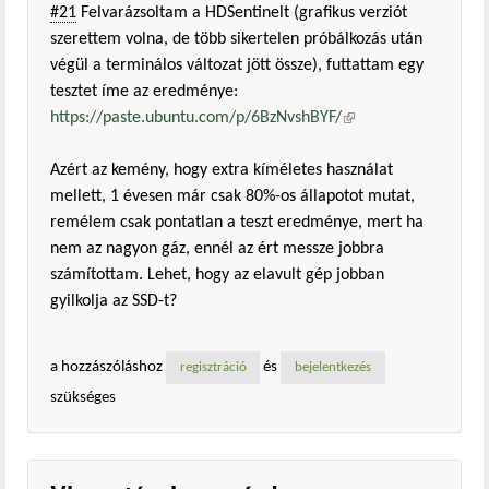
#21
Felvarázsoltam a HDSentinelt (grafikus verziót
szerettem volna, de több sikertelen próbálkozás után
végül a terminálos változat jött össze), futtattam egy
tesztet íme az eredménye:
https://paste.ubuntu.com/p/6BzNvshBYF/
(külső
hivatkozás)
Azért az kemény, hogy extra kíméletes használat
mellett, 1 évesen már csak 80%-os állapotot mutat,
remélem csak pontatlan a teszt eredménye, mert ha
nem az nagyon gáz, ennél az ért messze jobbra
számítottam. Lehet, hogy az elavult gép jobban
gyilkolja az SSD-t?
a hozzászóláshoz
és
regisztráció
bejelentkezés
szükséges